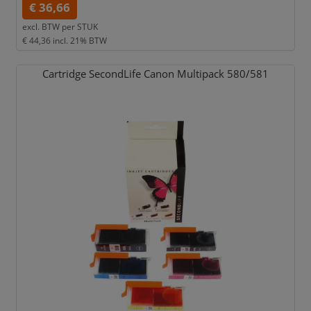
€ 36,66
excl. BTW per
STUK
€ 44,36
incl. 21% BTW
Cartridge SecondLife Canon Multipack 580/
581