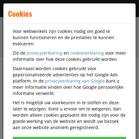
Menu
Cookies
Voor webwinkels zijn cookies nodig om goed te
kunnen functioneren en de prestaties te kunnen
evalueren.
Zie de
privacyverklaring
en
cookieverklaring
voor meer
informatie over hoe deze cookies gebruikt worden.
Daarnaast worden cookies gebruikt voor
filter
gepersonaliseerde advertenties op het Google Ads
platform. In de
privacyverklaring van Google
kunt u
Printer supplies
Printer linten en toebehoren
meer informatie vinden over hoe Google persoonlijke
DiscountOffice
informatie verwerkt.
Het is mogelijk uw voorkeuren in te stellen en deze
DiscountOffice printer linten
later te wijzigen. Kiest u ervoor om te weigeren, dan
worden alleen cookies geplaatst die nodig zijn voor de
en toebehoren
goede werking van de website en wordt uw bezoek
aan onze website anoniem geregistreerd.