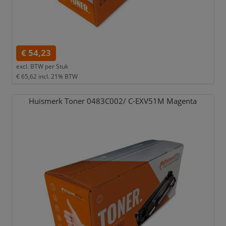
€ 54,23
excl. BTW per
Stuk
€ 65,62
incl. 21% BTW
Huismerk Toner 0483C002/
C-EXV51M Magenta