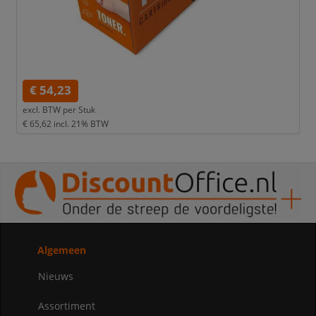
€ 54,23
excl. BTW per
Stuk
€ 65,62
incl. 21% BTW
Algemeen
Nieuws
Assortiment