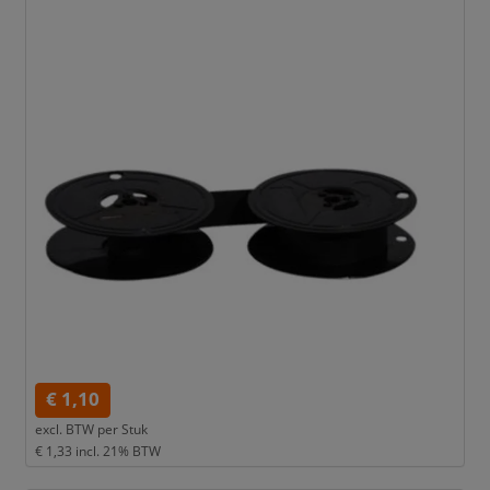
€ 1,10
excl. BTW per
Stuk
€ 1,33
incl. 21% BTW