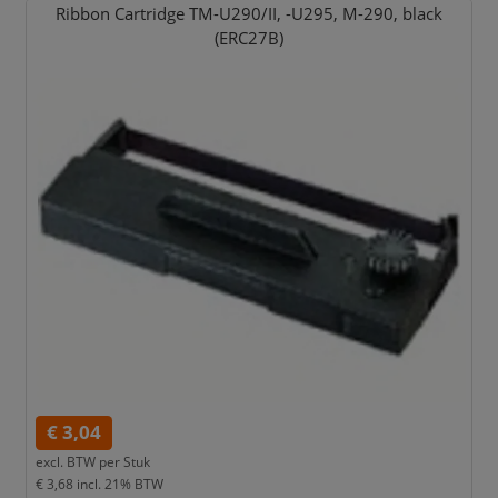
Ribbon Cartridge TM-U290/
II,
-U295,
M-290,
black
(ERC27B)
€ 3,04
excl. BTW per
Stuk
€ 3,68
incl. 21% BTW