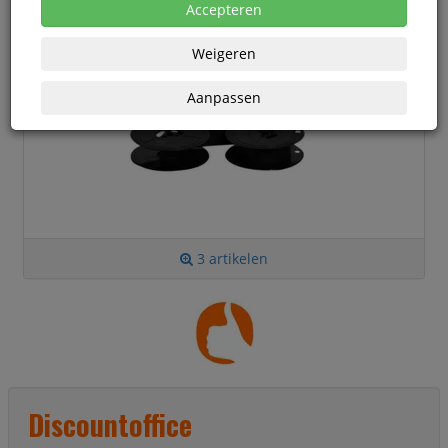
DiscountOffice Nylon linten
Accepteren
Weigeren
Aanpassen
3 artikelen
Discountoffice