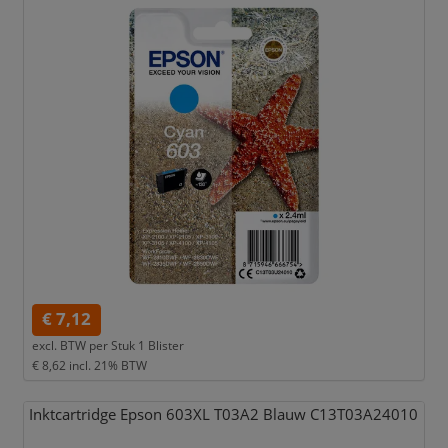
€ 7,12
excl. BTW per
Stuk 1 Blister
€ 8,62
incl. 21% BTW
Inktcartridge Epson 603XL T03A2 Blauw C13T03A24010