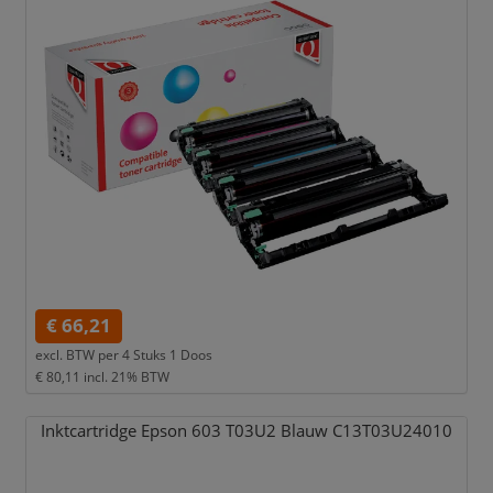
€ 66,21
excl. BTW per
4 Stuks 1 Doos
€ 80,11
incl. 21% BTW
Inktcartridge Epson 603 T03U2 Blauw C13T03U24010