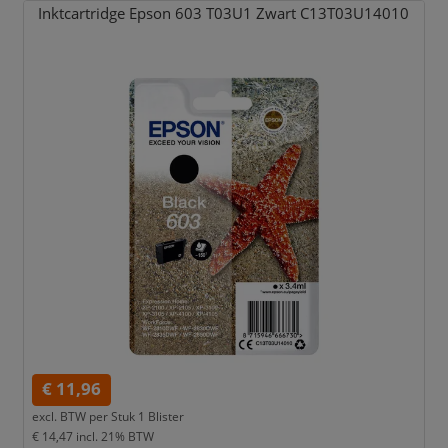
Inktcartridge Epson 603 T03U1 Zwart C13T03U14010
€ 11,96
excl. BTW per
Stuk 1 Blister
€ 14,47
incl. 21% BTW