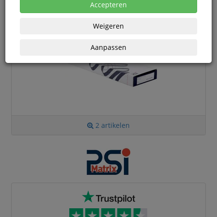
PSI Nylon linten
Accepteren
Weigeren
Aanpassen
2 artikelen