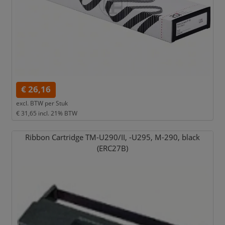
€ 26,16
excl. BTW per
Stuk
€ 31,65
incl. 21% BTW
Ribbon Cartridge TM-U290/
II,
-U295,
M-290,
black
(ERC27B)