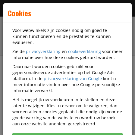
Menu
Cookies
Voor webwinkels zijn cookies nodig om goed te
kunnen functioneren en de prestaties te kunnen
evalueren.
Zie de
privacyverklaring
en
cookieverklaring
voor meer
informatie over hoe deze cookies gebruikt worden.
Daarnaast worden cookies gebruikt voor
filter
gepersonaliseerde advertenties op het Google Ads
platform. In de
privacyverklaring van Google
kunt u
Printer supplies
Printer linten en toebehoren
meer informatie vinden over hoe Google persoonlijke
PSI
informatie verwerkt.
Het is mogelijk uw voorkeuren in te stellen en deze
PSI printer linten en
later te wijzigen. Kiest u ervoor om te weigeren, dan
worden alleen cookies geplaatst die nodig zijn voor de
toebehoren
goede werking van de website en wordt uw bezoek
aan onze website anoniem geregistreerd.