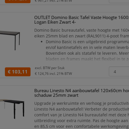
€ 961,21
incl. 21% BTW
OUTLET Domino Basic Tafel Vaste Hoogte 16
Logan Eiken Zwart 4-
Domino Basic bureautafel, vaste hoogte met 16
eiken 25mm blad en zwart (RAL9011) 4-poot fra
Domino Basic is een uitgebreid programm
en/of kantinetafels en in vele maten leverb
Bovendien ook als statafel te leveren. Mee
bladen en frames maakt het flexibel in te z
Uitgevoerd in vaste hoogte van 74 cm. Dive
excl. BTW per
Stuk
framekleuren. Tafelbladen van 25 mm dik
€ 103,11
€ 124,76
incl. 21% BTW
Vierkante buispoten van 30×30 mm me
Bureau Linesto N4 aanbouwtafel 120x60cm hou
schaduw 25mm zwart
Upgrade je werkruimte en verhoog je productivit
Linesto N4 aanbouwtafel! Verbeter de productivit
comfort van je Linesto N4 bureautafel met deze
uitbreiding voor extra ruimte. Pas de hoogte aan
en 85,5 cm voor een comfortabele werkomgeving