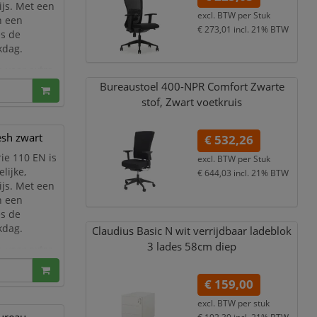
js. Met een
excl. BTW per
Stuk
n een
€ 273,01
incl. 21% BTW
es de
kdag.
 voor extra
cled mater
Bureaustoel 400-NPR Comfort Zwarte
stof,
Zwart voetkruis
sh zwart
€ 532,26
ie 110 EN is
excl. BTW per
Stuk
lijke,
€ 644,03
incl. 21% BTW
js. Met een
n een
es de
kdag.
Claudius Basic N wit verrijdbaar ladeblok
3 lades 58cm diep
 voor extra
cled mater
€ 159,00
excl. BTW per
stuk