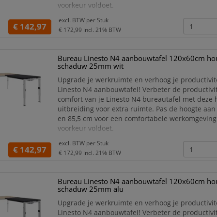
voorkeur voldoet.
De Linesto N4 aanbouwtafel is verkrijgbaar in ze
excl. BTW per
Stuk
verschillende bladkleuren, waardoor er altijd een
€ 142,97
€ 172,99
incl. 21% BTW
past bij jouw stijl en werkr
Bureau Linesto N4 aanbouwtafel 120x60cm hou
schaduw 25mm wit
Upgrade je werkruimte en verhoog je productivit
Linesto N4 aanbouwtafel! Verbeter de productivit
comfort van je Linesto N4 bureautafel met deze
uitbreiding voor extra ruimte. Pas de hoogte aan
en 85,5 cm voor een comfortabele werkomgeving
voorkeur voldoet.
De Linesto N4 aanbouwtafel is verkrijgbaar in ze
excl. BTW per
Stuk
verschillende bladkleuren, waardoor er altijd een
€ 142,97
€ 172,99
incl. 21% BTW
past bij jouw stijl en werkr
Bureau Linesto N4 aanbouwtafel 120x60cm hou
schaduw 25mm alu
Upgrade je werkruimte en verhoog je productivit
Linesto N4 aanbouwtafel! Verbeter de productivit