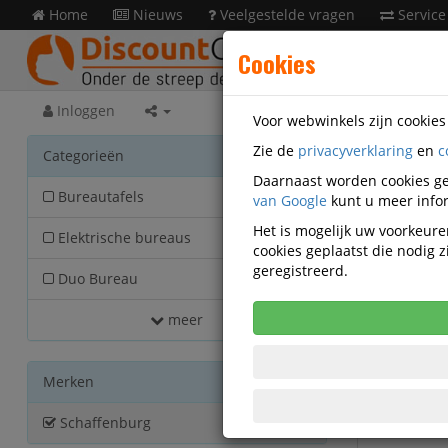
Home
Nieuws
Veelgestelde vragen
Service
Cookies
Inloggen
Voor webwinkels zijn cookie
Zie de
privacyverklaring
en
c
Nieu
Categorieën
Daarnaast worden cookies ge
Bureautafels
van Google
661
kunt u meer infor
Het is mogelijk uw voorkeuren
Elektrische bureaus
372
cookies geplaatst die nodig
Actief filter:
geregistreerd.
Duo Bureau
195
meer
Merken
Schaffenburg
1786