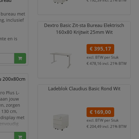
bureau
€ 192,39
incl. 21% BTW
ta bureau met
g, inclusief
Dextro Basic Zit-sta Bureau Elektrisch
n
160x80 Krijtwit 25mm Wit
te en is
€ 395,17
 bureaus haal
uowerkplek is
excl. BTW per
Stuk
u dat
€ 478,16
incl. 21% BTW
eau 200x80cm
Ladeblok Claudius Basic Rond Wit
ro Plus L-
t aan jouw
en, zorgen
 130 cm,
€ 169,00
 display met
excl. BTW per
Stuk
eenvoudig
€ 204,49
incl. 21% BTW
sies te doen