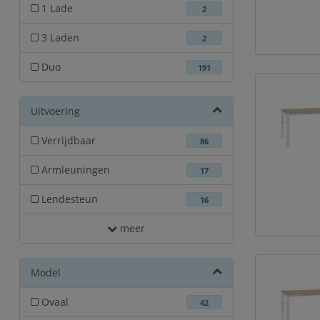
1 Lade
2
3 Laden
2
Duo
191
Uitvoering
Verrijdbaar
86
Armleuningen
17
Lendesteun
16
meer
Model
Ovaal
42