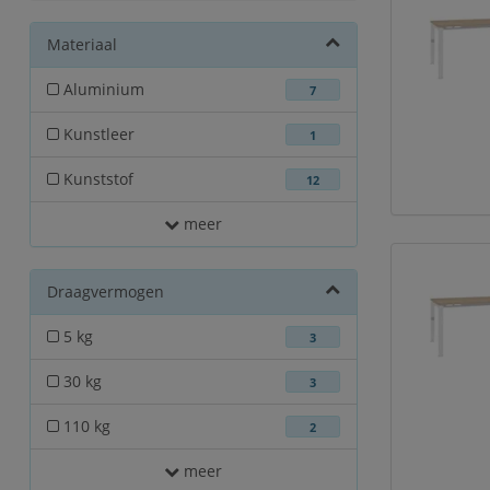
Materiaal
Aluminium
7
Kunstleer
1
Kunststof
12
meer
Draagvermogen
5 kg
3
30 kg
3
110 kg
2
meer