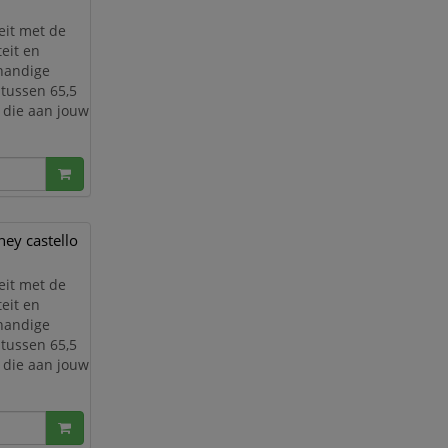
eit met de
eit en
 handige
 tussen 65,5
 die aan jouw
ven
 kleur is die
ey castello
eit met de
eit en
 handige
 tussen 65,5
 die aan jouw
ven
 kleur is die