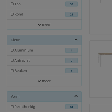
Ton
30
Rond
21
meer
Kleur
Aluminium
4
Antraciet
2
Beuken
1
meer
Vorm
Rechthoekig
84