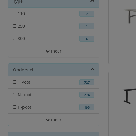
Type
110
2
250
1
300
6
meer
Onderstel
T-Poot
727
N-poot
274
H-poot
193
meer