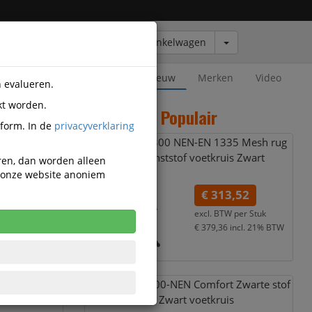
Winkelwagen
Outlet
Nieuw
Merken
Video
n evalueren.
kt worden.
Populair
tform. In de
privacyverklaring
Bureaustoel 300 NEN-EN 1335 Mesh rug
zwart kunststof voetkruis Zwart
eren, dan worden alleen
n onze website anoniem
€ 313,52
excl. BTW per
Stuk
20cm
€ 379,36
incl. 21% BTW
v.
Bureaustoel 300-NEN Comfort Zwarte stof
en Zwart voetkruis