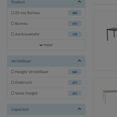
Product
Zit-sta Bureau
480
Bureau
373
Aanbouwtafel
178
meer
Verstelbaar
Hoogte Verstelbaar
565
Elektrisch
477
Vaste hoogte
201
Capaciteit