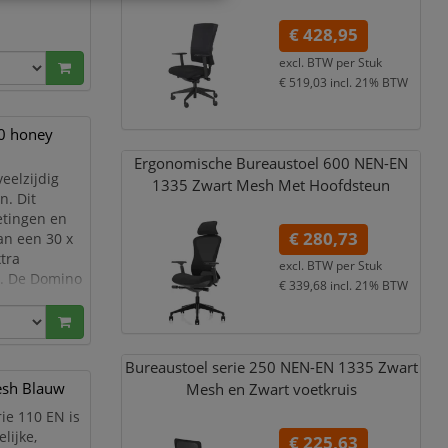
€ 428,95
excl. BTW per
Stuk
€ 519,03
incl. 21% BTW
0 honey
Ergonomische Bureaustoel 600 NEN-EN
veelzijdig
1335 Zwart Mesh Met Hoofdsteun
n. Dit
etingen en
€ 280,73
an een 30 x
tra
excl. BTW per
Stuk
fel. De Domino
€ 339,68
incl. 21% BTW
en
Bureaustoel serie 250 NEN-EN 1335 Zwart
esh Blauw
Mesh en Zwart voetkruis
ie 110 EN is
lijke,
€ 225,63