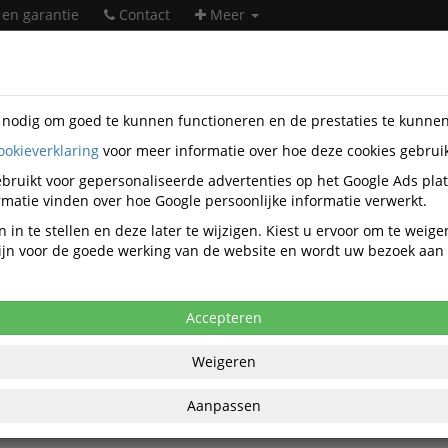
 en garantie
Contact
Meer
s nodig om goed te kunnen functioneren en de prestaties te kunne
ookieverklaring
voor meer informatie over hoe deze cookies gebrui
w
bruikt voor gepersonaliseerde advertenties op het Google Ads pla
Nieuw in het assortiment
matie vinden over hoe Google persoonlijke informatie verwerkt.
 in te stellen en deze later te wijzigen. Kiest u ervoor om te weig
 zijn voor de goede werking van de website en wordt uw bezoek aa
Schaffenburg
Accepteren
OUTLET Claudius Legbord T.b.v. Roldeurkast 1
Aluminium Metallic
Weigeren
Claudius Plus systeemlegbord 104,2cmx36cm t.b.
roldeurkast 120cm kleur aluminium metalic
Aanpassen