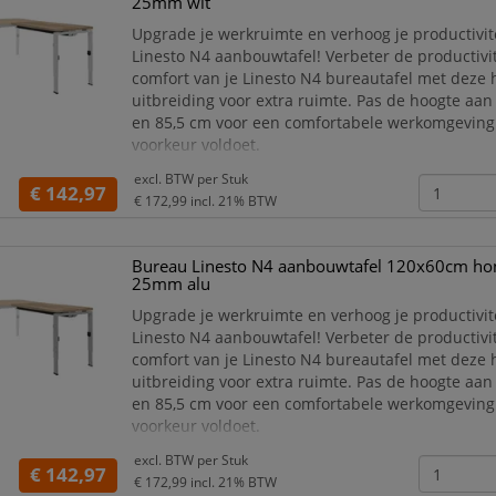
25mm wit
Upgrade je werkruimte en verhoog je productivit
Linesto N4 aanbouwtafel! Verbeter de productivit
comfort van je Linesto N4 bureautafel met deze
uitbreiding voor extra ruimte. Pas de hoogte aan
en 85,5 cm voor een comfortabele werkomgeving
voorkeur voldoet.
De Linesto N4 aanbouwtafel is verkrijgbaar in ze
excl. BTW per
Stuk
verschillende bladkleuren, waardoor er altijd een
€ 142,97
€ 172,99
incl. 21% BTW
past bij jouw stijl en werkr
Bureau Linesto N4 aanbouwtafel 120x60cm hon
25mm alu
Upgrade je werkruimte en verhoog je productivit
Linesto N4 aanbouwtafel! Verbeter de productivit
comfort van je Linesto N4 bureautafel met deze
uitbreiding voor extra ruimte. Pas de hoogte aan
en 85,5 cm voor een comfortabele werkomgeving
voorkeur voldoet.
De Linesto N4 aanbouwtafel is verkrijgbaar in ze
excl. BTW per
Stuk
verschillende bladkleuren, waardoor er altijd een
€ 142,97
€ 172,99
incl. 21% BTW
past bij jouw stijl en werkr