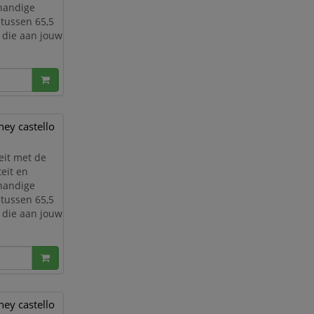
 handige
 tussen 65,5
 die aan jouw
ven
 kleur is die
ey castello
eit met de
eit en
 handige
 tussen 65,5
 die aan jouw
ven
 kleur is die
ey castello