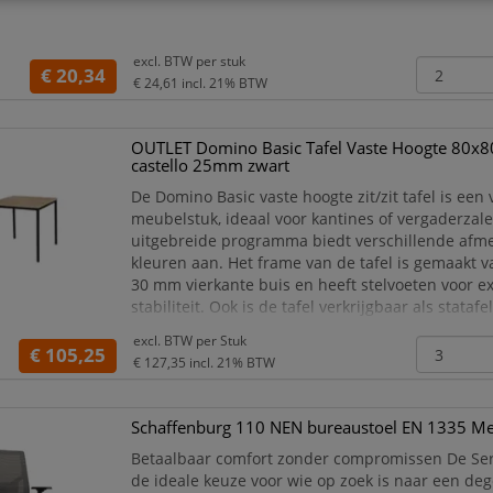
excl. BTW per
stuk
€ 20,34
€ 24,61
incl. 21% BTW
OUTLET Domino Basic Tafel Vaste Hoogte 80x8
castello 25mm zwart
De Domino Basic vaste hoogte zit/zit tafel is een 
meubelstuk, ideaal voor kantines of vergaderzale
uitgebreide programma biedt verschillende afm
kleuren aan. Het frame van de tafel is gemaakt v
30 mm vierkante buis en heeft stelvoeten voor ex
stabiliteit. Ook is de tafel verkrijgbaar als stata
Basic is verkrijgbaar in drie framekleuren en zev
excl. BTW per
Stuk
bladkleuren, zodat er voor iedere ruimte een ges
€ 105,25
€ 127,35
incl. 21% BTW
Schaffenburg 110 NEN bureaustoel EN 1335 M
Betaalbaar comfort zonder compromissen De Ser
de ideale keuze voor wie op zoek is naar een dege