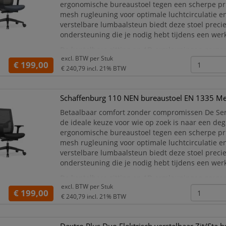
ergonomische bureaustoel tegen een scherpe pri
mesh rugleuning voor optimale luchtcirculatie e
verstelbare lumbaalsteun biedt deze stoel preci
ondersteuning die je nodig hebt tijdens een wer
De kantelbare zitting en 1D-armleuningen zorgen
excl. BTW per
Stuk
comfort, terwijl het duurzame frame van gerecy
€ 199,00
€ 240,79
incl. 21% BTW
Schaffenburg 110 NEN bureaustoel EN 1335 Me
Betaalbaar comfort zonder compromissen De Ser
de ideale keuze voor wie op zoek is naar een dege
ergonomische bureaustoel tegen een scherpe pri
mesh rugleuning voor optimale luchtcirculatie e
verstelbare lumbaalsteun biedt deze stoel preci
ondersteuning die je nodig hebt tijdens een wer
De kantelbare zitting en 1D-armleuningen zorgen
excl. BTW per
Stuk
comfort, terwijl het duurzame frame van gerecy
€ 199,00
€ 240,79
incl. 21% BTW