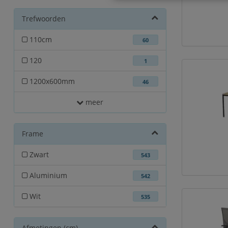
Trefwoorden
110cm
60
120
1
1200x600mm
46
meer
Frame
Zwart
543
Aluminium
542
Wit
535
Afmetingen (cm)