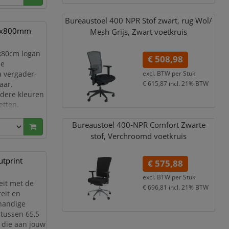
Bureaustoel 400 NPR Stof zwart,
rug Wol/
00x800mm
Mesh Grijs,
Zwart voetkruis
0x80cm logan
€ 508,98
me
excl. BTW per
Stuk
a vergader-
€ 615,87
incl. 21% BTW
aar.
rdere kleuren
etten.
rse blad- en
Bureaustoel 400-NPR Comfort Zwarte
 melamine.
stof,
Verchroomd voetkruis
tprint
€ 575,88
excl. BTW per
Stuk
eit met de
€ 696,81
incl. 21% BTW
eit en
 handige
 tussen 65,5
 die aan jouw