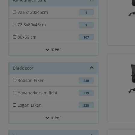
72,8x120x45cm
1
72.8x80x45cm
1
80x60 cm
107
meer
Bladdecor
Robson Eiken
240
Havana/kersen licht
239
Logan Eiken
238
meer