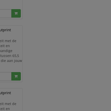
ven
 kleur is die
tprint
eit met de
eit en
 handige
 tussen 65,5
 die aan jouw
ven
 kleur is die
tprint
eit met de
eit en