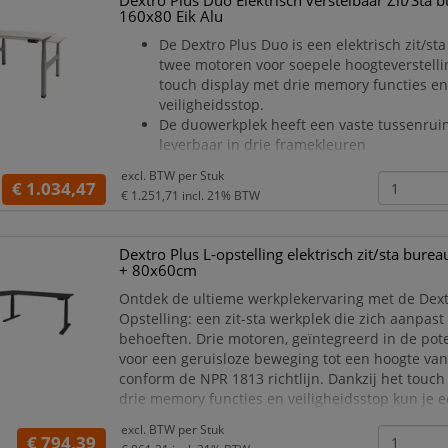
Dextro Plus Duo Elektrisch verstelbaar Zit/Sta 
160x80 Eik Alu
De Dextro Plus Duo is een elektrisch zit/s
twee motoren voor soepele hoogteverstellin
touch display met drie memory functies e
veiligheidsstop.
De duowerkplek heeft een vaste tussenruim
leverbaar in drie framekleuren
Met de Dextro Plus Duo elektrische zit/sta
excl. BTW per
Stuk
je een veelzijdige werkplek in huis. Deze d
€ 1.034,47
€ 1.251,71
incl. 21% BTW
perfect voor wie op zoek is naar een burea
gemakkelijk in hoogte
Dextro Plus L-opstelling elektrisch zit/sta bur
+ 80x60cm
Ontdek de ultieme werkplekervaring met de Dext
Opstelling: een zit-sta werkplek die zich aanpas
behoeften. Drie motoren, geïntegreerd in de pot
voor een geruisloze beweging tot een hoogte van
conform de NPR 1813 richtlijn. Dankzij het touch
drie memory functies en veiligheidsstop kun je 
schakelen tussen staan en zitten, zonder conces
excl. BTW per
Stuk
aan jouw ergonomische houding. De Dextro Pl
€ 794,39