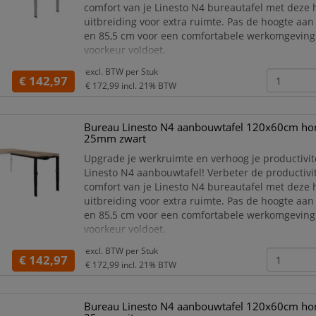
comfort van je Linesto N4 bureautafel met deze
uitbreiding voor extra ruimte. Pas de hoogte aan
en 85,5 cm voor een comfortabele werkomgeving
voorkeur voldoet.
De Linesto N4 aanbouwtafel is verkrijgbaar in ze
excl. BTW per
Stuk
verschillende bladkleuren, waardoor er altijd een
€ 142,97
€ 172,99
incl. 21% BTW
past bij jouw stijl en werkr
Bureau Linesto N4 aanbouwtafel 120x60cm hon
25mm zwart
Upgrade je werkruimte en verhoog je productivit
Linesto N4 aanbouwtafel! Verbeter de productivit
comfort van je Linesto N4 bureautafel met deze
uitbreiding voor extra ruimte. Pas de hoogte aan
en 85,5 cm voor een comfortabele werkomgeving
voorkeur voldoet.
De Linesto N4 aanbouwtafel is verkrijgbaar in ze
excl. BTW per
Stuk
verschillende bladkleuren, waardoor er altijd een
€ 142,97
€ 172,99
incl. 21% BTW
past bij jouw stijl en werkr
Bureau Linesto N4 aanbouwtafel 120x60cm hon