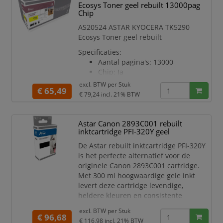
Ecosys Toner geel rebuilt 13000pag
Chip
AS20524 ASTAR KYOCERA TK5290
Ecosys Toner geel rebuilt
Specificaties:
Aantal pagina's: 13000
Chip: Ja
Kleur: geel
excl. BTW per
Stuk
€ 65,49
Geschikt voor printermodel:
€ 79,24
incl. 21% BTW
P7240
Astar Canon 2893C001 rebuilt
inktcartridge PFI-320Y geel
De Astar rebuilt inktcartridge PFI-320Y
is het perfecte alternatief voor de
originele Canon 2893C001 cartridge.
Met 300 ml hoogwaardige gele inkt
levert deze cartridge levendige,
heldere kleuren en consistente
printresultaten – ideaal voor grafische
excl. BTW per
Stuk
toepassingen, posters, plattegronden
€ 96,68
€ 116,98
incl. 21% BTW