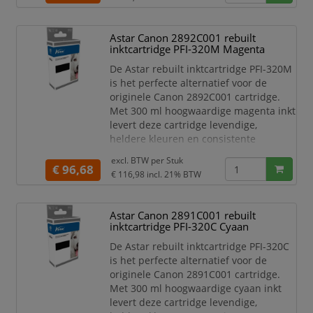
en technische tekeningen.
De cartridge is voorzien van een
Astar Canon 2892C001 rebuilt
volledig functionele chip, waardoor
inktcartridge PFI-320M Magenta
deze direct wordt herkend door de
printer en het inktniveau nauwk
De Astar rebuilt inktcartridge PFI-320M
is het perfecte alternatief voor de
originele Canon 2892C001 cartridge.
Met 300 ml hoogwaardige magenta inkt
levert deze cartridge levendige,
heldere kleuren en consistente
printresultaten – ideaal voor grafische
excl. BTW per
Stuk
toepassingen, posters, plattegronden
€ 96,68
€ 116,98
incl. 21% BTW
en technische tekeningen.
De cartridge is voorzien van een
Astar Canon 2891C001 rebuilt
volledig functionele chip, waardoor
inktcartridge PFI-320C Cyaan
deze direct wordt herkend door de
printer en het inktniveau na
De Astar rebuilt inktcartridge PFI-320C
is het perfecte alternatief voor de
originele Canon 2891C001 cartridge.
Met 300 ml hoogwaardige cyaan inkt
levert deze cartridge levendige,