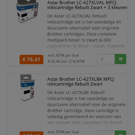
Astar Brother LC-427XLVAL MFCJ
inktcartridge Rebuilt Zwart + 3 kleuren
Kenmerken:
Compatibel met Brother MFC-
De Astar LC-427XLVAL Rebuilt
J5955
inktcartridge set is het voordelige én
Kleur: Yellow
duurzame alternatief voor originele
Inh
Brother cartridges. Deze complete
multipack bevat 1x zwart (6.000
pagina’s) en 3x kleur – cyaan, magenta
en geel (elk ca. 5.000 pagina’s). Alle
excl. BTW per
Stuk
cartridges zijn gereviseerd en voorzien
€ 76,41
€ 92,46
incl. 21% BTW
van een nieuwe chip, waardoor ze
direct probleemloos herkend worden
door uw Brother printer.
Astar Brother LC-427XLBK MFCJ
inktcartridge Rebuilt Zwart
Kenmerken:
Compatibel met Brother MFC-
De Astar LC-427XLBK Rebuilt
J5955
inktcartridge is het voordelige en
Inhoud: 1x
duurzame alternatief voor de originele
Brother cartridge. Deze cartridge is
volledig gereviseerd en voorzien van
een nieuwe chip, waardoor hij direct
herkend wordt door uw printer. Met
excl. BTW per
Stuk
een hoge capaciteit van tot 6.000