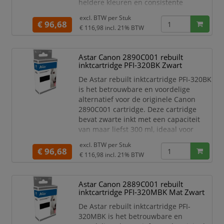
heldere kleuren en consistente
printresultaten – ideaal voor grafische
excl. BTW per
Stuk
toepassingen, posters, plattegronden
€ 96,68
€ 116,98
incl. 21% BTW
en technische tekeningen.
De cartridge is voorzien van een
Astar Canon 2890C001 rebuilt
volledig functionele chip, waardoor
inktcartridge PFI-320BK Zwart
deze direct wordt herkend door de
printer en het inktniveau nauw
De Astar rebuilt inktcartridge PFI-320BK
is het betrouwbare en voordelige
alternatief voor de originele Canon
2890C001 cartridge. Deze cartridge
bevat zwarte inkt met een capaciteit
van maar liefst 300 ml, ideaal voor
langdurig printgebruik zonder
excl. BTW per
Stuk
onderbrekingen.
€ 96,68
€ 116,98
incl. 21% BTW
Voorzien van een geïntegreerde chip
wordt de cartridge probleemloos
Astar Canon 2889C001 rebuilt
herkend door de printer en worden
inktcartridge PFI-320MBK Mat Zwart
inktniveaus nauwkeurig weergegeven.
De duurzame, gereviseerde cartridge
De Astar rebuilt inktcartridge PFI-
levert sc
320MBK is het betrouwbare en