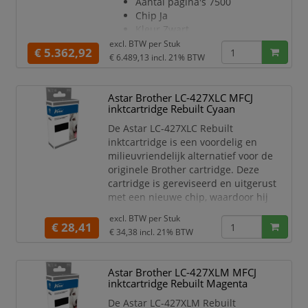
Aantal pagina's 7500
Printer MX 3100 N
Chip Ja
Kleur Zwart
Geschikt voor printermodel:
excl. BTW per
Stuk
€ 5.362,92
MX721
€ 6.489,13
incl. 21% BTW
Astar Brother LC-427XLC MFCJ
inktcartridge Rebuilt Cyaan
De Astar LC-427XLC Rebuilt
inktcartridge is een voordelig en
milieuvriendelijk alternatief voor de
originele Brother cartridge. Deze
cartridge is gereviseerd en uitgerust
met een nieuwe chip, waardoor hij
direct probleemloos werkt in uw
excl. BTW per
Stuk
printer. Met een capaciteit van tot
€ 28,41
€ 34,38
incl. 21% BTW
5.000 pagina’s (bij 5% dekking) levert
hij consistente, levendige afdrukken
van hoge kwaliteit.
Astar Brother LC-427XLM MFCJ
inktcartridge Rebuilt Magenta
Kenmerken:
Compatibel met Brother MFC-
De Astar LC-427XLM Rebuilt