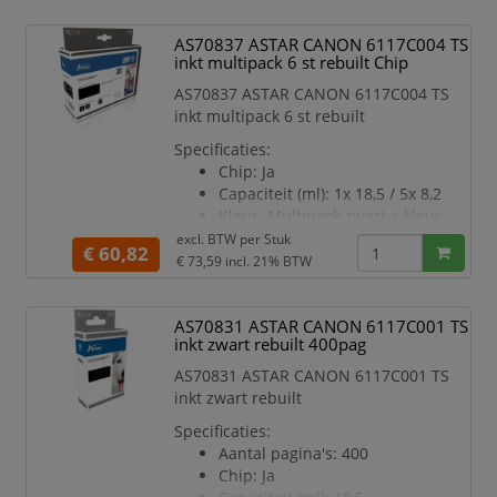
TS8750
AS70837 ASTAR CANON 6117C004 TS
inkt multipack 6 st rebuilt Chip
AS70837 ASTAR CANON 6117C004 TS
inkt multipack 6 st rebuilt
Specificaties:
Chip: Ja
Capaciteit (ml): 1x 18,5 / 5x 8,2
Kleur: Multipack zwart + kleur
Geschikt voor printermodel:
excl. BTW per
Stuk
€ 60,82
TS8750
€ 73,59
incl. 21% BTW
AS70831 ASTAR CANON 6117C001 TS
inkt zwart rebuilt 400pag
AS70831 ASTAR CANON 6117C001 TS
inkt zwart rebuilt
Specificaties:
Aantal pagina's: 400
Chip: Ja