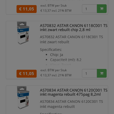
Capaciteit (ml): 18,5
Kleur: Zwart
excl. BTW per
Stuk
€ 11,05
Geschikt voor printermodel:
€ 13,37
incl. 21% BTW
TS8750
AS70832 ASTAR CANON 6118C001 TS
inkt zwart rebuilt chip 2,8 ml
AS70832 ASTAR CANON 6118C001 TS
inkt zwart rebuilt
Specificaties:
Chip: Ja
Capaciteit (ml): 8,2
Kleur: Zwart
Geschikt voor printermodel:
excl. BTW per
Stuk
€ 11,05
TS8750
€ 13,37
incl. 21% BTW
AS70834 ASTAR CANON 6120C001 TS
inkt magenta rebuilt 475pag 8,2ml
AS70834 ASTAR CANON 6120C001 TS
inkt magenta rebuilt