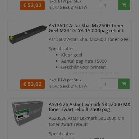
excl. BTW per
Stuk
€ 53,02
SHARP Multi-Function
€ 64,15
incl. 21% BTW
Printer MX 2301
SHARP Multi-Function
Printer MX 2301 N
As13602 Astar Sha. Mx2600 Toner
Geel MX31GTYA 15.000pag rebuilt
SHARP Multi-Function
Printer MX 2600
As13602 Astar Sha. Mx2600 Toner Geel
SHARP Multi-Function
Specificaties:
Printer MX 2600 N
Kleur geel
SHARP Multi-Function
Aantal pagina's 15000
Printer MX 3100
Geschikt voor printer:
SHARP Multi-Function
SHARP Multi-Function
Printer MX 3100 N
Printer MX 2301
excl. BTW per
Stuk
€ 53,02
SHARP Multi-Function
€ 64,15
incl. 21% BTW
Printer MX 2301 N
SHARP Multi-Function
AS20526 Astar Lexmark 58D2000 MX
Printer MX 2600
toner zwart rebuilt 7500 pag
SHARP Multi-Function
Printer MX 2600 N
AS20526 Astar Lexmark 58D2000 MX
SHARP Multi-Function
toner zwart rebuilt
Printer MX 3100
Specificaties:
SHARP Multi-Function