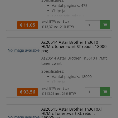
Specificaties:
Aantal pagina's: 475
Chip: Ja
Capaciteit (ml): 8,2
Kleur: Rood
excl. BTW per
Stuk
€ 11,05
Geschikt voor printermodel:
€ 13,37
incl. 21% BTW
TS8750
As20514 Astar Brother Tn3610
Hl/Mfc toner zwart ST rebuilt 18000
pag
As20514 Astar Brother Tn3610 Hl/Mfc
toner zwart
Specificaties:
Aantal pagina's: 18000
Chip: Ja
Kleur: Zwart
excl. BTW per
Stuk
€ 93,56
Geschikt voor printermodel:
€ 113,21
incl. 21% BTW
HLL6210
As20515 Astar Brother Tn3610Xl
Hl/Mfc Toner zwart XL rebuilt
25000pag