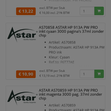
Printermodel: PW PRO452
Inhoud in ml: 86
excl. BTW per
Stuk
Type: Rebuilt
€ 13,22
€ 16,00
incl. 21% BTW
Pagina’s: 7000
Chip: Nee
AS70858 ASTAR HP 913A PW PRO
inkt cyaan 3000 pagina's 37ml zonder
chip
Artikel: AS70858
Productnaam: ASTAR HP 913A PW
PRO ink
Kleur: Cyaan
Ref.to: F6T77AE
Printermodel: PW PRO352
excl. BTW per
Stuk
Inhoud in ml: 37
€ 10,90
€ 13,19
incl. 21% BTW
Type: Rebuilt
Pagina’s: 3000
Chip: Nee
ASTAR AS70859 HP 913A PW PRO
inkt magenta 3000 pag. 37ml zonder
chip
Artikel: AS70859
Productnaam: ASTAR HP 913A PW