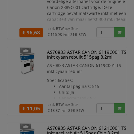
voordelige alternatief voor de originele
Canon 2889C001 cartridge. Deze
cartridge bevat matzwarte inkt met een
capaciteit van maar liefst 300 ml, ideaal
voor langdurig printgebruik zonder
excl. BTW per
Stuk
onderbrekingen.
€ 96,68
€ 116,98
incl. 21% BTW
Dankzij de geïntegreerde chip wordt de
cartridge direct herkend door de
AS70833 ASTAR CANON 6119C001 TS
printer, wat zorgt voor probleemloos
inkt cyaan rebuilt 515pag 8,2ml
gebruik en een nauwkeurige weergave
van het inktniveau. De hoge kwalit
AS70833 ASTAR CANON 6119C001 TS
inkt cyaan rebuilt
Specificaties:
Aantal pagina's: 515
Chip: Ja
Capaciteit (ml): 8,2
Kleur: blauw
excl. BTW per
Stuk
€ 11,05
Geschikt voor printermodel:
€ 13,37
incl. 21% BTW
TS8750
AS70835 ASTAR CANON 6121C001 TS
inkt geel rebuilt 515pag Chip 8,2ml