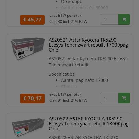
Drum/opc
Aantal pagina's: 60000
Chip: Ja
excl. BTW per
Stuk
€ 45,77
Kleur: Zwart
€ 55,38
incl. 21% BTW
Geschikt voor printermodel:
B2546
AS20521 Astar Kyocera TK5290
Ecosys Toner zwart rebuilt 17000pag
Chip
AS20521 Astar Kyocera TK5290 Ecosys
Toner zwart rebuilt
Specificaties:
Aantal pagina's: 17000
Chip: Ja
Kleur: Zwart
excl. BTW per
Stuk
€ 70,17
Geschikt voor printermodel:
€ 84,91
incl. 21% BTW
P7240
AS20522 ASTAR KYOCERA TK5290
Ecosys Toner cyaan rebuilt 13000pag
Chip
AS20522 ASTAR KYOCERA TK5290