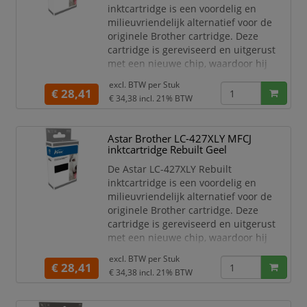
J5955
inktcartridge is een voordelig en
Kleur: Cyaan
milieuvriendelijk alternatief voor de
Inho
originele Brother cartridge. Deze
cartridge is gereviseerd en uitgerust
met een nieuwe chip, waardoor hij
direct probleemloos werkt in uw
excl. BTW per
Stuk
printer. Met een capaciteit van tot
€ 28,41
€ 34,38
incl. 21% BTW
5.000 pagina’s (bij 5% dekking) levert
hij consistente, levendige afdrukken
van hoge kwaliteit.
Astar Brother LC-427XLY MFCJ
inktcartridge Rebuilt Geel
Kenmerken:
Compatibel met Brother MFC-
De Astar LC-427XLY Rebuilt
J5955
inktcartridge is een voordelig en
Kleur: Magenta
milieuvriendelijk alternatief voor de
In
originele Brother cartridge. Deze
cartridge is gereviseerd en uitgerust
met een nieuwe chip, waardoor hij
direct probleemloos werkt in uw
excl. BTW per
Stuk
printer. Met een capaciteit van tot
€ 28,41
€ 34,38
incl. 21% BTW
5.000 pagina’s (bij 5% dekking) levert
hij consistente, levendige afdrukken
van hoge kwaliteit.