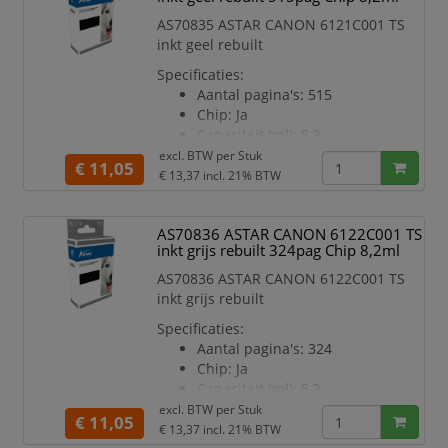
AS70835 ASTAR CANON 6121C001 TS
inkt geel rebuilt
Specificaties:
Aantal pagina's: 515
Chip: Ja
Capaciteit (ml): 8,2
Kleur: Geel
excl. BTW per
Stuk
€ 11,05
Geschikt voor printermodel:
€ 13,37
incl. 21% BTW
TS8750
AS70836 ASTAR CANON 6122C001 TS
inkt grijs rebuilt 324pag Chip 8,2ml
AS70836 ASTAR CANON 6122C001 TS
inkt grijs rebuilt
Specificaties:
Aantal pagina's: 324
Chip: Ja
Capaciteit (ml): 8,2
Kleur: Grijs
excl. BTW per
Stuk
€ 11,05
Geschikt voor printermodel:
€ 13,37
incl. 21% BTW