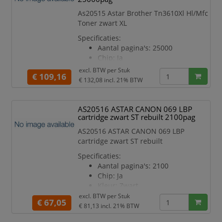
As20515 Astar Brother Tn3610Xl Hl/Mfc
Toner zwart XL
Specificaties:
Aantal pagina's: 25000
Chip: Ja
Kleur: Zwart
excl. BTW per
Stuk
€ 109,16
Geschikt voor printermodel:
€ 132,08
incl. 21% BTW
HLL6410
AS20516 ASTAR CANON 069 LBP
cartridge zwart ST rebuilt 2100pag
AS20516 ASTAR CANON 069 LBP
cartridge zwart ST rebuilt
Specificaties:
Aantal pagina's: 2100
Chip: Ja
Kleur: Zwart
Geschikt voor printermodel:
excl. BTW per
Stuk
€ 67,05
LBP673
€ 81,13
incl. 21% BTW