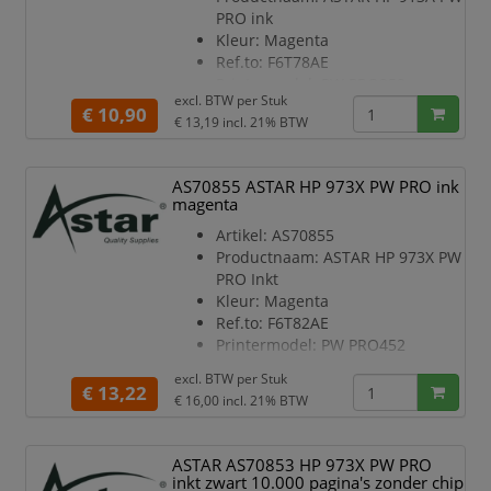
PRO ink
Kleur: Magenta
Ref.to: F6T78AE
Printermodel: PW PRO352
excl. BTW per
Stuk
Inhoud in ml: 37
€ 10,90
€ 13,19
incl. 21% BTW
Type: Rebuilt
Pagina’s: 3000
Chip: Nee
AS70855 ASTAR HP 973X PW PRO ink
magenta
Artikel: AS70855
Productnaam: ASTAR HP 973X PW
PRO Inkt
Kleur: Magenta
Ref.to: F6T82AE
Printermodel: PW PRO452
Inhoud in ml: 82
excl. BTW per
Stuk
Type: Rebuilt
€ 13,22
€ 16,00
incl. 21% BTW
Pagina’s: 7000
Chip: Nee
ASTAR AS70853 HP 973X PW PRO
inkt zwart 10.000 pagina's zonder chip