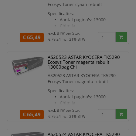
Ecosys Toner cyaan rebuilt
Specificaties:
Aantal pagina's: 13000
Chip: Ja
Kleur: Blauw
excl. BTW per
Stuk
€ 65,49
Geschikt voor printermodel:
€ 79,24
incl. 21% BTW
P7240
AS20523 ASTAR KYOCERA TK5290
Ecosys Toner magenta rebuilt
13000pag Chi
AS20523 ASTAR KYOCERA TK5290
Ecosys Toner magenta rebuilt
Specificaties:
Aantal pagina's: 13000
Chip: Ja
Kleur: rood
excl. BTW per
Stuk
€ 65,49
Geschikt voor printermodel:
€ 79,24
incl. 21% BTW
P7240
AS20524 ASTAR KYOCERA TK5290