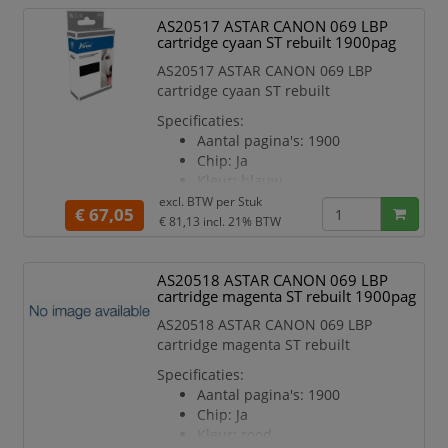
AS20517 ASTAR CANON 069 LBP
cartridge cyaan ST rebuilt 1900pag
AS20517 ASTAR CANON 069 LBP
cartridge cyaan ST rebuilt
Specificaties:
Aantal pagina's: 1900
Chip: Ja
Kleur: blauw
Geschikt voor printermodel:
excl. BTW per
Stuk
€ 67,05
LBP673
€ 81,13
incl. 21% BTW
AS20518 ASTAR CANON 069 LBP
cartridge magenta ST rebuilt 1900pag
AS20518 ASTAR CANON 069 LBP
cartridge magenta ST rebuilt
Specificaties:
Aantal pagina's: 1900
Chip: Ja
Kleur: rood