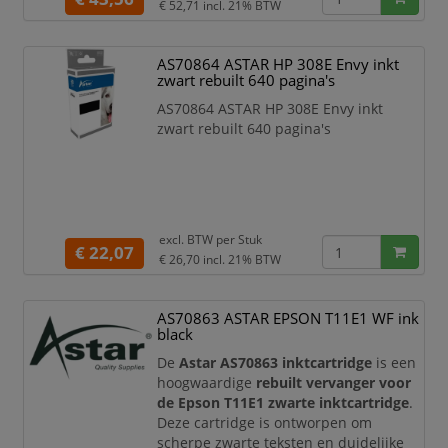
€ 52,71
incl. 21% BTW
AS70864 ASTAR HP 308E Envy inkt
zwart rebuilt 640 pagina's
AS70864 ASTAR HP 308E Envy inkt
zwart rebuilt 640 pagina's
excl. BTW per
Stuk
€ 22,07
€ 26,70
incl. 21% BTW
AS70863 ASTAR EPSON T11E1 WF ink
black
De
Astar AS70863 inktcartridge
is een
hoogwaardige
rebuilt vervanger voor
de Epson T11E1 zwarte inktcartridge
.
Deze cartridge is ontworpen om
scherpe zwarte teksten en duidelijke