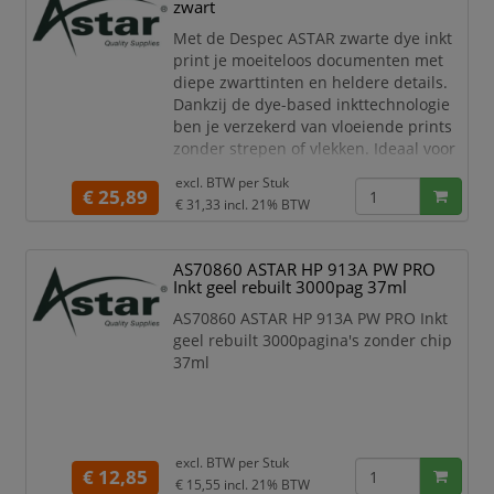
zwart
Met de Despec ASTAR zwarte dye inkt
print je moeiteloos documenten met
diepe zwarttinten en heldere details.
Dankzij de dye-based inkttechnologie
ben je verzekerd van vloeiende prints
zonder strepen of vlekken. Ideaal voor
dagelijkse printtaken zoals rapporten,
excl. BTW per
Stuk
facturen en correspondentie.
€ 25,89
€ 31,33
incl. 21% BTW
Artikel: AS70861
Productnaam: ASTAR HP CG378A
AS70860 ASTAR HP 913A PW PRO
DYE inkt zwart
Inkt geel rebuilt 3000pag 37ml
Kleur: Zwart Dye (kleurstofinkt)
Ref.to: CG378A
AS70860 ASTAR HP 913A PW PRO Inkt
Printkop: Ja
geel rebuilt 3000pagina's zonder chip
37ml
excl. BTW per
Stuk
€ 12,85
€ 15,55
incl. 21% BTW