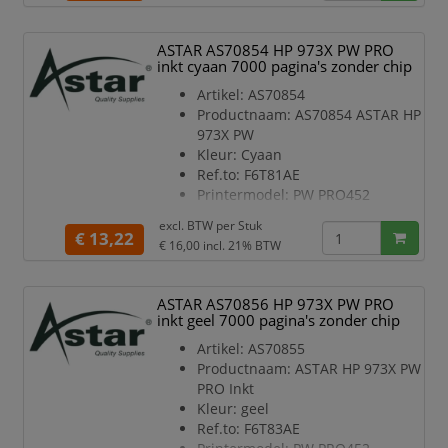
ASTAR AS70854 HP 973X PW PRO
inkt cyaan 7000 pagina's zonder chip
Artikel: AS70854
Productnaam: AS70854 ASTAR HP
973X PW
Kleur: Cyaan
Ref.to: F6T81AE
Printermodel: PW PRO452
Inhoud in ml: 82
excl. BTW per
Stuk
Type: Rebuilt
€ 13,22
€ 16,00
incl. 21% BTW
Pagina’s: 7000
Chip: Nee
ASTAR AS70856 HP 973X PW PRO
inkt geel 7000 pagina's zonder chip
Artikel: AS70855
Productnaam: ASTAR HP 973X PW
PRO Inkt
Kleur: geel
Ref.to: F6T83AE