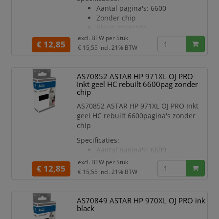
Aantal pagina's: 6600
Zonder chip
Kleur: magenta
Printermodel: OJPROX451
excl. BTW per
Stuk
€ 12,85
€ 15,55
incl. 21% BTW
AS70852 ASTAR HP 971XL OJ PRO
Inkt geel HC rebuilt 6600pag zonder
chip
AS70852 ASTAR HP 971XL OJ PRO Inkt
geel HC rebuilt 6600pagina's zonder
chip
Specificaties:
Aantal pagina's: 6600
Zonder chip
excl. BTW per
Stuk
€ 12,85
Kleur: geel
€ 15,55
incl. 21% BTW
Printermodel: OJPROX451
AS70849 ASTAR HP 970XL OJ PRO ink
black