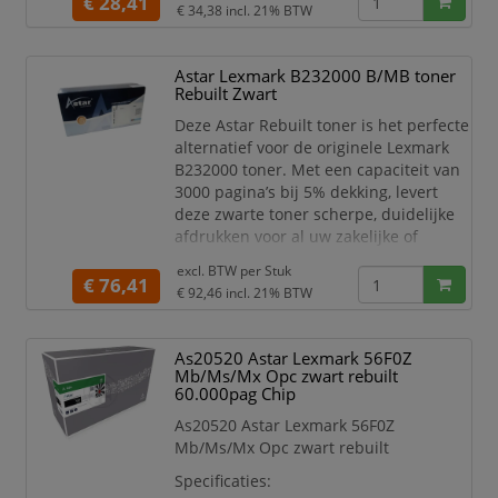
€ 28,41
€ 34,38
incl. 21% BTW
pagina’s (bij 5% dekking) is dit de
ideale keuze voor gebruikers die veel
en vaak printen.
Astar Lexmark B232000 B/MB toner
Rebuilt Zwart
Kenmerken:
Compatibel met Brother MFC-
Deze Astar Rebuilt toner is het perfecte
J5955
alternatief voor de originele Lexmark
Kleur: Zwart
B232000 toner. Met een capaciteit van
3000 pagina’s bij 5% dekking, levert
deze zwarte toner scherpe, duidelijke
afdrukken voor al uw zakelijke of
persoonlijke documenten.
excl. BTW per
Stuk
€ 76,41
Compatibel met Lexmark B2338
€ 92,46
incl. 21% BTW
Voorzien van chip – direct
herkenbaar door de printer
As20520 Astar Lexmark 56F0Z
Rebuilt kwaliteit –
Mb/Ms/Mx Opc zwart rebuilt
milieuvriendelijk en
60.000pag Chip
kostenbesparend
As20520 Astar Lexmark 56F0Z
Scherpe afdrukken tot de laatste
Mb/Ms/Mx Opc zwart rebuilt
pa
Specificaties: