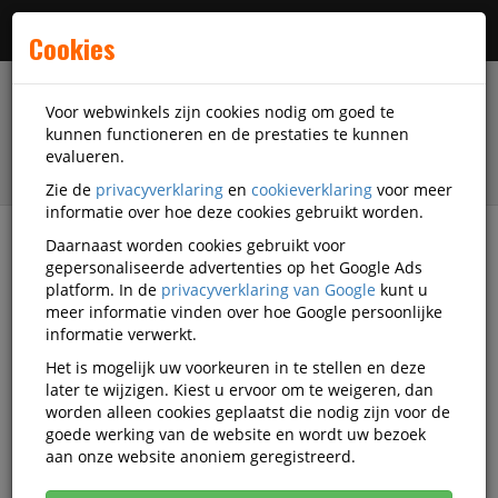
Menu
Cookies
Voor webwinkels zijn cookies nodig om goed te
kunnen functioneren en de prestaties te kunnen
evalueren.
Zie de
privacyverklaring
en
cookieverklaring
voor meer
informatie over hoe deze cookies gebruikt worden.
Daarnaast worden cookies gebruikt voor
filter
gepersonaliseerde advertenties op het Google Ads
platform. In de
privacyverklaring van Google
kunt u
Nieuw
meer informatie vinden over hoe Google persoonlijke
informatie verwerkt.
Nieuw in het assortiment
Het is mogelijk uw voorkeuren in te stellen en deze
later te wijzigen. Kiest u ervoor om te weigeren, dan
worden alleen cookies geplaatst die nodig zijn voor de
Actief filter:
ASTAR
goede werking van de website en wordt uw bezoek
aan onze website anoniem geregistreerd.