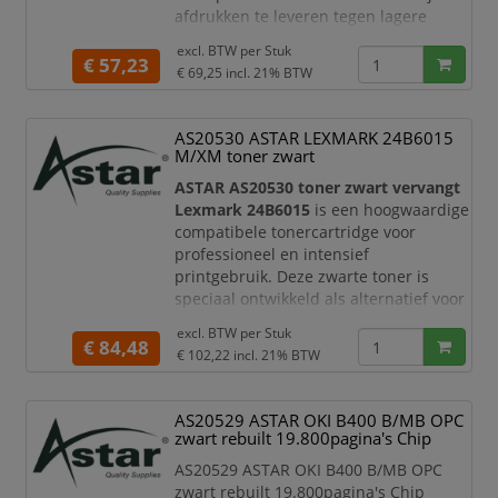
afdrukken te leveren tegen lagere
afdrukkosten. Dankzij de geïntegreerde
excl. BTW per
Stuk
chip
wordt de cartridge probleemloos
€ 57,23
€ 69,25
incl. 21% BTW
herkend door compatibele Epson-
printers, zodat u direct kunt printen.
AS20530 ASTAR LEXMARK 24B6015
Met een afdrukcapaciteit van maximaal
M/XM toner zwart
10.000 pagina's
is deze cartridge
uitermate geschi
ASTAR AS20530 toner zwart vervangt
Lexmark 24B6015
is een hoogwaardige
compatibele tonercartridge voor
professioneel en intensief
printgebruik. Deze zwarte toner is
speciaal ontwikkeld als alternatief voor
de originele Lexmark 24B6015 toner en
excl. BTW per
Stuk
levert scherpe afdrukken, diepe zwarte
€ 84,48
€ 102,22
incl. 21% BTW
teksten en betrouwbare prestaties.
Met een capaciteit van circa 35.000
AS20529 ASTAR OKI B400 B/MB OPC
pagina’s is deze ASTAR toner ideaal
zwart rebuilt 19.800pagina's Chip
voor kantoren en werkomgevingen met
hoge printvolumes. De
AS20529 ASTAR OKI B400 B/MB OPC
zwart rebuilt 19.800pagina's Chip