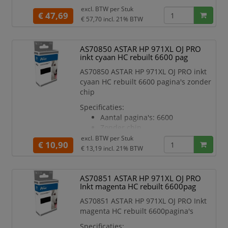
excl. BTW per
Stuk
€ 47,69
€ 57,70
incl. 21% BTW
AS70850 ASTAR HP 971XL OJ PRO
inkt cyaan HC rebuilt 6600 pag
AS70850 ASTAR HP 971XL OJ PRO inkt
cyaan HC rebuilt 6600 pagina's zonder
chip
Specificaties:
Aantal pagina's: 6600
Zonder chip
Kleur: Cyaan
excl. BTW per
Stuk
€ 10,90
Printermodel: OJPROX451
€ 13,19
incl. 21% BTW
AS70851 ASTAR HP 971XL OJ PRO
Inkt magenta HC rebuilt 6600pag
AS70851 ASTAR HP 971XL OJ PRO Inkt
magenta HC rebuilt 6600pagina's
Specificaties: