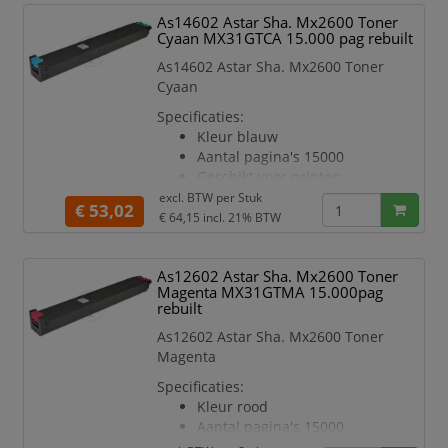
Printer MX 2301 N
As14602 Astar Sha. Mx2600 Toner
SHARP Multi-Function
Cyaan MX31GTCA 15.000 pag rebuilt
Printer MX 2600
SHARP Multi-Function
As14602 Astar Sha. Mx2600 Toner
Printer MX 2600 N
Cyaan
SHARP Multi-Function
Specificaties:
Printer MX 3100
Kleur blauw
SHARP Multi-Function
Aantal pagina's 15000
Printer MX 3100 N
Geschikt voor printer:
SHARP Multi-Function
excl. BTW per
Stuk
€ 53,02
Printer MX 2301
€ 64,15
incl. 21% BTW
SHARP Multi-Function
Printer MX 2301 N
As12602 Astar Sha. Mx2600 Toner
SHARP Multi-Function
Magenta MX31GTMA 15.000pag
Printer MX 2600
rebuilt
SHARP Multi-Function
As12602 Astar Sha. Mx2600 Toner
Printer MX 2600 N
Magenta
SHARP Multi-Function
Printer MX 3100
Specificaties:
SHARP Multi-Function
Kleur rood
Printer MX 3100 N
Aantal pagina's 15000
Geschikt voor printer: