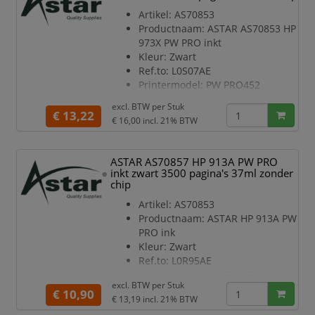
Artikel: AS70853
Productnaam: ASTAR AS70853 HP
973X PW PRO inkt
Kleur: Zwart
Ref.to: L0S07AE
Printermodel: PW PRO452
Inhoud in ml: 182.5
excl. BTW per
Stuk
Type: Rebuilt
€ 13,22
€ 16,00
incl. 21% BTW
Pagina’s: 10.000
Chip: Nee
ASTAR AS70857 HP 913A PW PRO
inkt zwart 3500 pagina's 37ml zonder
chip
Artikel: AS70853
Productnaam: ASTAR HP 913A PW
PRO ink
Kleur: Zwart
Ref.to: L0R95AE
Printermodel: PW PRO352
excl. BTW per
Stuk
Inhoud in ml: 37
€ 10,90
€ 13,19
incl. 21% BTW
Type: Rebuilt