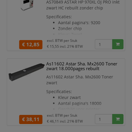
AS70849 ASTAR HP 970XL OJ PRO inkt
zwart HC rebuilt zonder chip
Specificaties:
Aantal pagina's: 9200
Zonder chip
Kleur: Zwart
Printermodel: OJPROX451
excl. BTW per
Stuk
€ 12,85
€ 15,55
incl. 21% BTW
As11602 Astar Sha. Mx2600 Toner
zwart 18.000pages rebuilt
As11602 Astar Sha. Mx2600 Toner
zwart
Specificaties:
Kleur zwart
Aantal pagina's 18000
Geschikt voor printer:
SHARP Multi-Function
excl. BTW per
Stuk
€ 38,11
Printer MX 2301
€ 46,11
incl. 21% BTW
SHARP Multi-Function