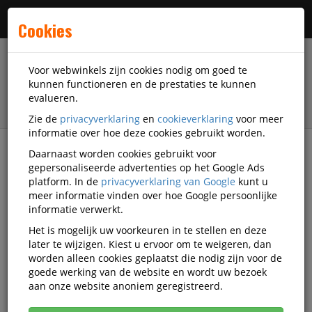
Menu
Cookies
Voor webwinkels zijn cookies nodig om goed te
kunnen functioneren en de prestaties te kunnen
evalueren.
Zie de
privacyverklaring
en
cookieverklaring
voor meer
informatie over hoe deze cookies gebruikt worden.
Daarnaast worden cookies gebruikt voor
filter
gepersonaliseerde advertenties op het Google Ads
platform. In de
privacyverklaring van Google
kunt u
Nieuw
meer informatie vinden over hoe Google persoonlijke
informatie verwerkt.
Nieuw in het assortiment
Het is mogelijk uw voorkeuren in te stellen en deze
later te wijzigen. Kiest u ervoor om te weigeren, dan
worden alleen cookies geplaatst die nodig zijn voor de
Actief filter:
HP
goede werking van de website en wordt uw bezoek
aan onze website anoniem geregistreerd.