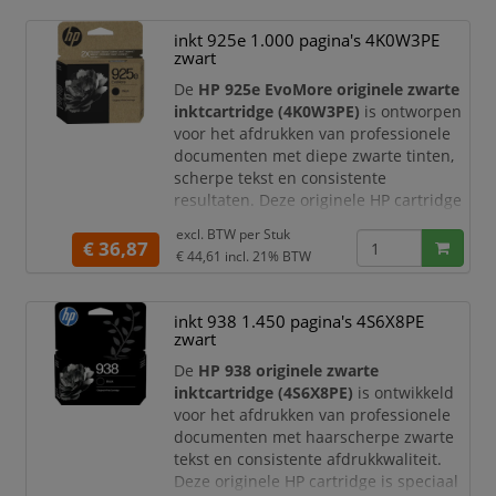
pagina's per cartridge dan met de
standaard HP 938 cartridge en
inkt 925e 1.000 pagina's 4K0W3PE
profiteert u van een lagere milie
zwart
De
HP 925e EvoMore originele zwarte
inktcartridge (4K0W3PE)
is ontworpen
voor het afdrukken van professionele
documenten met diepe zwarte tinten,
scherpe tekst en consistente
resultaten. Deze originele HP cartridge
is speciaal ontwikkeld voor optimale
excl. BTW per
Stuk
prestaties in compatibele HP OfficeJet
€ 36,87
€ 44,61
incl. 21% BTW
Pro printers. Dankzij de EvoMore-
technologie print u meer pagina's per
cartridge en profiteert u van een lagere
inkt 938 1.450 pagina's 4S6X8PE
milieu-impact, terwijl u verzekerd bent
zwart
van de
De
HP 938 originele zwarte
inktcartridge (4S6X8PE)
is ontwikkeld
voor het afdrukken van professionele
documenten met haarscherpe zwarte
tekst en consistente afdrukkwaliteit.
Deze originele HP cartridge is speciaal