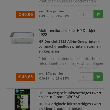
Print, scan en kopieer documenten
eenvoudig thuis of op een compacte
werkplek met de
HP DeskJet 4222e All-
excl. BTW per
Stuk
€ 40,96
in-One inkjetprinter
. Deze
€ 49,56
incl. 21% BTW
multifunctionele kleurenprinter
combineert drie praktische functies in
Multifunctional inktjet HP DeskJet
één compact apparaat en beschikt
2922
bovendien over een
automatische
documentinvoer voor 35 vel
. Hierdoor
HP DeskJet 2922 All-in-One printer –
kunt u meerdere pagina’s achter el
compact draadloos printen, scannen
en kopiëren
Print documenten, schoolopdrachten,
retourlabels en kleurrijke afbeeldingen
eenvoudig thuis met de
HP DeskJet
2922 All-in-One inkjetprinter
. Deze
excl. BTW per
Stuk
€ 40,65
compacte multifunctionele
€ 49,19
incl. 21% BTW
kleurenprinter combineert
printen,
scannen en kopiëren
in één
HP 304 originele inktcartridges zwart
gebruiksvriendelijk apparaat en is
en kleur 2-pack 3JB05AE
ideaal voor dagelijks gebruik door
gezinnen, studenten en thuiswerkers.
HP 304 originele inktcartridges zwart
en kleur 2-pack – 3JB05AE