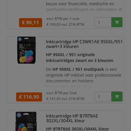
keuze voor financiële, medische en
overheidsinstellingen en callcenters of
overal waar vertrouwelijke gesprekken
excl. BTW per
1 stuk
plaatsvinden.
€ 90,11
€ 109,03
incl. 21% BTW
Savi 7300-headsets voldoen aan
alle beveiligingseisen en bieden
Inktcartridge HP C3WK1AE 950XL/951
een veilige koppelingsfunctie,
zwart+3 kleuren
128-bits verificatie en
voorzieningen volgens militaire
HP 950XL / 951 originele
normen, zoals 256-bits AFS-cod
inktcartridges zwart en 3 kleuren
De
HP 950XL / 951 multipack
is een
originele HP inktset voor professionele
documenten en heldere
kleurenafdrukken. Deze
voordeelverpakking bevat één zwarte
excl. BTW per
Stuk
€ 116,90
HP 950XL cartridge met hoge capaciteit
€ 141,45
incl. 21% BTW
en drie HP 951 kleurencartridges in
cyaan, magenta en geel. Daarmee heeft
Inktcartridge HP B7RT8AE
u direct alle benodigde cartridges in
302XL/304XL kleur
huis voor scherp zwart-wit printwerk
en levendige kleurenprints.
HP B7RT8AE 302XL/304XL kleur