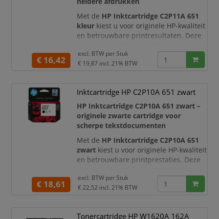
heldere afdrukken
Met de
HP Inktcartridge C2P11A 651
kleur
kiest u voor originele HP-kwaliteit
en betrouwbare printresultaten. Deze
drie-kleuren inktcartridge is ontworpen
excl. BTW per
Stuk
voor het afdrukken van scherpe
€ 16,42
€ 19,87
incl. 21% BTW
documenten, levendige afbeeldingen
en duidelijke kleurprints. Ideaal voor
dagelijks gebruik thuis, op kantoor of
Inktcartridge HP C2P10A 651 zwart
op school.
HP Inktcartridge C2P10A 651 zwart –
De cartridge bevat de kleuren
cyaan,
originele zwarte cartridge voor
scherpe tekstdocumenten
Met de
HP Inktcartridge C2P10A 651
zwart
kiest u voor originele HP-kwaliteit
en betrouwbare printprestaties. Deze
zwarte inktcartridge is ontwikkeld voor
excl. BTW per
Stuk
het afdrukken van scherpe teksten,
€ 18,61
€ 22,52
incl. 21% BTW
duidelijke documenten en
professionele zwart-wit prints. Ideaal
voor dagelijks gebruik thuis, op
Tonercartridge HP W1620A 162A
kantoor, onderweg of op school.