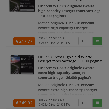
ideaal voor kleine kantoren,
thuiswerkplekken en zakelijke
HP 159X W1590X originele zwarte
omgevingen waar dagelijks v
high-capacity LaserJet tonercartridge
– 10.000 pagina’s
Met de originele
HP 159X W1590X
zwarte high-capacity LaserJet
tonercartridge
kiest u voor scherpe
zwart-witafdrukken, betrouwbare
excl. BTW per
Stuk
€ 217,77
printerprestaties en professionele
€ 263,50
incl. 21% BTW
documentkwaliteit. Deze originele HP
toner is ontwikkeld voor HP LaserJet
HP 159Y Extra High Yield zwarte
Enterprise printers en multifunctionals
LaserJet tonercartridge 26.000 pagina'
en is ideaal voor zakelijke
printomgevingen waar continuïteit,
HP 159Y W1590Y originele zwarte
beveiliging en
extra high-capacity LaserJet
tonercartridge – 26.000 pagina’s
Met de originele
HP 159Y W1590Y
zwarte extra high-capacity LaserJet
tonercartridge
kiest u voor scherpe
zwart-witafdrukken, betrouwbare
excl. BTW per
Stuk
€ 349,92
printerprestaties en een zeer hoge
€ 423,40
incl. 21% BTW