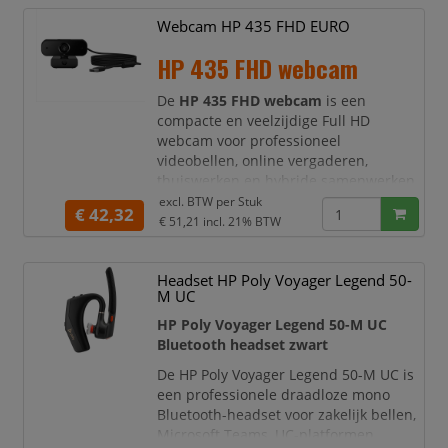
u scherp en natuurlijk in beeld, ook
Webcam HP 435 FHD EURO
wanneer de lichtomstandigheden niet
ideaal zijn.
HP 435 FHD webcam
Deze HP webcam is ontworpen voor
gebruikers die zonder handmati
De
HP 435 FHD webcam
is een
compacte en veelzijdige Full HD
webcam voor professioneel
videobellen, online vergaderen,
thuiswerken en hybride samenwerken.
Dankzij de scherpe
1080p Full HD
excl. BTW per
Stuk
€ 42,32
beeldkwaliteit
komt u helder en
€ 51,21
incl. 21% BTW
representatief in beeld, waar u ook
werkt.
Headset HP Poly Voyager Legend 50-
Deze HP webcam stelt automatisch
M UC
scherp en past ook de belichting en
HP Poly Voyager Legend 50-M UC
kleurcorrectie automatisch aan.
Bluetooth headset zwart
Hierdoor hoeft u niets handmatig in te
stellen en blijft u goed
De HP Poly Voyager Legend 50-M UC is
een professionele draadloze mono
Bluetooth-headset voor zakelijk bellen,
Microsoft Teams, UC-platformen,