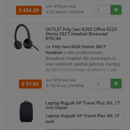
tonercartridge
kiest u voor scherpe
zwart-witafdrukken, betrouwbare
excl. BTW per
Stuk
€ 434,29
printerprestaties en een zeer hoge
€ 525,49
incl. 21% BTW
paginaopbrengst. Deze originele HP
toner is ontwikkeld voor HP LaserJet
OUTLET Poly Savi 8200 Office 8220
Enterprise printers en multifunctionals
Stereo DECT Headset Binauraal
en is ideaal voor zakelijke omgevingen
8Y9C4A
waar continuïteit, beveiligin
De
Poly Savi 8220 Stereo DECT
Headset
is een professionele
draadloze headset die ontworpen is
voor intensief zakelijk gebruik. Dankzij
de DECT-technologie profiteert u van
een stabiele en veilige verbinding met
excl. BTW per
Stuk
een groot bereik, ideaal voor kantoren
€ 97,65
€ 118,16
incl. 21% BTW
en callcenters. Met hoogwaardige
stereo-audio en geavanceerde
ruisonderdrukking zorgt deze headset
Laptop Rugzak HP Travel Plus 30L 17
voor heldere gesprekken, zelfs in
inch blauw
rumoerige werkomgevingen.
Laptop Rugzak HP Travel Plus 30L 17
Deze headset biedt maximale
inch
flexibilitei