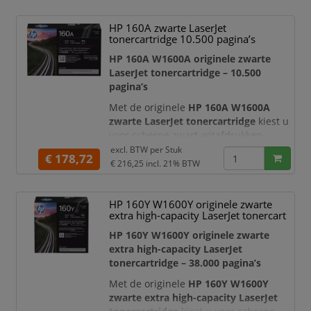
paginaopbrengst. Deze originele HP
toner is ontwikkeld voor HP LaserJet
HP 160A zwarte LaserJet
Enterprise printers en multifunctionals
tonercartridge 10.500 pagina’s
en is ideaal voor zakelijke omgevingen
waar continuïteit, beveiligin
HP 160A W1600A originele zwarte
LaserJet tonercartridge – 10.500
pagina’s
Met de originele
HP 160A W1600A
zwarte LaserJet tonercartridge
kiest u
voor scherpe zwart-witafdrukken,
betrouwbare printerprestaties en
excl. BTW per
Stuk
€ 178,72
professionele documentkwaliteit. Deze
€ 216,25
incl. 21% BTW
originele HP toner is ontwikkeld voor
HP LaserJet Enterprise printers en
HP 160Y W1600Y originele zwarte
multifunctionals en is ideaal voor
extra high-capacity LaserJet tonercart
zakelijke omgevingen waar continuïteit,
beveiliging en constante
HP 160Y W1600Y originele zwarte
afdrukkwaliteit belangr
extra high-capacity LaserJet
tonercartridge – 38.000 pagina’s
Met de originele
HP 160Y W1600Y
zwarte extra high-capacity LaserJet