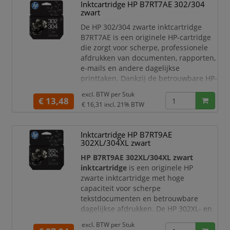
Inktcartridge HP B7RT7AE 302/304
kwaliteit wilt.
zwart
Met originele HP inkt print u fo
De HP 302/304 zwarte inktcartridge
B7RT7AE is een originele HP-cartridge
die zorgt voor scherpe, professionele
afdrukken van documenten, rapporten,
e-mails en andere dagelijkse
printtaken. Dankzij de betrouwbare HP-
inkt levert deze cartridge consistente
excl. BTW per
Stuk
resultaten met heldere zwarte tekst en
€ 13,48
€ 16,31
incl. 21% BTW
een uitstekende leesbaarheid van de
eerste tot de laatste pagina.
Inktcartridge HP B7RT9AE
Met een inhoud van 3,5 ml en een
302XL/304XL zwart
capaciteit van circa 170 pagina's is
deze standaardcapa
HP B7RT9AE 302XL/304XL zwart
inktcartridge
is een originele HP
zwarte inktcartridge met hoge
capaciteit voor scherpe
tekstdocumenten en betrouwbare
dagelijkse afdrukken. De HP 302XL- en
HP 304XL-cartridges zijn
excl. BTW per
Stuk
samengevoegd tot één cartridge,