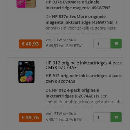
polspositie. Blader met uw linker-
HP 937e EvoMore originele
of rechterhand door documenten
inktcartridge magenta 4S6W7NE
met een ergonomisch v
De
HP 937e EvoMore originele
magenta inktcartridge (4S6W7NE)
is
ontwikkeld voor zakelijke gebruikers
die regelmatig professionele
kleurdocumenten printen. Deze
excl. BTW per
Stuk
€ 40,93
originele HP cartridge levert levendige
€ 49,53
incl. 21% BTW
magentatinten, scherpe afbeeldingen
en representatieve kleurafdrukken.
HP 912 originele inktcartridges 4-pack
Met een afdrukcapaciteit tot circa
1.650
CMYK 6ZC74AE
pagina’s
is deze cartridge zeer geschikt
voor kantoor, thuiswerkplek en hybride
HP 912 originele inktcartridges 4-pack
CMYK 6ZC74AE
De
HP 912 4-pack originele
inktcartridges (6ZC74AE)
is een
complete multipack voor gebruikers die
betrouwbare afdrukkwaliteit en
professionele kleurresultaten willen.
excl. BTW per
Stuk
€ 39,76
Deze set bevat vier originele HP
€ 48,11
incl. 21% BTW
cartridges in de kleuren
zwart, cyaan,