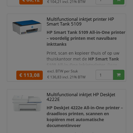
€ 104,21
incl. 21% BTW
Multifunctional inktjet printer HP
Smart Tank 5109
HP Smart Tank 5109 All-in-One printer
– voordelig printen met navulbare
inkttanks
Print, scan en kopieer thuis of op uw
thuiskantoor met de
HP Smart Tank
5109 All-in-One inkjetprinter
. Deze
multifunctionele kleurenprinter is
excl. BTW per
Stuk
€ 113,08
uitgerust met navulbare inkttanks met
€ 136,83
incl. 21% BTW
hoge capaciteit, waardoor u grote
aantallen documenten en
Multifunctional inktjet HP DeskJet
kleurenafdrukken kunt maken zonder
4222E
regelmatig cartridges te vervangen.
HP DeskJet 4222e All-in-One printer –
De printer wordt geleverd met
draadloos printen, scannen en
originele HP-inkt voor max
kopiëren met automatische
documentinvoer