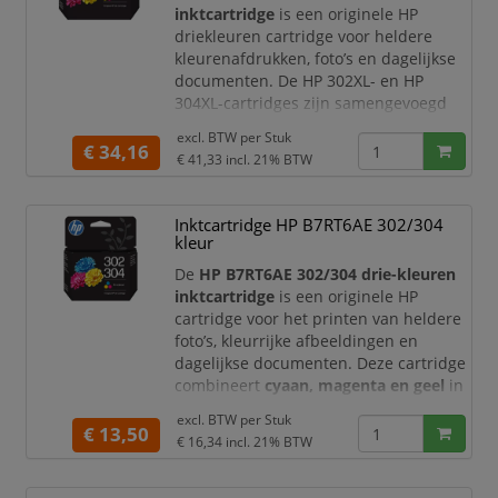
inktcartridge
is een originele HP
De originele HP i
driekleuren cartridge voor heldere
kleurenafdrukken, foto’s en dagelijkse
documenten. De HP 302XL- en HP
304XL-cartridges zijn samengevoegd
tot één cartridge, waardoor deze
excl. BTW per
Stuk
nieuwe HP 302XL/304XL
€ 34,16
€ 41,33
incl. 21% BTW
kleurencartridge geschikt is voor
meerdere HP printerseries. U profiteert
van de betrouwbare HP kwaliteit die u
Inktcartridge HP B7RT6AE 302/304
gewend bent, met consistente
kleur
resultaten voor thuis, school en werk.
De
HP B7RT6AE 302/304 drie-kleuren
Deze orig
inktcartridge
is een originele HP
cartridge voor het printen van heldere
foto’s, kleurrijke afbeeldingen en
dagelijkse documenten. Deze cartridge
combineert
cyaan, magenta en geel
in
één patroon en vervangt de eerdere HP
excl. BTW per
Stuk
302- en HP 304-kleurencartridges door
€ 13,50
€ 16,34
incl. 21% BTW
één handige, gecombineerde cartridge.
Ideaal voor thuis, school, studie en
werk wanneer u betrouwbare HP