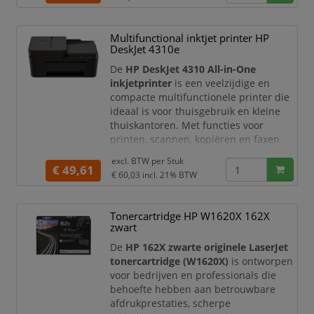
mobiel printen is de HP ENVY 6122e
ideaal voor gezinnen, studenten en
thuiswerkers die op zoek zijn naar
Multifunctional inktjet printer HP
hoogwaardige afdrukken en maximale
DeskJet 4310e
flexibiliteit.
De
HP DeskJet 4310 All-in-One
De printer l
inkjetprinter
is een veelzijdige en
compacte multifunctionele printer die
ideaal is voor thuisgebruik en kleine
thuiskantoren. Met functies voor
printen, scannen, kopiëren en faxen
biedt deze printer alles wat u nodig
excl. BTW per
Stuk
heeft voor dagelijkse
€ 49,61
€ 60,03
incl. 21% BTW
documentverwerking. Dankzij de
draadloze connectiviteit en
automatische documentinvoer werkt u
Tonercartridge HP W1620X 162X
efficiënter en eenvoudiger dan ooit.
zwart
De HP DeskJet 4310 maakt het mogelijk
De
HP 162X zwarte originele LaserJet
om snel
tonercartridge (W1620X)
is ontworpen
voor bedrijven en professionals die
behoefte hebben aan betrouwbare
afdrukprestaties, scherpe