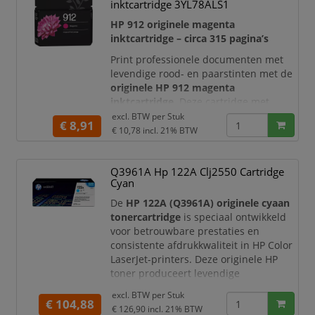
inktcartridge 3YL78ALS1
printsysteem en ondersteunt een
consistente afdrukkwaliteit van de
HP 912 originele magenta
eerste tot en met de
inktcartridge – circa 315 pagina’s
Print professionele documenten met
levendige rood- en paarstinten met de
originele HP 912 magenta
inktcartridge
. Deze cartridge met
standaardcapaciteit is speciaal
excl. BTW per
Stuk
€ 8,91
ontwikkeld voor geselecteerde HP
€ 10,78
incl. 21% BTW
OfficeJet- en HP OfficeJet Pro-printers.
De originele HP-inkt werkt nauwkeurig
Q3961A Hp 122A Clj2550 Cartridge
samen met het printsysteem van uw
Cyan
printer en ondersteunt een consistente
kleurweergave en betrouwbare
De
HP 122A (Q3961A) originele cyaan
afdrukkwa
tonercartridge
is speciaal ontwikkeld
voor betrouwbare prestaties en
consistente afdrukkwaliteit in HP Color
LaserJet-printers. Deze originele HP
toner produceert levendige
cyaantinten, scherpe teksten en
excl. BTW per
Stuk
professionele kleurenafdrukken,
€ 104,88
€ 126,90
incl. 21% BTW