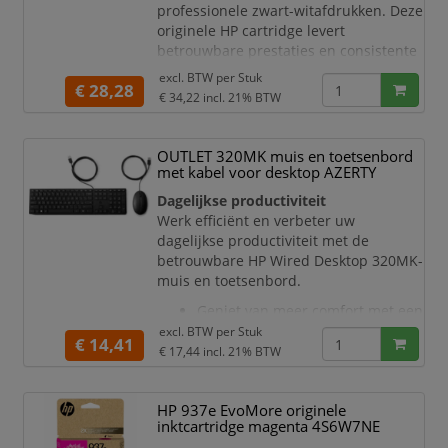
professionele zwart-witafdrukken. Deze
originele HP cartridge levert
betrouwbare prestaties en consistente
afdrukkwaliteit, waardoor u verzekerd
excl. BTW per
Stuk
€ 28,28
bent van heldere, diepzwarte tekst en
€ 34,22
incl. 21% BTW
een storingsvrije werking van uw
printer. Dankzij de EvoMore-
technologie print u meer pagina's dan
OUTLET 320MK muis en toetsenbord
met de standaard HP 308 cartridge e
met kabel voor desktop AZERTY
Dagelijkse productiviteit
Werk efficiënt en verbeter uw
dagelijkse productiviteit met de
betrouwbare HP Wired Desktop 320MK-
muis en toetsenbord.
Geniet van meer comfort met een
kleiner toetsenbord en vlakke,
excl. BTW per
Stuk
€ 14,41
stille toetsen. De bekende
€ 17,44
incl. 21% BTW
indeling met drie zones beschikt
over een numeriek toetsenblok,
HP 937e EvoMore originele
pijltoetsen en een helling die 6°
inktcartridge magenta 4S6W7NE
versteld kan worden voor uw