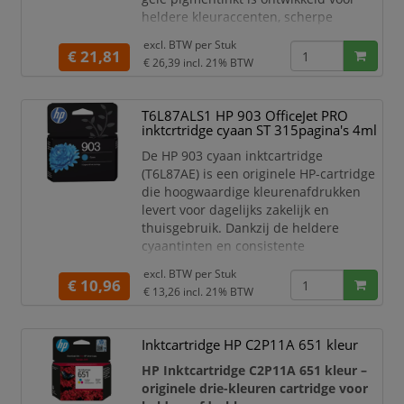
heldere kleuraccenten, scherpe
zakelijke documenten en consistente
excl. BTW per
Stuk
afdrukkwaliteit. De cartridge is zeer
€ 21,81
€ 26,39
incl. 21% BTW
geschikt voor rapporten, presentaties,
grafieken, formulieren, flyers,
administratieve documenten en
T6L87ALS1 HP 903 OfficeJet PRO
dagelijkse kleurenprints.
inktcrtridge cyaan ST 315pagina's 4ml
Met originele HP inkt profit
De HP 903 cyaan inktcartridge
(T6L87AE) is een originele HP-cartridge
die hoogwaardige kleurenafdrukken
levert voor dagelijks zakelijk en
thuisgebruik. Dankzij de heldere
cyaantinten en consistente
kleurweergave produceert deze
excl. BTW per
Stuk
cartridge professionele documenten,
€ 10,96
€ 13,26
incl. 21% BTW
presentaties, rapporten en grafieken
met een verzorgde uitstraling.
Inktcartridge HP C2P11A 651 kleur
Met een inhoud van 4 ml en een
afdrukcapaciteit van circa 315 pagina's
HP Inktcartridge C2P11A 651 kleur –
biedt deze standaardcapaciteit
originele drie-kleuren cartridge voor
cartridge een