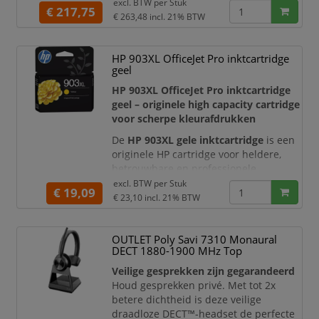
excl. BTW per
Stuk
gegevensoverdracht, ondersteuning
€ 217,75
€ 263,48
incl. 21% BTW
voor meerdere beeldschermen,
netwerkconnectiviteit en voeding in
één compacte oplossing.
HP 903XL OfficeJet Pro inktcartridge
geel
Met een
180 watt voeding
is dit
dockingstation ideaal voor moderne HP
HP 903XL OfficeJet Pro inktcartridge
zakelijke laptops en an
geel – originele high capacity cartridge
voor scherpe kleurafdrukken
De
HP 903XL gele inktcartridge
is een
originele HP cartridge voor heldere,
betrouwbare en professionele
kleurafdrukken. Deze gele cartridge is
excl. BTW per
Stuk
€ 19,09
ideaal voor het printen van
€ 23,10
incl. 21% BTW
documenten, rapporten, presentaties,
afbeeldingen, grafieken en
OUTLET Poly Savi 7310 Monaural
marketingmateriaal waarin
DECT 1880-1900 MHz Top
kleurkwaliteit belangrijk is.
Veilige gesprekken zijn gegarandeerd
Met een capaciteit van circa
750
Houd gesprekken privé. Met tot 2x
pagina’s
en ee
betere dichtheid is deze veilige
draadloze DECT™-headset de perfecte