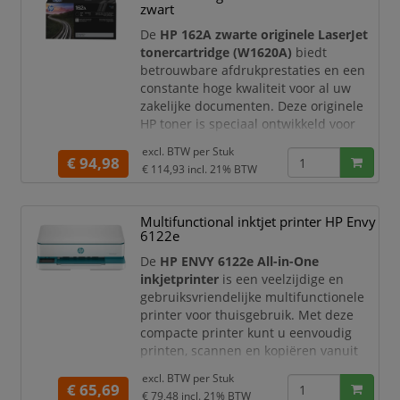
zwart
De cartridge bevat
zwarte pi
De
HP 162A zwarte originele LaserJet
tonercartridge (W1620A)
biedt
betrouwbare afdrukprestaties en een
constante hoge kwaliteit voor al uw
zakelijke documenten. Deze originele
HP toner is speciaal ontwikkeld voor
compatibele HP LaserJet printers en
excl. BTW per
Stuk
zorgt voor scherpe zwarte tekst,
€ 94,98
€ 114,93
incl. 21% BTW
duidelijke lijnen en professionele
resultaten bij iedere afdruk.
Multifunctional inktjet printer HP Envy
Dankzij de nauwkeurige afstemming
6122e
tussen printer en cartridge bent u
verzekerd van een probleemloze
De
HP ENVY 6122e All-in-One
inkjetprinter
is een veelzijdige en
gebruiksvriendelijke multifunctionele
printer voor thuisgebruik. Met deze
compacte printer kunt u eenvoudig
printen, scannen en kopiëren vanuit
één apparaat. Dankzij de draadloze
excl. BTW per
Stuk
connectiviteit en ondersteuning voor
€ 65,69
€ 79,48
incl. 21% BTW