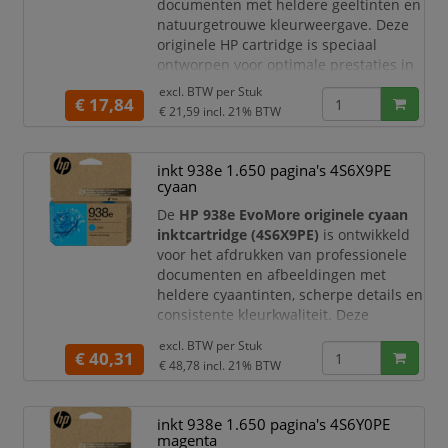
documenten met heldere geeltinten en
natuurgetrouwe kleurweergave. Deze
originele HP cartridge is speciaal
ontworpen voor optimale prestaties in
compatibele HP OfficeJet Pro printers.
excl. BTW per
Stuk
€ 17,84
Dankzij de EvoMore-technologie print u
€ 21,59
incl. 21% BTW
meer pagina's per cartridge en
profiteert u van een lagere milieu-
impact, terwijl u verzekerd bent van de
inkt 938e 1.650 pagina's 4S6X9PE
vertrouwde k
cyaan
De
HP 938e EvoMore originele cyaan
inktcartridge (4S6X9PE)
is ontwikkeld
voor het afdrukken van professionele
documenten en afbeeldingen met
heldere cyaantinten, scherpe details en
consistente kleurkwaliteit. Deze
originele HP cartridge is speciaal
excl. BTW per
Stuk
ontworpen voor optimale prestaties in
€ 40,31
€ 48,78
incl. 21% BTW
compatibele HP OfficeJet Pro printers.
Dankzij de EvoMore-technologie print u
meer pagina's per cartridge dan met
inkt 938e 1.650 pagina's 4S6Y0PE
de standaard HP 938 cartridge en
magenta