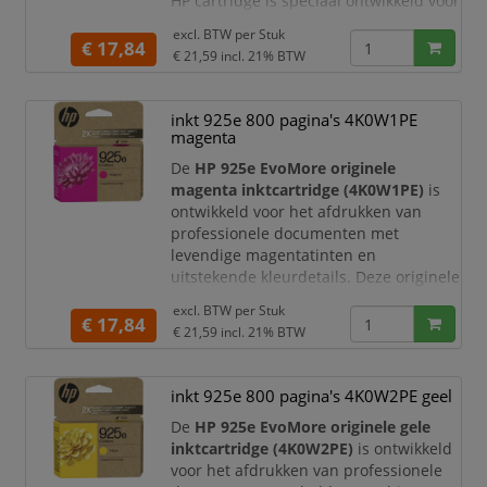
HP cartridge is speciaal ontwikkeld voor
optimale prestaties in compatibele HP
excl. BTW per
Stuk
OfficeJet Pro printers. Dankzij de
€ 17,84
€ 21,59
incl. 21% BTW
EvoMore-technologie print u meer
pagina's per cartridge en profiteert u
van een lagere milieu-impact, zonder
inkt 925e 800 pagina's 4K0W1PE
concessies te doen aan de afdrukkwalit
magenta
De
HP 925e EvoMore originele
magenta inktcartridge (4K0W1PE)
is
ontwikkeld voor het afdrukken van
professionele documenten met
levendige magentatinten en
uitstekende kleurdetails. Deze originele
HP cartridge is speciaal ontworpen
excl. BTW per
Stuk
voor optimale prestaties in
€ 17,84
€ 21,59
incl. 21% BTW
compatibele HP OfficeJet Pro printers.
Dankzij de EvoMore-technologie print u
meer pagina's per cartridge en
inkt 925e 800 pagina's 4K0W2PE geel
profiteert u van een lagere milieu-
De
HP 925e EvoMore originele gele
impact, terwijl u verzekerd bent van de
inktcartridge (4K0W2PE)
is ontwikkeld
vertrouw
voor het afdrukken van professionele