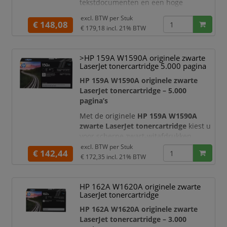
tekstdocumenten en een hoge
paginacapaciteit. Dankzij de originele
excl. BTW per
Stuk
HP-technologie levert deze high-
€ 148,08
€ 179,18
incl. 21% BTW
capacity toner consistente resultaten
van de eerste tot de laatste pagina,
waardoor uw documenten er altijd
>HP 159A W1590A originele zwarte
professioneel uitzien.
LaserJet tonercartridge 5.000 pagina
Deze HP 162X tonercartridge is ideaal
HP 159A W1590A originele zwarte
voor werkom
LaserJet tonercartridge – 5.000
pagina’s
Met de originele
HP 159A W1590A
zwarte LaserJet tonercartridge
kiest u
voor scherpe zwart-witafdrukken,
betrouwbare printerprestaties en
excl. BTW per
Stuk
€ 142,44
professionele documentkwaliteit. Deze
€ 172,35
incl. 21% BTW
originele HP toner is ontwikkeld voor
HP LaserJet Enterprise printers en
HP 162A W1620A originele zwarte
multifunctionals en is ideaal voor
LaserJet tonercartridge
zakelijke printomgevingen waar
continuïteit, beveiliging en constante
HP 162A W1620A originele zwarte
afdrukkwaliteit bel
LaserJet tonercartridge – 3.000