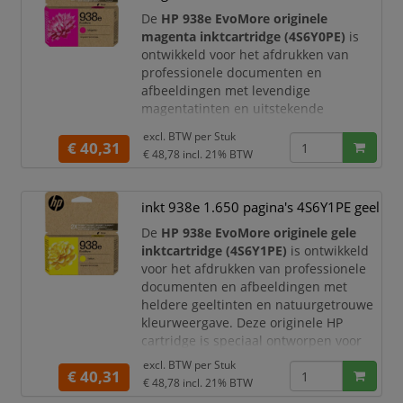
profiteert u van
De
HP 938e EvoMore originele
magenta inktcartridge (4S6Y0PE)
is
ontwikkeld voor het afdrukken van
professionele documenten en
afbeeldingen met levendige
magentatinten en uitstekende
kleurdetails. Deze originele HP
excl. BTW per
Stuk
cartridge is speciaal ontworpen voor
€ 40,31
€ 48,78
incl. 21% BTW
optimale prestaties in compatibele HP
OfficeJet Pro printers. Dankzij de
EvoMore-technologie print u meer
inkt 938e 1.650 pagina's 4S6Y1PE geel
pagina's per cartridge dan met de
De
HP 938e EvoMore originele gele
standaard HP 938 cartridge en
inktcartridge (4S6Y1PE)
is ontwikkeld
profiteert u van een lagere m
voor het afdrukken van professionele
documenten en afbeeldingen met
heldere geeltinten en natuurgetrouwe
kleurweergave. Deze originele HP
cartridge is speciaal ontworpen voor
optimale prestaties in compatibele HP
excl. BTW per
Stuk
€ 40,31
OfficeJet Pro printers. Dankzij de
€ 48,78
incl. 21% BTW
EvoMore-technologie print u meer