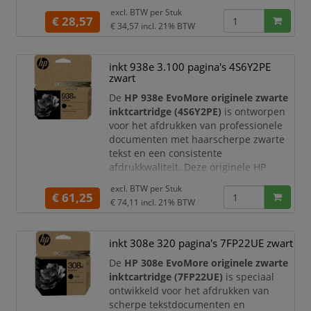
ontworpen voor optimale prestaties in
excl. BTW per
Stuk
compatibele HP OfficeJet Pro printers.
€ 28,57
€ 34,57
incl. 21% BTW
Dankzij de originele HP inkt bent u
verzekerd van betrouwbare prestaties,
een hoge afdrukkwaliteit en een
inkt 938e 3.100 pagina's 4S6Y2PE
storingsvrije werking van uw printer.
zwart
De HP 938 zw
De
HP 938e EvoMore originele zwarte
inktcartridge (4S6Y2PE)
is ontworpen
voor het afdrukken van professionele
documenten met haarscherpe zwarte
tekst en een consistente
afdrukkwaliteit. Deze originele HP
cartridge is speciaal ontwikkeld voor
excl. BTW per
Stuk
optimale prestaties in compatibele HP
€ 61,25
€ 74,11
incl. 21% BTW
OfficeJet Pro printers. Dankzij de
EvoMore-technologie print u
aanzienlijk meer pagina's dan met de
inkt 308e 320 pagina's 7FP22UE zwart
standaard HP 938 cartridge, terwijl u
De
HP 308e EvoMore originele zwarte
profiteert van een lagere milieu
inktcartridge (7FP22UE)
is speciaal
ontwikkeld voor het afdrukken van
scherpe tekstdocumenten en