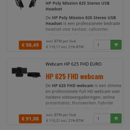
waaronder twee
HP Poly Mission 825 Stereo USB
Headset
De
HP Poly Mission 825 Stereo USB
Headset
is een professionele bedrade
headset voor kantoor, callcenter,
contactcenter, thuiswerkplek en
hybride werken. Deze hoogwaardige
excl. BTW per
Stuk
€ 98,49
USB-headset
is ontworpen voor
€ 119,17
incl. 21% BTW
heldere gesprekken, maximale focus en
langdurig draagcomfort tijdens
Webcam HP 625 FHD EURO
intensieve werkdagen. Dankzij de
combinatie van
vier noise-cancelling
HP 625 FHD webcam
microfoons
,
AI-ruisonderdrukking
en
feedback Active Noise Cancelling
De
HP 625 FHD webcam
is een slimme
en professionele Full HD webcam voor
heldere videovergaderingen, online
presentaties, thuiswerken, hybride
samenwerking en veilig inloggen.
Dankzij de
1080p Full HD
excl. BTW per
Stuk
€ 91,08
beeldkwaliteit
, automatische focus en
€ 110,21
incl. 21% BTW
automatische achterlichtcorrectie komt