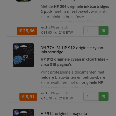
Dankzij de ingebouwde
d
Met de
HP 304 originele inktcartridges
2-pack
heeft u direct zowel zwarte als
kleureninkt in huis. Deze
voordeelverpakking bevat één zwarte
cartridge en één drie-kleurencartridge
excl. BTW per
Stuk
€ 25,66
met cyaan, magenta en geel. De
€ 31,05
incl. 21% BTW
cartridges zijn speciaal ontwikkeld voor
compatibele HP DeskJet-, HP ENVY- en
3YL77ALS1 HP 912 originele cyaan
HP AMP-printers en leveren
inktcartridge
consistente afdrukresultaten met
scherpe teksten en levendige kleure
HP 912 originele cyaan inktcartridge –
circa 315 pagina’s
Print professionele documenten met
heldere blauwtinten en betrouwbare
kleurresultaten met de
originele HP
912 cyaan inktcartridge
. Deze
standaardcapaciteit cartridge is
excl. BTW per
Stuk
€ 8,91
speciaal ontwikkeld voor compatibele
€ 10,78
incl. 21% BTW
HP OfficeJet- en HP OfficeJet Pro-
printers. De originele HP-inkt werkt
HP 912 originele magenta
nauwkeurig samen met het