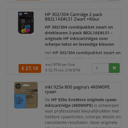
waardoor hij uitermate geschikt is voor
zakelijke documenten, presentaties,
grafieken en marketingmateriaal.
HP 302/304 Cartridge 2-pack
B82L1AE#LS1 Zwart +Kleur
Dankzij de originele HP tonerformule
werkt de cartridge naadloos
HP 302/304 combipakket zwart en
driekleuren 2-pack B82L1AE#LS1 –
originele HP inktcartridges voor
scherpe tekst en levendige kleuren
Het
HP 302/304 combipakket zwart en
driekleuren 2-pack
is een praktische
set originele HP inktcartridges voor
excl. BTW per
Stuk
€ 27,10
dagelijks printgebruik thuis, op kantoor
€ 32,79
incl. 21% BTW
of op de werkplek. Deze set bevat een
zwarte inktcartridge
en een
inkt 925e 800 pagina's 4K0W0PE
driekleuren cartridge
, zodat u direct
cyaan
beschikt over de juiste combinatie voor
het afdrukken van d
De
HP 925e EvoMore originele cyaan
inktcartridge (4K0W0PE)
is ontworpen
voor professionele kleurafdrukken met
heldere cyaantinten, scherpe details en
consistente resultaten. Deze originele