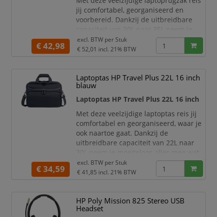
Met deze veelzijdige laptoprugzak reis
jij comfortabel, georganiseerd en
voorbereid. Dankzij de uitbreidbare
capaciteit van 30L naar 35L neem je
moeiteloos alles mee wat je nodig hebt
excl. BTW per
Stuk
€ 42,98
voor werk of een zakenreis. Van laptop
€ 52,01
incl. 21% BTW
en accessoires tot kleding en packing
cubes: jij hebt alles overzichtelijk bij de
Laptoptas HP Travel Plus 22L 16 inch
hand in één tas.
blauw
De slimme indeling met drie ruime
compartimenten en meerdere vakken,
Laptoptas HP Travel Plus 22L 16 inch
waaronder twe
Met deze veelzijdige laptoptas reis jij
comfortabel en georganiseerd, waar je
ook naartoe gaat. Dankzij de
uitbreidbare capaciteit van 22L naar
30L neem je moeiteloos alles mee wat
je nodig hebt voor werk of een
excl. BTW per
Stuk
€ 34,59
zakenreis. Van je laptop en accessoires
€ 41,85
incl. 21% BTW
tot kleding en packing cubes: jij hebt
alles overzichtelijk in één tas.
HP Poly Mission 825 Stereo USB
De slimme indeling met drie ruime
Headset
compartimenten en meerdere vakken,