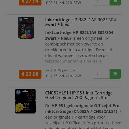
€ 27,94
€ 33,81
incl. 21% BTW
waardoor deze nieuwe HP 302XL/304XL
zwarte cartridge geschikt is voor
meerdere HP printerseries. U profiteert
Inktcartridge HP B82L1AE 302/ 304
van de vertrouwde HP kwaliteit,
zwart + kleur
consistente prestaties en duidelijke
Inktcartridge HP B82L1AE 302/304
afdrukresultaten voor thuis,
zwart + kleur
is een origineel HP
combipack met een zwarte en
driekleuren inktcartridge. Deze set is
ideaal wanneer u zowel scherpe
tekstdocumenten als heldere
kleurenafdrukken wilt maken. Dankzij
excl. BTW per
Stuk
de betrouwbare HP printkwaliteit is dit
€ 26,98
€ 32,65
incl. 21% BTW
multipack geschikt voor dagelijks
printgebruik thuis, op school of op
kantoor.
CN052ALS1 HP 951 Inkt Cartridge
Geel Origineel 700 Pagina's 8ml
Met de HP 302/304 cartridges print u
documenten, formulieren, verslagen,
De
HP 951 gele originele OfficeJet Pro
afbeeldingen en foto’s me
inktcartridge (CN052A / CN052ALS1)
is
een originele HP cartridge voor
zakelijke HP OfficeJet Pro printers. Deze
gele pigmentinkt is ontwikkeld voor