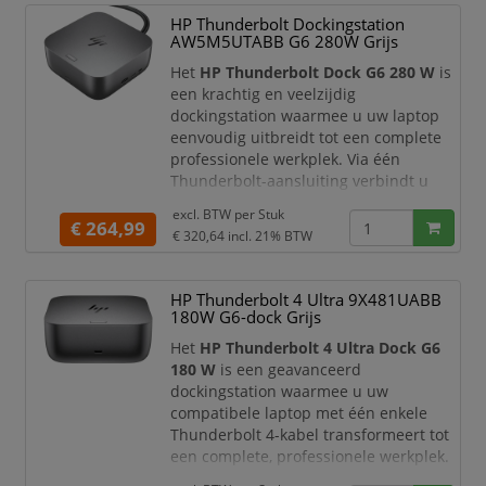
magenta en geel
. Daarmee vervangt u
HP Thunderbolt Dockingstation
in één keer alle basiskleuren die nodig
AW5M5UTABB G6 280W Grijs
zijn voor scherpe tekstdocumenten,
heldere grafieken en representatieve
Het
HP Thunderbolt Dock G6 280 W
is
kleurafd
een krachtig en veelzijdig
dockingstation waarmee u uw laptop
eenvoudig uitbreidt tot een complete
professionele werkplek. Via één
Thunderbolt-aansluiting verbindt u
meerdere beeldschermen,
excl. BTW per
Stuk
randapparatuur, bekabelde netwerken
€ 264,99
€ 320,64
incl. 21% BTW
en andere accessoires, terwijl uw
compatibele HP laptop tegelijkertijd
wordt opgeladen.
HP Thunderbolt 4 Ultra 9X481UABB
180W G6-dock Grijs
Met een krachtige
280 watt voeding
is
dit dockingstation ontworpen voor
Het
HP Thunderbolt 4 Ultra Dock G6
veeleisende zakelijke omg
180 W
is een geavanceerd
dockingstation waarmee u uw
compatibele laptop met één enkele
Thunderbolt 4-kabel transformeert tot
een complete, professionele werkplek.
Het dock combineert razendsnelle