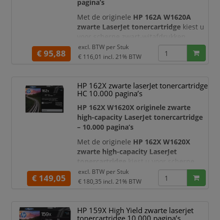
pagina’s
Met de originele
HP 162A W1620A
zwarte LaserJet tonercartridge
kiest u
voor scherpe zwart-witafdrukken,
betrouwbare printerprestaties en
excl. BTW per
Stuk
€ 95,88
professionele documentkwaliteit. Deze
€ 116,01
incl. 21% BTW
originele HP toner is ontwikkeld voor
HP LaserJet Pro printers en
HP 162X zwarte laserJet tonercartridge
multifunctionals en is geschikt voor
HC 10.000 pagina’s
huishoudens, kleine kantoren,
thuiswerkplekken en microbedrijven
HP 162X W1620X originele zwarte
die dagelijks duidelijke docu
high-capacity LaserJet tonercartridge
– 10.000 pagina’s
Met de originele
HP 162X W1620X
zwarte high-capacity LaserJet
tonercartridge
kiest u voor scherpe
zwart-witafdrukken, betrouwbare
excl. BTW per
Stuk
€ 149,05
printerprestaties en een hoge
€ 180,35
incl. 21% BTW
paginaopbrengst. Deze originele HP
toner is ontwikkeld voor HP LaserJet Pro
HP 159X High Yield zwarte laserjet
printers en multifunctionals en is
tonercartridge 10.000 pagina’s