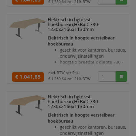
€ 1.260,64
incl. 21% BTW
onderhoudsvriendelijke
r
melamineharscoating in decor
esdoorn
Elektrisch in hgte vst.
bladdikte 25 mm
hoekbureau,HxBxD 730-
draagvermogen 120 kg
1230x2166x1130mm
verdieping links, hoek 135 °
Elektrisch in hoogte verstelbaar
geluidsniveau van 42 dB
hoekbureau
T-voetonderstel van staal met
geschikt voor kantoren, bureaus,
slag- en krasvaste poedercoating
onderwijsinstellingen
in antraciet
hoogte x breedte x diepte 730 -
hoogteverstelling via 2
1230 x 2166 x 1130 mm
elektromotoren
excl. BTW per
Stuk
blad van hout met
€ 1.041,85
Botsingbescherming
€ 1.260,64
incl. 21% BTW
onderhoudsvriendelijke
hefsne
melamineharscoating in decor
esdoorn
Elektrisch in hgte vst.
bladdikte 25 mm
hoekbureau,HxBxD 730-
draagvermogen 120 kg
1230x2166x1130mm
verdieping links, hoek 135 °
Elektrisch in hoogte verstelbaar
geluidsniveau van 42 dB
hoekbureau
T-voetonderstel van staal met
geschikt voor kantoren, bureaus,
slag- en krasvaste poedercoating
onderwijsinstellingen
in wit