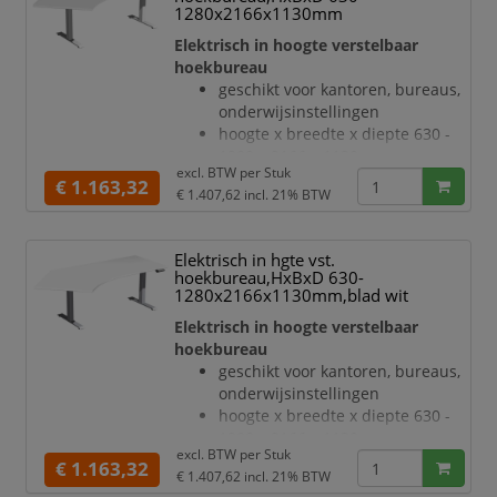
draagvermogen 120 kg
1280x2166x1130mm
verdieping links, hoek 135 °
Elektrisch in hoogte verstelbaar
geluidsniveau van 42 dB
hoekbureau
T-voetonderstel van staal met
geschikt voor kantoren, bureaus,
slag- en krasvaste poedercoating
onderwijsinstellingen
in antraciet
hoogte x breedte x diepte 630 -
hoogteverstelling via 2
1280 x 2166 x 1130 mm
elektromotoren
excl. BTW per
Stuk
blad van hout met
€ 1.163,32
Botsingbescherming
€ 1.407,62
incl. 21% BTW
onderhoudsvriendelijke
hef
melamineharscoating in decor
lichtgrijs
Elektrisch in hgte vst.
bladdikte 25 mm
hoekbureau,HxBxD 630-
draagvermogen 120 kg
1280x2166x1130mm,blad wit
verdieping links, hoek 135 °
Elektrisch in hoogte verstelbaar
geluidsniveau van 42 dB
hoekbureau
T-voetonderstel van staal met
geschikt voor kantoren, bureaus,
slag- en krasvaste poedercoating
onderwijsinstellingen
in wit
hoogte x breedte x diepte 630 -
hoogteverstelling via 2
1280 x 2166 x 1130 mm
elektromotoren
excl. BTW per
Stuk
blad van hout met
€ 1.163,32
Botsingbescherming
€ 1.407,62
incl. 21% BTW
onderhoudsvriendelijke
hefsnelhe