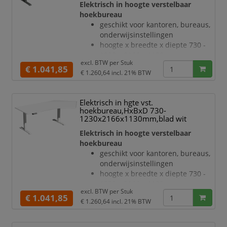
Elektrisch in hoogte verstelbaar
geluidsniveau van 42 dB
hoekbureau
T-voetonderstel van staal met
geschikt voor kantoren, bureaus,
slag- en krasvaste poedercoating
onderwijsinstellingen
in zilverkleurig
hoogte x breedte x diepte 730 -
hoogteverstelling via 2
1230 x 2166 x 1130 mm
elektromotoren
excl. BTW per
Stuk
blad van hout met
€ 1.041,85
Botsingbescherming
€ 1.260,64
incl. 21% BTW
onderhoudsvriendelijke
hefsn
melamineharscoating in decor
wit
Elektrisch in hgte vst.
bladdikte 25 mm
hoekbureau,HxBxD 730-
draagvermogen 120 kg
1230x2166x1130mm,blad wit
verdieping rechts, hoek 135 °
Elektrisch in hoogte verstelbaar
geluidsniveau van 42 dB
hoekbureau
T-voetonderstel van staal met
geschikt voor kantoren, bureaus,
slag- en krasvaste poedercoating
onderwijsinstellingen
in antraciet
hoogte x breedte x diepte 730 -
hoogteverstelling via 2
1230 x 2166 x 1130 mm
elektromotoren
excl. BTW per
Stuk
blad van hout met
€ 1.041,85
hefsnelheid 30 mm/s
€ 1.260,64
incl. 21% BTW
onderhoudsvriendelijke
rand ABS
melamineharscoating in decor
wit