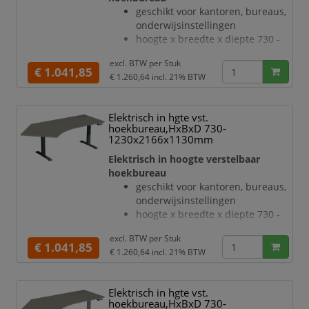
T-voetonderstel van staal met
geschikt voor kantoren, bureaus,
slag- en krasvaste poedercoating
onderwijsinstellingen
in wit
hoogte x breedte x diepte 730 -
hoogteverstelling via 2
1230 x 2166 x 1130 mm
elektromotoren
excl. BTW per
Stuk
blad van hout met
€ 1.041,85
Botsingbescherming
€ 1.260,64
incl. 21% BTW
onderhoudsvriendelijke
hefsnelheid 30 m
melamineharscoating in decor
onyxgrijs
Elektrisch in hgte vst.
bladdikte 25 mm
hoekbureau,HxBxD 730-
draagvermogen 120 kg
1230x2166x1130mm
verdieping links, hoek 135 °
Elektrisch in hoogte verstelbaar
geluidsniveau van 42 dB
hoekbureau
T-voetonderstel van staal met
geschikt voor kantoren, bureaus,
slag- en krasvaste poedercoating
onderwijsinstellingen
in zilverkleurig
hoogte x breedte x diepte 730 -
hoogteverstelling via 2
1230 x 2166 x 1130 mm
elektromotoren
excl. BTW per
Stuk
blad van hout met
€ 1.041,85
Botsingbescherming
€ 1.260,64
incl. 21% BTW
onderhoudsvriendelijke
melamineharscoating in decor
onyxgrijs
Elektrisch in hgte vst.
bladdikte 25 mm
hoekbureau,HxBxD 730-