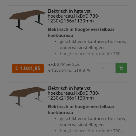
melamineharscoating in decor
notenboom
Elektrisch in hgte vst.
bladdikte 25 mm
hoekbureau,HxBxD 730-
draagvermogen 120 kg
1230x2166x1130mm
verdieping links, hoek 135 °
Elektrisch in hoogte verstelbaar
geluidsniveau van 42 dB
hoekbureau
T-voetonderstel van staal met
geschikt voor kantoren, bureaus,
slag- en krasvaste poedercoating
onderwijsinstellingen
in zilverkleurig
hoogte x breedte x diepte 730 -
hoogteverstelling via 2
1230 x 2166 x 1130 mm
elektromotoren
excl. BTW per
Stuk
blad van hout met
€ 1.041,85
Botsingbescherming
€ 1.260,64
incl. 21% BTW
onderhoudsvriendelijke
melamineharscoating in decor
notenboom
Elektrisch in hgte vst.
bladdikte 25 mm
hoekbureau,HxBxD 730-
draagvermogen 120 kg
1230x2166x1130mm
verdieping links, hoek 135 °
Elektrisch in hoogte verstelbaar
geluidsniveau van 42 dB
hoekbureau
T-voetonderstel van staal met
geschikt voor kantoren, bureaus,
slag- en krasvaste poedercoating
onderwijsinstellingen
in antraciet
hoogte x breedte x diepte 730 -
hoogteverstelling via 2