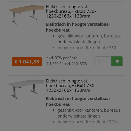
beuken
Elektrisch in hgte vst.
bladdikte 25 mm
hoekbureau,HxBxD 730-
draagvermogen 120 kg
1230x2166x1130mm
verdieping rechts, hoek 135 °
Elektrisch in hoogte verstelbaar
geluidsniveau van 42 dB
hoekbureau
T-voetonderstel van staal met
geschikt voor kantoren, bureaus,
slag- en krasvaste poedercoating
onderwijsinstellingen
in antraciet
hoogte x breedte x diepte 730 -
hoogteverstelling via 2
1230 x 2166 x 1130 mm
elektromotoren
excl. BTW per
Stuk
blad van hout met
€ 1.041,85
Botsingbescherming
€ 1.260,64
incl. 21% BTW
onderhoudsvriendelijke
hefsne
melamineharscoating in decor
beuken
Elektrisch in hgte vst.
bladdikte 25 mm
hoekbureau,HxBxD 730-
draagvermogen 120 kg
1230x2166x1130mm
verdieping rechts, hoek 135 °
Elektrisch in hoogte verstelbaar
geluidsniveau van 42 dB
hoekbureau
T-voetonderstel van staal met
geschikt voor kantoren, bureaus,
slag- en krasvaste poedercoating
onderwijsinstellingen
in wit
hoogte x breedte x diepte 730 -
hoogteverstelling via 2
1230 x 2166 x 1130 mm
elektromotoren