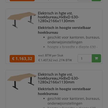
onderhoudsvriendelijke
hefsne
melamineharscoating in decor
esdoorn
Elektrisch in hgte vst.
bladdikte 25 mm
hoekbureau,HxBxD 630-
draagvermogen 120 kg
1280x2166x1130mm
verdieping links, hoek 135 °
Elektrisch in hoogte verstelbaar
geluidsniveau van 42 dB
hoekbureau
T-voetonderstel van staal met
geschikt voor kantoren, bureaus,
slag- en krasvaste poedercoating
onderwijsinstellingen
in wit
hoogte x breedte x diepte 630 -
hoogteverstelling via 2
1280 x 2166 x 1130 mm
elektromotoren
excl. BTW per
Stuk
blad van hout met
€ 1.163,32
Botsingbescherming
€ 1.407,62
incl. 21% BTW
onderhoudsvriendelijke
hefsnelheid
melamineharscoating in decor
beuken
Elektrisch in hgte vst.
bladdikte 25 mm
hoekbureau,HxBxD 630-
draagvermogen 120 kg
1280x2166x1130mm
verdieping links, hoek 135 °
Elektrisch in hoogte verstelbaar
geluidsniveau van 42 dB
hoekbureau
T-voetonderstel van staal met
geschikt voor kantoren, bureaus,
slag- en krasvaste poedercoating
onderwijsinstellingen
in zilverkleurig