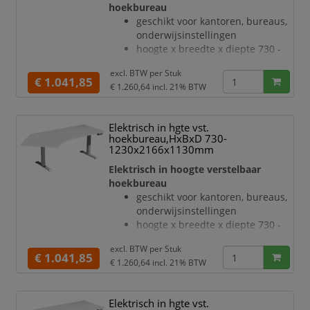
hoekbureau
T-voetonderstel van staal met
geschikt voor kantoren, bureaus,
slag- en krasvaste poedercoating
onderwijsinstellingen
in antraciet
hoogte x breedte x diepte 730 -
hoogteverstelling via 2
1230 x 2166 x 1130 mm
elektromotoren
excl. BTW per
Stuk
blad van hout met
€ 1.041,85
Botsingbescherming
€ 1.260,64
incl. 21% BTW
onderhoudsvriendelijke
hefsnel
melamineharscoating in decor
beuken
Elektrisch in hgte vst.
bladdikte 25 mm
hoekbureau,HxBxD 730-
draagvermogen 120 kg
1230x2166x1130mm
verdieping links, hoek 135 °
Elektrisch in hoogte verstelbaar
geluidsniveau van 42 dB
hoekbureau
T-voetonderstel van staal met
geschikt voor kantoren, bureaus,
slag- en krasvaste poedercoating
onderwijsinstellingen
in wit
hoogte x breedte x diepte 730 -
hoogteverstelling via 2
1230 x 2166 x 1130 mm
elektromotoren
excl. BTW per
Stuk
blad van hout met
€ 1.041,85
Botsingbescherming
€ 1.260,64
incl. 21% BTW
onderhoudsvriendelijke
hefsnelheid 3
melamineharscoating in decor
lichtgrijs
Elektrisch in hgte vst.
bladdikte 25 mm