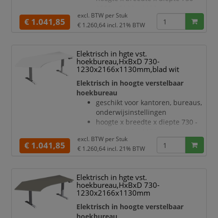
hoogteverstelling via 2
1230 x 2166 x 1130 mm
elektromotoren
excl. BTW per
Stuk
blad van hout met
€ 1.041,85
Botsingbescherming
€ 1.260,64
incl. 21% BTW
onderhoudsvriendelijke
hefsne
melamineharscoating in decor
wit
Elektrisch in hgte vst.
bladdikte 25 mm
hoekbureau,HxBxD 730-
draagvermogen 120 kg
1230x2166x1130mm,blad wit
verdieping links, hoek 135 °
Elektrisch in hoogte verstelbaar
geluidsniveau van 42 dB
hoekbureau
T-voetonderstel van staal met
geschikt voor kantoren, bureaus,
slag- en krasvaste poedercoating
onderwijsinstellingen
in antraciet
hoogte x breedte x diepte 730 -
hoogteverstelling via 2
1230 x 2166 x 1130 mm
elektromotoren
excl. BTW per
Stuk
blad van hout met
€ 1.041,85
Botsingbescherming
€ 1.260,64
incl. 21% BTW
onderhoudsvriendelijke
hefsnelhei
melamineharscoating in decor
wit
Elektrisch in hgte vst.
bladdikte 25 mm
hoekbureau,HxBxD 730-
draagvermogen 120 kg
1230x2166x1130mm
verdieping links, hoek 135 °
Elektrisch in hoogte verstelbaar
geluidsniveau van 42 dB
hoekbureau