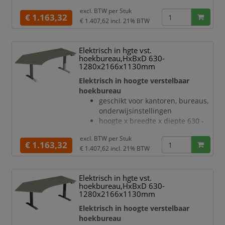
1280 x 2166 x 1130 mm
elektromotoren
excl. BTW per
Stuk
blad van hout met
€ 1.163,32
Botsingbescherming
€ 1.407,62
incl. 21% BTW
onderhoudsvriendelijke
hefsnelhei
melamineharscoating in decor
wit
Elektrisch in hgte vst.
bladdikte 25 mm
hoekbureau,HxBxD 630-
draagvermogen 120 kg
1280x2166x1130mm
verdieping links, hoek 135 °
Elektrisch in hoogte verstelbaar
geluidsniveau van 42 dB
hoekbureau
T-voetonderstel van staal met
geschikt voor kantoren, bureaus,
slag- en krasvaste poedercoating
onderwijsinstellingen
in wit
hoogte x breedte x diepte 630 -
hoogteverstelling via 2
1280 x 2166 x 1130 mm
elektromotoren
excl. BTW per
Stuk
blad van hout met
€ 1.163,32
Botsingbescherming
€ 1.407,62
incl. 21% BTW
onderhoudsvriendelijke
hefsnelheid 35 m
melamineharscoating in decor
onyxgrijs
Elektrisch in hgte vst.
bladdikte 25 mm
hoekbureau,HxBxD 630-
draagvermogen 120 kg
1280x2166x1130mm
verdieping links, hoek 135 °
Elektrisch in hoogte verstelbaar
geluidsniveau van 42 dB
hoekbureau
T-voetonderstel van staal met