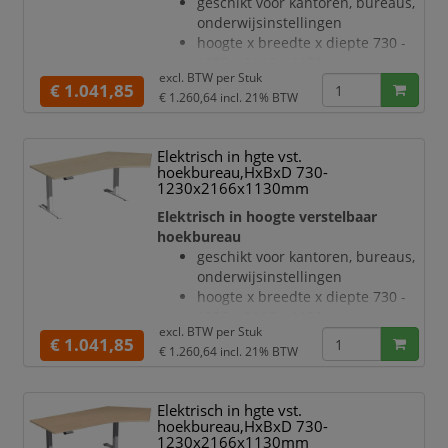
geschikt voor kantoren, bureaus,
slag- en krasvaste poedercoating
onderwijsinstellingen
in zilverkleurig
hoogte x breedte x diepte 730 -
hoogteverstelling via 2
1230 x 2166 x 1130 mm
elektromotoren
excl. BTW per
Stuk
blad van hout met
€ 1.041,85
Botsingbescherming
€ 1.260,64
incl. 21% BTW
onderhoudsvriendelijke
h
melamineharscoating in decor
esdoorn
Elektrisch in hgte vst.
bladdikte 25 mm
hoekbureau,HxBxD 730-
draagvermogen 120 kg
1230x2166x1130mm
verdieping rechts, hoek 135 °
Elektrisch in hoogte verstelbaar
geluidsniveau van 42 dB
hoekbureau
T-voetonderstel van staal met
geschikt voor kantoren, bureaus,
slag- en krasvaste poedercoating
onderwijsinstellingen
in antraciet
hoogte x breedte x diepte 730 -
hoogteverstelling via 2
1230 x 2166 x 1130 mm
elektromotoren
excl. BTW per
Stuk
blad van hout met
€ 1.041,85
Botsingbescherming
€ 1.260,64
incl. 21% BTW
onderhoudsvriendelijke
hefsn
melamineharscoating in decor
esdoorn
Elektrisch in hgte vst.
bladdikte 25 mm
hoekbureau,HxBxD 730-
draagvermogen 120 kg
1230x2166x1130mm