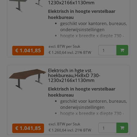
draagvermogen 120 kg
1230x2166x1130mm
verdieping links, hoek 135 °
Elektrisch in hoogte verstelbaar
geluidsniveau van 42 dB
hoekbureau
T-voetonderstel van staal met
geschikt voor kantoren, bureaus,
slag- en krasvaste poedercoating
onderwijsinstellingen
in antraciet
hoogte x breedte x diepte 730 -
hoogteverstelling via 2
1230 x 2166 x 1130 mm
elektromotoren
excl. BTW per
Stuk
blad van hout met
€ 1.041,85
hefsnelheid 30 mm/s
€ 1.260,64
incl. 21% BTW
onderhoudsvriendelijke
ran
melamineharscoating in decor
onyxgrijs
Elektrisch in hgte vst.
bladdikte 25 mm
hoekbureau,HxBxD 730-
draagvermogen 120 kg
1230x2166x1130mm
verdieping links, hoek 135 °
Elektrisch in hoogte verstelbaar
geluidsniveau van 42 dB
hoekbureau
T-voetonderstel van staal met
geschikt voor kantoren, bureaus,
slag- en krasvaste poedercoating
onderwijsinstellingen
in wit
hoogte x breedte x diepte 730 -
hoogteverstelling via 2
1230 x 2166 x 1130 mm
elektromotoren
excl. BTW per
Stuk
blad van hout met
€ 1.041,85
Botsingbescherming
€ 1.260,64
incl. 21% BTW
onderhoudsvriendelijke
hefsnelhei