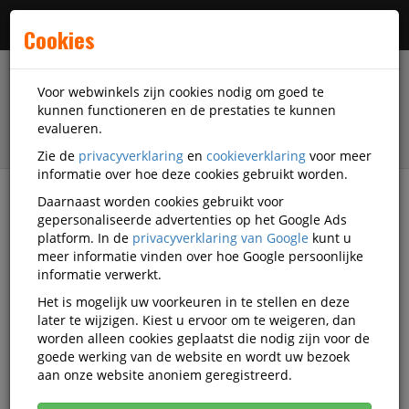
Menu
Cookies
Voor webwinkels zijn cookies nodig om goed te
kunnen functioneren en de prestaties te kunnen
evalueren.
Zie de
privacyverklaring
en
cookieverklaring
voor meer
informatie over hoe deze cookies gebruikt worden.
Daarnaast worden cookies gebruikt voor
filter
gepersonaliseerde advertenties op het Google Ads
platform. In de
privacyverklaring van Google
kunt u
Nieuw
meer informatie vinden over hoe Google persoonlijke
informatie verwerkt.
Nieuw in het assortiment
Het is mogelijk uw voorkeuren in te stellen en deze
later te wijzigen. Kiest u ervoor om te weigeren, dan
worden alleen cookies geplaatst die nodig zijn voor de
Actief filter:
Gera
goede werking van de website en wordt uw bezoek
aan onze website anoniem geregistreerd.