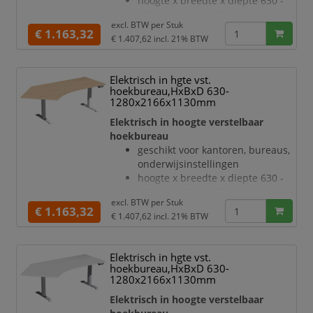
hoogte x breedte x diepte 630 -
hoogteverstelling via 2
1280 x 2166 x 1130 mm
elektromotoren
excl. BTW per
Stuk
blad van hout met
€ 1.163,32
Botsingbescherming
€ 1.407,62
incl. 21% BTW
onderhoudsvriendelijke
hef
melamineharscoating in decor
beuken
Elektrisch in hgte vst.
bladdikte 25 mm
hoekbureau,HxBxD 630-
draagvermogen 120 kg
1280x2166x1130mm
verdieping links, hoek 135 °
Elektrisch in hoogte verstelbaar
geluidsniveau van 42 dB
hoekbureau
T-voetonderstel van staal met
geschikt voor kantoren, bureaus,
slag- en krasvaste poedercoating
onderwijsinstellingen
in antraciet
hoogte x breedte x diepte 630 -
hoogteverstelling via 2
1280 x 2166 x 1130 mm
elektromotoren
excl. BTW per
Stuk
blad van hout met
€ 1.163,32
Botsingbescherming
€ 1.407,62
incl. 21% BTW
onderhoudsvriendelijke
hefsnel
melamineharscoating in decor
beuken
Elektrisch in hgte vst.
bladdikte 25 mm
hoekbureau,HxBxD 630-
draagvermogen 120 kg
1280x2166x1130mm
verdieping links, hoek 135 °
Elektrisch in hoogte verstelbaar
geluidsniveau van 42 dB