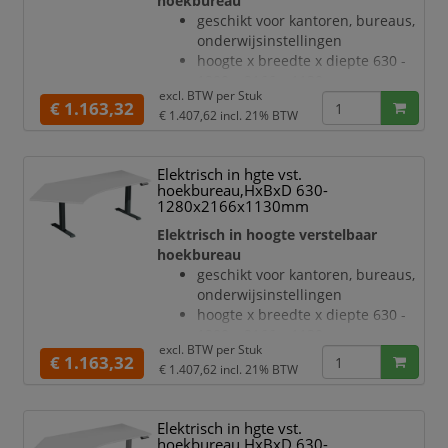
hoekbureau
T-voetonderstel van staal met
geschikt voor kantoren, bureaus,
slag- en krasvaste poedercoating
onderwijsinstellingen
in wit
hoogte x breedte x diepte 630 -
hoogteverstelling via 2
1280 x 2166 x 1130 mm
elektromotoren
excl. BTW per
Stuk
blad van hout met
€ 1.163,32
Botsingbescherming
€ 1.407,62
incl. 21% BTW
onderhoudsvriendelijke
hefsnelheid 3
melamineharscoating in decor
lichtgrijs
Elektrisch in hgte vst.
bladdikte 25 mm
hoekbureau,HxBxD 630-
draagvermogen 120 kg
1280x2166x1130mm
verdieping links, hoek 135 °
Elektrisch in hoogte verstelbaar
geluidsniveau van 42 dB
hoekbureau
T-voetonderstel van staal met
geschikt voor kantoren, bureaus,
slag- en krasvaste poedercoating
onderwijsinstellingen
in zilverkleurig
hoogte x breedte x diepte 630 -
hoogteverstelling via 2
1280 x 2166 x 1130 mm
elektromotoren
excl. BTW per
Stuk
blad van hout met
€ 1.163,32
Botsingbeschermin
€ 1.407,62
incl. 21% BTW
onderhoudsvriendelijke
melamineharscoating in decor
lichtgrijs
Elektrisch in hgte vst.
bladdikte 25 mm
hoekbureau,HxBxD 630-