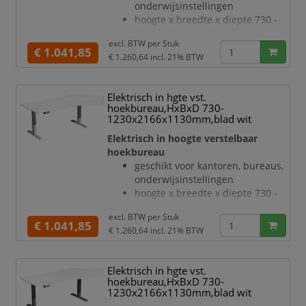
onderwijsinstellingen
in antraciet
hoogte x breedte x diepte 730 -
hoogteverstelling via 2
1230 x 2166 x 1130 mm
elektromotoren
excl. BTW per
Stuk
blad van hout met
€ 1.041,85
Botsingbescherming
€ 1.260,64
incl. 21% BTW
onderhoudsvriendelijke
he
melamineharscoating in decor
lichtgrijs
Elektrisch in hgte vst.
bladdikte 25 mm
hoekbureau,HxBxD 730-
draagvermogen 120 kg
1230x2166x1130mm,blad wit
verdieping rechts, hoek 135 °
Elektrisch in hoogte verstelbaar
geluidsniveau van 42 dB
hoekbureau
T-voetonderstel van staal met
geschikt voor kantoren, bureaus,
slag- en krasvaste poedercoating
onderwijsinstellingen
in wit
hoogte x breedte x diepte 730 -
hoogteverstelling via 2
1230 x 2166 x 1130 mm
elektromotoren
excl. BTW per
Stuk
blad van hout met
€ 1.041,85
Botsingbescherming
€ 1.260,64
incl. 21% BTW
onderhoudsvriendelijke
hefsnelh
melamineharscoating in decor
wit
Elektrisch in hgte vst.
bladdikte 25 mm
hoekbureau,HxBxD 730-
draagvermogen 120 kg
1230x2166x1130mm,blad wit
verdieping rechts, hoek 135 °