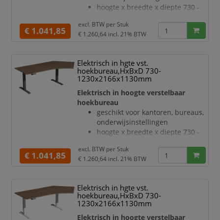
in wit
hoogte x breedte x diepte 730 -
hoogteverstelling via 2
1230 x 2166 x 1130 mm
elektromotoren
excl. BTW per
Stuk
blad van hout met
€ 1.041,85
Botsingbescherming
€ 1.260,64
incl. 21% BTW
onderhoudsvriendelijke
hefsnelhe
melamineharscoating in decor
notenboom
Elektrisch in hgte vst.
bladdikte 25 mm
hoekbureau,HxBxD 730-
draagvermogen 120 kg
1230x2166x1130mm
verdieping rechts, hoek 135 °
Elektrisch in hoogte verstelbaar
geluidsniveau van 42 dB
hoekbureau
T-voetonderstel van staal met
geschikt voor kantoren, bureaus,
slag- en krasvaste poedercoating
onderwijsinstellingen
in zilverkleurig
hoogte x breedte x diepte 730 -
hoogteverstelling via 2
1230 x 2166 x 1130 mm
elektromotoren
excl. BTW per
Stuk
blad van hout met
€ 1.041,85
Botsingbeschermin
€ 1.260,64
incl. 21% BTW
onderhoudsvriendelijke
melamineharscoating in decor
notenboom
Elektrisch in hgte vst.
bladdikte 25 mm
hoekbureau,HxBxD 730-
draagvermogen 120 kg
1230x2166x1130mm
verdieping rechts, hoek 135 °
Elektrisch in hoogte verstelbaar