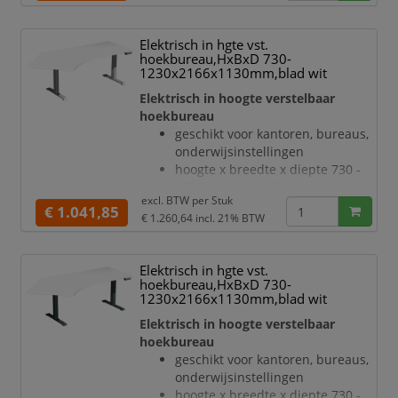
hef
melamineharscoating in decor
lichtgrijs
Elektrisch in hgte vst.
bladdikte 25 mm
hoekbureau,HxBxD 730-
draagvermogen 120 kg
1230x2166x1130mm,blad wit
verdieping links, hoek 135 °
Elektrisch in hoogte verstelbaar
geluidsniveau van 42 dB
hoekbureau
T-voetonderstel van staal met
geschikt voor kantoren, bureaus,
slag- en krasvaste poedercoating
onderwijsinstellingen
in wit
hoogte x breedte x diepte 730 -
hoogteverstelling via 2
1230 x 2166 x 1130 mm
elektromotoren
excl. BTW per
Stuk
blad van hout met
€ 1.041,85
Botsingbescherming
€ 1.260,64
incl. 21% BTW
onderhoudsvriendelijke
hefsnelhe
melamineharscoating in decor
wit
Elektrisch in hgte vst.
bladdikte 25 mm
hoekbureau,HxBxD 730-
draagvermogen 120 kg
1230x2166x1130mm,blad wit
verdieping links, hoek 135 °
Elektrisch in hoogte verstelbaar
geluidsniveau van 42 dB
hoekbureau
T-voetonderstel van staal met
geschikt voor kantoren, bureaus,
slag- en krasvaste poedercoating
onderwijsinstellingen
in zilverkleurig
hoogte x breedte x diepte 730 -