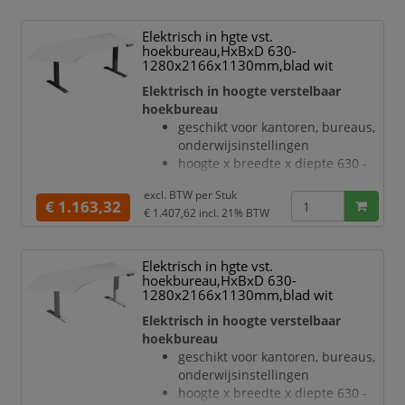
melamineharscoating in decor
wit
Elektrisch in hgte vst.
bladdikte 25 mm
hoekbureau,HxBxD 630-
draagvermogen 120 kg
1280x2166x1130mm,blad wit
verdieping links, hoek 135 °
Elektrisch in hoogte verstelbaar
geluidsniveau van 42 dB
hoekbureau
T-voetonderstel van staal met
geschikt voor kantoren, bureaus,
slag- en krasvaste poedercoating
onderwijsinstellingen
in zilverkleurig
hoogte x breedte x diepte 630 -
hoogteverstelling via 2
1280 x 2166 x 1130 mm
elektromotoren
excl. BTW per
Stuk
blad van hout met
€ 1.163,32
Botsingbescherming
€ 1.407,62
incl. 21% BTW
onderhoudsvriendelijke
hefsne
melamineharscoating in decor
wit
Elektrisch in hgte vst.
bladdikte 25 mm
hoekbureau,HxBxD 630-
draagvermogen 120 kg
1280x2166x1130mm,blad wit
verdieping links, hoek 135 °
Elektrisch in hoogte verstelbaar
geluidsniveau van 42 dB
hoekbureau
T-voetonderstel van staal met
geschikt voor kantoren, bureaus,
slag- en krasvaste poedercoating
onderwijsinstellingen
in antraciet
hoogte x breedte x diepte 630 -
hoogteverstelling via 2