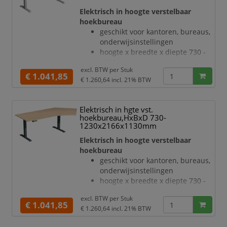
verdieping rechts, hoek 135 °
Elektrisch in hoogte verstelbaar
geluidsniveau van 42 dB
hoekbureau
T-voetonderstel van staal met
geschikt voor kantoren, bureaus,
slag- en krasvaste poedercoating
onderwijsinstellingen
in wit
hoogte x breedte x diepte 730 -
hoogteverstelling via 2
1230 x 2166 x 1130 mm
elektromotoren
excl. BTW per
Stuk
blad van hout met
€ 1.041,85
Botsingbescherming
€ 1.260,64
incl. 21% BTW
onderhoudsvriendelijke
hefsnelheid
melamineharscoating in decor
beuken
Elektrisch in hgte vst.
bladdikte 25 mm
hoekbureau,HxBxD 730-
draagvermogen 120 kg
1230x2166x1130mm
verdieping rechts, hoek 135 °
Elektrisch in hoogte verstelbaar
geluidsniveau van 42 dB
hoekbureau
T-voetonderstel van staal met
geschikt voor kantoren, bureaus,
slag- en krasvaste poedercoating
onderwijsinstellingen
in zilverkleurig
hoogte x breedte x diepte 730 -
hoogteverstelling via 2
1230 x 2166 x 1130 mm
elektromotoren
excl. BTW per
Stuk
blad van hout met
€ 1.041,85
Botsingbescherming
€ 1.260,64
incl. 21% BTW
onderhoudsvriendelijke
he
melamineharscoating in decor