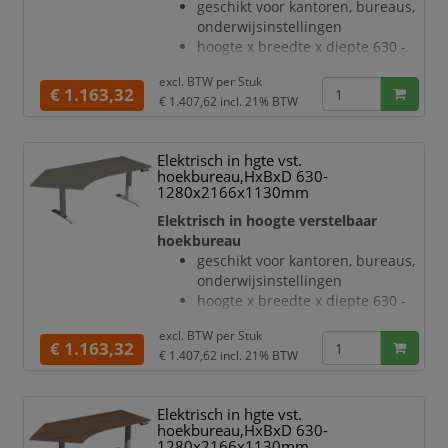
geschikt voor kantoren, bureaus,
slag- en krasvaste poedercoating
onderwijsinstellingen
in zilverkleurig
hoogte x breedte x diepte 630 -
hoogteverstelling via 2
1280 x 2166 x 1130 mm
elektromotoren
excl. BTW per
Stuk
blad van hout met
€ 1.163,32
Botsingbescherming
€ 1.407,62
incl. 21% BTW
onderhoudsvriendelijke
melamineharscoating in decor
onyxgrijs
Elektrisch in hgte vst.
bladdikte 25 mm
hoekbureau,HxBxD 630-
draagvermogen 120 kg
1280x2166x1130mm
verdieping links, hoek 135 °
Elektrisch in hoogte verstelbaar
geluidsniveau van 42 dB
hoekbureau
T-voetonderstel van staal met
geschikt voor kantoren, bureaus,
slag- en krasvaste poedercoating
onderwijsinstellingen
in antraciet
hoogte x breedte x diepte 630 -
hoogteverstelling via 2
1280 x 2166 x 1130 mm
elektromotoren
excl. BTW per
Stuk
blad van hout met
€ 1.163,32
Botsingbescherming
€ 1.407,62
incl. 21% BTW
onderhoudsvriendelijke
hefs
melamineharscoating in decor
onyxgrijs
Elektrisch in hgte vst.
bladdikte 25 mm
hoekbureau,HxBxD 630-
draagvermogen 120 kg
1280x2166x1130mm