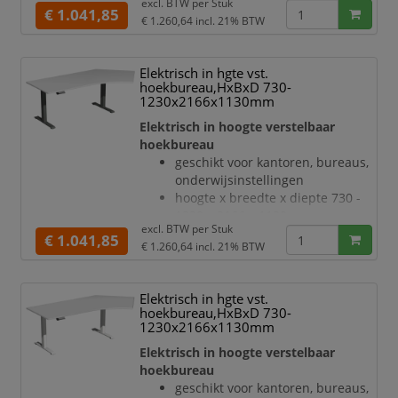
excl. BTW per
Stuk
blad van hout met
€ 1.041,85
Botsingbescherming
€ 1.260,64
incl. 21% BTW
onderhoudsvriendelijke
hefsnelheid
melamineharscoating in decor
lichtgrijs
Elektrisch in hgte vst.
bladdikte 25 mm
hoekbureau,HxBxD 730-
draagvermogen 120 kg
1230x2166x1130mm
verdieping rechts, hoek 135 °
Elektrisch in hoogte verstelbaar
geluidsniveau van 42 dB
hoekbureau
T-voetonderstel van staal met
geschikt voor kantoren, bureaus,
slag- en krasvaste poedercoating
onderwijsinstellingen
in zilverkleurig
hoogte x breedte x diepte 730 -
hoogteverstelling via 2
1230 x 2166 x 1130 mm
elektromotoren
excl. BTW per
Stuk
blad van hout met
€ 1.041,85
Botsingbeschermi
€ 1.260,64
incl. 21% BTW
onderhoudsvriendelijke
melamineharscoating in decor
lichtgrijs
Elektrisch in hgte vst.
bladdikte 25 mm
hoekbureau,HxBxD 730-
draagvermogen 120 kg
1230x2166x1130mm
verdieping rechts, hoek 135 °
Elektrisch in hoogte verstelbaar
geluidsniveau van 42 dB
hoekbureau
T-voetonderstel van staal met
geschikt voor kantoren, bureaus,
slag- en krasvaste poedercoating