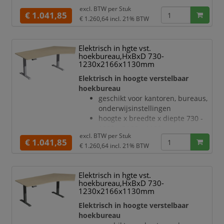
1230 x 2166 x 1130 mm
elektromotoren
excl. BTW per
Stuk
blad van hout met
€ 1.041,85
Botsingbescherming
€ 1.260,64
incl. 21% BTW
onderhoudsvriendelijke
hefs
melamineharscoating in decor
notenboom
Elektrisch in hgte vst.
bladdikte 25 mm
hoekbureau,HxBxD 730-
draagvermogen 120 kg
1230x2166x1130mm
verdieping links, hoek 135 °
Elektrisch in hoogte verstelbaar
geluidsniveau van 42 dB
hoekbureau
T-voetonderstel van staal met
geschikt voor kantoren, bureaus,
slag- en krasvaste poedercoating
onderwijsinstellingen
in wit
hoogte x breedte x diepte 730 -
hoogteverstelling via 2
1230 x 2166 x 1130 mm
elektromotoren
excl. BTW per
Stuk
blad van hout met
€ 1.041,85
hefsnelheid 30 mm/s
€ 1.260,64
incl. 21% BTW
onderhoudsvriendelijke
rand ABS-
melamineharscoating in decor
esdoorn
Elektrisch in hgte vst.
bladdikte 25 mm
hoekbureau,HxBxD 730-
draagvermogen 120 kg
1230x2166x1130mm
verdieping rechts, hoek 135 °
Elektrisch in hoogte verstelbaar
geluidsniveau van 42 dB
hoekbureau
T-voetonderstel van staal met