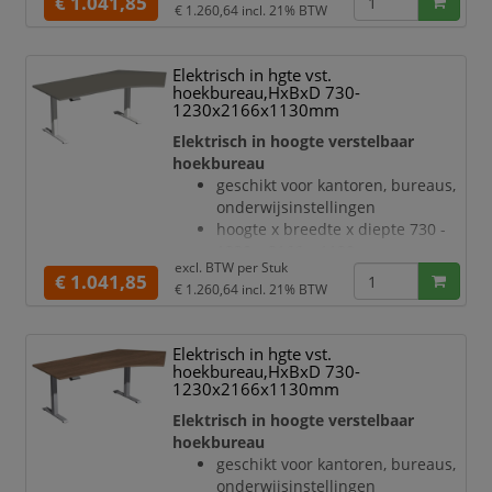
€ 1.041,85
Botsingbeschermin
€ 1.260,64
incl. 21% BTW
onderhoudsvriendelijke
melamineharscoating in decor
onyxgrijs
Elektrisch in hgte vst.
bladdikte 25 mm
hoekbureau,HxBxD 730-
draagvermogen 120 kg
1230x2166x1130mm
verdieping rechts, hoek 135 °
Elektrisch in hoogte verstelbaar
geluidsniveau van 42 dB
hoekbureau
T-voetonderstel van staal met
geschikt voor kantoren, bureaus,
slag- en krasvaste poedercoating
onderwijsinstellingen
in antraciet
hoogte x breedte x diepte 730 -
hoogteverstelling via 2
1230 x 2166 x 1130 mm
elektromotoren
excl. BTW per
Stuk
blad van hout met
€ 1.041,85
Botsingbescherming
€ 1.260,64
incl. 21% BTW
onderhoudsvriendelijke
hef
melamineharscoating in decor
onyxgrijs
Elektrisch in hgte vst.
bladdikte 25 mm
hoekbureau,HxBxD 730-
draagvermogen 120 kg
1230x2166x1130mm
verdieping rechts, hoek 135 °
Elektrisch in hoogte verstelbaar
geluidsniveau van 42 dB
hoekbureau
T-voetonderstel van staal met
geschikt voor kantoren, bureaus,
slag- en krasvaste poedercoating
onderwijsinstellingen