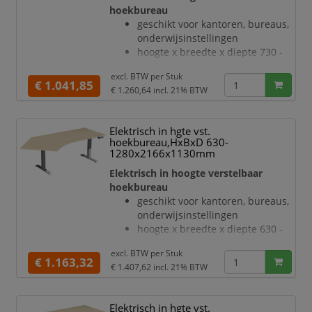
geluidsniveau van 42 dB
hoekbureau
T-voetonderstel van staal met
geschikt voor kantoren, bureaus,
slag- en krasvaste poedercoating
onderwijsinstellingen
in antraciet
hoogte x breedte x diepte 730 -
hoogteverstelling via 2
1230 x 2166 x 1130 mm
elektromotoren
excl. BTW per
Stuk
blad van hout met
€ 1.041,85
Botsingbescherming
€ 1.260,64
incl. 21% BTW
onderhoudsvriendelijke
hef
melamineharscoating in decor
notenboom
Elektrisch in hgte vst.
bladdikte 25 mm
hoekbureau,HxBxD 630-
draagvermogen 120 kg
1280x2166x1130mm
verdieping rechts, hoek 135 °
Elektrisch in hoogte verstelbaar
geluidsniveau van 42 dB
hoekbureau
T-voetonderstel van staal met
geschikt voor kantoren, bureaus,
slag- en krasvaste poedercoating
onderwijsinstellingen
in wit
hoogte x breedte x diepte 630 -
hoogteverstelling via 2
1280 x 2166 x 1130 mm
elektromotoren
excl. BTW per
Stuk
blad van hout met
€ 1.163,32
hefsnelheid 30 mm/s
€ 1.407,62
incl. 21% BTW
onderhoudsvriendelijke
rand ABS
melamineharscoating in decor
esdoorn
Elektrisch in hgte vst.