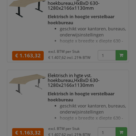
bladdikte 25 mm
hoekbureau,HxBxD 630-
draagvermogen 120 kg
1280x2166x1130mm
verdieping links, hoek 135 °
Elektrisch in hoogte verstelbaar
geluidsniveau van 42 dB
hoekbureau
T-voetonderstel van staal met
geschikt voor kantoren, bureaus,
slag- en krasvaste poedercoating
onderwijsinstellingen
in zilverkleurig
hoogte x breedte x diepte 630 -
hoogteverstelling via 2
1280 x 2166 x 1130 mm
elektromotoren
excl. BTW per
Stuk
blad van hout met
€ 1.163,32
Botsingbescherming
€ 1.407,62
incl. 21% BTW
onderhoudsvriendelijke
he
melamineharscoating in decor
esdoorn
Elektrisch in hgte vst.
bladdikte 25 mm
hoekbureau,HxBxD 630-
draagvermogen 120 kg
1280x2166x1130mm
verdieping links, hoek 135 °
Elektrisch in hoogte verstelbaar
geluidsniveau van 42 dB
hoekbureau
T-voetonderstel van staal met
geschikt voor kantoren, bureaus,
slag- en krasvaste poedercoating
onderwijsinstellingen
in antraciet
hoogte x breedte x diepte 630 -
hoogteverstelling via 2
1280 x 2166 x 1130 mm
elektromotoren
excl. BTW per
Stuk
blad van hout met
€ 1.163,32
Botsingbescherming
€ 1.407,62
incl. 21% BTW