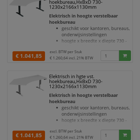
hoekbureau,HxBxD 730-
draagvermogen 120 kg
1230x2166x1130mm
verdieping links, hoek 135 °
Elektrisch in hoogte verstelbaar
geluidsniveau van 42 dB
hoekbureau
T-voetonderstel van staal met
geschikt voor kantoren, bureaus,
slag- en krasvaste poedercoating
onderwijsinstellingen
in zilverkleurig
hoogte x breedte x diepte 730 -
hoogteverstelling via 2
1230 x 2166 x 1130 mm
elektromotoren
excl. BTW per
Stuk
blad van hout met
€ 1.041,85
Botsingbeschermin
€ 1.260,64
incl. 21% BTW
onderhoudsvriendelijke
melamineharscoating in decor
lichtgrijs
Elektrisch in hgte vst.
bladdikte 25 mm
hoekbureau,HxBxD 730-
draagvermogen 120 kg
1230x2166x1130mm
verdieping links, hoek 135 °
Elektrisch in hoogte verstelbaar
geluidsniveau van 42 dB
hoekbureau
T-voetonderstel van staal met
geschikt voor kantoren, bureaus,
slag- en krasvaste poedercoating
onderwijsinstellingen
in antraciet
hoogte x breedte x diepte 730 -
hoogteverstelling via 2
1230 x 2166 x 1130 mm
elektromotoren
excl. BTW per
Stuk
blad van hout met
€ 1.041,85
Botsingbescherming
€ 1.260,64
incl. 21% BTW
onderhoudsvriendelijke