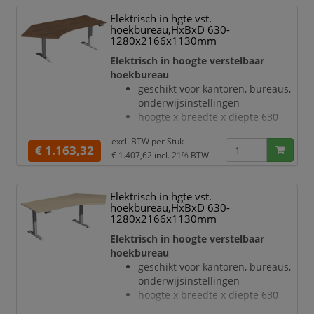
notenboom
Elektrisch in hgte vst.
bladdikte 25 mm
hoekbureau,HxBxD 630-
draagvermogen 120 kg
1280x2166x1130mm
verdieping links, hoek 135 °
Elektrisch in hoogte verstelbaar
geluidsniveau van 42 dB
hoekbureau
T-voetonderstel van staal met
geschikt voor kantoren, bureaus,
slag- en krasvaste poedercoating
onderwijsinstellingen
in antraciet
hoogte x breedte x diepte 630 -
hoogteverstelling via 2
1280 x 2166 x 1130 mm
elektromotoren
excl. BTW per
Stuk
blad van hout met
€ 1.163,32
Botsingbescherming
€ 1.407,62
incl. 21% BTW
onderhoudsvriendelijke
hefs
melamineharscoating in decor
notenboom
Elektrisch in hgte vst.
bladdikte 25 mm
hoekbureau,HxBxD 630-
draagvermogen 120 kg
1280x2166x1130mm
verdieping links, hoek 135 °
Elektrisch in hoogte verstelbaar
geluidsniveau van 42 dB
hoekbureau
T-voetonderstel van staal met
geschikt voor kantoren, bureaus,
slag- en krasvaste poedercoating
onderwijsinstellingen
in wit
hoogte x breedte x diepte 630 -
hoogteverstelling via 2
1280 x 2166 x 1130 mm
elektromotoren