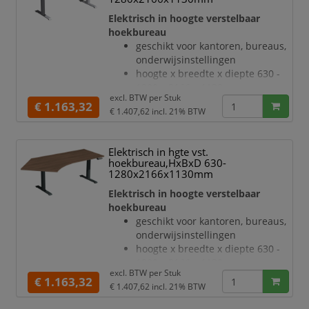
verdieping links, hoek 135 °
Elektrisch in hoogte verstelbaar
geluidsniveau van 42 dB
hoekbureau
T-voetonderstel van staal met
geschikt voor kantoren, bureaus,
slag- en krasvaste poedercoating
onderwijsinstellingen
in wit
hoogte x breedte x diepte 630 -
hoogteverstelling via 2
1280 x 2166 x 1130 mm
elektromotoren
excl. BTW per
Stuk
blad van hout met
€ 1.163,32
Botsingbescherming
€ 1.407,62
incl. 21% BTW
onderhoudsvriendelijke
hefsnelhei
melamineharscoating in decor
notenboom
Elektrisch in hgte vst.
bladdikte 25 mm
hoekbureau,HxBxD 630-
draagvermogen 120 kg
1280x2166x1130mm
verdieping links, hoek 135 °
Elektrisch in hoogte verstelbaar
geluidsniveau van 42 dB
hoekbureau
T-voetonderstel van staal met
geschikt voor kantoren, bureaus,
slag- en krasvaste poedercoating
onderwijsinstellingen
in zilverkleurig
hoogte x breedte x diepte 630 -
hoogteverstelling via 2
1280 x 2166 x 1130 mm
elektromotoren
excl. BTW per
Stuk
blad van hout met
€ 1.163,32
Botsingbescherming
€ 1.407,62
incl. 21% BTW
onderhoudsvriendelijke
melamineharscoating in decor