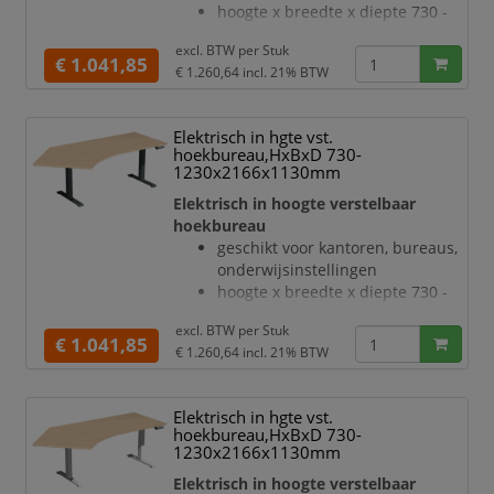
hoogte x breedte x diepte 730 -
hoogteverstelling via 2
1230 x 2166 x 1130 mm
elektromotoren
excl. BTW per
Stuk
blad van hout met
€ 1.041,85
Botsingbescherming
€ 1.260,64
incl. 21% BTW
onderhoudsvriendelijke
hefsnelheid
melamineharscoating in decor
beuken
Elektrisch in hgte vst.
bladdikte 25 mm
hoekbureau,HxBxD 730-
draagvermogen 120 kg
1230x2166x1130mm
verdieping links, hoek 135 °
Elektrisch in hoogte verstelbaar
geluidsniveau van 42 dB
hoekbureau
T-voetonderstel van staal met
geschikt voor kantoren, bureaus,
slag- en krasvaste poedercoating
onderwijsinstellingen
in zilverkleurig
hoogte x breedte x diepte 730 -
hoogteverstelling via 2
1230 x 2166 x 1130 mm
elektromotoren
excl. BTW per
Stuk
blad van hout met
€ 1.041,85
Botsingbescherming
€ 1.260,64
incl. 21% BTW
onderhoudsvriendelijke
hef
melamineharscoating in decor
beuken
Elektrisch in hgte vst.
bladdikte 25 mm
hoekbureau,HxBxD 730-
draagvermogen 120 kg
1230x2166x1130mm
verdieping links, hoek 135 °
Elektrisch in hoogte verstelbaar
geluidsniveau van 42 dB