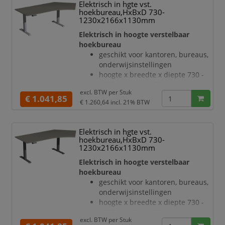
Elektrisch in hgte vst.
bladdikte 25 mm
hoekbureau,HxBxD 730-
draagvermogen 120 kg
1230x2166x1130mm
verdieping rechts, hoek 135 °
Elektrisch in hoogte verstelbaar
geluidsniveau van 42 dB
hoekbureau
T-voetonderstel van staal met
geschikt voor kantoren, bureaus,
slag- en krasvaste poedercoating
onderwijsinstellingen
in wit
hoogte x breedte x diepte 730 -
hoogteverstelling via 2
1230 x 2166 x 1130 mm
elektromotoren
excl. BTW per
Stuk
blad van hout met
€ 1.041,85
Botsingbescherming
€ 1.260,64
incl. 21% BTW
onderhoudsvriendelijke
hefsnelheid 30
melamineharscoating in decor
onyxgrijs
Elektrisch in hgte vst.
bladdikte 25 mm
hoekbureau,HxBxD 730-
draagvermogen 120 kg
1230x2166x1130mm
verdieping rechts, hoek 135 °
Elektrisch in hoogte verstelbaar
geluidsniveau van 42 dB
hoekbureau
T-voetonderstel van staal met
geschikt voor kantoren, bureaus,
slag- en krasvaste poedercoating
onderwijsinstellingen
in zilverkleurig
hoogte x breedte x diepte 730 -
hoogteverstelling via 2
1230 x 2166 x 1130 mm
elektromotoren
excl. BTW per
Stuk
blad van hout met