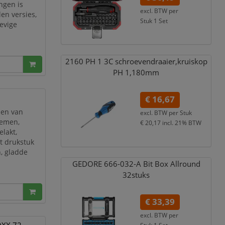
ingen is
excl. BTW per
en versies,
Stuk 1 Set
tevige
€ 43,79
incl. 21% BTW
m
2160 PH 1 3C schroevendraaier,
kruiskop
PH 1,
180mm
€ 16,67
zen van
excl. BTW per
Stuk
temen,
€ 20,17
incl. 21% BTW
elakt,
et drukstuk
n, gladde
GEDORE 666-032-A Bit Box Allround
32stuks
€ 33,39
excl. BTW per