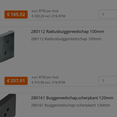
excl. BTW per
Stuk
€ 165,52
€ 200,28
incl. 21% BTW
280112 Radiusbuiggereedschap 100mm
280112 Radiusbuiggereedschap 100mm
excl. BTW per
Stuk
€ 257,01
€ 310,98
incl. 21% BTW
280161 Buiggereedschap,scherpkant 120mm
280161 Buiggereedschap scherpkant 120mm