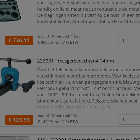
voor lagers, Het slagvaste kunststof van de slagr
handig en licht, maar net zo robuust als de metal
De slagringen zitten nu vast op de buis, In een s
kunststof koffer, Afmetingen: 450 x 360 x 140 m
excl. BTW per
Stuk 1 Set
€ 736,11
€ 890,69
incl. 21% BTW
233001 Freesgereedschap 4-14mm
Voor het felsen van koperen en lichtmetalen bui
verschillende materiaalhardheden, Voor koelsys
koeltechniek, Huis van persgegoten zink, blauw g
Felsconus gehard tot 90° = 45° bocht uit buis, M
voor 180° = 90° bocht uit buis, Stalen klembekke
binnenkant, gefosfateerd, Felsgereedschap voor
remleidingbuizen zie nr. 1101-2340
excl. BTW per
Stuk 1 Set
€ 123,93
€ 149,96
incl. 21% BTW