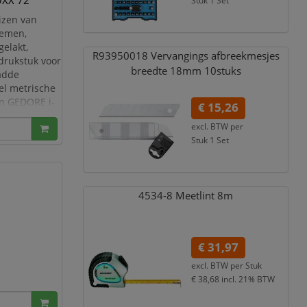
OXX 72
Stuk 1 Set
€ 40,40
incl. 21% BTW
izen van
temen,
gelakt,
R93950018 Vervangings afbreekmesjes
 drukstuk voor
breedte 18mm 10stuks
ladde
el metrische
In GEDORE i-
€ 15,26
x H
excl. BTW per
Stuk 1 Set
€ 18,46
incl. 21% BTW
4534-8 Meetlint 8m
€ 31,97
excl. BTW per
Stuk
€ 38,68
incl. 21% BTW