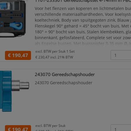
1101-233301 Gereedschapsset 4-14mm in i-B
Voor het flenzen van koperen en lichtmetalen bu
verschillende materiaalhardheden, Voor koelsys
koeltechniek, Body van spuitgegoten zink, Blauw 
Flenskegel 90° gehard = 45° bocht van buis, Met
180° = 90° bocht van buis, Stalen klembekken, g
binnenkant, gefosfateerd, Complete set voor zow
als Engelse buizen, Met buissnijder 3-35 mm Ø, 
BOXX® 72 nr. 1101 L, Afmetingen: B 367 x D 316 
excl. BTW per
Stuk 1 Set
€ 190,47
€ 230,47
incl. 21% BTW
243070 Gereedschapshouder
243070 Gereedschapshouder
excl. BTW per
Stuk
€ 190,47