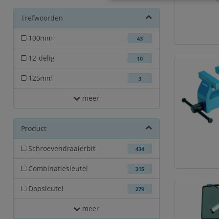
Trefwoorden
100mm
43
12-delig
10
125mm
3
meer
Product
Schroevendraaierbit
434
Combinatiesleutel
315
Dopsleutel
279
meer