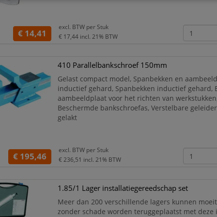
excl. BTW per
Stuk
€ 14,41
€ 17,44
incl. 21% BTW
410 Parallelbankschroef 150mm
Gelast compact model, Spanbekken en aambeeld
inductief gehard, Spanbekken inductief gehard, E
aambeeldplaat voor het richten van werkstukken
Beschermde bankschroefas, Verstelbare geleider
gelakt
excl. BTW per
Stuk
€ 195,46
€ 236,51
incl. 21% BTW
1.85/1 Lager installatiegereedschap set
Meer dan 200 verschillende lagers kunnen moeit
zonder schade worden teruggeplaatst met deze in