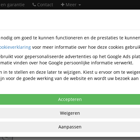
 en garantie
Contact
Meer
s nodig om goed te kunnen functioneren en de prestaties te kunne
ookieverklaring
voor meer informatie over hoe deze cookies gebrui
w
bruikt voor gepersonaliseerde advertenties op het Google Ads pla
Nieuw in het assortiment
matie vinden over hoe Google persoonlijke informatie verwerkt.
 in te stellen en deze later te wijzigen. Kiest u ervoor om te weig
 zijn voor de goede werking van de website en wordt uw bezoek aa
Gedore
Accepteren
1500 H 4 Grondplaat met M6draad
Met M6 draad voor universele bevestiging, gesch
Weigeren
geperforeerde platen met vierkante gaten 10 x 
gegalvaniseerd
Aanpassen