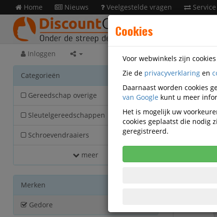
Home
Nieuws
Veelgestelde vragen
Service
Cookies
Inloggen
Voor webwinkels zijn cookie
Zie de
privacyverklaring
en
c
Nieu
Categorieën
Daarnaast worden cookies ge
Gereedschap overige
van Google
2009
kunt u meer infor
Het is mogelijk uw voorkeuren
Sleutelgereedschappen
1886
cookies geplaatst die nodig
Actief filter:
geregistreerd.
Schroevendraaiers
967
meer
Merken
Gedore
5423