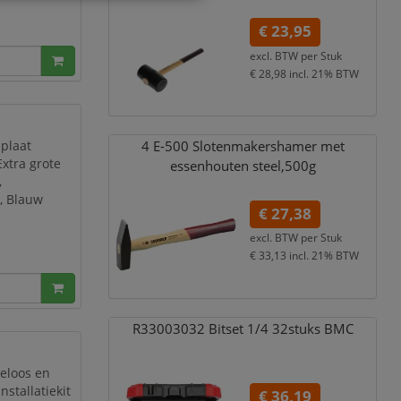
€ 23,95
excl. BTW per
Stuk
€ 28,98
incl. 21% BTW
plaat
4 E-500 Slotenmakershamer met
xtra grote
essenhouten steel,
500g
,
, Blauw
€ 27,38
excl. BTW per
Stuk
€ 33,13
incl. 21% BTW
R33003032 Bitset 1/
4 32stuks BMC
eloos en
stallatiekit
€ 36,19