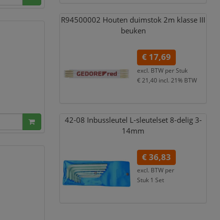
R94500002 Houten duimstok 2m klasse III
beuken
€ 17,69
excl. BTW per
Stuk
€ 21,40
incl. 21% BTW
42-08 Inbussleutel L-sleutelset 8-delig 3-
14mm
€ 36,83
excl. BTW per
Stuk 1 Set
€ 44,56
incl. 21% BTW