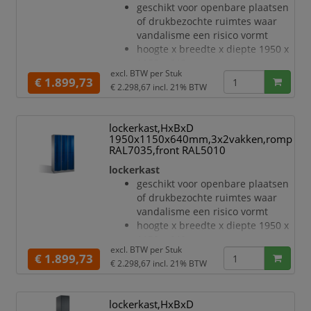
geschikt voor openbare plaatsen
aanslag
of drukbezochte ruimtes waar
Elke deur is standaard uitgerust
vandalisme een risico vormt
met een systeem voor gedempte
hoogte x breedte x diepte 1950 x
sluiting
1150 x 640 mm
deuropeningsbe
excl. BTW per
Stuk
met 6 vakken, verdeling 3x2
€ 1.899,73
€ 2.298,67
incl. 21% BTW
vakbreedte 330 mm
gewelfde openslaande deur met
welving naar voren voor de
lockerkast,HxBxD
hoogste stabiliteit en weerstand,
1950x1150x640mm,3x2vakken,romp
zelfs tegen trappen
RAL7035,front RAL5010
enkelwerkende opdekdeuren met
lockerkast
espagnoletscharnier en zachte
geschikt voor openbare plaatsen
aanslag
of drukbezochte ruimtes waar
Elke deur is standaard uitgerust
vandalisme een risico vormt
met een systeem voor gedempte
hoogte x breedte x diepte 1950 x
sluiting
1150 x 640 mm
deuropeningsbe
excl. BTW per
Stuk
met 6 vakken, verdeling 3x2
€ 1.899,73
€ 2.298,67
incl. 21% BTW
vakbreedte 330 mm
gewelfde openslaande deur met
welving naar voren voor de
lockerkast,HxBxD
hoogste stabiliteit en weerstand,