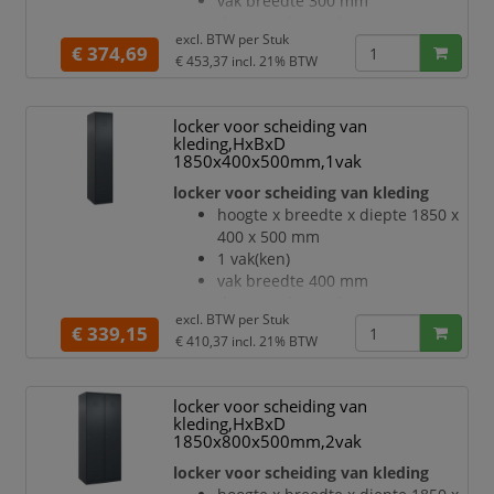
vak breedte 300 mm
inliggende deuren met
deuraanslag rechts
binnenliggende penscharnieren
excl. BTW per
Stuk
deuropeningshoek 110 °
€ 374,69
Elke deur is standaard u
€ 453,37
incl. 21% BTW
per vak een vastgelaste
hoedenplank en een
kledingstang eronder met 3 niet
locker voor scheiding van
verdraaibare, dubbele
kleding,HxBxD
schuifhaken
1850x400x500mm,1vak
Elk vak onder de hoedenplank is
locker voor scheiding van kleding
opgedeeld door een
hoogte x breedte x diepte 1850 x
scheidingswand
400 x 500 mm
openslaande deur met
1 vak(ken)
etikettenlijst en ventilatiesleuven
vak breedte 400 mm
inliggende deuren met
deuraanslag rechts
binnenliggende penscharnieren
excl. BTW per
Stuk
deuropeningshoek 110 °
€ 339,15
Elke deur is standaard u
€ 410,37
incl. 21% BTW
per vak een vastgelaste
hoedenplank en een
kledingstang eronder met 3 niet
locker voor scheiding van
verdraaibare, dubbele
kleding,HxBxD
schuifhaken
1850x800x500mm,2vak
Elk vak onder de hoedenplank is
locker voor scheiding van kleding
opgedeeld door een