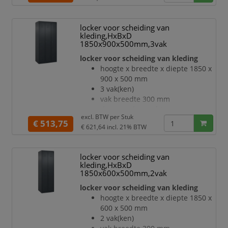
per vak een vastgelaste
hoedenplank en een
kledingstang eronder met 3 niet
locker voor scheiding van
verdraaibare, dubbele
kleding,HxBxD
schuifhaken
1850x900x500mm,3vak
Elk vak onder de hoedenplank is
locker voor scheiding van kleding
opgedeeld door een
hoogte x breedte x diepte 1850 x
scheidingswand
900 x 500 mm
openslaande deur met
3 vak(ken)
etikettenlijst en ventilatiesleuven
vak breedte 300 mm
inliggende deuren met
deuraanslag rechts
binnenliggende penscharnieren
excl. BTW per
Stuk
deuropeningshoek 110 °
€ 513,75
Elke deur is standaard
€ 621,64
incl. 21% BTW
per vak een vastgelaste
hoedenplank en een
kledingstang eronder met 3 niet
locker voor scheiding van
verdraaibare, dubbele
kleding,HxBxD
schuifhaken
1850x600x500mm,2vak
Elk vak onder de hoedenplank is
locker voor scheiding van kleding
opgedeeld door een
hoogte x breedte x diepte 1850 x
scheidingswand
600 x 500 mm
openslaande deur met
2 vak(ken)
etikettenlijst en ventilatiesleuven