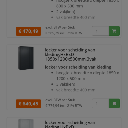
hoogte x breedte x diepte 1850 x
scheidingswand
800 x 500 mm
openslaande deur met
2 vak(ken)
etikettenlijst en ventilatiesleuven
vak breedte 400 mm
inliggende deuren met
deuraanslag rechts
binnenliggende penscharnieren
excl. BTW per
Stuk
deuropeningshoek 110 °
€ 470,49
Elke deur is standaard u
€ 569,29
incl. 21% BTW
per vak een vastgelaste
hoedenplank en een
kledingstang eronder met 3 niet
locker voor scheiding van
verdraaibare, dubbele
kleding,HxBxD
schuifhaken
1850x1200x500mm,3vak
Elk vak onder de hoedenplank is
locker voor scheiding van kleding
opgedeeld door een
hoogte x breedte x diepte 1850 x
scheidingswand
1200 x 500 mm
openslaande deur met
3 vak(ken)
etikettenlijst en ventilatiesleuven
vak breedte 400 mm
inliggende deuren met
deuraanslag rechts
binnenliggende penscharnieren
excl. BTW per
Stuk
deuropeningshoek 110 °
€ 640,45
Elke deur is standaard u
€ 774,94
incl. 21% BTW
per vak een vastgelaste
hoedenplank en een
kledingstang eronder met 3 niet
locker voor scheiding van
verdraaibare, dubbele
kleding,HxBxD