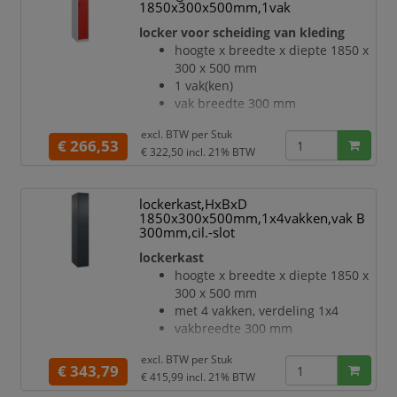
1850x300x500mm,1vak
verdraaibare, dubbele
locker voor scheiding van kleding
schuifhaken
Elk vak onder de hoedenplank is
hoogte x breedte x diepte 1850 x
opgedeeld door een
300 x 500 mm
scheidingswand
1 vak(ken)
openslaande deur met
vak breedte 300 mm
etikettenlijst en ventilatiesleuv
deuraanslag rechts
excl. BTW per
Stuk
deuropeningshoek 110 °
€ 266,53
€ 322,50
incl. 21% BTW
per vak een vastgelaste
hoedenplank en een
kledingstang eronder met 3 niet
lockerkast,HxBxD
verdraaibare, dubbele
1850x300x500mm,1x4vakken,vak B
schuifhaken
300mm,cil.-slot
Elk vak onder de hoedenplank is
lockerkast
opgedeeld door een
hoogte x breedte x diepte 1850 x
scheidingswand
300 x 500 mm
openslaande deur met
met 4 vakken, verdeling 1x4
etikettenlijst en ventilatiesleuven
vakbreedte 300 mm
inliggende deuren met
deuraanslag rechts
binnenliggende penscharnieren
excl. BTW per
Stuk
deuropeningshoek 110 °
€ 343,79
Elke deur is standaard u
€ 415,99
incl. 21% BTW
openslaande deur