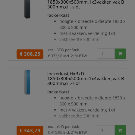
1850x300x500mm,1x3vakken,vak B
zelfs tegen trappen
300mm,cil.-slot
enkelwerkende opdekdeuren met
lockerkast
espagnoletscharnier en zachte
hoogte x breedte x diepte 1850 x
aanslag
300 x 500 mm
Elke deur is standaard uitgerust
met 3 vakken, verdeling 1x3
met een systeem voor gedempte
vakbreedte 300 mm
sluiting
deuraanslag rechts
deuropeningsbe
excl. BTW per
Stuk
deuropeningshoek 110 °
€ 308,25
€ 372,98
incl. 21% BTW
openslaande deur
inliggende deuren met
binnenliggende penscharnieren
lockerkast,HxBxD
Elke deur is standaard uitgerust
1850x300x500mm,1x4vakken,vak B
met een systeem voor gedempte
300mm,cil.-slot
sluiting
lockerkast
Hoge stabiliteit en torsiestijfheid
hoogte x breedte x diepte 1850 x
dankzij materiaalversterking op
300 x 500 mm
belangrijke punten en de
met 4 vakken, verdeling 1x4
geavanceerde BIONIC Steel
vakbreedte 300 mm
Frame-structuur bestaande uit
deuraanslag rechts
vouwen, steunen en tusse
excl. BTW per
Stuk
deuropeningshoek 110 °
€ 343,79
€ 415,99
incl. 21% BTW
openslaande deur