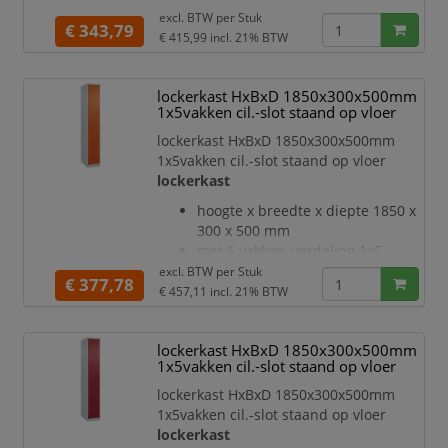
vouwen, steunen en tusse
deuraanslag rechts
excl. BTW per
Stuk
€ 343,79
deuropeningshoek 110 °
€ 415,99
incl. 21% BTW
openslaande deur
inliggende deuren met
lockerkast HxBxD 1850x300x500mm
binnenliggende penscharnieren
1x5vakken cil.-slot staand op vloer
Elke deur is standaard uitgerust
met een systeem voor gedempte
lockerkast HxBxD 1850x300x500mm
sluiting
1x5vakken cil.-slot staand op vloer
Hoge stabiliteit en torsiestijfheid
lockerkast
dankzij materiaalversterking op
hoogte x breedte x diepte 1850 x
belangrijke punten en de
300 x 500 mm
geavanceerde
met 5 vakken, verdeling 1x5
deuraanslag rechts
excl. BTW per
Stuk
€ 377,78
deuropeningshoek 110 °
€ 457,11
incl. 21% BTW
openslaande deur
inliggende deuren met
lockerkast HxBxD 1850x300x500mm
binnenliggende penscharnieren
1x5vakken cil.-slot staand op vloer
Elke deur is standaard uitgerust
met een systeem voor gedempte
lockerkast HxBxD 1850x300x500mm
sluiting
1x5vakken cil.-slot staand op vloer
Hoge stabiliteit en torsiestijfheid
lockerkast