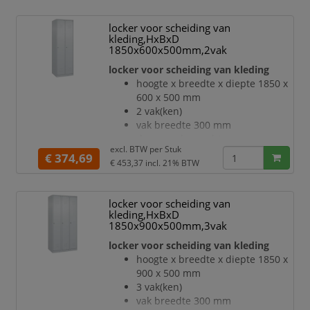
hoedenplank en een
kledingstang eronder met 3 niet
locker voor scheiding van
verdraaibare, dubbele
kleding,HxBxD
schuifhaken
1850x600x500mm,2vak
Elk vak onder de hoedenplank is
locker voor scheiding van kleding
opgedeeld door een
hoogte x breedte x diepte 1850 x
scheidingswand
600 x 500 mm
openslaande deur met
2 vak(ken)
etikettenlijst en ventilatiesleuven
vak breedte 300 mm
inliggende deuren met
deuraanslag rechts
binnenliggende penscharnieren
excl. BTW per
Stuk
deuropeningshoek 110 °
€ 374,69
Elke deur is standaard u
€ 453,37
incl. 21% BTW
per vak een vastgelaste
hoedenplank en een
kledingstang eronder met 3 niet
locker voor scheiding van
verdraaibare, dubbele
kleding,HxBxD
schuifhaken
1850x900x500mm,3vak
Elk vak onder de hoedenplank is
locker voor scheiding van kleding
opgedeeld door een
hoogte x breedte x diepte 1850 x
scheidingswand
900 x 500 mm
openslaande deur met
3 vak(ken)
etikettenlijst en ventilatiesleuven
vak breedte 300 mm
inliggende deuren met