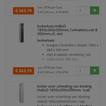
Frame-structuur bestaande uit
deuraanslag rechts
vouwen, steunen en tusse
excl. BTW per
Stuk
deuropeningshoek 110 °
€ 343,79
€ 415,99
incl. 21% BTW
openslaande deur
inliggende deuren met
binnenliggende penscharnieren
lockerkast,HxBxD
Elke deur is standaard uitgerust
1850x300x500mm,1x4vakken,vak B
met een systeem voor gedempte
300mm,cil.-slot
sluiting
lockerkast
Hoge stabiliteit en torsiestijfheid
hoogte x breedte x diepte 1850 x
dankzij materiaalversterking op
300 x 500 mm
belangrijke punten en de
met 4 vakken, verdeling 1x4
geavanceerde BIONIC Steel
vakbreedte 300 mm
Frame-structuur bestaande uit
deuraanslag rechts
vouwen, steunen en tusse
excl. BTW per
Stuk
deuropeningshoek 110 °
€ 343,79
€ 415,99
incl. 21% BTW
openslaande deur
inliggende deuren met
binnenliggende penscharnieren
locker voor scheiding van kleding
Elke deur is standaard uitgerust
HxBxD 1850x300x500mm 1vak
met een systeem voor gedempte
locker voor scheiding van kleding
sluiting
HxBxD 1850x300x500mm 1vak
Hoge stabiliteit en torsiestijfheid