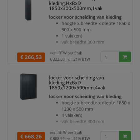
verdraaibare, dubbele
kleding,HxBxD
schuifhaken
1850x300x500mm,1vak
Elk vak onder de hoedenplank is
locker voor scheiding van kleding
opgedeeld door een
hoogte x breedte x diepte 1850 x
scheidingswand
300 x 500 mm
openslaande deur met
1 vak(ken)
etikettenlijst en ventilatiesleuven
vak breedte 300 mm
inliggende deuren met
deuraanslag rechts
binnenliggende penscharnieren
excl. BTW per
Stuk
deuropeningshoek 110 °
€ 266,53
Elke deur is standaard u
€ 322,50
incl. 21% BTW
per vak een vastgelaste
hoedenplank en een
kledingstang eronder met 3 niet
locker voor scheiding van
verdraaibare, dubbele
kleding,HxBxD
schuifhaken
1850x1200x500mm,4vak
Elk vak onder de hoedenplank is
locker voor scheiding van kleding
opgedeeld door een
hoogte x breedte x diepte 1850 x
scheidingswand
1200 x 500 mm
openslaande deur met
4 vak(ken)
etikettenlijst en ventilatiesleuven
vak breedte 300 mm
inliggende deuren met
deuraanslag rechts
binnenliggende penscharnieren
excl. BTW per
Stuk
deuropeningshoek 110 °
€ 668,26
Elke deur is standaard u
€ 808,59
incl. 21% BTW