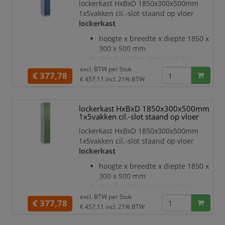
met een systeem voor gedempte
lockerkast HxBxD 1850x300x500mm
sluiting
1x5vakken cil.-slot staand op vloer
Hoge stabiliteit en torsiestijfheid
lockerkast
dankzij materiaalversterking op
hoogte x breedte x diepte 1850 x
belangrijke punten en de
300 x 500 mm
geavanceerde
met 5 vakken, verdeling 1x5
deuraanslag rechts
excl. BTW per
Stuk
€ 377,78
deuropeningshoek 110 °
€ 457,11
incl. 21% BTW
openslaande deur
inliggende deuren met
lockerkast HxBxD 1850x300x500mm
binnenliggende penscharnieren
1x5vakken cil.-slot staand op vloer
Elke deur is standaard uitgerust
met een systeem voor gedempte
lockerkast HxBxD 1850x300x500mm
sluiting
1x5vakken cil.-slot staand op vloer
Hoge stabiliteit en torsiestijfheid
lockerkast
dankzij materiaalversterking op
hoogte x breedte x diepte 1850 x
belangrijke punten en de
300 x 500 mm
geavanceerde
met 5 vakken, verdeling 1x5
deuraanslag rechts
excl. BTW per
Stuk
€ 377,78
deuropeningshoek 110 °
€ 457,11
incl. 21% BTW
openslaande deur