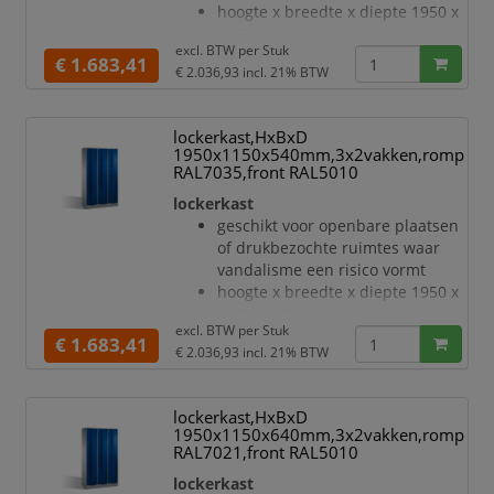
hoogte x breedte x diepte 1950 x
sluiting
1150 x 540 mm
deuropeningsbeg
excl. BTW per
Stuk
met 6 vakken, verdeling 3x2
€ 1.683,41
€ 2.036,93
incl. 21% BTW
vakbreedte 330 mm
gewelfde openslaande deur met
welving naar voren voor de
lockerkast,HxBxD
hoogste stabiliteit en weerstand,
1950x1150x540mm,3x2vakken,romp
zelfs tegen trappen
RAL7035,front RAL5010
enkelwerkende opdekdeuren met
lockerkast
espagnoletscharnier en zachte
geschikt voor openbare plaatsen
aanslag
of drukbezochte ruimtes waar
Elke deur is standaard uitgerust
vandalisme een risico vormt
met een systeem voor gedempte
hoogte x breedte x diepte 1950 x
sluiting
1150 x 540 mm
deuropeningsbe
excl. BTW per
Stuk
met 6 vakken, verdeling 3x2
€ 1.683,41
€ 2.036,93
incl. 21% BTW
vakbreedte 330 mm
gewelfde openslaande deur met
welving naar voren voor de
lockerkast,HxBxD
hoogste stabiliteit en weerstand,
1950x1150x640mm,3x2vakken,romp
zelfs tegen trappen
RAL7021,front RAL5010
enkelwerkende opdekdeuren met
lockerkast
espagnoletscharnier en zachte