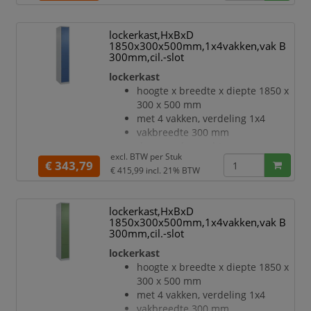
inliggende deuren met
binnenliggende penscharnieren
lockerkast,HxBxD
Elke deur is standaard uitgerust
1850x300x500mm,1x4vakken,vak B
met een systeem voor gedempte
300mm,cil.-slot
sluiting
lockerkast
Hoge stabiliteit en torsiestijfheid
hoogte x breedte x diepte 1850 x
dankzij materiaalversterking op
300 x 500 mm
belangrijke punten en de
met 4 vakken, verdeling 1x4
geavanceerde BIONIC Steel
vakbreedte 300 mm
Frame-structuur bestaande uit
deuraanslag rechts
vouwen, steunen en tusse
excl. BTW per
Stuk
deuropeningshoek 110 °
€ 343,79
€ 415,99
incl. 21% BTW
openslaande deur
inliggende deuren met
binnenliggende penscharnieren
lockerkast,HxBxD
Elke deur is standaard uitgerust
1850x300x500mm,1x4vakken,vak B
met een systeem voor gedempte
300mm,cil.-slot
sluiting
lockerkast
Hoge stabiliteit en torsiestijfheid
hoogte x breedte x diepte 1850 x
dankzij materiaalversterking op
300 x 500 mm
belangrijke punten en de
met 4 vakken, verdeling 1x4
geavanceerde BIONIC Steel
vakbreedte 300 mm