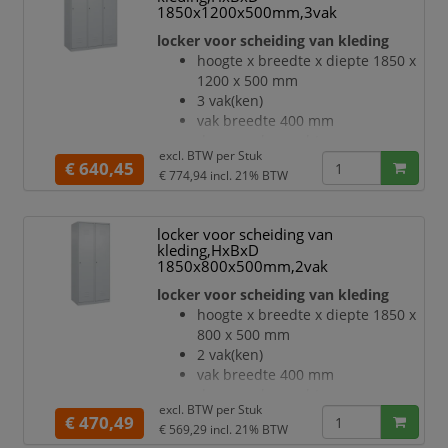
schuifhaken
1850x1200x500mm,3vak
Elk vak onder de hoedenplank is
locker voor scheiding van kleding
opgedeeld door een
hoogte x breedte x diepte 1850 x
scheidingswand
1200 x 500 mm
openslaande deur met
3 vak(ken)
etikettenlijst en ventilatiesleuven
vak breedte 400 mm
inliggende deuren met
deuraanslag rechts
binnenliggende penscharnieren
excl. BTW per
Stuk
deuropeningshoek 110 °
€ 640,45
Elke deur is standaard
€ 774,94
incl. 21% BTW
per vak een vastgelaste
hoedenplank en een
kledingstang eronder met 3 niet
locker voor scheiding van
verdraaibare, dubbele
kleding,HxBxD
schuifhaken
1850x800x500mm,2vak
Elk vak onder de hoedenplank is
locker voor scheiding van kleding
opgedeeld door een
hoogte x breedte x diepte 1850 x
scheidingswand
800 x 500 mm
openslaande deur met
2 vak(ken)
etikettenlijst en ventilatiesleuven
vak breedte 400 mm
inliggende deuren met
deuraanslag rechts
binnenliggende penscharnieren
excl. BTW per
Stuk
deuropeningshoek 110 °
€ 470,49
Elke deur is standaard
€ 569,29
incl. 21% BTW
per vak een vastgelaste