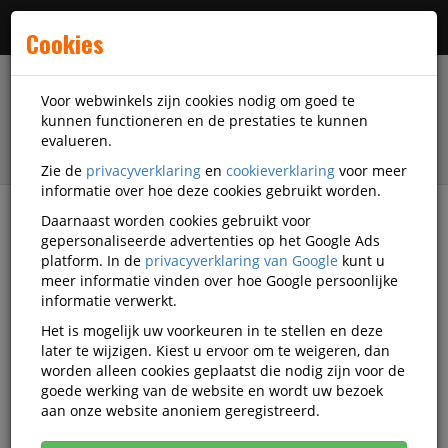
Menu
Cookies
Voor webwinkels zijn cookies nodig om goed te
kunnen functioneren en de prestaties te kunnen
evalueren.
Zie de
privacyverklaring
en
cookieverklaring
voor meer
informatie over hoe deze cookies gebruikt worden.
Daarnaast worden cookies gebruikt voor
filter
gepersonaliseerde advertenties op het Google Ads
platform. In de
privacyverklaring van Google
kunt u
Nieuw
meer informatie vinden over hoe Google persoonlijke
informatie verwerkt.
Nieuw in het assortiment
Het is mogelijk uw voorkeuren in te stellen en deze
later te wijzigen. Kiest u ervoor om te weigeren, dan
worden alleen cookies geplaatst die nodig zijn voor de
Actief filter:
CP
goede werking van de website en wordt uw bezoek
aan onze website anoniem geregistreerd.