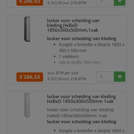
€ 266,53
€ 322,50
incl. 21% BTW
per vak een vastgelaste
hoedenplank en een
kledingstang eronder met 3 niet
locker voor scheiding van
verdraaibare, dubbele
kleding,HxBxD
schuifhaken
1850x300x500mm,1vak
Elk vak onder de hoedenplank is
locker voor scheiding van kleding
opgedeeld door een
hoogte x breedte x diepte 1850 x
scheidingswand
300 x 500 mm
openslaande deur met
1 vak(ken)
etikettenlijst en ventilatiesleuven
vak breedte 300 mm
inliggende deuren met
deuraanslag rechts
binnenliggende penscharnieren
excl. BTW per
Stuk
deuropeningshoek 110 °
€ 266,53
Elke deur is standaard u
€ 322,50
incl. 21% BTW
per vak een vastgelaste
hoedenplank en een
kledingstang eronder met 3 niet
locker voor scheiding van kleding
verdraaibare, dubbele
HxBxD 1850x300x500mm 1vak
schuifhaken
locker voor scheiding van kleding
Elk vak onder de hoedenplank is
HxBxD 1850x300x500mm 1vak
opgedeeld door een
locker voor scheiding van kleding
scheidingswand
openslaande deur met
hoogte x breedte x diepte 1850 x