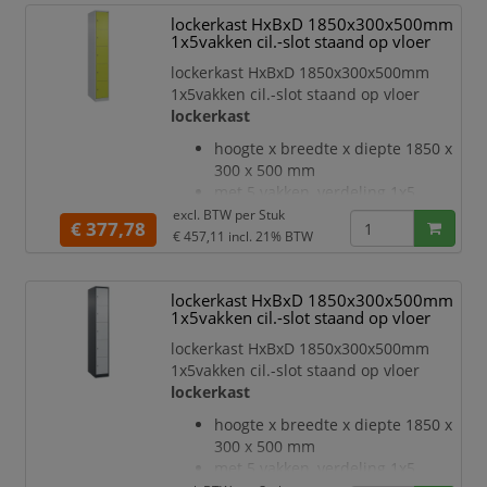
inliggende deuren met
lockerkast HxBxD 1850x300x500mm
binnenliggende penscharnieren
1x5vakken cil.-slot staand op vloer
Elke deur is standaard uitgerust
met een systeem voor gedempte
lockerkast HxBxD 1850x300x500mm
sluiting
1x5vakken cil.-slot staand op vloer
Hoge stabiliteit en torsiestijfheid
lockerkast
dankzij materiaalversterking op
hoogte x breedte x diepte 1850 x
belangrijke punten en de
300 x 500 mm
geavanceerde
met 5 vakken, verdeling 1x5
deuraanslag rechts
excl. BTW per
Stuk
€ 377,78
deuropeningshoek 110 °
€ 457,11
incl. 21% BTW
openslaande deur
inliggende deuren met
lockerkast HxBxD 1850x300x500mm
binnenliggende penscharnieren
1x5vakken cil.-slot staand op vloer
Elke deur is standaard uitgerust
met een systeem voor gedempte
lockerkast HxBxD 1850x300x500mm
sluiting
1x5vakken cil.-slot staand op vloer
Hoge stabiliteit en torsiestijfheid
lockerkast
dankzij materiaalversterking op
hoogte x breedte x diepte 1850 x
belangrijke punten en de
300 x 500 mm
geavanceerde
met 5 vakken, verdeling 1x5