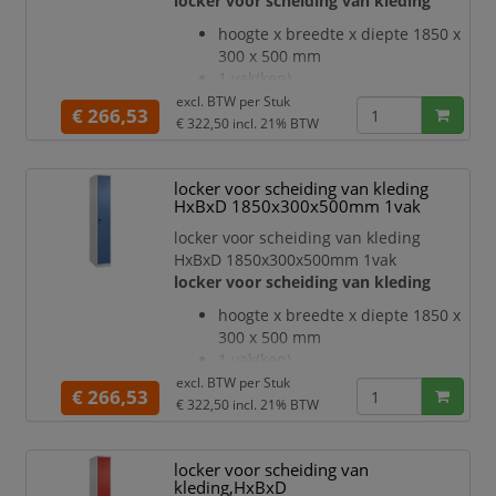
locker voor scheiding van kleding
dankzij materiaalversterking op
belangrijke punten en de
hoogte x breedte x diepte 1850 x
geavanceerde BIONIC Steel
300 x 500 mm
Frame-structuur bestaande uit
1 vak(ken)
vouwen, steunen en tusse
vak breedte 300 mm
excl. BTW per
Stuk
€ 266,53
deuraanslag rechts
€ 322,50
incl. 21% BTW
deuropeningshoek 110 °
per vak een vastgelaste
locker voor scheiding van kleding
hoedenplank en een
HxBxD 1850x300x500mm 1vak
kledingstang eronder met 3 niet
verdraaibare, dubbele
locker voor scheiding van kleding
schuifhaken
HxBxD 1850x300x500mm 1vak
Elk vak onder de hoedenplank is
locker voor scheiding van kleding
opgedeeld door een
hoogte x breedte x diepte 1850 x
scheidingswand
300 x 500 mm
openslaande deur met
1 vak(ken)
etikettenlijst en ventilatiesleuv
vak breedte 300 mm
excl. BTW per
Stuk
€ 266,53
deuraanslag rechts
€ 322,50
incl. 21% BTW
deuropeningshoek 110 °
per vak een vastgelaste
locker voor scheiding van
hoedenplank en een
kleding,HxBxD
kledingstang eronder met 3 niet