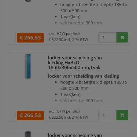
opgedeeld door een
hoogte x breedte x diepte 1850 x
scheidingswand
300 x 500 mm
openslaande deur met
1 vak(ken)
etikettenlijst en ventilatiesleuven
vak breedte 300 mm
inliggende deuren met
deuraanslag rechts
binnenliggende penscharnieren
excl. BTW per
Stuk
deuropeningshoek 110 °
€ 266,53
Elke deur is standaard u
€ 322,50
incl. 21% BTW
per vak een vastgelaste
hoedenplank en een
kledingstang eronder met 3 niet
locker voor scheiding van
verdraaibare, dubbele
kleding,HxBxD
schuifhaken
1850x300x500mm,1vak
Elk vak onder de hoedenplank is
locker voor scheiding van kleding
opgedeeld door een
hoogte x breedte x diepte 1850 x
scheidingswand
300 x 500 mm
openslaande deur met
1 vak(ken)
etikettenlijst en ventilatiesleuven
vak breedte 300 mm
inliggende deuren met
deuraanslag rechts
binnenliggende penscharnieren
excl. BTW per
Stuk
deuropeningshoek 110 °
€ 266,53
Elke deur is standaard u
€ 322,50
incl. 21% BTW
per vak een vastgelaste
hoedenplank en een
kledingstang eronder met 3 niet
locker voor scheiding van