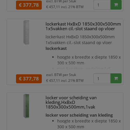
deuraanslag rechts
excl. BTW per
Stuk
€ 377,78
deuropeningshoek 110 °
€ 457,11
incl. 21% BTW
openslaande deur
inliggende deuren met
lockerkast HxBxD 1850x300x500mm
binnenliggende penscharnieren
1x5vakken cil.-slot staand op vloer
Elke deur is standaard uitgerust
met een systeem voor gedempte
lockerkast HxBxD 1850x300x500mm
sluiting
1x5vakken cil.-slot staand op vloer
Hoge stabiliteit en torsiestijfheid
lockerkast
dankzij materiaalversterking op
hoogte x breedte x diepte 1850 x
belangrijke punten en de
300 x 500 mm
geavanceerde
met 5 vakken, verdeling 1x5
deuraanslag rechts
excl. BTW per
Stuk
€ 377,78
deuropeningshoek 110 °
€ 457,11
incl. 21% BTW
openslaande deur
inliggende deuren met
locker voor scheiding van
binnenliggende penscharnieren
kleding,HxBxD
Elke deur is standaard uitgerust
1850x300x500mm,1vak
met een systeem voor gedempte
locker voor scheiding van kleding
sluiting
Hoge stabiliteit en torsiestijfheid
hoogte x breedte x diepte 1850 x
dankzij materiaalversterking op
300 x 500 mm