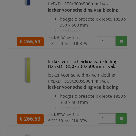
HxBxD 1850x300x500mm 1vak
opgedeeld door een
locker voor scheiding van kleding
scheidingswand
openslaande deur met
hoogte x breedte x diepte 1850 x
etikettenlijst en ventilatiesleuven
300 x 500 mm
inliggende deuren met
1 vak(ken)
binnenliggende penscharnieren
vak breedte 300 mm
excl. BTW per
Stuk
€ 266,53
Elke deur is standaard u
deuraanslag rechts
€ 322,50
incl. 21% BTW
deuropeningshoek 110 °
per vak een vastgelaste
locker voor scheiding van kleding
hoedenplank en een
HxBxD 1850x300x500mm 1vak
kledingstang eronder met 3 niet
verdraaibare, dubbele
locker voor scheiding van kleding
schuifhaken
HxBxD 1850x300x500mm 1vak
Elk vak onder de hoedenplank is
locker voor scheiding van kleding
opgedeeld door een
hoogte x breedte x diepte 1850 x
scheidingswand
300 x 500 mm
openslaande deur met
1 vak(ken)
etikettenlijst en ventilatiesleuv
vak breedte 300 mm
excl. BTW per
Stuk
€ 266,53
deuraanslag rechts
€ 322,50
incl. 21% BTW
deuropeningshoek 110 °
per vak een vastgelaste