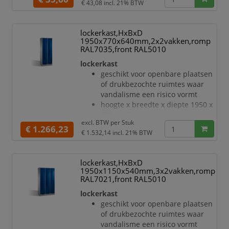
€ 43,08
incl. 21% BTW
lockerkast,HxBxD
1950x770x640mm,2x2vakken,romp
RAL7035,front RAL5010
lockerkast
geschikt voor openbare plaatsen
of drukbezochte ruimtes waar
vandalisme een risico vormt
hoogte x breedte x diepte 1950 x
770 x 640 mm
excl. BTW per
Stuk
met 4 vakken, verdeling 2x2
€ 1.266,23
€ 1.532,14
incl. 21% BTW
vakbreedte 330 mm
gewelfde openslaande deur met
welving naar voren voor de
lockerkast,HxBxD
hoogste stabiliteit en weerstand,
1950x1150x540mm,3x2vakken,romp
zelfs tegen trappen
RAL7021,front RAL5010
enkelwerkende opdekdeuren met
lockerkast
espagnoletscharnier en zachte
geschikt voor openbare plaatsen
aanslag
of drukbezochte ruimtes waar
Elke deur is standaard uitgerust
vandalisme een risico vormt
met een systeem voor gedempte