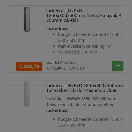
inliggende deuren met
binnenliggende penscharnieren
lockerkast,HxBxD
Elke deur is standaard uitgerust
1850x300x500mm,1x4vakken,vak B
met een systeem voor gedempte
300mm,cil.-slot
sluiting
lockerkast
Hoge stabiliteit en torsiestijfheid
hoogte x breedte x diepte 1850 x
dankzij materiaalversterking op
300 x 500 mm
belangrijke punten en de
met 4 vakken, verdeling 1x4
geavanceerde BIONIC Steel
vakbreedte 300 mm
Frame-structuur bestaande uit
deuraanslag rechts
vouwen, steunen en tusse
excl. BTW per
Stuk
deuropeningshoek 110 °
€ 343,79
€ 415,99
incl. 21% BTW
openslaande deur
inliggende deuren met
binnenliggende penscharnieren
lockerkast HxBxD 1850x300x500mm
Elke deur is standaard uitgerust
1x4vakken cil.-slot staand op vloer
met een systeem voor gedempte
lockerkast HxBxD 1850x300x500mm
sluiting
1x4vakken cil.-slot staand op vloer
Hoge stabiliteit en torsiestijfheid
lockerkast
dankzij materiaalversterking op
belangrijke punten en de
hoogte x breedte x diepte 1850 x
geavanceerde BIONIC Steel
300 x 500 mm
Frame-structuur bestaande uit
met 4 vakken, verdeling 1x4