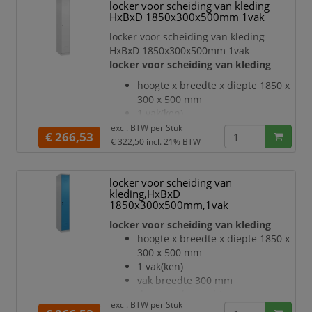
locker voor scheiding van kleding
hoedenplank en een
HxBxD 1850x300x500mm 1vak
kledingstang eronder met 3 niet
verdraaibare, dubbele
locker voor scheiding van kleding
schuifhaken
HxBxD 1850x300x500mm 1vak
Elk vak onder de hoedenplank is
locker voor scheiding van kleding
opgedeeld door een
hoogte x breedte x diepte 1850 x
scheidingswand
300 x 500 mm
openslaande deur met
1 vak(ken)
etikettenlijst en ventilatiesleuv
vak breedte 300 mm
excl. BTW per
Stuk
€ 266,53
deuraanslag rechts
€ 322,50
incl. 21% BTW
deuropeningshoek 110 °
per vak een vastgelaste
locker voor scheiding van
hoedenplank en een
kleding,HxBxD
kledingstang eronder met 3 niet
1850x300x500mm,1vak
verdraaibare, dubbele
locker voor scheiding van kleding
schuifhaken
Elk vak onder de hoedenplank is
hoogte x breedte x diepte 1850 x
opgedeeld door een
300 x 500 mm
scheidingswand
1 vak(ken)
openslaande deur met
vak breedte 300 mm
etikettenlijst en ventilatiesleuv
deuraanslag rechts
excl. BTW per
Stuk
deuropeningshoek 110 °