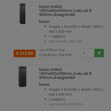
kledingstang eronder met 3 niet
locker,HxBxD
verdraaibare, dubbele
1850x400x500mm,1vak,vak B
schuifhaken
400mm,draaigrendel
openslaande deur met
locker
etikettenlijst en ventilatiesleuven
hoogte x breedte x diepte 1850 x
inliggende deuren met
400 x 500 mm
binnenliggende penscharnieren
1 vak(ken)
Elke deur is standaard uitgerust
vak breedte 400 mm
met een systeem voor gedempte
deuraanslag rechts
sluiting
excl. BTW per
Stuk
deuropeningshoek 110 °
€ 312,89
Hoge stabiliteit en torsiestijfheid
€ 378,60
incl. 21% BTW
per vak een vastgelaste
dankzij m
hoedenplank en een
kledingstang eronder met 3 niet
locker,HxBxD
verdraaibare, dubbele
1850x600x500mm,2vak,vak B
schuifhaken
300mm,draaigrendel
openslaande deur met
locker
etikettenlijst en ventilatiesleuven
hoogte x breedte x diepte 1850 x
inliggende deuren met
600 x 500 mm
binnenliggende penscharnieren
2 vak(ken)
Elke deur is standaard uitgerust
vak breedte 300 mm
met een systeem voor gedempte
deuraanslag rechts
sluiting