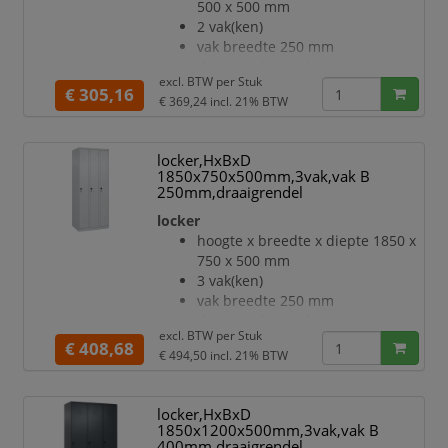
etikettenlijst en ventilatiesleuven
500 x 500 mm
inliggende deuren met
2 vak(ken)
binnenliggende penscharnieren
vak breedte 250 mm
Elke deur is standaard uitgerust
deuraanslag rechts
excl. BTW per
Stuk
met ee
deuropeningshoek 110 °
€ 305,16
€ 369,24
incl. 21% BTW
per vak een vastgelaste
hoedenplank en een
kledingstang eronder met 3 niet
locker,HxBxD
verdraaibare, dubbele
1850x750x500mm,3vak,vak B
schuifhaken
250mm,draaigrendel
openslaande deur met
locker
etikettenlijst en ventilatiesleuven
hoogte x breedte x diepte 1850 x
inliggende deuren met
750 x 500 mm
binnenliggende penscharnieren
3 vak(ken)
Elke deur is standaard uitgerust
vak breedte 250 mm
met een systeem voor gedempte
deuraanslag rechts
sluiting
excl. BTW per
Stuk
deuropeningshoek 110 °
€ 408,68
Hoge stabiliteit en torsiestijfheid
€ 494,50
incl. 21% BTW
per vak een vastgelaste
dankzij m
hoedenplank en een
kledingstang eronder met 3 niet
locker,HxBxD
verdraaibare, dubbele
1850x1200x500mm,3vak,vak B
schuifhaken
400mm,draaigrendel