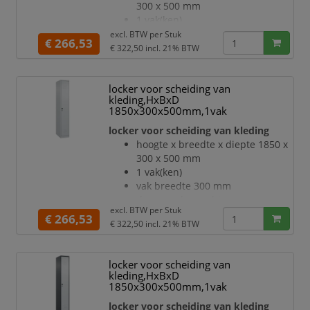
etikettenlijst en ventilatiesleuven
300 x 500 mm
inliggende deuren met
1 vak(ken)
binnenliggende penscharnieren
vak breedte 300 mm
excl. BTW per
Stuk
€ 266,53
Elke deur is standaard u
deuraanslag rechts
€ 322,50
incl. 21% BTW
deuropeningshoek 110 °
per vak een vastgelaste
locker voor scheiding van
hoedenplank en een
kleding,HxBxD
kledingstang eronder met 3 niet
1850x300x500mm,1vak
verdraaibare, dubbele
locker voor scheiding van kleding
schuifhaken
Elk vak onder de hoedenplank is
hoogte x breedte x diepte 1850 x
opgedeeld door een
300 x 500 mm
scheidingswand
1 vak(ken)
openslaande deur met
vak breedte 300 mm
etikettenlijst en ventilatiesleuv
deuraanslag rechts
excl. BTW per
Stuk
deuropeningshoek 110 °
€ 266,53
€ 322,50
incl. 21% BTW
per vak een vastgelaste
hoedenplank en een
kledingstang eronder met 3 niet
locker voor scheiding van
verdraaibare, dubbele
kleding,HxBxD
schuifhaken
1850x300x500mm,1vak
Elk vak onder de hoedenplank is
locker voor scheiding van kleding