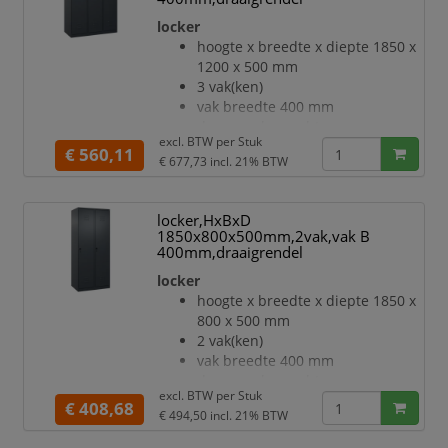
openslaande deur met
locker
etikettenlijst en ventilatiesleuven
hoogte x breedte x diepte 1850 x
inliggende deuren met
1200 x 500 mm
binnenliggende penscharnieren
3 vak(ken)
Elke deur is standaard uitgerust
vak breedte 400 mm
met een systeem voor gedempte
deuraanslag rechts
sluiting
excl. BTW per
Stuk
deuropeningshoek 110 °
€ 560,11
Hoge stabiliteit en torsiestijfheid
€ 677,73
incl. 21% BTW
per vak een vastgelaste
dankzij m
hoedenplank en een
kledingstang eronder met 3 niet
locker,HxBxD
verdraaibare, dubbele
1850x800x500mm,2vak,vak B
schuifhaken
400mm,draaigrendel
openslaande deur met
locker
etikettenlijst en ventilatiesleuven
hoogte x breedte x diepte 1850 x
inliggende deuren met
800 x 500 mm
binnenliggende penscharnieren
2 vak(ken)
Elke deur is standaard uitgerust
vak breedte 400 mm
met een systeem voor gedempte
deuraanslag rechts
sluiting
excl. BTW per
Stuk
deuropeningshoek 110 °
€ 408,68
Hoge stabiliteit en torsiestijfheid
€ 494,50
incl. 21% BTW
per vak een vastgelaste
dankzij
hoedenplank en een