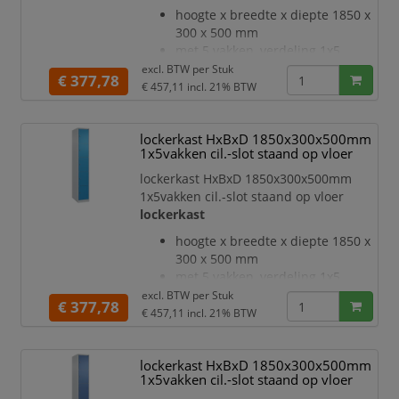
dankzij materiaalversterking op
hoogte x breedte x diepte 1850 x
belangrijke punten en de
300 x 500 mm
geavanceerde
met 5 vakken, verdeling 1x5
deuraanslag rechts
excl. BTW per
Stuk
€ 377,78
deuropeningshoek 110 °
€ 457,11
incl. 21% BTW
openslaande deur
inliggende deuren met
lockerkast HxBxD 1850x300x500mm
binnenliggende penscharnieren
1x5vakken cil.-slot staand op vloer
Elke deur is standaard uitgerust
met een systeem voor gedempte
lockerkast HxBxD 1850x300x500mm
sluiting
1x5vakken cil.-slot staand op vloer
Hoge stabiliteit en torsiestijfheid
lockerkast
dankzij materiaalversterking op
hoogte x breedte x diepte 1850 x
belangrijke punten en de
300 x 500 mm
geavanceerde
met 5 vakken, verdeling 1x5
deuraanslag rechts
excl. BTW per
Stuk
€ 377,78
deuropeningshoek 110 °
€ 457,11
incl. 21% BTW
openslaande deur
inliggende deuren met
lockerkast HxBxD 1850x300x500mm
binnenliggende penscharnieren
1x5vakken cil.-slot staand op vloer
Elke deur is standaard uitgerust