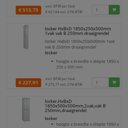
deuraanslag rechts
binnenliggende penscharnieren
excl. BTW per
Stuk
deuropeningshoek 110 °
€ 513,75
Elke deur is standaard u
€ 621,64
incl. 21% BTW
per vak een vastgelaste
hoedenplank en een
kledingstang eronder met 3 niet
locker HxBxD 1850x250x500mm
verdraaibare, dubbele
1vak vak B 250mm draaigrendel
schuifhaken
locker HxBxD 1850x250x500mm 1vak
Elk vak onder de hoedenplank is
vak B 250mm draaigrendel
opgedeeld door een
locker
scheidingswand
openslaande deur met
hoogte x breedte x diepte 1850 x
etikettenlijst en ventilatiesleuven
250 x 500 mm
inliggende deuren met
1 vak(ken)
binnenliggende penscharnieren
vak breedte 250 mm
excl. BTW per
Stuk
€ 227,91
Elke deur is standaard u
deuraanslag rechts
€ 275,77
incl. 21% BTW
deuropeningshoek 110 °
per vak een vastgelaste
locker,HxBxD
hoedenplank en een
1850x500x500mm,2vak,vak B
kledingstang eronder met 3 niet
250mm,draaigrendel
verdraaibare, dubbele
locker
schuifhaken
openslaande deur met
hoogte x breedte x diepte 1850 x