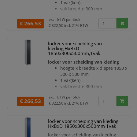
belangrijke punten en de
1 vak(ken)
geavanceerde
vak breedte 300 mm
deuraanslag rechts
excl. BTW per
Stuk
deuropeningshoek 110 °
€ 266,53
€ 322,50
incl. 21% BTW
per vak een vastgelaste
hoedenplank en een
kledingstang eronder met 3 niet
locker voor scheiding van
verdraaibare, dubbele
kleding,HxBxD
schuifhaken
1850x300x500mm,1vak
Elk vak onder de hoedenplank is
locker voor scheiding van kleding
opgedeeld door een
hoogte x breedte x diepte 1850 x
scheidingswand
300 x 500 mm
openslaande deur met
1 vak(ken)
etikettenlijst en ventilatiesleuven
vak breedte 300 mm
inliggende deuren met
deuraanslag rechts
binnenliggende penscharnieren
excl. BTW per
Stuk
deuropeningshoek 110 °
€ 266,53
Elke deur is standaard u
€ 322,50
incl. 21% BTW
per vak een vastgelaste
hoedenplank en een
kledingstang eronder met 3 niet
locker voor scheiding van kleding
verdraaibare, dubbele
HxBxD 1850x300x500mm 1vak
schuifhaken
locker voor scheiding van kleding
Elk vak onder de hoedenplank is