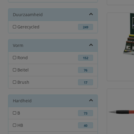
Duurzaamheid
Gerecycled
249
Vorm
Rond
152
Beitel
76
Brush
17
Hardheid
B
73
HB
40