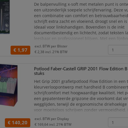
De balpenvulling x-soft met metalen punt is ont
een uitzonderlijk soepele schrijfervaring. Deze vu
een combinatie van comfort en betrouwbaarheid.
schrijft extra zacht en vloeiend, droogt snel en i
ideaal voor linkshandigen. Bovendien is de inkt
documentbestendig en lichtecht, zodat teksten l
leesbaar en professioneel blijven. Met een lijnb
een baldiameter van 1,0 mm levert deze vulling 
excl. BTW per
Blister
€ 1,97
€ 2,38
incl. 21% BTW
Potlood Faber-Castell GRIP 2001 Flow Edition B
stuks
Het Grip 2001 grafietpotlood Flow Edition in een
kleurverloopontwerp met hardheid B combineer
schrijfcomfort met hoogwaardige kwaliteit. Het p
een gepatenteerde gripzone die voorkomt dat vi
wegglijden, terwijl de ergonomische driehoekige
voor moeiteloos schrijven zonder vermoeidheid. 
speciale verlijming is de stift extra breekvast. He
excl. BTW per
Display
afgewerkt met een milieuvriendelijke lak op wat
€ 140,20
€ 169,64
incl. 21% BTW