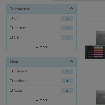
Trefwoorden
0,7
2
0.05mm
1
0.1mm
1
meer
Kleur
6 kleuren
3
Abrikoos
3
Aqua
2
meer