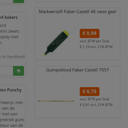
Markeerstift Faber-Castell 48 neon geel
144 kokers
aard
tens zwart.
€ 0,98
isplay met
excl. BTW per
Stuk
n.
€ 1,19
incl. 21% BTW
s in hardheid
Gumpotlood Faber-Castell 7057
tion Punchy
€ 0,75
excl. BTW per
Stuk
ontwerp; met
€ 0,91
incl. 21% BTW
n van de
ar met een
egreerde gum;
 kleur van de