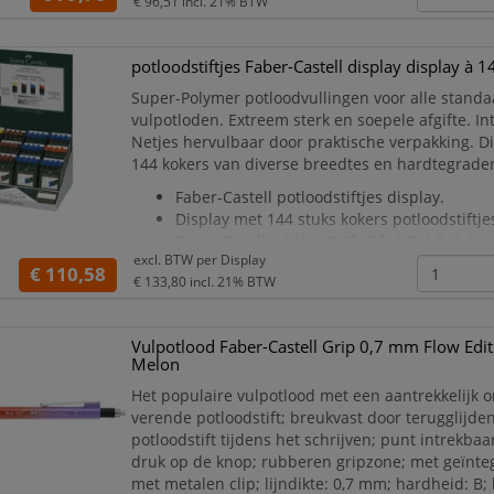
€ 96,51
incl. 21% BTW
potloodstiftjes Faber-Castell display display à 
Super-Polymer potloodvullingen voor alle stand
vulpotloden. Extreem sterk en soepele afgifte. In
Netjes hervulbaar door praktische verpakking. D
144 kokers van diverse breedtes en hardtegrade
Faber-Castell potloodstiftjes display.
Display met 144 stuks kokers potloodstiftje
B en HB in lijndiktes 0,35, 0,5, 0,7, 1,0, 1,4.
excl. BTW per
Display
Koker met 12 potloodstiftjes.
€ 110,58
€ 133,80
incl. 21% BTW
Lijndikte aangegeven met kleurcode.
De superpolymeer vullingen
Vulpotlood Faber-Castell Grip 0,7 mm Flow Edi
Melon
Het populaire vulpotlood met een aantrekkelijk 
verende potloodstift; breukvast door terugglijde
potloodstift tijdens het schrijven; punt intrekba
druk op de knop; rubberen gripzone; met geïnt
met metalen clip; lijndikte: 0,7 mm; hardheid: B;