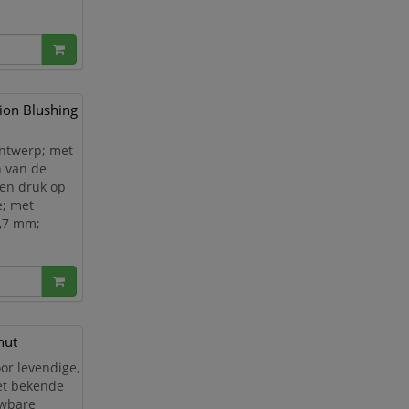
Edition
ion Blushing
ontwerp; met
n van de
een druk op
e; met
0,7 mm;
Edition
nut
or levendige,
het bekende
uwbare