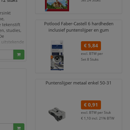
t 12 stuks
Set 24 Stuks
€ 3,93
incl. 21% BTW
rsinkt
ne,
Potlood Faber-Castell 6 hardheden
 tekenstift
inclusief puntenslijper en gum
n, studies,
 De
 uitstekende
€ 5,84
 inktvloed en
ne
excl. BTW per
Set 8 Stuks
€ 7,07
incl. 21% BTW
Puntenslijper metaal enkel 50-31
€ 0,91
excl. BTW per
Stuk
€ 1,10
incl. 21% BTW