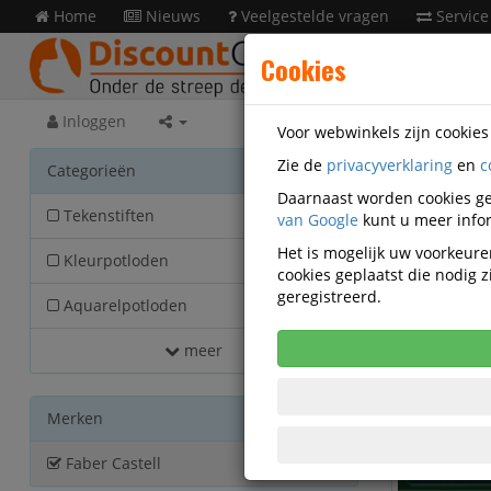
Home
Nieuws
Veelgestelde vragen
Service
Cookies
Inloggen
Voor webwinkels zijn cookie
Zie de
privacyverklaring
en
c
Nieu
Categorieën
Daarnaast worden cookies ge
Tekenstiften
van Google
398
kunt u meer infor
Het is mogelijk uw voorkeuren
Kleurpotloden
380
cookies geplaatst die nodig
Actief filter:
geregistreerd.
Aquarelpotloden
213
meer
Merken
Faber Castell
1997