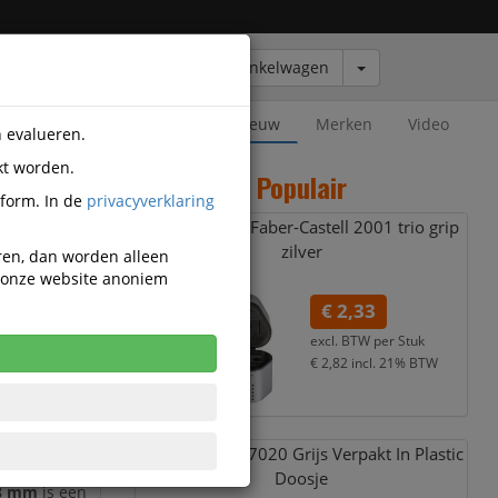
Winkelwagen
Outlet
Nieuw
Merken
Video
n evalueren.
kt worden.
Populair
tform. In de
privacyverklaring
Puntenslijper Faber-Castell 2001 trio grip
zilver
eren, dan worden alleen
n onze website anoniem
€ 2,33
excl. BTW per
Stuk
 kerndikte
€ 2,82
incl. 21% BTW
m –
oogwaardige
Kneedgum Fc 7020 Grijs Verpakt In Plastic
Doosje
,8 mm
is een