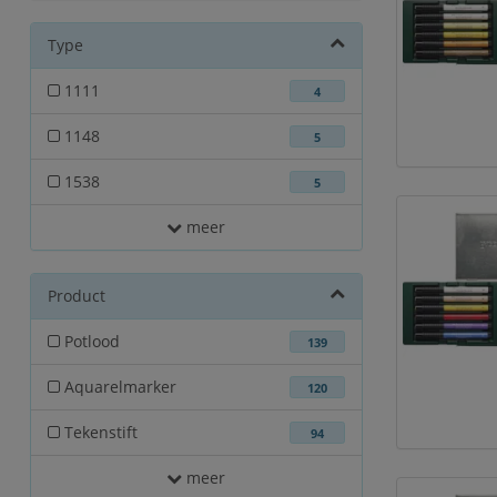
Type
1111
4
1148
5
1538
5
meer
Product
Potlood
139
Aquarelmarker
120
Tekenstift
94
meer