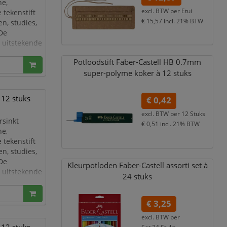
ne,
excl. BTW per
Etui
 tekenstift
€ 15,57
incl. 21% BTW
n, studies,
 De
 uitstekende
 inktvloed en
Potloodstift Faber-Castell HB 0.7mm
ne
super-polyme koker à 12 stuks
t 12 stuks
€ 0,42
excl. BTW per
12 Stuks
rsinkt
€ 0,51
incl. 21% BTW
ne,
 tekenstift
n, studies,
 De
Kleurpotloden Faber-Castell assorti set à
 uitstekende
24 stuks
 inktvloed en
ne
€ 3,25
excl. BTW per