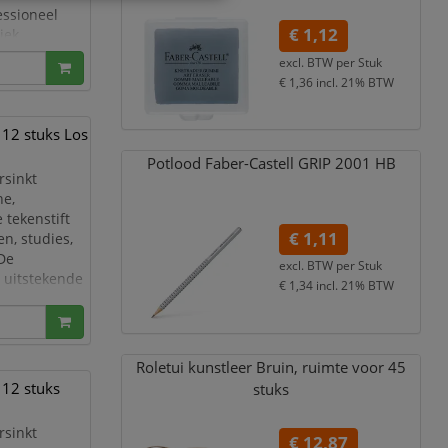
essioneel
€ 1,12
iek
 bekend om
excl. BTW per
Stuk
en soepele
€ 1,36
incl. 21% BTW
t v
t 12 stuks Los
Potlood Faber-Castell GRIP 2001 HB
rsinkt
ne,
 tekenstift
€ 1,11
n, studies,
 De
excl. BTW per
Stuk
 uitstekende
€ 1,34
incl. 21% BTW
 inktvloed en
ne
Roletui kunstleer Bruin,
ruimte voor 45
t 12 stuks
stuks
rsinkt
€ 12,87