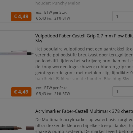
houder: Punchy Melon
Vulpotlood Faber-Castell Grip 0,7 mm Flow 
excl. BTW per
Stuk
€ 4,49
Punchy Melon
€ 5,43
incl. 21% BTW
Origineel Faber-Castell product
Hoge kwaliteit
Vulpotlood Faber-Castell Grip 0,7 mm Flow Edit
Geschikt voor creatief
Sky
Het populaire vulpotlood met een aantrekkelijk 
verende potloodstift; breukvast door terugglijde
potloodstift tijdens het schrijven; punt kan met 
de knop worden ingeschoven; rubberen gripzon
geïntegreerde gum; met metalen clip; lijndikte: 
hardheid: B; kleur van de houder: Blushing Sky
Vulpotlood Faber-Castell Grip 0,7 mm Flow 
excl. BTW per
Stuk
€ 4,49
Blushing Sky
€ 5,43
incl. 21% BTW
Origineel Faber-Castell product
Hoge kwaliteit
Acrylmarker Faber-Castell Multimark 378 chest
Geschikt voo
De Multimark acrylmarker op waterbasis zorgt vo
ultra-dekkende kleuren bij elke streep, dankzij 
shake & pump-systeem. De marker levert betro