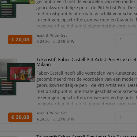
gecombineerd met de voordelen van een moder
gebruiksvriendelijke pen - de Pitt Artist Pen. Deze
met brushpunt is uitermate geschikt voor schetse
tekeningen, opschriften, ontwerpen en lay-outs.
hoogwaardige India-inkt pigmentering zorgt voor
kleurkracht en hoge lichtbestendigheid met goed
excl. BTW per
Set
gelijkmatige kleurafgifte. De inkt is zuurvrij, pH-
€ 20,08
€ 24,30
incl. 21% BTW
Tekenstift Faber-Castell Pitt Artist Pen Brush se
Milaan
Faber-Castell heeft alle voordelen van kunstenaa
gecombineerd met de voordelen van een moder
gebruiksvriendelijke pen - de Pitt Artist Pen. Deze
met brushpunt is uitermate geschikt voor schetse
tekeningen, opschriften, ontwerpen en lay-outs.
hoogwaardige India-inkt pigmentering zorgt voor
kleurkracht en hoge lichtbestendigheid met goed
excl. BTW per
Set
gelijkmatige kleurafgifte. De inkt is zuurvrij, pH-
€ 20,08
€ 24,30
incl. 21% BTW