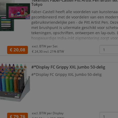
Tekenstift Faber-Castell Pitt Artist Pen Brush se
Tokyo
Faber-Castell heeft alle voordelen van kunstenaa
gecombineerd met de voordelen van een moder
gebruiksvriendelijke pen - de Pitt Artist Pen. Deze
met brushpunt is uitermate geschikt voor schetse
tekeningen, opschriften, ontwerpen en lay-outs.
hoogwaardige India-inkt pigmentering zorgt voor
kleurkracht en hoge lichtbestendigheid met goed
excl. BTW per
Set
gelijkmatige kleurafgifte. De inkt is zuurvrij, pH-
€ 20,08
€ 24,30
incl. 21% BTW
#*Display FC Grippy XXL Jumbo 50-delig
#*Display FC Grippy XXL Jumbo 50-delig
excl. BTW per
Display
€ 79,76