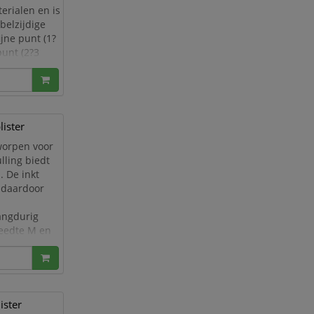
erialen en is
belzijdige
jne punt (1?
punt (2?3
lister
worpen voor
lling biedt
 De inkt
s daardoor
angdurig
reedte M en
ee
ister