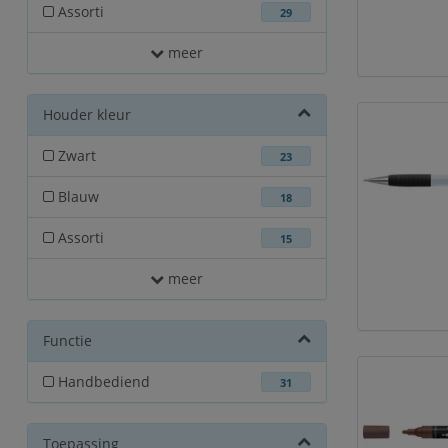
Assorti
29
meer
Houder kleur
Zwart
23
Blauw
18
Assorti
15
meer
Functie
Handbediend
31
Toepassing