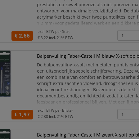
prestaties op zowel poreuze als niet-poreuze mat
ontworpen voor maximale veelzijdigheid. De dub
acrylmarker beschikt over twee puntdiktes: een fi
1.2 mm) voor gedetailleerd werk en een dikkere 
mm) voor opvallende accenten. De acrylmar
excl. BTW per
Stuk
€ 2,66
€ 3,22
incl. 21% BTW
Balpenvulling Faber-Castell M blauw X-soft op b
De balpenvulling x-soft met metalen punt is ont
een uitzonderlijk soepele schrijfervaring. Deze vu
een combinatie van comfort en betrouwbaarheid.
schrijft extra zacht en vloeiend, droogt snel en i
ideaal voor linkshandigen. Bovendien is de inkt
documentbestendig en lichtecht, zodat teksten l
leesbaar en professioneel blijven. Met een lijnb
een baldiameter van 1,0 mm levert deze vulling 
excl. BTW per
Blister
€ 1,97
€ 2,38
incl. 21% BTW
Balpenvulling Faber-Castell M zwart X-soft op bl