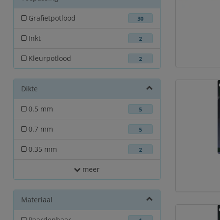
Grafietpotlood
30
Inkt
2
Kleurpotlood
2
Dikte
0.5 mm
5
0.7 mm
5
0.35 mm
2
meer
Materiaal
Paardenhaar