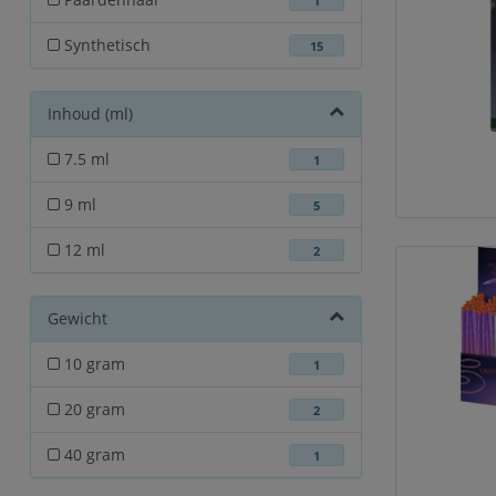
1
Synthetisch
15
Inhoud (ml)
7.5 ml
1
9 ml
5
12 ml
2
Gewicht
10 gram
1
20 gram
2
40 gram
1