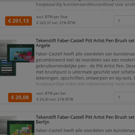
hoogwaardig kunstenaarskleurpotlood voor prof
tekenen, illustreren, schetsen, inkleuren en artist
ontwerpen. Dit
Polychromos kleurpotlood
staat
excl. BTW per
Stuk
€ 201,13
de intense kleurafgifte, sterke pigmentkwaliteit 
€ 243,37
incl. 21% BTW
verwerking. Daardoor is het potlood zeer geschik
Tekenstift Faber-Castell Pitt Artist Pen Brush se
Angele
Faber-Castell heeft alle voordelen van kunstenaa
gecombineerd met de voordelen van een moder
gebruiksvriendelijke pen - de Pitt Artist Pen. Deze
met brushpunt is uitermate geschikt voor schetse
tekeningen, opschriften, ontwerpen en lay-outs.
hoogwaardige India-inkt pigmentering zorgt voor
kleurkracht en hoge lichtbestendigheid met goed
excl. BTW per
Set
gelijkmatige kleurafgifte. De inkt is zuurvrij, pH-
€ 20,08
€ 24,30
incl. 21% BTW
Tekenstift Faber-Castell Pitt Artist Pen Brush se
Berlijn
Faber-Castell heeft alle voordelen van kunstenaa