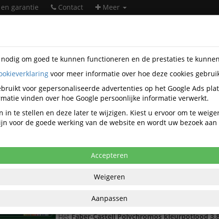
 en garantie
Contact
Meer
s nodig om goed te kunnen functioneren en de prestaties te kunne
ookieverklaring
voor meer informatie over hoe deze cookies gebrui
w
bruikt voor gepersonaliseerde advertenties op het Google Ads pla
Nieuw in het assortiment
matie vinden over hoe Google persoonlijke informatie verwerkt.
 in te stellen en deze later te wijzigen. Kiest u ervoor om te weig
 zijn voor de goede werking van de website en wordt uw bezoek aa
Faber Castell
Accepteren
Kleurpotlood Faber-Castell Polychromos 3,8mm
blik à 140 stu
Weigeren
Faber-Castell Polychromos kleurpotlood 3,8 m
professioneel kunstenaarskleurpotlood met h
Aanpassen
pigmenten
Het
Faber-Castell Polychromos kleurpotlood 3