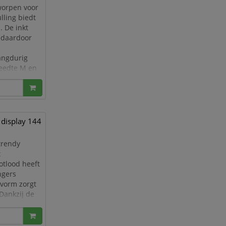
worpen voor
lling biedt
 De inkt
s daardoor
angdurig
reedte M en
ee
 display 144
 trendy
t
otlood heeft
ngers
 vorm zorgt
Dankzij de
t potlood is
erbasis