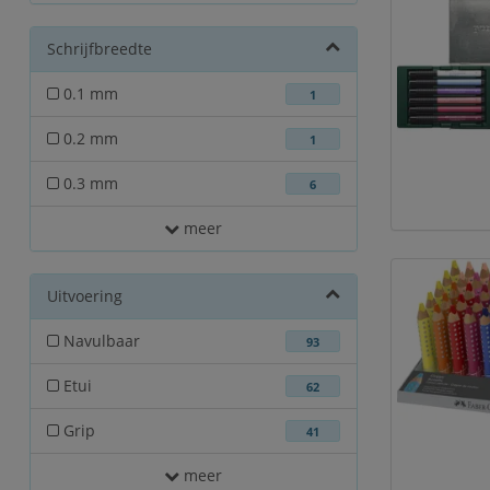
Schrijfbreedte
0.1 mm
1
0.2 mm
1
0.3 mm
6
meer
Uitvoering
Navulbaar
93
Etui
62
Grip
41
meer