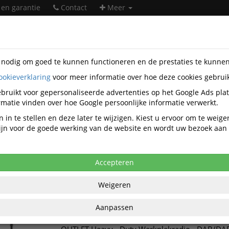
 en garantie
Contact
Meer
s nodig om goed te kunnen functioneren en de prestaties te kunne
ookieverklaring
voor meer informatie over hoe deze cookies gebrui
t
bruikt voor gepersonaliseerde advertenties op het Google Ads pla
DiscountOffice.nl Outlet
matie vinden over hoe Google persoonlijke informatie verwerkt.
 in te stellen en deze later te wijzigen. Kiest u ervoor om te weig
 zijn voor de goede werking van de website en wordt uw bezoek aa
t hier de laatste stuks van een aantal artikelen in ons magazijn.
 de prijs als leverbaarheid geldt OP=OP!
blijven de standaard garantievoorwaarden van toepassing.
Accepteren
Weigeren
Hq-power
Nieuwste
Aanpassen