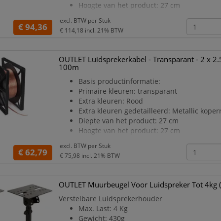
Hoogte van het product: 27 cm
Breedte van het product: 23.5 cm
excl. BTW per
Stuk
Gewicht Product: 10530 g
€ 94,36
€ 114,18
incl. 21% BTW
Fysieke eigenschappen:
Draadlengte: 100 m
Materiaal geleider: Oxygeenvrij koper (OFC
OUTLET Luidsprekerkabel - Transparant - 2 x 2
Buitenste isolatiemateriaal: PVC (polyvinyl 
100m
Op haspel: Ja
Basis productinformatie:
Buitendiameter: 4.6 mm
Primaire kleuren: transparant
Elektrische gege
Extra kleuren: Rood
Extra kleuren gedetailleerd: Metallic kope
Diepte van het product: 27 cm
Hoogte van het product: 27 cm
Breedte van het product: 15 cm
excl. BTW per
Stuk
Gewicht Product: 6080 g
€ 62,79
€ 75,98
incl. 21% BTW
Fysieke eigenschappen:
Draadlengte: 100 m
Materiaal geleider: Oxygeenvrij koper (OFC
OUTLET Muurbeugel Voor Luidspreker Tot 4kg (
Buitenste isolatiemateriaal: PVC (polyvinyl 
Verstelbare Luidsprekerhouder
Op haspel: Ja
Max. Last: 4 Kg
Buitendiameter: 3.2 mm
Gewicht: 430g
Elektrische gegeven