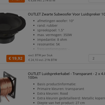
€ 8,88
incl. 21% BTW
Gewicht Product: 69 g
Materiaal: ABS
Elektrische eigenschappen:
OUTLET Zwarte Subwoofer Voor Luidspreker 1
Maximaal uitgangsvermogen: 6 W
afmetingen woofer: 10"
Ingangsfrequentie bereik: 50/60 Hz
rand: rubber
Maximale ingangsstroom VAC: 0 A
spreekspoel: 1.5"
Waarde maximale uitgangsstroom VDC: 0.5
max. vermogen: 350W
Maximum stand-by verm
impedantie: 8 ohm
resonantie: 5K
frequentierespons: -
gevoeligheid: 91dB
excl. BTW per
Stuk
€ 19,92
gewicht magneet: 850g
€ 24,10
incl. 21% BTW
conus: non-press paper
gewicht: -
afmetingen:
OUTLET Luidsprekerkabel - Transparant - 2 x 4
buitendiameter: 257 mm
100m
hoogte: 110 mm
Basis productinformatie:
hole diameter: 229 mm
Primaire kleuren: transparant
Extra kleuren: Rood
Extra kleuren gedetailleerd: Metallic kope
Diepte van het product: 27 cm