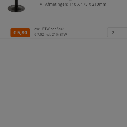
Afmetingen: 110 X 175 X 210mm
excl. BTW per
Stuk
€ 5,80
€ 7,02
incl. 21% BTW