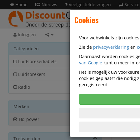
Home
Nieuws
Veelgestelde vragen
Service
Cookies
Inloggen
Voor webwinkels zijn cookie
Zie de
privacyverklaring
en
c
Outle
Categorieën
Daarnaast worden cookies ge
Luidsprekerkabels
van Google
2
kunt u meer infor
Het is mogelijk uw voorkeuren
Luidsprekers
2
cookies geplaatst die nodig
geregistreerd.
Het betref
Radio
1
Zowel voor
Uiteraard 
Merken
Hq-power
Actief filter:
6
Trefwoorden