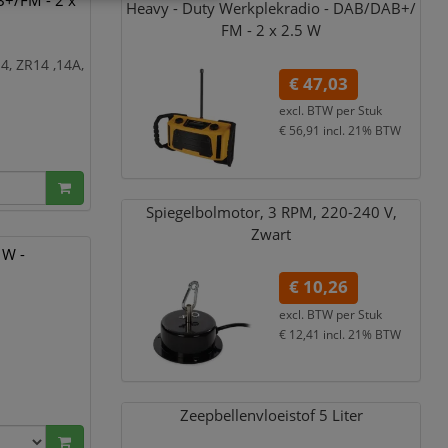
+/FM - 2 x
Heavy - Duty Werkplekradio - DAB/
DAB+/
FM - 2 x 2.5 W
14, ZR14 ,14A,
€ 47,03
excl. BTW per
Stuk
€ 56,91
incl. 21% BTW
Spiegelbolmotor,
3 RPM,
220-240 V,
Zwart
 W -
€ 10,26
excl. BTW per
Stuk
€ 12,41
incl. 21% BTW
Zeepbellenvloeistof 5 Liter