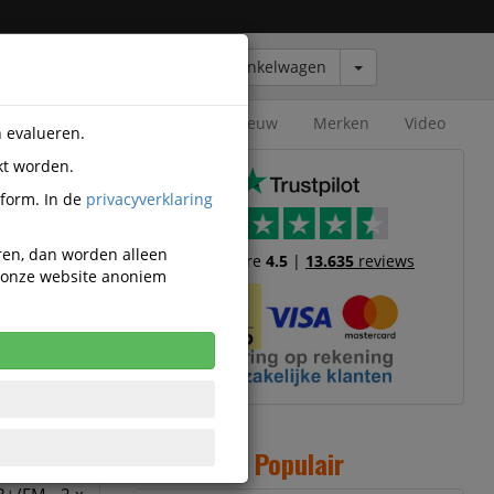
Winkelwagen
Outlet
Nieuw
Merken
Video
n evalueren.
kt worden.
tform. In de
privacyverklaring
eren, dan worden alleen
Trustscore
4.5
|
13.635
reviews
n onze website anoniem
Populair