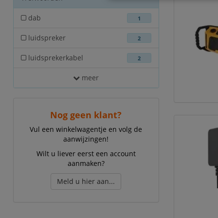
dab
1
luidspreker
2
luidsprekerkabel
2
meer
Nog geen klant?
Vul een winkelwagentje en volg de
aanwijzingen!
Wilt u liever eerst een account
aanmaken?
Meld u hier aan...