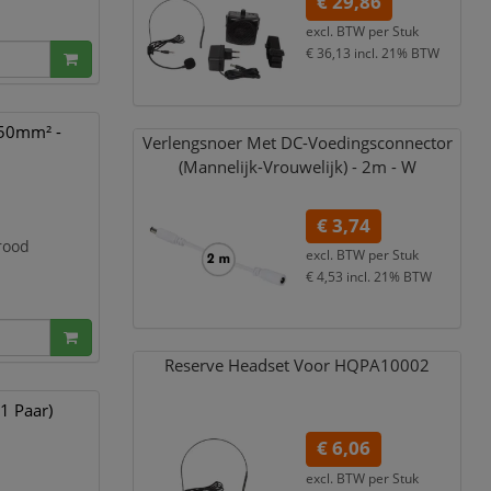
€ 29,86
excl. BTW per
Stuk
€ 36,13
incl. 21% BTW
)
.50mm² -
Verlengsnoer Met DC-Voedingsconnector
chloride)
(Mannelijk-Vrouwelijk) - 2m - W
€ 3,74
rrood
excl. BTW per
Stuk
€ 4,53
incl. 21% BTW
Reserve Headset Voor HQPA10002
)
1 Paar)
chloride)
€ 6,06
excl. BTW per
Stuk