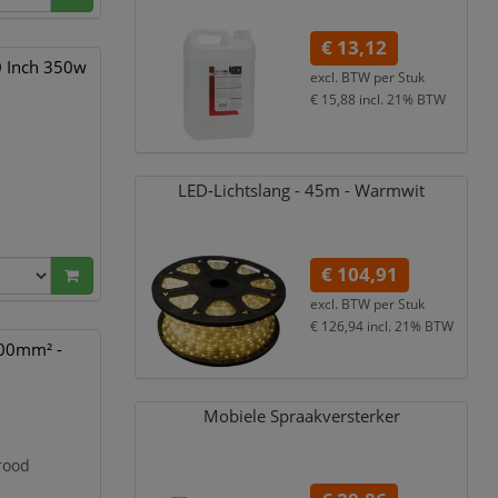
€ 13,12
0 Inch 350w
excl. BTW per
Stuk
€ 15,88
incl. 21% BTW
 A
LED-Lichtslang - 45m - Warmwit
€ 104,91
excl. BTW per
Stuk
€ 126,94
incl. 21% BTW
.00mm² -
Mobiele Spraakversterker
rrood