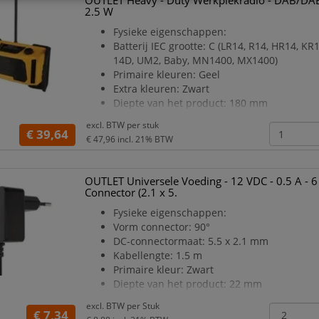
OUTLET Heavy - Duty Werkplekradio - DAB/DAB
2.5 W
Fysieke eigenschappen:
Batterij IEC grootte: C (LR14, R14, HR14, KR
14D, UM2, Baby, MN1400, MX1400)
Primaire kleuren: Geel
Extra kleuren: Zwart
Diepte van het product: 180 mm
Hoogte van het product: 136 mm
excl. BTW per
stuk
Breedte van het product: 400 mm
€ 39,64
€ 47,96
incl. 21% BTW
Gewicht Product: 1.4 kg
Materiaal: ABS
Elektrische eigenschappen:
OUTLET Universele Voeding - 12 VDC - 0.5 A - 6
IP waarde: IPX4
Connector (2.1 x 5.
Voedingsadapter/lader: Ja
Fysieke eigenschappen:
Radiofrequentiebereik: DAB,DAB+,FM
Vorm connector: 90°
Adapter ingangsstroom: 1 A
DC-connectormaat: 5.5 x 2.1 mm
Ingangsspann
Kabellengte: 1.5 m
Primaire kleur: Zwart
Diepte van het product: 22 mm
Hoogte van het product: 51 mm
excl. BTW per
Stuk
Breedte van het product: 36.5 mm
€ 7,34