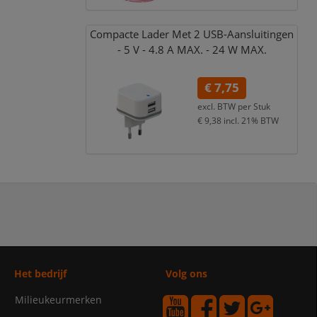
Compacte Lader Met 2 USB-Aansluitingen
- 5 V - 4.8 A MAX. - 24 W MAX.
€ 7,75
excl. BTW per
Stuk
€ 9,38
incl. 21% BTW
Het bedrijf
Volg ons
Milieukeurmerken