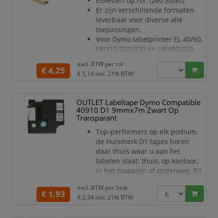
Etiketten op rol. (260 Stuks)
1x Brother TZE-731 Compatible
Er zijn verschillende formaten
Zwart op Groen
leverbaar voor diverse alle
toepassingen.
Voor Dymo labelprinter EL 40/60,
LW310/320/330 en LW400/450
serie
excl. BTW per
rol
€ 4,25
€ 5,14
incl. 21% BTW
OUTLET Labeltape Dymo Compatible
40910 D1 9mmx7m Zwart Op
Transparant
Top-performers op elk podium,
de Huismerk D1 tapes horen
daar thuis waar u aan het
labelen slaat: thuis, op kantoor,
in het magazijn of onderweg. D1
tapes zijn geschikt voor alle
excl. BTW per
Stuk
actuele labelmakers van de
€ 1,93
€ 2,34
incl. 21% BTW
LabelMANAGER en LabelPOINT
serie. Deze zuinige, zelfklevende