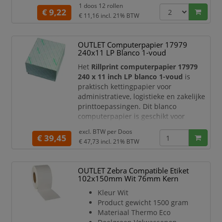
voorraadbeheer, productidentificatie
1 doos 12 rollen
en algemene kantoororganisatie.
€ 9,22
€ 11,16
incl. 21% BTW
De etiketten hebben een formaat van
36 x 89 mm
en worden geleverd op rol
OUTLET Computerpapier 17979
met
500 etiketten
. Dankzij het ruime
240x11 LP Blanco 1-voud
labeloppervlak is er voldoende plaats
voor du
Het
Rillprint computerpapier 17979
240 x 11 inch LP blanco 1-voud
is
praktisch kettingpapier voor
administratieve, logistieke en zakelijke
printtoepassingen. Dit blanco
computerpapier is geschikt voor
gebruik in printersystemen die werken
excl. BTW per
Doos
met doorlopend papier en is ideaal
€ 39,45
€ 47,73
incl. 21% BTW
voor dagelijkse documentverwerking.
Dankzij de
1-voud uitvoering
is dit
OUTLET Zebra Compatible Etiket
papier geschikt voor formulieren en
102x150mm Wit 76mm Kern
documenten waarbij geen doorslag of
kopie nodig is. Het papier heef
Kleur Wit
Product gewicht 1500 gram
Materiaal Thermo Eco