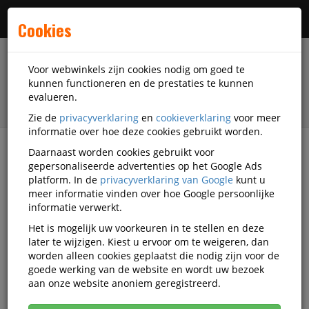
Menu
Cookies
Voor webwinkels zijn cookies nodig om goed te
kunnen functioneren en de prestaties te kunnen
evalueren.
Zie de
privacyverklaring
en
cookieverklaring
voor meer
informatie over hoe deze cookies gebruikt worden.
Daarnaast worden cookies gebruikt voor
filter
gepersonaliseerde advertenties op het Google Ads
platform. In de
privacyverklaring van Google
kunt u
Outlet
meer informatie vinden over hoe Google persoonlijke
informatie verwerkt.
DiscountOffice.nl Outlet
Het is mogelijk uw voorkeuren in te stellen en deze
later te wijzigen. Kiest u ervoor om te weigeren, dan
worden alleen cookies geplaatst die nodig zijn voor de
goede werking van de website en wordt uw bezoek
Het betreft hier de laatste stuks van een aantal
aan onze website anoniem geregistreerd.
artikelen in ons magazijn.
Zowel voor de prijs als leverbaarheid geldt OP=OP!