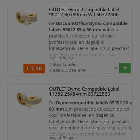
OUTLET Dymo Compatible Label
99012 36x89mm Wit S0722400
De
DiscountOffice Dymo compatible
labels 99012 89 x 36 mm wit
zijn
praktische etiketten op rol voor
professioneel en dagelijks
labelgebruik. Deze labels zijn geschikt
voor diverse toepassingen, zoals
excl. BTW per
adressering, verzending, archivering,
1 doos 12 rollen
voorraadbeheer, kantoororganisatie en
€ 7,50
€ 9,08
incl. 21% BTW
productidentificatie.
De etiketten hebben een formaat van
OUTLET Dymo Compatible Label
89 x 36 mm
en worden geleverd op rol
11352 25x54mm S0722520
met
260 etiketten
. Dankzij de
permanente hechting blijven de labels
De
Dymo compatible labels 85352 36 x
stevig op
89 mm
zijn praktische etiketten op rol
voor professioneel en dagelijks
labelgebruik. Deze labels zijn geschikt
voor uiteenlopende toepassingen, zoals
adressering, verzending, archivering,
excl. BTW per