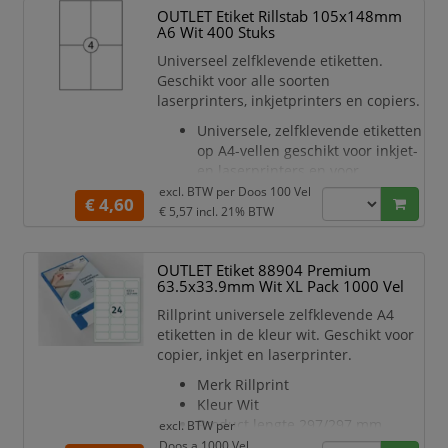
labels zijn gemakkelijk te
OUTLET Etiket Rillstab 105x148mm
plaatsen en eenvoudig te
A6 Wit 400 Stuks
verwijderen.
Universeel zelfklevende etiketten.
Ze zijn beschikbaar in een groot
Geschikt voor alle soorten
aantal breedtes, kleuren en
laserprinters, inkjetprinters en copiers.
tekstkleuren.
Bandlengte 7m.
Universele, zelfklevende etiketten
op A4-vellen geschikt voor inkjet-
en laserprinters en voor
kopieerapparaten.
excl. BTW per
Doos 100 Vel
€ 4,60
Verpakt per 100vel in een doos.
€ 5,57
incl. 21% BTW
Verkrijgbaar in verschillende
formaten.
OUTLET Etiket 88904 Premium
Papier kwaliteit 70 grams topvel
63.5x33.9mm Wit XL Pack 1000 Vel
en 55 grams backing.
Rillprint universele zelfklevende A4
etiketten in de kleur wit. Geschikt voor
copier, inkjet en laserprinter.
Merk Rillprint
Kleur Wit
Product lengte 297/297 mm
excl. BTW per
Product gewicht 70/54
Doos a 1000 Vel