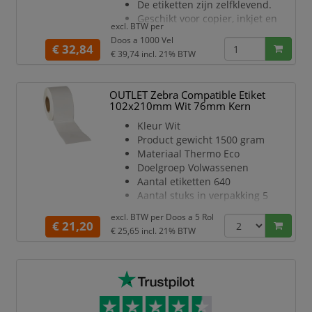
De etiketten zijn zelfklevend.
Geschikt voor copier, inkjet en
excl. BTW per
laserprinter.
Doos a 1000 Vel
Lijmsoort:Permanent/permanente
€ 32,84
€ 39,74
incl. 21% BTW
belijming
Kleur:Wit
Product gewicht 70/54
OUTLET Zebra Compatible Etiket
grams/70/55 grams
102x210mm Wit 76mm Kern
Kleur Wit
Product gewicht 1500 gram
Materiaal Thermo Eco
Doelgroep Volwassenen
Aantal etiketten 640
Aantal stuks in verpakking 5
rollen
excl. BTW per
Doos a 5 Rol
Lijmsoort Permanent
€ 21,20
€ 25,65
incl. 21% BTW
Kern 76mm
Omdoos netto gewicht 10950
gram
Buiten diameter 171mm
Perforatie Met perforatie