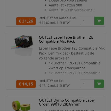
Doelgroep Volwassenen
Aantal etiketten 900
Aantal stuks in verpakking 5
rollen
excl. BTW per
Doos a 5 Rol
Printerserie Z-Perform 1000D
€ 31,26
€ 37,82
incl. 21% BTW
Lijmsoort Permanent
Kern 76mm
Omdoos netto gewicht 11000
OUTLET Label Tape Brother TZE
gram
Compatible Mix Pack
Buiten diameter 171mm
Label Tape Brother TZE Compatible Mix
Perforatie Met perforatie
Pack. Een mix pack bestaat uit de
volgende artikelen:
1x Brother TZE-131 Compatible
Zwart op Transparant
1x Brother TZE-231 Compatible
Zwart op Wit
excl. BTW per
Set
1x Brother TZE-431 Compatible
€ 14,15
€ 17,12
incl. 21% BTW
Zwart op Rood
1x Brother TZE-531 Compatible
Zwart op Blauw
OUTLET Dymo Compatible Label
1x Brother TZE-631 Compatible
Groen 99010 28x89mm
Zwart op Geel