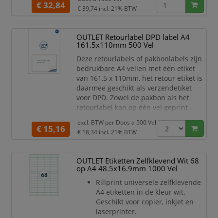
€ 32,84
grams/70/55 grams
€ 39,74
incl. 21% BTW
Breedte etiket 63,5 mm/63.5
Papierformaat A4
OUTLET Retourlabel DPD label A4
Labelprinter Copier, inkjet &
161.5x110mm 500 Vel
laserprinter
Lijmsoort
Deze retourlabels of pakbonlabels zijn
Permanent/permanente
bedrukbare A4 vellen met één etiket
belijming
van 161,5 x 110mm, het retour etiket is
daarmee geschikt als verzendetiket
voor DPD. Zowel de pakbon als het
retourlabel kan op één vel geprint
worden. De vellen kunnen gemakkelijk
excl. BTW per
Doos a 500 Vel
met een inkjet of laserprinter bedrukt
€ 15,16
€ 18,34
incl. 21% BTW
worden.
Permanente lijmkracht
OUTLET Etiketten Zelfklevend Wit 68
Zeer geschikt voor e-commerce &
op A4 48.5x16.9mm 1000 Vel
webshops
Merk Rillprint
Rillprint universele zelfklevende
Kleur Wit
A4 etiketten in de kleur wit.
Formaat 161,5 x 110 mm
Geschikt voor copier, inkjet en
P
laserprinter.