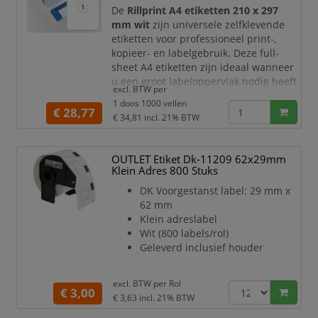
van een
pe
De
Rillprint A4 etiketten 210 x 297
mm wit
zijn universele zelfklevende
etiketten voor professioneel print-,
kopieer- en labelgebruik. Deze full-
sheet A4 etiketten zijn ideaal wanneer
u een groot labeloppervlak nodig heeft
excl. BTW per
voor verzendinformatie, productlabels,
1 doos 1000 vellen
waarschuwingsetiketten,
€ 28,77
€ 34,81
incl. 21% BTW
presentatiemateriaal, magazijnlabels of
administratieve toepassingen.
OUTLET Etiket Dk-11209 62x29mm
De etiketten zijn gegarandeerd
Klein Adres 800 Stuks
geschikt voor
inkjetprinters,
laserprinters en kopieerapparate
DK Voorgestanst label: 29 mm x
62 mm
Klein adreslabel
Wit (800 labels/rol)
Geleverd inclusief houder
excl. BTW per
Rol
€ 3,00
€ 3,63
incl. 21% BTW