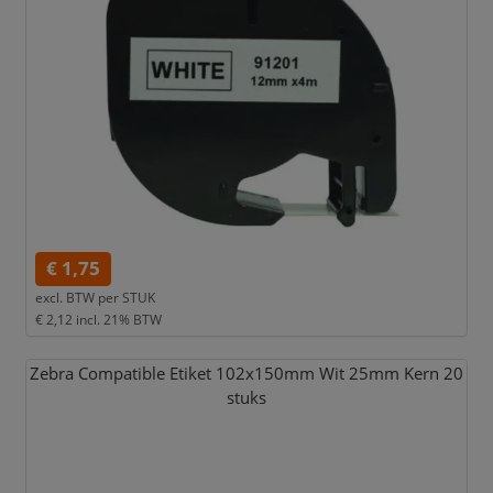
€ 1,75
excl. BTW per
STUK
€ 2,12
incl. 21% BTW
Zebra Compatible Etiket 102x150mm Wit 25mm Kern 20
stuks