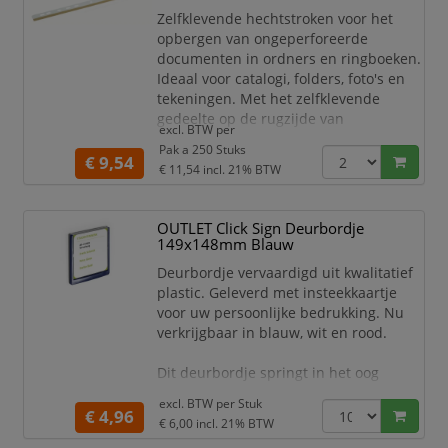
www.duraprint.nl.
Zelfklevende hechtstroken voor het
Inhoud 10 vellen (20 kaartjes).
opbergen van ongeperforeerde
documenten in ordners en ringboeken.
Ideaal voor catalogi, folders, foto's en
tekeningen. Met het zelfklevende
gedeelte op de rugzijde van
excl. BTW per
documenten plakken. Voorzien van 2-3-
Pak a 250 Stuks
4-gaats boring geschikt voor elk
€ 9,54
€ 11,54
incl. 21% BTW
ordner- en ringboek Afmeting mm: 295
x 25
OUTLET Click Sign Deurbordje
149x148mm Blauw
Deurbordje vervaardigd uit kwalitatief
plastic. Geleverd met insteekkaartje
voor uw persoonlijke bedrukking. Nu
verkrijgbaar in blauw, wit en rood.
Dit deurbordje springt in het oog
dankzij zijn functionaliteit en modern
excl. BTW per
Stuk
design met afgeronde hoeken. Het
€ 4,96
€ 6,00
incl. 21% BTW
doorzichtige paneel kan volledig uit de