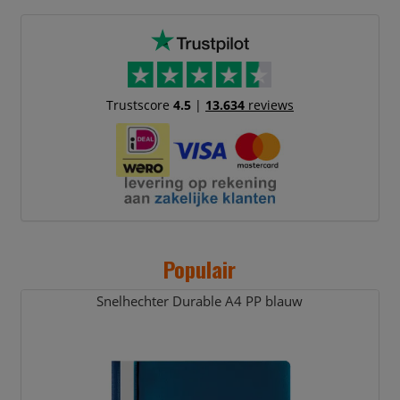
houder worden genomen voor een
snelle en eenvoudige vervanging van
het insteekkaartje. Naar omhoog
duwen, openen en uitnemen.
Verkrijgbaar in 5 form
Trustscore
4.5
|
13.634
reviews
Populair
Snelhechter Durable A4 PP blauw