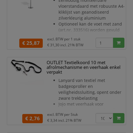
Eenvoudig monteerbare
vloerstandaard met robuuste A4-
kliklijst van geanodiseerd
zilverkleurig aluminium
Optioneel kan de voet met zand
(art.nr. 333516) worden gevuld
voor extra stabiliteit (diameter
excl. BTW per
1 stuk
voet: 250 mm - max. gewicht ca.
€ 25,87
€ 31,30
incl. 21% BTW
1,1 kg)
Ronde voet met beschermende
rubberen ring onderaan
OUTLET Textielkoord 10 met
(voorkomt krassen op de vloer)
afrolmechanisme en veerhaak enkel
In de hoogte verstelbaar dankzij
verpakt
de uitschuifbare telescopische
Lanyard van textiel met
stang (van 770 mm tot maximaal
badgeoproller en
1.205 mm in staand formaat)
veiligheidssluiting, opent onder
zware trekbelasting
Jojo met veerhaak voor
naambadges en badgehouders
excl. BTW per
Stuk
Lengte lint: 44 cm, breedte: 1 cm
€ 2,76
€ 3,34
incl. 21% BTW
Lengte badgehaspel: 80 cm