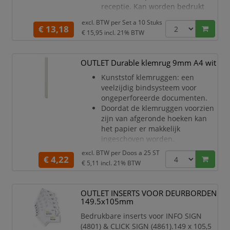
receptie. Kan worden bedrukt
met de gratis Duraprint software,
excl. BTW per
Set a 10 Stuks
beschikbaar op
€ 13,18
€ 15,95
incl. 21% BTW
www.duraprint.be of
www.duraprint.nl.
Inserts zijn apart verkrijgbaar
OUTLET Durable klemrug 9mm A4 wit
met ref. 1459.
Kunststof klemruggen: een
veelzijdig bindsysteem voor
ongeperforeerde documenten.
Doordat de klemruggen voorzien
zijn van afgeronde hoeken kan
het papier er makkelijk
ingeschoven worden.
Een snel en makkelijk
excl. BTW per
Doos a 25 ST
€ 4,22
bindsysteem t.b.v.
€ 5,11
incl. 21% BTW
verkoopafdelingen, copyshops en
drukkerijen.
Lengte 297 mm (A4), breedte 17
OUTLET INSERTS VOOR DEURBORDEN
mm, vulhoogte 9 mm.
149.5x105mm
Capaciteit 80 blz.
Bedrukbare inserts voor INFO SIGN
(4801) & CLICK SIGN (4861).149 x 105,5