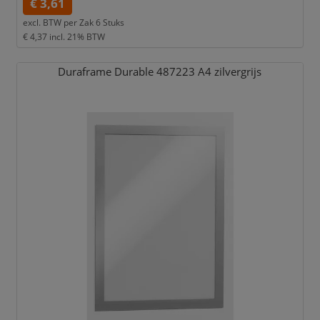
€ 3,61
excl. BTW per
Zak 6 Stuks
€ 4,37
incl. 21% BTW
Duraframe Durable 487223 A4 zilvergrijs