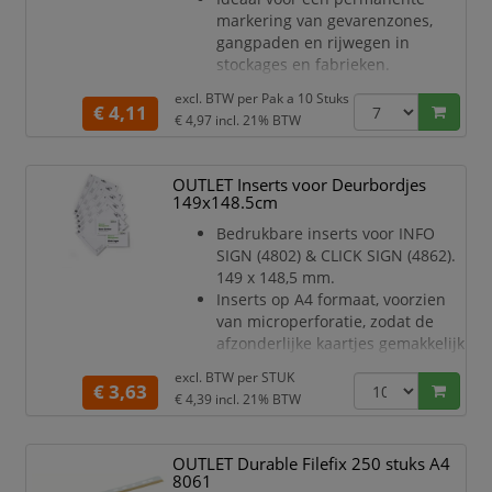
markering van gevarenzones,
gangpaden en rijwegen in
stockages en fabrieken.
Vorm: ""Streep""
excl. BTW per
Pak a 10 Stuks
Zelfklevend symbool voor gebruik
€ 4,11
€ 4,97
incl. 21% BTW
op binnenvloeren
Slijtvast en duurzaam
Slipweerstand R9 volgens DIN
OUTLET Inserts voor Deurbordjes
51130
149x148.5cm
RAL kleur: 1003 (signalisatiegeel)
Bedrukbare inserts voor INFO
Afmetingen (B x H x L): 50 mm x
SIGN (4802) & CLICK SIGN (4862).
0,7 mm x 150 mm"
149 x 148,5 mm.
Inserts op A4 formaat, voorzien
van microperforatie, zodat de
afzonderlijke kaartjes gemakkelijk
kunnen worden verdeeld.
excl. BTW per
STUK
Gemakkelijk te bedrukken met
€ 3,63
€ 4,39
incl. 21% BTW
uw inkjet- of laserprinter.
Gratis software voor het
bedrukken van deze inserts vindt
OUTLET Durable Filefix 250 stuks A4
u op www.duraprint.be of
8061