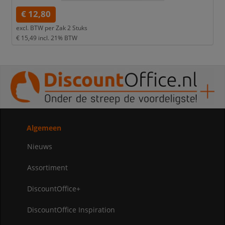
€ 12,80
excl. BTW per
Zak 2 Stuks
€ 15,49
incl. 21% BTW
Algemeen
Nieuws
Assortiment
DiscountOffice+
DiscountOffice Inspiration