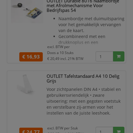
OUTLET Durable 8016 Naambordje
gemakkelijk om te zetten in een
met Afrolmechanisme Voor
wandhouder door simpelwe
Bedrijfspas 54
Naambordje met duimuitsparing
voor het gemakkelijk vervangen
van de kaart.
Gecombineerd met een
drukknoplus en een
excl. BTW per
afrolmechanisme voorzien van
Doos a 10 Stuks
een metalen clip op de
€ 16,93
€ 20,49
incl. 21% BTW
achterzijde.
Lengte: 80 cm
Binnenafmetingen: 54 x 85 mm
OUTLET Tafelstandaard A4 10 Delig
(H x B)
Grijs
Doos a 10 Stuks
Voor zichtpanelen DIN A4 • stabiel en
Transparant
gebruikersvriendelijk • zware
uitvoering: met een gegoten voetstuk
en verstelbare zij-armen voor het
instellen van de juiste leeshoek.
excl. BTW per
Stuk
€ 24,77