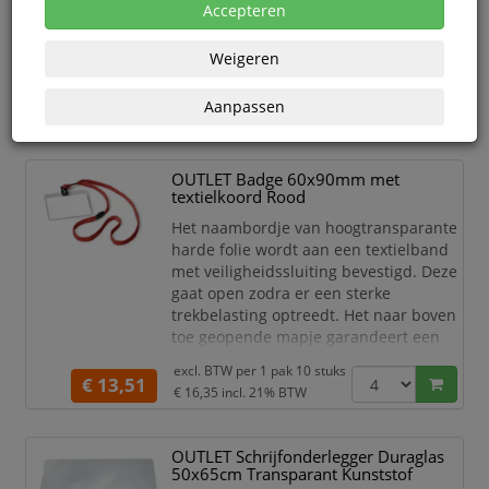
Accepteren
Uiteraard blijven de standaard garantievoorwaarden
van toepassing.
Weigeren
Aanpassen
Actief filter:
Durable
Nieuwste
OUTLET Badge 60x90mm met
textielkoord Rood
Het naambordje van hoogtransparante
harde folie wordt aan een textielband
met veiligheidssluiting bevestigd. Deze
gaat open zodra er een sterke
trekbelasting optreedt. Het naar boven
toe geopende mapje garandeert een
snel uitnemen van het bewijs zonder
excl. BTW per
1 pak 10 stuks
de textielband te verwijderen. Met
€ 13,51
€ 16,35
incl. 21% BTW
blanco insteekbordjes.
Formaat:60x90mm/dwarsformaat
OUTLET Schrijfonderlegger Duraglas
50x65cm Transparant Kunststof