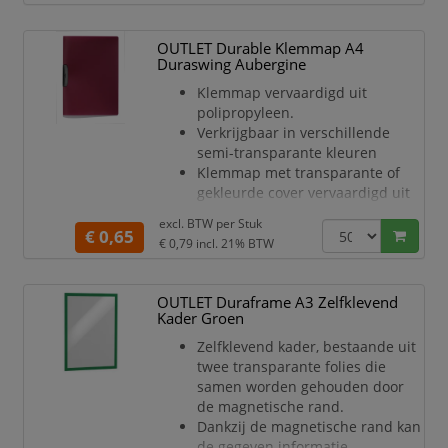
Geschikt voor metalen oppervlakken
zoals whiteboarden, lockers of
OUTLET Durable Klemmap A4
productiemachines. • Toepassingen:
Duraswing Aubergine
Voor A6 documenten, zoals
Klemmap vervaardigd uit
machinegegevens, gebruiksaanwi
polipropyleen.
Verkrijgbaar in verschillende
semi-transparante kleuren
Klemmap met transparante of
gekleurde cover vervaardigd uit
polipropyleen
excl. BTW per
Stuk
Hoog kwalitatieve plastic klem die
€ 0,65
€ 0,79
incl. 21% BTW
opendraait
Zo kunt u uw documenten in de
map leggen en beschermen
OUTLET Duraframe A3 Zelfklevend
zonder dat u ze hoeft te
Kader Groen
perforeren
Zelfklevend kader, bestaande uit
Voor 1-30 A4 vellen
twee transparante folies die
samen worden gehouden door
de magnetische rand.
Dankzij de magnetische rand kan
de gegeven informatie