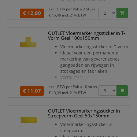
gemakkelijk worden vervangen.
excl. BTW per
Pak a 2 Stuks
DIN A3 formaat.
€ 12,80
€ 15,49
incl. 21% BTW
Kleeft op alle oppervlakken met
een vlakke ondergrond.
Herpositioneerbaar.
OUTLET Vloermarkeringssticker in T-
Vorm Geel 100x150mm
Vloermarkeringssticker in T-vorm.
Ideaal voor een permanente
markering van gevarenzones,
gangpaden en rijwegen in
stockages en fabrieken.
Vorm: ""T""
Zelfklevend symbool voor gebruik
excl. BTW per
Pak a 10 stuks
op binnenvloeren
€ 11,07
€ 13,39
incl. 21% BTW
Slijtvast en duurzaam
Slipweerstand R9 volgens DIN
51130
OUTLET Vloermarkeringssticker in
RAL kleur: 1003 (signalisatiegeel)
Streepvorm Geel 50x150mm
Afmetingen (B x H x L): 100 mm x
Vloermarkeringssticker in
0,7 mm x 150 mm"
steepvorm.
Ideaal voor een permanente