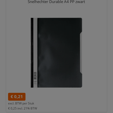
Snelhechter Durable A4 PP zwart
€ 0,21
excl. BTW per
Stuk
€ 0,25
incl. 21% BTW