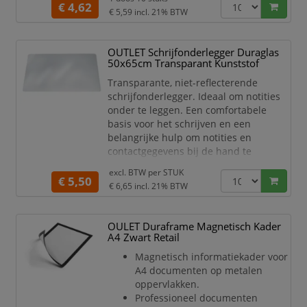
uiteenlopende toepassingen.
€ 4,62
€ 5,59
incl. 21% BTW
Kaarthouder in open uitvoering
voor 1 bedrijfs- of toegangspas
OUTLET Schrijfonderlegger Duraglas
Kan worden gebruikt in staand of
50x65cm Transparant Kunststof
liggend formaat
Met afrolmechanisme EXTRA
Transparante, niet-reflecterende
STRONG voorzien van
schrijfonderlegger. Ideaal om notities
karabijnhaak, klei
onder te leggen. Een comfortabele
basis voor het schrijven en een
belangrijke hulp om notities en
contactgegevens bij de hand te
houden. • Transparante onderlegger •
excl. BTW per
STUK
Niet-reflecterend • Om notities,
€ 5,50
€ 6,65
incl. 21% BTW
contactgegevens, enz onder te leggen •
Anti-slip • Afmetingen: 650 x 500 mm (B
x H)
OULET Duraframe Magnetisch Kader
A4 Zwart Retail
Magnetisch informatiekader voor
A4 documenten op metalen
oppervlakken.
Professioneel documenten