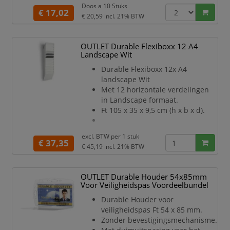
Doos a 10 Stuks
Inserts kunnen snel worden
€ 17,02
€ 20,59
incl. 21% BTW
verwisseld
Binnenformaat: A4 liggend /297 x
210 mm (B x H)
OUTLET Durable Flexiboxx 12 A4
Vouwbreedte: 24 mm - overhang:
Landscape Wit
25 mm
Durable Flexiboxx 12x A4
landscape Wit
Met 12 horizontale verdelingen
in Landscape formaat.
Ft 105 x 35 x 9,5 cm (h x b x d).
excl. BTW per
1 stuk
€ 37,35
€ 45,19
incl. 21% BTW
OUTLET Durable Houder 54x85mm
Voor Veiligheidspas Voordeelbundel
Durable Houder voor
veiligheidspas Ft 54 x 85 mm.
Zonder bevestigingsmechanisme.