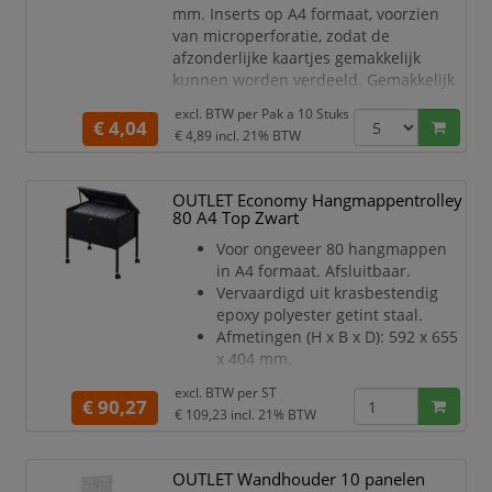
mm. Inserts op A4 formaat, voorzien
van microperforatie, zodat de
afzonderlijke kaartjes gemakkelijk
kunnen worden verdeeld. Gemakkelijk
te bedrukken met uw inkjet- of
excl. BTW per
Pak a 10 Stuks
laserprinter. Gratis software voor het
€ 4,04
€ 4,89
incl. 21% BTW
bedrukken van deze inserts vindt u op
www.duraprint.be of
www.duraprint.nl. Inhoud 10 vellen (20
OUTLET Economy Hangmappentrolley
kaartjes).
80 A4 Top Zwart
Voor ongeveer 80 hangmappen
in A4 formaat. Afsluitbaar.
Vervaardigd uit krasbestendig
epoxy polyester getint staal.
Afmetingen (H x B x D): 592 x 655
x 404 mm.
Oud Atalantanummer:A6585429
excl. BTW per
ST
€ 90,27
€ 109,23
incl. 21% BTW
OUTLET Wandhouder 10 panelen