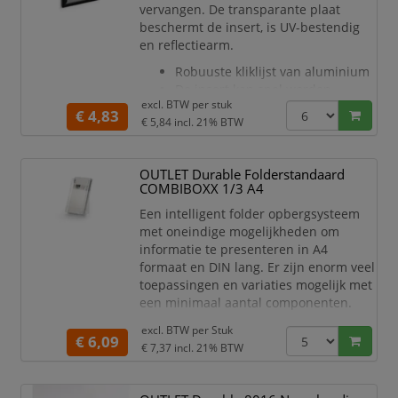
vervangen. De transparante plaat
insteekkaartje.
beschermt de insert, is UV-bestendig
Naar omhoog duwen, openen en
en reflectiearm.
uitnemen.
Verkrijgbaar i
Robuuste kliklijst van aluminium
De insert kan snel worden
excl. BTW per
stuk
vervangen door de openklapbare
€ 4,83
€ 5,84
incl. 21% BTW
rand
Met transparante reflectiearme
en UV-bestendige beschermplaat
OUTLET Durable Folderstandaard
(voor de papieren insert)
COMBIBOXX 1/3 A4
Slagvast achterpaneel van
Een intelligent folder opbergsysteem
polystyreen
met oneindige mogelijkheden om
Klikranden met hoekverbinding
informatie te presenteren in A4
in verstek
formaat en DIN lang. Er zijn enorm veel
toepassingen en variaties mogelijk met
een minimaal aantal componenten.
Alle modules kunnen worden gebruikt
excl. BTW per
Stuk
als plaatsbesparende tafelstandaards
€ 6,09
€ 7,37
incl. 21% BTW
of als een wandhouder voor folders
zonder hiervoor voetjes of adapters
nodig te hebben. De tafelstandaard is