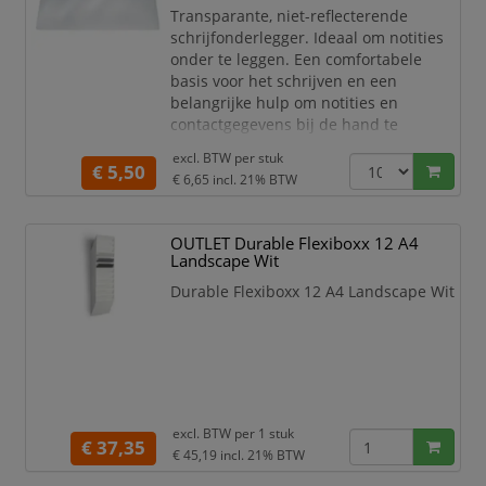
Transparante, niet-reflecterende
schrijfonderlegger. Ideaal om notities
onder te leggen. Een comfortabele
basis voor het schrijven en een
belangrijke hulp om notities en
contactgegevens bij de hand te
houden. • Transparante onderlegger •
excl. BTW per
stuk
Niet-reflecterend • Om notities,
€ 5,50
€ 6,65
incl. 21% BTW
contactgegevens, enz onder te leggen •
Anti-slip • Afmetingen: 650 x 500 mm (B
x H)
OUTLET Durable Flexiboxx 12 A4
Landscape Wit
Durable Flexiboxx 12 A4 Landscape Wit
excl. BTW per
1 stuk
€ 37,35
€ 45,19
incl. 21% BTW