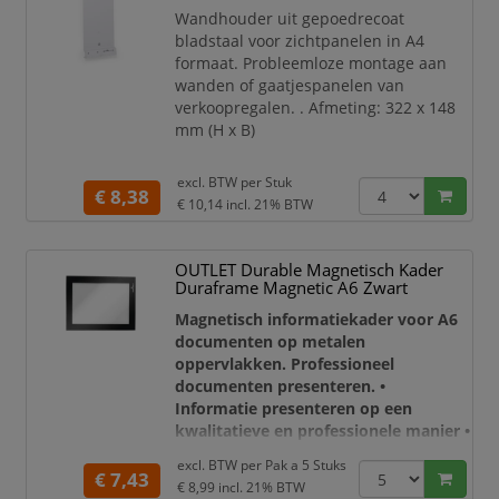
Wandhouder uit gepoedrecoat
bladstaal voor zichtpanelen in A4
formaat. Probleemloze montage aan
wanden of gaatjespanelen van
verkoopregalen. . Afmeting: 322 x 148
mm (H x B)
excl. BTW per
Stuk
€ 8,38
€ 10,14
incl. 21% BTW
OUTLET Durable Magnetisch Kader
Duraframe Magnetic A6 Zwart
Magnetisch informatiekader voor A6
documenten op metalen
oppervlakken. Professioneel
documenten presenteren. •
Informatie presenteren op een
kwalitatieve en professionele manier •
Snel en gemakkelijk vervangen van
excl. BTW per
Pak a 5 Stuks
documenten door het magnetisch
€ 7,43
€ 8,99
incl. 21% BTW
kader op te tillen van de ondergrond •