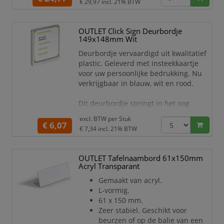
€ 29,97
incl. 21% BTW
OUTLET Click Sign Deurbordje
149x148mm Wit
Deurbordje vervaardigd uit kwalitatief
plastic. Geleverd met insteekkaartje
voor uw persoonlijke bedrukking. Nu
verkrijgbaar in blauw, wit en rood.
Dit deurbordje springt in het oog
dankzij zijn functionaliteit en modern
excl. BTW per
Stuk
design met afgeronde hoeken. Het
€ 6,07
€ 7,34
incl. 21% BTW
doorzichtige paneel kan volledig uit de
houder worden genomen voor een
snelle en eenvoudige vervanging van
OUTLET Tafelnaambord 61x150mm
het insteekkaartje. Naar omhoog
Acryl Transparant
duwen, openen en uitnemen.
Gemaakt van acryl.
L-vormig.
Verkrijgbaar in 5 form
61 x 150 mm.
Zeer stabiel. Geschikt voor
beurzen of op de balie van een