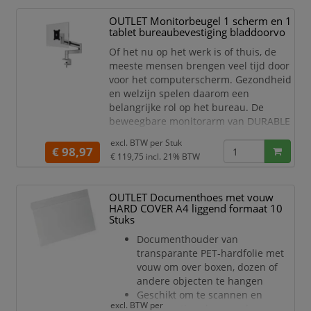
OUTLET Monitorbeugel 1 scherm en 1
tablet bureaubevestiging bladdoorvo
Of het nu op het werk is of thuis, de
meeste mensen brengen veel tijd door
voor het computerscherm. Gezondheid
en welzijn spelen daarom een
belangrijke rol op het bureau. De
beweegbare monitorarm van DURABLE
biedt een bijzonder flexibele oplossing
excl. BTW per
Stuk
voor de ergonomische werkplek.
€ 98,97
€ 119,75
incl. 21% BTW
Eenvoudige toepassing:
Verstelbare monitor beugel voor
OUTLET Documenthoes met vouw
1 monitor en 1 tablet
HARD COVER A4 liggend formaat 10
Monitor beugel bestaat uit een
Stuks
tafelkolom, dwarsbalk en 2
Documenthouder van
verschuifbare bevestigingen voo
transparante PET-hardfolie met
vouw om over boxen, dozen of
andere objecten te hangen
Geschikt om te scannen en
excl. BTW per
documentbeschermend