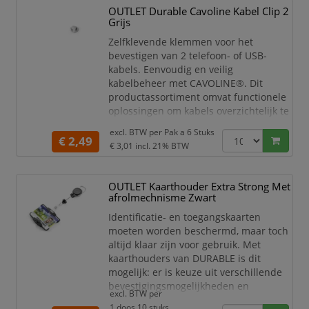
OUTLET Durable Cavoline Kabel Clip 2
Grijs
Zelfklevende klemmen voor het
bevestigen van 2 telefoon- of USB-
kabels. Eenvoudig en veilig
kabelbeheer met CAVOLINE®. Dit
productassortiment omvat functionele
oplossingen om kabels overzichtelijk te
organiseren en zorgt zo voor meer
excl. BTW per
Pak a 6 Stuks
veiligheid op de werkplek. CAVOLINE®
€ 2,49
€ 3,01
incl. 21% BTW
is zowel geschikt voor gebruik op
kantoor als thuis, is visueel
aantrekkelijk en biedt verschillende
OUTLET Kaarthouder Extra Strong Met
extra voordelen. • Zelfklevende
afrolmechnisme Zwart
klemmen voor 2 USB-kabels • Gemaakt
Identificatie- en toegangskaarten
van flexib
moeten worden beschermd, maar toch
altijd klaar zijn voor gebruik. Met
kaarthouders van DURABLE is dit
mogelijk: er is keuze uit verschillende
bevestigingsmogelijkheden en
excl. BTW per
uitvoeringen, geoptimaliseerd voor
1 doos 10 stuks