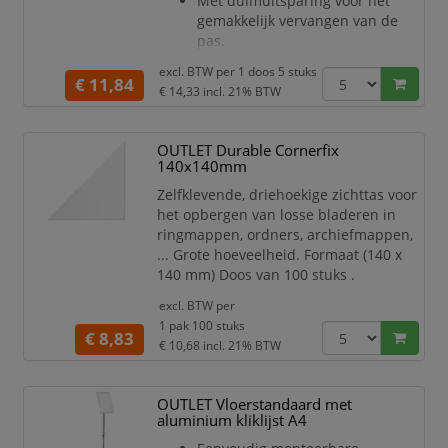
Met duimuitsparing voor het
gemakkelijk vervangen van de
pas.
Kan worden gebruikt in staand of
excl. BTW per
1 doos 5 stuks
liggend formaat.
€ 11,84
€ 14,33
incl. 21% BTW
Mogelijk om te combineren met
een clip, ketting, textielkoord of
afrolmechanisme.
OUTLET Durable Cornerfix
Pak van 10 stuks.
140x140mm
Zelfklevende, driehoekige zichttas voor
het opbergen van losse bladeren in
ringmappen, ordners, archiefmappen,
... Grote hoeveelheid. Formaat (140 x
140 mm) Doos van 100 stuks .
excl. BTW per
1 pak 100 stuks
€ 8,83
€ 10,68
incl. 21% BTW
OUTLET Vloerstandaard met
aluminium kliklijst A4