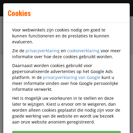
Menu
Cookies
Voor webwinkels zijn cookies nodig om goed te
kunnen functioneren en de prestaties te kunnen
evalueren.
Zie de
privacyverklaring
en
cookieverklaring
voor meer
informatie over hoe deze cookies gebruikt worden.
Daarnaast worden cookies gebruikt voor
filter
gepersonaliseerde advertenties op het Google Ads
platform. In de
privacyverklaring van Google
kunt u
Outlet
meer informatie vinden over hoe Google persoonlijke
informatie verwerkt.
DiscountOffice.nl Outlet
Het is mogelijk uw voorkeuren in te stellen en deze
later te wijzigen. Kiest u ervoor om te weigeren, dan
worden alleen cookies geplaatst die nodig zijn voor de
goede werking van de website en wordt uw bezoek
Het betreft hier de laatste stuks van een aantal
aan onze website anoniem geregistreerd.
artikelen in ons magazijn.
Zowel voor de prijs als leverbaarheid geldt OP=OP!