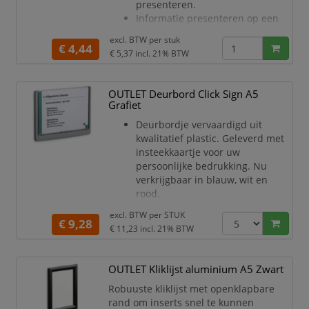
presenteren.
Informatie presenteren op een
kwalitatieve en professionele
excl. BTW per
stuk
manier
€ 4,44
€ 5,37
incl. 21% BTW
Snel en gemakkelijk vervangen
van documenten door het
magnetisch kader op te tillen van
OUTLET Deurbord Click Sign A5
de ondergrond
Grafiet
Geschikt voor metalen
Deurbordje vervaardigd uit
oppervlakken zoals
kwalitatief plastic. Geleverd met
whiteboarden, lockers of
insteekkaartje voor uw
productiemachines.
persoonlijke bedrukking. Nu
Toepassingen: A4 documenten
verkrijgbaar in blauw, wit en
zoals machinegegevens, gebru
rood.
Dit deurbordje springt in het oog
excl. BTW per
STUK
dankzij zijn functionaliteit en
€ 9,28
€ 11,23
incl. 21% BTW
modern design met afgeronde
hoeken.
Het doorzichtige paneel kan
OUTLET Kliklijst aluminium A5 Zwart
volledig uit de houder worden
Robuuste kliklijst met openklapbare
genomen voor een snelle en
rand om inserts snel te kunnen
eenvoudige vervanging van het