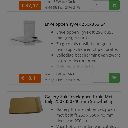
excl. BTW per
Stuk
onderweg naar de ontvanger.
€ 37,17
€ 44,98
incl. 21% BTW
De verzendzakken van Bong zijn
voorzien van een hoogwaardige
kleefsluiting die ervoor zorgt dat uw
Enveloppen Tyvek 250x353 B4
zending veilig gesloten blijft. U hoeft
zich dus geen zorgen te maken dat de
Enveloppen Tyvek ft 250 x 353
zak scheurt of opengaat tijdens het
mm (B4), 20 stuks
transpor
Zo goed als onslijtbaar, geen
risico op scheuren of perforatie.
Volledige bescherming van zware
of grote documenten.
Volledig waterdicht.
55 g/m².
excl. BTW per
Stuk
€ 18,11
Met stripsluiting.
€ 21,91
incl. 21% BTW
Kleur: wit.
Gallery Zak-Enveloppen Bruin Met
Balg 250x350x40 mm Stripsluiting
Gallery Bruine zak-enveloppen
met balg ft 250 x 350 x 40 mm,
doos van 250 stuks
Voor het verzenden van catalogi,