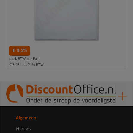
€ 3,25
excl. BTW per
Folie
€ 3,93
incl. 21% BTW
Algemeen
Nieuws