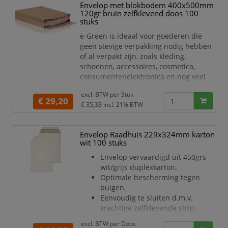
Envelop met blokbodem 400x500mm
120gr bruin zelfklevend doos 100
stuks
e-Green is ideaal voor goederen die
geen stevige verpakking nodig hebben
of al verpakt zijn, zoals kleding,
schoenen, accessoires, cosmetica,
consumentenelektronica en nog veel
meer... Dankzij de blokbodem passen
excl. BTW per
Stuk
zelfs rechthoekige artikelen zoals
€ 29,20
€ 35,33
incl. 21% BTW
schoenendozen er gemakkelijk in.
Uit bruin kraftpapier van 120
g/m²
Envelop Raadhuis 229x324mm karton
wit 100 stuks
Zonder venster
2 stripsluiting stroken met
Envelop vervaardigd uit 450grs
tearstrip
wit/grijs duplexkarton.
Verzendmailer met blokbodem
Optimale bescherming tegen
Sluiting aan de korte zi
buigen.
Eenvoudig te sluiten d.m.v.
krachtige zelfklevende strip.
Makkelijk te openen d.m.v.
excl. BTW per
Doos