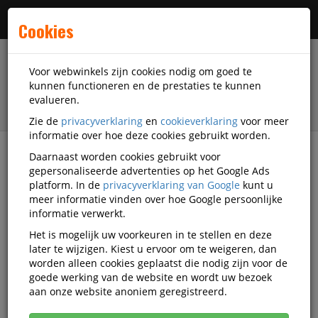
Menu
Cookies
Voor webwinkels zijn cookies nodig om goed te
kunnen functioneren en de prestaties te kunnen
evalueren.
Zie de
privacyverklaring
en
cookieverklaring
voor meer
informatie over hoe deze cookies gebruikt worden.
Daarnaast worden cookies gebruikt voor
filter
gepersonaliseerde advertenties op het Google Ads
platform. In de
privacyverklaring van Google
kunt u
Papierwaren
Enveloppen
meer informatie vinden over hoe Google persoonlijke
Beschermenveloppen
informatie verwerkt.
Het is mogelijk uw voorkeuren in te stellen en deze
Beschermenveloppen
later te wijzigen. Kiest u ervoor om te weigeren, dan
worden alleen cookies geplaatst die nodig zijn voor de
goede werking van de website en wordt uw bezoek
Populariteit
aan onze website anoniem geregistreerd.