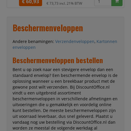
handige tearstrip.
€ 60,93
€ 73,73
incl. 21% BTW
Uitstekend geschikt voor het
verzenden van catalogi,
kalenders, boeken, documenten.
Formaat 229x324mm.
Beschermenveloppen
100 stuks
Materiaal: karton
Sluiting: Plakstrip
Andere benamingen:
Verzendenveloppen
,
Kartonnen
Verpakking: Doos
enveloppen
Beschermenveloppen bestellen
Bent u op zoek naar een stevigere envelop dan een
standaard envelop? Een beschermende envelop is de
oplossing wanneer u een breekbaar product met de
gewone post wilt verzenden. Bij DiscountOffice.nl
vindt u een uitgebreid assortiment
beschermenveloppen in verschillende afmetingen en
uitvoeringen die u gemakkelijk en voordelig online
kunt bestellen. De meeste beschermenveloppen zijn
uit voorraad leverbaar, dus snel geleverd. Plaatst u
vandaag nog uw bestelling via DiscountOffice.nl dan
worden ze meestal de volgende werkdag al