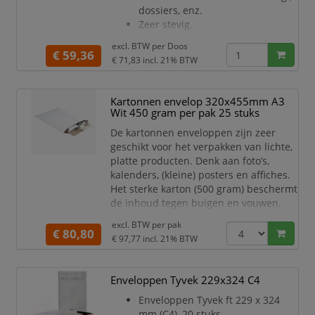
dossiers, enz.
Zeer stevig.
Bruine kraft van 120 g/m².
excl. BTW per
Doos
Met strip.
€ 59,36
€ 71,83
incl. 21% BTW
Zonder venster.
Kartonnen envelop 320x455mm A3
Wit 450 gram per pak 25 stuks
De kartonnen enveloppen zijn zeer
geschikt voor het verpakken van lichte,
platte producten. Denk aan foto’s,
kalenders, (kleine) posters en affiches.
Het sterke karton (500 gram) beschermt
de inhoud tegen buigen en vouwen.
Ook voor het bewaren en/of verzenden
excl. BTW per
pak
van belangrijke documenten en
€ 80,80
€ 97,77
incl. 21% BTW
certificaten is een kartonnen envelop
ideaal.
Enveloppen Tyvek 229x324 C4
De kartonnen enveloppen zijn
gemaakt van een stevige kwaliteit
Enveloppen Tyvek ft 229 x 324
450 grams karton met een
mm (C4), 20 stuks