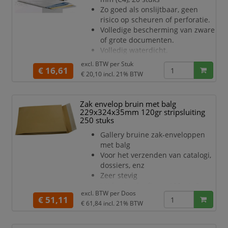
variabele vulhoog
Zo goed als onslijtbaar, geen
risico op scheuren of perforatie.
Volledige bescherming van zware
of grote documenten.
Volledig waterdicht.
55 g/m².
excl. BTW per
Stuk
€ 16,61
Met stripsluiting.
€ 20,10
incl. 21% BTW
Kleur: wit.
Zak envelop bruin met balg
229x324x35mm 120gr stripsluiting
250 stuks
Gallery bruine zak-enveloppen
met balg
Voor het verzenden van catalogi,
dossiers, enz
Zeer stevig
Uit bruine kraft van 120 g/m²
excl. BTW per
Doos
Met stripsluiting
€ 51,11
€ 61,84
incl. 21% BTW
Zonder venster
Doos van 250 stuks.
ft 229 x 324 x 35 mm