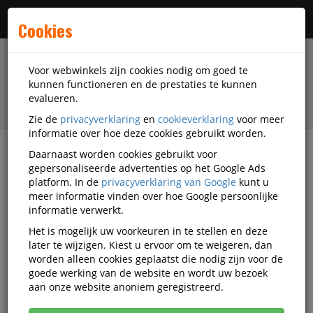
Menu
Cookies
Voor webwinkels zijn cookies nodig om goed te
kunnen functioneren en de prestaties te kunnen
evalueren.
Zie de
privacyverklaring
en
cookieverklaring
voor meer
informatie over hoe deze cookies gebruikt worden.
Daarnaast worden cookies gebruikt voor
filter
gepersonaliseerde advertenties op het Google Ads
platform. In de
privacyverklaring van Google
kunt u
Veiligheidsartikelen
Veiligheidsuitrusting
meer informatie vinden over hoe Google persoonlijke
Brandblussers
informatie verwerkt.
Het is mogelijk uw voorkeuren in te stellen en deze
Brandblussers
later te wijzigen. Kiest u ervoor om te weigeren, dan
worden alleen cookies geplaatst die nodig zijn voor de
goede werking van de website en wordt uw bezoek
Populariteit
aan onze website anoniem geregistreerd.