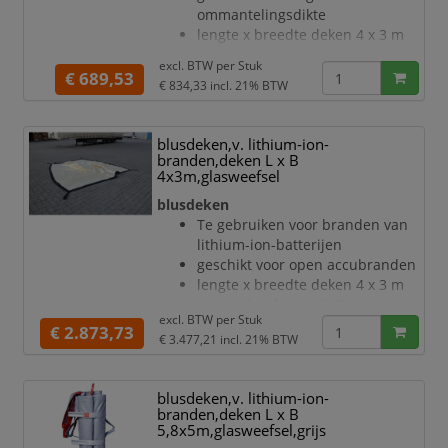
ommantelingsdikte
verbinding met naaigaren
lengte x breedte deken 4 x 3 m
bescherming tegen uitbreiding,
snijvastheid van 18,45 N
schade, rookontwikkeling, stof en
excl. BTW per
Stuk
temperatuurbestendigheid:
€ 689,53
vuil
€ 834,33
incl. 21% BTW
kortstondig 1800 °C, langdurig
best
1150 °C
deken van silicavezel met
blusdeken,v. lithium-ion-
vermiculite coating
branden,deken L x B
materiaal extreem robuust,
4x3m,glasweefsel
uitermate barstbestendig
blusdeken
verbinding met naaigaren
Te gebruiken voor branden van
bescherming tegen uitbreiding,
lithium-ion-batterijen
schade, rookontwikkeling, stof en
geschikt voor open accubranden
vuil
lengte x breedte deken 4 x 3 m
brandgedrag conform DIN EN
snijvastheid van 18,45 N
13501 door MPA beve
excl. BTW per
Stuk
temperatuurbestendigheid:
€ 2.873,73
€ 3.477,21
incl. 21% BTW
kortstondig 2500 °C, langdurig
1600 °C
deken van glasweefsel met
blusdeken,v. lithium-ion-
vermiculite coating
branden,deken L x B
materiaal extreem robuust,
5,8x5m,glasweefsel,grijs
uitermate barstbestendig