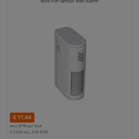
Mini PIR-Sensor Met Alarm
€ 11,64
excl. BTW per
Stuk
€ 14,08
incl. 21% BTW