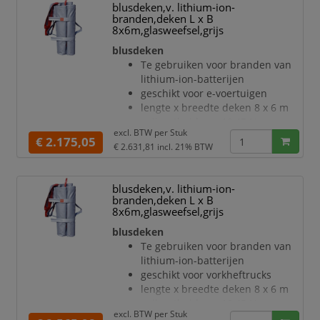
blusdeken,v. lithium-ion-
10^6 ohm
branden,deken L x B
deken van glasweefsel met
8x6m,glasweefsel,grijs
siliconencoating in grijs
blusdeken
materiaal extreem robuust,
Te gebruiken voor branden van
uitermate barstbestendig
lithium-ion-batterijen
verbinding met naaigaren
geschikt voor e-voertuigen
bescherming tegen uitbreiding,
lengte x breedte deken 8 x 6 m
schade, rookontwikkeling, stof en
snijvastheid van 18,45 N
vuil
excl. BTW per
Stuk
elektrische weerstand < 1.0 x
€ 2.175,05
met greep
€ 2.631,81
incl. 21% BTW
10^6 ohm
best
deken van glasweefsel met
siliconencoating in grijs
blusdeken,v. lithium-ion-
materiaal extreem robuust,
branden,deken L x B
uitermate barstbestendig
8x6m,glasweefsel,grijs
verbinding met naaigaren
blusdeken
bescherming tegen uitbreiding,
Te gebruiken voor branden van
schade, rookontwikkeling, stof en
lithium-ion-batterijen
vuil
geschikt voor vorkheftrucks
met greep
lengte x breedte deken 8 x 6 m
bestendig tegen chemische
snijvastheid van 18,45 N
stoffen, zuren en vocht
excl. BTW per
Stuk
temperatuurbestendigheid: