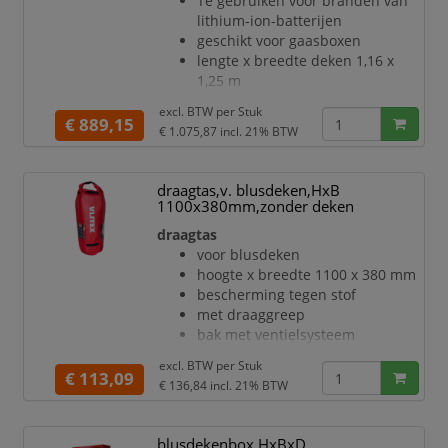
Te gebruiken voor branden van
10^6 ohm
lithium-ion-batterijen
deken van glasweefsel met
geschikt voor gaasboxen
siliconencoating in grijs
lengte x breedte deken 1,16 x
verbinding met naaigaren
1,25 m
bescherming tegen uitbreiding,
snijvastheid van 18,45 N
schade, rookontwikkeling, stof
excl. BTW per
Stuk
temperatuurbestendigheid:
€ 889,15
€ 1.075,87
incl. 21% BTW
kortstondig 1750 °C, langdurig
1000 °C
elektrische weerstand < 1.0 x
draagtas,v. blusdeken,HxB
10^6 ohm
1100x380mm,zonder deken
deken van glasweefsel met
draagtas
siliconencoating in grijs
voor blusdeken
materiaal extreem robuust,
hoogte x breedte 1100 x 380 mm
uitermate barstbestendig
bescherming tegen stof
verbinding met naaigaren
met draaggreep
bescherming tegen uitbreiding,
bak met ventielsysteem
schade, rookontwikkeling, stof en
inhoud levering: zonder deken
vuil
excl. BTW per
Stuk
€ 113,09
be
€ 136,84
incl. 21% BTW
blusdekenbox,HxBxD