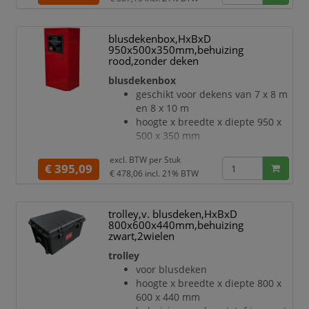
met draaigreepsluiting
bestendig tegen weersinvloeden
voor wandmontage
blusdekenbox,HxBxD
inhoud levering: zonder deken
950x500x350mm,behuizing
rood,zonder deken
blusdekenbox
geschikt voor dekens van 7 x 8 m
en 8 x 10 m
hoogte x breedte x diepte 950 x
500 x 350 mm
behuizing van metaal in rood
excl. BTW per
Stuk
bescherming tegen vochtschade
€ 395,09
€ 478,06
incl. 21% BTW
met draaigreepsluiting
bestendig tegen weersinvloeden
voor wandmontage
trolley,v. blusdeken,HxBxD
inhoud levering: zonder deken
800x600x440mm,behuizing
zwart,2wielen
trolley
voor blusdeken
hoogte x breedte x diepte 800 x
600 x 440 mm