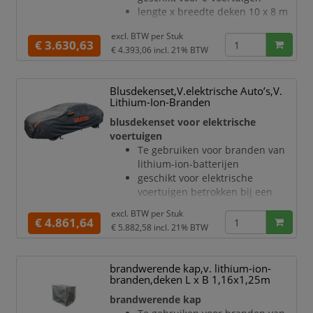
bescherming tegen uitbreiding,
lengte x breedte deken 10 x 8 m
schade, rookontwikkeling, stof en
snijvastheid van 18,45 N
vuil
excl. BTW per
Stuk
temperatuurbestendigheid:
€ 3.630,63
met greep
€ 4.393,06
incl. 21% BTW
kortstondig 1750 °C, langdurig
bes
1000 °C
elektrische weerstand < 1.0 x
Blusdekenset,V.elektrische Auto’s,V.
10^6 ohm
Lithium-Ion-Branden
deken van glasweefsel met
blusdekenset voor elektrische
siliconencoating in grijs
voertuigen
materiaal extreem robuust,
Te gebruiken voor branden van
uitermate barstbestendig
lithium-ion-batterijen
verbinding met naaigaren
geschikt voor elektrische
bescherming tegen uitbreiding,
voertuigen betrokken bij een
schade, rookontwikkeling, stof en
ongeval
vuil
excl. BTW per
Stuk
lengte x breedte deken 7 x 4 - 6
€ 4.861,64
met greep
€ 5.882,58
incl. 21% BTW
m
be
snijvastheid van 18,45 N
temperatuurbestendigheid:
brandwerende kap,v. lithium-ion-
kortstondig 1300 °C, langdurig
branden,deken L x B 1,16x1,25m
1000 °C
brandwerende kap
elektrische weerstand < 1.0 x