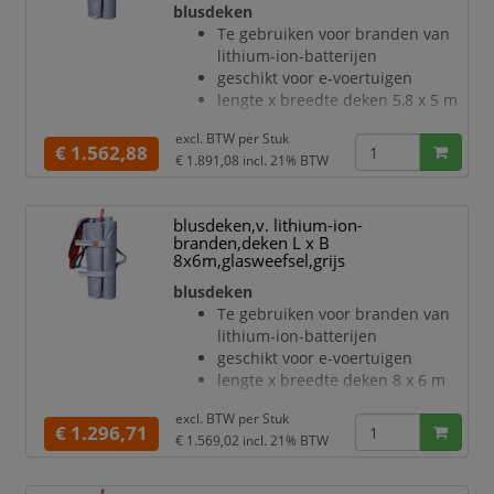
blusdeken
verbinding met naaigaren
Te gebruiken voor branden van
bescherming tegen uitbreiding,
lithium-ion-batterijen
schade, rookontwikkeling, stof en
geschikt voor e-voertuigen
vuil
lengte x breedte deken 5,8 x 5 m
brandgedrag conform DIN EN
snijvastheid van 18,45 N
13501 door MPA bevestigd
excl. BTW per
Stuk
temperatuurbestendigheid:
€ 1.562,88
€ 1.891,08
incl. 21% BTW
kortstondig 1300 °C, langdurig
1000 °C
elektrische weerstand < 1.0 x
blusdeken,v. lithium-ion-
10^6 ohm
branden,deken L x B
deken van glasweefsel met
8x6m,glasweefsel,grijs
siliconencoating in grijs
blusdeken
materiaal extreem robuust,
Te gebruiken voor branden van
uitermate barstbestendig
lithium-ion-batterijen
verbinding met naaigaren
geschikt voor e-voertuigen
bescherming tegen uitbreiding,
lengte x breedte deken 8 x 6 m
schade, rookontwikkeling, stof en
snijvastheid van 18,45 N
vuil
excl. BTW per
Stuk
temperatuurbestendigheid:
€ 1.296,71
met greep
€ 1.569,02
incl. 21% BTW
kortstondig 1000 °C, langdurig
b
650 °C
elektrische weerstand < 1.0 x