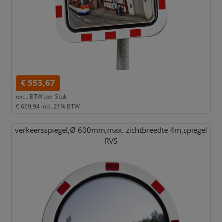
€ 553,67
excl. BTW per
Stuk
€ 669,94
incl. 21% BTW
verkeersspiegel,
Ø 600mm,
max. zichtbreedte 4m,
spiegel
RVS