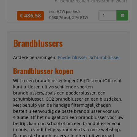
behuizing van kunststof in zwart
bescherming tegen vochtschade
excl. BTW per
Stuk
met sluitklemmen
€ 486,58
€ 588,76
incl. 21% BTW
2 wielen
met beugelgreep
bestendig tegen vuil en vocht
Brandblussers
Andere benamingen:
Poederblusser
,
Schuimblusser
Brandblusser kopen
Wilt u een brandblusser kopen? Bij DiscountOffice.nl
kunt u kiezen uit verschillende soorten
brandblussers, zoals een poederblusser, een
schuimblusser, CO2 brandblusser en een blusdeken.
Met behulp van de handige filtermogelijkheden
bestelt u eenvoudig de beste brandblusser voor uw
situatie. Of het nu gaat om een brandblusser voor uw
bedrijf, kantoor, school of om een brandblusser voor
in huis, u vindt het gegarandeerd via onze webshop.
De meeste brandblussers zijn direct uit voorraad