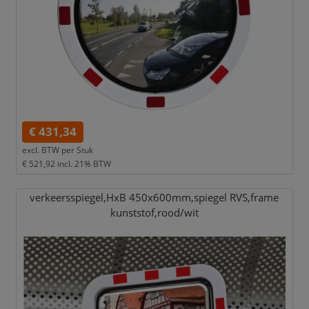
€ 431,34
excl. BTW per
Stuk
€ 521,92
incl. 21% BTW
verkeersspiegel,
HxB 450x600mm,
spiegel RVS,
frame
kunststof,
rood/
wit