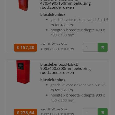
470x490x150mm,behuizing
rood,zonder deken
blusdekenbox
geschikt voor dekens van 1,5 x 1,5
m tot 4 x 5 m
hoogte x breedte x diepte 470 x
490 x 150 mm
behuizing van metaal in rood
excl. BTW per
Stuk
bescherming tegen vochtschade
€ 157,20
€ 190,21
incl. 21% BTW
met draaigreepsluiting
bestendig tegen weersinvloeden
voor wandmontage
blusdekenbox,HxBxD
inhoud levering: zonder deken
900x450x300mm,behuizing
rood,zonder deken
blusdekenbox
geschikt voor dekens van 5 x 5,8
m tot 6 x 8 m
hoogte x breedte x diepte 900 x
450 x 300 mm
behuizing van metaal in rood
excl. BTW per
Stuk
bescherming tegen vochtschade
€ 278,64
€ 337,15
incl. 21% BTW