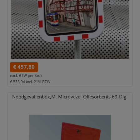
€ 457,80
excl. BTW per
Stuk
€ 553,94
incl. 21% BTW
Noodgevallenbox,
M. Microvezel-Oliesorbents,
69-Dlg.