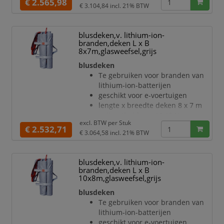
€ 2.565,98
brandgedrag confor
€ 3.104,84
incl. 21% BTW
kortstondig 1750 °C, langdurig
1000 °C
elektrische weerstand < 1.0 x
blusdeken,v. lithium-ion-
10^6 ohm
branden,deken L x B
deken van glasweefsel met
8x7m,glasweefsel,grijs
siliconencoating in grijs
blusdeken
materiaal extreem robuust,
Te gebruiken voor branden van
uitermate barstbestendig
lithium-ion-batterijen
verbinding met naaigaren
geschikt voor e-voertuigen
bescherming tegen uitbreiding,
lengte x breedte deken 8 x 7 m
schade, rookontwikkeling, stof en
snijvastheid van 18,45 N
vuil
excl. BTW per
Stuk
temperatuurbestendigheid:
€ 2.532,71
met greep
€ 3.064,58
incl. 21% BTW
kortstondig 1750 °C, langdurig
be
1000 °C
elektrische weerstand < 1.0 x
blusdeken,v. lithium-ion-
10^6 ohm
branden,deken L x B
deken van glasweefsel met
10x8m,glasweefsel,grijs
siliconencoating in grijs
blusdeken
materiaal extreem robuust,
Te gebruiken voor branden van
uitermate barstbestendig
lithium-ion-batterijen
verbinding met naaigaren
geschikt voor e-voertuigen