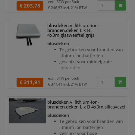
excl. BTW per
Stuk
snijvastheid van 18,45 N
€ 203,78
vuil
€ 246,57
incl. 21% BTW
temperatuurbestendigheid:
beste
kortstondig 1000 °C, langdurig
650 °C
blusdeken,v. lithium-ion-
elektrische weerstand < 1.0 x
branden,deken L x B
10^6 ohm
4x3m,glasweefsel,grijs
deken van glasweefsel met
blusdeken
siliconencoating in grijs
Te gebruiken voor branden van
materiaal extreem robuust,
lithium-ion-batterijen
uitermate barstbestendig
geschikt voor middelgrote
verbinding met naaigaren
apparaten
bescherming tegen uitbreiding,
lengte x breedte deken 4 x 3 m
schade, rookontwikkeling, stof en
excl. BTW per
Stuk
snijvastheid van 18,45 N
€ 311,91
vuil
€ 377,41
incl. 21% BTW
temperatuurbestendigheid:
be
kortstondig 1000 °C, langdurig
650 °C
blusdeken,v. lithium-ion-
elektrische weerstand < 1.0 x
branden,deken L x B 4x3m,silicavezel
10^6 ohm
blusdeken
deken van glasweefsel met
Te gebruiken voor branden van
siliconencoating in grijs
lithium-ion-batterijen
materiaal extreem robuust,
geschikt voor hoge
uitermate barstbestendig