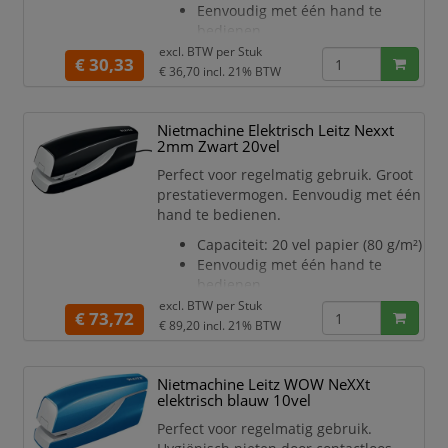
Eenvoudig met één hand te
bedienen
Betrouwbare prestatie door
excl. BTW per
Stuk
€ 30,33
gebruik van adapter
€ 36,70
incl. 21% BTW
Gebruik e1 nietjes om storingen
te voorkomen
Nietmachine Elektrisch Leitz Nexxt
3 jaar garantie en veiligheid
2mm Zwart 20vel
getest volgens GS bij gebruik van
Leitz nietjes
Perfect voor regelmatig gebruik. Groot
Kleur Zwart
prestatievermogen. Eenvoudig met één
Afmetingen 44 x 64 x 153
hand te bedienen.
Lieferomvang Inclusief adapter
Capaciteit: 20 vel papier (80 g/m²)
Eenvoudig met één hand te
bedienen
Betrouwbare prestatie door
excl. BTW per
Stuk
€ 73,72
gebruik van adapter
€ 89,20
incl. 21% BTW
Gebruik e2 nietjes om storingen
te voorkomen
Nietmachine Leitz WOW NeXXt
3 jaar garantie en veiligheid
elektrisch blauw 10vel
getest volgens GS bij gebruik van
Leitz nietjes
Perfect voor regelmatig gebruik.
Kleur Zwart