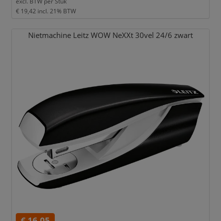
excl. BTW per
Stuk
€ 19,42
incl. 21% BTW
Nietmachine Leitz WOW NeXXt 30vel 24/
6 zwart
€ 16,05