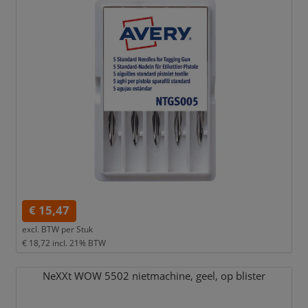
€ 15,47
excl. BTW per
Stuk
€ 18,72
incl. 21% BTW
NeXXt WOW 5502 nietmachine,
geel,
op blister