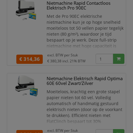
Nietmachine Rapid Contactloos
Niet tot 10 vel (80-grams papier)
Elektrisch Pro 90EC
Hygiënisch nieten door
contactloos gebruik. Het is niet
Met de Pro 90EC elektrische
nodig
nietmachine kun je op hoge snelheid
moeiteloos tot 50 vellen papier tegelijk
nieten (80 g/m²), waardoor je tijd
bespaart op je werk. Deze full-strip
nietmachine met hoge capaciteit is
volledig automatisch en ideaal voor
excl. BTW per
Stuk
intensief gebruik op kantoor of in de
€ 314,36
€ 380,38
incl. 21% BTW
industrie.
De 90EC is 3x sneller dan bijvoorbeeld
Nietmachine Elektrisch Rapid Optima
de Rapid 5050e elektrische
60E 60vel Zwart/Zilver
nietmachine, de nietkracht wordt
automatisch aangepast. De instelbare
Moeiteloos, krachtig een grote stapel
inlegdiepte e
papier nieten tot 60 vel. Volledig
automatisch of handmatig gestuurd
elektrisch nieten (door op de voorkant
te drukken). Efficiënt nieten met
FlatClinch bespaart tot 30%
opslagruimte. Helpt om het nietje
excl. BTW per
Stuk