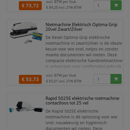
Betrouwbare prestatie door
excl. BTW per
Stuk
€ 73,72
gebruik van adapter
€ 89,20
incl. 21% BTW
Gebruik e2 nietjes om storingen
te voorkomen
Nietmachine Elektrisch Optima Grip
3 jaar garantie en veiligheid
20vel Zwart/Zilver
getest volgens GS bij gebruik van
Leitz nietjes
De Rexel Optima Grip elektrische
Kleur Blauw
nietmachine in zwart/zilver is de ideale
Afmetingen 63 x 77 x 190
keuze voor wie snel, netjes en zonder
Lieferomvang Inclusief adapte
moeite documenten wil nieten. Deze
compacte elektrische handnietmachine
is ontworpen voor comfortabel gebruik
op kantoor, op een balie of in een
excl. BTW per
Stuk
thuiswerkplek. Dankzij het
€ 53,73
€ 65,01
incl. 21% BTW
ergonomische ontwerp ligt hij prettig
in de hand en werk je efficiënt, ook bij
regelmatig gebruik.
Rapid 5025E elektrische nietmachine
contactloos tot 25 vel
Met een nietcapaciteit tot 20 vel in
combinatie met Rexel Optima
De Rapid 5025E elektrische
nietmachine is dé oplossing voor wie
snel, nauwkeurig en hygiënisch
documenten wil nieten. Deze