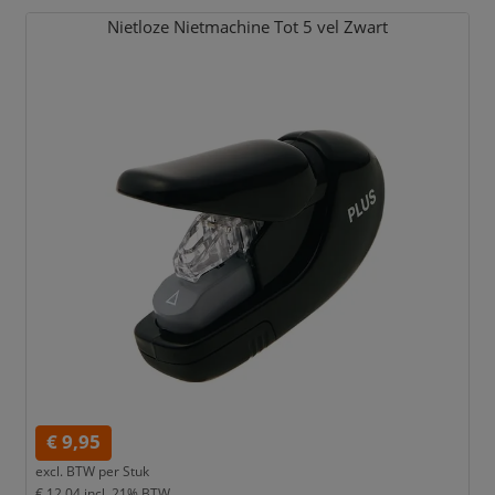
Nietloze Nietmachine Tot 5 vel Zwart
€ 9,95
excl. BTW per
Stuk
€ 12,04
incl. 21% BTW