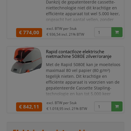
Dankzij de gepatenteerde cassette-
niettechnologie niet dit krachtige en
efficiënte apparaat tot wel 5.000 keer,
ongeacht het aantal vellen, zonder
bijvullen. De 5080E is ontworpen voor
excl. BTW per
Stuk
duurzaamheid en gaat tot wel 500.000
€ 774,00
€ 936,54
incl. 21% BTW
nietbewerkingen mee, waardoor hij
perfect is voor intensief gebruik in
kantoren, drukkerijen, scholen en
Rapid contactloze elektrische
universiteiten. De LED-indicator
nietmachine 5080E zilver/oranje
knippert wanne
Met de Rapid 5080E kan je moeiteloos
maximaal 80 vel papier (80 g/m²)
tegelijk nieten. Dit krachtige en
efficiënte apparaat is voorzien van de
gepatenteerde Cassette Stapling-
technologie en kan tot 5.000 keer
nieten zonder dat deze opnieuw
excl. BTW per
Stuk
hoeven te worden geladen, ongeacht
€ 842,11
€ 1.018,95
incl. 21% BTW
het aantal vellen. Ontworpen voor
duurzaamheid kan de 5080E tot wel
500.000 nietbeurten aan, wat hem
perfect maakt voor intensief gebruik in