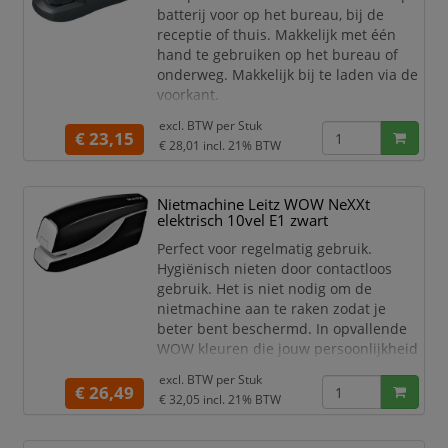
batterij voor op het bureau, bij de
receptie of thuis. Makkelijk met één
hand te gebruiken op het bureau of
onderweg. Makkelijk bij te laden via de
voorkant.
Niet tot 10 vel (80-grams papier)
excl. BTW per
Stuk
€ 23,15
Makkelijk met één hand te
€ 28,01
incl. 21% BTW
gebruiken op het bureau
Ook gemakkelijk voor gebruik
Nietmachine Leitz WOW NeXXt
onderweg
elektrisch 10vel E1 zwart
Op batterij (4 R6 batterijen)
Voor 24/6 en 26/6 Rapid Strong
Perfect voor regelmatig gebruik.
nietjes.
Hygiënisch nieten door contactloos
10 mm insteekdiepte
gebruik. Het is niet nodig om de
Hygi
nietmachine aan te raken zodat je
beter bent beschermd. In opvallende
WOW kleuren die jouw persoonlijkheid
kunnen boosten. Werkt op batterijen
excl. BTW per
Stuk
voor gemakkelijk mobiel gebruik. Leitz
€ 26,49
€ 32,05
incl. 21% BTW
elektrische nietjes E1 garanderen altijd
perfect nieten.