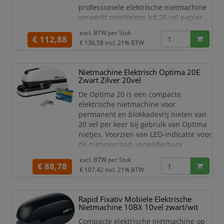
professionele elektrische nietmachine
verwerkt moeiteloos tot 25 vel papier
van 80 g/m² en is speciaal ontwikkeld
excl. BTW per
Stuk
voor omgevingen waar veel en vaak
€ 112,88
€ 136,58
incl. 21% BTW
wordt geniet, zoals kantoren,
hotelrecepties, balies en kassapunten.
Dankzij de contactloze bediening en
Nietmachine Elektrisch Optima 20E
het slimme LED-geleidingssysteem
Zwart Zilver 20vel
werk je sneller, preciezer en
De Optima 20 is een compacte
comfortabel
elektrische nietmachine voor
permanent en blokkadevrij nieten van
20 vel per keer bij gebruik van Optima
nietjes. Voorzien van LED-indicator voor
de nietvoorraad, verwijderbare
ontnieter en hoogtegeleider. De
excl. BTW per
Stuk
nietmachine heeft een inlegdiepte van
€ 88,78
€ 107,42
incl. 21% BTW
42mm en wordt geleverd inclusief
1.000 Rexel Optima nr. 56 nietjes en
een adapter. Functioneert ook met 6 AA
Rapid Fixativ Mobiele Elektrische
-batterijen (niet inbegrepen).
Nietmachine 10BX 10vel zwart/wit
Nietcapaciteit: 20 vel me
Compacte elektrische nietmachine op