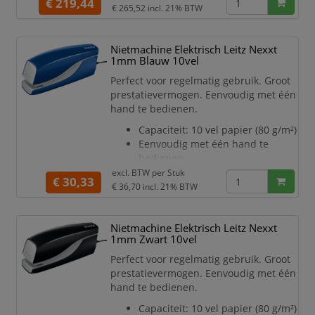
precies te positioneren op het
€ 219,44
€ 265,52
incl. 21% BTW
document. Nieten zonder vastlopen bij
gebruik van Rapid Optima HD70
nietjes. De geïntegreerde LED indicator
Nietmachine Elektrisch Leitz Nexxt
geeft aan wanneer de nietjes bijna op
1mm Blauw 10vel
zijn.
Perfect voor regelmatig gebruik. Groot
Niet tot 60 vel
prestatievermogen. Eenvoudig met één
hand te bedienen.
Capaciteit: 10 vel papier (80 g/m²)
Eenvoudig met één hand te
bedienen
Betrouwbare prestatie door
excl. BTW per
Stuk
€ 30,33
gebruik van adapter
€ 36,70
incl. 21% BTW
Gebruik e1 nietjes om storingen
te voorkomen
Nietmachine Elektrisch Leitz Nexxt
3 jaar garantie en veiligheid
1mm Zwart 10vel
getest volgens GS bij gebruik van
Leitz nietjes
Perfect voor regelmatig gebruik. Groot
Kleur Blauw
prestatievermogen. Eenvoudig met één
Afmetingen 44 x 64 x 153
hand te bedienen.
Lieferomvang Inclusief adapter e
Capaciteit: 10 vel papier (80 g/m²)