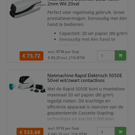
belangrijk zijn.
2mm Wit 20vel
Dankzij de
3-in-1 functionaliteit
is de
Perfect voor regelmatig gebruik. Groot
Rapid 106E geschikt vo
prestatievermogen. Eenvoudig met één
hand te bedienen.
Capaciteit: 20 vel papier (80 g/m²)
Eenvoudig met één hand te
bedienen
Betrouwbare prestatie door
excl. BTW per
Stuk
€ 73,72
gebruik van adapter
€ 89,20
incl. 21% BTW
Gebruik e2 nietjes om storingen
te voorkomen
Nietmachine Rapid Elektrisch 5050E
3 jaar garantie en veiligheid
50vel wit/zwart contactloos
getest volgens GS bij gebruik van
Leitz nietjes
Met de Rapid 5050E kunt u moeiteloos
Kleur Wit
maximaal 50 vel papier (80 g/m²)
Afmetingen 63 x 77 x 190
tegelijk nieten. Dit krachtige en
Lieferomvang Inclusief adapter
efficiënte apparaat is voorzien van de
gepatenteerde Cassette Stapling-
technologie en kan tot 5.000 keer
nieten zonder dat deze opnieuw
excl. BTW per
Stuk
hoeven te worden geladen, ongeacht
€ 533,68
€ 645,75
incl. 21% BTW