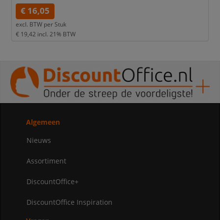
€ 16,05
excl. BTW per
Stuk
€ 19,42
incl. 21% BTW
Algemeen
Nieuws
Assortiment
DiscountOffice+
DiscountOffice Inspiration