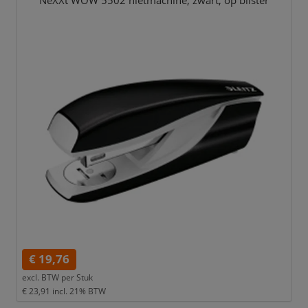
NeXXt WOW 5502 nietmachine,
zwart,
op blister
€ 19,76
excl. BTW per
Stuk
€ 23,91
incl. 21% BTW