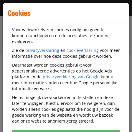
Menu
Cookies
Voor webwinkels zijn cookies nodig om goed te
kunnen functioneren en de prestaties te kunnen
evalueren.
Zie de
privacyverklaring
en
cookieverklaring
voor meer
informatie over hoe deze cookies gebruikt worden.
Daarnaast worden cookies gebruikt voor
filter
gepersonaliseerde advertenties op het Google Ads
platform. In de
privacyverklaring van Google
kunt u
Kantoorartikelen
Nietmachines en toebehoren
meer informatie vinden over hoe Google persoonlijke
Elektrische nietmachines
informatie verwerkt.
Het is mogelijk uw voorkeuren in te stellen en deze
Elektrische nietmachines
later te wijzigen. Kiest u ervoor om te weigeren, dan
worden alleen cookies geplaatst die nodig zijn voor de
goede werking van de website en wordt uw bezoek
Populariteit
aan onze website anoniem geregistreerd.