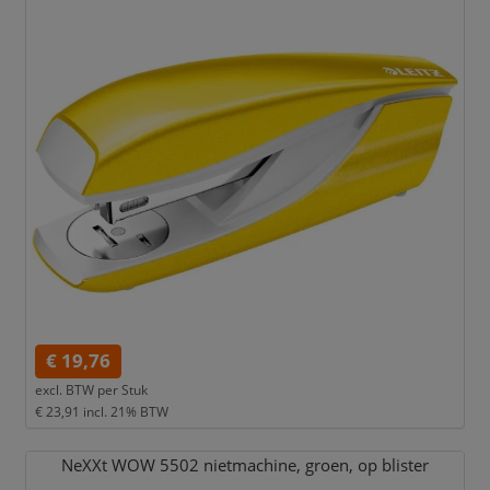
€ 19,76
excl. BTW per
Stuk
€ 23,91
incl. 21% BTW
NeXXt WOW 5502 nietmachine,
groen,
op blister