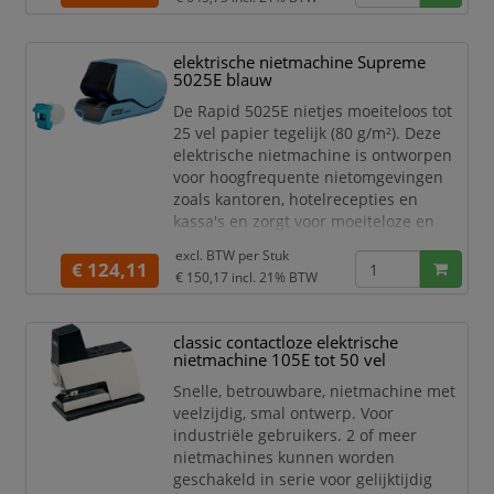
het aantal vellen. De 5050E is
ontworpen met het oog op
duurzaamheid en is ontworpen voor
elektrische nietmachine Supreme
maximaal 500.000 nietbewerkingen,
5025E blauw
waardoor hij perfect is voor gebruik
De Rapid 5025E nietjes moeiteloos tot
van grote volu
25 vel papier tegelijk (80 g/m²). Deze
elektrische nietmachine is ontworpen
voor hoogfrequente nietomgevingen
zoals kantoren, hotelrecepties en
kassa's en zorgt voor moeiteloze en
betrouwbare prestaties. Voor
excl. BTW per
Stuk
verbeterde nauwkeurigheid en
€ 124,11
€ 150,17
incl. 21% BTW
efficiëntie is de 5025E voorzien van een
LED-geleidingssysteem dat precies
aangeeft waar elk nietje zal worden
classic contactloze elektrische
geplaatst. Ervaar hygiënisch nieten
nietmachine 105E tot 50 vel
dankzij de contactloze bedi
Snelle, betrouwbare, nietmachine met
veelzijdig, smal ontwerp. Voor
industriële gebruikers. 2 of meer
nietmachines kunnen worden
geschakeld in serie voor gelijktijdig