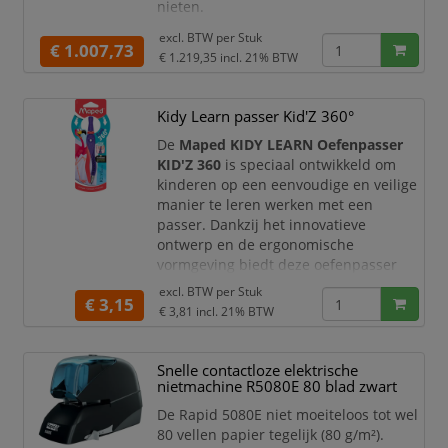
nieten.
Kenmerken:
excl. BTW per
Stuk
€ 1.007,73
Capaciteit tot 50 vel papier (80
€ 1.219,35
incl. 21% BTW
g/m²)
220V, standaard EU stekker
Kidy Learn passer Kid'Z 360°
Gebruikt 66/6-8 mm nietjes
Instelbare nietkracht
De
Maped KIDY LEARN Oefenpasser
Instelbare inlegdiepte 0-100 mm
KID'Z 360
is speciaal ontwikkeld om
Smal ontwerp voor veelzijdige
kinderen op een eenvoudige en veilige
opberging
manier te leren werken met een
Beschermkap, stroomtoevoer
passer. Dankzij het innovatieve
wordt afge
ontwerp en de ergonomische
vormgeving biedt deze oefenpasser
extra stabiliteit en gebruiksgemak
excl. BTW per
Stuk
€ 3,15
tijdens de eerste teken- en
€ 3,81
incl. 21% BTW
meetoefeningen.
De passer is voorzien van een
360°
Snelle contactloze elektrische
draaibare kop
, waardoor kinderen een
nietmachine R5080E 80 blad zwart
natuurlijke handhouding kunnen
aannemen en gemakkelijker nauwkeuri
De Rapid 5080E niet moeiteloos tot wel
80 vellen papier tegelijk (80 g/m²).