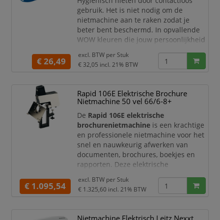
Hygiënisch nieten door contactloos
Afmetingen 63 x 77 x 190
gebruik. Het is niet nodig om de
Lieferomvang Inclusief adapter
nietmachine aan te raken zodat je
beter bent beschermd. In opvallende
WOW kleuren die jouw persoonlijkheid
kunnen boosten. Werkt op batterijen
excl. BTW per
Stuk
voor gemakkelijk mobiel gebruik. Leitz
€ 26,49
€ 32,05
incl. 21% BTW
elektrische nietjes E1 garanderen altijd
perfect nieten.
Rapid 106E Elektrische Brochure
Niet tot 10 vel (80-grams papier)
Nietmachine 50 vel 66/6-8+
Hygiënisch nieten door
contactloos gebruik. Het is niet
De
Rapid 106E elektrische
nodig
brochurenietmachine
is een krachtige
en professionele nietmachine voor het
snel en nauwkeurig afwerken van
documenten, brochures, boekjes en
rapporten. Deze elektrische
nietmachine is ontworpen voor
excl. BTW per
Stuk
intensief gebruik in kantoren,
€ 1.095,54
€ 1.325,60
incl. 21% BTW
copyshops, drukkerijen, postkamers en
repro-afdelingen waar snelheid,
precisie en een nette afwerking
Nietmachine Elektrisch Leitz Nexxt