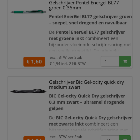
Gelschrijver Pentel Energel BL77
bijzonder geschikt voor correcties,
groen 0.35mm
beoordelingen, markeringen en
dagelijkse notities op kantoor, op
Pentel EnerGel BL77 gelschrijver groen
school of
– soepel, snel drogend en navulbaar
De
Pentel EnerGel BL77 gelschrijver
met groene inkt
combineert een
bijzonder vloeiende schrijfervaring met
een snelle droogtijd. De originele
Pentel EnerGel-inkt glijdt soepel over
excl. BTW per
Stuk
€ 1,60
het papier en zorgt voor een heldere,
€ 1,94
incl. 21% BTW
gelijkmatige groene schrijflijn. Hierdoor
is deze gelroller ideaal voor notities,
Gelschrijver Bic Gel-ocity quick dry
correcties, kleurcodering,
medium zwart
administratief werk en creatieve
toepassinge
BIC Gel-ocity Quick Dry gelschrijver
0,3 mm zwart – ultrasnel drogende
gelpen
De
BIC Gel-ocity Quick Dry gelschrijver
met zwarte inkt
combineert een
bijzonder soepele schrijfervaring met
ultrasnel drogende gelinkt. De inkt
excl. BTW per
Stuk