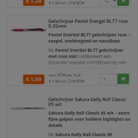
€ 1,24
glijdt gelijkmatig over het papier en
€ 1,50
incl. 21% BTW
droogt vrijwel direct, waardoor de kans
op vegen en vlekken sterk wordt
Gelschrijver Pentel Energel BL77 roze
verminderd. Deze comfortabele gelpen
0.35mm
is ideaal voor intensief schrijfwerk op
kantoor, op school, tijdens vergaderi
Pentel EnerGel BL77 gelschrijver roze –
soepel, sneldrogend en navulbaar
De
Pentel EnerGel BL77 gelschrijver
met roze inkt
combineert een
bijzonder soepele schrijfervaring met
een snelle droogtijd. De originele
Pentel EnerGel-inkt vloeit gelijkmatig
excl. BTW per
Stuk
€ 1,60
over het papier en zorgt voor een
€ 1,94
incl. 21% BTW
heldere, levendige roze schrijflijn. Deze
navulbare gelroller is ideaal voor
Gelschrijver Sakura Gelly Roll Classic
kleurcodering, creatieve notities,
05 wit
planningen, bullet journals en dagelijks
schrijfwer
Sakura Gelly Roll Classic 05 wit – extra
fijne gelpen voor heldere highlights en
details
De
Sakura Gelly Roll Classic 05