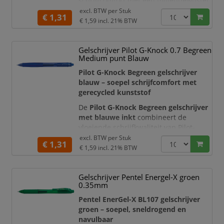
schrijfcomfort met een milieubewuster
ontwerp. De hoogwaardige Pilot-gelinkt
excl. BTW per
Stuk
€ 1,31
vloeit gelijkmatig over het papier en
€ 1,59
incl. 21% BTW
zorgt voor een duidelijke, intens zwarte
schrijflijn. Dankzij de ergonomische
Gelschrijver Pilot G-Knock 0.7 Begreen
rubberen grip, het praktische
Medium punt Blauw
drukknopmechanisme en de navulbare
constructie i
Pilot G-Knock Begreen gelschrijver
blauw – soepel schrijfcomfort met
gerecycled kunststof
De
Pilot G-Knock Begreen gelschrijver
met blauwe inkt
combineert de
vloeiende schrijfkwaliteit van Pilot-
gelinkt met een ergonomisch en
excl. BTW per
Stuk
€ 1,31
milieubewuster ontwerp. De pen is
€ 1,59
incl. 21% BTW
gemaakt met een hoog aandeel
gerecycled kunststof en behoort tot de
Gelschrijver Pentel Energel-X groen
duurzame
Pilot Begreen-serie
. Dankzij
0.35mm
de comfortabele rubberen grip, het
praktische drukknopmechanisme en de
Pentel EnerGel-X BL107 gelschrijver
duidelijke
groen – soepel, sneldrogend en
navulbaar