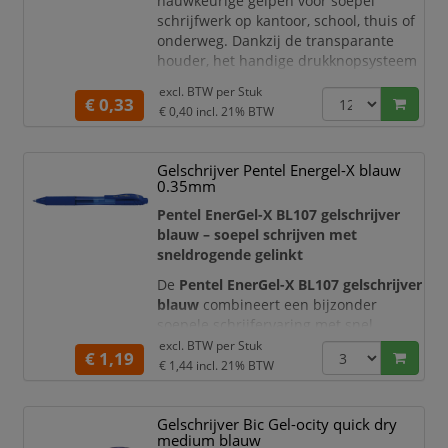
nauwkeurige gelpen voor soepel
schrijfwerk op kantoor, school, thuis of
onderweg. Dankzij de transparante
houder, het handige drukknopsysteem
en de rubberen grip schrijft u prettig
excl. BTW per
Stuk
en gecontroleerd, ook tijdens langere
€ 0,33
€ 0,40
incl. 21% BTW
schrijfsessies. De blauwe gelinkt en
medium schrijfpunt van
0,7 mm
zorgen voor een heldere, vloeiende en
Gelschrijver Pentel Energel-X blauw
consistente lijn.
0.35mm
Soepel schrijven met blauwe gelin
Pentel EnerGel-X BL107 gelschrijver
blauw – soepel schrijven met
sneldrogende gelinkt
De
Pentel EnerGel-X BL107 gelschrijver
blauw
combineert een bijzonder
soepele schrijfervaring met snel
drogende inkt en een comfortabele
excl. BTW per
Stuk
€ 1,19
grip. De vloeibare EnerGel-inkt vloeit
€ 1,44
incl. 21% BTW
gelijkmatig over het papier en
produceert een heldere, goed leesbare
Gelschrijver Bic Gel-ocity quick dry
blauwe schriftlijn. Hierdoor is deze
medium blauw
gelpen uitstekend geschikt voor