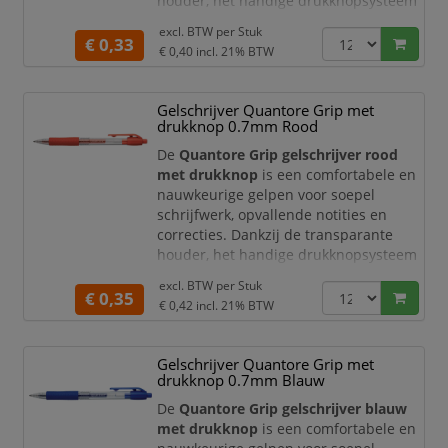
houder, het handige drukknopsysteem
en de rubberen grip schrijft u prettig
excl. BTW per
Stuk
en gecontroleerd, ook tijdens langere
€ 0,33
€ 0,40
incl. 21% BTW
schrijfsessies. De zwarte gelinkt en
medium schrijfpunt van
0,7 mm
zorgen voor een heldere, vloeiende en
Gelschrijver Quantore Grip met
professionele lijn.
drukknop 0.7mm Rood
Soepel schrijven met zwarte gel
De
Quantore Grip gelschrijver rood
met drukknop
is een comfortabele en
nauwkeurige gelpen voor soepel
schrijfwerk, opvallende notities en
correcties. Dankzij de transparante
houder, het handige drukknopsysteem
en de rubberen grip schrijft u prettig
excl. BTW per
Stuk
en gecontroleerd, ook tijdens langere
€ 0,35
€ 0,42
incl. 21% BTW
schrijfsessies. De rode gelinkt en
medium schrijfpunt van
0,7 mm
zorgen voor een heldere, vloeiende en
Gelschrijver Quantore Grip met
goed zichtbare lijn.
drukknop 0.7mm Blauw
Soepel schrijven met rode gelinkt
De
Quantore Grip gelschrijver blauw
met drukknop
is een comfortabele en