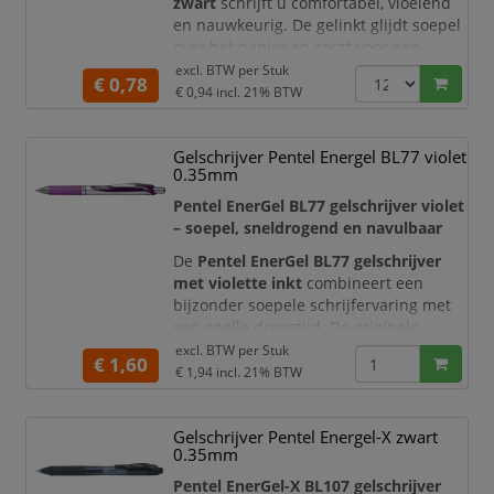
zwart
schrijft u comfortabel, vloeiend
en nauwkeurig. De gelinkt glijdt soepel
over het papier en zorgt voor een
gelijkmatige, duidelijk leesbare zwarte
excl. BTW per
Stuk
€ 0,78
schrijflijn. Dankzij de combinatie van
€ 0,94
incl. 21% BTW
een
rubberen grip, transparante
houder en praktisch
Gelschrijver Pentel Energel BL77 violet
drukknopmechanisme
is deze gelpen
0.35mm
geschikt voor dagelijks gebruik op
kantoor, op school, thuis
Pentel EnerGel BL77 gelschrijver violet
– soepel, sneldrogend en navulbaar
De
Pentel EnerGel BL77 gelschrijver
met violette inkt
combineert een
bijzonder soepele schrijfervaring met
een snelle droogtijd. De originele
Pentel EnerGel-inkt vloeit gelijkmatig
excl. BTW per
Stuk
€ 1,60
over het papier en zorgt voor een
€ 1,94
incl. 21% BTW
heldere, opvallende violette schrijflijn.
Deze navulbare gelroller is ideaal voor
Gelschrijver Pentel Energel-X zwart
notities, kleurcodering, planningen,
0.35mm
creatieve toepassingen en dagelijks sc
Pentel EnerGel-X BL107 gelschrijver