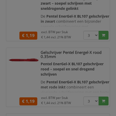
zwart – soepel schrijven met
sneldrogende gelinkt
De
Pentel EnerGel-X BL107 gelschrijver
in zwart
combineert een bijzonder
soepele schrijfervaring met
sneldrogende gelinkt. Hierdoor schrijft
excl. BTW per
Stuk
€ 1,19
u comfortabel, strak en zonder onnodig
€ 1,44
incl. 21% BTW
vlekken. De pen is zeer geschikt voor
dagelijks gebruik op kantoor, tijdens
Gelschrijver Pentel Energel-X rood
vergaderingen, op school en thuis.
0.35mm
Dankzij de fijne schrijflijn maakt u
duidelijke notities, vult u formu
Pentel EnerGel-X BL107 gelschrijver
rood – soepel en snel drogend
schrijven
De
Pentel EnerGel-X BL107 gelschrijver
met rode inkt
combineert een
vloeiende schrijfervaring met een korte
droogtijd. De originele EnerGel-inkt
excl. BTW per
Stuk
€ 1,19
glijdt soepel over het papier en zorgt
€ 1,44
incl. 21% BTW
voor een heldere, gelijkmatige rode
schrijflijn. Hierdoor is deze gelroller