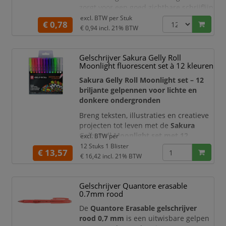
zorgt voor een goed zichtbare schrijflijn
en is ideaal voor correcties,
excl. BTW per
Stuk
€ 0,78
aantekeningen, markeringen en
€ 0,94
incl. 21% BTW
administratief schrijfwerk. Dankzij de
combinatie van een
rubberen grip,
Gelschrijver Sakura Gelly Roll
transparante houder en praktisch
Moonlight fluorescent set à 12 kleuren
drukknopmechanisme
is deze gelpen
prettig in dagelijks gebruik.
Sakura Gelly Roll Moonlight set – 12
briljante gelpennen voor lichte en
donkere ondergronden
Breng teksten, illustraties en creatieve
projecten tot leven met de
Sakura
Gelly Roll Moonlight set met 12
excl. BTW per
gelpennen
. Deze veelzijdige set bevat
12 Stuks 1 Blister
€ 13,57
tien levendige Moonlight-kleuren,
€ 16,42
incl. 21% BTW
aangevuld met een witte Gelly Roll
Basic en een transparante Gelly Roll
Gelschrijver Quantore erasable
Stardust met glittereffect. De
0.7mm rood
dekkende, gepigmenteerde gelinkt
komt uitstekend tot zijn recht op wit,
De
Quantore Erasable gelschrijver
rood 0,7 mm
is een uitwisbare gelpen