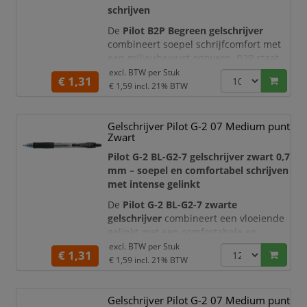
schrijven
De
Pilot B2P Begreen gelschrijver
combineert soepel schrijfcomfort met
een milieubewust ontwerp. B2P staat
voor
“Bottle to Pen”
: de transparante
excl. BTW per
Stuk
€ 1,31
houder is geïnspireerd op de vorm van
€ 1,59
incl. 21% BTW
een waterfles en wordt grotendeels
vervaardigd uit gerecyclede PET-
Gelschrijver Pilot G-2 07 Medium punt
flessen. Zo kiest u voor een duurzame
Zwart
gelpen zonder in te leveren op
schrijfkwaliteit.
Pilot G-2 BL-G2-7 gelschrijver zwart 0,7
mm – soepel en comfortabel schrijven
De blauwe gelinkt zorgt voo
met intense gelinkt
De
Pilot G-2 BL-G2-7 zwarte
gelschrijver
combineert een vloeiende
gelinkt met een comfortabele en
nauwkeurige schrijfervaring. De
excl. BTW per
Stuk
€ 1,31
medium punt van 0,7 mm zorgt voor
€ 1,59
incl. 21% BTW
een gelijkmatige, goed leesbare
schrijflijn. Hierdoor is deze gelpen
Gelschrijver Pilot G-2 07 Medium punt
geschikt voor dagelijkse notities,