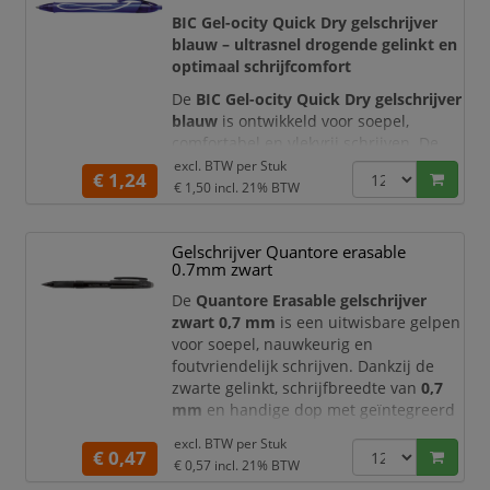
dagelijks gebruik op kantoor, op school
BIC Gel-ocity Quick Dry gelschrijver
en thui
blauw – ultrasnel drogende gelinkt en
optimaal schrijfcomfort
De
BIC Gel-ocity Quick Dry gelschrijver
blauw
is ontwikkeld voor soepel,
comfortabel en vlekvrij schrijven. De
heldere blauwe gelinkt glijdt
excl. BTW per
Stuk
€ 1,24
moeiteloos over het papier en droogt
€ 1,50
incl. 21% BTW
zeer snel. Hierdoor wordt de kans op
vegen en vlekken aanzienlijk
Gelschrijver Quantore erasable
verminderd, zelfs wanneer u in een
0.7mm zwart
hoog tempo schrijft.
De
Quantore Erasable gelschrijver
De pen is voorzien van een
medium
zwart 0,7 mm
is een uitwisbare gelpen
penpunt van
voor soepel, nauwkeurig en
foutvriendelijk schrijven. Dankzij de
zwarte gelinkt, schrijfbreedte van
0,7
mm
en handige dop met geïntegreerd
uitwisgedeelte corrigeert u
excl. BTW per
Stuk
schrijffouten eenvoudig zonder
€ 0,47
€ 0,57
incl. 21% BTW
correctievloeistof of gum. Ideaal voor