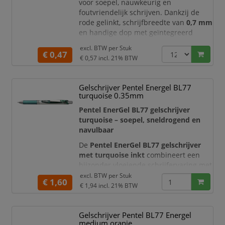
voor soepel, nauwkeurig en
foutvriendelijk schrijven. Dankzij de
rode gelinkt, schrijfbreedte van
0,7 mm
en handige dop met geïntegreerd
uitwisgedeelte corrigeert u
excl. BTW per
Stuk
schrijffouten eenvoudig zonder
€ 0,47
€ 0,57
incl. 21% BTW
correctievloeistof of losse gum. Ideaal
voor school, kantoor, studie, notities,
formulieren, planningen en dagelijks
Gelschrijver Pentel Energel BL77
schrijfwerk waarbij correcties snel
turquoise 0.35mm
nodig kunnen zijn.
Pentel EnerGel BL77 gelschrijver
Uitwisba
turquoise – soepel, sneldrogend en
navulbaar
De
Pentel EnerGel BL77 gelschrijver
met turquoise inkt
combineert een
bijzonder vloeiende schrijfervaring met
een korte droogtijd. De originele
excl. BTW per
Stuk
€ 1,60
EnerGel-inkt beweegt soepel over het
€ 1,94
incl. 21% BTW
papier en zorgt voor een heldere, frisse
turquoise schrijflijn. Dankzij de
Gelschrijver Pentel BL77 Energel
comfortabele rubberen grip, het
medium oranje