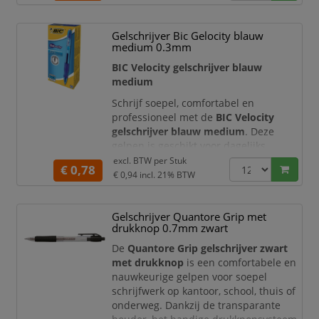
van circa 0,4 mm, waardoor de pen
geschikt is voor duidelijk leesbare
Gelschrijver Bic Gelocity blauw
notities, formulieren, correspondentie
medium 0.3mm
en dagelijks schrijfwerk.
BIC Velocity gelschrijver blauw
De ergonomische rubberen grip biedt
medium
extra controle e
Schrijf soepel, comfortabel en
professioneel met de
BIC Velocity
gelschrijver blauw medium
. Deze
gelpen is geschikt voor dagelijks
schrijfwerk op kantoor, school, thuis of
excl. BTW per
Stuk
€ 0,78
aan de balie. De blauwe gelinkt zorgt
€ 0,94
incl. 21% BTW
voor een vloeiende schrijfervaring en
een duidelijke, verzorgde tekst op
Gelschrijver Quantore Grip met
papier.
drukknop 0.7mm zwart
De BIC Velocity gelschrijver is voorzien
De
Quantore Grip gelschrijver zwart
van een
rubberen grip
voor extra
met drukknop
is een comfortabele en
comfort en controle tijdens het sc
nauwkeurige gelpen voor soepel
schrijfwerk op kantoor, school, thuis of
onderweg. Dankzij de transparante