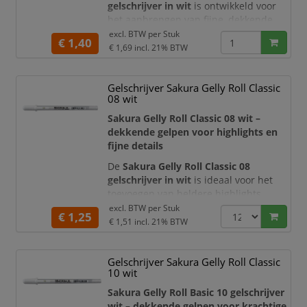
gelschrijver in wit
is ontwikkeld voor
het aanbrengen van fijne, dekkende
lijnen op donkere, gekleurde en lichte
excl. BTW per
Stuk
€ 1,40
ondergronden. De witte pigmentgelinkt
€ 1,69
incl. 21% BTW
vloeit soepel en gelijkmatig uit de pen,
zodat u nauwkeurig kunt tekenen en
Gelschrijver Sakura Gelly Roll Classic
schrijven zonder veel druk uit te
08 wit
oefenen. Deze fijne gelpen is ideaal
voor illustraties, handlette
Sakura Gelly Roll Classic 08 wit –
dekkende gelpen voor highlights en
fijne details
De
Sakura Gelly Roll Classic 08
gelschrijver in wit
is ideaal voor het
toevoegen van heldere highlights,
contouren en decoratieve details aan
excl. BTW per
Stuk
€ 1,25
creatieve projecten. De dekkende witte
€ 1,51
incl. 21% BTW
gelinkt valt uitstekend op tegen zwart,
donker en gekleurd papier. Dankzij de
Gelschrijver Sakura Gelly Roll Classic
soepele inkttoevoer en medium
10 wit
schrijfpunt werkt u nauwkeurig zonder
veel druk op de pen uit te oefenen.
Sakura Gelly Roll Basic 10 gelschrijver
wit – dekkende gelpen voor krachtige