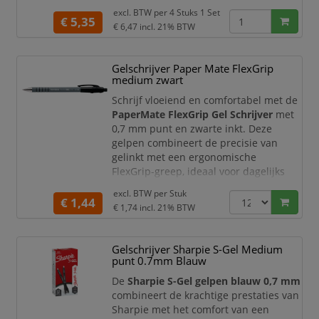
blauw, rood en groen
. De bekende
excl. BTW per
4 Stuks 1 Set
€ 5,35
Pilot G-2-pennen combineren soepel
€ 6,47
incl. 21% BTW
vloeiende gelinkt met een comfortabele
rubberen grip en een handig
Gelschrijver Paper Mate FlexGrip
drukknopmechanisme. De
medium zwart
meegeleverde Set2Go-verpakking
gebruikt u onderweg als
Schrijf vloeiend en comfortabel met de
beschermende houder en op uw werkp
PaperMate FlexGrip Gel Schrijver
met
0,7 mm punt en zwarte inkt. Deze
gelpen combineert de precisie van
gelinkt met een ergonomische
FlexGrip-greep, ideaal voor dagelijks
gebruik op school, kantoor of thuis.
excl. BTW per
Stuk
€ 1,44
Productomschrijving
€ 1,74
incl. 21% BTW
De PaperMate FlexGrip Gel Schrijver
beschikt over een 0,7 mm punt die
Gelschrijver Sharpie S-Gel Medium
zorgt voor consistente, vloeiende lijnen.
punt 0.7mm Blauw
De gelinkt glijdt soepel over het papier
en levert heldere zwarte i
De
Sharpie S-Gel gelpen blauw 0,7 mm
combineert de krachtige prestaties van
Sharpie met het comfort van een