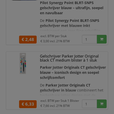
Pilot Synergy Point BLRT-SNP5
gelschrijver blauw – ultrafijn, soepel
en navulbaar
De
Pilot Synergy Point BLRT-SNP5
gelschrijver met blauwe inkt
combineert een zeer fijne schrijflijn
met een soepele en betrouwbare
excl. BTW per
Stuk
€ 2,48
inkttoevoer. De innovatieve Synergy Tip
€ 3,00
incl. 21% BTW
verenigt de nauwkeurigheid van een
naaldpunt met de vloeiende
Gelschrijver Parker Jotter Original
schrijfervaring van een conische punt.
black CT medium blister à 1 stuk
Hierdoor schrijft u fijn en
gecontroleerd, zonder in te leveren op
Parker Jotter Originals CT gelschrijver
comfort.
blauw – iconisch design en soepel
schrijfcomfort
Met een puntdi
De
Parker Jotter Originals CT
gelschrijver in blauw
combineert het
herkenbare Jotter-design met de
vloeiende schrijfervaring van Parker-
excl. BTW per
Stuk 1 Blister
€ 6,33
gelinkt. De glanzende kunststof
€ 7,66
incl. 21% BTW
houder, roestvrijstalen bovenkant en