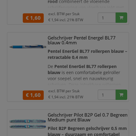
rood
combineert de vloeiende
schrijfervaring van vloeibare inkt met
het gebruiksgemak van een moderne
excl. BTW per
Stuk
€ 1,60
gelpen. De speciale EnerGel-inkt heeft
€ 1,94
incl. 21% BTW
een lage viscositeit, waardoor de pen
soepel over het papier beweegt en een
Gelschrijver Pentel Energel BL77
heldere, gelijkmatige rode lijn
blauw 0.4mm
produceert. Dankzij de snel drogende
formule is de kans op vlekken en
Pentel EnerGel BL77 rollerpen blauw –
uitvegen
retractable 0,4 mm
De
Pentel EnerGel BL77 rollerpen
blauw
is een comfortabele gelroller
voor soepel, snel en nauwkeurig
schrijven. Deze intrekbare rollerpen
combineert het vloeiende schrijfgevoel
excl. BTW per
Stuk
€ 1,60
van vloeibare inkt met de controle van
€ 1,94
incl. 21% BTW
gelinkt. Dankzij de
schrijfbreedte van
0,4 mm
schrijft u fijne, duidelijke lijnen
Gelschrijver Pilot B2P Gel 0.7 Begreen
die geschikt zijn voor notities,
Medium punt Blauw
formulieren, agenda’s, rapporten en
dagelijks kantoorwerk
Pilot B2P Begreen gelschrijver 0,5 mm
blauw – duurzaam en comfortabel