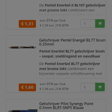
De
Pentel EnerGel-X BL107 gelschrijver
met groene inkt
combineert een
bijzonder soepele schrijfervaring met
een korte droogtijd. De originele Pentel
excl. BTW per
Stuk
€ 1,31
EnerGel-inkt vloeit gelijkmatig over het
€ 1,59
incl. 21% BTW
papier en zorgt voor een heldere
groene schrijflijn. Dankzij de rubberen
Gelschrijver Pentel Energel BL77 bruin
gripzone, het praktische
0.35mm
drukknopmechanisme en de navulbare
constructie is deze gelpen geschikt
Pentel EnerGel BL77 gelschrijver bruin
voor dageli
– soepel, sneldrogend en navulbaar
De
Pentel EnerGel BL77 gelschrijver
met bruine inkt
combineert een
bijzonder soepele schrijfervaring met
een korte droogtijd. De originele Pentel
EnerGel-inkt vloeit gelijkmatig over het
excl. BTW per
Stuk
€ 1,60
papier en zorgt voor een warme,
€ 1,94
incl. 21% BTW
duidelijk leesbare bruine schrijflijn.
Dankzij de comfortabele rubberen grip,
Gelschrijver Pilot Synergy Point
het praktische drukmechanisme en de
0.5mm BLRT-SNP5 Blauw
navulbare constructie is deze gelroller