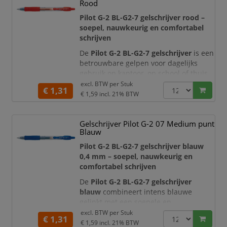
Rood
formulieren, verslagen,
correspondentie en administratief
Pilot G-2 BL-G2-7 gelschrijver rood –
schrijfwerk.
soepel, nauwkeurig en comfortabel
schrijven
De ergo
De
Pilot G-2 BL-G2-7 gelschrijver
is een
betrouwbare gelpen voor dagelijks
gebruik op kantoor, op school of thuis.
De hoogwaardige rode gelinkt vloeit
excl. BTW per
Stuk
€ 1,31
gelijkmatig over het papier en zorgt
€ 1,59
incl. 21% BTW
voor een heldere, goed zichtbare
schriftlijn. Hierdoor is de pen ideaal
Gelschrijver Pilot G-2 07 Medium punt
voor het corrigeren van teksten, het
Blauw
aanbrengen van opmerkingen, het
markeren van belangrijke informatie
Pilot G-2 BL-G2-7 gelschrijver blauw
0,4 mm – soepel, nauwkeurig en
comfortabel schrijven
De
Pilot G-2 BL-G2-7 gelschrijver
blauw
combineert intens blauwe
gelinkt met een soepele en
nauwkeurige schrijfervaring. De punt
excl. BTW per
Stuk
€ 1,31
van 0,7 mm produceert een schrijflijn
€ 1,59
incl. 21% BTW