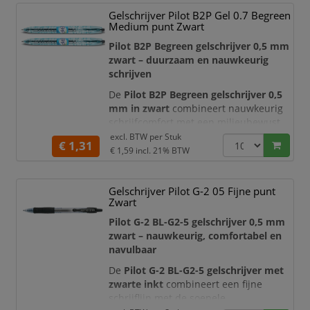
bekende Pentel EnerGel-inkt, die
Gelschrijver Pilot B2P Gel 0.7 Begreen
bijzonder soepel over het papier vloeit
Medium punt Zwart
en snel droogt. Hierdoor schrijft u
comfortabel, helder
Pilot B2P Begreen gelschrijver 0,5 mm
zwart – duurzaam en nauwkeurig
schrijven
De
Pilot B2P Begreen gelschrijver 0,5
mm in zwart
combineert nauwkeurig
schrijfcomfort met een milieubewust
ontwerp. B2P staat voor
“Bottle to
excl. BTW per
Stuk
€ 1,31
Pen”
: de karakteristieke penhouder is
€ 1,59
incl. 21% BTW
grotendeels gemaakt van gerecyclede
kunststof flessen. Dankzij de soepel
Gelschrijver Pilot G-2 05 Fijne punt
vloeiende zwarte gelinkt, fijne penpunt
Zwart
en comfortabele grip is deze gelroller
ideaal voor dagelijks schrijfwerk o
Pilot G-2 BL-G2-5 gelschrijver 0,5 mm
zwart – nauwkeurig, comfortabel en
navulbaar
De
Pilot G-2 BL-G2-5 gelschrijver met
zwarte inkt
combineert een fijne
schrijflijn met de soepele