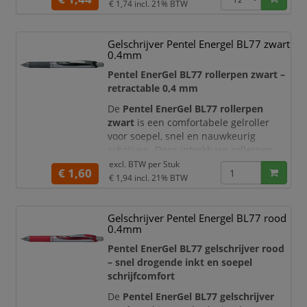
glijdt gemakkelijk over het papier en
€ 1,74
incl. 21% BTW
zorgt voor duidelijke, gelijkmatige
lijnen. Dankzij de
medium punt van
Gelschrijver Pentel Energel BL77 zwart
0,7 mm
schrijft u nauwkeurig en goed
0.4mm
leesbaar, zonder veel druk te hoeven
uitoefenen.
Pentel EnerGel BL77 rollerpen zwart –
retractable 0,4 mm
De ergonomisch vo
De
Pentel EnerGel BL77 rollerpen
zwart
is een comfortabele gelroller
voor soepel, snel en nauwkeurig
schrijven. Deze intrekbare rollerpen
combineert het vloeiende schrijfgevoel
excl. BTW per
Stuk
€ 1,60
van vloeibare inkt met de controle van
€ 1,94
incl. 21% BTW
gelinkt. Dankzij de
schrijfbreedte van
0,4 mm
schrijft u fijne, duidelijke lijnen
Gelschrijver Pentel Energel BL77 rood
die geschikt zijn voor notities,
0.4mm
formulieren, agenda’s, rapporten en
dagelijks kantoorwerk
Pentel EnerGel BL77 gelschrijver rood
– snel drogende inkt en soepel
schrijfcomfort
De
Pentel EnerGel BL77 gelschrijver