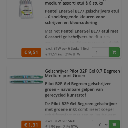
medium assorti etui à 6 stuks
schrijven zonder uitlopen of vegen. Dit
maakt de Sharpie S-Gel ideaal voor
Pentel EnerGel BL77 gelschrijvers etui
zowel links-
– 6 sneldrogende kleuren voor
schrijven en kleurcodering
Met het
Pentel EnerGel BL77 etui met
6 assorti gelschrijvers
heeft u zes
veelzijdige schrijfkleuren overzichtelijk
bij elkaar. De set bevat de kleuren
excl. BTW per
6 Stuks 1 Etui
€ 9,51
zwart, rood, blauw, groen, roze en
€ 11,51
incl. 21% BTW
violet
. Dankzij de soepel vloeiende en
snel drogende EnerGel-inkt zijn de
Gelschrijver Pilot B2P Gel 0.7 Begreen
pennen geschikt voor dagelijkse
Medium punt Groen
notities, kleurcodering, studie, planning
en creatieve schr
Pilot B2P Gel Begreen gelschrijver
groen – navulbare gelpen van
gerecycled kunststof
De
Pilot B2P Gel Begreen gelschrijver
met groene inkt
combineert soepel
schrijfcomfort met een milieubewust
ontwerp. B2P staat voor
“Bottle to
excl. BTW per
Stuk
€ 1,31
Pen”
: de karakteristieke penhouder is
€ 1,59
incl. 21% BTW