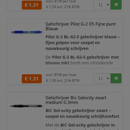
schrijfprestaties van de bekende Pilot
excl. BTW per
Stuk
€ 1,31
G-2-serie. De zachte gelinkt vloeit
€ 1,59
incl. 21% BTW
gelijkmatig over het papier en levert
een intens zwarte, goed leesbare lijn.
Gelschrijver Pilot G-2 05 Fijne punt
Dankzij de ergonomische rubberen
Blauw
grip, intrekbare punt en navulbare
constructie is deze gelpen geschikt
Pilot G-2 BL-G2-5 gelschrijver blauw –
voor dagel
fijne gelpen voor soepel en
nauwkeurig schrijven
De
Pilot G-2 BL-G2-5 gelschrijver met
blauwe inkt
biedt een uitstekende
combinatie van schrijfcomfort, precisie
en duurzaamheid. De zachte gelinkt
excl. BTW per
Stuk
€ 1,31
vloeit gelijkmatig over het papier en
€ 1,59
incl. 21% BTW
zorgt voor een intens blauwe, duidelijk
leesbare schrijflijn. Dankzij de fijne
Gelschrijver Bic Gelocity zwart
punt, ergonomische rubberen grip en
medium 0.3mm
praktische drukknop is deze navulbare
gelroller ideaal voor
BIC Gel-ocity gelschrijver zwart –
soepel en nauwkeurig schrijfcomfort
Met de
BIC Gel-ocity gelschrijver in