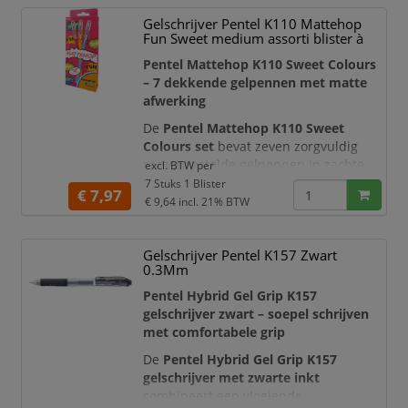
karakteristieke pijlclip geven de pen
Gelschrijver Pentel K110 Mattehop
een moderne retro-uitstraling. Dankzij
Fun Sweet medium assorti blister à
het praktische klikmechanisme en de
soepel schrijvende medium vulling is
Pentel Mattehop K110 Sweet Colours
dez
– 7 dekkende gelpennen met matte
afwerking
De
Pentel Mattehop K110 Sweet
Colours set
bevat zeven zorgvuldig
samengestelde gelpennen in zachte,
excl. BTW per
frisse kleuren. De sterk dekkende
7 Stuks 1 Blister
€ 7,97
gelinkt droogt op met een opvallende
€ 9,64
incl. 21% BTW
matte afwerking die aan kunststof
doet denken
. Hierdoor komen teksten,
Gelschrijver Pentel K157 Zwart
tekeningen en decoraties krachtig naar
0.3Mm
voren op licht, gekleurd, gecoat en
fotografisch papier.
Pentel Hybrid Gel Grip K157
gelschrijver zwart – soepel schrijven
De set bevat de kleuren
brui
met comfortabele grip
De
Pentel Hybrid Gel Grip K157
gelschrijver met zwarte inkt
combineert een vloeiende