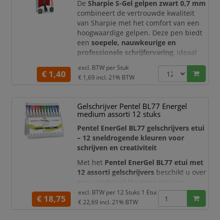
zowel links- als rechtshandig
De
Sharpie S-Gel gelpen zwart 0,7 mm
combineert de vertrouwde kwaliteit
van Sharpie met het comfort van een
hoogwaardige gelpen. Deze pen biedt
een
soepele, nauwkeurige en
professionele schrijfervaring
, ideaal
voor dagelijks gebruik op kantoor,
excl. BTW per
Stuk
school of thuis.
€ 1,40
€ 1,69
incl. 21% BTW
De gelinkt is
sneldrogend en vlekt niet
,
waardoor u zonder zorgen kunt
Gelschrijver Pentel BL77 Energel
schrijven zonder uitlopen of vegen. Dit
medium assorti 12 stuks
maakt de Sharpie S-Gel bijzonder
geschikt voor zowel links- als
Pentel EnerGel BL77 gelschrijvers etui
rechtshand
– 12 sneldrogende kleuren voor
schrijven en creativiteit
Met het
Pentel EnerGel BL77 etui met
12 assorti gelschrijvers
beschikt u over
een uitgebreid kleurenpalet voor
notities, kleurcodering, planningen en
excl. BTW per
12 Stuks 1 Etui
€ 18,75
creatieve toepassingen. De set bevat
€ 22,69
incl. 21% BTW
twaalf navulbare gelrollers met de