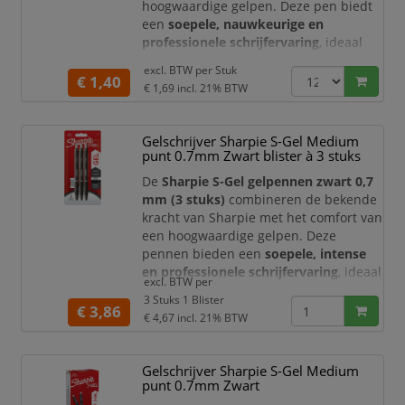
hoogwaardige gelpen. Deze pen biedt
een
soepele, nauwkeurige en
professionele schrijfervaring
, ideaal
voor dagelijks gebruik op kantoor,
excl. BTW per
Stuk
school of thuis.
€ 1,40
€ 1,69
incl. 21% BTW
De gelinkt is
sneldrogend en vlekt niet
,
waardoor u zonder zorgen kunt
Gelschrijver Sharpie S-Gel Medium
schrijven zonder uitlopen of vegen. Dit
punt 0.7mm Zwart blister à 3 stuks
maakt de Sharpie S-Gel bijzonder
geschikt voor zowel links- als
De
Sharpie S-Gel gelpennen zwart 0,7
rechtshand
mm (3 stuks)
combineren de bekende
kracht van Sharpie met het comfort van
een hoogwaardige gelpen. Deze
pennen bieden een
soepele, intense
en professionele schrijfervaring
, ideaal
excl. BTW per
voor dagelijks gebruik op kantoor,
3 Stuks 1 Blister
school of thuis.
€ 3,86
€ 4,67
incl. 21% BTW
De gelinkt is
sneldrogend en vlekt niet
,
waardoor u zonder zorgen kunt
Gelschrijver Sharpie S-Gel Medium
schrijven zonder uitlopen of vlekken.
punt 0.7mm Zwart
Dit maakt de Sharpie S-Gel perfect voor