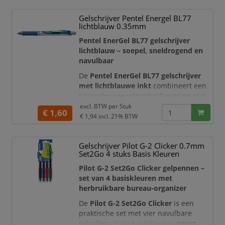
school, kantoor, studie, notities,
formulieren en dagelijks schrijfwerk.
Gelschrijver Pentel Energel BL77
lichtblauw 0.35mm
Uitwisbare gelpen voor foutloos
schrijven
Pentel EnerGel BL77 gelschrijver
lichtblauw – soepel, sneldrogend en
Met de Quantore Eras
navulbaar
De
Pentel EnerGel BL77 gelschrijver
met lichtblauwe inkt
combineert een
bijzonder soepele schrijfervaring met
een korte droogtijd. De originele Pentel
excl. BTW per
Stuk
€ 1,60
EnerGel-inkt vloeit gelijkmatig over het
€ 1,94
incl. 21% BTW
papier en zorgt voor een heldere, frisse
lichtblauwe schrijflijn. Deze navulbare
Gelschrijver Pilot G-2 Clicker 0.7mm
gelroller is ideaal voor kleurcodering,
Set2Go 4 stuks Basis Kleuren
notities, planningen, bullet journals en
creatief schri
Pilot G-2 Set2Go Clicker gelpennen –
set van 4 basiskleuren met
herbruikbare bureau-organizer
De
Pilot G-2 Set2Go Clicker
is een
praktische set met vier navulbare
gelrollers in de basiskleuren
zwart,