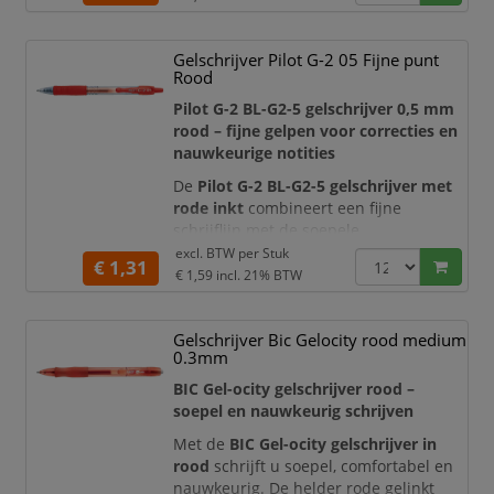
hoofdzakelijk gemaakt van gerecyclede
kunststof flessen. Dankzij de heldere
Gelschrijver Pilot G-2 05 Fijne punt
groene gelinkt, medium penpunt en
Rood
praktische klikbediening is deze pen
ideaal voor notities, kleurcoderin
Pilot G-2 BL-G2-5 gelschrijver 0,5 mm
rood – fijne gelpen voor correcties en
nauwkeurige notities
De
Pilot G-2 BL-G2-5 gelschrijver met
rode inkt
combineert een fijne
schrijflijn met de soepele
schrijfprestaties van de bekende Pilot
excl. BTW per
Stuk
€ 1,31
G-2-serie. De kleurintensieve gelinkt
€ 1,59
incl. 21% BTW
vloeit gelijkmatig over het papier en
zorgt voor een heldere, duidelijk
Gelschrijver Bic Gelocity rood medium
zichtbare rode lijn. Dankzij de
0.3mm
ergonomische rubberen grip,
intrekbare punt en navulbare
BIC Gel-ocity gelschrijver rood –
constructie is
soepel en nauwkeurig schrijven
Met de
BIC Gel-ocity gelschrijver in
rood
schrijft u soepel, comfortabel en
nauwkeurig. De helder rode gelinkt