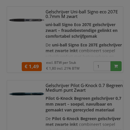
tegen water, oplosmiddelen en
verbleken, waardoor uw teksten
Gelschrijver Uni-ball Signo eco 207E
langdurig helder en leesbaar blijven.
0.7mm M zwart
Dankzij de rubberen antislipgrip,
intrekbare punt en navulbare
uni-ball Signo Eco 207E gelschrijver
constructie i
zwart – fraudebestendige gelinkt en
comfortabel schrijfgemak
De
uni-ball Signo Eco 207E gelschrijver
met zwarte inkt
combineert soepel
schrijfcomfort met betrouwbare en
duurzame schrijfprestaties. De
excl. BTW per
Stuk
€ 1,49
gepigmenteerde uni-ball Super Ink is
€ 1,80
incl. 21% BTW
waterbestendig, lichtecht en bestand
tegen veelgebruikte oplosmiddelen.
Gelschrijver Pilot G-Knock 0.7 Begreen
Hierdoor blijven uw notities,
Medium punt Zwart
handtekeningen en documenten
langdurig scherp en leesbaar.
Pilot G-Knock Begreen gelschrijver 0,7
mm zwart – soepel, navulbaar en
Dankzij d
gemaakt van gerecycled materiaal
De
Pilot G-Knock Begreen gelschrijver
met zwarte inkt
combineert soepel