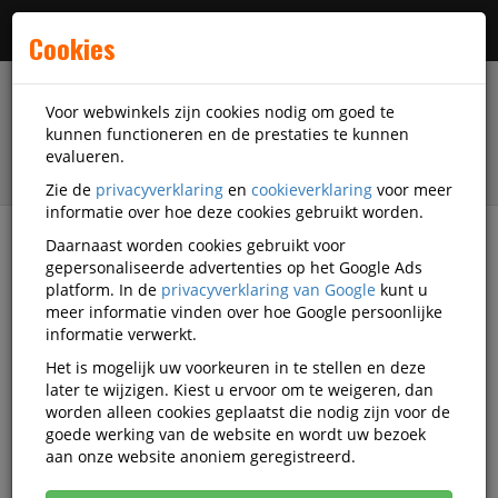
Menu
Cookies
Voor webwinkels zijn cookies nodig om goed te
kunnen functioneren en de prestaties te kunnen
evalueren.
Zie de
privacyverklaring
en
cookieverklaring
voor meer
informatie over hoe deze cookies gebruikt worden.
Daarnaast worden cookies gebruikt voor
filter
gepersonaliseerde advertenties op het Google Ads
platform. In de
privacyverklaring van Google
kunt u
Schrijfwaren
Pennen
Gelpen met drukknop
meer informatie vinden over hoe Google persoonlijke
informatie verwerkt.
Gelpen met drukknop
Het is mogelijk uw voorkeuren in te stellen en deze
later te wijzigen. Kiest u ervoor om te weigeren, dan
worden alleen cookies geplaatst die nodig zijn voor de
Populariteit
goede werking van de website en wordt uw bezoek
aan onze website anoniem geregistreerd.