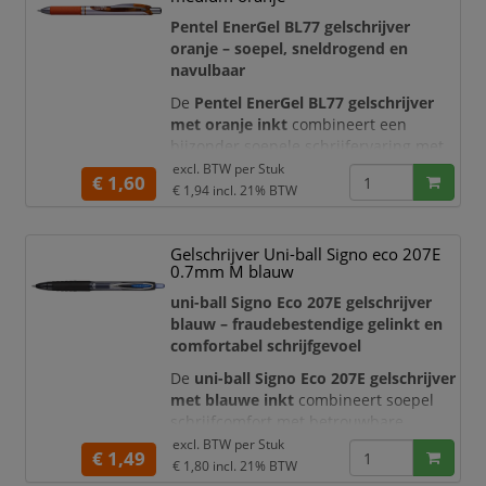
praktische drukmechanisme en de
navulbare constructie is deze gelroller
Pentel EnerGel BL77 gelschrijver
ideaal vo
oranje – soepel, sneldrogend en
navulbaar
De
Pentel EnerGel BL77 gelschrijver
met oranje inkt
combineert een
bijzonder soepele schrijfervaring met
een korte droogtijd. De originele
excl. BTW per
Stuk
€ 1,60
EnerGel-inkt vloeit gelijkmatig over het
€ 1,94
incl. 21% BTW
papier en zorgt voor een heldere,
opvallende oranje schrijflijn. Deze
Gelschrijver Uni-ball Signo eco 207E
navulbare gelroller is ideaal voor
0.7mm M blauw
kleurcodering, planningen,
studieaantekeningen, creatieve
uni-ball Signo Eco 207E gelschrijver
projecten en dagelijks schrij
blauw – fraudebestendige gelinkt en
comfortabel schrijfgevoel
De
uni-ball Signo Eco 207E gelschrijver
met blauwe inkt
combineert soepel
schrijfcomfort met betrouwbare,
duurzame schrijfprestaties. De
excl. BTW per
Stuk
€ 1,49
gepigmenteerde Super Ink is bestand
€ 1,80
incl. 21% BTW