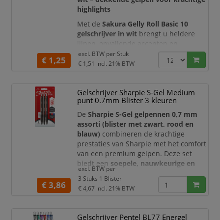
highlights
Met de
Sakura Gelly Roll Basic 10
gelschrijver in wit
brengt u heldere
lijnen, opvallende accenten en
dekkende details aan op donkere,
excl. BTW per
Stuk
€ 1,25
gekleurde en lichte ondergronden. De
€ 1,51
incl. 21% BTW
gepigmenteerde gelinkt op waterbasis
vloeit soepel en gelijkmatig uit de pen,
Gelschrijver Sharpie S-Gel Medium
zonder dat u veel druk hoeft uit te
punt 0.7mm Blister 3 kleuren
oefenen. Hierdoor is deze witte gelpen
ideaal voor illustraties, handlett
De
Sharpie S-Gel gelpennen 0,7 mm
assorti (blister met zwart, rood en
blauw)
combineren de krachtige
prestaties van Sharpie met het comfort
van een premium gelpen. Deze set
biedt een
soepele, nauwkeurige en
excl. BTW per
professionele schrijfervaring
voor
3 Stuks 1 Blister
dagelijks gebruik op kantoor, school of
€ 3,86
€ 4,67
incl. 21% BTW
thuis.
De gelinkt is
sneldrogend en vlekt niet
,
Gelschrijver Pentel BL77 Energel
waardoor u zonder zorgen kunt