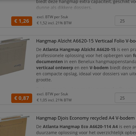
biedt deze hangmap extra capaciteit, geschikt vo
dunne als dikkere dossiers.
De hangmap heeft een
strakke grijze afwerking
excl. BTW per
Stuk
€ 1,26
professionele uitstraling geeft en past in elke
€ 1,52
incl. 21% BTW
kantooromgeving. De
glasheldere Alzicht ruiter
i
de
Hangmap Alzicht A6620-15 Verticaal Folio V-bo
De
Atlanta Hangmap Alzicht A6620-15
is een pr
professionele oplossing voor het opbergen van
f
documenten
in een Benelux hangmappenstanda
verticaal ontwerp
en een
V-bodem
biedt deze m
en compacte opslag, ideaal voor dossiers van ui
grootte.
De hangmap is uitgevoerd in
neutraal grijs
en he
excl. BTW per
Stuk
glasheldere Alzicht ruiter
die zowel van de voor-
€ 0,87
€ 1,05
incl. 21% BTW
bovenzijde goed leesbaar is, zodat u d
Hangmap Djois Economy recycled A4 V-bodem 
De
Atlanta Hangmap Eco A6620-114 A4
is een p
duurzame oplossing voor het overzichtelijk opb