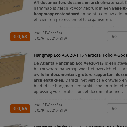
A4-documenten, dossiers en archiefmateriaal
. 
hangmap is geschikt voor gebruik in een
Benelu
hangmappenstandaard
en helpt u om uw admini
efficiënt en professioneel te organiseren.
Dankzij het
V-bodemontwerp
biedt deze hangm
excl. BTW per
Stuk
ruimte voor meerdere documenten of dikkere dos
€ 0,63
€ 0,76
incl. 21% BTW
map is gemaakt van
230 g/m²
Hangmap Eco A6620-115 Verticaal Folio V-Bod
De
Atlanta Hangmap Eco A6620-115
is een stev
betrouwbare hangmap voor het overzichtelijk ar
uw
folio-documenten, grotere rapporten, dossi
archiefstukken
. Dankzij het verticale ontwerp e
biedt deze hangmap een praktische en ruimteb
oplossing voor professioneel documentbeheer.
Deze hangmap is geschikt voor gebruik in een
Be
excl. BTW per
Stuk
hangmappenstandaard
en is speciaal ontworpe
€ 0,65
€ 0,79
incl. 21% BTW
formaat documente