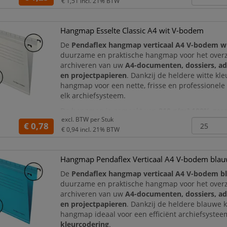
hangmappenstandaard
en heeft een neutrale
gr
€ 1,51
incl. 21% BTW
uitvoering
die perfect past in een prof
Hangmap Esselte Classic A4 wit V-bodem
De
Pendaflex hangmap verticaal A4 V-bodem w
duurzame en praktische hangmap voor het overzi
archiveren van uw
A4-documenten, dossiers, ad
en projectpapieren
. Dankzij de heldere witte kle
hangmap voor een nette, frisse en professionele u
elk archiefsysteem.
De hangmap is gemaakt van
210 g/m² 100% gere
excl. BTW per
Stuk
kraftkarton
en combineert stevigheid met een 
€ 0,78
€ 0,94
incl. 21% BTW
materiaalkeuze. De
V-bodem
Hangmap Pendaflex Verticaal A4 V-bodem bla
De
Pendaflex hangmap verticaal A4 V-bodem b
duurzame en praktische hangmap voor het overzi
archiveren van uw
A4-documenten, dossiers, ad
en projectpapieren
. Dankzij de heldere blauwe k
hangmap ideaal voor een efficiënt archiefsyste
kleurcodering
.