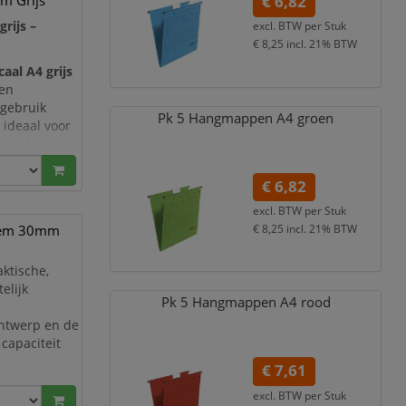
m Grijs
€ 6,82
rijs –
excl. BTW per
Stuk
€ 8,25
incl. 21% BTW
aal A4 grijs
 en
 gebruik
Pk 5 Hangmappen A4 groen
 ideaal voor
umenten,
grijke
€ 6,82
excl. BTW per
Stuk
odem 30mm
€ 8,25
incl. 21% BTW
aktische,
elijk
Pk 5 Hangmappen A4 rood
 ontwerp en de
capaciteit
€ 7,61
nelux
excl. BTW per
Stuk