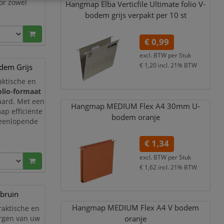
or zowel
Hangmap Elba Verticfile Ultimate folio V-
bodem grijs verpakt per 10 st
die een
€ 0,99
s zowel aan
excl. BTW per
Stuk
€ 1,20
incl. 21% BTW
dem Grijs
aktische en
olio-formaat
ard. Met een
Hangmap MEDIUM Flex A4 30mm U-
ap efficiënte
bodem oranje
teenlopende
€ 1,34
eft een
 als
excl. BTW per
Stuk
€ 1,62
incl. 21% BTW
bruin
Hangmap MEDIUM Flex A4 V bodem
raktische en
ergen van uw
oranje