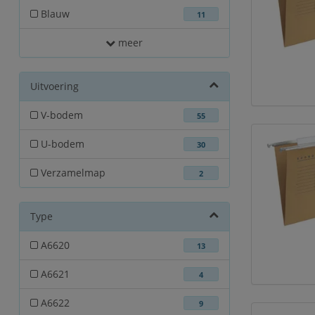
Blauw
11
meer
Uitvoering
V-bodem
55
U-bodem
30
Verzamelmap
2
Type
A6620
13
A6621
4
A6622
9