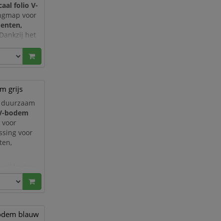
al folio V-
angmap voor
menten,
 Dankzij het
ngmap extra
n dan A4.
m grijs
n duurzaam
 V-bodem
 voor
ssing voor
ten,
vrij karton
 map extra
bodem blauw