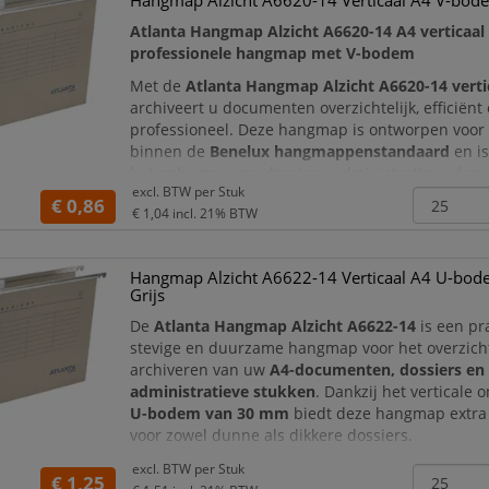
Hangmap Alzicht A6620-14 Verticaal A4 V-bode
Atlanta Hangmap Alzicht A6620-14 A4 verticaal g
professionele hangmap met V-bodem
Met de
Atlanta Hangmap Alzicht A6620-14 vertic
archiveert u documenten overzichtelijk, efficiënt
professioneel. Deze hangmap is ontworpen voor
binnen de
Benelux hangmappenstandaard
en is
het opbergen van dossiers, administratieve doc
excl. BTW per
Stuk
klantmappen, projectinformatie en andere belan
€ 0,86
€ 1,04
incl. 21% BTW
papieren.
De hangmap
Hangmap Alzicht A6622-14 Verticaal A4 U-b
Grijs
De
Atlanta Hangmap Alzicht A6622-14
is een pr
stevige en duurzame hangmap voor het overzicht
archiveren van uw
A4-documenten, dossiers en
administratieve stukken
. Dankzij het verticale
U-bodem van 30 mm
biedt deze hangmap extra 
voor zowel dunne als dikkere dossiers.
Deze hangmap is geschikt voor gebruik in een
Be
excl. BTW per
Stuk
€ 1,25