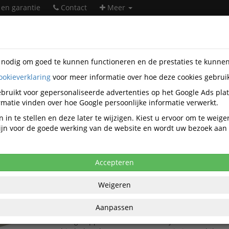
 en garantie
Contact
Meer
s nodig om goed te kunnen functioneren en de prestaties te kunne
ookieverklaring
voor meer informatie over hoe deze cookies gebrui
orartikelen
Hangmappen
Hangmappen verticaal
bruikt voor gepersonaliseerde advertenties op het Google Ads pla
Hangmappen verticaal
matie vinden over hoe Google persoonlijke informatie verwerkt.
 in te stellen en deze later te wijzigen. Kiest u ervoor om te weig
 zijn voor de goede werking van de website en wordt uw bezoek aa
Populariteit
Accepteren
Hangmap Alzicht A6622-15 Verticaal Folio U
Grijs
Weigeren
De
Atlanta Hangmap Alzicht A6622-15
is een pr
duurzame oplossing voor het efficiënt opbergen
Aanpassen
formaat documenten
in een Benelux
hangmappenstandaard. Dankzij de
U-bodem va