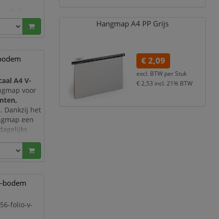
cycled
milieubewuste
Hangmap A4 PP Grijs
-bodem
€ 2,09
excl. BTW per
Stuk
aal A4 V-
€ 2,53
incl. 21% BTW
angmap voor
nten,
n
. Dankzij het
ngmap een
dagelijks
 kleur
,
 me
 V-bodem
6-folio-v-