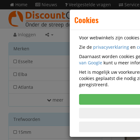
Home
Nieuws
Veelgestelde vragen
Service
Cookies
Inloggen
Voor webwinkels zijn cookie
Zie de
privacyverklaring
en
c
Kanto
Merken
Daarnaast worden cookies ge
Esselte
van Google
20
kunt u meer infor
Het is mogelijk uw voorkeuren
Elba
19
cookies geplaatst die nodig
geregistreerd.
Atlanta
17
meer
Trefwoorden
15mm
2