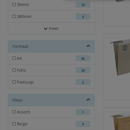
30mm
19
380mm
2
meer
Formaat
A4
66
Folio
29
Foolscap
2
Kleur
Assorti
1
Beige
3