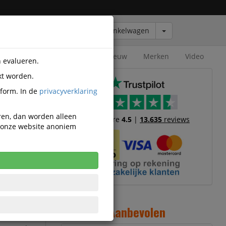
Winkelwagen
Outlet
Nieuw
Merken
Video
n evalueren.
kt worden.
tform. In de
privacyverklaring
eren, dan worden alleen
Trustscore
4.5
|
13.635
reviews
n onze website anoniem
-bodem 30mm
aktische en
 van
folio-
Aanbevolen
n 30 mm