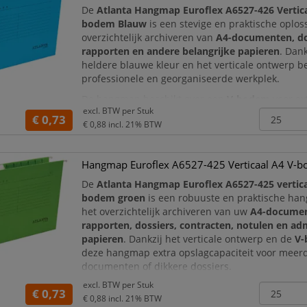
De
Atlanta Hangmap Euroflex A6527-426 Vertica
bodem Blauw
is een stevige en praktische oplos
overzichtelijk archiveren van
A4-documenten, do
rapporten en andere belangrijke papieren
. Dank
heldere blauwe kleur en het verticale ontwerp 
professionele en georganiseerde werkplek.
De hangmap beschikt over een
V-bodem
voor ex
excl. BTW per
Stuk
opslagcapaciteit, waardoor meerdere documente
€ 0,73
€ 0,88
incl. 21% BTW
dossiers eenvoudig o
Hangmap Euroflex A6527-425 Verticaal A4 V-
De
Atlanta Hangmap Euroflex A6527-425 vertica
bodem groen
is een robuuste en praktische ha
het overzichtelijk archiveren van uw
A4-documen
rapporten, dossiers, contracten, notulen en ad
papieren
. Dankzij het verticale ontwerp en de
V
deze hangmap extra opslagcapaciteit voor meer
documenten of dikkere dossiers.
excl. BTW per
Stuk
De heldere
groene kleur
maakt deze hangmap id
€ 0,73
€ 0,88
incl. 21% BTW
archiveren met kleurcodering.