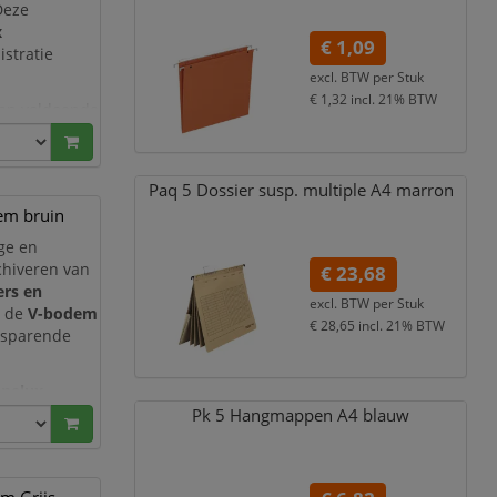
Deze
x
€ 1,09
stratie
excl. BTW per
Stuk
€ 1,32
incl. 21% BTW
ap voldoende
siers. De
Paq 5 Dossier susp. multiple A4 marron
em bruin
ige en
chiveren van
€ 23,68
ers en
excl. BTW per
Stuk
n de
V-bodem
€ 28,65
incl. 21% BTW
esparende
nelux
n voor
folio-
Pk 5 Hangmappen A4 blauw