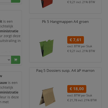
ijze
€ 9,21
incl. 21% BTW
Pk 5 Hangmappen A4 groen
it
is een
chtelijk
ministratie
ur zorgt deze
€ 7,61
itstraling in
excl. BTW per
Stuk
€ 9,21
incl. 21% BTW
cycled
milieubewuste
Paq 5 Dossiers susp. A4 àP marron
uw
lauw
is een
chtelijk
€ 18,00
ministratie
excl. BTW per
Stuk
leur is deze
€ 21,78
incl. 21% BTW
em met