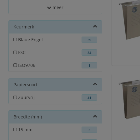
meer
Keurmerk
Blaue Engel
39
FSC
34
ISO9706
1
Papiersoort
Zuurvrij
41
Breedte (mm)
15 mm
3