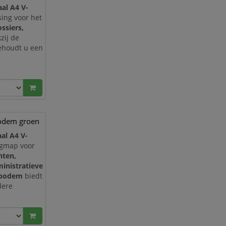
al A4 V-
sing voor het
ssiers,
zij de
behoudt u een
tra
n of dikke
bodem groen
al A4 V-
ngmap voor
ten,
ministratieve
-bodem
biedt
dere
eaal voor