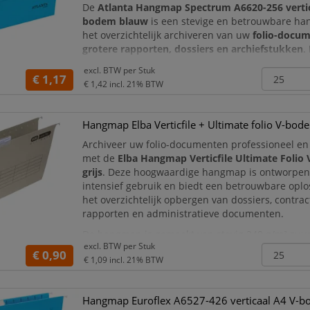
De
Atlanta Hangmap Spectrum A6620-256 vertica
bodem blauw
is een stevige en betrouwbare h
het overzichtelijk archiveren van uw
folio-docu
grotere rapporten, dossiers en archiefstukken
.
verticale ontwerp en de
V-bodem
biedt deze ha
excl. BTW per
Stuk
opslagcapaciteit voor documenten die groter zij
€ 1,17
€ 1,42
incl. 21% BTW
De heldere
blauwe kleur
maakt deze hang
Hangmap Elba Verticfile + Ultimate folio V-bode
Archiveer uw folio-documenten professioneel e
met de
Elba Hangmap Verticfile Ultimate Folio
grijs
. Deze hoogwaardige hangmap is ontworpen
intensief gebruik en biedt een betrouwbare oplo
het overzichtelijk opbergen van dossiers, contrac
rapporten en administratieve documenten.
De hangmap is gemaakt van stevig 240 g/m² zuur
excl. BTW per
Stuk
dat is versterkt met katoenvezels. Hierdoor is de
€ 0,90
€ 1,09
incl. 21% BTW
sterk, slijtvas
Hangmap Euroflex A6527-426 verticaal A4 V-