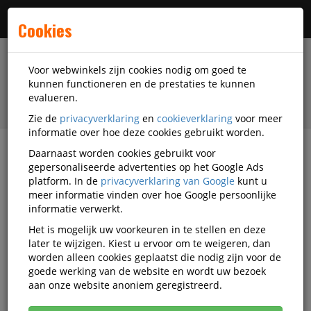
Menu
Cookies
Voor webwinkels zijn cookies nodig om goed te
kunnen functioneren en de prestaties te kunnen
evalueren.
Zie de
privacyverklaring
en
cookieverklaring
voor meer
informatie over hoe deze cookies gebruikt worden.
Daarnaast worden cookies gebruikt voor
filter
gepersonaliseerde advertenties op het Google Ads
platform. In de
privacyverklaring van Google
kunt u
Veiligheidsartikelen
Oogbescherming
meer informatie vinden over hoe Google persoonlijke
Lasbrillen
3M Lasbrillen
informatie verwerkt.
Het is mogelijk uw voorkeuren in te stellen en deze
3M Lasbrillen
later te wijzigen. Kiest u ervoor om te weigeren, dan
worden alleen cookies geplaatst die nodig zijn voor de
goede werking van de website en wordt uw bezoek
Actief filter:
3M
Titel alfabetisch
aan onze website anoniem geregistreerd.