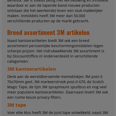
Benelux. 3M is steeds bezig met vernieuwing en innovatie
waardoor er aan de lopende band nieuwe producten
ontstaan die het (werkende) leven een stuk makkelijker
maken. Inmiddels heeft 3M meer dan 50.000
verschillende producten op de markt gebracht.
Breed assortiment 3M artikelen
Naast kantoorartikelen biedt 3M ook een breed
assortiment persoonlijke beschermingsmiddelen tegen
scherpe prijzen. Het indrukwekkende 3M assortiment is
bij DiscountOffice.nl onderverdeeld in verschillende
categorieën:
3M kantoorartikelen
Denk aan de wereldberoemde memoblokjes 3M post-it
76x76mm geel, 3M markeerstrook post-it 670, de Scotch
Magic Tape, de lijm 3M spraymount spuitbus en nog veel
meer populaire kantoorartikelen. Daarnaast levert 3M ook
een ruime keuze privacy filters.
3M tape
Voor elke klus heeft 3M de juist tape ontwikkeld, naast 3M