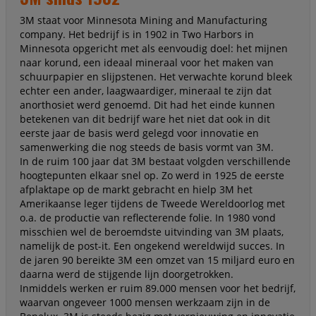
3M staat voor Minnesota Mining and Manufacturing
company. Het bedrijf is in 1902 in Two Harbors in
Minnesota opgericht met als eenvoudig doel: het mijnen
naar korund, een ideaal mineraal voor het maken van
schuurpapier en slijpstenen. Het verwachte korund bleek
echter een ander, laagwaardiger, mineraal te zijn dat
anorthosiet werd genoemd. Dit had het einde kunnen
betekenen van dit bedrijf ware het niet dat ook in dit
eerste jaar de basis werd gelegd voor innovatie en
samenwerking die nog steeds de basis vormt van 3M.
In de ruim 100 jaar dat 3M bestaat volgden verschillende
hoogtepunten elkaar snel op. Zo werd in 1925 de eerste
afplaktape op de markt gebracht en hielp 3M het
Amerikaanse leger tijdens de Tweede Wereldoorlog met
o.a. de productie van reflecterende folie. In 1980 vond
misschien wel de beroemdste uitvinding van 3M plaats,
namelijk de post-it. Een ongekend wereldwijd succes. In
de jaren 90 bereikte 3M een omzet van 15 miljard euro en
daarna werd de stijgende lijn doorgetrokken.
Inmiddels werken er ruim 89.000 mensen voor het bedrijf,
waarvan ongeveer 1000 mensen werkzaam zijn in de