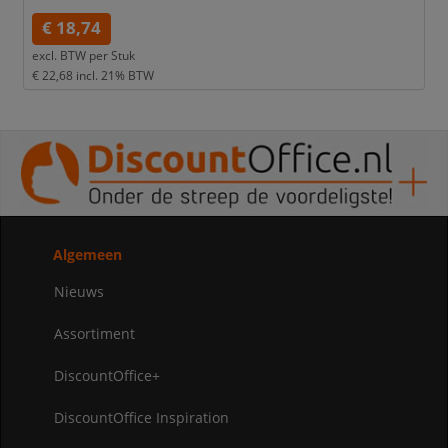
€ 18,74
excl. BTW per
Stuk
€ 22,68
incl. 21% BTW
Algemeen
Nieuws
Assortiment
DiscountOffice+
DiscountOffice Inspiration