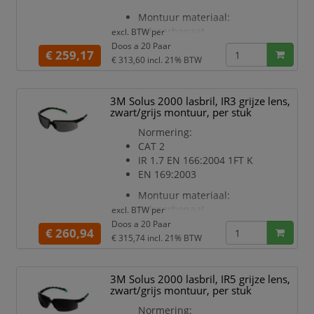
geven
Optionele, verwijderbare
Montuur materiaal:
afdichting met schuimrand helpt
Polycarbonaat
excl. BTW per
uw
Montuur kleur: Zwart/groen
Doos a 20 Paar
€ 259,17
Type: Steekveer
€ 313,60
incl. 21% BTW
Lens materiaal: Polycarbonaat
Lens kleur: IR 1.7
3M Solus 2000 lasbril, IR3 grijze lens,
Lens coating: Krasvast
zwart/grijs montuur, per stuk
Naam lenscoating: Scotchgard™
Zijkapjes: Geïntegreerd
Normering:
Kenmerk: Lasapplicatie
CAT 2
IR 1.7 EN 166:2004 1FT K
EN 169:2003
Montuur materiaal:
Polycarbonaat
excl. BTW per
Montuur kleur: Zwart/groen
Doos a 20 Paar
€ 260,94
Type: Steekveer
€ 315,74
incl. 21% BTW
Lens materiaal: Polycarbonaat
Lens kleur: IR 1.7
3M Solus 2000 lasbril, IR5 grijze lens,
Lens coating: Krasvast
zwart/grijs montuur, per stuk
Naam lenscoating: Scotchgard™
Zijkapjes: Geïntegreerd
Normering: