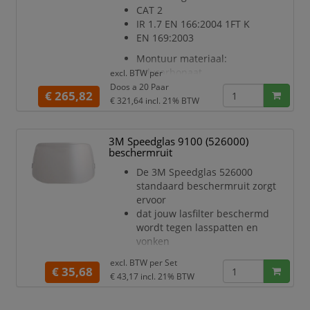
Kenmerk: Lasapplicatie
CAT 2
IR 1.7 EN 166:2004 1FT K
EN 169:2003
Montuur materiaal:
Polycarbonaat
excl. BTW per
Montuur kleur: Zwart/groen
Doos a 20 Paar
€ 265,82
Type: Steekveer
€ 321,64
incl. 21% BTW
Lens materiaal: Polycarbonaat
Lens kleur: IR 1.7
3M Speedglas 9100 (526000)
Lens coating: Krasvast
beschermruit
Naam lenscoating: Scotchgard™
Zijkapjes: Geïntegreerd
De 3M Speedglas 526000
Kenmerk: Lasapplicatie
standaard beschermruit zorgt
ervoor
dat jouw lasfilter beschermd
wordt tegen lasspatten en
vonken
andere deeltjes
excl. BTW per
Set
Deze ruitjes zijn te combineren
€ 35,68
€ 43,17
incl. 21% BTW
met diverse 3M Speedglas
lasfilters