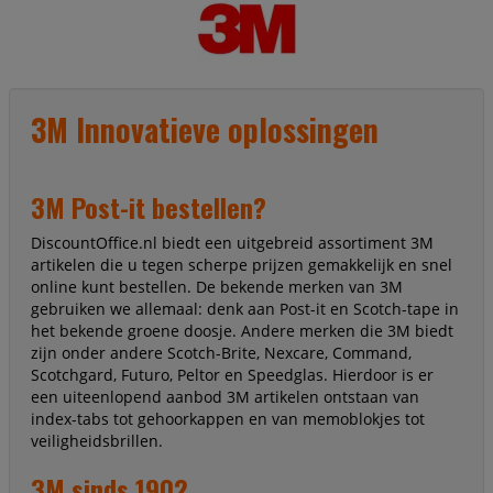
De beschermruit is een prima
vervanging voor een versleten,
beschadigde of verouderde
beschermruit
De levensduur van het
bijpassende lasfilter wordt zo
3M Innovatieve oplossingen
verlengd
Doos à 10 stuks
3M Post-it bestellen?
DiscountOffice.nl biedt een uitgebreid assortiment 3M
artikelen die u tegen scherpe prijzen gemakkelijk en snel
online kunt bestellen. De bekende merken van 3M
gebruiken we allemaal: denk aan Post-it en Scotch-tape in
het bekende groene doosje. Andere merken die 3M biedt
zijn onder andere Scotch-Brite, Nexcare, Command,
Scotchgard, Futuro, Peltor en Speedglas. Hierdoor is er
een uiteenlopend aanbod 3M artikelen ontstaan van
index-tabs tot gehoorkappen en van memoblokjes tot
veiligheidsbrillen.
3M sinds 1902