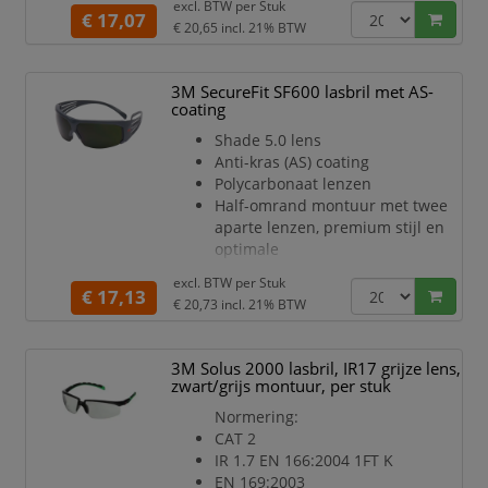
uw
excl. BTW per
Stuk
De 3M Pressure Diffusion Temple
€ 17,07
€ 20,65
incl. 21% BTW
Technology zorgt ervoor dat de
druk
wordt opgevangen en verdeeld
3M SecureFit SF600 lasbril met AS-
wordt door het montuur. De
coating
resterende druk
Shade 5.0 lens
op het hoofd is minimaal maar
Anti-kras (AS) coating
toch groot genoeg om een veilig
Polycarbonaat lenzen
gevoel te
Half-omrand montuur met twee
geven
aparte lenzen, premium stijl en
Optionele, verwijderbare
optimale
afdichting met schuimrand helpt
optische eigenschappen
uw
excl. BTW per
Stuk
De 3M Pressure Diffusion Temple
€ 17,13
€ 20,73
incl. 21% BTW
Technology zorgt ervoor dat de
druk
wordt opgevangen en verdeeld
3M Solus 2000 lasbril, IR17 grijze lens,
wordt door het montuur. De
zwart/grijs montuur, per stuk
resterende druk
Normering:
op het hoofd is minimaal maar
CAT 2
toch groot genoeg om een veilig
IR 1.7 EN 166:2004 1FT K
gevoel te
EN 169:2003