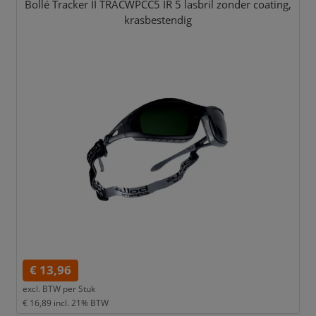
Bollé Tracker II TRACWPCC5 IR 5 lasbril zonder coating,
krasbestendig
€ 13,96
excl. BTW per
Stuk
€ 16,89
incl. 21% BTW