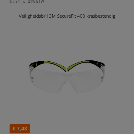
€ 7,94
incl. 21% BTW
Veiligheidsbril 3M SecureFit 400 krasbestendig
€ 7,48