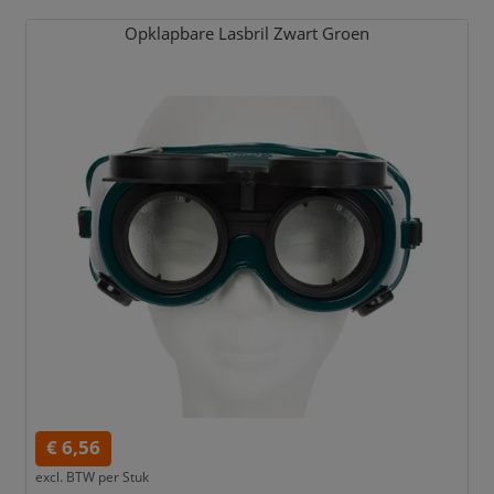
Opklapbare Lasbril Zwart Groen
€ 6,56
excl. BTW per
Stuk