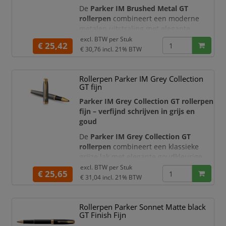
De
Parker IM Brushed Metal GT
rollerpen
combineert een moderne
metalen uitstraling met elegante
goudkleurige details. De geborstelde
excl. BTW per
Stuk
€ 25,42
afwerking, slanke vorm en
€ 30,76
incl. 21% BTW
karakteristieke Parker-pijlclip geven de
pen een verzorgde en professionele
Rollerpen Parker IM Grey Collection
uitstraling. Daarmee is deze luxe
GT fijn
rollerpen geschikt voor dagelijks
gebruik op kantoor, tijdens
Parker IM Grey Collection GT rollerpen
vergaderingen, bi
fijn – verfijnd schrijven in grijs en
goud
De
Parker IM Grey Collection GT
rollerpen
combineert een klassieke
grijze lak met elegante goudkleurige
details. De verfijnde afwerking,
excl. BTW per
Stuk
€ 25,65
iconische Parker-pijlclip en
€ 31,04
incl. 21% BTW
gestroomlijnde vorm geven deze
rollerpen een professionele en
Rollerpen Parker Sonnet Matte black
luxueuze uitstraling. Daarmee is de
GT Finish Fijn
pen een uitstekende keuze voor