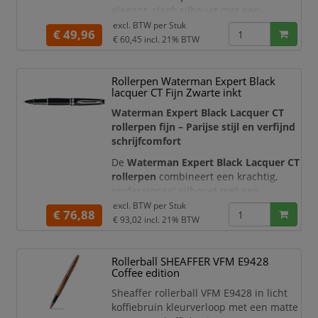
elegant, slank silhouet met een
verfijnde geborstelde roestvrijstalen
excl. BTW per
Stuk
€ 49,96
afwerking. De goudkleurige clip,
€ 60,45
incl. 21% BTW
sierrand en brede middenring zorgen
voor een luxueus contrast. Dankzij het
Rollerpen Waterman Expert Black
tijdloze ontwerp en de hoogwaardige
lacquer CT Fijn Zwarte inkt
afwerking is deze rollerpen een
stijlvolle keuze voor dagelijks
Waterman Expert Black Lacquer CT
rollerpen fijn – Parijse stijl en verfijnd
schrijfcomfort
De
Waterman Expert Black Lacquer CT
rollerpen
combineert een krachtig,
professioneel silhouet met een
diepzwarte glanzende lak en elegante
excl. BTW per
Stuk
€ 76,88
palladiumkleurige details. De
€ 93,02
incl. 21% BTW
karakteristieke tweedelige Waterman-
clip, de brede middenring met
Rollerball SHEAFFER VFM E9428
merknaam en de hoogwaardige
Coffee edition
afwerking geven deze luxe rollerpen
een representatieve uitstraling.
Sheaffer rollerball VFM E9428 in licht
Daarmee is de pen bijzon
koffiebruin kleurverloop met een matte