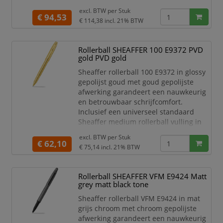
roestvrijstalen punt en keramische bal.
excl. BTW per
Stuk
De Icon collectie richt zich op
€ 94,53
€ 114,38
incl. 21% BTW
liefhebbers, die voor het eerst een
vulpen gebruiken en millennials die op
zoek zijn naar een zinvolle eerste pen.
Rollerball SHEAFFER 100 E9372 PVD
De wereldwijd erkende witte Sheaffer
gold PVD gold
stip, die symbool sta
Sheaffer rollerball 100 E9372 in glossy
gepolijst goud met goud gepolijste
afwerking garandeert een nauwkeurig
en betrouwbaar schrijfcomfort.
Inclusief een universeel standaard
Sheaffer medium rollerball vulling in
zwart met roestvrijstalen punt en
excl. BTW per
Stuk
keramische bal. De populaire Sheaffer
€ 62,10
€ 75,14
incl. 21% BTW
rollerball 100 met zijn moderne
ontwerp en de subtiel uitgesneden
clip, is een betaalbare manier om de
Rollerball SHEAFFER VFM E9424 Matt
schrijfervaring naar een hoger niveau
grey matt black tone
te tillen en tegelijke
Sheaffer rollerball VFM E9424 in mat
grijs chroom met chroom gepolijste
afwerking garandeert een nauwkeurig