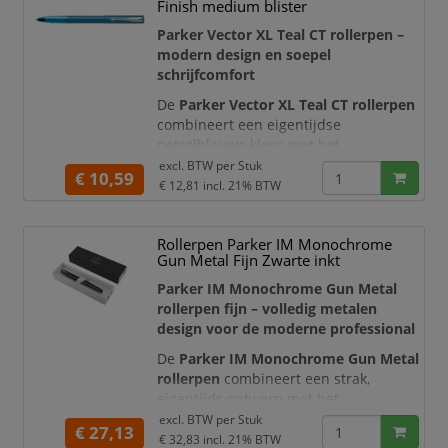
Finish medium blister
heeft de pen een tijdloze en
representatieve uitstraling die uitstek
Parker Vector XL Teal CT rollerpen –
modern design en soepel
schrijfcomfort
De
Parker Vector XL Teal CT rollerpen
combineert een eigentijdse
petrolblauwe kleur met het
betrouwbare schrijfcomfort van Parker.
excl. BTW per
Stuk
€ 10,59
De satijnachtige metallic afwerking
€ 12,81
incl. 21% BTW
wordt aangevuld met glanzende
chroomkleurige details en de
Rollerpen Parker IM Monochrome
kenmerkende Parker-pijlclip. Hierdoor
Gun Metal Fijn Zwarte inkt
is deze rollerpen een stijlvolle keuze
voor school, studie, kantoor en
Parker IM Monochrome Gun Metal
dagelijks thuisgebruik.
rollerpen fijn – volledig metalen
design voor de moderne professional
De Vector
De
Parker IM Monochrome Gun Metal
rollerpen
combineert een strak,
eigentijds ontwerp met het
betrouwbare schrijfcomfort van Parker.
excl. BTW per
Stuk
€ 27,13
De volledig metalen behuizing,
€ 32,83
incl. 21% BTW