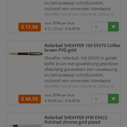
en betrouwbaar schrijfcomfort.
Inclusief een universeel standaard
Sheaffer medium rollerball vulling in
zwart met roestvrijstalen punt en
excl. BTW per
Stuk
keramische bal. De populaire Sheaffer
€ 17,96
€ 21,73
incl. 21% BTW
rollerball VFM maakt indruk met zijn
moderne, taps toelopende silhouet en
is een combinatie van moderne
Rollerball SHEAFFER 100 E9370 Coffee
elegantie en de hoogste kwaliteit. De
brown PVD gold
wereldwijd erkende witte
Sheaffer rollerball 100 E9370 in gelakt
koffie bruin met goudkleurig gepolijste
afwerking garandeert een nauwkeurig
en betrouwbaar schrijfcomfort.
Inclusief een universeel standaard
Sheaffer medium rollerball vulling in
zwart met roestvrijstalen punt en
excl. BTW per
Stuk
keramische bal. De populaire Sheaffer
€ 49,55
€ 59,96
incl. 21% BTW
rollerball 100 met zijn moderne
ontwerp en de subtiel uitgesneden
clip, is een betaalbare manier om de
Rollerball SHEAFFER VFM E9422
schrijfervaring naar een hoger niveau
Polished chrome gold plated
te tillen en tege