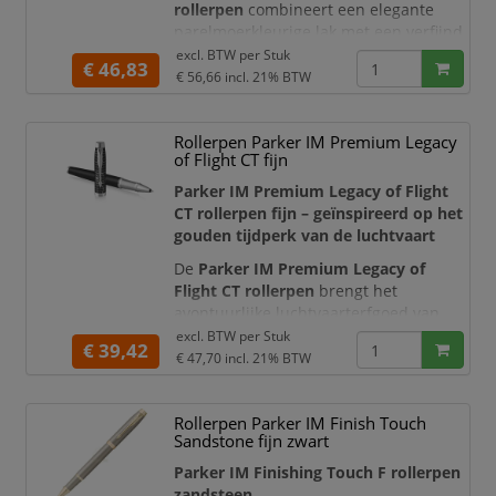
rollerpen
combineert een elegante
parelmoerkleurige lak met een verfijnd
asymmetrisch vierkantmotief en
excl. BTW per
Stuk
€ 46,83
goudkleurige accenten. Het slanke,
€ 56,66
incl. 21% BTW
moderne silhouet en de iconische
Parker-pijlclip geven deze premium
Rollerpen Parker IM Premium Legacy
rollerpen een luxe en professionele
of Flight CT fijn
uitstraling. Hierdoor is de pen geschikt
voor dagelijks zakelijk gebruik,
Parker IM Premium Legacy of Flight
vergader
CT rollerpen fijn – geïnspireerd op het
gouden tijdperk van de luchtvaart
De
Parker IM Premium Legacy of
Flight CT rollerpen
brengt het
avontuurlijke luchtvaarterfgoed van
Parker samen met een moderne en
excl. BTW per
Stuk
€ 39,42
professionele vormgeving. De
€ 47,70
incl. 21% BTW
matzwarte gelakte houder wordt
gecombineerd met een geborstelde
Rollerpen Parker IM Finish Touch
roestvrijstalen dop, waarin een verfijnd
Sandstone fijn zwart
patroon van navigatieroutes, radarplots
en vluchtpaden is aangebracht. Gla
Parker IM Finishing Touch F rollerpen
zandsteen