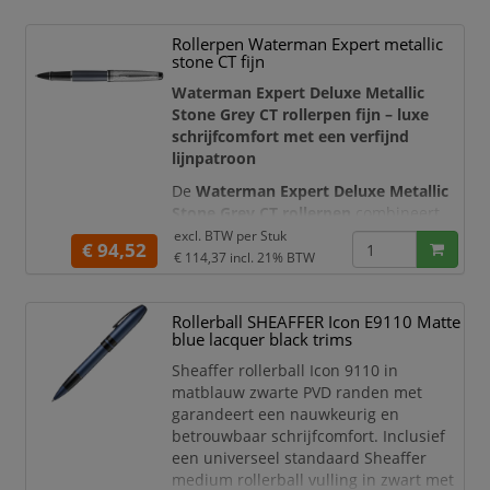
Rollerpen Waterman Expert metallic
stone CT fijn
Waterman Expert Deluxe Metallic
Stone Grey CT rollerpen fijn – luxe
schrijfcomfort met een verfijnd
lijnpatroon
De
Waterman Expert Deluxe Metallic
Stone Grey CT rollerpen
combineert
een krachtige, professionele vorm met
excl. BTW per
Stuk
€ 94,52
een elegante metallic steengrijze
€ 114,37
incl. 21% BTW
afwerking. De taps toelopende houder,
verfijnd gegraveerde dop en
Rollerball SHEAFFER Icon E9110 Matte
palladiumkleurige sierdelen geven
blue lacquer black trims
deze luxe rollerpen een
onderscheidende uitstraling. Daarmee
Sheaffer rollerball Icon 9110 in
is de pen een stijlvol schrijfin
matblauw zwarte PVD randen met
garandeert een nauwkeurig en
betrouwbaar schrijfcomfort. Inclusief
een universeel standaard Sheaffer
medium rollerball vulling in zwart met