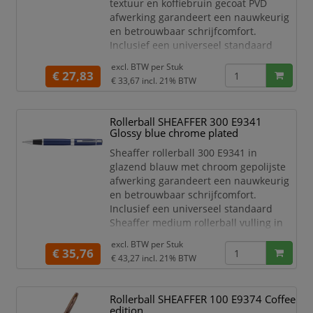
textuur en koffiebruin gecoat PVD
afwerking garandeert een nauwkeurig
en betrouwbaar schrijfcomfort.
Inclusief een universeel standaard
Sheaffer medium rollerball vulling in
excl. BTW per
Stuk
zwart met een roestvrijstalen punt en
€ 27,83
€ 33,67
incl. 21% BTW
keramische bal. De populaire Sheaffer
rollerball VFM maakt indruk met zijn
moderne, taps toelopende silhouet en
Rollerball SHEAFFER 300 E9341
is een combinatie van moderne
Glossy blue chrome plated
elegantie en de ho
Sheaffer rollerball 300 E9341 in
glazend blauw met chroom gepolijste
afwerking garandeert een nauwkeurig
en betrouwbaar schrijfcomfort.
Inclusief een universeel standaard
Sheaffer medium rollerball vulling in
zwart met roestvrijstalen punt en
excl. BTW per
Stuk
keramische bal. De Sheaffer rollerball
€ 35,76
€ 43,27
incl. 21% BTW
300 met iconische clip met sleuf maakt
zijn aanwezigheid bekend met een
indrukwekkend, gestructureerd profiel
Rollerball SHEAFFER 100 E9374 Coffee
en uitmuntende schrijfprestaties en
edition