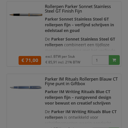
en de iconische Parker-pijlclip.
Rollerpen Parker Sonnet Stainless
Hierdoor is deze premium rollerpen
Steel GT Finish Fijn
een representatief schrijfinstrument
voor kantoor, vergaderingen, opleid
Parker Sonnet Stainless Steel GT
rollerpen fijn – verfijnd schrijven in
edelstaal en goud
De
Parker Sonnet Stainless Steel GT
rollerpen
combineert een tijdloze
metalen uitstraling met het verfijnde
schrijfcomfort van de Parker Sonnet-
excl. BTW per
Stuk
€ 71,00
collectie. De houder en dop zijn
€ 85,91
incl. 21% BTW
vervaardigd van edelstaal en afgewerkt
met een elegant geborsteld
Parker IM Rituals Rollerpen Blauw CT
metaaleffect. De goudkleurige
Fijne punt in Giftbox
sierdelen en iconische Parker-pijlclip
zorgen voor een stijlvol contrast en
Parker IM Writing Rituals Blue CT
geven de
rollerpen fijn – rustgevend design
voor bewust en creatief schrijven
De
Parker IM Writing Rituals Blue CT
rollerpen
is ontwikkeld voor
schrijfmomenten waarin aandacht,