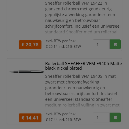
Sheaffer rollerball VFM E9422 in
glanzend chroom met goudkleurig
gepolijste afwerking garandeert een
nauwkeurig en betrouwbaar
schrijfcomfort. Inclusief een universeel
standaard Sheaffer medium rollerball
vulling in zwart met roestvrijstalen
excl. BTW per
Stuk
punt en keramische bal. De populaire
€ 20,78
€ 25,14
incl. 21% BTW
Sheaffer rollerball VFM maakt indruk
met zijn moderne, taps toelopende
silhouet en is een combinatie van
Rollerball SHEAFFER VFM E9405 Matte
moderne elegantie en de hoogste
black nickel plated
kwaliteit. De wereldwijd erkende w
Sheaffer rollerball VFM E9405 in mat
zwart met chroomafwerking
garandeert een nauwkeurig en
betrouwbaar schrijfcomfort. Inclusief
een universeel standaard Sheaffer
medium rollerball vulling in zwart met
roestvrijstalen punt en keramische bal.
excl. BTW per
Stuk
De populaire Sheaffer rollerball VFM
€ 14,41
€ 17,44
incl. 21% BTW
maakt indruk met zijn moderne, taps
toelopende silhouet en is een