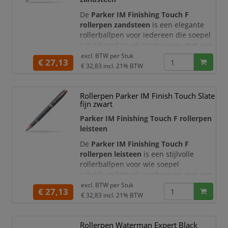
De
Parker IM Finishing Touch F
rollerpen zandsteen
is een elegante
rollerballpen voor iedereen die soepel
schrijfcomfort wil combineren met een
moderne, verfijnde uitstraling. Deze
excl. BTW per
Stuk
€ 27,13
uitvoering uit de
Parker IM The
€ 32,83
incl. 21% BTW
Finishing Touch Collection
heeft een
stijlvolle
zandsteen kleur
met een
Rollerpen Parker IM Finish Touch Slate
zachte satijnen afwerking en warme
fijn zwart
metallic accenten. Daardoor is deze
pen zeer geschikt voor professioneel
Parker IM Finishing Touch F rollerpen
gebrui
leisteen
De
Parker IM Finishing Touch F
rollerpen leisteen
is een stijlvolle
rollerballpen voor wie soepel
schrijfcomfort wil combineren met een
moderne, professionele uitstraling.
excl. BTW per
Stuk
€ 27,13
Deze uitvoering uit de
Parker IM The
€ 32,83
incl. 21% BTW
Finishing Touch Collection
heeft een
elegante
leisteen kleur
met een zachte
Rollerpen Waterman Expert Black
satijnen afwerking en warme metallic