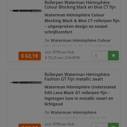
Rollerpen Waterman Hémisphère
verfijnde goudkleurige details en de
Colour Blocking black en blue CT fijn
iconische Parker-pijlclip. Hierdoor
ontstaat een stijlvol en uitgebala
Waterman Hémisphère Colour
Blocking Black & Blue CT rollerpen fijn
– uitgesproken design en soepel
schrijfcomfort
De
Waterman Hémisphère Colour
Blocking Black & Blue CT rollerpen
combineert een slanke, elegante vorm
excl. BTW per
Stuk
€ 62,19
met een opvallend tweekleurig
€ 75,25
incl. 21% BTW
ontwerp. De zwarte dop en blauwe
houder creëren een krachtig colour-
Rollerpen Waterman Hémisphère
blocking-effect, terwijl de
Fashion GT Fijn metallic zwart
palladiumkleurige sierdelen en
karakteristieke dubbel vertakte
Waterman Hémisphère Understated
Waterman-clip zorgen voor een
Edit Lava Black GT rollerpen fijn –
verfijnde af
ingetogen luxe in metallic zwart en
lichtgoud
De
Waterman Hémisphère
Understated Edit Lava Black GT
rollerpen
combineert een elegant,
excl. BTW per
Stuk