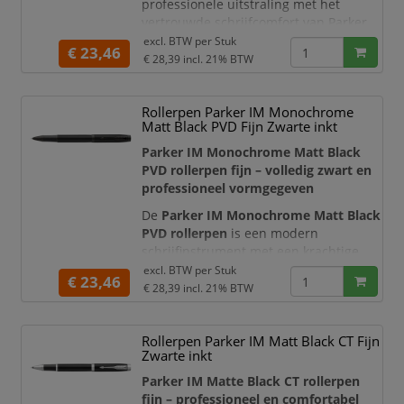
professionele uitstraling met het
vertrouwde schrijfcomfort van Parker.
De slanke, taps toelopende vorm ligt
excl. BTW per
Stuk
€ 23,46
prettig en natuurlijk in de hand, terwijl
€ 28,39
incl. 21% BTW
de matblauwe lak en glanzende
chromen details zorgen voor een
Rollerpen Parker IM Monochrome
representatieve afwerking. Hierdoor is
Matt Black PVD Fijn Zwarte inkt
deze Parker rollerpen bijzonder
geschikt voor dagelijks gebruik o
Parker IM Monochrome Matt Black
PVD rollerpen fijn – volledig zwart en
professioneel vormgegeven
De
Parker IM Monochrome Matt Black
PVD rollerpen
is een modern
schrijfinstrument met een krachtige,
volledig zwarte uitstraling. De
excl. BTW per
Stuk
€ 23,46
matzwarte houder, zwarte details en
€ 28,39
incl. 21% BTW
iconische Parker-pijlclip vormen samen
een stijlvolle monochrome afwerking.
Rollerpen Parker IM Matt Black CT Fijn
Deze ingetogen stealth-esthetiek maakt
Zwarte inkt
de rollerpen bijzonder geschikt voor
professionals die waarde hecht
Parker IM Matte Black CT rollerpen
fijn – professioneel en comfortabel