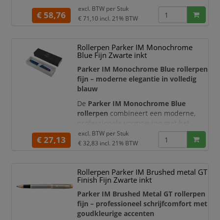
tijdloze glanzend zwarte lak. De
excl. BTW per
Stuk
€ 58,76
palladiumkleurige sierdelen, de
€ 71,10
incl. 21% BTW
karakteristieke tweedelige Waterman-
clip en de brede middenring geven
Rollerpen Parker IM Monochrome
deze luxe rollerpen een moderne en
Blue Fijn Zwarte inkt
professionele uitstraling. Daarmee is
de pen geschikt voor dagelijks zakelijk
Parker IM Monochrome Blue rollerpen
gebru
fijn – moderne elegantie in volledig
blauw
De
Parker IM Monochrome Blue
rollerpen
combineert een moderne,
professionele vormgeving met het
betrouwbare schrijfcomfort van Parker.
excl. BTW per
Stuk
€ 27,13
De volledig metalen behuizing is
€ 32,83
incl. 21% BTW
uitgevoerd in een stijlvolle blauwe lak
en afgewerkt met bijpassende blauwe
Rollerpen Parker IM Brushed metal GT
sierdelen. Van de iconische Parker-
Finish Fijn Zwarte inkt
pijlclip tot de punt vormt de pen één
harmonieus monochroom geheel.
Parker IM Brushed Metal GT rollerpen
fijn – professioneel schrijfcomfort met
De fijne rollerbal
goudkleurige accenten