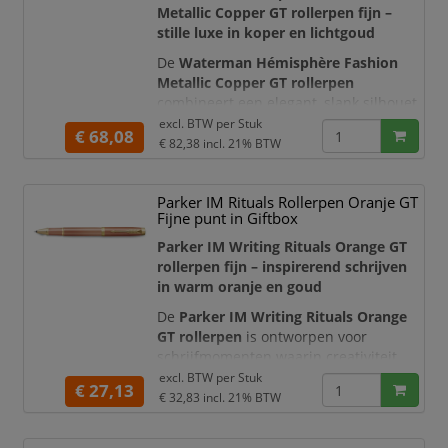
voor z
Metallic Copper GT rollerpen fijn –
stille luxe in koper en lichtgoud
De
Waterman Hémisphère Fashion
Metallic Copper GT rollerpen
combineert een elegant, slank silhouet
met een warme metallic koperrode
excl. BTW per
Stuk
€ 68,08
afwerking. De lichtgoudkleurige
€ 82,38
incl. 21% BTW
sierdelen en de karakteristieke dubbel
vertakte Waterman-clip geven de pen
Parker IM Rituals Rollerpen Oranje GT
een verfijnde en modieuze uitstraling.
Fijne punt in Giftbox
Dit luxe schrijfinstrument is
geïnspireerd op de trend van stille luxe
Parker IM Writing Rituals Orange GT
rollerpen fijn – inspirerend schrijven
in warm oranje en goud
De
Parker IM Writing Rituals Orange
GT rollerpen
is ontworpen voor
schrijfmomenten waarin creativiteit,
aandacht en persoonlijke expressie
excl. BTW per
Stuk
€ 27,13
centraal staan. De warme oranje
€ 32,83
incl. 21% BTW
kleurverloopafwerking met metallic
satijneffect wordt gecombineerd met