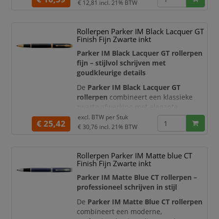
iconische Parker-pijlclip geven deze
€ 12,81
incl. 21% BTW
rollerpen een moderne en
professionele uitstraling. Dankzij de
Rollerpen Parker IM Black Lacquer GT
grotere diameter ligt de pen prettig in
Finish Fijn Zwarte inkt
de hand, waardoor hij zeer geschikt is
voor dagelijks en langduri
Parker IM Black Lacquer GT rollerpen
fijn – stijlvol schrijven met
goudkleurige details
De
Parker IM Black Lacquer GT
rollerpen
combineert een klassieke
zwarte afwerking met elegante
goudkleurige accenten. De slanke, taps
excl. BTW per
Stuk
€ 25,42
toelopende vorm en de herkenbare
€ 30,76
incl. 21% BTW
Parker-pijlclip geven deze rollerpen
een professionele en verfijnde
Rollerpen Parker IM Matte blue CT
uitstraling. Hierdoor is de pen
Finish Fijn Zwarte inkt
uitstekend geschikt voor dagelijks
gebruik op kantoor, tijdens
Parker IM Matte Blue CT rollerpen –
vergaderingen en bij zakelijk
professioneel schrijven in stijl
De
Parker IM Matte Blue CT rollerpen
combineert een moderne,