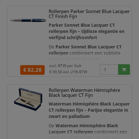
hoogwaardige afwerking geven deze
Rollerpen Parker Sonnet Blue Lacquer
luxe rollerpen een stijlvolle Parijse
CT Finish Fijn
uitstraling. Daarmee is de pen
bijzonder geschikt voor professioneel
Parker Sonnet Blue Lacquer CT
gebruik, perso
rollerpen fijn – tijdloze elegantie en
verfijnd schrijfcomfort
De
Parker Sonnet Blue Lacquer CT
rollerpen
combineert een subtiele
blauwe lak met elegante
palladiumkleurige details. De
excl. BTW per
Stuk
€ 82,28
uitgebalanceerde vorm, verfijnde
€ 99,56
incl. 21% BTW
afwerking en iconische Parker-pijlclip
maken deze luxe rollerpen tot een
Rollerpen Waterman Hémisphère
representatief schrijfinstrument voor
Black lacquer CT Fijn
zakelijke en persoonlijke
gelegenheden.
Waterman Hémisphère Black Lacquer
CT rollerpen fijn – Parijse elegantie in
De fijne rollerballpunt schrijft met
zwart en palladium
zwarte in
De
Waterman Hémisphère Black
Lacquer CT rollerpen
combineert een
slank en verfijnd silhouet met een