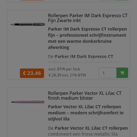
gunmetal sierdelen en bijpassende
penpunt creëren een stijlvolle
Rollerpen Parker IM Dark Espresso CT
monochrome uitstraling. Hierdoor is
Fijn Zwarte inkt
deze luxe rollerpen een opvallend en
representatief schrijfinstrument voor
Parker IM Dark Espresso CT rollerpen
kantoor
fijn – professioneel schrijfinstrument
met een warme donkerbruine
afwerking
De
Parker IM Dark Espresso CT
rollerpen
combineert betrouwbaar
schrijfcomfort met een stijlvolle,
excl. BTW per
Stuk
€ 23,46
professionele vormgeving. De diep
€ 28,39
incl. 21% BTW
donkerbruine houder en dop zijn
afgewerkt met een subtiel cirkelvormig
Rollerpen Parker Vector XL Lilac CT
lijnpatroon en beschermende lak.
finish medium blister
Glanzende chromen details en de
karakteristieke Parker-pijlclip geven de
Parker Vector XL Lilac CT rollerpen
pen een verzorgde en repr
medium – modern schrijfcomfort in
stijlvol lila
De
Parker Vector XL Lilac CT rollerpen
combineert een frisse metallic lila