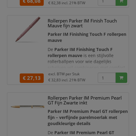
€ 68,08
slank silhouet met een luxueuze
€ 82,38
incl. 21% BTW
metallic zwarte afwerking. De
lichtgoudkleurige sierdelen en
Rollerpen Parker IM Finish Touch
karakteristieke dubbel vertakte
Mauve fijn zwart
Waterman-clip zorgen voor een verfijnd
contrast. Het tijdloze ontwerp is
Parker IM Finishing Touch F rollerpen
geïnspireerd op de trend van stille luxe
mauve
en pas
De
Parker IM Finishing Touch F
rollerpen mauve
is een stijlvolle
rollerballpen voor wie dagelijks
schrijven wil combineren met comfort,
elegantie en een hoogwaardige
excl. BTW per
Stuk
€ 27,13
uitstraling. Deze Parker IM uitvoering
€ 32,83
incl. 21% BTW
heeft een moderne
mauve afwerking
met zachte satijntint en warme metallic
Rollerpen Parker IM Premium Pearl
details. Daarmee is de pen geschikt
GT Fijn Zwarte inkt
voor professioneel gebruik,
persoonlijke notities, journaling,
Parker IM Premium Pearl GT rollerpen
vergaderingen, studie en
fijn – verfijnde parelmoerlak met
goudkleurige details
De
Parker IM Premium Pearl GT