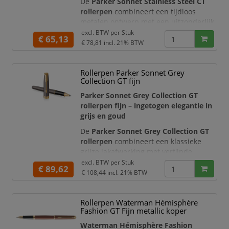
De
Parker Sonnet Stainless Steel CT
rollerpen
combineert een tijdloos
metalen ontwerp met een uitzonderlijk
soepele schrijfervaring. De houder en
excl. BTW per
Stuk
€ 65,13
dop zijn uitgevoerd in edelstaal met
€ 78,81
incl. 21% BTW
een elegant geborsteld effect. De
chroom- en palladiumkleurige
Rollerpen Parker Sonnet Grey
sierdelen en de iconische Parker-
Collection GT fijn
pijlclip geven deze luxe rollerpen een
moderne, professionele uitstraling.
Parker Sonnet Grey Collection GT
rollerpen fijn – ingetogen elegantie in
grijs en goud
De
Parker Sonnet Grey Collection GT
rollerpen
combineert een klassieke
grijze lakafwerking met verfijnde
goudkleurige details. De elegante
excl. BTW per
Stuk
€ 89,62
verhoudingen, de karakteristieke
€ 108,44
incl. 21% BTW
Parker-pijlclip en de zorgvuldig
afgewerkte metalen constructie geven
Rollerpen Waterman Hémisphère
deze luxe rollerpen een tijdloze en
Fashion GT Fijn metallic koper
representatieve uitstraling. Daarmee is
de Parker Sonnet bijzonder geschikt
Waterman Hémisphère Fashion