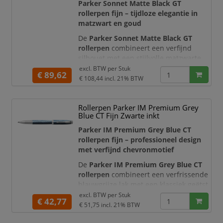
vergaderingen, zakelijke
Parker Sonnet Matte Black GT
correspondentie, opleidingen en
rollerpen fijn – tijdloze elegantie in
dagelijks sch
matzwart en goud
De
Parker Sonnet Matte Black GT
rollerpen
combineert een verfijnd
silhouet met een stijlvolle matzwarte
afwerking en elegante goudkleurige
excl. BTW per
Stuk
€ 89,62
details. De zorgvuldig afgewerkte
€ 108,44
incl. 21% BTW
houder, de herkenbare Parker-pijlclip
en de uitgebalanceerde vorm geven
Rollerpen Parker IM Premium Grey
deze luxe rollerpen een professionele
Blue CT Fijn Zwarte inkt
en tijdloze uitstraling. Daarmee is de
pen bijzonder geschikt voor zakelijke co
Parker IM Premium Grey Blue CT
rollerpen fijn – professioneel design
met verfijnd chevronmotief
De
Parker IM Premium Grey Blue CT
rollerpen
combineert een verfrissende
blauwgrijze lak met een klassiek geëtst
chevronmotief. De slanke, moderne
excl. BTW per
Stuk
€ 42,77
vorm wordt geaccentueerd door
€ 51,75
incl. 21% BTW
glanzende chroomkleurige sierdelen