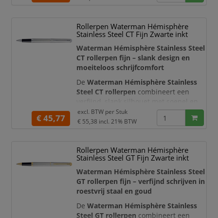
wordt stijlvol aangevuld met een
smalle clip, een brede sierring en
Rollerpen Waterman Hémisphère
sierdelen met een 23-karaats vergulde
Stainless Steel CT Fijn Zwarte inkt
afwerking. Hierdoor heeft deze luxe
rollerpen een tijdloze en
Waterman Hémisphère Stainless Steel
representatiev
CT rollerpen fijn – slank design en
moeiteloos schrijfcomfort
De
Waterman Hémisphère Stainless
Steel CT rollerpen
combineert een
verfijnd, slank silhouet met soepel en
comfortabel schrijven. De geborstelde
excl. BTW per
Stuk
€ 45,77
roestvrijstalen houder wordt stijlvol
€ 55,38
incl. 21% BTW
aangevuld met glanzende
palladiumkleurige sierdelen en de
Rollerpen Waterman Hémisphère
karakteristieke tweedelige Waterman-
Stainless Steel GT Fijn Zwarte inkt
clip. Het resultaat is een tijdloos
schrijfinstrument met een heldere, pr
Waterman Hémisphère Stainless Steel
GT rollerpen fijn – verfijnd schrijven in
roestvrij staal en goud
De
Waterman Hémisphère Stainless
Steel GT rollerpen
combineert een