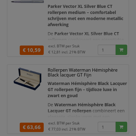
stijlvolle keuze voor professionals die
Parker Vector XL Silver Blue CT
waarde hechten aan kwalit
rollerpen medium – comfortabel
schrijven met een moderne metallic
afwerking
De
Parker Vector XL Silver Blue CT
rollerpen
combineert een eigentijdse
zilverblauwe afwerking met het
excl. BTW per
Stuk
€ 10,59
betrouwbare schrijfcomfort van Parker.
€ 12,81
incl. 21% BTW
De satijnachtige metallic houder wordt
geaccentueerd door glanzende
Rollerpen Waterman Hémisphère
chroomkleurige details en de
Black lacquer GT Fijn
karakteristieke Parker-pijlclip. Het
grotere XL-formaat biedt extra grip en
Waterman Hémisphère Black Lacquer
maakt deze rollerpen bij
GT rollerpen fijn – tijdloze luxe in
zwart en goud
De
Waterman Hémisphère Black
Lacquer GT rollerpen
combineert een
elegante, slanke vorm met een
diepzwarte glanzende lak en verfijnde
excl. BTW per
Stuk
€ 63,66
goudkleurige details. De karakteristieke
€ 77,03
incl. 21% BTW
Waterman-clip, brede sierring en