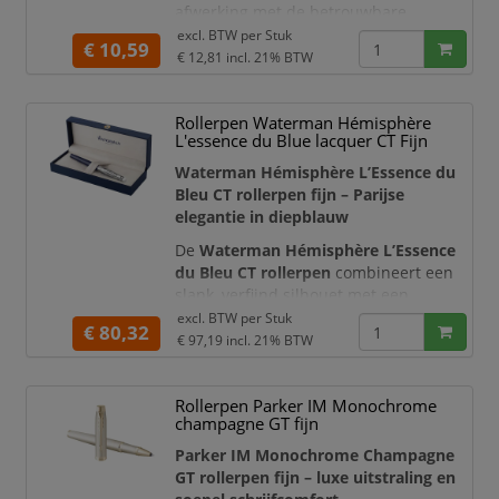
afwerking met de betrouwbare
schrijfkwaliteit van Parker. Het grotere
excl. BTW per
Stuk
€ 10,59
XL-model biedt meer grip dan de
€ 12,81
incl. 21% BTW
klassieke Parker Vector en ligt daardoor
comfortabel en stabiel in de hand. De
Rollerpen Waterman Hémisphère
glanzende chroomkleurige details en
L'essence du Blue lacquer CT Fijn
de iconische Parker-pijlclip geven de
pen een moderne, verzorgde uitstr
Waterman Hémisphère L’Essence du
Bleu CT rollerpen fijn – Parijse
elegantie in diepblauw
De
Waterman Hémisphère L’Essence
du Bleu CT rollerpen
combineert een
slank, verfijnd silhouet met een
onderscheidende diepblauwe
excl. BTW per
Stuk
€ 80,32
afwerking. De levendige blauwe lak en
€ 97,19
incl. 21% BTW
de metalen dop met het karakteristieke
Waterman-golfpatroon verwijzen naar
Rollerpen Parker IM Monochrome
de beweging van het water en de
champagne GT fijn
Parijse identiteit van het merk.
Palladiumkleurige details en de
Parker IM Monochrome Champagne
herkenbare dubbel v
GT rollerpen fijn – luxe uitstraling en