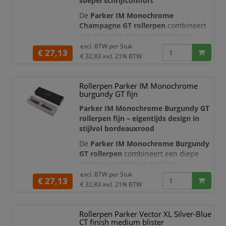
soepel schrijfcomfort
De
Parker IM Monochrome
Champagne GT rollerpen
combineert
een elegante champagnekleurige
afwerking met het betrouwbare
excl. BTW per
Stuk
€ 27,13
schrijfcomfort van Parker. De volledig
€ 32,83
incl. 21% BTW
metalen behuizing, bijpassende
sierdelen en champagnekleurige punt
Rollerpen Parker IM Monochrome
vormen samen een stijlvol
burgundy GT fijn
monochroom ontwerp. Hierdoor is
deze rollerpen een representatieve
Parker IM Monochrome Burgundy GT
keuze voor de moderne professional e
rollerpen fijn – eigentijds design in
stijlvol bordeauxrood
De
Parker IM Monochrome Burgundy
GT rollerpen
combineert een diepe
bordeauxrode kleur met het
betrouwbare schrijfcomfort van Parker.
excl. BTW per
Stuk
€ 27,13
De volledig metalen behuizing,
€ 32,83
incl. 21% BTW
bijpassende sierdelen en
bordeauxrode punt vormen samen een
Rollerpen Parker Vector XL Silver-Blue
verfijnd monochroom ontwerp.
CT finish medium blister
Hierdoor is deze luxe rollerpen een