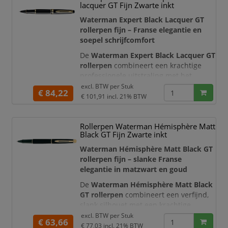
lacquer GT Fijn Zwarte inkt
accenten. Daarmee is deze pen zeer
geschikt voor zakelijk gebruik,
Waterman Expert Black Lacquer GT
vergadernot
rollerpen fijn – Franse elegantie en
soepel schrijfcomfort
De
Waterman Expert Black Lacquer GT
rollerpen
combineert een krachtige
professionele uitstraling met het
verfijnde schrijfcomfort van een luxe
excl. BTW per
Stuk
€ 84,22
rollerball. De diepzwarte, glanzend
€ 101,91
incl. 21% BTW
gelakte houder wordt geaccentueerd
door een clip en sierdelen met een
Rollerpen Waterman Hémisphère Matt
glanzende 23-karaats goudkleurige
Black GT Fijn Zwarte inkt
afwerking. De brede middenring met
Waterman-merknaam maakt het
Waterman Hémisphère Matt Black GT
stijlvoll
rollerpen fijn – slanke Franse
elegantie in matzwart en goud
De
Waterman Hémisphère Matt Black
GT rollerpen
combineert een verfijnd,
slank silhouet met een krachtige
matzwarte afwerking en elegante
excl. BTW per
Stuk
€ 63,66
goudkleurige accenten. De houder
€ 77,03
incl. 21% BTW