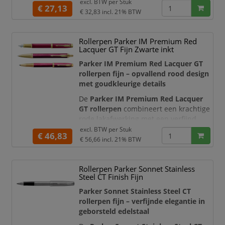
creativiteit en persoonlijke expressie
excl. BTW per
Stuk
€ 27,13
centraal staan. De blauwe
€ 32,83
incl. 21% BTW
kleurverloopafwerking met een
subtiele metallic glans wordt
Rollerpen Parker IM Premium Red
gecombineerd met verfijnde
Lacquer GT Fijn Zwarte inkt
chroomkleurige details en de iconische
Parker-pijlclip. Zo ontstaat een modern
Parker IM Premium Red Lacquer GT
en uitgebalanc
rollerpen fijn – opvallend rood design
met goudkleurige details
De
Parker IM Premium Red Lacquer
GT rollerpen
combineert een krachtige
rode lakafwerking met een verfijnd
lijnmotief en elegante goudkleurige
excl. BTW per
Stuk
€ 46,83
details. De slanke, taps toelopende
€ 56,66
incl. 21% BTW
vorm en iconische Parker-pijlclip geven
de pen een professionele en
Rollerpen Parker Sonnet Stainless
zelfverzekerde uitstraling. Hierdoor is
Steel CT Finish Fijn
deze premium rollerpen geschikt voor
dagelijks zakelijk gebruik,
Parker Sonnet Stainless Steel CT
rollerpen fijn – verfijnde elegantie in
geborsteld edelstaal