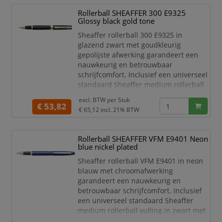
combinatie van moderne elegantie en
Rollerball SHEAFFER 300 E9325
de hoogste kwaliteit. De wereldwijd
Glossy black gold tone
erkende witte Sheaffer stip, die
Sheaffer rollerball 300 E9325 in
glazend zwart met goudkleurig
gepolijste afwerking garandeert een
nauwkeurig en betrouwbaar
schrijfcomfort. Inclusief een universeel
standaard Sheaffer medium rollerball
vulling in zwart met roestvrijstalen
excl. BTW per
Stuk
punt en keramische bal. De Sheaffer
€ 53,82
€ 65,12
incl. 21% BTW
rollerball 300 met iconische clip met
sleuf maakt zijn aanwezigheid bekend
met een indrukwekkend,
Rollerball SHEAFFER VFM E9401 Neon
gestructureerd profiel en uitmuntende
blue nickel plated
schrijfprestaties en overbrugt moedig
Sheaffer rollerball VFM E9401 in neon
blauw met chroomafwerking
garandeert een nauwkeurig en
betrouwbaar schrijfcomfort. Inclusief
een universeel standaard Sheaffer
medium rollerball vulling in zwart met
roestvrijstalen punt en keramische bal.