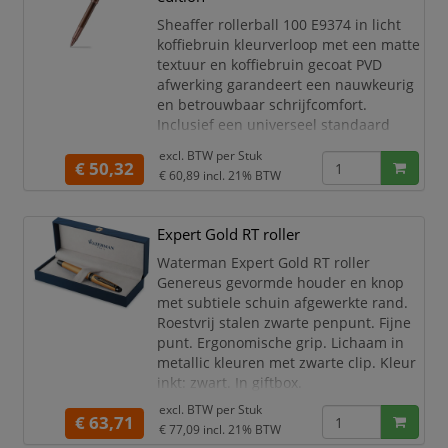
overbrugt moedig de we
Sheaffer rollerball 100 E9374 in licht
koffiebruin kleurverloop met een matte
textuur en koffiebruin gecoat PVD
afwerking garandeert een nauwkeurig
en betrouwbaar schrijfcomfort.
Inclusief een universeel standaard
Sheaffer medium rollerball vulling in
excl. BTW per
Stuk
zwart met een roestvrijstalen punt en
€ 50,32
€ 60,89
incl. 21% BTW
keramische bal. De populaire Sheaffer
rollerball 100 met zijn moderne
ontwerp en de subtiel uitgesneden
Expert Gold RT roller
clip, is een betaalbare manier om de
Waterman Expert Gold RT roller
schrijfervaring naa
Genereus gevormde houder en knop
met subtiele schuin afgewerkte rand.
Roestvrij stalen zwarte penpunt. Fijne
punt. Ergonomische grip. Lichaam in
metallic kleuren met zwarte clip. Kleur
inkt: zwart. In giftbox.
gold RT
excl. BTW per
Stuk
€ 63,71
€ 77,09
incl. 21% BTW