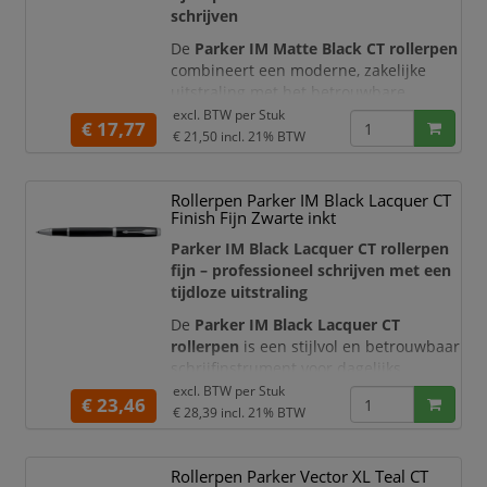
schrijven
De
Parker IM Matte Black CT rollerpen
combineert een moderne, zakelijke
uitstraling met het betrouwbare
schrijfcomfort waar Parker om
excl. BTW per
Stuk
€ 17,77
bekendstaat. De houder is afgewerkt
€ 21,50
incl. 21% BTW
met matzwarte lak en voorzien van
glanzende, chroomkleurige details.
Rollerpen Parker IM Black Lacquer CT
Samen met de karakteristieke Parker-
Finish Fijn Zwarte inkt
pijlclip ontstaat een stijlvol
schrijfinstrument dat uitstekend past
Parker IM Black Lacquer CT rollerpen
op kantoor, tijdens ve
fijn – professioneel schrijven met een
tijdloze uitstraling
De
Parker IM Black Lacquer CT
rollerpen
is een stijlvol en betrouwbaar
schrijfinstrument voor dagelijks
professioneel en persoonlijk gebruik.
excl. BTW per
Stuk
€ 23,46
De intens zwarte, glanzend gelakte
€ 28,39
incl. 21% BTW
houder wordt gecombineerd met
opvallende chromen details en de
Rollerpen Parker Vector XL Teal CT
karakteristieke Parker-pijlclip. Hierdoor