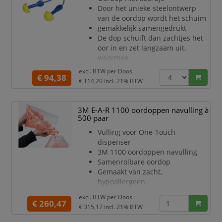
Door het unieke steelontwerp
van de oordop wordt het schuim
gemakkelijk samengedrukt
De dop schuift dan zachtjes het
oor in en zet langzaam uit,
waarmee
hij de meeste gehoorgangen
excl. BTW per
Doos
€ 94,38
effectief afsluit. De steel is een
€ 114,20
incl. 21% BTW
handig
hulpmiddel
Kleur: geel
3M E-A-R 1100 oordoppen navulling à
Dispenser à 100 paar
500 paar
Gemiddelde dempingswaarde
Vulling voor One-Touch
SNR 28 dB(A)
dispenser
3M 1100 oordoppen navulling
Samenrolbare oordop
Gemaakt van zacht,
hypoallergeen
Polyurethaanschuim voor
excl. BTW per
Doos
optimaal
€ 260,47
€ 315,17
incl. 21% BTW
comfort en lage druk in het oor
Het zachte, vuilwerende