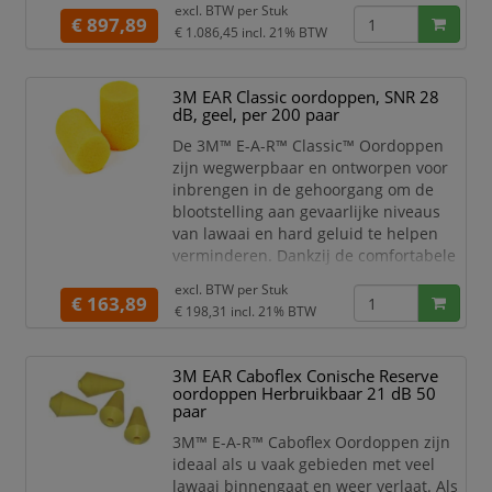
excl. BTW per
Stuk
€ 897,89
€ 1.086,45
incl. 21% BTW
3M EAR Classic oordoppen, SNR 28
dB, geel, per 200 paar
De 3M™ E-A-R™ Classic™ Oordoppen
zijn wegwerpbaar en ontworpen voor
inbrengen in de gehoorgang om de
blootstelling aan gevaarlijke niveaus
van lawaai en hard geluid te helpen
verminderen. Dankzij de comfortabele
cilindrische vorm en het
excl. BTW per
Stuk
gestructureerde oppervlak biedt de
€ 163,89
€ 198,31
incl. 21% BTW
oordop een effectieve afdichting met
meer wrijving om verschuiven te
voorkomen, zelfs bij kaakbeweging. Het
3M EAR Caboflex Conische Reserve
zachte, energie absorberende schuim
oordoppen Herbruikbaar 21 dB 50
biedt een lage gelijkmatige druk,
paar
3M™ E-A-R™ Caboflex Oordoppen zijn
ideaal als u vaak gebieden met veel
lawaai binnengaat en weer verlaat. Als