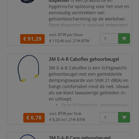
dispenser
is een praktische en
gehoorbescherming regelm
hygiënische oplossing voor het snel en
eenvoudig verstrekken van
gehoorbescherming op de werkvloer.
Deze dispenser is speciaal ontworpen
voor omgevingen waar veiligheid,
excl. BTW per
Doos
efficiëntie en gebruiksgemak centraal
€ 91,29
€ 110,46
incl. 21% BTW
staan.
Met een eenvoudige draaibeweging
3M E-A-R Caboflex gehoorbeugel
wordt telkens één oordop afgegeven,
wat zorgt voor gecontroleerd gebruik
3M E-A-R Caboflex is een lichtgewicht
en minder verspilling. De dispenser is
gehoorbeugel met een gemiddelde
compatibel met 3M E-A-R
dempingswaarde van SNR 21 dB(A) en
hangt comfortabel rond de nek. Ideaal
als uw klant lawaaierige gebieden in-
en uitloopt.
Deze lichtgewicht, gehoorbeugel
is ideaal als u lawaaierige
excl. BTW per
Stuk
€ 6,78
gebieden
€ 8,20
incl. 21% BTW
in en uitloopt
Hij hangt comfortabel rond de
nek als u hem niet nodig heeft
3M E-A-R Caps gehoorbeugel