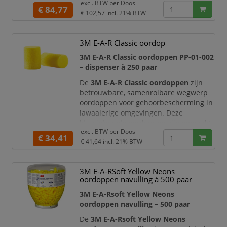
excl. BTW per
Doos
oordop schoon
€ 84,77
€ 102,57
incl. 21% BTW
Goed voor bij het werken met
handschoenen of vuile handen
Geschikt voor wanneer er slechts
3M E-A-R Classic oordop
één hand beschikbaar is voor het
3M E-A-R Classic oordoppen PP-01-002
inbrengen van oordoppen
– dispenser à 250 paar
Met schuim ingekapseld ontwerp
zorgt voor hoge duurzaamheid
De
3M E-A-R Classic oordoppen
zijn
Compatibel met het 3M E-A-Rfit
betrouwbare, samenrolbare wegwerp
oordoppen voor gehoorbescherming in
lawaaierige omgevingen. Deze
klassieke gele oordoppen zijn gemaakt
excl. BTW per
Doos
van zacht, energieabsorberend
€ 34,41
€ 41,64
incl. 21% BTW
polymeerschuim en hebben een
cilindrische vorm die in de meeste
gehoorgangen past. Daardoor ontstaat
3M E-A-RSoft Yellow Neons
een goede afdichting en wordt
oordoppen navulling à 500 paar
schadelijk of hinderlijk geluid effectief
verminderd.
3M E-A-Rsoft Yellow Neons
oordoppen navulling – 500 paar
De
3M E-A-Rsoft Yellow Neons