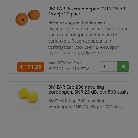
oppervlak draagt bij tot een
3M EAR Reservedoppen 1311 26 dB
betere hygiëne,
Oranje 20 paar
duurzaamheid en comfort
Reservedoppen bieden een
Door de conische vorm zijn ze
hygiënische manier om de levensduur
geschikt voor de meeste
van uw oordoppen met beugel te
gehoorgangen en
verlengen. Reservedoppen zijn
gemakkelijk in te brengen
verkrijgbaar voor 3M™ E-A-RCaps™,
Kleur: oranje
3M™ E-A-R™ Caboflex™ en 1310
Verpakking: 4x500 paar
Oordoppen met beugel.
Gemiddelde dempingsw
excl. BTW per
Stuk
€ 171,26
Vervangende schuimoordoppen
€ 207,22
incl. 21% BTW
voor de 3M™ E-A-RCaps™, 3M™ E-
A-R™ Caboflex™ en 1310
3M EAR Cap 200 navulling
Oordoppen met beugel.
oordoppen, SNR 23 dB, per 500 stuks
Eenvoudig te verwijderen en te
vervangen doppen voor uw
3M™ EAR Cap 200 navulling
oordoppen met beugel.
oordoppen, SNR 23 dB, per 500 stuks
Reservedoppen zijn een
eenvoudige manier om