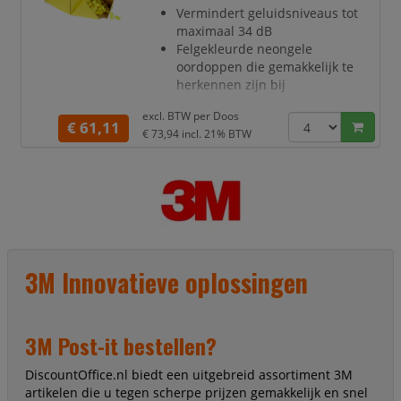
geschikt voor a
Vermindert geluidsniveaus tot
maximaal 34 dB
Felgekleurde neongele
oordoppen die gemakkelijk te
herkennen zijn bij
nalevingscontroles
excl. BTW per
Doos
Zacht schuim zorgt voor lage
€ 61,11
€ 73,94
incl. 21% BTW
druk in de gehoorgang
Taps toelopend ontwerp biedt
een goede pasvorm voor
verschillende
gehoorgangmaten
Compatibel met het 3M E-A-Rfit
Dual-Ear validatiesysteem
Ontworpen voor plaatsing in de
3M Innovatieve oplossingen
gehoorgang om blootstelling aan
gevaarlijke lawaainiveaus te
helpen verminde
3M Post-it bestellen?
DiscountOffice.nl biedt een uitgebreid assortiment 3M
artikelen die u tegen scherpe prijzen gemakkelijk en snel