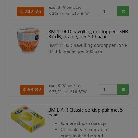
excl. BTW per
Stuk
€ 242,76
€ 293,74
incl. 21% BTW
3M 1100D navulling oordoppen, SNR
37 dB, oranje, per 500 paar
3M™ 1100D navulling oordoppen, SNR
37 dB, oranje, per 500 paar
excl. BTW per
Stuk
€ 63,82
€ 77,22
incl. 21% BTW
3M E-A-R Classic oordop pak met 5
paar
Samenrolbare oordop
Gemaakt van een zacht
energieabsorberend