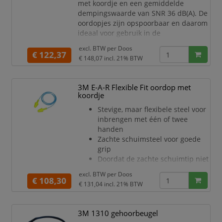
met koordje en een gemiddelde
dempingswaarde van SNR 36 dB(A). De
oordopjes zijn opspoorbaar en daarom
ideaal voor gebruik in de
voedselbranche.
excl. BTW per
Doos
Samenrolbare oordop met
€ 122,37
€ 148,07
incl. 21% BTW
koordje
Deze oordoppen kunnen met een
metaaldetector opgespoord
3M E-A-R Flexible Fit oordop met
worden door
koordje
een integraal roestvrijstalen
Stevige, maar flexibele steel voor
balletje in de blauwe oordop
inbrengen met één of twee
Ideaal voor gebruik in de
handen
voedselbranche
Zachte schuimsteel voor goede
Gemaakt van zacht energieabso
grip
Doordat de zachte schuimtip niet
hoeft te worden gekneed blijft de
excl. BTW per
Doos
oordop schoon
€ 108,30
€ 131,04
incl. 21% BTW
Goed voor bij het werken met
handschoenen of vuile handen
Geschikt voor wanneer er slechts
3M 1310 gehoorbeugel
één hand beschikbaar is voor het