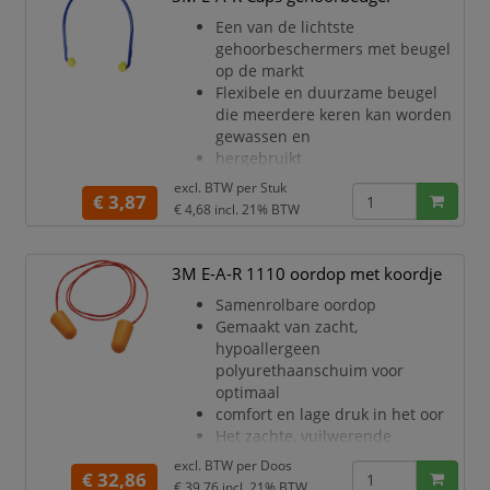
Elke conisch gevormde dop kan
Een van de lichtste
draaien zodat hij goed op de
gehoorbeschermers met beugel
gehoorgang
op de markt
past, en daarbij een beweging
Flexibele en duurzame beugel
die meerdere keren kan worden
gewassen en
hergebruikt
Doppen in de vorm van een kapje
excl. BTW per
Stuk
€ 3,87
van zacht schuim om de
€ 4,68
incl. 21% BTW
gehoorgang af
te sluiten
De beugel is ideaal om met
3M E-A-R 1110 oordop met koordje
tussenpozen te dragen en kan
Samenrolbare oordop
gemakkelijk om
Gemaakt van zacht,
de hals worden gedragen
hypoallergeen
wanneer hij niet wordt gebruikt
polyurethaanschuim voor
Vervangende doppen
optimaal
beschikbaar en apart verkocht
comfort en lage druk in het oor
als 3M E-A-RCaps
Het zachte, vuilwerende
vervangingsdop
oppervlak draagt bij tot een
excl. BTW per
Doos
€ 32,86
betere hygiëne,
€ 39,76
incl. 21% BTW