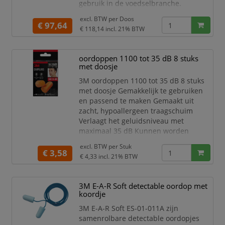
gebruik in de voedselbranche.
Voorgevormde oordop met
excl. BTW per
Doos
polymeer koordje met metaal
€ 97,64
€ 118,14
incl. 21% BTW
Gemaakt van vast
siliconenrubber
Ideaal voor veeleisende
oordoppen 1100 tot 35 dB 8 stuks
toepassingen waar het gemak en
met doosje
de duurzaamheid
3M oordoppen 1100 tot 35 dB 8 stuks
van een voorgevormde oordop
met doosje Gemakkelijk te gebruiken
een belangrijke vereiste is
en passend te maken Gemaakt uit
Oordop is er in één maat, pas
zacht, hypoallergeen traagschuim
Verlaagt het geluidsniveau met
maximaal 35 dB Kunnen worden
gebruikt bij geluidsniveaus van 94 -105
excl. BTW per
Stuk
dB Wegwerp Vuilbestendig oppervlak
€ 3,58
€ 4,33
incl. 21% BTW
zorgt voor een betere hygiëne,
duurzaamheid en comfort OPGELET:
instructies lezen voor gebruik Kleur:
3M E-A-R Soft detectable oordop met
oranje
koordje
blister van 8 stuks met
3M E-A-R Soft ES-01-011A zijn
opbergdoosje
samenrolbare detectable oordopjes