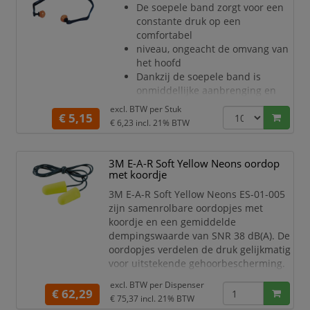
De soepele band zorgt voor een
inbrengen van oordoppen
constante druk op een
Met schuim ingekapseld ontwerp
comfortabel
zorgt voor hoge duurzaamheid
niveau, ongeacht de omvang van
Compatibel met het 3M E-A-Rfit
het hoofd
Dual-Ear
Dankzij de soepele band is
onmiddellijke aanbrenging en
een optimale
excl. BTW per
Stuk
€ 5,15
positionering mogelijk
€ 6,23
incl. 21% BTW
De ronde dopjes worden niet in
de gehoorgangen ingebracht,
resulterend
3M E-A-R Soft Yellow Neons oordop
in een betere hygiëne en minder
met koordje
risico voor irritatie
3M E-A-R Soft Yellow Neons ES-01-005
Voordelige, makkelijk
zijn samenrolbare oordopjes met
vervangbare dopjes voor meer
koordje en een gemiddelde
gebruiksgemak
dempingswaarde van SNR 38 dB(A). De
Felle kleur voor makkelijke
oordopjes verdelen de druk gelijkmatig
veiligheidscontro
voor uitstekende gehoorbescherming.
Samenrolbare oordop met goed
excl. BTW per
Dispenser
zichtbaar blauw vinyl koordje
€ 62,29
€ 75,37
incl. 21% BTW
Gemaakt van een langzaam