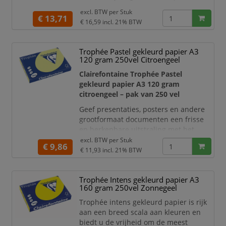
garandeert een onberispelijke kwaliteit
excl. BTW per
Stuk
van zijn papier. Dankzij een
€ 13,71
€ 16,59
incl. 21% BTW
uitstekende opaciteit is dit papier goed
te gebruiken voor dubbelzijdig
afdrukken.
Trophée Pastel gekleurd papier A3
120 gram 250vel Citroengeel
Dit extra stevige gekleurd papier van
Clairefontaine is zeer geschikt voor het
Clairefontaine Trophée Pastel
m
gekleurd papier A3 120 gram
citroengeel – pak van 250 vel
Geef presentaties, posters en andere
grootformaat documenten een frisse
en herkenbare uitstraling met het
Clairefontaine Trophée Pastel
excl. BTW per
Stuk
€ 9,86
gekleurd papier A3 120 gram in
€ 11,93
incl. 21% BTW
citroengeel
. De zachte gele pasteltint
valt duidelijk op, maar blijft rustig
Trophée Intens gekleurd papier A3
genoeg om teksten, tabellen en
160 gram 250vel Zonnegeel
afbeeldingen goed leesbaar weer te
geven.
Trophée intens gekleurd papier is rijk
aan een breed scala aan kleuren en
Met een papiergewicht van
120 g/m²
biedt u de vrijheid om de meest
voel