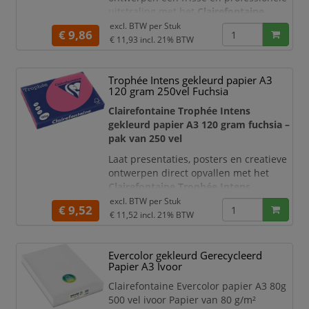
uitstraling met het
Clairefontaine
Trophée Pastel gekleurd papier A3 120
excl. BTW per
Stuk
€ 9,86
gram in golfgroen
. De zachte groene
€ 11,93
incl. 21% BTW
pasteltint valt duidelijk op, maar blijft
rustig genoeg om teksten, tabellen en
Trophée Intens gekleurd papier A3
afbeeldingen goed leesbaar weer te
120 gram 250vel Fuchsia
geven.
Clairefontaine Trophée Intens
Met een papiergewicht van
120 g/m²
gekleurd papier A3 120 gram fuchsia –
voelt het papi
pak van 250 vel
Laat presentaties, posters en creatieve
ontwerpen direct opvallen met het
Clairefontaine Trophée Intens
gekleurd papier A3 120 gram in
excl. BTW per
Stuk
€ 9,52
fuchsia
. De diepe roze kleur geeft
€ 11,52
incl. 21% BTW
documenten een krachtige, moderne
en onderscheidende uitstraling.
Evercolor gekleurd Gerecycleerd
Hierdoor is het papier bijzonder
Papier A3 Ivoor
geschikt voor communicatie die snel
gezien en herkend moet worden.
Clairefontaine Evercolor papier A3 80g
500 vel ivoor Papier van 80 g/m²
Het stevige papiergewich