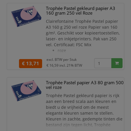
Trophée Pastel gekleurd papier A3
Dit stevige gekleurd papier van
160 gram 250 vel Roze
Clairefontaine is zeer geschikt voor het
maken van mooie p
Clairefontaine Trophée Pastel papier
A3 160 g 250 vel roze Papier van 160
g/m². Geschikt voor kopieertoestellen,
laser- en inkjetprinters. Pak van 250
vel. Certificaat: FSC Mix
roze
excl. BTW per
Stuk
€ 13,71
€ 16,59
incl. 21% BTW
Trophée Pastel papier A3 80 gram 500
vel roze
Trophée Pastel gekleurd papier is rijk
aan een breed scala aan kleuren en
biedt u de vrijheid om de meest
elegante kleuren samen te stellen.
Kleuren in zachte, gedempte tinten die
bestand zijn tegen licht, Trophée
garandeert een onberispelijke kwaliteit