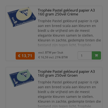
te gebruiken voor dubbelzijdig
afdrukken.
Trophée Pastel gekleurd papier A3
160 gram 250vel Crème
Dit extra stevige gekleurd papier van
Clairefontaine is zeer geschikt voor het
Trophée Pastel gekleurd papier is rijk
m
aan een breed scala aan kleuren en
biedt u de vrijheid om de meest
elegante kleuren samen te stellen.
Kleuren in zachte, gedempte tinten die
bestand zijn tegen licht, Trophée
garandeert een onberispelijke kwaliteit
excl. BTW per
Stuk
van zijn papier. Dankzij een
€ 13,71
€ 16,59
incl. 21% BTW
uitstekende opaciteit is dit papier goed
te gebruiken voor dubbelzijdig
afdrukken.
Trophée Pastel gekleurd papier A3
160 gram 250vel Groen
Dit extra stevige gekleurd papier van
Clairefontaine is zeer geschikt voor het
Trophée Pastel gekleurd papier is rijk
m
aan een breed scala aan kleuren en
biedt u de vrijheid om de meest
elegante kleuren samen te stellen.
Kleuren in zachte, gedempte tinten die
bestand zijn tegen licht, Trophée