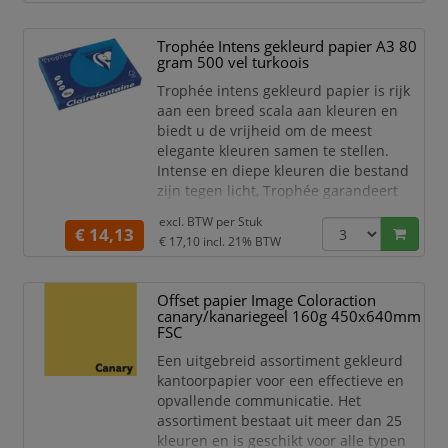
Trophée Intens gekleurd papier A3 80
gram 500 vel turkoois
Trophée intens gekleurd papier is rijk
aan een breed scala aan kleuren en
biedt u de vrijheid om de meest
elegante kleuren samen te stellen.
Intense en diepe kleuren die bestand
zijn tegen licht, Trophée garandeert
een onberispelijke kwaliteit van zijn
excl. BTW per
Stuk
papier. Dankzij een uitstekende
€ 14,13
€ 17,10
incl. 21% BTW
opaciteit is dit papier goed te
gebruiken voor dubbelzijdig afdrukken.
Offset papier Image Coloraction
Dit extra stevige gekleurd papier van
canary/kanariegeel 160g 450x640mm
Clairefontaine is zeer geschikt voor het
FSC
maken van
Een uitgebreid assortiment gekleurd
kantoorpapier voor een effectieve en
opvallende communicatie. Het
assortiment bestaat uit meer dan 25
kleuren en is geschikt voor alle typen