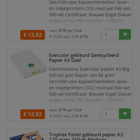
Geschikt voor kopieertoestellen, laser-
en inkjetprinters CO2 neutraal Pak van
500 vel Certificaat: Blauwe Engel blauer
engel uz14a, FSC recycled - C002321
Ecologische verpakking: ja
excl. BTW per
Stuk
ft 29,7 x 42 cm (A3), ivoor
€ 12,82
€ 15,51
incl. 21% BTW
Evercolor gekleurd Gerecycleerd
Papier A3 Geel
Clairefontaine Evercolor papier A3 80g
500 vel geel Papier van 80 g/m²
Geschikt voor kopieertoestellen, laser-
en inkjetprinters CO2 neutraal Pak van
500 vel Certificaat: Blauwe Engel blauer
engel uz14a, FSC recycled - C002321
Ecologische verpakking: ja
excl. BTW per
Stuk
ft 29,7 x 42 cm (A3), geel
€ 12,82
€ 15,51
incl. 21% BTW
Trophée Pastel gekleurd papier A3
120 gram 250vel Abrikoos