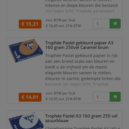
Intense en diepe kleuren die bestand
zijn tegen licht, Trophée garandeert
een onberispelijke kwaliteit van zijn
excl. BTW per
Stuk
papier. Dankzij een uitstekende
€ 15,21
€ 18,40
incl. 21% BTW
opaciteit is dit papier goed te
gebruiken voor dubbelzijdig afdrukken.
Trophée Pastel gekleurd papier A3
Dit extra stevige gekleurd papier van
160 gram 250vel Caramel bruin
Clairefontaine is zeer geschikt voor het
maken van
Trophée Pastel gekleurd papier is rijk
aan een breed scala aan kleuren en
biedt u de vrijheid om de meest
elegante kleuren samen te stellen.
Kleuren in zachte, gedempte tinten die
bestand zijn tegen licht, Trophée
garandeert een onberispelijke kwaliteit
excl. BTW per
Stuk
van zijn papier. Dankzij een
€ 14,01
€ 16,95
incl. 21% BTW
uitstekende opaciteit is dit papier goed
te gebruiken voor dubbelzijdig
afdrukken.
Trophée Pastel A3 160 gram 250 vel
azuurblauw
Dit extra stevige gekleurd papier van
Clairefontaine is zeer geschikt voor het
Clairefontaine Trophée Pastel A3 160 g