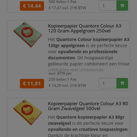
500 Vellen 1 Pak
ogen.
€ 14,44
€ 17,47
incl. 21% BTW
Met een grammage van
80 g/m²
biedt
dit papier een uitstekende balans
Kopieerpapier Quantore Colour A3
tussen flexibiliteit en stevigheid. Het
120 Gram Appelgroen 250vel
egale appelgroene oppervlak
zorgt
voor scherpe, levendige afdrukken en
Het
Quantore Colour kopieerpapier A3
is perfect gesch
120gr appelgroen
is de perfecte keuze
voor
opvallende en professionele
documenten
. Dit hoogwaardige
gekleurde papier combineert een frisse
uitstraling met uitstekende
excl. BTW per
printprestaties voor dagelijks en
250 Vellen 1 Pak
creatief gebruik.
€ 11,81
€ 14,29
incl. 21% BTW
Met een grammage van
120 g/m²
biedt
dit papier extra stevigheid, waardoor
Kopieerpapier Quantore Colour A3 80
het ideaal is voor presentaties,
Gram Zwavelgeel 500vel
mededelingen en scheidingsvellen. De
heldere appelgroene kleur
zorgt
Het
Quantore kopieerpapier A3 80gr
ervoor dat uw d
zwavelgeel
is de perfecte keuze voor
opvallende en creatieve toepassingen
.
Dankzij de krachtige kleur en