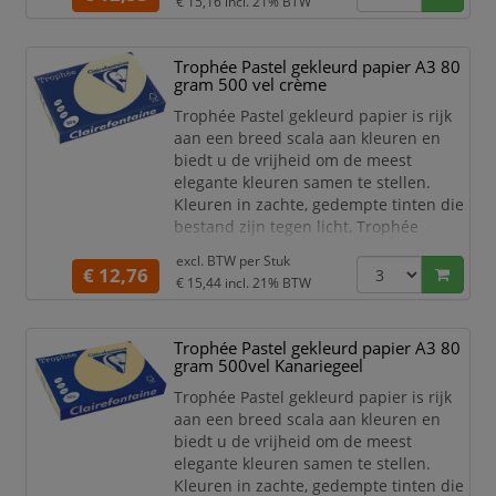
€ 15,16
incl. 21% BTW
uitstekende opaciteit is dit papier goed
te gebruiken voor dubbelzijdig
afdrukken.
Trophée Pastel gekleurd papier A3 80
gram 500 vel crème
Dit gekleurde papier van Clairefontaine
is zeer geschikt voor het maken van
Trophée Pastel gekleurd papier is rijk
mooi
aan een breed scala aan kleuren en
biedt u de vrijheid om de meest
elegante kleuren samen te stellen.
Kleuren in zachte, gedempte tinten die
bestand zijn tegen licht, Trophée
garandeert een onberispelijke kwaliteit
excl. BTW per
Stuk
van zijn papier. Dankzij een
€ 12,76
€ 15,44
incl. 21% BTW
uitstekende opaciteit is dit papier goed
te gebruiken voor dubbelzijdig
afdrukken.
Trophée Pastel gekleurd papier A3 80
gram 500vel Kanariegeel
Dit gekleurde papier van Clairefontaine
is zeer geschikt voor het maken van
Trophée Pastel gekleurd papier is rijk
mooi
aan een breed scala aan kleuren en
biedt u de vrijheid om de meest
elegante kleuren samen te stellen.
Kleuren in zachte, gedempte tinten die