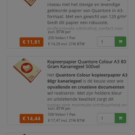
niveau met het stevige en levendige
gekleurde papier van Quantore in A3-
formaat. Met een gewicht van 120 g/m²
biedt dit papier een robuuste,
professionele uitstraling, perfect voor
excl. BTW per
posters, presentaties, en hoogwaardige
250 Vellen 1 Pak
grafische ontwerpen. Het egaal
€ 11,81
€ 14,29
incl. 21% BTW
gekleurde oppervlak garandeert
levendige en scherpe afdrukken,
geschikt voor zowel kopieermachines
Kopieerpapier Quantore Colour A3 80
als inkjet- en laserprinters.
Gram Kanariegeel 500vel
Duurzaamheid en kwaliteit gaan h
Het
Quantore Colour kopieerpapier A3
80gr kanariegeel
is dé keuze voor wie
opvallende en creatieve documenten
wil realiseren. Met zijn heldere kleur
en uitstekende kwaliteit zorgt dit
papier voor maximale zichtbaarheid en
excl. BTW per
een professionele uitstraling.
500 Vellen 1 Pak
€ 14,44
Dit papier heeft een grammage van
80
€ 17,47
incl. 21% BTW
g/m²
, waardoor het licht en flexibel is,
maar toch stevig genoeg voor dagelijks