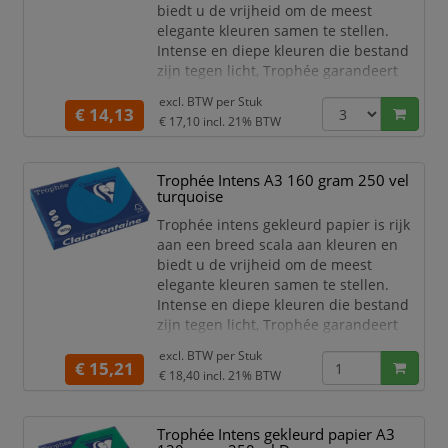
biedt u de vrijheid om de meest
elegante kleuren samen te stellen.
Intense en diepe kleuren die bestand
zijn tegen licht, Trophée garandeert
een onberispelijke kwaliteit van zijn
excl. BTW per
Stuk
papier. Dankzij een uitstekende
€ 14,13
€ 17,10
incl. 21% BTW
opaciteit is dit papier goed te
gebruiken voor dubbelzijdig afdrukken.
Trophée Intens A3 160 gram 250 vel
Dit extra stevige gekleurd papier van
turquoise
Clairefontaine is zeer geschikt voor het
maken van
Trophée intens gekleurd papier is rijk
aan een breed scala aan kleuren en
biedt u de vrijheid om de meest
elegante kleuren samen te stellen.
Intense en diepe kleuren die bestand
zijn tegen licht, Trophée garandeert
een onberispelijke kwaliteit van zijn
excl. BTW per
Stuk
papier. Dankzij een uitstekende
€ 15,21
€ 18,40
incl. 21% BTW
opaciteit is dit papier goed te
gebruiken voor dubbelzijdig afdrukken.
Trophée Intens gekleurd papier A3
Dit extra stevige gekleurd papier van