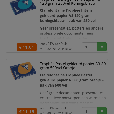
120 gram 250vel Koningsblauw
120 g/m²
voelt het papier steviger en
luxer aan dan standaard k
Clairefontaine Trophée Intens
gekleurd papier A3 120 gram
koningsblauw – pak van 250 vel
Geef presentaties, posters en andere
professionele documenten een
krachtige uitstraling met het
Clairefontaine Trophée Intens
excl. BTW per
Stuk
€ 11,01
gekleurd papier A3 120 gram in
€ 13,32
incl. 21% BTW
koningsblauw
. De diepe blauwe kleur
maakt uw communicatie direct
Trophée Pastel gekleurd papier A3 80
herkenbaar en is bijzonder geschikt
gram 500vel Oranje
voor documenten die moeten opvallen
tussen standaard wit papier.
Clairefontaine Trophée Pastel
gekleurd papier A3 80 gram oranje –
Met een papiergewicht van
120 g/
pak van 500 vel
Geef grote documenten, presentaties
en creatieve ontwerpen een warme en
herkenbare uitstraling met het
Clairefontaine Trophée Pastel
excl. BTW per
Stuk
€ 11,15
gekleurd papier A3 80 gram in oranje
.
€ 13,49
incl. 21% BTW