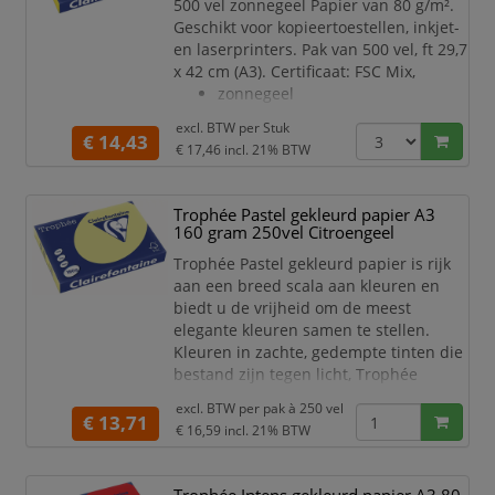
500 vel zonnegeel Papier van 80 g/m².
Geschikt voor kopieertoestellen, inkjet-
en laserprinters. Pak van 500 vel, ft 29,7
x 42 cm (A3). Certificaat: FSC Mix,
zonnegeel
excl. BTW per
Stuk
€ 14,43
€ 17,46
incl. 21% BTW
Trophée Pastel gekleurd papier A3
160 gram 250vel Citroengeel
Trophée Pastel gekleurd papier is rijk
aan een breed scala aan kleuren en
biedt u de vrijheid om de meest
elegante kleuren samen te stellen.
Kleuren in zachte, gedempte tinten die
bestand zijn tegen licht, Trophée
garandeert een onberispelijke kwaliteit
excl. BTW per
pak à 250 vel
van zijn papier. Dankzij een
€ 13,71
€ 16,59
incl. 21% BTW
uitstekende opaciteit is dit papier goed
te gebruiken voor dubbelzijdig
afdrukken.