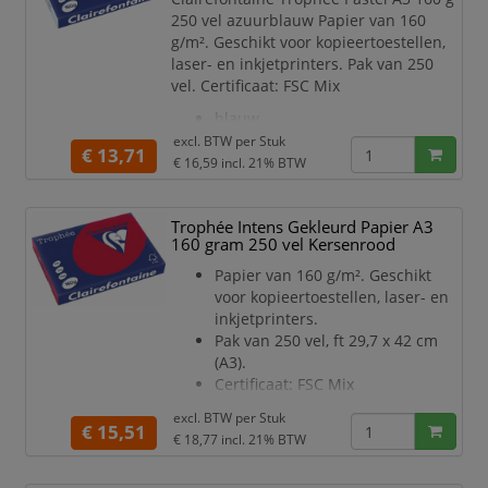
m
250 vel azuurblauw Papier van 160
g/m². Geschikt voor kopieertoestellen,
laser- en inkjetprinters. Pak van 250
vel. Certificaat: FSC Mix
blauw
excl. BTW per
Stuk
€ 13,71
€ 16,59
incl. 21% BTW
Trophée Intens Gekleurd Papier A3
160 gram 250 vel Kersenrood
Papier van 160 g/m². Geschikt
voor kopieertoestellen, laser- en
inkjetprinters.
Pak van 250 vel, ft 29,7 x 42 cm
(A3).
Certificaat: FSC Mix
Kersenrood
excl. BTW per
Stuk
€ 15,51
€ 18,77
incl. 21% BTW