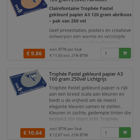
Clairefontaine Trophée Pastel
gekleurd papier A3 120 gram abrikoos
– pak van 250 vel
Geef presentaties, posters en creatieve
ontwerpen een warme en verzorgde
uitstraling met het
Clairefontaine
Trophée Pastel gekleurd papier A3 120
excl. BTW per
Stuk
€ 9,86
gram in abrikoos
. De zachte
€ 11,93
incl. 21% BTW
perzikachtige pasteltint valt duidelijk
op, maar blijft rustig genoeg om
Trophée Pastel gekleurd papier A3
teksten, tabellen en afbeeldingen goed
160 gram 250vel Lichtgrijs
leesbaar weer te geven.
Trophée Pastel gekleurd papier is rijk
Met een papiergewicht van
120 g/m²
aan een breed scala aan kleuren en
voelt het papi
biedt u de vrijheid om de meest
elegante kleuren samen te stellen.
Kleuren in zachte, gedempte tinten die
bestand zijn tegen licht, Trophée
garandeert een onberispelijke kwaliteit
excl. BTW per
Stuk
van zijn papier. Dankzij een
€ 10,64
€ 12,87
incl. 21% BTW
uitstekende opaciteit is dit papier goed