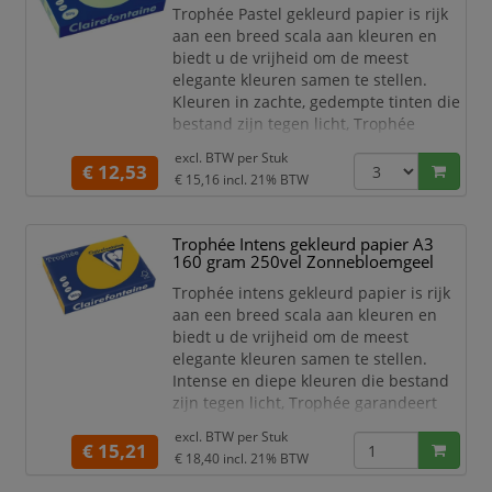
maken van
Trophée Pastel gekleurd papier is rijk
aan een breed scala aan kleuren en
biedt u de vrijheid om de meest
elegante kleuren samen te stellen.
Kleuren in zachte, gedempte tinten die
bestand zijn tegen licht, Trophée
garandeert een onberispelijke kwaliteit
excl. BTW per
Stuk
van zijn papier. Dankzij een
€ 12,53
€ 15,16
incl. 21% BTW
uitstekende opaciteit is dit papier goed
te gebruiken voor dubbelzijdig
afdrukken.
Trophée Intens gekleurd papier A3
160 gram 250vel Zonnebloemgeel
Dit gekleurde papier van Clairefontaine
is zeer geschikt voor het maken van
Trophée intens gekleurd papier is rijk
mooi
aan een breed scala aan kleuren en
biedt u de vrijheid om de meest
elegante kleuren samen te stellen.
Intense en diepe kleuren die bestand
zijn tegen licht, Trophée garandeert
een onberispelijke kwaliteit van zijn
excl. BTW per
Stuk
papier. Dankzij een uitstekende
€ 15,21
€ 18,40
incl. 21% BTW
opaciteit is dit papier goed te
gebruiken voor dubbelzijdig afdrukken.