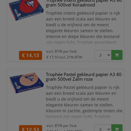
Trophée Intens gekleurd papier A3 80
gram 500vel Koraalrood
Dit extra stevige gekleurd papier van
Clairefontaine is zeer geschikt voor het
Trophée intens gekleurd papier is rijk
m
aan een breed scala aan kleuren en
biedt u de vrijheid om de meest
elegante kleuren samen te stellen.
Intense en diepe kleuren die bestand
zijn tegen licht, Trophée garandeert
een onberispelijke kwaliteit van zijn
excl. BTW per
Stuk
papier. Dankzij een uitstekende
€ 14,13
€ 17,10
incl. 21% BTW
opaciteit is dit papier goed te
gebruiken voor dubbelzijdig afdrukken.
Trophée Pastel gekleurd papier A3 80
Dit gekleurde papier van Clairefontaine
gram 500vel Zalm roze
is zeer geschikt voor het maken van
mooie present
Trophée Pastel gekleurd papier is rijk
aan een breed scala aan kleuren en
biedt u de vrijheid om de meest
elegante kleuren samen te stellen.
Kleuren in zachte, gedempte tinten die
bestand zijn tegen licht, Trophée
garandeert een onberispelijke kwaliteit
excl. BTW per
Stuk
van zijn papier. Dankzij een
€ 12,53