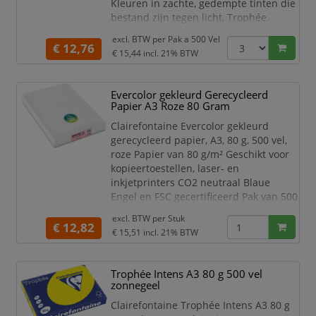
Kleuren in zachte, gedempte tinten die
bestand zijn tegen licht, Trophée
garandeert een onberispelijke kwaliteit
excl. BTW per
Pak a 500 Vel
van zijn papier. Dankzij een
€ 12,76
€ 15,44
incl. 21% BTW
uitstekende opaciteit is dit papier goed
te gebruiken voor dubbelzijdig
afdrukken.
Evercolor gekleurd Gerecycleerd
Papier A3 Roze 80 Gram
Dit gekleurde papier van Clairefontaine
is zeer geschikt voor het maken van
Clairefontaine Evercolor gekleurd
mooi
gerecycleerd papier, A3, 80 g, 500 vel,
roze Papier van 80 g/m² Geschikt voor
kopieertoestellen, laser- en
inkjetprinters CO2 neutraal Blaue
Engel en FSC gecertificeerd Pak van 500
vel
excl. BTW per
Stuk
€ 12,82
ft 29,7 x 42 cm (A3), roze
€ 15,51
incl. 21% BTW
Trophée Intens A3 80 g 500 vel
zonnegeel
Clairefontaine Trophée Intens A3 80 g