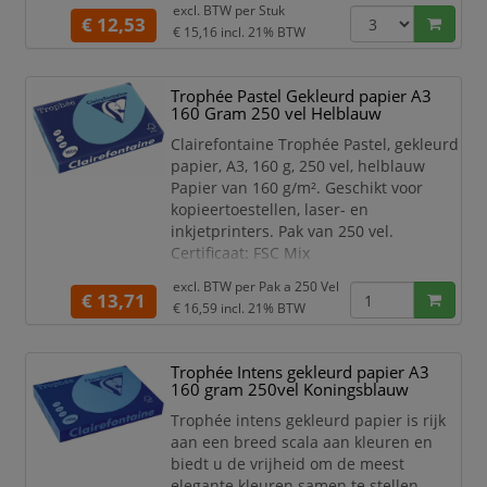
excl. BTW per
Stuk
van zijn papier. Dankzij een
€ 12,53
€ 15,16
incl. 21% BTW
uitstekende opaciteit is dit papier goed
te gebruiken voor dubbelzijdig
afdrukken.
Trophée Pastel Gekleurd papier A3
160 Gram 250 vel Helblauw
Dit gekleurde papier van Clairefontaine
is zeer geschikt voor het maken van
Clairefontaine Trophée Pastel, gekleurd
mooi
papier, A3, 160 g, 250 vel, helblauw
Papier van 160 g/m². Geschikt voor
kopieertoestellen, laser- en
inkjetprinters. Pak van 250 vel.
Certificaat: FSC Mix
helblauw
excl. BTW per
Pak a 250 Vel
€ 13,71
€ 16,59
incl. 21% BTW
Trophée Intens gekleurd papier A3
160 gram 250vel Koningsblauw
Trophée intens gekleurd papier is rijk
aan een breed scala aan kleuren en
biedt u de vrijheid om de meest
elegante kleuren samen te stellen.