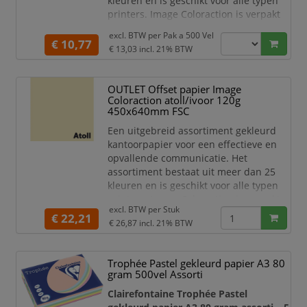
kleuren en is geschikt voor alle typen
printers. Image Coloraction is verpakt
in een transparante wikkel zodat de
excl. BTW per
Pak a 500 Vel
kleur direct zichtbaar is. Het papier is
€ 10,77
€ 13,03
incl. 21% BTW
ideaal voor alle kleurrijke
communicatie, maar kan ook prima
ingezet worden voor het archiveren
OUTLET Offset papier Image
van documenten of het coderen op
Coloraction atoll/ivoor 120g
kleur.
450x640mm FSC
Een uitgebreid assortiment gekleurd
Laser- en in
kantoorpapier voor een effectieve en
opvallende communicatie. Het
assortiment bestaat uit meer dan 25
kleuren en is geschikt voor alle typen
printers. Image Coloraction is verpakt
excl. BTW per
Stuk
in een transparante wikkel zodat de
€ 22,21
€ 26,87
incl. 21% BTW
kleur direct zichtbaar is. Het papier is
ideaal voor alle kleurrijke
communicatie, maar kan ook prima
Trophée Pastel gekleurd papier A3 80
ingezet worden voor het archiveren
gram 500vel Assorti
van documenten of het coderen op
Clairefontaine Trophée Pastel
kleur.