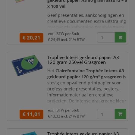
gekleurd papier A3 80 gram assorti – 5
Kenmerken:
x 100 vel
I
Geef presentaties, aankondigingen en
creatieve documenten extra uitstraling
met het
Clairefontaine Trophée Pastel
gekleurd papier A3
. Dit hoogwaardige
excl. BTW per
Stuk
€ 20,21
print- en kopieerpapier wordt geleverd
€ 24,45
incl. 21% BTW
in vijf zachte pastelkleuren, zodat u
informatie eenvoudig kunt
Trophée Intens gekleurd papier A3
onderscheiden, ordenen en
120 gram 250vel Grasgroen
aantrekkelijk presenteren.
Het
Clairefontaine Trophée Intens A3
Het papier heeft een gewicht van
80
gekleurd papier 120 g/m² grasgroen
is
g/m²
en is geschikt vo
stevig en opvallend printpapier voor
professionele presentaties, posters,
informatiemateriaal en creatieve
projecten. De intense grasgroene kleur
trekt direct de aandacht en maakt het
excl. BTW per
Stuk
eenvoudig om documenten,
€ 11,01
€ 13,32
incl. 21% BTW
onderwerpen of afdelingen visueel van
elkaar te onderscheiden.
Trophée Intens gekleurd papier A3
Dankzij het hogere papiergewicht van