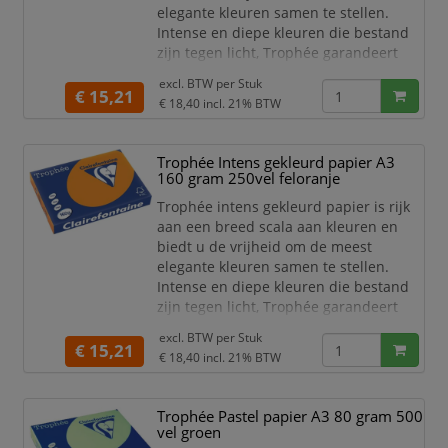
elegante kleuren samen te stellen.
Intense en diepe kleuren die bestand
zijn tegen licht, Trophée garandeert
een onberispelijke kwaliteit van zijn
excl. BTW per
Stuk
papier. Dankzij een uitstekende
€ 15,21
€ 18,40
incl. 21% BTW
opaciteit is dit papier goed te
gebruiken voor dubbelzijdig afdrukken.
Trophée Intens gekleurd papier A3
Dit stevige gekleurd papier van
160 gram 250vel feloranje
Clairefontaine is zeer geschikt voor het
maken van mooie p
Trophée intens gekleurd papier is rijk
aan een breed scala aan kleuren en
biedt u de vrijheid om de meest
elegante kleuren samen te stellen.
Intense en diepe kleuren die bestand
zijn tegen licht, Trophée garandeert
een onberispelijke kwaliteit van zijn
excl. BTW per
Stuk
papier. Dankzij een uitstekende
€ 15,21
€ 18,40
incl. 21% BTW
opaciteit is dit papier goed te
gebruiken voor dubbelzijdig afdrukken.
Trophée Pastel papier A3 80 gram 500
Dit extra stevige gekleurd papier van
vel groen
Clairefontaine is zeer geschikt voor het