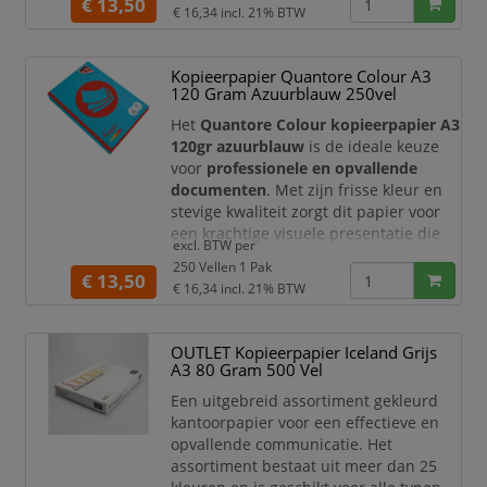
impact maken.
€ 13,50
€ 16,34
incl. 21% BTW
Met een grammage van
120 g/m²
biedt
dit papier een robuuste en luxe
Kopieerpapier Quantore Colour A3
uitstraling. Het
egale zwavelgele
120 Gram Azuurblauw 250vel
oppervlak
garandeert scherpe en
levendige afdrukken, ideaal voor
Het
Quantore Colour kopieerpapier A3
toepassingen waarbij
120gr azuurblauw
is de ideale keuze
voor
professionele en opvallende
documenten
. Met zijn frisse kleur en
stevige kwaliteit zorgt dit papier voor
een krachtige visuele presentatie die
excl. BTW per
direct de aandacht trekt.
250 Vellen 1 Pak
€ 13,50
Met een grammage van
120 g/m²
biedt
€ 16,34
incl. 21% BTW
dit papier een robuuste en luxe
uitstraling. Het
egale azuurblauwe
OUTLET Kopieerpapier Iceland Grijs
oppervlak
garandeert scherpe,
A3 80 Gram 500 Vel
levendige afdrukken en maakt het
papier perfect voor toepassingen w
Een uitgebreid assortiment gekleurd
kantoorpapier voor een effectieve en
opvallende communicatie. Het
assortiment bestaat uit meer dan 25