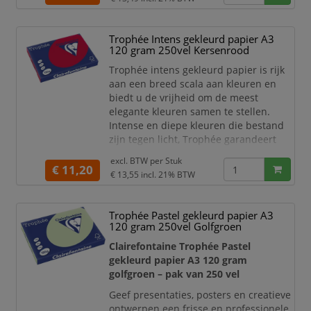
De zachte clementine-oranje pasteltint
valt op zonder de leesbaarheid van
Trophée Intens gekleurd papier A3
teksten en afbeeldingen te
120 gram 250vel Kersenrood
verminderen. Hierdoor is het papier
ideaal voor zakelijke communicatie,
Trophée intens gekleurd papier is rijk
kleurcodering, lesmat
aan een breed scala aan kleuren en
biedt u de vrijheid om de meest
elegante kleuren samen te stellen.
Intense en diepe kleuren die bestand
zijn tegen licht, Trophée garandeert
een onberispelijke kwaliteit van zijn
excl. BTW per
Stuk
papier. Dankzij een uitstekende
€ 11,20
€ 13,55
incl. 21% BTW
opaciteit is dit papier goed te
gebruiken voor dubbelzijdig afdrukken.
Trophée Pastel gekleurd papier A3
Dit stevige gekleurd papier van
120 gram 250vel Golfgroen
Clairefontaine is zeer geschikt voor het
maken van mooie
Clairefontaine Trophée Pastel
gekleurd papier A3 120 gram
golfgroen – pak van 250 vel
Geef presentaties, posters en creatieve
ontwerpen een frisse en professionele