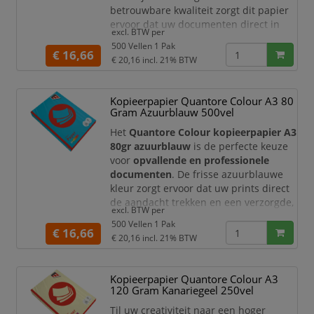
betrouwbare kwaliteit zorgt dit papier
ervoor dat uw documenten direct in
excl. BTW per
het oog springen.
500 Vellen 1 Pak
€ 16,66
Met een grammage van
80 g/m²
biedt
€ 20,16
incl. 21% BTW
dit papier een ideale balans tussen
flexibiliteit en stevigheid. Het
egale
Kopieerpapier Quantore Colour A3 80
zwavelgele oppervlak
zorgt voor
Gram Azuurblauw 500vel
heldere, contrastrijke afdrukken en is
uitermate geschikt voor zowel zake
Het
Quantore Colour kopieerpapier A3
80gr azuurblauw
is de perfecte keuze
voor
opvallende en professionele
documenten
. De frisse azuurblauwe
kleur zorgt ervoor dat uw prints direct
de aandacht trekken en een verzorgde,
excl. BTW per
onderscheidende uitstraling krijgen.
500 Vellen 1 Pak
€ 16,66
Met een grammage van
80 g/m²
biedt
€ 20,16
incl. 21% BTW
dit papier een ideale balans tussen
flexibiliteit en stevigheid. Het
egale
Kopieerpapier Quantore Colour A3
gekleurde oppervlak
garandeert
120 Gram Kanariegeel 250vel
scherpe en levendige afdrukken,
geschikt voor zowe
Til uw creativiteit naar een hoger