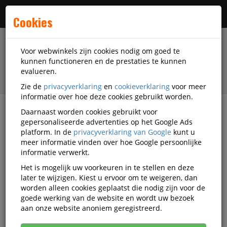
Menu
Cookies
Voor webwinkels zijn cookies nodig om goed te
kunnen functioneren en de prestaties te kunnen
evalueren.
Zie de
privacyverklaring
en
cookieverklaring
voor meer
informatie over hoe deze cookies gebruikt worden.
Daarnaast worden cookies gebruikt voor
filter
gepersonaliseerde advertenties op het Google Ads
platform. In de
privacyverklaring van Google
kunt u
Papierwaren
Kopieerpapier
meer informatie vinden over hoe Google persoonlijke
Papier A3 gekleurd
informatie verwerkt.
Het is mogelijk uw voorkeuren in te stellen en deze
Papier A3 gekleurd
later te wijzigen. Kiest u ervoor om te weigeren, dan
worden alleen cookies geplaatst die nodig zijn voor de
goede werking van de website en wordt uw bezoek
Populariteit
aan onze website anoniem geregistreerd.