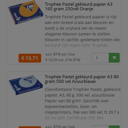
Trophée Pastel gekleurd papier A3
160 gram 250vel Oranje
Trophée Pastel gekleurd papier is rijk
aan een breed scala aan kleuren en
biedt u de vrijheid om de meest
elegante kleuren samen te stellen.
Kleuren in zachte, gedempte tinten die
bestand zijn tegen licht, Trophée
garandeert een onberispelijke kwaliteit
excl. BTW per
Stuk
van zijn papier. Dankzij een
€ 13,71
€ 16,59
incl. 21% BTW
uitstekende opaciteit is dit papier goed
te gebruiken voor dubbelzijdig
afdrukken.
Trophée Pastel gekleurd papier A3 80
gram 500 vel Azuurblauw
Dit extra stevige gekleurd papier van
Clairefontaine is zeer geschikt voor het
Clairefontaine Trophée Pastel, gekleurd
m
papier, A3, 80 g, 500 vel, azuurblauw
Papier van 80 g/m². Geschikt voor
kopieertoestellen, laser- en
inkjetprinters. Pak van 500 vel, ft 29,7 x
42 cm (A3). Certificaat: FSC Mix
blauw
excl. BTW per
Stuk