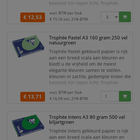
bestand zijn tegen licht, Trophée
garandeert een onberispelijke kwaliteit
excl. BTW per
Stuk
van zijn papier. Dankzij een
€ 12,53
€ 15,16
incl. 21% BTW
uitstekende opaciteit is dit papier goed
te gebruiken voor dubbelzijdig
afdrukken.
Trophée Pastel A3 160 gram 250 vel
natuurgroen
Dit gekleurde papier van Clairefontaine
is zeer geschikt voor het maken van
Trophée Pastel gekleurd papier is rijk
mooi
aan een breed scala aan kleuren en
biedt u de vrijheid om de meest
elegante kleuren samen te stellen.
Kleuren in zachte, gedempte tinten die
bestand zijn tegen licht, Trophée
garandeert een onberispelijke kwaliteit
excl. BTW per
Stuk
van zijn papier. Dankzij een
€ 13,71
€ 16,59
incl. 21% BTW
uitstekende opaciteit is dit papier goed
te gebruiken voor dubbelzijdig
afdrukken.
Trophée Intens A3 80 gram 500 vel
biljartgroen
Dit extra stevige gekleurd papier van
Clairefontaine is zeer geschikt voor het
Trophée intens gekleurd papier is rijk
m
aan een breed scala aan kleuren en