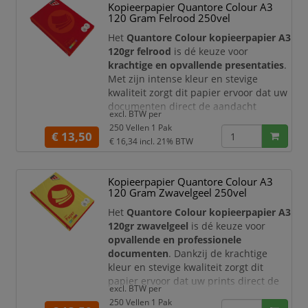
Kopieerpapier Quantore Colour A3
gebruik. Het
egale kanariegele
120 Gram Felrood 250vel
oppervlak
zorgt voor briljante en
contrastrijk
Het
Quantore Colour kopieerpapier A3
120gr felrood
is dé keuze voor
krachtige en opvallende presentaties
.
Met zijn intense kleur en stevige
kwaliteit zorgt dit papier ervoor dat uw
documenten direct de aandacht
excl. BTW per
trekken en professioneel overkomen.
250 Vellen 1 Pak
€ 13,50
Dankzij het hogere grammage van
120
€ 16,34
incl. 21% BTW
g/m²
biedt dit papier een robuuste en
luxe uitstraling. Het
egale felrode
Kopieerpapier Quantore Colour A3
oppervlak
garandeert scherpe en
120 Gram Zwavelgeel 250vel
levendige afdrukken, waardoor het
perfect is voor toepassi
Het
Quantore Colour kopieerpapier A3
120gr zwavelgeel
is dé keuze voor
opvallende en professionele
documenten
. Dankzij de krachtige
kleur en stevige kwaliteit zorgt dit
papier ervoor dat uw prints direct de
excl. BTW per
aandacht trekken en een sterke visuele
250 Vellen 1 Pak