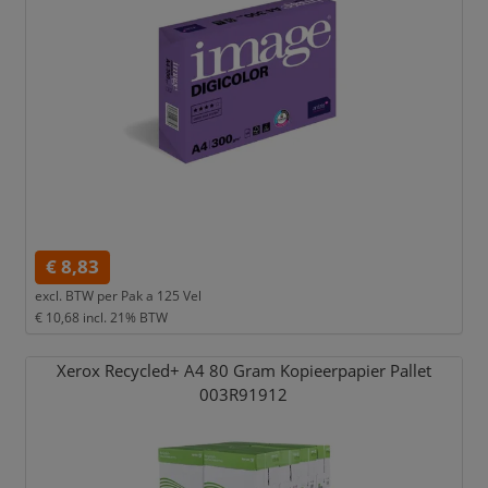
€ 8,83
excl. BTW per
Pak a 125 Vel
€ 10,68
incl. 21% BTW
Xerox Recycled+ A4 80 Gram Kopieerpapier Pallet
003R91912