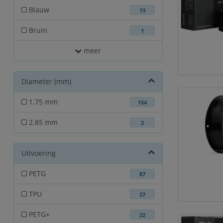
Blauw
13
Bruin
1
meer
Diameter (mm)
1.75 mm
154
2.85 mm
2
Uitvoering
PETG
87
TPU
27
PETG+
22