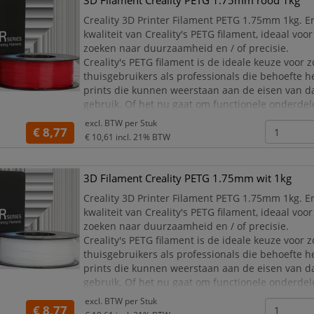
3D Filament Creality PETG 1.75mm rood 1kg
Creality 3D Printer Filament PETG 1.75mm 1kg. E
kwaliteit van Creality's PETG filament, ideaal vo
zoeken naar duurzaamheid en / of precisie.
Creality's PETG filament is de ideale keuze voor 
thuisgebruikers als professionals die behoefte 
prints die kunnen weerstaan aan de eisen van da
gebruik. Of het nu gaat om functionele onderdele
creaties of educatieve modellen, de kwaliteit van 
excl. BTW per
Stuk
€ 8,77
€ 10,61
incl. 21% BTW
3D Filament Creality PETG 1.75mm wit 1kg
Creality 3D Printer Filament PETG 1.75mm 1kg. E
kwaliteit van Creality's PETG filament, ideaal vo
zoeken naar duurzaamheid en / of precisie.
Creality's PETG filament is de ideale keuze voor 
thuisgebruikers als professionals die behoefte 
prints die kunnen weerstaan aan de eisen van da
gebruik. Of het nu gaat om functionele onderdele
creaties of educatieve modellen, de kwaliteit van 
excl. BTW per
Stuk
€ 8,77