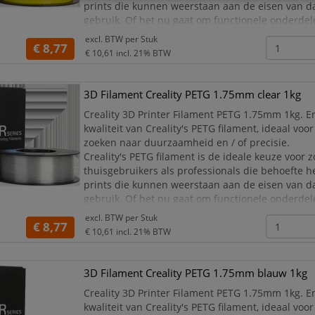
prints die kunnen weerstaan aan de eisen van da
gebruik. Of het nu gaat om functionele onderdele
creaties of educatieve modellen, de kwaliteit van 
excl. BTW per
Stuk
€ 8,77
€ 10,61
incl. 21% BTW
3D Filament Creality PETG 1.75mm clear 1kg
Creality 3D Printer Filament PETG 1.75mm 1kg. E
kwaliteit van Creality's PETG filament, ideaal vo
zoeken naar duurzaamheid en / of precisie.
Creality's PETG filament is de ideale keuze voor 
thuisgebruikers als professionals die behoefte 
prints die kunnen weerstaan aan de eisen van da
gebruik. Of het nu gaat om functionele onderdele
creaties of educatieve modellen, de kwaliteit van 
excl. BTW per
Stuk
€ 8,77
€ 10,61
incl. 21% BTW
3D Filament Creality PETG 1.75mm blauw 1kg
Creality 3D Printer Filament PETG 1.75mm 1kg. E
kwaliteit van Creality's PETG filament, ideaal vo