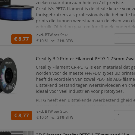
zoeken naar duurzaamheid en / of precisie.
Creality's PETG filament is de ideale keuze voor 
thuisgebruikers als professionals die behoefte 
prints die kunnen weerstaan aan de eisen van da
gebruik. Of het nu gaat om functionele onderdele
creaties of educatieve modellen, de kwaliteit van 
excl. BTW per
Stuk
€ 8,77
€ 10,61
incl. 21% BTW
Creality 3D Printer Filament PETG 1.75mm Zwa
Creality Filament CR-PETG is een materiaal dat g
worden voor de meeste FFF/FDM types 3D printe
heeft de voordelen van zowel PLA- als ABS-filame
uitstekend bestand tegen weersinvloeden en che
ideaal voor veel industrien voor prototypes.
PETG heeft een uitstekende weerbestendigheid 
weerstand, geen geur en niet giftig, wat vriendeli
excl. BTW per
Stuk
milieu.
€ 8,77
€ 10,61
incl. 21% BTW
Milieuvriendelijk, geurloos en n