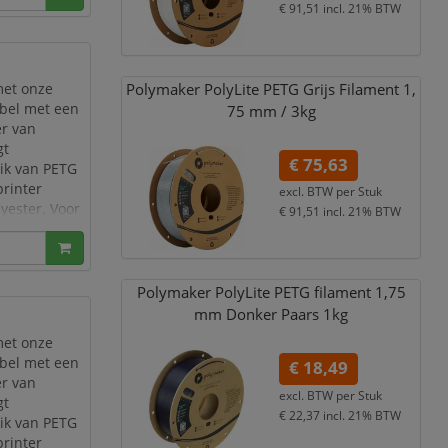
€ 91,51
incl. 21% BTW
Polymaker PolyLite PETG Grijs Filament 1,
met onze
ibel met een
75 mm /
3kg
er van
gt
€ 75,63
uik van PETG
printer
excl. BTW per
Stuk
yester. Voor
€ 91,51
incl. 21% BTW
u voor onze
Polymaker PolyLite PETG filament 1,
75
mm Donker Paars 1kg
met onze
ibel met een
€ 18,49
er van
excl. BTW per
Stuk
gt
€ 22,37
incl. 21% BTW
uik van PETG
printer