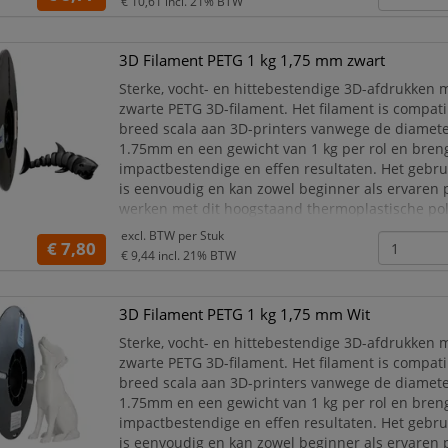
€ 10,61
incl. 21% BTW
3D Filament PETG 1 kg 1,75 mm zwart
Sterke, vocht- en hittebestendige 3D-afdrukken 
zwarte PETG 3D-filament. Het filament is compat
breed scala aan 3D-printers vanwege de diamet
1.75mm en een gewicht van 1 kg per rol en bren
impactbestendige en effen resultaten. Het gebr
is eenvoudig en kan zowel beginner als ervaren 
werken met dit hoogstaand thermoplastische pol
een egale, hoogwaardige, sterke afwerking kiest 
excl. BTW per
Stuk
€ 7,80
€ 9,44
incl. 21% BTW
3D Filament PETG 1 kg 1,75 mm Wit
Sterke, vocht- en hittebestendige 3D-afdrukken 
zwarte PETG 3D-filament. Het filament is compat
breed scala aan 3D-printers vanwege de diamet
1.75mm en een gewicht van 1 kg per rol en bren
impactbestendige en effen resultaten. Het gebr
is eenvoudig en kan zowel beginner als ervaren 