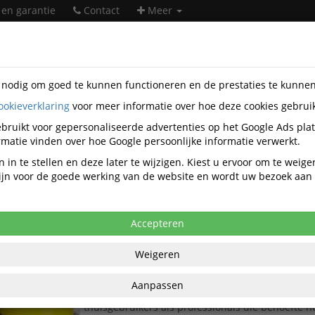
 en garantie
Contact
Meer
s nodig om goed te kunnen functioneren en de prestaties te kunne
ookieverklaring
voor meer informatie over hoe deze cookies gebrui
er supplies
3D Filamenten
PETG Filamenten
bruikt voor gepersonaliseerde advertenties op het Google Ads pla
PETG Filamenten
matie vinden over hoe Google persoonlijke informatie verwerkt.
 in te stellen en deze later te wijzigen. Kiest u ervoor om te weig
 zijn voor de goede werking van de website en wordt uw bezoek aa
Populariteit
Accepteren
3D Filament Creality PETG 1.75mm geel 1kg
Creality 3D Printer Filament PETG 1.75mm 1kg. E
Weigeren
kwaliteit van Creality's PETG filament, ideaal vo
zoeken naar duurzaamheid en / of precisie.
Aanpassen
Creality's PETG filament is de ideale keuze voor 
thuisgebruikers als professionals die behoefte 