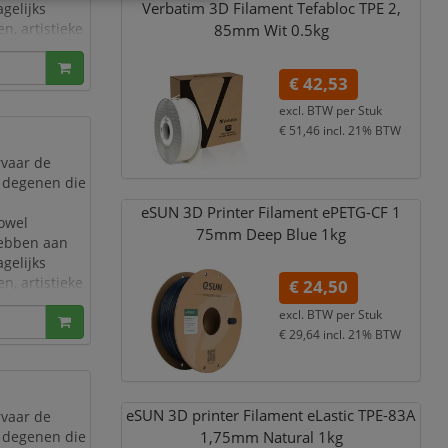
Verbatim 3D Filament Tefabloc TPE 2,
gelijks
n, artistieke
85mm Wit 0.5kg
dit
€ 42,53
excl. BTW per
Stuk
€ 51,46
incl. 21% BTW
rvaar de
or degenen die
eSUN 3D Printer Filament ePETG-CF 1
zowel
75mm Deep Blue 1kg
hebben aan
gelijks
n, artistieke
€ 24,50
dit
excl. BTW per
Stuk
€ 29,64
incl. 21% BTW
eSUN 3D printer Filament eLastic TPE-83A
rvaar de
or degenen die
1,
75mm Natural 1kg