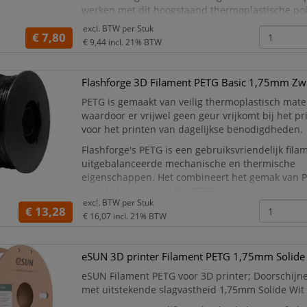
werken met dit hoogstaand thermoplastische pol
een egale, hoogwaardige, sterke afwerking kiest 
excl. BTW per
Stuk
€ 7,80
€ 9,44
incl. 21% BTW
Flashforge 3D Filament PETG Basic 1,75mm Zw
PETG is gemaakt van veilig thermoplastisch mater
waardoor er vrijwel geen geur vrijkomt bij het p
voor het printen van dagelijkse benodigdheden.
Flashforge's PETG is een gebruiksvriendelijk fil
uitgebalanceerde mechanische en thermische
eigenschappen. Het combineert het gemak van P
met de kracht van ABS. PETG is duurzaam en slag
excl. BTW per
Stuk
waardoor het ideaal is voor functionele onderdel
€ 13,28
€ 16,07
incl. 21% BTW
prototypes en transpara
eSUN 3D printer Filament PETG 1,75mm Solide
eSUN Filament PETG voor 3D printer; Doorschijn
met uitstekende slagvastheid 1,75mm Solide Wit