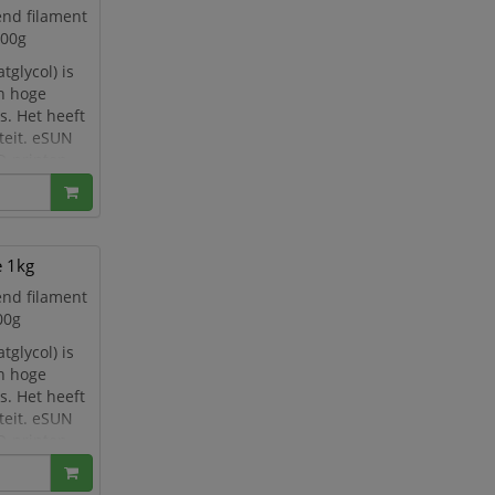
end filament
000g
glycol) is
en hoge
s. Het heeft
teit. eSUN
D-printen.
e 1kg
end filament
00g
glycol) is
en hoge
s. Het heeft
teit. eSUN
D-printen.