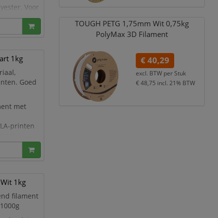
yester. Voor
u voor onze
TOUGH PETG 1,
75mm Wit 0,
75kg
PolyMax 3D Filament
art 1kg
€ 40,29
iaal,
excl. BTW per
Stuk
rinten. Goed
€ 48,75
incl. 21% BTW
ament met
LA-printen
vast,
en,
 Wit 1kg
end filament
 1000g