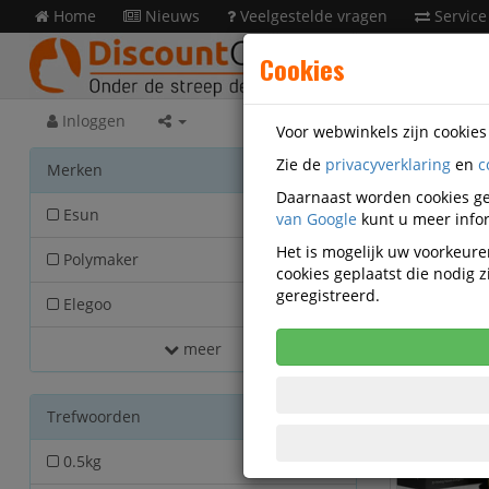
Home
Nieuws
Veelgestelde vragen
Service
Cookies
Inloggen
Voor webwinkels zijn cookie
Zie de
privacyverklaring
en
c
Print
Merken
Daarnaast worden cookies ge
Esun
van Google
63
kunt u meer infor
Het is mogelijk uw voorkeuren
Polymaker
55
cookies geplaatst die nodig
geregistreerd.
Elegoo
14
meer
Trefwoorden
0.5kg
6