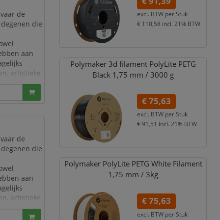
€ 91,39
rvaar de
excl. BTW per
Stuk
or degenen die
€ 110,58
incl. 21% BTW
zowel
hebben aan
gelijks
Polymaker 3d filament PolyLite PETG
n, artistieke
Black 1,
75 mm /
3000 g
dit
€ 75,63
excl. BTW per
Stuk
€ 91,51
incl. 21% BTW
rvaar de
or degenen die
Polymaker PolyLite PETG White Filament
zowel
1,
75 mm /
3kg
hebben aan
gelijks
n, artistieke
€ 75,63
dit
excl. BTW per
Stuk