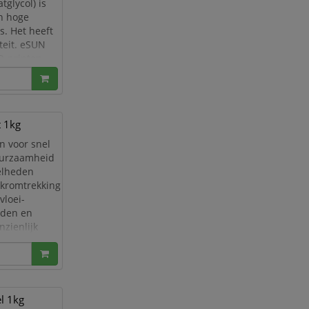
glycol) is
en hoge
s. Het heeft
teit. eSUN
D-printen.
 1kg
n voor snel
uurzaamheid
nelheden
 kromtrekking
vloei-
nden en
zienlijk
erking ontsta
l 1kg