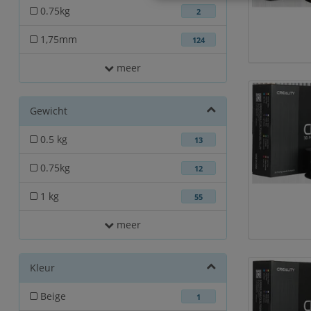
0.75kg
2
1,75mm
124
meer
Gewicht
0.5 kg
13
0.75kg
12
1 kg
55
meer
Kleur
Beige
1