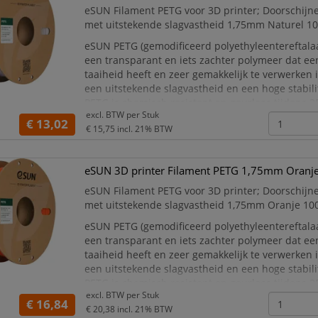
eSUN Filament PETG voor 3D printer; Doorschijn
met uitstekende slagvastheid 1,75mm Naturel 1
eSUN PETG (gemodificeerd polyethyleentereftalaat
een transparant en iets zachter polymeer dat e
taaiheid heeft en zeer gemakkelijk te verwerken i
een uitstekende slagvastheid en een hoge stabili
PETG is chemisch resistent en geurloos tijdens 3
excl. BTW per
Stuk
€ 13,02
Modellen geprint met eSUN PETG hebben een
€ 15,75
incl. 21% BTW
eSUN 3D printer Filament PETG 1,75mm Oranj
eSUN Filament PETG voor 3D printer; Doorschijn
met uitstekende slagvastheid 1,75mm Oranje 10
eSUN PETG (gemodificeerd polyethyleentereftalaat
een transparant en iets zachter polymeer dat e
taaiheid heeft en zeer gemakkelijk te verwerken i
een uitstekende slagvastheid en een hoge stabili
PETG is chemisch resistent en geurloos tijdens 3
excl. BTW per
Stuk
€ 16,84
Modellen geprint met eSUN PETG hebben een d
€ 20,38
incl. 21% BTW