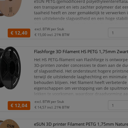
eSUN PETG (gemodificeerd polyethyleentereftalaat
een transparant en iets zachter polymeer dat e
taaiheid heeft en zeer gemakkelijk te verwerken i
een uitstekende slagvastheid en een hoge stabili
PETG is chemisch resistent en geurloos tijdens 3
excl. BTW per
Stuk
€ 12,40
Modellen geprint met eSUN PETG hebben e
€ 15,00
incl. 21% BTW
Flashforge 3D Filament HS PETG 1,75mm Zwart
Het HS PETG-filament van Flashforge is ontworpe
3D-printen zonder concessies te doen aan de d
of slagvastheid. Het ondersteunt hogere prints
terwijl de uitstekende laaghechting en minimale
behouden blijven. Het filament heeft verbeterde 
eigenschappen om verstopping van de spuitmo
lekken te voorkomen, waardoor draadvorming aan
wordt verminderd en een gladde oppervlakteafw
excl. BTW per
Stuk
€ 12,04
€ 14,57
incl. 21% BTW
eSUN 3D printer Filament PETG 1,75mm Nature