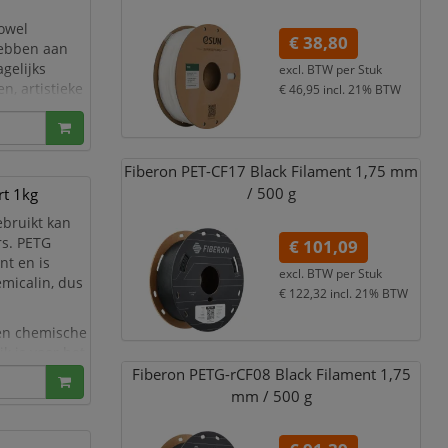
zowel
€ 38,80
hebben aan
gelijks
excl. BTW per
Stuk
n, artistieke
€ 46,95
incl. 21% BTW
dit
Fiberon PET-CF17 Black Filament 1,
75 mm
/
500 g
rt 1kg
ebruikt kan
rs. PETG
€ 101,09
nt en is
excl. BTW per
Stuk
micalin, dus
€ 122,32
incl. 21% BTW
en chemische
jk is voor het
Fiberon PETG-rCF08 Black Filament 1,
75
mm /
500 g