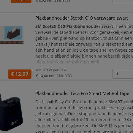
€ 3,92
incl. 21% BTW
verschillende soorten Scotch® pla
Plakbandhouder Scotch C10 verzwaard zwart
3M Scotch C10 Plakbandhouder zwart
is een pr
verzwaarde tapedispenser voor gemakkelijk en ef
gebruik van plakband op kantoor, thuis of in ee
Dankzij het stabiele ontwerp rolt u plakband ee
één hand af en snijdt u de tape snel en netjes o
heeft u plakband altijd binnen handbereik tijden
plak-, label- en verpakkingswerk.
excl. BTW per
Stuk
Deze heavy duty Scotch tapedispenser is geschik
€ 12,07
€ 14,60
incl. 21% BTW
t
Plakbandhouder Tesa Eco Smart Met Rol Tape
De tesa® Easy Cut Bureaudispenser SMART com
ruimtebesparend design met praktische eigens
gebruiksgemak. Deze stop pad tapedispenser is 
alle rollen tesafilm® tot 19 mm breed en tot 33 m
met één hand te gebruiken. De SMART is gemaa
gerecycleerd plastic en heeft een gekarteld snijv