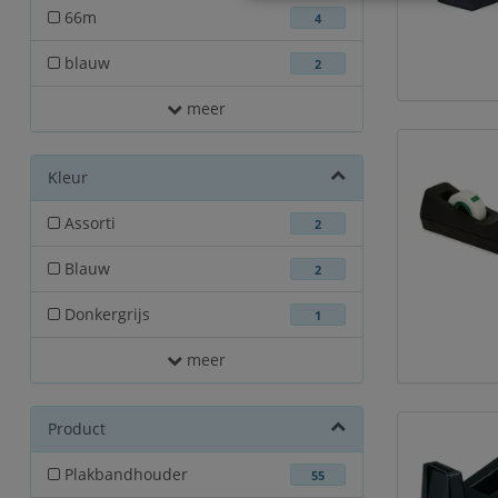
66m
4
blauw
2
meer
Kleur
Assorti
2
Blauw
2
Donkergrijs
1
meer
Product
Plakbandhouder
55