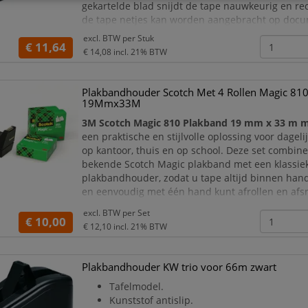
gekartelde blad snijdt de tape nauwkeurig en rec
de tape netjes kan worden aangebracht op doc
cadeaus, bloemen of pakketjes. De antislipbasis
excl. BTW per
Stuk
€ 11,64
€ 14,08
incl. 21% BTW
Plakbandhouder Scotch Met 4 Rollen Magic 81
19Mmx33M
3M Scotch Magic 810 Plakband 19 mm x 33 m me
een praktische en stijlvolle oplossing voor dageli
op kantoor, thuis en op school. Deze set combine
bekende Scotch Magic plakband met een klassie
plakbandhouder, zodat u tape altijd binnen han
en eenvoudig met één hand kunt afrollen en afs
Scotch Magic plakband is vrijwel onzichtbaar op
excl. BTW per
Set
€ 10,00
papier en daardoor ideaal voor het her
€ 12,10
incl. 21% BTW
Plakbandhouder KW trio voor 66m zwart
Tafelmodel.
Kunststof antislip.