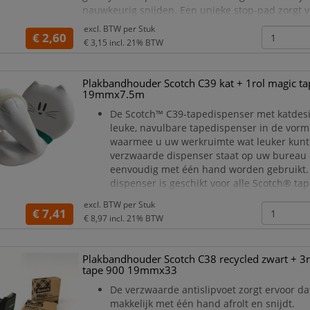
nauwkeurig snijden. Een unieke stop-pad zorgt 
stabiele houvast op bureaus en maakt het eenv
excl. BTW per
Stuk
€ 2,60
€ 3,15
incl. 21% BTW
Plakbandhouder Scotch C39 kat + 1rol magic ta
19mmx7.5m
De Scotch™ C39-tapedispenser met katdesi
leuke, navulbare tapedispenser in de vorm
waarmee u uw werkruimte wat leuker kun
verzwaarde dispenser staat op uw bureau
eenvoudig met één hand worden gebruikt.
dispenser is geschikt voor alle Scotch® ta
kern van 2,54 cm.
excl. BTW per
Stuk
Een leuke en navulbare tapedispenser voo
€ 7,41
€ 8,97
incl. 21% BTW
bureau waarmee u uw werkruimte wat leu
maken.
Eenvoudig vinden van het uitein
Plakbandhouder Scotch C38 recycled zwart + 3r
tape 900 19mmx33
De verzwaarde antislipvoet zorgt ervoor da
makkelijk met één hand afrolt en snijdt.