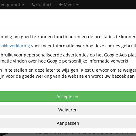
 en garantie
Contact
Meer
s nodig om goed te kunnen functioneren en de prestaties te kunne
ookieverklaring
voor meer informatie over hoe deze cookies gebrui
orartikelen
Kantoor-gebruiksartikelen
Plakband dispenser
bruikt voor gepersonaliseerde advertenties op het Google Ads pla
Plakband dispenser
matie vinden over hoe Google persoonlijke informatie verwerkt.
 in te stellen en deze later te wijzigen. Kiest u ervoor om te weig
 zijn voor de goede werking van de website en wordt uw bezoek aa
Populariteit
Accepteren
Plakbandhouder Tesa Economy voor rollen tot
De tesa® Easy Cut Bureaudispenser Economy is d
Weigeren
plakbandhouder voor thuis en op kantoor voor ro
plakband met een kern van 7,62 cm en alle soort
Aanpassen
van 25 mm breed en 66 m lang. Een handig ink
maakt het verwisselen van de rol tape snel en e