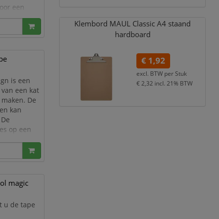
voor een
oudig om
Klembord MAUL Classic A4 staand
hardboard
pe
€ 1,92
excl. BTW per
Stuk
gn is een
€ 2,32
incl. 21% BTW
 van een kat
t maken. De
 en kan
 De
pes op een
r op het
ker kunt
ol magic
t u de tape