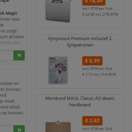
 tape
€ 18,50
excl. BTW per
Stuk
ch Magic
€ 22,38
incl. 21% BTW
penser voor
 De
 en zorgt
unt afrollen
lijmpistool Premium inclusief 2
bereik voor
lijmpatronen
k.
inclusief
€ 6,39
excl. BTW per
Stuk
€ 7,73
incl. 21% BTW
ssieke en
der bureau.
band
Klembord MAUL Classic A3 dwars
op maat.
hardboard
and altijd
n op kantoor,
€ 2,62
voor
excl. BTW per
Stuk