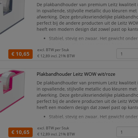
De plakbandhouder van premium Leitz kwaliteit 
in opvallende, stijlvolle metallic duo kleuren me
afwerking. Deze gebruiksvriendelijke plakbandh
perfect bij de andere producten uit de Leitz WO
heeft een modern design dat zowel past op kanto
Stabiel, stevig en zwaar. Het gewicht onder
houder zorgt voor een stevige basis waardo
excl. BTW per
Stuk
gemakkelijk met één hand te bedienen is.
€ 10,65
€ 12,89
incl. 21% BTW
Me
Plakbandhouder Leitz WOW wit/roze
De plakbandhouder van premium Leitz kwaliteit 
in opvallende, stijlvolle metallic duo kleuren me
afwerking. Deze gebruiksvriendelijke plakbandh
perfect bij de andere producten uit de Leitz WO
heeft een modern design dat zowel past op kanto
Stabiel, stevig en zwaar. Het gewicht onder
houder zorgt voor een stevige basis waardo
excl. BTW per
Stuk
gemakkelijk met één hand te bedienen is.
€ 10,65
€ 12,89
incl. 21% BTW
Me