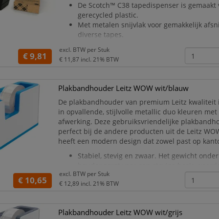
De Scotch™ C38 tapedispenser is gemaakt
gerecycled plastic.
Met metalen snijvlak voor gemakkelijk afsn
diverse tapes.
Eenvoudig vinden van het uiteinde van de t
excl. BTW per
Stuk
en de gewenste lengte van de tape afsnijd
€ 9,81
€ 11,87
incl. 21% BTW
De dispenser is gemakkelijk navulbaar met
19 mm x 38 m met 2,54 cm kerndiameter.
een ergonomische tapedi
Plakbandhouder Leitz WOW wit/blauw
De plakbandhouder van premium Leitz kwaliteit 
in opvallende, stijlvolle metallic duo kleuren me
afwerking. Deze gebruiksvriendelijke plakbandh
perfect bij de andere producten uit de Leitz WO
heeft een modern design dat zowel past op kanto
Stabiel, stevig en zwaar. Het gewicht onder
houder zorgt voor een stevige basis waardo
excl. BTW per
Stuk
gemakkelijk met één hand te bedienen is.
€ 10,65
€ 12,89
incl. 21% BTW
Me
Plakbandhouder Leitz WOW wit/grijs