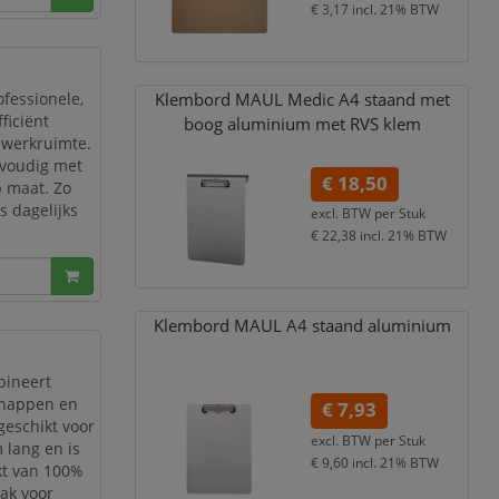
€ 3,17
incl. 21% BTW
Klembord MAUL Medic A4 staand met
ofessionele,
ficiënt
boog aluminium met RVS klem
n werkruimte.
nvoudig met
€ 18,50
p maat. Zo
s dagelijks
excl. BTW per
Stuk
€ 22,38
incl. 21% BTW
t voor Scotch
Klembord MAUL A4 staand aluminium
bineert
chappen en
€ 7,93
geschikt voor
excl. BTW per
Stuk
 lang en is
€ 9,60
incl. 21% BTW
kt van 100%
lak voor