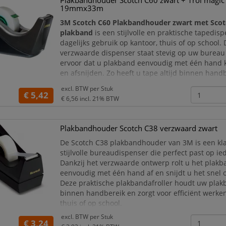
Plakbandhouder Scotch C60 zwart + 1rol magic
19mmx33m
3M Scotch C60 Plakbandhouder zwart met Scot
plakband
is een stijlvolle en praktische tapedis
dagelijks gebruik op kantoor, thuis of op school.
verzwaarde dispenser staat stevig op uw bureau
ervoor dat u plakband eenvoudig met één hand k
en afsnijden. Zo heeft u tape altijd binnen hand
herstellen, sluiten, labelen en algemeen plakwer
excl. BTW per
Stuk
€ 5,42
Deze Scotch C60 plakbandhouder wordt geleverd 
€ 6,56
incl. 21% BTW
Plakbandhouder Scotch C38 verzwaard zwart
De Scotch C38 plakbandhouder van 3M is een kla
stijlvolle bureaudispenser die perfect past op ie
Dankzij het verzwaarde ontwerp rolt u het plak
eenvoudig met één hand af en snijdt u het snel 
Deze praktische plakbandafroller houdt uw plakb
binnen handbereik en zorgt voor efficiënt werke
thuis of op school.
excl. BTW per
Stuk
De compacte en robuuste dispenser is geschikt 
€ 3,24