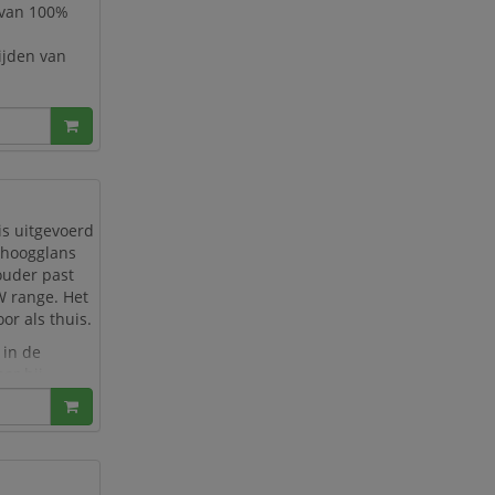
 van 100%
ijden van
ape, afrollen
en.
 plakband tot
is uitgevoerd
t hoogglans
ouder past
W range. Het
or als thuis.
 in de
or hij