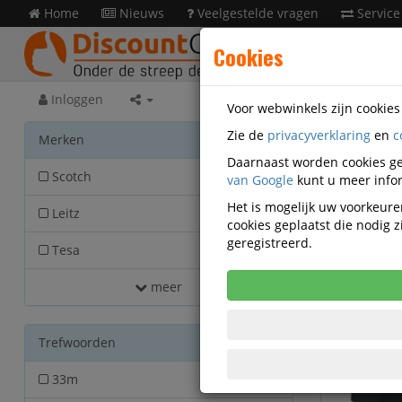
Home
Nieuws
Veelgestelde vragen
Service
Cookies
Inloggen
Voor webwinkels zijn cookie
Zie de
privacyverklaring
en
c
Kanto
Merken
Daarnaast worden cookies ge
Scotch
van Google
22
kunt u meer infor
Het is mogelijk uw voorkeuren
Leitz
13
cookies geplaatst die nodig
geregistreerd.
Tesa
7
meer
Trefwoorden
33m
3