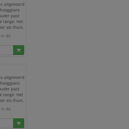
is uitgevoerd
t hoogglans
ouder past
W range. Het
or als thuis.
 in de
or hij
is uitgevoerd
t hoogglans
ouder past
W range. Het
or als thuis.
 in de
or hij