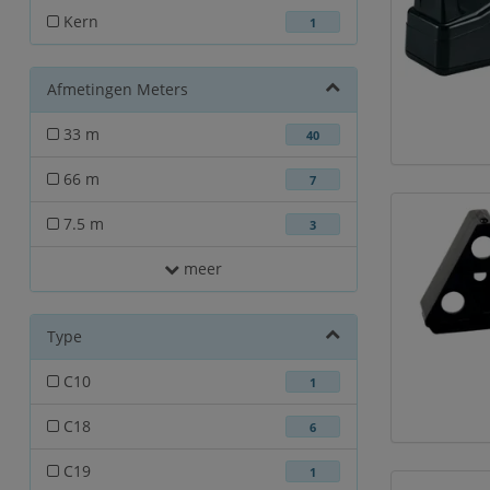
Kern
1
Afmetingen Meters
33 m
40
66 m
7
7.5 m
3
meer
Type
C10
1
C18
6
C19
1