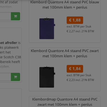
Klembord Quantore A4 staand PVC blauw
ht af zodat
umenten,
met 100mm klem + penlus
€ 1,88
excl. BTW per
Stuk
€ 2,27
incl. 21% BTW
0
t afroller
is
jks plakwerk
Klembord Quantore A4 staand PVC zwart
ert het
met 100mm klem + penlus
ke Scotch C38
dbereik heeft
nijden.
€ 1,84
 het meeste
excl. BTW per
Stuk
€ 2,23
incl. 21% BTW
Klembordmap Quantore A4 staand PVC
zwart met 100mm klem + penlus