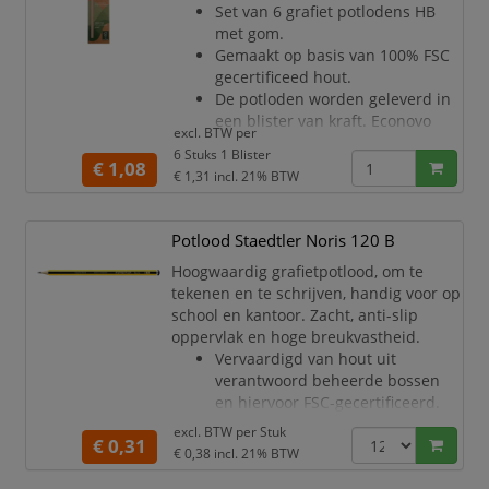
Set van 6 grafiet potlodens HB
met gom.
Gemaakt op basis van 100% FSC
gecertificeed hout.
De potloden worden geleverd in
een blister van kraft. Econovo
excl. BTW per
staat voor: Less waste for a better
6 Stuks 1 Blister
planet!
€ 1,08
€ 1,31
incl. 21% BTW
Potlood Staedtler Noris 120 B
Hoogwaardig grafietpotlood, om te
tekenen en te schrijven, handig voor op
school en kantoor. Zacht, anti-slip
oppervlak en hoge breukvastheid.
Vervaardigd van hout uit
verantwoord beheerde bossen
en hiervoor FSC-gecertificeerd.
Potlood Made from Upcycled
excl. BTW per
Stuk
€ 0,31
Wood.
€ 0,38
incl. 21% BTW
Verantwoord gebruik van