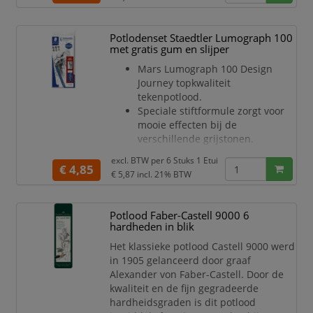
schetsen.
Elk potlood is uitgerust met een
Potlodenset Staedtler Lumograph 100
handige gumtip, waardoor je
met gratis gum en slijper
eenvoudig kunt corrigeren zonder dat
je extra hulpmiddelen nodig hebt. Of je
Mars Lumograph 100 Design
nu een foutje ma
Journey topkwaliteit
tekenpotlood.
Speciale stiftformule zorgt voor
mooie effecten bij de
verschillende grijstonen.
Uiterst geschikt voor schrijven,
excl. BTW per
6 Stuks 1 Etui
tekenen, schetsen en schaduwen,
€ 4,85
€ 5,87
incl. 21% BTW
alsook voor professioneel
grafisch en artistiek gebruik - op
papier en op gecoate tekenfolie.
Potlood Faber-Castell 9000 6
Zeer breukvast.
hardheden in blik
Hout van PEFC gecertificeerde,
Het klassieke potlood Castell 9000 werd
verantwoord beheerde bossen.
in 1905 gelanceerd door graaf
Etui Design Journey met
Alexander von Faber-Castell. Door de
hardheden 6B, 4B, 2B, B, HB, 2H +
kwaliteit en de fijn gegradeerde
gom 526 53 en slijpe
hardheidsgraden is dit potlood