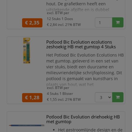
hout. De grafietkern heeft een
uitstekende afgifte en is dubbel
excl. BTW per
verlijmd aan het houten omhulsel; de
12 Stuks 1 Doos
kans op breken is minimaal.Alle
€ 2,35
€ 2,84
incl. 21% BTW
potloden van Bruynzeel zijn met zorg
vervaardigd uit verantwoord verkregen
hout. Ook zijn Bruynzeel potloden
Potlood Bic Evolution ecolutions
dubbel gelijmd, zodat ze extra sterk
zeshoekig HB met gumtop 4 Stuks
zijn en de kans dat de
Het Potlood Bic Evolution Ecolutions HB
met gumtop, geleverd in een set van
vier stuks, biedt een duurzame en
milieuvriendelijke schrijfoplossing. Dit
potlood is gemaakt van kunsthars in
plaats van hout, wat het
excl. BTW per
schokbestendig maakt en de
4 Stuks 1 Blister
levensduur aanzienlijk verlengt.
€ 1,28
€ 1,55
incl. 21% BTW
Het grafiet van de HB-stift is ontworpen
om lang mee te gaan, waardoor je
Potlood Bic Evolution driehoekig HB
minder vaak hoeft te vervangen. De
met gumtop
potloden bevatten 50% gerecycled
materiaal en dragen het officiële
Het gestroomlijnde design en de