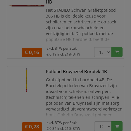
HB
algemene schrijfopdrachten.
Het STABILO Schwan Grafietpotlood
Het Conté Ecolution potlood is
306 HB is de ideale keuze voor
scholieren en schrijvers die op zoek
zijn naar betrouwbaarheid en
veelzijdigheid. Dit potlood, met de
populaire HB-hardheid, biedt de
perfecte balans tussen hardheid en
excl. BTW per
Stuk
zachtheid, wat het uitermate geschikt
€ 0,16
€ 0,19
incl. 21% BTW
maakt voor dagelijks gebruik op school
of op kantoor.
Potlood Bruynzeel Burotek 4B
De HB-hardheid zorgt voor een
consistente, scherpe lijn en is
Grafietpotlood in hardheid 4B. De
uitstekend voor zowel schrijven als
Burotek potloden van Bruynzeel zijn
tekenen. Het grafietpot
ideaal voor schetsen, ontwerpen,
(technisch) tekenen en schrijven. Alle
potloden van Bruynzeel zijn met zorg
vervaardigd uit verantwoord verkregen
hout. Ook zijn Bruynzeel potloden
dubbel gelijmd, zodat ze extra sterk
excl. BTW per
Stuk
€ 0,28
zijn en de kans dat de kleurkern breekt
€ 0,34
incl. 21% BTW