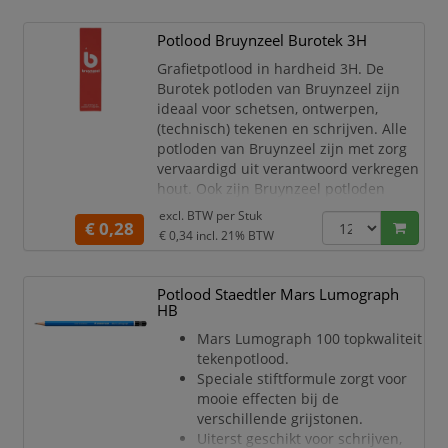
Hout afkomstig van
gecertificeerde, verantwoordelijk
Potlood Bruynzeel Burotek 3H
beheerde bossen.
Grafietpotlood in hardheid 3H. De
Set bevat 6 Noris potloden + gom
Burotek potloden van Bruynzeel zijn
+ slijper.
ideaal voor schetsen, ontwerpen,
(technisch) tekenen en schrijven. Alle
potloden van Bruynzeel zijn met zorg
vervaardigd uit verantwoord verkregen
hout. Ook zijn Bruynzeel potloden
dubbel gelijmd, zodat ze extra sterk
excl. BTW per
Stuk
€ 0,28
zijn en de kans dat de kleurkern breekt
€ 0,34
incl. 21% BTW
– bijvoorbeeld als het potlood op de
grond valt – minimaal is! Dit voorkomt
gebroken punten en zorgt ervoor dat je
Potlood Staedtler Mars Lumograph
het pot
HB
Mars Lumograph 100 topkwaliteit
tekenpotlood.
Speciale stiftformule zorgt voor
mooie effecten bij de
verschillende grijstonen.
Uiterst geschikt voor schrijven,