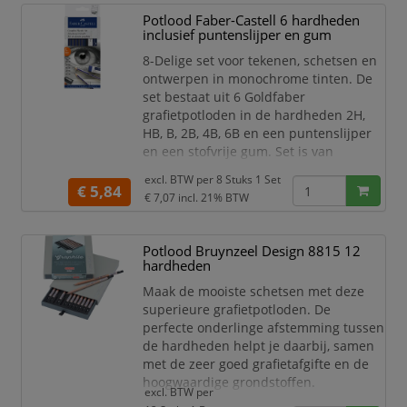
– bijvoorbeeld als het potlood op de
Potlood Faber-Castell 6 hardheden
grond valt – minimaal is! Dit voorkomt
inclusief puntenslijper en gum
gebro
8-Delige set voor tekenen, schetsen en
ontwerpen in monochrome tinten. De
set bestaat uit 6 Goldfaber
grafietpotloden in de hardheden 2H,
HB, B, 2B, 4B, 6B en een puntenslijper
en een stofvrije gum. Set is van
uitstekende kunstenaars kwaliteit en
excl. BTW per
8 Stuks 1 Set
speciaal voor beginners, studenten en
€ 5,84
€ 7,07
incl. 21% BTW
hobbyisten.
Set in de hardheden:2H, HB, B,
2B, 4B, 6B.
Potlood Bruynzeel Design 8815 12
Inclusief puntenslijper en
hardheden
stofvrije gum
Maak de mooiste schetsen met deze
superieure grafietpotloden. De
perfecte onderlinge afstemming tussen
de hardheden helpt je daarbij, samen
met de zeer goed grafietafgifte en de
hoogwaardige grondstoffen.
excl. BTW per