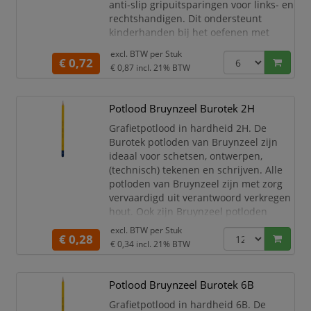
anti-slip gripuitsparingen voor links- en
rechtshandigen. Dit ondersteunt
kinderhanden bij het oefenen met
schrijven en helpt bij de ontwikkeling
excl. BTW per
Stuk
van een leesbaar handschrift.
€ 0,72
€ 0,87
incl. 21% BTW
Driekantig.
Anti-slip uitsparingen langs het
hele potlood.
Potlood Bruynzeel Burotek 2H
Hout uit duurzaam beheerde
Grafietpotlood in hardheid 2H. De
bossen (PEFC gecertificeerd).
Burotek potloden van Bruynzeel zijn
Kern diameter 2.2mm.
ideaal voor schetsen, ontwerpen,
Hardheid HB.
(technisch) tekenen en schrijven. Alle
De potlo
potloden van Bruynzeel zijn met zorg
vervaardigd uit verantwoord verkregen
hout. Ook zijn Bruynzeel potloden
dubbel gelijmd, zodat ze extra sterk
excl. BTW per
Stuk
€ 0,28
zijn en de kans dat de kleurkern breekt
€ 0,34
incl. 21% BTW
– bijvoorbeeld als het potlood op de
grond valt – minimaal is! Dit voorkomt
gebroken punten en zorgt ervoor dat je
Potlood Bruynzeel Burotek 6B
het pot
Grafietpotlood in hardheid 6B. De