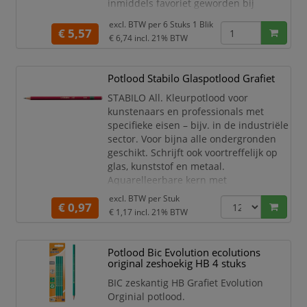
inmiddels favoriet geworden bij
kunstenaars en illustratoren. De stift is
excl. BTW per
6 Stuks 1 Blik
volledig verlijmd met de houten
€ 5,57
€ 6,74
incl. 21% BTW
omranding en is daarom bijzonder
breukbestendig. De Castell 9000 is
verkrijgbaar in 16 verschillende
Potlood Stabilo Glaspotlood Grafiet
hardheden, waardoor het het ideale
STABILO All. Kleurpotlood voor
potlood is voor alle technische en ar
kunstenaars en professionals met
specifieke eisen – bijv. in de industriële
sector. Voor bijna alle ondergronden
geschikt. Schrijft ook voortreffelijk op
glas, kunststof en metaal.
Aquarelleerbare kern met
hoogwaardige pigmenten. Dit betekent
excl. BTW per
Stuk
€ 0,97
dat het geen specifieke hardheid kent.
€ 1,17
incl. 21% BTW
De potloden worden geslepen
geleverd.
Vorm: zeshoekig.
Potlood Bic Evolution ecolutions
Kern diameter: 3.3mm.
original zeshoekig HB 4 stuks
BIC zeskantig HB Grafiet Evolution
Orginial potlood.