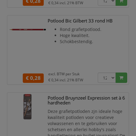
€ 0,28
zijn en de kans dat de kleurkern breekt
€ 0,34
incl. 21% BTW
– bijvoorbeeld als het potlood op de
grond valt – minimaal is! Dit voorkomt
gebroken punten en zorgt ervoor dat je
Potlood Bic Gilbert 33 rond HB
het po
Rond grafietpotlood.
Hoge kwaliteit.
Schokbestendig.
excl. BTW per
Stuk
€ 0,28
€ 0,34
incl. 21% BTW
Potlood Bruynzeel Expression set à 6
hardheden
Deze grafietpotloden zjn ideale hoge
kwaliteit potloden voor creatieve
volwassenen en te gebruiken voor
schetsen en allerlei hobby's zoals
handlettering en bullet journaling! De