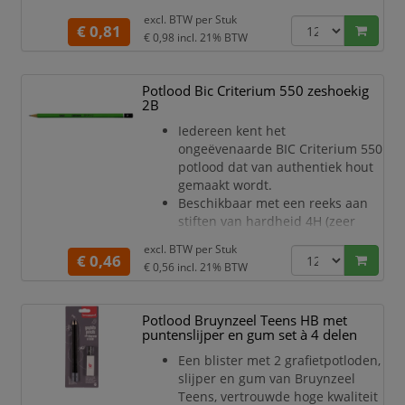
tekenen, schetsen en schaduwen,
excl. BTW per
Stuk
alsook voor professioneel
€ 0,81
€ 0,98
incl. 21% BTW
grafisch en artistiek gebruik - op
papier en op gecoate tekenfolie.
Zeer breukvast.
Potlood Bic Criterium 550 zeshoekig
Hout van PEFC gecertificeerde,
2B
verantwoord beheerde bossen.
Iedereen kent het
Hardheidsgraad HB.
ongeëvenaarde BIC Criterium 550
potlood dat van authentiek hout
gemaakt wordt.
Beschikbaar met een reeks aan
stiften van hardheid 4H (zeer
hard) tot 6B (zeer zacht).
excl. BTW per
Stuk
De zeer duurzame grafietstift is
€ 0,46
€ 0,56
incl. 21% BTW
over de hele lengte aan het
potlood vastgelijmd, waardoor
deze makkelijk te slijpen is.
Potlood Bruynzeel Teens HB met
Uw vingers zullen niet vermoeid
puntenslijper en gum set à 4 delen
raken dankzij het comfortabele
Een blister met 2 grafietpotloden,
zeshoekige lichaam.
slijper en gum van Bruynzeel
Het functionele design heeft een
Teens, vertrouwde hoge kwaliteit
gro