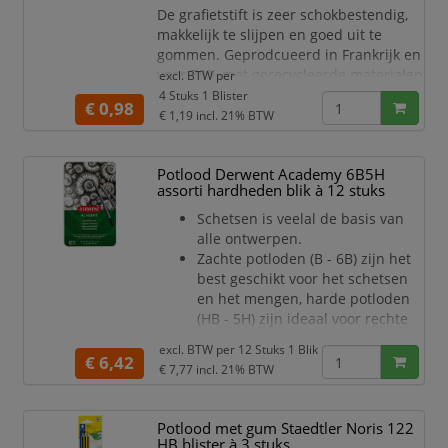
De grafietstift is zeer schokbestendig,
makkelijk te slijpen en goed uit te
gommen. Geprodcueerd in Frankrijk en
voor 78% met gerecycleerde materialen
excl. BTW per
gemaakt en gecertificeerd door het
4 Stuks 1 Blister
€ 0,98
Franse 'NF Environment'-ecolabel,
€ 1,19
incl. 21% BTW
Blister met 4 BIC Evolution HB
grafietpotloden
Potlood Derwent Academy 6B5H
Specificaties:
assorti hardheden blik à 12 stuks
Hardheid: HB
Schetsen is veelal de basis van
Met Gumtop: Neen
alle ontwerpen.
Milieukeurmerk: NF-
Zachte potloden (B - 6B) zijn het
environnement
best geschikt voor het schetsen
Milieuverklaring: Deel
en het mengen, harde potloden
(HB - 5H) zijn ideaal voor rechte
lijnen en gedetailleerd werken.
excl. BTW per
12 Stuks 1 Blik
Derwent Academy
€ 6,42
€ 7,77
incl. 21% BTW
schetspotloden biedt u een
overzichtelijke range van 12
soorten schetspotloden, van een
Potlood met gum Staedtler Noris 122
zachte 6B variant tot een harde
HB blister à 3 stuks