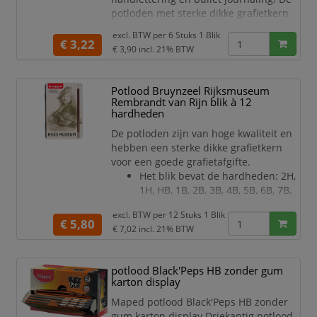
potloden met sterke dikke grafietkern
(variërend van 2,2 tot 3,5 mm,
excl. BTW per
6 Stuks 1 Blik
afhankelijk van de hardtegraad)
€ 3,22
€ 3,90
incl. 21% BTW
hebben een zeer goede grafietafgifte
en onderlinge afstemming tussen de
hardheden. Het blik bevat 6
Potlood Bruynzeel Rijksmuseum
hardheden: HB, 1B, 2B, 4B, 6B, 8B.
Rembrandt van Rijn blik à 12
Gebruik een grafietpuntenslijper voo
hardheden
De potloden zijn van hoge kwaliteit en
hebben een sterke dikke grafietkern
voor een goede grafietafgifte.
Het blik bevat de hardheden: 2H,
1H, HB, 1B, 2B, 3B, 4B, 5B, 6B, 7B,
8B, 9B.
excl. BTW per
12 Stuks 1 Blik
€ 5,80
€ 7,02
incl. 21% BTW
potlood Black'Peps HB zonder gum
karton display
Maped potlood Black'Peps HB zonder
gum karton display Driekantig potlood