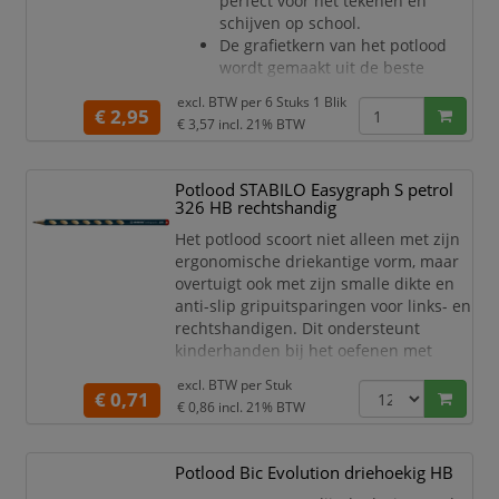
perfect voor het tekenen en
schijven op school.
De grafietkern van het potlood
wordt gemaakt uit de beste
grondstoffen die zorgen voor een
excl. BTW per
6 Stuks 1 Blik
goede afgifte.
€ 2,95
€ 3,57
incl. 21% BTW
De potloden zitten in een
compact bewaarblik, handig voor
in de schooltas.
Potlood STABILO Easygraph S petrol
De verpakking bevat 6 potloden
326 HB rechtshandig
in de volgende hardheden: 2H,
Het potlood scoort niet alleen met zijn
1H, HB, 1B, 2B en 4B.
ergonomische driekantige vorm, maar
Bruynzeel Teens is speciaal
overtuigt ook met zijn smalle dikte en
ontwikkeld voor de scholier en de
anti-slip gripuitsparingen voor links- en
student.
rechtshandigen. Dit ondersteunt
kinderhanden bij het oefenen met
schrijven en helpt bij de ontwikkeling
excl. BTW per
Stuk
van een leesbaar handschrift.
€ 0,71
€ 0,86
incl. 21% BTW
Driekantig.
Anti-slip uitsparingen langs het
hele potlood.
Potlood Bic Evolution driehoekig HB
Hout uit duurzaam beheerde