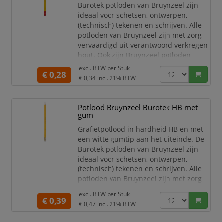
Burotek potloden van Bruynzeel zijn
ideaal voor schetsen, ontwerpen,
(technisch) tekenen en schrijven. Alle
potloden van Bruynzeel zijn met zorg
vervaardigd uit verantwoord verkregen
hout. Ook zijn Bruynzeel potloden
dubbel gelijmd, zodat ze extra sterk
excl. BTW per
Stuk
€ 0,28
zijn en de kans dat de kleurkern breekt
€ 0,34
incl. 21% BTW
– bijvoorbeeld als het potlood op de
grond valt – minimaal is! Dit voorkomt
gebroken punten en zorgt ervoor dat je
Potlood Bruynzeel Burotek HB met
het po
gum
Grafietpotlood in hardheid HB en met
een witte gumtip aan het uiteinde. De
Burotek potloden van Bruynzeel zijn
ideaal voor schetsen, ontwerpen,
(technisch) tekenen en schrijven. Alle
potloden van Bruynzeel zijn met zorg
vervaardigd uit verantwoord verkregen
excl. BTW per
Stuk
hout. Ook zijn Bruynzeel potloden
€ 0,39
€ 0,47
incl. 21% BTW
dubbel gelijmd, zodat ze extra sterk
zijn en de kans dat de kleurkern breekt