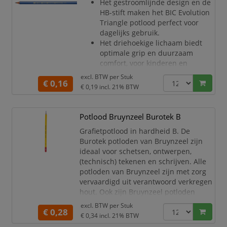
Het gestroomlijnde design en de
bossen (PEFC gecertificeerd).
HB-stift maken het BIC Evolution
Kern diameter 2.2mm.
Triangle potlood perfect voor
Hardheid HB.
dagelijks gebruik.
De potlo
Het driehoekige lichaam biedt
optimale grip en duurzaam
comfort, voor kinderen en
volwassenen.
excl. BTW per
Stuk
€ 0,16
Net zoals alle BIC Evolution
€ 0,19
incl. 21% BTW
grafietpotloden, is de
superstevige stift
schokbestendig, makkelijk te
Potlood Bruynzeel Burotek B
slijpen en snel uit te gummen.
Grafietpotlood in hardheid B. De
Dit driehoekige potlood is
Burotek potloden van Bruynzeel zijn
gemaakt zonder hout, bestendig
ideaal voor schetsen, ontwerpen,
tegen knauwende tanden en
(technisch) tekenen en schrijven. Alle
gegar
potloden van Bruynzeel zijn met zorg
vervaardigd uit verantwoord verkregen
hout. Ook zijn Bruynzeel potloden
dubbel gelijmd, zodat ze extra sterk
excl. BTW per
Stuk
€ 0,28
zijn en de kans dat de kleurkern breekt
€ 0,34
incl. 21% BTW
– bijvoorbeeld als het potlood op de