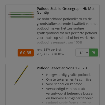
grond valt – minimaal is! Dit voorkomt
gebroken punten en zorgt ervoor dat je
Potlood Stabilo Greengraph Hb Met
het pot
Gumtip
De onbreekbare potloodkern en de
grondstofbesparende kwaliteit van het
potlood maken het zeskantige
grafietpotlood tot het perfecte potlood
voor thuis, op school of het werk. Het
potlood is gemaakt van 100%
duurzaam hout.
excl. BTW per
Stuk
6-hoekig.
€ 0,35
€ 0,42
incl. 21% BTW
Breekbestendige kern.
HB.
Kern 2.2mm
Potlood Staedtler Noris 120 2B
Met gumtop.
Hoogwaardig grafietpotlood.
De potloden worden geslepen
Om te tekenen en te schrijven.
geleverd.
Voor school en kantoor.
Vervaardigd van hout uit
verantwoord beheerde bossen
en hiervoor FSC-gecertificeerd.
Potlood Made from Upcycled