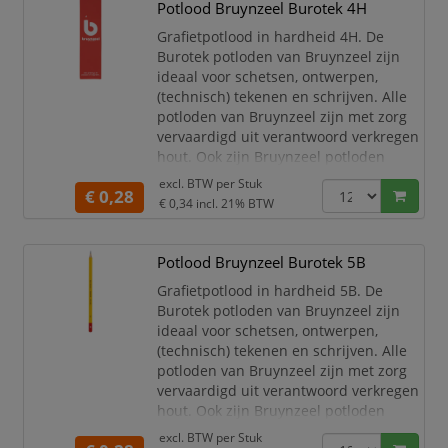
gebroken punten en zorgt ervoor dat je
Potlood Bruynzeel Burotek 4H
het po
Grafietpotlood in hardheid 4H. De
Burotek potloden van Bruynzeel zijn
ideaal voor schetsen, ontwerpen,
(technisch) tekenen en schrijven. Alle
potloden van Bruynzeel zijn met zorg
vervaardigd uit verantwoord verkregen
hout. Ook zijn Bruynzeel potloden
dubbel gelijmd, zodat ze extra sterk
excl. BTW per
Stuk
€ 0,28
zijn en de kans dat de kleurkern breekt
€ 0,34
incl. 21% BTW
– bijvoorbeeld als het potlood op de
grond valt – minimaal is! Dit voorkomt
gebroken punten en zorgt ervoor dat je
Potlood Bruynzeel Burotek 5B
het p
Grafietpotlood in hardheid 5B. De
Burotek potloden van Bruynzeel zijn
ideaal voor schetsen, ontwerpen,
(technisch) tekenen en schrijven. Alle
potloden van Bruynzeel zijn met zorg
vervaardigd uit verantwoord verkregen
hout. Ook zijn Bruynzeel potloden
dubbel gelijmd, zodat ze extra sterk
excl. BTW per
Stuk