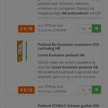
potlood voor schrijven, tekenen,
schetsen en corrigeren. Dankzij de
hoogwaardige
HB potloodkern
schrijft
en tekent u soepel met een consistente
lijn. Het potlood wordt geslepen
excl. BTW per
Stuk
geleverd en is direct klaar voor gebruik,
€ 0,18
€ 0,22
incl. 21% BTW
ideaal voor school, kantoor, studie,
creatieve projecten en dagelijks
gebruik.
Potlood Bic Evolution ecolutions 650
zeshoekig HB
Veelzijdig HB potlood voor schrijven
en tekenen
Conté Ecolution potlood HB
De HB-hardheid biedt een u
Schrijf, teken en schets nauwkeurig
met het
Conté Ecolution potlood HB
.
Dit praktische potlood is geschikt voor
dagelijks gebruik op school, kantoor,
thuis of tijdens creatieve
werkzaamheden. Dankzij de HB-
excl. BTW per
Stuk
€ 0,13
hardheid biedt het potlood een fijne
€ 0,16
incl. 21% BTW
balans tussen duidelijke lijnen en
prettig schrijfcomfort, ideaal voor
Potlood STABILO Schwan grafiet 306
notities, berekeningen, tekeningen en