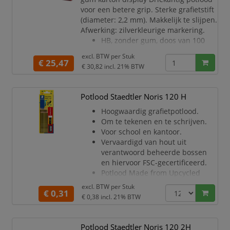
voor een betere grip. Sterke grafietstift
(diameter: 2,2 mm). Makkelijk te slijpen.
Afwerking: zilverkleurige markering.
HB, zonder gum, doos van 100
stuks
excl. BTW per
Stuk
€ 25,47
€ 30,82
incl. 21% BTW
Potlood Staedtler Noris 120 H
Hoogwaardig grafietpotlood.
Om te tekenen en te schrijven.
Voor school en kantoor.
Vervaardigd van hout uit
verantwoord beheerde bossen
en hiervoor FSC-gecertificeerd.
Potlood Made from Upcycled
Wood.
excl. BTW per
Stuk
€ 0,31
Verantwoord gebruik van
€ 0,38
incl. 21% BTW
grondstoffen.
Houtcomponent van PEFC
gecertificeerde wouden.
Potlood Staedtler Noris 120 2H