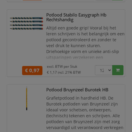
– bijvoorbeeld als het potlood op de
grond valt – minimaal is! Dit voorkomt
gebroken punten en zorgt ervoor dat je
Potlood Stabilo Easygraph Hb
het pot
Rechtshandig
Altijd een goede grip! Vooral bij het
leren schrijven is het belangrijk om een
potlood gecontroleerd en zonder te
veel druk te kunnen sturen.
Driehoekige vorm en unieke anti-slip
uitsparingen verzekeren een
ontspannen ligging in de hand. Deze
excl. BTW per
Stuk
opvallende antislip gripzones zorgen
€ 0,97
€ 1,17
incl. 21% BTW
ervoor dat jonge schrijvers hun potlood
altijd op een optimale manier
vasthouden, zodat hun handen volledig
Potlood Bruynzeel Burotek HB
ontspannen blijven, zelfs bij lang
Grafietpotlood in hardheid HB. De
schrijven. Speciaal ontwikk
Burotek potloden van Bruynzeel zijn
ideaal voor schetsen, ontwerpen,
(technisch) tekenen en schrijven. Alle
potloden van Bruynzeel zijn met zorg
vervaardigd uit verantwoord verkregen