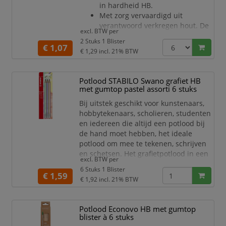
in hardheid HB.
Met zorg vervaardigd uit
verantwoord verkregen hout. De
excl. BTW per
grafietkern heeft een uitstekende
2 Stuks 1 Blister
afgifte en is dubbel verlijmd aan
€ 1,07
€ 1,29
incl. 21% BTW
het houten omhulsel; de kans op
breken is minimaal.
Alle potloden van Bruynzeel zijn
Potlood STABILO Swano grafiet HB
met zorg vervaardigd uit
met gumtop pastel assorti 6 stuks
verantwoord verkregen hout.
Bij uitstek geschikt voor kunstenaars,
Ook zijn Bruynzeel potloden
hobbytekenaars, scholieren, studenten
dubbel gelijmd, zodat ze extra
en iedereen die altijd een potlood bij
sterk zijn en d
de hand moet hebben, het ideale
potlood om mee te tekenen, schrijven
en schetsen. Het grafietpotlood in een
excl. BTW per
blister met 6 potloden in hardheid HB
6 Stuks 1 Blister
en een gum op het uiteinde, gelakt in
€ 1,59
€ 1,92
incl. 21% BTW
trendy pastelkleuren: geel, groen, lila,
abrikoos, roze en blauw. Ze staan
super leuk op je bureau en matchen
Potlood Econovo HB met gumtop
perfect met alle andere
blister à 6 stuks
pastelproducten