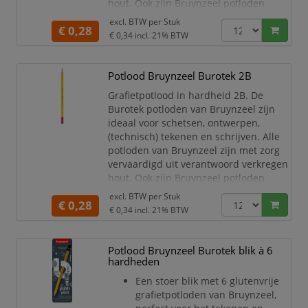
hout. Ook zijn Bruynzeel potloden
dubbel gelijmd, zodat ze extra sterk
excl. BTW per
Stuk
€ 0,28
zijn en de kans dat de kleurkern breekt
€ 0,34
incl. 21% BTW
– bijvoorbeeld als het potlood op de
grond valt – minimaal is! Dit voorkomt
gebroken punten en zorgt ervoor dat je
Potlood Bruynzeel Burotek 2B
het pot
Grafietpotlood in hardheid 2B. De
Burotek potloden van Bruynzeel zijn
ideaal voor schetsen, ontwerpen,
(technisch) tekenen en schrijven. Alle
potloden van Bruynzeel zijn met zorg
vervaardigd uit verantwoord verkregen
hout. Ook zijn Bruynzeel potloden
dubbel gelijmd, zodat ze extra sterk
excl. BTW per
Stuk
€ 0,28
zijn en de kans dat de kleurkern breekt
€ 0,34
incl. 21% BTW
– bijvoorbeeld als het potlood op de
grond valt – minimaal is! Dit voorkomt
gebroken punten en zorgt ervoor dat je
Potlood Bruynzeel Burotek blik à 6
het po
hardheden
Een stoer blik met 6 glutenvrije
grafietpotloden van Bruynzeel,