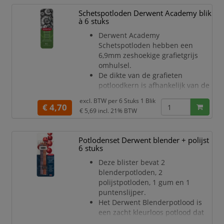
grondstoffen.
Houtcomponent van PEFC
Schetspotloden Derwent Academy blik
gecertificeerde wouden.
à 6 stuks
Derwent Academy
Schetspotloden hebben een
6,9mm zeshoekige grafietgrijs
omhulsel.
De dikte van de grafieten
potloodkern is afhankelijk van de
hardheid; 2,2 mm voor het
excl. BTW per
6 Stuks 1 Blik
hardere grafiet (2B - 5H) en
€ 4,70
€ 5,69
incl. 21% BTW
2,8mm voor het zachtere grafiet
(3B - 6B).
De potloden zijn gemaakt van
Potlodenset Derwent blender + polijst
hout en het grafiet is van hoge
6 stuks
kwaliteit.
Deze blister bevat 2
Ze zijn gemakkelijk te slijpen en
blenderpotloden, 2
breukbestendig.
polijstpotloden, 1 gum en 1
De zeshoekige houder maakt het
puntenslijper.
potlood gemakkelijk vast te
Het Derwent Blenderpotlood is
houden en te gebruiken, voor
een zacht kleurloos potlood dat
je de mogelijkheid geeft 2 of