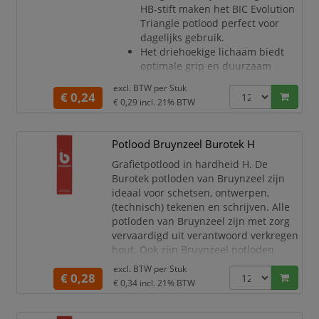
HB-stift maken het BIC Evolution
Triangle potlood perfect voor
dagelijks gebruik.
Het driehoekige lichaam biedt
optimale grip en duurzaam
comfort, voor kinderen en
excl. BTW per
Stuk
volwassenen.
€ 0,24
€ 0,29
incl. 21% BTW
Net zoals alle BIC Evolution
grafietpotloden, is de
superstevige stift
Potlood Bruynzeel Burotek H
schokbestendig, makkelijk te
Grafietpotlood in hardheid H. De
slijpen en snel uit te gummen.
Burotek potloden van Bruynzeel zijn
Dit driehoekige potlood is
ideaal voor schetsen, ontwerpen,
gemaakt zonder hout, bestendig
(technisch) tekenen en schrijven. Alle
tegen knauwende tanden en
potloden van Bruynzeel zijn met zorg
gegar
vervaardigd uit verantwoord verkregen
hout. Ook zijn Bruynzeel potloden
dubbel gelijmd, zodat ze extra sterk
excl. BTW per
Stuk
€ 0,28
zijn en de kans dat de kleurkern breekt
€ 0,34
incl. 21% BTW
– bijvoorbeeld als het potlood op de
grond valt – minimaal is! Dit voorkomt