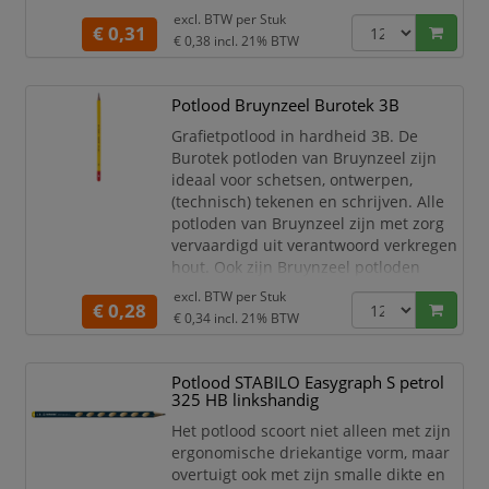
Wood.
excl. BTW per
Stuk
€ 0,31
Verantwoord gebruik van
€ 0,38
incl. 21% BTW
grondstoffen.
Houtcomponent van PEFC
gecertificeerde wouden.
Potlood Bruynzeel Burotek 3B
Zacht, anti-slip oppervlak en
Grafietpotlood in hardheid 3B. De
hoge breukvastheid.
Burotek potloden van Bruynzeel zijn
ideaal voor schetsen, ontwerpen,
(technisch) tekenen en schrijven. Alle
potloden van Bruynzeel zijn met zorg
vervaardigd uit verantwoord verkregen
hout. Ook zijn Bruynzeel potloden
dubbel gelijmd, zodat ze extra sterk
excl. BTW per
Stuk
€ 0,28
zijn en de kans dat de kleurkern breekt
€ 0,34
incl. 21% BTW
– bijvoorbeeld als het potlood op de
grond valt – minimaal is! Dit voorkomt
gebroken punten en zorgt ervoor dat je
Potlood STABILO Easygraph S petrol
het po
325 HB linkshandig
Het potlood scoort niet alleen met zijn
ergonomische driekantige vorm, maar
overtuigt ook met zijn smalle dikte en