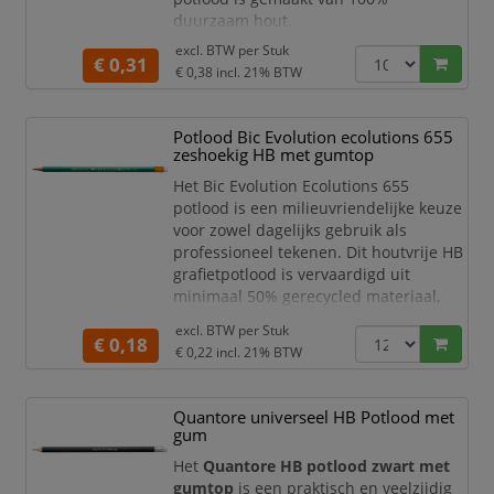
duurzaam hout.
6-hoekig.
excl. BTW per
Stuk
€ 0,31
Breekbestendige kern.
€ 0,38
incl. 21% BTW
HB.
Kern 2.2mm
De potloden worden geslepen
Potlood Bic Evolution ecolutions 655
geleverd.
zeshoekig HB met gumtop
Het Bic Evolution Ecolutions 655
potlood is een milieuvriendelijke keuze
voor zowel dagelijks gebruik als
professioneel tekenen. Dit houtvrije HB
grafietpotlood is vervaardigd uit
minimaal 50% gerecycled materiaal,
wat bijdraagt aan een duurzamere
excl. BTW per
Stuk
productieketen.
€ 0,18
€ 0,22
incl. 21% BTW
Met zijn zeshoekige vorm ligt het
potlood comfortabel in de hand en
Quantore universeel HB Potlood met
biedt het een stevige grip tijdens
gum
gebruik. Het grafiet is schokbestendig,
waardoor het minder vaak geslepen
Het
Quantore HB potlood zwart met
hoeft
gumtop
is een praktisch en veelzijdig