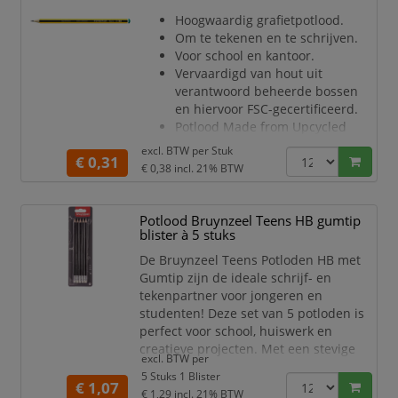
Zacht, anti-slip oppervlak en
Hoogwaardig grafietpotlood.
hoge breukvastheid.
Om te tekenen en te schrijven.
Voor school en kantoor.
Vervaardigd van hout uit
verantwoord beheerde bossen
en hiervoor FSC-gecertificeerd.
Potlood Made from Upcycled
Wood.
excl. BTW per
Stuk
€ 0,31
Verantwoord gebruik van
€ 0,38
incl. 21% BTW
grondstoffen.
Houtcomponent van PEFC
gecertificeerde wouden.
Potlood Bruynzeel Teens HB gumtip
Zacht, anti-slip oppervlak en
blister à 5 stuks
hoge breukvastheid.
De Bruynzeel Teens Potloden HB met
Gumtip zijn de ideale schrijf- en
tekenpartner voor jongeren en
studenten! Deze set van 5 potloden is
perfect voor school, huiswerk en
creatieve projecten. Met een stevige
excl. BTW per
HB-graad zijn deze potloden veelzijdig
5 Stuks 1 Blister
en geschikt voor zowel schrijven als
€ 1,07
€ 1,29
incl. 21% BTW