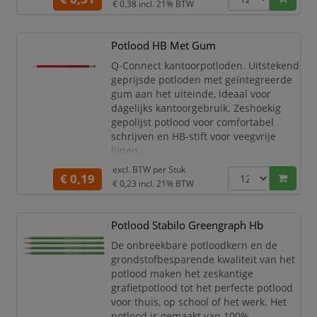
€ 0,38
incl. 21% BTW
grondstoffen.
Houtcomponent van PEFC
gecertificeerde wouden.
Potlood HB Met Gum
Zacht, anti-slip oppervlak en
Q-Connect kantoorpotloden. Uitstekend
hoge breukvastheid.
geprijsde potloden met geïntegreerde
gum aan het uiteinde, ideaal voor
dagelijks kantoorgebruik. Zeshoekig
gepolijst potlood voor comfortabel
schrijven en HB-stift voor veegvrije
lijnen.
excl. BTW per
Stuk
Q-Connect potlood HB met gum
€ 0,19
€ 0,23
incl. 21% BTW
Hardheid: HB.
Zeskantig grafietpotlood.
Kleur lichaam: rood.
Potlood Stabilo Greengraph Hb
Met gum
Lengte: 19 cm
De onbreekbare potloodkern en de
grondstofbesparende kwaliteit van het
potlood maken het zeskantige
grafietpotlood tot het perfecte potlood
voor thuis, op school of het werk. Het
potlood is gemaakt van 100%