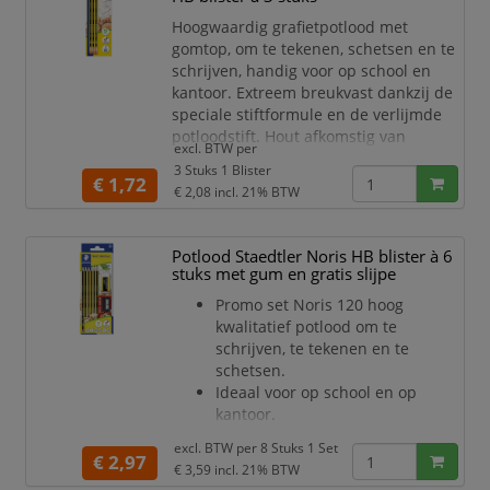
5H, waarmee je alle stijlen van
Hoogwaardig grafietpotlood met
tekenen kunt tackelen.
gomtop, om te tekenen, schetsen en te
Inhoud blik: 6B, 5B, 4B, 3B, 2B, B,
schrijven, handig voor op school en
HB, H, 2H, 3
kantoor. Extreem breukvast dankzij de
speciale stiftformule en de verlijmde
potloodstift. Hout afkomstig van
excl. BTW per
gecertificeerde, verantwoordelijk
3 Stuks 1 Blister
beheerde bossen.
€ 1,72
€ 2,08
incl. 21% BTW
PVC- en latexvrije gom.
Potlood Staedtler Noris HB blister à 6
stuks met gum en gratis slijpe
Promo set Noris 120 hoog
kwalitatief potlood om te
schrijven, te tekenen en te
schetsen.
Ideaal voor op school en op
kantoor.
Extreem breukvast dankzij de
excl. BTW per
8 Stuks 1 Set
speciale stiftformule en de
€ 2,97
€ 3,59
incl. 21% BTW
verlijmde potloodstift.