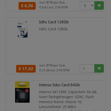
product: Zwart
excl. BTW per
Stuk
€ 6,96
€ 8,42
incl. 21% BTW
Capaciteit 32 GB
Soort flashgeheugen SDHC
Flash memory klasse Klasse 10
Sdhc Card 128Gb
Leessnelheid 25 MB/s
Design
Sdhc Card 128Gb
Kleur van het product Zwart
Veiligheidsfunties
Schokbestendig,
Temperatuurbestendig, R
excl. BTW per
Stuk
€ 17,42
€ 21,08
incl. 21% BTW
Intenso Sdxc Card 64Gb
Intenso 3411490. Capaciteit: 64 GB,
Soort flashgeheugen: SDXC, Flash
memory klasse: Klasse 10,
Leessnelheid: 25 MB/s.