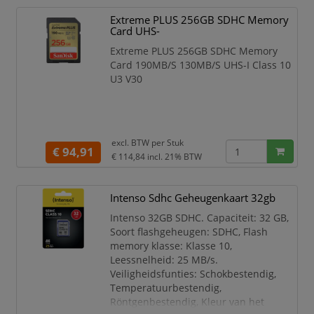
Capaciteit 16 GB
Extreme PLUS 256GB SDHC Memory
Soort flashgeheugen SDHC
Card UHS-
Flash memory klasse Klasse 10
Extreme PLUS 256GB SDHC Memory
Leessnelheid 90 MB/s
Card 190MB/S 130MB/S UHS-I Class 10
Intern geheugentype UHS-I
U3 V30
UHS-snelhei
excl. BTW per
Stuk
€ 94,91
€ 114,84
incl. 21% BTW
Intenso Sdhc Geheugenkaart 32gb
Intenso 32GB SDHC. Capaciteit: 32 GB,
Soort flashgeheugen: SDHC, Flash
memory klasse: Klasse 10,
Leessnelheid: 25 MB/s.
Veiligheidsfunties: Schokbestendig,
Temperatuurbestendig,
Röntgenbestendig, Kleur van het