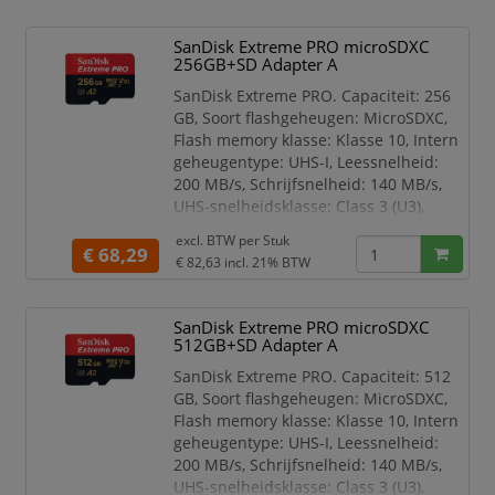
SanDisk Extreme PRO microSDXC
256GB+SD Adapter A
SanDisk Extreme PRO. Capaciteit: 256
GB, Soort flashgeheugen: MicroSDXC,
Flash memory klasse: Klasse 10, Intern
geheugentype: UHS-I, Leessnelheid:
200 MB/s, Schrijfsnelheid: 140 MB/s,
UHS-snelheidsklasse: Class 3 (U3),
Videosnelheidsklasse: V30.
excl. BTW per
Stuk
Veiligheidsfunties: Schokbestendig,
€ 68,29
€ 82,63
incl. 21% BTW
Temperatuurbestendig,
Waterbestendig, Röntgenbestendig,
Kleur van het product: Zwart, Rood
SanDisk Extreme PRO microSDXC
512GB+SD Adapter A
SanDisk Extreme PRO, 256 GB,
MicroSDXC, Klasse 10, UHS-I, 200 MB/s,
SanDisk Extreme PRO. Capaciteit: 512
140 MB
GB, Soort flashgeheugen: MicroSDXC,
Flash memory klasse: Klasse 10, Intern
geheugentype: UHS-I, Leessnelheid:
200 MB/s, Schrijfsnelheid: 140 MB/s,
UHS-snelheidsklasse: Class 3 (U3),