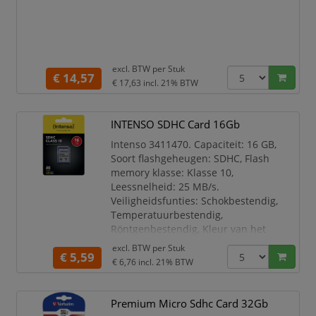
excl. BTW per
Stuk
€ 14,57
€ 17,63
incl. 21% BTW
INTENSO SDHC Card 16Gb
Intenso 3411470. Capaciteit: 16 GB,
Soort flashgeheugen: SDHC, Flash
memory klasse: Klasse 10,
Leessnelheid: 25 MB/s.
Veiligheidsfunties: Schokbestendig,
Temperatuurbestendig,
Röntgenbestendig, Kleur van het
product: Zwart
excl. BTW per
Stuk
€ 5,59
€ 6,76
incl. 21% BTW
Capaciteit 16 GB
Soort flashgeheugen SDHC
Flash memory klasse Klasse 10
Premium Micro Sdhc Card 32Gb
Leessnelheid 25 MB/s