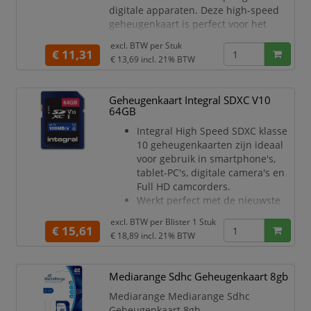
100Mb/seconde.
digitale apparaten. Deze high-speed
V
geheugenkaart is perfect voor het
vastleggen van foto's, video's en andere
excl. BTW per
Stuk
gegevens met hoge resolutie, waardoor
€ 11,31
€ 13,69
incl. 21% BTW
hij een must-have is voor zowel
amateur- als professionele fotografen.
Geheugenkaart Integral SDXC V10
Met de Integral SDHC-XC 32GB
64GB
geheugenkaart kun je zonder zorgen
genieten van snelle, betrouwbare
Integral High Speed SDXC klasse
10 geheugenkaarten zijn ideaal
voor gebruik in smartphone's,
tablet-PC's, digitale camera's en
Full HD camcorders.
Werkt perfect met de nieuwste
High Definition digitale
excl. BTW per
Blister 1 Stuk
camcorders en smartphones.
€ 15,61
€ 18,89
incl. 21% BTW
Zorgen voor vloeiende video
opname, zelfs bij Full HD en 4K.in
digitale SLR camera's.
Mediarange Sdhc Geheugenkaart 8gb
Sla meer apps, foto's, muziek,
Mediarange Mediarange Sdhc
games en video op uw tablet-PC
Geheugenkaart 8gb