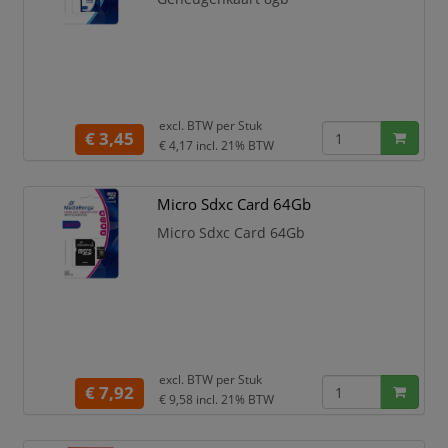
en smartphone op dan ooit
tevoren!
Transfersnelheid tot
100Mb/seconde.
V
excl. BTW per
Stuk
€ 3,45
€ 4,17
incl. 21% BTW
Micro Sdxc Card 64Gb
Micro Sdxc Card 64Gb
excl. BTW per
Stuk
€ 7,92
€ 9,58
incl. 21% BTW