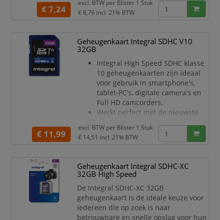
excl. BTW per
Blister 1 Stuk
camcorders en smartphones.
€ 7,24
€ 8,76
incl. 21% BTW
Zorgen voor vloeiende video
opname, zelfs bij Full HD en 4K.in
digitale SLR camera's.
Geheugenkaart Integral SDHC V10
Sla meer apps, foto's, muziek,
32GB
games en video op uw tablet-PC
Integral High Speed SDHC klasse
en smartphone op dan ooit
10 geheugenkaarten zijn ideaal
tevoren!
voor gebruik in smartphone's,
Transfersnelheid tot
tablet-PC's, digitale camera's en
100Mb/seconde.
Full HD camcorders.
V
Werkt perfect met de nieuwste
High Definition digitale
excl. BTW per
Blister 1 Stuk
camcorders en smartphones.
€ 11,99
€ 14,51
incl. 21% BTW
Zorgen voor vloeiende video
opname, zelfs bij Full HD en 4K.in
digitale SLR camera's.
Geheugenkaart Integral SDHC-XC
Sla meer apps, foto's, muziek,
32GB High Speed
games en video op uw tablet-PC
De Integral SDHC-XC 32GB
en smartphone op dan ooit
geheugenkaart is de ideale keuze voor
tevoren!
iedereen die op zoek is naar
Transfersnelheid tot
betrouwbare en snelle opslag voor hun