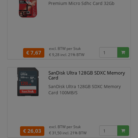
Design
Premium Micro Sdhc Card 32Gb
Kleur van het product Zwart
Veiligheidsfunties
Schokbestendig,
Temperatuurbestendig, Rön
excl. BTW per
Stuk
€ 7,67
€ 9,28
incl. 21% BTW
SanDisk Ultra 128GB SDXC Memory
Card
SanDisk Ultra 128GB SDXC Memory
Card 100MB/S
excl. BTW per
Stuk
€ 26,03
€ 31,50
incl. 21% BTW