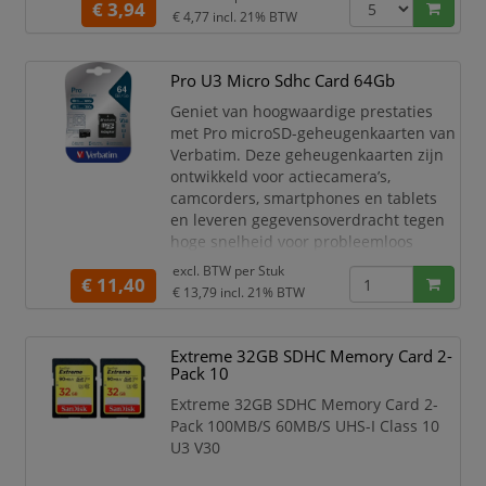
€ 3,94
€ 4,77
incl. 21% BTW
Capaciteit 8 GB
Soort flashgeheugen SDHC
Flash memory klasse Klasse 10
Pro U3 Micro Sdhc Card 64Gb
Leessnelheid 25 MB/s
Design
Geniet van hoogwaardige prestaties
Kleur van het product Zwart
met Pro microSD-geheugenkaarten van
Veiligheidsfunties
Verbatim. Deze geheugenkaarten zijn
Schokbestendig,
ontwikkeld voor actiecamera’s,
Temperatuurbestendig, Röntg
camcorders, smartphones en tablets
en leveren gegevensoverdracht tegen
hoge snelheid voor probleemloos
opnemen en afspelen in 4K Ultra HD.
excl. BTW per
Stuk
€ 11,40
€ 13,79
incl. 21% BTW
Ervaar supersnelle gegevensoverdracht
naar uw computer, mogelijk gemaakt
door de UHS Speed Class 3 (U3)
Extreme 32GB SDHC Memory Card 2-
classificatie, waardoor snel bekijken en
Pack 10
bewerken mogelijk wordt.
Extreme 32GB SDHC Memory Card 2-
Pack 100MB/S 60MB/S UHS-I Class 10
U3 V30