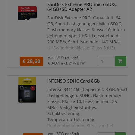
SanDisk Extreme PRO microSDXC
64GB+SD Adapter A2
SanDisk Extreme PRO. Capaciteit: 64
GB, Soort flashgeheugen: MicroSDXC,
Flash memory klasse: Klasse 10, Intern
geheugentype: UHS-I, Leessnelheid:
200 MB/s, Schrijfsnelheid: 140 MB/s,
UHS-snelheidsklasse: Class 3 (U3),
Videosnelheidsklasse: V30.
excl. BTW per
Stuk
Veiligheidsfunties: Schokbestendig,
€ 28,60
€ 34,61
incl. 21% BTW
Temperatuurbestendig,
Waterbestendig, Röntgenbestendig,
Kleur van het product: Zwart, Rood
INTENSO SDHC Card 8Gb
SanDisk Extreme PRO, 64 GB,
Intenso 3411460. Capaciteit: 8 GB, Soort
MicroSDXC, Klasse 10, UHS-I, 200 MB/s,
flashgeheugen: SDHC, Flash memory
140 MB/s
klasse: Klasse 10, Leessnelheid: 25
MB/s. Veiligheidsfunties:
Schokbestendig,
Temperatuurbestendig,
Röntgenbestendig, Kleur van het
product: Zwart
excl. BTW per
Stuk