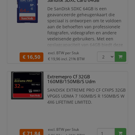
Sandisk SDXC Card 64GB
De SanDisk SDXC 64GB is een
geavanceerde geheugenkaart die
speciaal is ontworpen om te voldoen
aan de behoeften van professionele
fotografen, videografen en andere
veeleisende gebruikers. Met een
opslagcapaciteit van 64GB biedt deze
geheugenkaart voldoende ruimte om
excl. BTW per
Stuk
€ 16,50
duizenden foto's, video's en andere
€ 19,96
incl. 21% BTW
bestanden op te slaan. Met een
leessnelheid tot 170 MB/s en een
schrijfsnelheid tot 90 MB/s zorgt de
Extremepro Cf 32GB
SanDisk SDXC 64GB voor snelle
160MB/150MB/S Udm
gegevensoverdrac
SANDISK EXTREME PRO CF CFXPS 32GB
VPG65 UDMA 7 160MB/S R 150MB/S W
4X6 LIFETIME LIMITED.
excl. BTW per
Stuk
€ 71,84