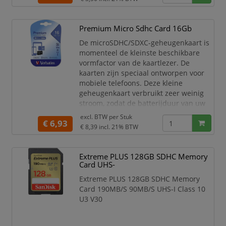
Premium Micro Sdhc Card 16Gb
De microSDHC/SDXC-geheugenkaart is
momenteel de kleinste beschikbare
vormfactor van de kaartlezer. De
kaarten zijn speciaal ontworpen voor
mobiele telefoons. Deze kleine
geheugenkaart verbruikt zeer weinig
stroom, zodat de batterijduur van uw
mobiele telefoon wordt gespaard. Deze
excl. BTW per
Stuk
€ 6,93
kan ook worden gebruikt in GPS-
€ 8,39
incl. 21% BTW
apparaten, MP3-spelers, digitale
camera's en PDA's.
Extreme PLUS 128GB SDHC Memory
De lijst met compatibele apparaten
Card UHS-
wordt elke dag langer. Verbatim
microSD-geheugen
Extreme PLUS 128GB SDHC Memory
Card 190MB/S 90MB/S UHS-I Class 10
U3 V30