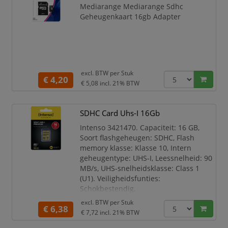
Mediarange Mediarange Sdhc
Geheugenkaart 16gb Adapter
excl. BTW per
Stuk
€ 4,20
€ 5,08
incl. 21% BTW
SDHC Card Uhs-I 16Gb
Intenso 3421470. Capaciteit: 16 GB,
Soort flashgeheugen: SDHC, Flash
memory klasse: Klasse 10, Intern
geheugentype: UHS-I, Leessnelheid: 90
MB/s, UHS-snelheidsklasse: Class 1
(U1). Veiligheidsfunties:
Schokbestendig,
Temperatuurbestendig,
excl. BTW per
Stuk
€ 6,38
Röntgenbestendig, Kleur van het
€ 7,72
incl. 21% BTW
product: Blauw