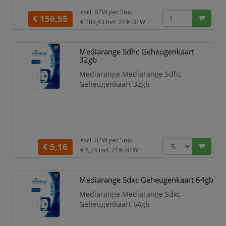
Videosnelheidsklasse: V30.
excl. BTW per
Stuk
Veiligheidsfunties: Schokbestendig,
€ 156,55
€ 189,43
incl. 21% BTW
Temperatuurbestendig,
Waterbestendig, Röntgenbestendig,
Kleur van het product: Zwart, Rood
Mediarange Sdhc Geheugenkaart
32gb
SanDisk Extreme PRO, 512 GB,
MicroSDXC, Klasse 10, UHS-I, 200 MB/s,
Mediarange Mediarange Sdhc
140 MB
Geheugenkaart 32gb
excl. BTW per
Stuk
€ 5,16
€ 6,24
incl. 21% BTW
Mediarange Sdxc Geheugenkaart 64gb
Mediarange Mediarange Sdxc
Geheugenkaart 64gb