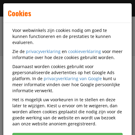
Menu
Cookies
Voor webwinkels zijn cookies nodig om goed te
kunnen functioneren en de prestaties te kunnen
evalueren.
Zie de
privacyverklaring
en
cookieverklaring
voor meer
informatie over hoe deze cookies gebruikt worden.
Daarnaast worden cookies gebruikt voor
filter
gepersonaliseerde advertenties op het Google Ads
platform. In de
privacyverklaring van Google
kunt u
Accessoires
Geheugen & opslag
meer informatie vinden over hoe Google persoonlijke
SDHC-kaarten
informatie verwerkt.
Het is mogelijk uw voorkeuren in te stellen en deze
SDHC-kaarten
later te wijzigen. Kiest u ervoor om te weigeren, dan
worden alleen cookies geplaatst die nodig zijn voor de
goede werking van de website en wordt uw bezoek
Populariteit
aan onze website anoniem geregistreerd.