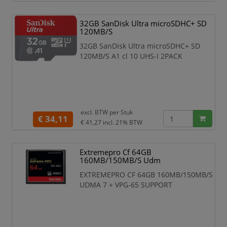
naadloos opnemen en afspelen in Full
HD 1080p* maakt het gegarandeerd
32GB SanDisk Ultra microSDHC+ SD
kritieke opnames wanneer u die het
120MB/S
meest nodig heeft. De High-Endurance
32GB SanDisk Ultra microSDHC+ SD
microSD kaart is ontworpen en getest
120MB/S A1 cl 10 UHS-I 2PACK
voor gebruik in ruwe
excl. BTW per
Stuk
€ 34,11
€ 41,27
incl. 21% BTW
Extremepro Cf 64GB
160MB/150MB/S Udm
EXTREMEPRO CF 64GB 160MB/150MB/S
UDMA 7 + VPG-65 SUPPORT