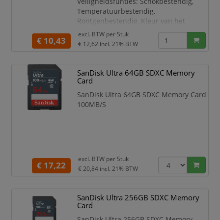
Veiligheidsfunties: Schokbestendig,
Temperatuurbestendig,
Röntgenbestendig, Kleur van het
product: Zwart
excl. BTW per
Stuk
€ 10,43
€ 12,62
incl. 21% BTW
Capaciteit 64 GB
Soort flashgeheugen SDXC
Flash memory klasse Klasse 10
SanDisk Ultra 64GB SDXC Memory
Leessnelheid 25 MB/s
Card
Design
SanDisk Ultra 64GB SDXC Memory Card
Kleur van het product Zwart
100MB/S
Veiligheidsfunties
Schokbestendig,
Temperatuurbestendig, Rön
excl. BTW per
Stuk
€ 17,22
€ 20,84
incl. 21% BTW
SanDisk Ultra 256GB SDXC Memory
Card
SanDisk Ultra 256GB SDXC Memory