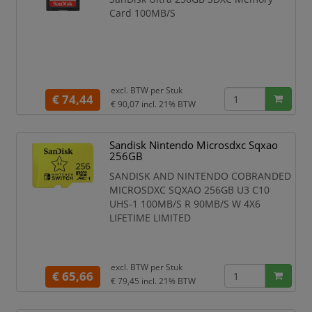
Card 100MB/S
excl. BTW per
Stuk
€ 74,44
€ 90,07
incl. 21% BTW
Sandisk Nintendo Microsdxc Sqxao
256GB
SANDISK AND NINTENDO COBRANDED
MICROSDXC SQXAO 256GB U3 C10
UHS-1 100MB/S R 90MB/S W 4X6
LIFETIME LIMITED
excl. BTW per
Stuk
€ 65,66
€ 79,45
incl. 21% BTW