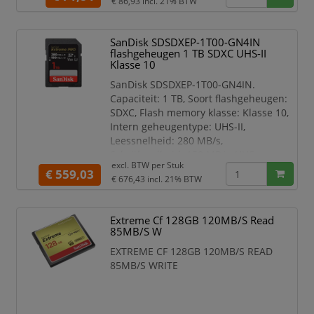
€ 86,93
incl. 21% BTW
SanDisk SDSDXEP-1T00-GN4IN
flashgeheugen 1 TB SDXC UHS-II
Klasse 10
SanDisk SDSDXEP-1T00-GN4IN.
Capaciteit: 1 TB, Soort flashgeheugen:
SDXC, Flash memory klasse: Klasse 10,
Intern geheugentype: UHS-II,
Leessnelheid: 280 MB/s,
Schrijfsnelheid: 150 MB/s, UHS-
excl. BTW per
Stuk
snelheidsklasse: Class 3 (U3),
€ 559,03
€ 676,43
incl. 21% BTW
Videosnelheidsklasse: V60. Kleur van
het product: Zwart
Capaciteit 1 TB
Extreme Cf 128GB 120MB/S Read
85MB/S W
Soort flashgeheugen SDXC
Flash memory klasse Klasse 10
EXTREME CF 128GB 120MB/S READ
Leessnelheid 280 MB/s
85MB/S WRITE
Schrijfsnelheid 150 MB/s
Intern geheugentype UH