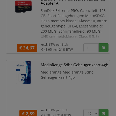
Adapter A
SanDisk Extreme PRO. Capaciteit: 128
GB, Soort flashgeheugen: MicroSDXC,
Flash memory klasse: Klasse 10, Intern
geheugentype: UHS-I, Leessnelheid:
200 MB/s, Schrijfsnelheid: 90 MB/s,
UHS-snelheidsklasse: Class 3 (U3),
Videosnelheidsklasse: V30.
excl. BTW per
Stuk
Veiligheidsfunties: Schokbestendig,
€ 34,67
€ 41,95
incl. 21% BTW
Temperatuurbestendig,
Waterbestendig, Röntgenbestendig,
Kleur van het product: Zwart, Rood
MediaRange Sdhc Geheugenkaart 4gb
SanDisk Extreme PRO, 128 GB,
Mediarange Mediarange Sdhc
MicroSDXC, Klasse 10, UHS-I, 200 MB/s,
Geheugenkaart 4gb
90 MB/s
excl. BTW per
Stuk
€ 2,89
€ 3,50
incl. 21% BTW