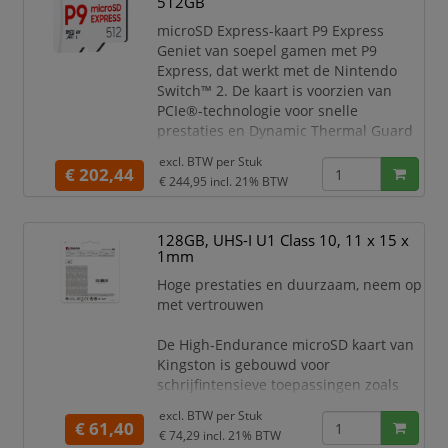
512GB
microSD Express-kaart P9 Express
Geniet van soepel gamen met P9
Express, dat werkt met de Nintendo
Switch™ 2. De kaart is voorzien van
PCIe®-technologie voor snelle
prestaties en Dynamic Thermal Guard
(DTG) om optimale temperaturen aan
excl. BTW per
Stuk
te houden, en is ontworpen om
€ 202,44
€ 244,95
incl. 21% BTW
meeslepende gameplay te bieden voor
zowel de casual als de veeleisende
gamer.
128GB, UHS-I U1 Class 10, 11 x 15 x
1mm
Elk moment in de game opslaan
Hoge prestaties en duurzaam, neem op
Duik in eindeloze solo-avonturen of
met vertrouwen
maak een avond gamen met het hele
gezin onv
De High-Endurance microSD kaart van
Kingston is gebouwd voor
schrijfintensieve toepassingen zoals
beveiligings- en bewakingscamera's
excl. BTW per
Stuk
voor professioneel en thuisgebruik,
€ 61,40
€ 74,29
incl. 21% BTW
dashcams en bodycams. Met 24/7