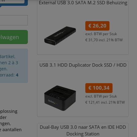
External USB 3.0 SATA M.2 SSD Behuizing
€ 26,20
excl. BTW per
Stuk
elwagen
€ 31,70
incl. 21% BTW
artikel,
nen 2 à 3
USB 3.1 HDD Duplicator Dock SSD /
HDD
gen.
oorraad:
4
€ 100,34
excl. BTW per
Stuk
€ 121,41
incl. 21% BTW
oplossing
der
ingen,
Dual-Bay USB 3.0 naar SATA en IDE HDD
e aantallen
Docking Station