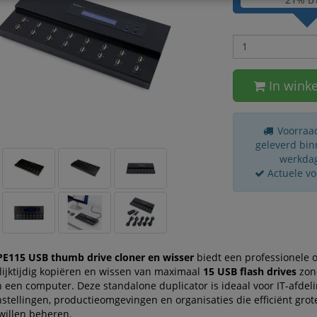
In wink
Voorraad
geleverd bin
werkda
Actuele v
115 USB thumb drive cloner en wisser
biedt een professionele 
lijktijdig kopiëren en wissen van maximaal
15 USB flash drives
zon
 een computer. Deze standalone duplicator is ideaal voor IT-afdel
stellingen, productieomgevingen en organisaties die efficiënt grot
willen beheren.