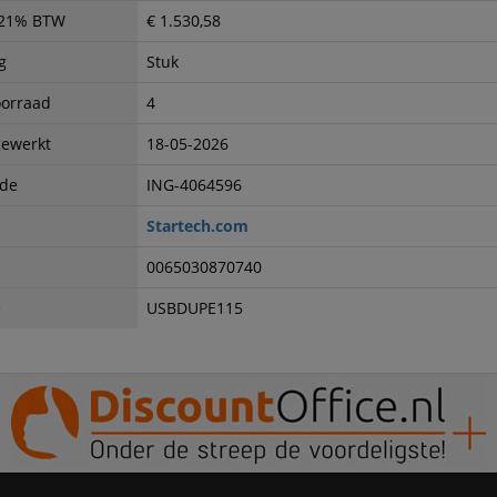
. 21% BTW
€ 1.530,58
g
Stuk
oorraad
4
gewerkt
18-05-2026
ode
ING-4064596
Startech.com
0065030870740
e
USBDUPE115