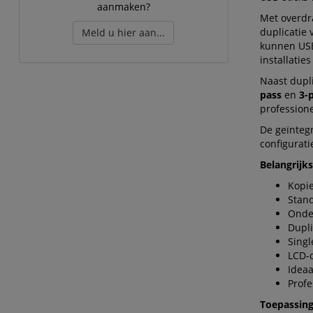
aanmaken?
Met overdr
duplicatie 
Meld u hier aan...
kunnen USB-
installatie
Naast dupli
pass
en
3-
profession
De geïnteg
configurati
Belangrijk
Kopie
Stan
Onder
Dupli
Singl
LCD-d
Ideaa
Profe
Toepassin