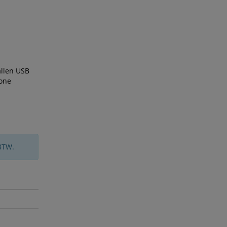
allen USB
lone
BTW.