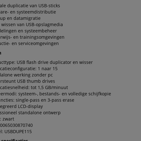
le duplicatie van USB-sticks
are- en systeemdistributie
up en datamigratie
g wissen van USB-opslagmedia
fdelingen en systeembeheer
rwijs- en trainingsomgevingen
ctie- en serviceomgevingen
n
cttype: USB flash drive duplicator en wisser
catieconfiguratie: 1 naar 15
dalone werking zonder pc
rsteunt USB thumb drives
catiesnelheid: tot 1,5 GB/minuut
ermodi: systeem-, bestands- en volledige schijfkopie
ncties: single-pass en 3-pass erase
egreerd LCD-display
ssioneel standalone ontwerp
: zwart
 0065030870740
l: USBDUPE115
specificaties