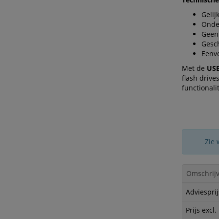
Gelij
Onder
Geen 
Gesch
Eenv
Met de
USB
flash drive
functionalit
Zie 
Omschrijv
Adviesprij
Prijs excl