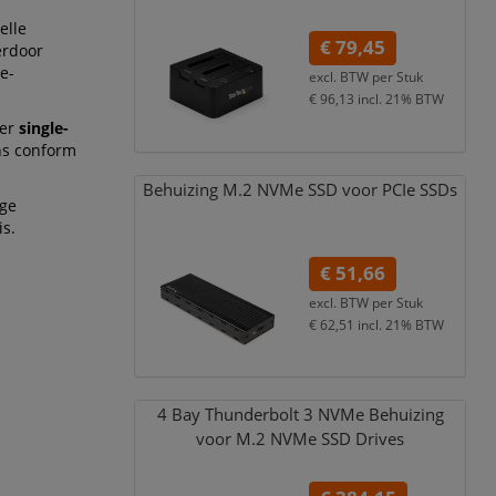
elle
€ 79,45
erdoor
e-
excl. BTW per
Stuk
€ 96,13
incl. 21% BTW
der
single-
ens conform
Behuizing M.2 NVMe SSD voor PCIe SSDs
ige
is.
€ 51,66
excl. BTW per
Stuk
€ 62,51
incl. 21% BTW
4 Bay Thunderbolt 3 NVMe Behuizing
voor M.2 NVMe SSD Drives