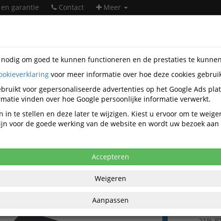
 en garantie
Contact
Meer
s nodig om goed te kunnen functioneren en de prestaties te kunne
ookieverklaring
voor meer informatie over hoe deze cookies gebrui
soires
Geheugen & opslag
Externe schijfbehuizingen
Star
4596
bruikt voor gepersonaliseerde advertenties op het Google Ads pla
matie vinden over hoe Google persoonlijke informatie verwerkt.
h.com Standalone 1 naar 15 USB flash d
 in te stellen en deze later te wijzigen. Kiest u ervoor om te weig
tor en wisser
 zijn voor de goede werking van de website en wordt uw bezoek aa
Accepteren
Weigeren
€ 1.26
per stuk ex
Aanpassen
€ 1.530,58
per
21% B