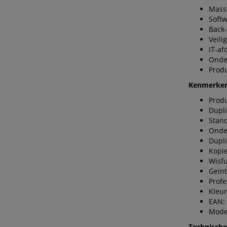
Massa
Softw
Back-
Veili
IT-a
Onde
Produ
Kenmerke
Produ
Dupli
Stan
Onde
Dupli
Kopie
Wisfu
Geïnt
Profe
Kleur
EAN:
Mode
Technische 