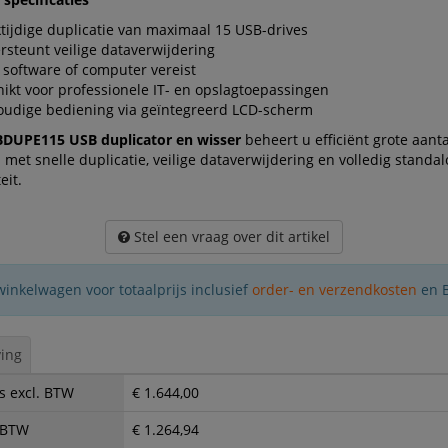
ktijdige duplicatie van maximaal 15 USB-drives
steunt veilige dataverwijdering
software of computer vereist
ikt voor professionele IT- en opslagtoepassingen
oudige bediening via geïntegreerd LCD-scherm
DUPE115 USB duplicator en wisser
beheert u efficiënt grote aant
s met snelle duplicatie, veilige dataverwijdering en volledig standa
eit.
Stel een vraag over dit artikel
winkelwagen voor totaalprijs inclusief
order- en verzendkosten
en 
ing
s excl. BTW
€ 1.644,00
. BTW
€ 1.264,94