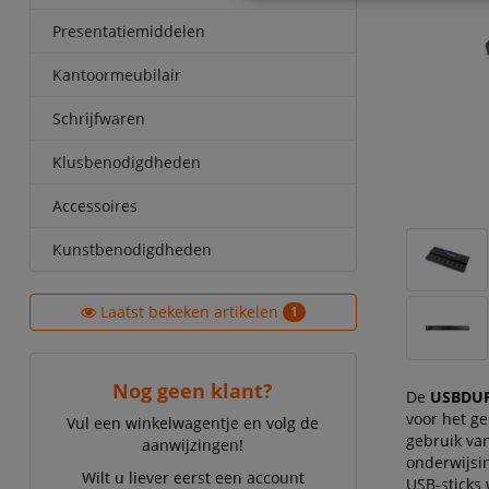
Presentatiemiddelen
Kantoormeubilair
Schrijfwaren
Klusbenodigdheden
Accessoires
Kunstbenodigdheden
Laatst bekeken artikelen
1
Nog geen klant?
De
USBDUPE
voor het ge
Vul een winkelwagentje en volg de
gebruik van
aanwijzingen!
onderwijsin
Wilt u liever eerst een account
USB-sticks 