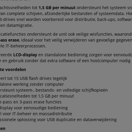
achtssnelheden tot
1,5 GB per minuut
ondersteunt het systeem sn
van complete schijven, afzonderlijke bestanden of systeemdata. Hi
drives snel worden voorbereid voor distributie, back-ups, softwar
s en datamigratie.
catiefuncties ondersteunt de unit ook veilige wisfuncties, waaron
pass erase
, ideaal voor het veilig verwijderen van gevoelige gegev
ele IT-beheerprocessen.
reerde
LCD-display
en standalone bediening zorgen voor eenvoud
e en gebruik zonder dat extra software of een hostcomputer nodig 
ste voordelen
ert tot 15 USB flash drives tegelijk
dalone werking zonder computer
steunt systeem-, bestands- en volledige schijfkopieën
catiesnelheden tot 1,5 GB per minuut
e-pass en 3-pass erase functies
isplay voor eenvoudige bediening
l voor IT-beheer en massadistributie
ssionele oplossing voor USB duplicatie en dataverwijdering
gen