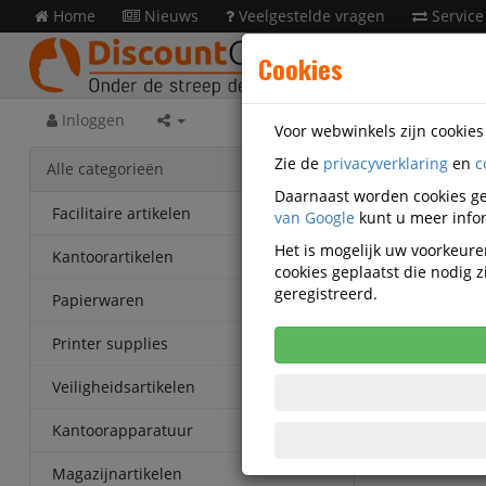
Home
Nieuws
Veelgestelde vragen
Service
Cookies
Inloggen
Voor webwinkels zijn cookie
Zie de
privacyverklaring
en
c
Acces
Alle categorieën
ING-406
Daarnaast worden cookies ge
Facilitaire artikelen
van Google
kunt u meer infor
Startec
Het is mogelijk uw voorkeuren
Kantoorartikelen
duplica
cookies geplaatst die nodig
geregistreerd.
Papierwaren
Printer supplies
Veiligheidsartikelen
Kantoorapparatuur
Magazijnartikelen