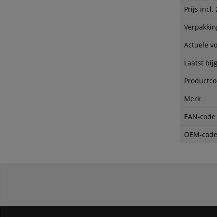
Prijs incl
Verpakkin
Actuele v
Laatst bij
Productc
Merk
EAN-code
OEM-cod