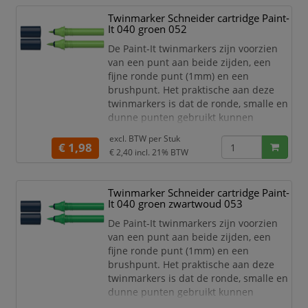
egaal in te kleuren. Zo haal je met de
Twinmarker Schneider cartridge Paint-
twinmarkers verschillende functies in
It 040 groen 052
huis met één product! De 30 levend
De Paint-It twinmarkers zijn voorzien
van een punt aan beide zijden, een
fijne ronde punt (1mm) en een
brushpunt. Het praktische aan deze
twinmarkers is dat de ronde, smalle en
dunne punten gebruikt kunnen
worden voor detailwerk en de brede en
excl. BTW per
Stuk
dikkere punten gebruikt kunnen
€ 1,98
€ 2,40
incl. 21% BTW
worden om grotere schrijf- en
tekstblokken te kunnen creëren en
egaal in te kleuren. Zo haal je met de
Twinmarker Schneider cartridge Paint-
twinmarkers verschillende functies in
It 040 groen zwartwoud 053
huis met één product! De 30 levend
De Paint-It twinmarkers zijn voorzien
van een punt aan beide zijden, een
fijne ronde punt (1mm) en een
brushpunt. Het praktische aan deze
twinmarkers is dat de ronde, smalle en
dunne punten gebruikt kunnen
worden voor detailwerk en de brede en