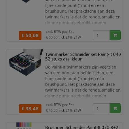
fijne ronde punt (1mm) en een
brushpunt. Het praktische aan deze
twinmarkers is dat de ronde, smalle en
dunne punten gebruikt kunnen
worden voor detailwerk en de brede en
excl. BTW per
Set
dikkere punten gebruikt kunnen
€ 50,08
€ 60,60
incl. 21% BTW
worden om grotere schrijf- en
tekstblokken te kunnen creëren en
egaal in te kleuren. Zo haal je met de
Twinmarker Schneider set Paint-It 040
twinmarkers verschillende functies in
52 stuks ass. kleur
huis met één product! De 30 levend
De Paint-It twinmarkers zijn voorzien
van een punt aan beide zijden, een
fijne ronde punt (1mm) en een
brushpunt. Het praktische aan deze
twinmarkers is dat de ronde, smalle en
dunne punten gebruikt kunnen
worden voor detailwerk en de brede en
excl. BTW per
Set
dikkere punten gebruikt kunnen
€ 38,48
€ 46,56
incl. 21% BTW
worden om grotere schrijf- en
tekstblokken te kunnen creëren en
egaal in te kleuren. Zo haal je met de
Brushpen Schneider Paint-It 070 8+2