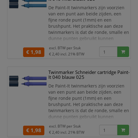
huis met één product! De 30 levend
De Paint-It twinmarkers zijn voorzien
van een punt aan beide zijden, een
fijne ronde punt (1mm) en een
brushpunt. Het praktische aan deze
twinmarkers is dat de ronde, smalle en
dunne punten gebruikt kunnen
worden voor detailwerk en de brede en
excl. BTW per
Stuk
dikkere punten gebruikt kunnen
€ 1,98
€ 2,40
incl. 21% BTW
worden om grotere schrijf- en
tekstblokken te kunnen creëren en
egaal in te kleuren. Zo haal je met de
Twinmarker Schneider cartridge Paint-
twinmarkers verschillende functies in
It 040 blauw 025
huis met één product! De 30 levend
De Paint-It twinmarkers zijn voorzien
van een punt aan beide zijden, een
fijne ronde punt (1mm) en een
brushpunt. Het praktische aan deze
twinmarkers is dat de ronde, smalle en
dunne punten gebruikt kunnen
worden voor detailwerk en de brede en
excl. BTW per
Stuk
dikkere punten gebruikt kunnen
€ 1,98
€ 2,40
incl. 21% BTW
worden om grotere schrijf- en