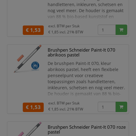
handletteren, inkleuren, schetsen en
nog veel meer. De houder is gemaakt
van 88 % bio-based kunststof en
daardoor bekroond met 's werelds
excl. BTW per
Stuk
bekendste milieukeurmerk "Blauer
€ 1,53
€ 1,85
incl. 21% BTW
Engel". De flexibele premium
penseelpunt geeft variabele lijndiktes.
De kunststof ingekapselde punt zorgt
Brushpen Schneider Paint-It 070
ervoor dat er geen ongewenste
abrikoos pastel
verbuiging van de punt plaatsvi
De brushpen Paint-It 070, kleur
abrikoos pastel, heeft een flexibele
penseelpunt voor creatieve
toepassingen zoals handletteren,
inkleuren, schetsen en nog veel meer.
De houder is gemaakt van 88 % bio-
based kunststof en daardoor bekroond
excl. BTW per
Stuk
met 's werelds bekendste
€ 1,53
€ 1,85
incl. 21% BTW
milieukeurmerk "Blauer Engel". De
flexibele premium penseelpunt geeft
variabele lijndiktes. De kunststof
Brushpen Schneider Paint-It 070 roze
ingekapselde punt zorgt ervoor dat er
pastel