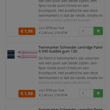
van een punt aan beide zijden, een
fijne ronde punt (1mm) en een
brushpunt. Het praktische aan deze
twinmarkers is dat de ronde, smalle en
dunne punten gebruikt kunnen
worden voor detailwerk en de brede en
excl. BTW per
Stuk
dikkere punten gebruikt kunnen
€ 1,98
€ 2,40
incl. 21% BTW
worden om grotere schrijf- en
tekstblokken te kunnen creëren en
egaal in te kleuren. Zo haal je met de
Twinmarker Schneider cartridge Paint-
twinmarkers verschillende functies in
It 040 bubble gum 130
huis met één product! De 30 levend
De Paint-It twinmarkers zijn voorzien
van een punt aan beide zijden, een
fijne ronde punt (1mm) en een
brushpunt. Het praktische aan deze
twinmarkers is dat de ronde, smalle en
dunne punten gebruikt kunnen
worden voor detailwerk en de brede en
excl. BTW per
Stuk
dikkere punten gebruikt kunnen
€ 1,98
€ 2,40
incl. 21% BTW
worden om grotere schrijf- en
tekstblokken te kunnen creëren en
egaal in te kleuren. Zo haal je met de
Twinmarker Schneider cartridge Paint-