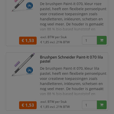
geen ongewenste verbuiging van de
De brushpen Paint-It 070, kleur roze
punt plaa
pastel, heeft een flexibele penseelpunt
voor creatieve toepassingen zoals
handletteren, inkleuren, schetsen en
nog veel meer. De houder is gemaakt
van 88 % bio-based kunststof en
daardoor bekroond met 's werelds
excl. BTW per
Stuk
bekendste milieukeurmerk "Blauer
€ 1,53
€ 1,85
incl. 21% BTW
Engel". De flexibele premium
penseelpunt geeft variabele lijndiktes.
De kunststof ingekapselde punt zorgt
Brushpen Schneider Paint-It 070 lila
ervoor dat er geen ongewenste
pastel
verbuiging van de punt plaatsvi
De brushpen Paint-It 070, kleur lila
pastel, heeft een flexibele penseelpunt
voor creatieve toepassingen zoals
handletteren, inkleuren, schetsen en
nog veel meer. De houder is gemaakt
van 88 % bio-based kunststof en
daardoor bekroond met 's werelds
excl. BTW per
Stuk
bekendste milieukeurmerk "Blauer
€ 1,53
€ 1,85
incl. 21% BTW
Engel". De flexibele premium