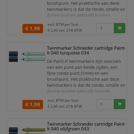
brushpunt. Het praktische aan deze
twinmarkers is dat de ronde, smalle en
dunne punten gebruikt kunnen
worden voor detailwerk en de brede en
excl. BTW per
Stuk
dikkere punten gebruikt kunnen
€ 1,98
€ 2,40
incl. 21% BTW
worden om grotere schrijf- en
tekstblokken te kunnen creëren en
egaal in te kleuren. Zo haal je met de
Twinmarker Schneider cartridge Paint-
twinmarkers verschillende functies in
It 040 turquoise 034
huis met één product! De 30 levend
De Paint-It twinmarkers zijn voorzien
van een punt aan beide zijden, een
fijne ronde punt (1mm) en een
brushpunt. Het praktische aan deze
twinmarkers is dat de ronde, smalle en
dunne punten gebruikt kunnen
worden voor detailwerk en de brede en
excl. BTW per
Stuk
dikkere punten gebruikt kunnen
€ 1,98
€ 2,40
incl. 21% BTW
worden om grotere schrijf- en
tekstblokken te kunnen creëren en
egaal in te kleuren. Zo haal je met de
Twinmarker Schneider cartridge Paint-
twinmarkers verschillende functies in
It 040 olijfgroen 043
huis met één product! De 30 levend