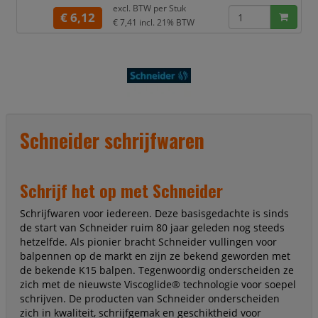
met 's werelds bekendste
excl. BTW per
Stuk
milieukeurmerk "Blauer Engel". De
€ 6,12
€ 7,41
incl. 21% BTW
flexibele premium penseelpunt geeft
variabele lijndiktes. De kunststof
ingekapselde punt zorgt ervoor dat er
geen ongewenste verbuiging van de
punt plaatsvind. De kleurintensi
Schneider schrijfwaren
Schrijf het op met Schneider
Schrijfwaren voor iedereen. Deze basisgedachte is sinds
de start van Schneider ruim 80 jaar geleden nog steeds
hetzelfde. Als pionier bracht Schneider vullingen voor
balpennen op de markt en zijn ze bekend geworden met
de bekende K15 balpen. Tegenwoordig onderscheiden ze
zich met de nieuwste Viscoglide® technologie voor soepel
schrijven. De producten van Schneider onderscheiden
zich in kwaliteit, schrijfgemak en geschiktheid voor