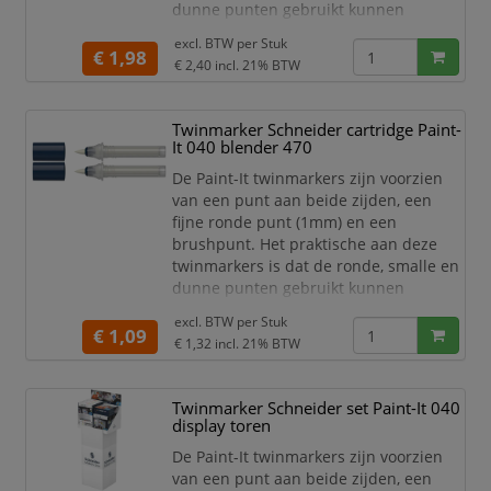
dunne punten gebruikt kunnen
worden voor detailwerk en de brede en
excl. BTW per
Stuk
dikkere punten gebruikt kunnen
€ 1,98
€ 2,40
incl. 21% BTW
worden om grotere schrijf- en
tekstblokken te kunnen creëren en
egaal in te kleuren. Zo haal je met de
Twinmarker Schneider cartridge Paint-
twinmarkers verschillende functies in
It 040 blender 470
huis met één product! De 30 levend
De Paint-It twinmarkers zijn voorzien
van een punt aan beide zijden, een
fijne ronde punt (1mm) en een
brushpunt. Het praktische aan deze
twinmarkers is dat de ronde, smalle en
dunne punten gebruikt kunnen
worden voor detailwerk en de brede en
excl. BTW per
Stuk
dikkere punten gebruikt kunnen
€ 1,09
€ 1,32
incl. 21% BTW
worden om grotere schrijf- en
tekstblokken te kunnen creëren en
egaal in te kleuren. Zo haal je met de
Twinmarker Schneider set Paint-It 040
twinmarkers verschillende functies in
display toren
huis met één product! De 30 levend
De Paint-It twinmarkers zijn voorzien
van een punt aan beide zijden, een