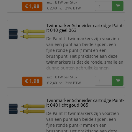
excl. BTW per
Stuk
dikkere punten gebruikt kunnen
€ 1,98
€ 2,40
incl. 21% BTW
worden om grotere schrijf- en
tekstblokken te kunnen creëren en
egaal in te kleuren. Zo haal je met de
Twinmarker Schneider cartridge Paint-
twinmarkers verschillende functies in
It 040 geel 063
huis met één product! De 30 levend
De Paint-It twinmarkers zijn voorzien
van een punt aan beide zijden, een
fijne ronde punt (1mm) en een
brushpunt. Het praktische aan deze
twinmarkers is dat de ronde, smalle en
dunne punten gebruikt kunnen
worden voor detailwerk en de brede en
excl. BTW per
Stuk
dikkere punten gebruikt kunnen
€ 1,98
€ 2,40
incl. 21% BTW
worden om grotere schrijf- en
tekstblokken te kunnen creëren en
egaal in te kleuren. Zo haal je met de
Twinmarker Schneider cartridge Paint-
twinmarkers verschillende functies in
It 040 licht goud 065
huis met één product! De 30 levend
De Paint-It twinmarkers zijn voorzien
van een punt aan beide zijden, een
fijne ronde punt (1mm) en een
brushpunt. Het praktische aan deze