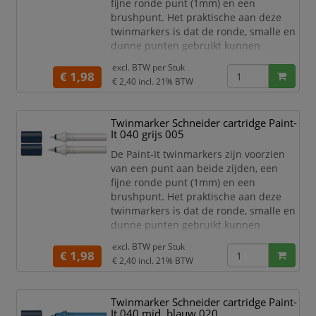
fijne ronde punt (1mm) en een
brushpunt. Het praktische aan deze
twinmarkers is dat de ronde, smalle en
dunne punten gebruikt kunnen
worden voor detailwerk en de brede en
excl. BTW per
Stuk
dikkere punten gebruikt kunnen
€ 1,98
€ 2,40
incl. 21% BTW
worden om grotere schrijf- en
tekstblokken te kunnen creëren en
egaal in te kleuren. Zo haal je met de
Twinmarker Schneider cartridge Paint-
twinmarkers verschillende functies in
It 040 grijs 005
huis met één product! De 30 levend
De Paint-It twinmarkers zijn voorzien
van een punt aan beide zijden, een
fijne ronde punt (1mm) en een
brushpunt. Het praktische aan deze
twinmarkers is dat de ronde, smalle en
dunne punten gebruikt kunnen
worden voor detailwerk en de brede en
excl. BTW per
Stuk
dikkere punten gebruikt kunnen
€ 1,98
€ 2,40
incl. 21% BTW
worden om grotere schrijf- en
tekstblokken te kunnen creëren en
egaal in te kleuren. Zo haal je met de
Twinmarker Schneider cartridge Paint-
twinmarkers verschillende functies in
It 040 mid. blauw 020