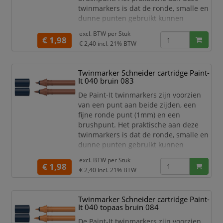
twinmarkers is dat de ronde, smalle en
dunne punten gebruikt kunnen
worden voor detailwerk en de brede en
excl. BTW per
Stuk
dikkere punten gebruikt kunnen
€ 1,98
€ 2,40
incl. 21% BTW
worden om grotere schrijf- en
tekstblokken te kunnen creëren en
egaal in te kleuren. Zo haal je met de
Twinmarker Schneider cartridge Paint-
twinmarkers verschillende functies in
It 040 bruin 083
huis met één product! De 30 levend
De Paint-It twinmarkers zijn voorzien
van een punt aan beide zijden, een
fijne ronde punt (1mm) en een
brushpunt. Het praktische aan deze
twinmarkers is dat de ronde, smalle en
dunne punten gebruikt kunnen
worden voor detailwerk en de brede en
excl. BTW per
Stuk
dikkere punten gebruikt kunnen
€ 1,98
€ 2,40
incl. 21% BTW
worden om grotere schrijf- en
tekstblokken te kunnen creëren en
egaal in te kleuren. Zo haal je met de
Twinmarker Schneider cartridge Paint-
twinmarkers verschillende functies in
It 040 topaas bruin 084
huis met één product! De 30 levend
De Paint-It twinmarkers zijn voorzien