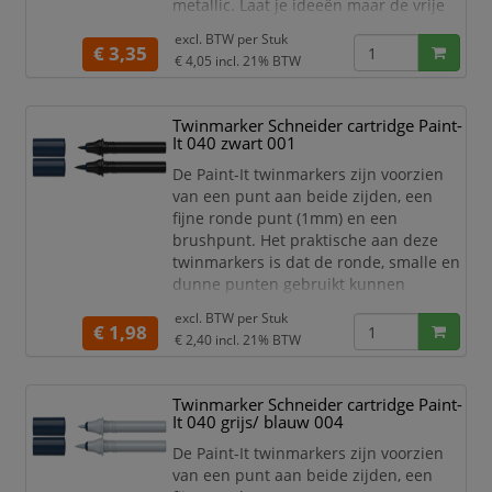
metallic. Laat je ideeën maar de vrije
loop! De Chrome marker Paint-It 061
excl. BTW per
Stuk
ronde punt met schrijfbreedte 2mm
€ 3,35
€ 4,05
incl. 21% BTW
heeft een uitzonderlijk hoog
glansniveau met wow-effect door het
aantrekkelijke spiegeleffect. De Chrome
Twinmarker Schneider cartridge Paint-
marker is geschikt voor vele
It 040 zwart 001
ondergronden en geeft de beste result
De Paint-It twinmarkers zijn voorzien
van een punt aan beide zijden, een
fijne ronde punt (1mm) en een
brushpunt. Het praktische aan deze
twinmarkers is dat de ronde, smalle en
dunne punten gebruikt kunnen
worden voor detailwerk en de brede en
excl. BTW per
Stuk
dikkere punten gebruikt kunnen
€ 1,98
€ 2,40
incl. 21% BTW
worden om grotere schrijf- en
tekstblokken te kunnen creëren en
egaal in te kleuren. Zo haal je met de
Twinmarker Schneider cartridge Paint-
twinmarkers verschillende functies in
It 040 grijs/ blauw 004
huis met één product! De 30 levend
De Paint-It twinmarkers zijn voorzien
van een punt aan beide zijden, een