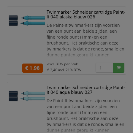
tekstblokken te kunnen creëren en
egaal in te kleuren. Zo haal je met de
Twinmarker Schneider cartridge Paint-
twinmarkers verschillende functies in
It 040 alaska blauw 026
huis met één product! De 30 levend
De Paint-It twinmarkers zijn voorzien
van een punt aan beide zijden, een
fijne ronde punt (1mm) en een
brushpunt. Het praktische aan deze
twinmarkers is dat de ronde, smalle en
dunne punten gebruikt kunnen
worden voor detailwerk en de brede en
excl. BTW per
Stuk
dikkere punten gebruikt kunnen
€ 1,98
€ 2,40
incl. 21% BTW
worden om grotere schrijf- en
tekstblokken te kunnen creëren en
egaal in te kleuren. Zo haal je met de
Twinmarker Schneider cartridge Paint-
twinmarkers verschillende functies in
It 040 aqua blauw 027
huis met één product! De 30 levend
De Paint-It twinmarkers zijn voorzien
van een punt aan beide zijden, een
fijne ronde punt (1mm) en een
brushpunt. Het praktische aan deze
twinmarkers is dat de ronde, smalle en
dunne punten gebruikt kunnen