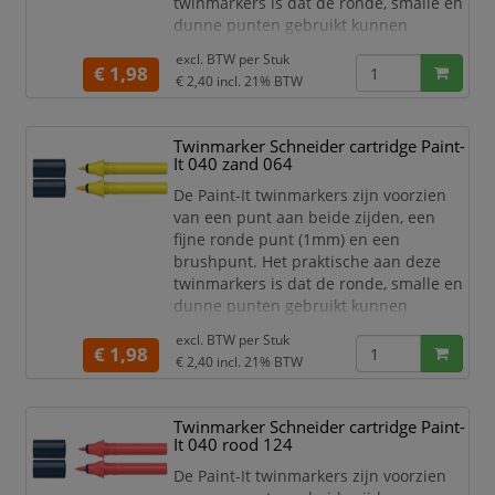
twinmarkers is dat de ronde, smalle en
dunne punten gebruikt kunnen
worden voor detailwerk en de brede en
excl. BTW per
Stuk
dikkere punten gebruikt kunnen
€ 1,98
€ 2,40
incl. 21% BTW
worden om grotere schrijf- en
tekstblokken te kunnen creëren en
egaal in te kleuren. Zo haal je met de
Twinmarker Schneider cartridge Paint-
twinmarkers verschillende functies in
It 040 zand 064
huis met één product! De 30 levend
De Paint-It twinmarkers zijn voorzien
van een punt aan beide zijden, een
fijne ronde punt (1mm) en een
brushpunt. Het praktische aan deze
twinmarkers is dat de ronde, smalle en
dunne punten gebruikt kunnen
worden voor detailwerk en de brede en
excl. BTW per
Stuk
dikkere punten gebruikt kunnen
€ 1,98
€ 2,40
incl. 21% BTW
worden om grotere schrijf- en
tekstblokken te kunnen creëren en
egaal in te kleuren. Zo haal je met de
Twinmarker Schneider cartridge Paint-
twinmarkers verschillende functies in
It 040 rood 124
huis met één product! De 30 levend
De Paint-It twinmarkers zijn voorzien