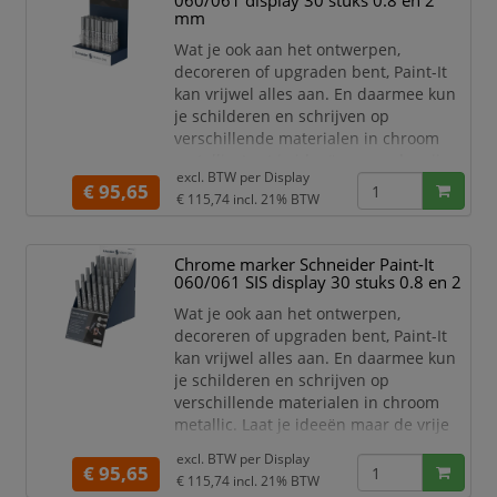
060/061 display 30 stuks 0.8 en 2
ondergronden en geeft de beste resul
mm
Wat je ook aan het ontwerpen,
decoreren of upgraden bent, Paint-It
kan vrijwel alles aan. En daarmee kun
je schilderen en schrijven op
verschillende materialen in chroom
metallic. Laat je ideeën maar de vrije
excl. BTW per
Display
loop! De Chrome marker Paint-It 060
€ 95,65
€ 115,74
incl. 21% BTW
fineliner met schrijfbreedte 0,8mm en
de Paint-It 061 met 2mm ronde punt
hebben een uitzonderlijk hoog
Chrome marker Schneider Paint-It
glansniveau met wow-effect door het
060/061 SIS display 30 stuks 0.8 en 2
aantrekkelijke spiegeleffect. De Chrome
Wat je ook aan het ontwerpen,
marker is geschikt voor ve
decoreren of upgraden bent, Paint-It
kan vrijwel alles aan. En daarmee kun
je schilderen en schrijven op
verschillende materialen in chroom
metallic. Laat je ideeën maar de vrije
loop! De Chrome marker Paint-It 060
excl. BTW per
Display
fineliner met schrijfbreedte 0,8mm en
€ 95,65
€ 115,74
incl. 21% BTW
de Paint-It 061 met 2mm ronde punt