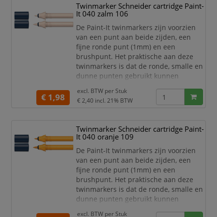
egaal in te kleuren. Zo haal je met de
Twinmarker Schneider cartridge Paint-
twinmarkers verschillende functies in
It 040 zalm 106
huis met één product! De 30 levend
De Paint-It twinmarkers zijn voorzien
van een punt aan beide zijden, een
fijne ronde punt (1mm) en een
brushpunt. Het praktische aan deze
twinmarkers is dat de ronde, smalle en
dunne punten gebruikt kunnen
worden voor detailwerk en de brede en
excl. BTW per
Stuk
dikkere punten gebruikt kunnen
€ 1,98
€ 2,40
incl. 21% BTW
worden om grotere schrijf- en
tekstblokken te kunnen creëren en
egaal in te kleuren. Zo haal je met de
Twinmarker Schneider cartridge Paint-
twinmarkers verschillende functies in
It 040 oranje 109
huis met één product! De 30 levend
De Paint-It twinmarkers zijn voorzien
van een punt aan beide zijden, een
fijne ronde punt (1mm) en een
brushpunt. Het praktische aan deze
twinmarkers is dat de ronde, smalle en
dunne punten gebruikt kunnen
worden voor detailwerk en de brede en
excl. BTW per
Stuk