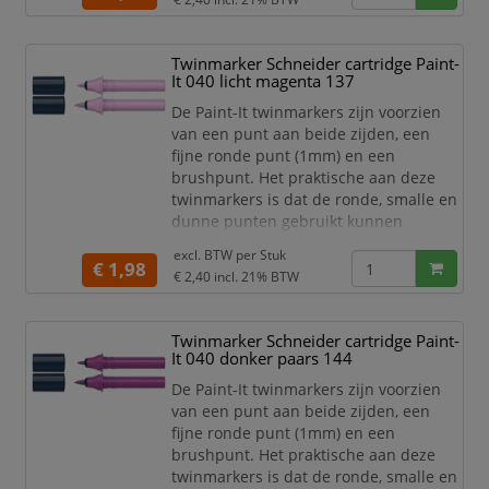
worden om grotere schrijf- en
tekstblokken te kunnen creëren en
egaal in te kleuren. Zo haal je met de
Twinmarker Schneider cartridge Paint-
twinmarkers verschillende functies in
It 040 licht magenta 137
huis met één product! De 30 levend
De Paint-It twinmarkers zijn voorzien
van een punt aan beide zijden, een
fijne ronde punt (1mm) en een
brushpunt. Het praktische aan deze
twinmarkers is dat de ronde, smalle en
dunne punten gebruikt kunnen
worden voor detailwerk en de brede en
excl. BTW per
Stuk
dikkere punten gebruikt kunnen
€ 1,98
€ 2,40
incl. 21% BTW
worden om grotere schrijf- en
tekstblokken te kunnen creëren en
egaal in te kleuren. Zo haal je met de
Twinmarker Schneider cartridge Paint-
twinmarkers verschillende functies in
It 040 donker paars 144
huis met één product! De 30 levend
De Paint-It twinmarkers zijn voorzien
van een punt aan beide zijden, een
fijne ronde punt (1mm) en een
brushpunt. Het praktische aan deze
twinmarkers is dat de ronde, smalle en