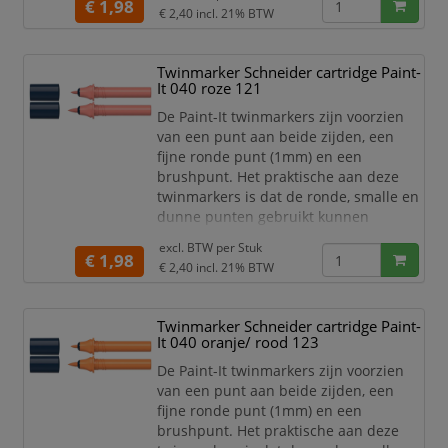
dikkere punten gebruikt kunnen
€ 1,98
€ 2,40
incl. 21% BTW
worden om grotere schrijf- en
tekstblokken te kunnen creëren en
egaal in te kleuren. Zo haal je met de
Twinmarker Schneider cartridge Paint-
twinmarkers verschillende functies in
It 040 roze 121
huis met één product! De 30 levend
De Paint-It twinmarkers zijn voorzien
van een punt aan beide zijden, een
fijne ronde punt (1mm) en een
brushpunt. Het praktische aan deze
twinmarkers is dat de ronde, smalle en
dunne punten gebruikt kunnen
worden voor detailwerk en de brede en
excl. BTW per
Stuk
dikkere punten gebruikt kunnen
€ 1,98
€ 2,40
incl. 21% BTW
worden om grotere schrijf- en
tekstblokken te kunnen creëren en
egaal in te kleuren. Zo haal je met de
Twinmarker Schneider cartridge Paint-
twinmarkers verschillende functies in
It 040 oranje/ rood 123
huis met één product! De 30 levend
De Paint-It twinmarkers zijn voorzien
van een punt aan beide zijden, een
fijne ronde punt (1mm) en een
brushpunt. Het praktische aan deze