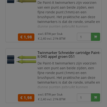
De Paint-It twinmarkers zijn voorzien
van een punt aan beide zijden, een
fijne ronde punt (1mm) en een
brushpunt. Het praktische aan deze
twinmarkers is dat de ronde, smalle en
dunne punten gebruikt kunnen
worden voor detailwerk en de brede en
excl. BTW per
Stuk
dikkere punten gebruikt kunnen
€ 1,98
€ 2,40
incl. 21% BTW
worden om grotere schrijf- en
tekstblokken te kunnen creëren en
egaal in te kleuren. Zo haal je met de
Twinmarker Schneider cartridge Paint-
twinmarkers verschillende functies in
It 040 appel groen 051
huis met één product! De 30 levend
De Paint-It twinmarkers zijn voorzien
van een punt aan beide zijden, een
fijne ronde punt (1mm) en een
brushpunt. Het praktische aan deze
twinmarkers is dat de ronde, smalle en
dunne punten gebruikt kunnen
worden voor detailwerk en de brede en
excl. BTW per
Stuk
dikkere punten gebruikt kunnen
€ 1,98
€ 2,40
incl. 21% BTW
worden om grotere schrijf- en
tekstblokken te kunnen creëren en