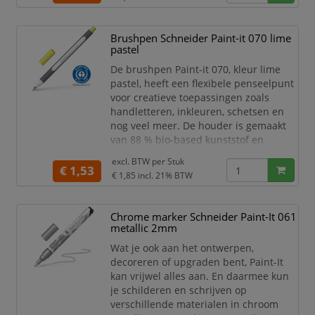
penseelpunt geeft variabele lijndiktes.
De kunststof ingekapselde punt zorgt
ervoor dat er geen ongewenste
Brushpen Schneider Paint-it 070 lime
verbuiging van de punt plaatsvind. De
pastel
De brushpen Paint-it 070, kleur lime
pastel, heeft een flexibele penseelpunt
voor creatieve toepassingen zoals
handletteren, inkleuren, schetsen en
nog veel meer. De houder is gemaakt
van 88 % bio-based kunststof en
daardoor bekroond met 's werelds
excl. BTW per
Stuk
bekendste milieukeurmerk "Blauer
€ 1,53
€ 1,85
incl. 21% BTW
Engel". De flexibele premium
penseelpunt geeft variabele lijndiktes.
De kunststof ingekapselde punt zorgt
Chrome marker Schneider Paint-It 061
ervoor dat er geen ongewenste
metallic 2mm
verbuiging van de punt plaatsvin
Wat je ook aan het ontwerpen,
decoreren of upgraden bent, Paint-It
kan vrijwel alles aan. En daarmee kun
je schilderen en schrijven op
verschillende materialen in chroom