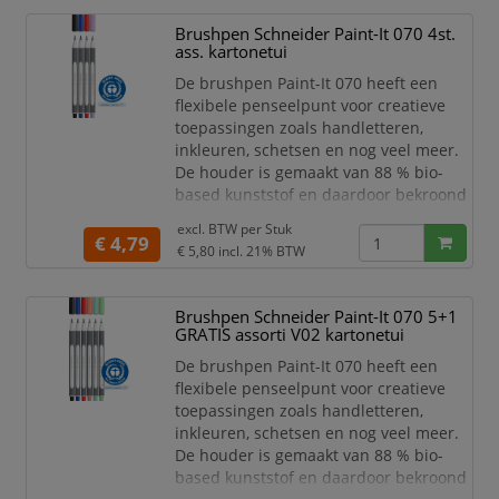
penseelpunt geeft variabele lijndiktes.
De kunststof ingekapselde punt zorgt
Brushpen Schneider Paint-It 070 4st.
ervoor dat er geen ongewenste
ass. kartonetui
verbuiging van de punt plaatsvi
De brushpen Paint-It 070 heeft een
flexibele penseelpunt voor creatieve
toepassingen zoals handletteren,
inkleuren, schetsen en nog veel meer.
De houder is gemaakt van 88 % bio-
based kunststof en daardoor bekroond
met 's werelds bekendste
excl. BTW per
Stuk
milieukeurmerk "Blauer Engel". De
€ 4,79
€ 5,80
incl. 21% BTW
flexibele premium penseelpunt geeft
variabele lijndiktes. De kunststof
ingekapselde punt zorgt ervoor dat er
Brushpen Schneider Paint-It 070 5+1
geen ongewenste verbuiging van de
GRATIS assorti V02 kartonetui
punt plaatsvind. De kleurintensi
De brushpen Paint-It 070 heeft een
flexibele penseelpunt voor creatieve
toepassingen zoals handletteren,
inkleuren, schetsen en nog veel meer.
De houder is gemaakt van 88 % bio-
based kunststof en daardoor bekroond