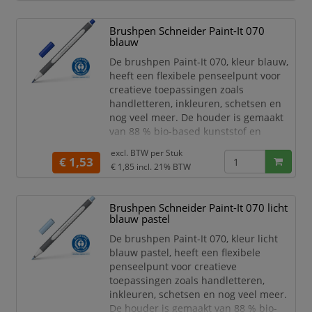
hebben een uitzonderlijk hoog
glansniveau met wow-effect door het
Brushpen Schneider Paint-It 070
aantrekkelijke spiegeleffect. De Chrome
blauw
marker is geschikt voor ve
De brushpen Paint-It 070, kleur blauw,
heeft een flexibele penseelpunt voor
creatieve toepassingen zoals
handletteren, inkleuren, schetsen en
nog veel meer. De houder is gemaakt
van 88 % bio-based kunststof en
daardoor bekroond met 's werelds
excl. BTW per
Stuk
bekendste milieukeurmerk "Blauer
€ 1,53
€ 1,85
incl. 21% BTW
Engel". De flexibele premium
penseelpunt geeft variabele lijndiktes.
De kunststof ingekapselde punt zorgt
Brushpen Schneider Paint-It 070 licht
ervoor dat er geen ongewenste
blauw pastel
verbuiging van de punt plaatsvind. D
De brushpen Paint-It 070, kleur licht
blauw pastel, heeft een flexibele
penseelpunt voor creatieve
toepassingen zoals handletteren,
inkleuren, schetsen en nog veel meer.
De houder is gemaakt van 88 % bio-