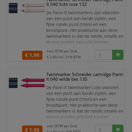
twinmarkers verschillende functies in
It 040 licht roze 132
huis met één product! De 30 levend
De Paint-It twinmarkers zijn voorzien
van een punt aan beide zijden, een
fijne ronde punt (1mm) en een
brushpunt. Het praktische aan deze
twinmarkers is dat de ronde, smalle en
dunne punten gebruikt kunnen
worden voor detailwerk en de brede en
excl. BTW per
Stuk
dikkere punten gebruikt kunnen
€ 1,98
€ 2,40
incl. 21% BTW
worden om grotere schrijf- en
tekstblokken te kunnen creëren en
egaal in te kleuren. Zo haal je met de
Twinmarker Schneider cartridge Paint-
twinmarkers verschillende functies in
It 040 wilde bes 135
huis met één product! De 30 levend
De Paint-It twinmarkers zijn voorzien
van een punt aan beide zijden, een
fijne ronde punt (1mm) en een
brushpunt. Het praktische aan deze
twinmarkers is dat de ronde, smalle en
dunne punten gebruikt kunnen
worden voor detailwerk en de brede en
excl. BTW per
Stuk
dikkere punten gebruikt kunnen
€ 1,98
€ 2,40
incl. 21% BTW