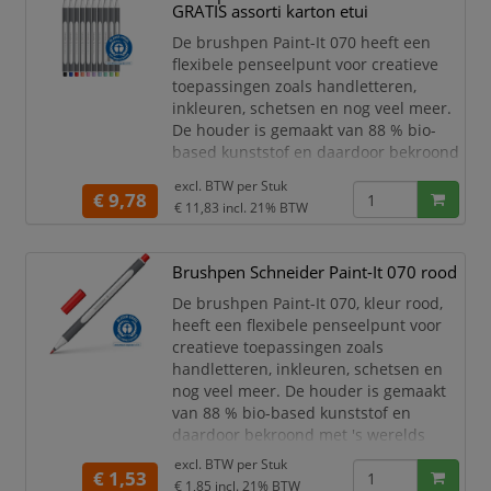
twinmarkers verschillende functies in
GRATIS assorti karton etui
huis met één product! De 30 levend
De brushpen Paint-It 070 heeft een
flexibele penseelpunt voor creatieve
toepassingen zoals handletteren,
inkleuren, schetsen en nog veel meer.
De houder is gemaakt van 88 % bio-
based kunststof en daardoor bekroond
met 's werelds bekendste
excl. BTW per
Stuk
milieukeurmerk "Blauer Engel". De
€ 9,78
€ 11,83
incl. 21% BTW
flexibele premium penseelpunt geeft
variabele lijndiktes. De kunststof
ingekapselde punt zorgt ervoor dat er
Brushpen Schneider Paint-It 070 rood
geen ongewenste verbuiging van de
De brushpen Paint-It 070, kleur rood,
punt plaatsvind. De kleurintensi
heeft een flexibele penseelpunt voor
creatieve toepassingen zoals
handletteren, inkleuren, schetsen en
nog veel meer. De houder is gemaakt
van 88 % bio-based kunststof en
daardoor bekroond met 's werelds
bekendste milieukeurmerk "Blauer
excl. BTW per
Stuk
€ 1,53
Engel". De flexibele premium
€ 1,85
incl. 21% BTW