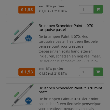
based kunststof en daardoor bekroond
excl. BTW per
Stuk
met 's werelds bekendste
€ 1,53
€ 1,85
incl. 21% BTW
milieukeurmerk "Blauer Engel". De
flexibele premium penseelpunt geeft
variabele lijndiktes. De kunststof
Brushpen Schneider Paint-It 070
ingekapselde punt zorgt ervoor dat er
turquoise pastel
geen ongewenste verbuiging van de
De brushpen Paint-It 070, kleur
punt p
turquoise pastel, heeft een flexibele
penseelpunt voor creatieve
toepassingen zoals handletteren,
inkleuren, schetsen en nog veel meer.
De houder is gemaakt van 88 % bio-
based kunststof en daardoor bekroond
excl. BTW per
Stuk
met 's werelds bekendste
€ 1,53
€ 1,85
incl. 21% BTW
milieukeurmerk "Blauer Engel". De
flexibele premium penseelpunt geeft
variabele lijndiktes. De kunststof
Brushpen Schneider Paint-It 070 mint
ingekapselde punt zorgt ervoor dat er
pastel
geen ongewenste verbuiging van de
De brushpen Paint-It 070, kleur mint
punt pla
pastel, heeft een flexibele penseelpunt
voor creatieve toepassingen zoals