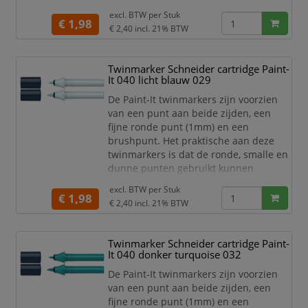
worden voor detailwerk en de brede en
excl. BTW per
Stuk
dikkere punten gebruikt kunnen
€ 1,98
€ 2,40
incl. 21% BTW
worden om grotere schrijf- en
tekstblokken te kunnen creëren en
egaal in te kleuren. Zo haal je met de
Twinmarker Schneider cartridge Paint-
twinmarkers verschillende functies in
It 040 licht blauw 029
huis met één product! De 30 levend
De Paint-It twinmarkers zijn voorzien
van een punt aan beide zijden, een
fijne ronde punt (1mm) en een
brushpunt. Het praktische aan deze
twinmarkers is dat de ronde, smalle en
dunne punten gebruikt kunnen
worden voor detailwerk en de brede en
excl. BTW per
Stuk
dikkere punten gebruikt kunnen
€ 1,98
€ 2,40
incl. 21% BTW
worden om grotere schrijf- en
tekstblokken te kunnen creëren en
egaal in te kleuren. Zo haal je met de
Twinmarker Schneider cartridge Paint-
twinmarkers verschillende functies in
It 040 donker turquoise 032
huis met één product! De 30 levend
De Paint-It twinmarkers zijn voorzien
van een punt aan beide zijden, een
fijne ronde punt (1mm) en een