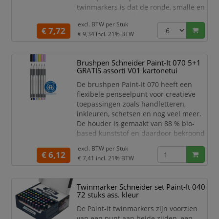
twinmarkers is dat de ronde, smalle en
dunne punten gebruikt kunnen
excl. BTW per
Stuk
worden voor detailwerk en de brede en
€ 7,72
€ 9,34
incl. 21% BTW
dikkere punten gebruikt kunnen
worden om grotere schrijf- en
tekstblokken te kunnen creëren en
Brushpen Schneider Paint-It 070 5+1
egaal in te kleuren. Zo haal je met de
GRATIS assorti V01 kartonetui
twinmarkers verschillende functies in
De brushpen Paint-It 070 heeft een
huis met één product! De 30 levend
flexibele penseelpunt voor creatieve
toepassingen zoals handletteren,
inkleuren, schetsen en nog veel meer.
De houder is gemaakt van 88 % bio-
based kunststof en daardoor bekroond
met 's werelds bekendste
excl. BTW per
Stuk
milieukeurmerk "Blauer Engel". De
€ 6,12
€ 7,41
incl. 21% BTW
flexibele premium penseelpunt geeft
variabele lijndiktes. De kunststof
ingekapselde punt zorgt ervoor dat er
Twinmarker Schneider set Paint-It 040
geen ongewenste verbuiging van de
72 stuks ass. kleur
punt plaatsvind. De kleurintensi
De Paint-It twinmarkers zijn voorzien
van een punt aan beide zijden, een