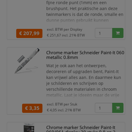
fijne ronde punt (1mm) en een
brushpunt. Het praktische aan deze
twinmarkers is dat de ronde, smalle en
dunne punten gebruikt kunnen
worden voor detailwerk en de brede en
excl. BTW per
Display
dikkere punten gebruikt kunnen
€ 207,99
€ 251,67
incl. 21% BTW
worden om grotere schrijf- en
tekstblokken te kunnen creëren en
egaal in te kleuren. Zo haal je met de
Chrome marker Schneider Paint-It 060
twinmarkers verschillende functies in
metallic 0.8mm
huis met één product! De 30 levend
Wat je ook aan het ontwerpen,
decoreren of upgraden bent, Paint-It
kan vrijwel alles aan. En daarmee kun
je schilderen en schrijven op
verschillende materialen in chroom
metallic. Laat je ideeën maar de vrije
loop! De Chrome marker Paint-It 060
excl. BTW per
Stuk
fineliner met schrijfbreedte 0,8mm
€ 3,35
€ 4,05
incl. 21% BTW
heeft een uitzonderlijk hoog
glansniveau met wow-effect door het
aantrekkelijke spiegeleffect. De Chrome
Chrome marker Schneider Paint-It
marker is geschikt voor vele