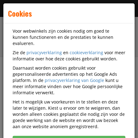
Menu
Cookies
Voor webwinkels zijn cookies nodig om goed te
kunnen functioneren en de prestaties te kunnen
evalueren.
Zie de
privacyverklaring
en
cookieverklaring
voor meer
informatie over hoe deze cookies gebruikt worden.
Daarnaast worden cookies gebruikt voor
filter
gepersonaliseerde advertenties op het Google Ads
platform. In de
privacyverklaring van Google
kunt u
Schrijfwaren
Stiften
Tekenstiften
meer informatie vinden over hoe Google persoonlijke
Schneider Tekenstiften
informatie verwerkt.
Het is mogelijk uw voorkeuren in te stellen en deze
Schneider Tekenstiften
later te wijzigen. Kiest u ervoor om te weigeren, dan
worden alleen cookies geplaatst die nodig zijn voor de
goede werking van de website en wordt uw bezoek
Populariteit
aan onze website anoniem geregistreerd.