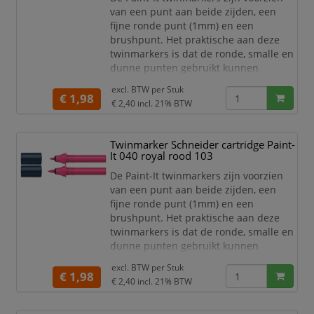
van een punt aan beide zijden, een
fijne ronde punt (1mm) en een
brushpunt. Het praktische aan deze
twinmarkers is dat de ronde, smalle en
dunne punten gebruikt kunnen
worden voor detailwerk en de brede en
excl. BTW per
Stuk
dikkere punten gebruikt kunnen
€ 1,98
€ 2,40
incl. 21% BTW
worden om grotere schrijf- en
tekstblokken te kunnen creëren en
egaal in te kleuren. Zo haal je met de
Twinmarker Schneider cartridge Paint-
twinmarkers verschillende functies in
It 040 royal rood 103
huis met één product! De 30 levend
De Paint-It twinmarkers zijn voorzien
van een punt aan beide zijden, een
fijne ronde punt (1mm) en een
brushpunt. Het praktische aan deze
twinmarkers is dat de ronde, smalle en
dunne punten gebruikt kunnen
worden voor detailwerk en de brede en
excl. BTW per
Stuk
dikkere punten gebruikt kunnen
€ 1,98
€ 2,40
incl. 21% BTW
worden om grotere schrijf- en
tekstblokken te kunnen creëren en