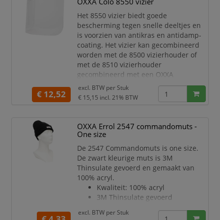
OXXA Colo 8550 vizier
te stellen naar de gewenste maat
Het 8550 vizier biedt goede
Verstelbaar binnenwerk: 53 t/m
bescherming tegen snelle deeltjes en
66 cm
is voorzien van antikras en antidamp-
Verwisselbare, a
coating. Het vizier kan gecombineerd
worden met de 8500 vizierhouder of
met de 8510 vizierhouder
gecombineerd met een OXXA
veiligheidshelm.
excl. BTW per
Stuk
€ 12,52
Vizier is gemaakt van
€ 15,15
incl. 21% BTW
polycarbonaat
Antikras en antidamp-coating
Dit stijlvolle, bolvormige vizier
OXXA Errol 2547 commandomuts -
biedt goede bescherming tegen
One size
snelle deeltjes, zowel vanaf de
De 2547 Commandomuts is one size.
voorkant als de zijkanten
De zwart kleurige muts is 3M
Dit vizie
Thinsulate gevoerd en gemaakt van
100% acryl.
Kwaliteit: 100% acryl
3M Thinsulate gevoerd
Gebreid model van acryl
excl. BTW per
Stuk
waardoor de commandomuts
€ 4,33