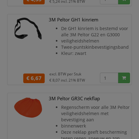
€ 5,24
incl. 21% BTW
niet kriebelt
Voorzien van omslag
Ideaal voor werk in bijvoorbeeld
3M Peltor GH1 kinriem
koelcellen en andere koude
De GH1 kinriem is bestemd voor
werkomstandigheden
alle 3M Peltor G22 en G3000
One size fits all maatvoering
veiligheidshelmen
Kleur: zwart
Twee-puntskinbevestigingsband
Kleur: zwart
excl. BTW per
Stuk
€ 6,67
€ 8,07
incl. 21% BTW
3M Peltor GR3C nekflap
Regenscherm voor alle 3M Peltor
veiligheidshelmen met
bevestiging aan
binnenwerk
Deze neklap geeft bescherming
tegen regen, sneeuw en zon