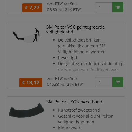
Kleur: zwart
excl. BTW per
Stuk
€ 7,27
€ 8,80
incl. 21% BTW
3M Peltor V9C geïntegreerde
veiligheidsbril
De veiligheidsbril kan
gemakkelijk aan een 3M
Veiligheidshelm worden
bevestigd
De geïntegreerde bril zit dicht op
de wangen van de drager, voor
een
excl. BTW per
Stuk
uitstekende bescherming tegen
€ 13,12
€ 15,88
incl. 21% BTW
deeltjes en stof
Duurzame lenscoating helpt
fysieke en chemische schade te
3M Peltor HYG3 zweetband
verminderen
Kunststof zweetband
Gemakkelijk af te stellen voor een
Geschikt voor alle 3M Peltor
goede pasvorm
veiligheidshelmen
Lenskleur: helder
Kleur: zwart