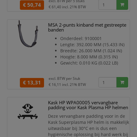
excl. BTW per
5 stuks
Kleur: zwart
€ 50,74
€ 61,40
incl. 21% BTW
Maat: One size fits all
MSA 2-punts kinband met gestreepte
banden
Onderdeel: 9100001
Lengte: 392.000 MM (15.433 IN)
Breedte: 26.000 MM (1.024 IN)
Hoogte: 8.000 MM (0.315 IN)
Gewicht: 0.010 KG (0.022 LB)
excl. BTW per
Stuk
€ 13,31
€ 16,11
incl. 21% BTW
Kask HP WPA00005 vervangbare
padding voor Kask Plasma HP helmen
Deze vervangbare padding voor in de
Kask Superplasma HP helm is makkelijk
uitwasbaar bij 30°C en is dus een
hygiënische oplossing bij hard werk bij