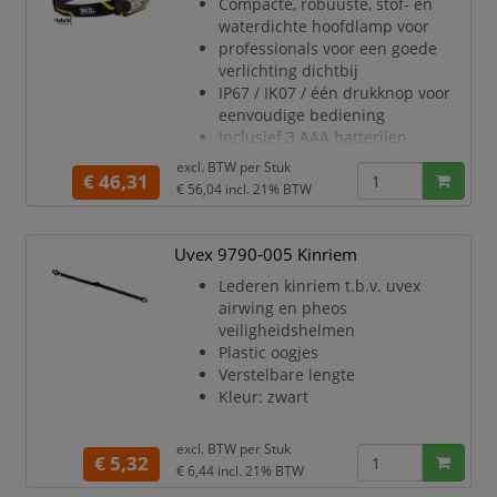
Compacte, robuuste, stof- en
Kleur: marineblauw
waterdichte hoofdlamp voor
professionals voor een goede
verlichting dichtbij
IP67 / IK07 / één drukknop voor
eenvoudige bediening
Inclusief 3 AAA batterijen
450 Lumen
excl. BTW per
Stuk
€ 46,31
Wanneer deze lamp op een helm
€ 56,04
incl. 21% BTW
gemonteerd moet worden, is de
Petzl SLOT
ADAPT - E073BA00
Uvex 9790-005 Kinriem
(art.8.86.822.00) vereist
Lederen kinriem t.b.v. uvex
airwing en pheos
veiligheidshelmen
Plastic oogjes
Verstelbare lengte
Kleur: zwart
excl. BTW per
Stuk
€ 5,32
€ 6,44
incl. 21% BTW