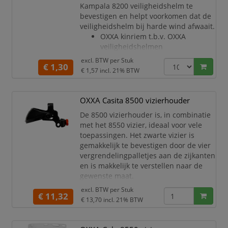
Kampala 8200 veiligheidshelm te
bevestigen en helpt voorkomen dat de
veiligheidshelm bij harde wind afwaait.
OXXA kinriem t.b.v. OXXA
veiligheidshelmen
Verstelbare lengte
excl. BTW per
Stuk
€ 1,30
Zorgt voor een goede pasvorm en
€ 1,57
incl. 21% BTW
stabiliteit
Eenvoudig te bevestigen aan de
veiligheidshelm
OXXA Casita 8500 vizierhouder
Elastische band
De 8500 vizierhouder is, in combinatie
Twee-punts bevestiging
met het 8550 vizier, ideaal voor vele
Kleur: zwart
toepassingen. Het zwarte vizier is
gemakkelijk te bevestigen door de vier
vergrendelingpalletjes aan de zijkanten
en is makkelijk te verstellen naar de
gewenste maat.
Deze vizierhouder is gemaakt van
excl. BTW per
Stuk
€ 11,32
HDPE
€ 13,70
incl. 21% BTW
Voorzien van een binnenwerk
met draaiknop, daardoor zeer
eenvoudig in