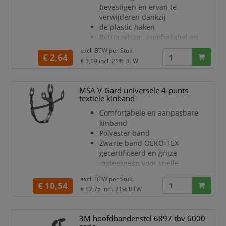
bevestigen en ervan te
<li>
verwijderen dankzij
de plastic haken
Betrouwbaar, comfortabel en
aanpasbaar
excl. BTW per
Stuk
€ 2,64
2-punts bevestiging
€ 3,19
incl. 21% BTW
Elastische banden
Kleur: zwart
MSA V-Gard universele 4-punts
textiele kinband
Comfortabele en aanpasbare
kinband
Polyester band
Zwarte band OEKO-TEX
gecertificeerd en grijze
insteekgesp voor snelle
identificatie
excl. BTW per
Stuk
4-punts bevestiging
€ 10,54
€ 12,75
incl. 21% BTW
Breedte: 15mm
Te combineren met alle helmen
uit de V-Gard- en ThermalGard-
3M hoofdbandenstel 6897 tbv 6000
serie