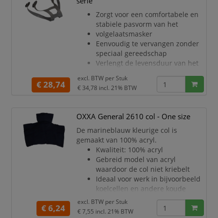
serie
m.u.v. V-Gard H1
Zorgt voor een comfortabele en
stabiele pasvorm van het
volgelaatsmasker
Eenvoudig te vervangen zonder
speciaal gereedschap
Verlengt de levensduur van het
masker door alleen het
excl. BTW per
Stuk
hoofdbandstel te
€ 28,74
€ 34,78
incl. 21% BTW
vervangen
Speciaal ontworpen als origineel
onderdeel voor de 3M 6000-serie
OXXA General 2610 col - One size
volgelaatsmaskers
De marineblauw kleurige col is
Gemaakt van duurzame
gemaakt van 100% acryl.
materialen voor langdurig
Kwaliteit: 100% acryl
gebruik
Gebreid model van acryl
waardoor de col niet kriebelt
Ideaal voor werk in bijvoorbeeld
koelcellen en andere koude
werkomstandigheden
excl. BTW per
Stuk
€ 6,24
One size fits all maatvoering
€ 7,55
incl. 21% BTW
Kleur: marineblauw