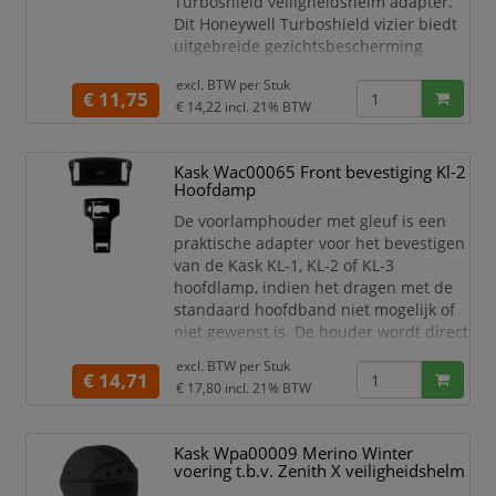
Turboshield veiligheidshelm adapter.
Dit Honeywell Turboshield vizier biedt
uitgebreide gezichtsbescherming
tegen stoten en vloeistofspatten. De
excl. BTW per
Stuk
drukknoppen op de schermhouder
€ 11,75
€ 14,22
incl. 21% BTW
maken het supergemakkelijk om het
vizier te verwisselen als dat nodig is
voor uw toepassing.
Kask Wac00065 Front bevestiging Kl-2
Torisch gevormd (gebogen op
Hoofdamp
twee vlakken), ongecoat helder
De voorlamphouder met gleuf is een
polycarbonaat vizier.
praktische adapter voor het bevestigen
De helder transparante
van de Kask KL-1, KL-2 of KL-3
hoofdlamp, indien het dragen met de
standaard hoofdband niet mogelijk of
niet gewenst is. De houder wordt direct
op de Zenith X of Primero helm
excl. BTW per
Stuk
gemonteerd en zorgt ervoor dat de
€ 14,71
€ 17,80
incl. 21% BTW
lamp stevig en stabiel op de helm zit -
zonder de hoofdband te gebruiken!
Kask Wpa00009 Merino Winter
Het voordeel: het vizier en de
voering t.b.v. Zenith X veiligheidshelm
gehoorbescherming kunnen gelijktijdig