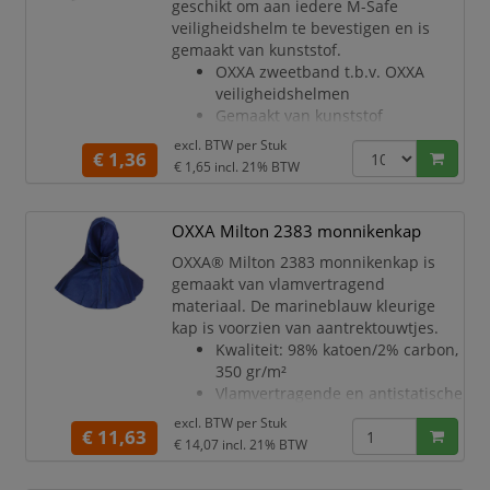
geschikt om aan iedere M-Safe
veiligheidshelm te bevestigen en is
gemaakt van kunststof.
OXXA zweetband t.b.v. OXXA
veiligheidshelmen
Gemaakt van kunststof
Met deze zweetband wordt het
excl. BTW per
Stuk
€ 1,36
dragen van een veiligheidshelm
€ 1,65
incl. 21% BTW
comfortabeler en aangenamer
Verpakt per 10 stuks
Kleur: zwart
OXXA Milton 2383 monnikenkap
OXXA® Milton 2383 monnikenkap is
gemaakt van vlamvertragend
materiaal. De marineblauw kleurige
kap is voorzien van aantrektouwtjes.
Kwaliteit: 98% katoen/2% carbon,
350 gr/m²
Vlamvertragende en antistatische
monnikenkap
excl. BTW per
Stuk
€ 11,63
Voorzien van aantrekkoortjes
€ 14,07
incl. 21% BTW
Inzetbaar voor uiteenlopende
werksituaties