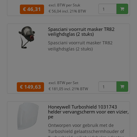
Antidamp en antikrascoating
excl. BTW per
Stuk
Gewicht: 80 gram
€ 46,31
€ 56,04
incl. 21% BTW
Spasciani voorruit masker TR82
veilighdsglas (2 stuks)
Spasciani voorruit masker TR82
veilighdsglas (2 stuks)
excl. BTW per
Set
€ 149,63
€ 181,05
incl. 21% BTW
Honeywell Turboshield 1031743
helder vervangscherm voor een vizier,
pe
Ontworpen voor gebruik met de
Turboshield gelaatsschermhouder of