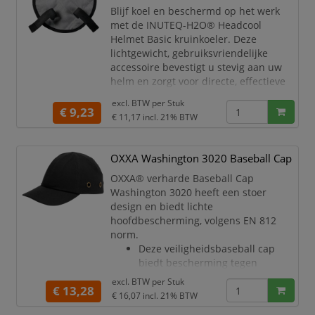
Blijf koel en beschermd op het werk
met de INUTEQ-H2O® Headcool
Helmet Basic kruinkoeler. Deze
lichtgewicht, gebruiksvriendelijke
accessoire bevestigt u stevig aan uw
helm en zorgt voor directe, effectieve
koeling. Het verkoelende effect houdt 2
excl. BTW per
Stuk
tot 8 uur aan, afhankelijk van de
€ 9,23
€ 11,17
incl. 21% BTW
omgevingstemperatuur, luchtstroom
en luchtvochtigheid.
OXXA Washington 3020 Baseball Cap
Deze Headcool Helmet Basic
verdampingskoelaccessoire is
OXXA® verharde Baseball Cap
lichtgewicht en eenvoudig te
Washington 3020 heeft een stoer
(her)activeren.
design en biedt lichte
hoofdbescherming, volgens EN 812
norm.
Deze veiligheidsbaseball cap
biedt bescherming tegen
schaafwonden en
excl. BTW per
Stuk
€ 13,28
stoten conform de EN 812:2012
€ 16,07
incl. 21% BTW
norm