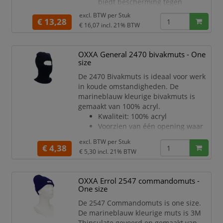
biedt bescherming tegen
schaafwonden en
excl. BTW per
Stuk
€ 13,28
stoten conform de EN 812:2012
€ 16,07
incl. 21% BTW
norm
Uiterst lichte hoofdbescherming
Kunststof (ABS) binnenschaal
OXXA General 2470 bivakmuts - One
Foamkussens op binnenzijde
size
schaal
De 2470 Bivakmuts is ideaal voor werk
Ventilatiegaten
in koude omstandigheden. De
Velcrosluiting aan achterzijde
marineblauw kleurige bivakmuts is
7 cm klep
gemaakt van 100% acryl.
One size fits all (54-59 cm)
Kwaliteit: 100% acryl
Kleur: marineblauw
Voorzien van één opening waar
alleen de ogen, ogen en neus of
excl. BTW per
Stuk
het hele
€ 4,38
€ 5,30
incl. 21% BTW
gezicht zichtbaar kan zijn
Gebreid model van acryl
waardoor de bivakmuts niet
OXXA Errol 2547 commandomuts -
kriebelt
One size
Ideaal voor werk in bijvoorbeeld
De 2547 Commandomuts is one size.
koelcellen en andere koude
De marineblauw kleurige muts is 3M
werkomstandigheden
Thinsulate gevoerd en gemaakt van