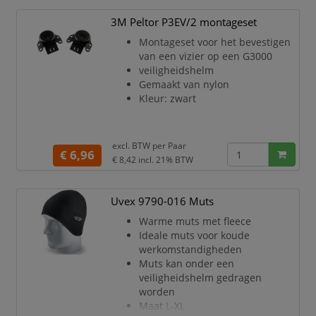
Uiterst lichte hoofdbescherming
Kunststof (ABS) binnenschaal
3M Peltor P3EV/2 montageset
Foamkussens op binnenzijde
Montageset voor het bevestigen
schaal
van een vizier op een G3000
Ventilatiegaten
veiligheidshelm
Velcrosluiting aan achterzijde
Gemaakt van nylon
7 cm klep
Kleur: zwart
One size fits all (54-59 cm)
Kleur: zwart
excl. BTW per
Paar
€ 6,96
€ 8,42
incl. 21% BTW
Uvex 9790-016 Muts
Warme muts met fleece
Ideale muts voor koude
werkomstandigheden
Muts kan onder een
veiligheidshelm gedragen
worden
Maat L-XL