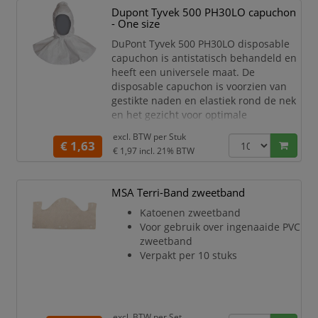
Kleur: marineblauw
Dupont Tyvek 500 PH30LO capuchon
- One size
DuPont Tyvek 500 PH30LO disposable
capuchon is antistatisch behandeld en
heeft een universele maat. De
disposable capuchon is voorzien van
gestikte naden en elastiek rond de nek
en het gezicht voor optimale
bescherming.
excl. BTW per
Stuk
Kap en flens gefabriceerd met
€ 1,63
€ 1,97
incl. 21% BTW
overlapping
Gestikte naden
Elastiek rond de nek en het
MSA Terri-Band zweetband
gezicht
Katoenen zweetband
Antistatisch behandeld
Voor gebruik over ingenaaide PVC
One size fits all
zweetband
Verpakt per 100 stuks
Verpakt per 10 stuks
Kleur: wit
excl. BTW per
Set