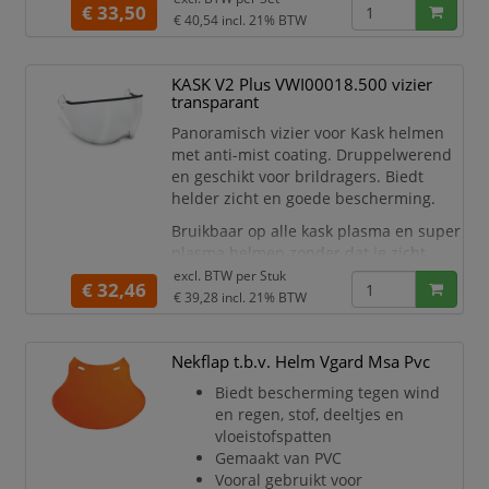
€ 33,50
€ 40,54
incl. 21% BTW
KASK V2 Plus VWI00018.500 vizier
transparant
Panoramisch vizier voor Kask helmen
met anti-mist coating. Druppelwerend
en geschikt voor brildragers. Biedt
helder zicht en goede bescherming.
Bruikbaar op alle kask plasma en super
plasma helmen zonder dat je zicht
wordt ontnomen. Overal waar je kijkt
excl. BTW per
Stuk
€ 32,46
ben je beschermd, met of zonder een
€ 39,28
incl. 21% BTW
corrigerende bril. Regen en onweer
houden je niet van je werk af door de
Nekflap t.b.v. Helm Vgard Msa Pvc
bestendigheid tegen druppels. Hoge of
lage temperaturen zijn ook geen
Biedt bescherming tegen wind
tegenslag vo
en regen, stof, deeltjes en
vloeistofspatten
Gemaakt van PVC
Vooral gebruikt voor