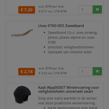
excl. BTW per
Stuk
€ 7,20
€ 8,71
incl. 21% BTW
Uvex 9760-005 Zweetband
Zweetband t.b.v. uvex airwing,
pheos, pheos alpine en uvex
9780
antistatic veiligheidshelmen
Gemaakt van imitatie leder
excl. BTW per
Stuk
€ 2,74
€ 3,32
incl. 21% BTW
Kask Wpa00007 Wintervoering voor
veiligheidshelm universeel zwart
Zorg voor extra warmte in de winter
met deze praktische wintervoering.
KASK wintervoering voor KASK