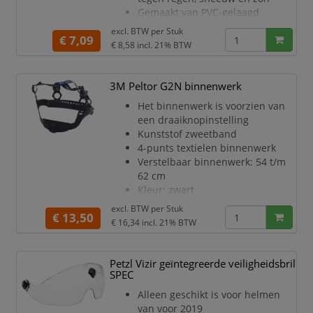
Gemaakt van PVC-gelaagd
kunststof weefsel
excl. BTW per
Stuk
€ 7,09
Kleur: oranje
€ 8,58
incl. 21% BTW
3M Peltor G2N binnenwerk
Het binnenwerk is voorzien van
een draaiknopinstelling
Kunststof zweetband
4-punts textielen binnenwerk
Verstelbaar binnenwerk: 54 t/m
62 cm
Kleur: zwart
excl. BTW per
Stuk
€ 13,50
€ 16,34
incl. 21% BTW
Petzl Vizir geïntegreerde veiligheidsbril
SPEC
Alleen geschikt is voor helmen
van voor 2019