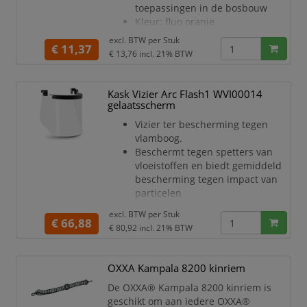
toepassingen in de bosbouw
Kleur: fluo oranje
excl. BTW per
Stuk
€ 11,37
€ 13,76
incl. 21% BTW
Kask Vizier Arc Flash1 WVI00014
gelaatsscherm
Vizier ter bescherming tegen
vlamboog.
Beschermt tegen spetters van
vloeistoffen en biedt gemiddeld
bescherming tegen impact van
particelen
Energie impact: (B)
excl. BTW per
Stuk
€ 66,88
€ 80,92
incl. 21% BTW
OXXA Kampala 8200 kinriem
De OXXA® Kampala 8200 kinriem is
geschikt om aan iedere OXXA®