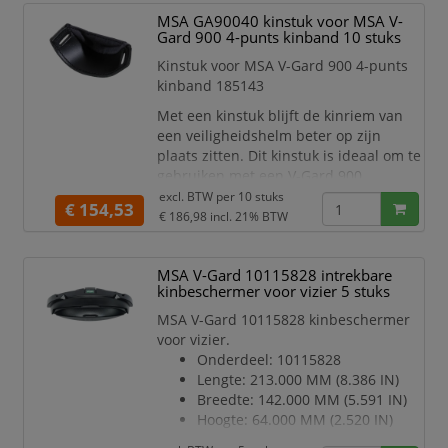
MSA GA90040 kinstuk voor MSA V-
Gard 900 4-punts kinband 10 stuks
Kinstuk voor MSA V-Gard 900 4-punts
kinband 185143
Met een kinstuk blijft de kinriem van
een veiligheidshelm beter op zijn
plaats zitten. Dit kinstuk is ideaal om te
gebruiken met een V-Gard 900
elektricienshelm. Het kinstuk kan
excl. BTW per
10 stuks
€ 154,53
eenvoudig op de kinriem worden
€ 186,98
incl. 21% BTW
aangebracht.
MSA V-Gard 10115828 intrekbare
kinbeschermer voor vizier 5 stuks
MSA V-Gard 10115828 kinbeschermer
voor vizier.
Onderdeel: 10115828
Lengte: 213.000 MM (8.386 IN)
Breedte: 142.000 MM (5.591 IN)
Hoogte: 64.000 MM (2.520 IN)
Gewicht: 0.110 KG (0.243 LB)