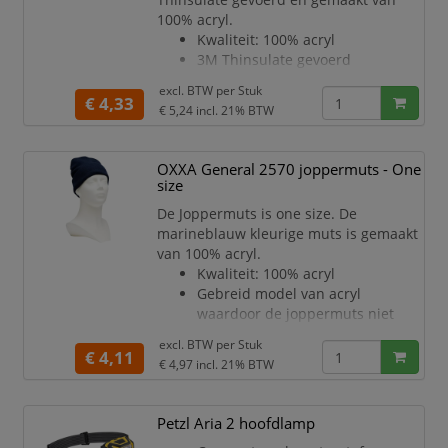
One size fits all maatvoering
100% acryl.
Kleur: marineblauw
Kwaliteit: 100% acryl
3M Thinsulate gevoerd
Gebreid model van acryl
excl. BTW per
Stuk
waardoor de commandomuts
€ 4,33
€ 5,24
incl. 21% BTW
niet kriebelt
Voorzien van omslag
Ideaal voor werk in bijvoorbeeld
OXXA General 2570 joppermuts - One
koelcellen en andere koude
size
werkomstandigheden
De Joppermuts is one size. De
One size fits all maatvoering
marineblauw kleurige muts is gemaakt
Kleur: marineblauw
van 100% acryl.
Kwaliteit: 100% acryl
Gebreid model van acryl
waardoor de joppermuts niet
kriebelt
excl. BTW per
Stuk
Voorzien van omslag
€ 4,11
€ 4,97
incl. 21% BTW
Ideaal voor werk in bijvoorbeeld
koelcellen en andere koude
werkomstandigheden
Petzl Aria 2 hoofdlamp
One size fits all maatvoering