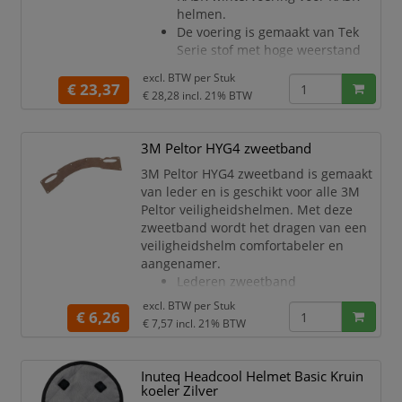
helmen.
De voering is gemaakt van Tek
Serie stof met hoge weerstand
tegen kou, wind en water.
excl. BTW per
Stuk
Met openingen voor
€ 23,37
€ 28,28
incl. 21% BTW
gehoorbescherming.
Geschikt voor alle KASK-helmen.
Wasbaar op 30°C.
3M Peltor HYG4 zweetband
Kleur zwart.
3M Peltor HYG4 zweetband is gemaakt
van leder en is geschikt voor alle 3M
Peltor veiligheidshelmen. Met deze
zweetband wordt het dragen van een
veiligheidshelm comfortabeler en
aangenamer.
Lederen zweetband
Geschikt voor alle 3M Peltor
excl. BTW per
Stuk
€ 6,26
veiligheidshelmen
€ 7,57
incl. 21% BTW
Kleur: bruin
Inuteq Headcool Helmet Basic Kruin
koeler Zilver