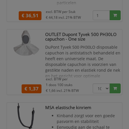
particelen
Energie impact: (B)
excl. BTW per
Stuk
€ 36,51
€ 44,18
incl. 21% BTW
OUTLET Dupont Tyvek 500 PH30LO
capuchon - One size
DuPont Tyvek 500 PH30LO disposable
capuchon is antistatisch behandeld en
heeft een universele maat. De
disposable capuchon is voorzien van
gestikte naden en elastiek rond de nek
en het gezicht voor optimale
excl. BTW per
bescherming.&#13;
1 doos 100 stuks
<ul>&#13;
€ 1,37
€ 1,66
incl. 21% BTW
<li>Kap en flens gefabriceerd met
overlapping</li>&#13;
<li>Gestikte naden</li>&#13;
MSA elastische kinriem
<li>Elastiek rond de nek en het
Kinband zorgt voor een goede
gezicht</li>&#13;
pasvorm en stabiliteit
<li>Antistatisch behandeld</li>&#13;
Eenvoudig aan de schaal te
<li>One size fits all</li>&#13;