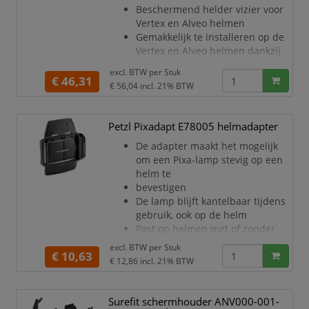
Beschermend helder vizier voor
Vertex en Alveo helmen
Gemakkelijk te installeren op de
Vertex en Alveo helmen dankzij
inserts
excl. BTW per
Stuk
Het vizier kan weggeklapt worden
€ 46,31
€ 56,04
incl. 21% BTW
bovenaan de helm om snel te
wisselen
tussen werk en opbergpositie
Petzl Pixadapt E78005 helmadapter
Antidamp en antikrascoating
De adapter maakt het mogelijk
Gewicht: 65 gram
om een Pixa-lamp stevig op een
helm te
bevestigen
De lamp blijft kantelbaar tijdens
gebruik, ook op de helm
Past op helmen met of zonder
vizier, vooral van het merk Petzl
excl. BTW per
Stuk
€ 10,63
Door het lage gewicht merk je
€ 12,86
incl. 21% BTW
nauwelijks dat hij op de helm zit
De stevige bouw voorkomt dat er
onderdelen losraken
Surefit schermhouder ANV000-001-