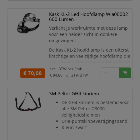
Kask KL-2 Led Hoofdlamp Wla00002
600 Lumen
Verlicht je werkruimte met deze lamp
voor een helder zicht in donkere
omgevingen.
De Kask KL-2 hoofdlamp is een uiterst
krachtige en veelzijdige hoofdlamp die
aan alle verlichtingsbehoeften voldoet.
Met een vermogen van 120/220 lumen,
excl. BTW per
Stuk
€ 70,08
een 20 lumen stand, een 600 lumen
€ 84,80
incl. 21% BTW
boost stand en rood, groen en blauw
licht, biedt deze hoofdlamp een breed
3M Peltor GH4 kinriem
scala aan opties. De lamp kan worden
gevoed met de meegeleverde batterij
De GH4 kinriem is bestemd voor
of met een standaard alkaline
alle 3M Peltor G3000
veiligheidshelmen
Drie-puntskinbevestigingsband
Kleur: zwart