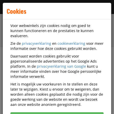
Menu
Cookies
Voor webwinkels zijn cookies nodig om goed te
kunnen functioneren en de prestaties te kunnen
evalueren.
Zie de
privacyverklaring
en
cookieverklaring
voor meer
informatie over hoe deze cookies gebruikt worden.
Daarnaast worden cookies gebruikt voor
filter
gepersonaliseerde advertenties op het Google Ads
platform. In de
privacyverklaring van Google
kunt u
Veiligheidsartikelen
Hoofdbescherming
meer informatie vinden over hoe Google persoonlijke
Toebehoren hoofdbescherming
informatie verwerkt.
Het is mogelijk uw voorkeuren in te stellen en deze
Toebehoren
later te wijzigen. Kiest u ervoor om te weigeren, dan
worden alleen cookies geplaatst die nodig zijn voor de
hoofdbescherming
goede werking van de website en wordt uw bezoek
aan onze website anoniem geregistreerd.
Populariteit