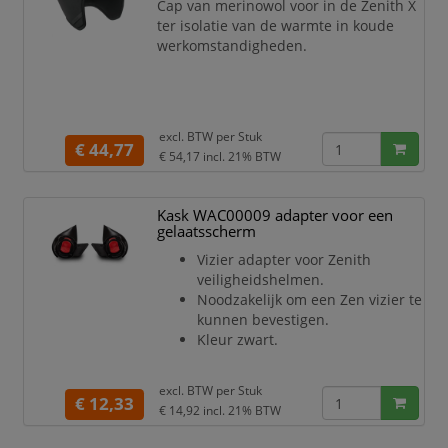
met de hoofdlamp wo
Cap van merinowol voor in de Zenith X
ter isolatie van de warmte in koude
werkomstandigheden.
excl. BTW per
Stuk
€ 44,77
€ 54,17
incl. 21% BTW
Kask WAC00009 adapter voor een
gelaatsscherm
Vizier adapter voor Zenith
veiligheidshelmen.
Noodzakelijk om een Zen vizier te
kunnen bevestigen.
Kleur zwart.
excl. BTW per
Stuk
€ 12,33
€ 14,92
incl. 21% BTW