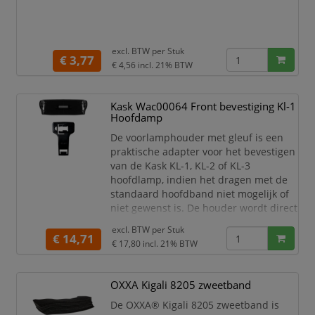
excl. BTW per
Stuk
€ 3,77
€ 4,56
incl. 21% BTW
Kask Wac00064 Front bevestiging Kl-1
Hoofdamp
De voorlamphouder met gleuf is een
praktische adapter voor het bevestigen
van de Kask KL-1, KL-2 of KL-3
hoofdlamp, indien het dragen met de
standaard hoofdband niet mogelijk of
niet gewenst is. De houder wordt direct
op de Zenith X of Primero helm
excl. BTW per
Stuk
gemonteerd en zorgt ervoor dat de
€ 14,71
€ 17,80
incl. 21% BTW
lamp stevig en stabiel op de helm zit -
zonder de hoofdband te gebruiken!
OXXA Kigali 8205 zweetband
Het voordeel: het vizier en de
gehoorbescherming kunnen gelijktijdig
De OXXA® Kigali 8205 zweetband is
met de hoofdlamp wo