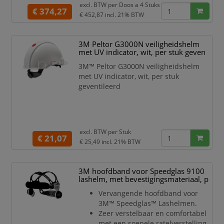
excl. BTW per
Doos a 4 Stuks
een 4-punts kinband met
€ 374,27
€ 452,87
incl. 21% BTW
selectiesysteem om te schakelen
tussen de certificeringsnormen EN397
(industriële veiligheidshelmen) of
3M Peltor G3000N veiligheidshelm
EN12492 (klimhelmen). X5000 serie
met UV indicator, wit, per stuk geven
veiligheidshelmen zijn geventileerd,
3M™ Peltor G3000N veiligheidshelm
randloos en heb
met UV indicator, wit, per stuk
geventileerd
excl. BTW per
Stuk
€ 21,07
€ 25,49
incl. 21% BTW
3M hoofdband voor Speedglas 9100
lashelm, met bevestigingsmateriaal, p
Vervangende hoofdband voor
3M™ Speedglas™ Lashelmen.
Zeer verstelbaar en comfortabel
met een soepele ratelverstelling