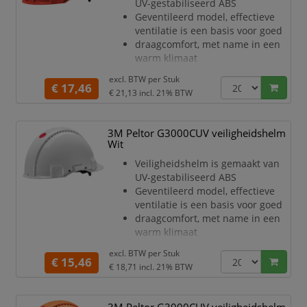
UV-gestabiliseerd ABS
De Uvicator sensorschijf vertelt u
Geventileerd model, effectieve
wanneer de helm vervangen
ventilatie is een basis voor goed
moet
draagcomfort, met name in een
worden
warm klimaat
De zac
Met gemakkelijk vervangbare
excl. BTW per
Stuk
lederen zweetband voor meer
€ 17,46
€ 21,13
incl. 21% BTW
comfort en
hygiëne
Helm is voorzien van een 4-punts
3M Peltor G3000CUV veiligheidshelm
textielen binnenwerk
Wit
Het binnenwerk is voorzien van
Veiligheidshelm is gemaakt van
een pinlock schuifinstelling
UV-gestabiliseerd ABS
De Uvicator sensorschijf vertelt u
Geventileerd model, effectieve
wanneer de helm vervangen
ventilatie is een basis voor goed
moet
draagcomfort, met name in een
worden
warm klimaat
De zac
Met gemakkelijk vervangbare
excl. BTW per
Stuk
synthetische zweetband voor
€ 15,46
€ 18,71
incl. 21% BTW
meer comfort
en hygiëne
Helm is voorzien van een 4-punts