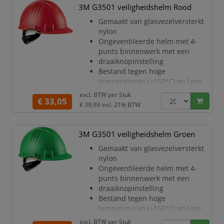
werken bij
3M G3501 veiligheidshelm Rood
laagspanningsinstallaties
Gemaakt van glasvezelversterkt
Bescherming tegen gesmolten
nylon
metaal (MM-optie)
Ongeventileerde helm met 4-
Verstelbaar binnenwerk: 53 t/m
punts binnenwerk met een
62 cm
draaiknopinstelling
Kleur: geel
Bestand tegen hoge
temperaturen (+150°C) en lage
temperaturen
excl. BTW per
Stuk
€ 33,05
(30°C)
€ 39,99
incl. 21% BTW
Elektrisch geïsoleerd volgens EN
50365 voor onder spanning
werken bij
3M G3501 veiligheidshelm Groen
laagspanningsinstallaties
Gemaakt van glasvezelversterkt
Bescherming tegen gesmolten
nylon
metaal (MM-optie)
Ongeventileerde helm met 4-
Verstelbaar binnenwerk: 53 t/m
punts binnenwerk met een
62 cm
draaiknopinstelling
Kleur: rood
Bestand tegen hoge
temperaturen (+150°C) en lage
temperaturen
excl. BTW per
Stuk