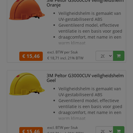
3M Peltor G3000CUV veiligheidshelm
textielen binnenwerk
Oranje
Het binnenwerk is voorzien van
Veiligheidshelm is gemaakt van
een pinlock schuifinstelling
UV-gestabiliseerd ABS
De Uvicator sensorschijf vertelt u
Geventileerd model, effectieve
wanneer de helm vervangen
ventilatie is een basis voor goed
moet
draagcomfort, met name in een
worden
warm klimaat
D
Met gemakkelijk vervangbare
excl. BTW per
Stuk
synthetische zweetband voor
€ 15,46
€ 18,71
incl. 21% BTW
meer comfort
en hygiëne
Helm is voorzien van een 4-punts
3M Peltor G3000CUV veiligheidshelm
textielen binnenwerk
Geel
Het binnenwerk is voorzien van
Veiligheidshelm is gemaakt van
een pinlock schuifinstelling
UV-gestabiliseerd ABS
De Uvicator sensorschijf vertelt u
Geventileerd model, effectieve
wanneer de helm vervangen
ventilatie is een basis voor goed
moet
draagcomfort, met name in een
worden
warm klimaat
D
Met gemakkelijk vervangbare
excl. BTW per
Stuk
synthetische zweetband voor
€ 15,46