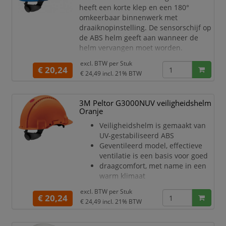
moet
heeft een korte klep en een 180°
worden
omkeerbaar binnenwerk met
De zacht afgeronde vorm helpt
draaiknopinstelling. De sensorschijf op
voorkomen dat vallende objecten
de ABS helm geeft aan wanneer de
blijven
helm vervangen moet worden.
haken in de helmschaal
Veiligheidshelm is gemaakt van
1
excl. BTW per
Stuk
UV-gestabiliseerd ABS
€ 20,24
€ 24,49
incl. 21% BTW
Geventileerd model, effectieve
ventilatie is een basis voor goed
draagcomfort, met name in een
3M Peltor G3000NUV veiligheidshelm
warm klimaat
Oranje
Met gemakkelijk vervangbare
Veiligheidshelm is gemaakt van
kunststof zweetband voor meer
UV-gestabiliseerd ABS
comfort en
Geventileerd model, effectieve
hygiëne
ventilatie is een basis voor goed
Hel
draagcomfort, met name in een
warm klimaat
Met gemakkelijk vervangbare
excl. BTW per
Stuk
kunststof zweetband voor meer
€ 20,24
€ 24,49
incl. 21% BTW
comfort en
hygiëne