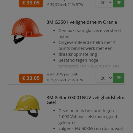
€ 33,05
(30°C)
€ 39,99
incl. 21% BTW
Elektrisch geïsoleerd volgens EN
50365 voor onder spanning
werken bij
3M G3501 veiligheidshelm Oranje
laagspanningsinstallaties
Gemaakt van glasvezelversterkt
Bescherming tegen gesmolten
nylon
metaal (MM-optie)
Ongeventileerde helm met 4-
Verstelbaar binnenwerk: 53 t/m
punts binnenwerk met een
62 cm
draaiknopinstelling
Kleur: groen
Bestand tegen hoge
temperaturen (+150°C) en lage
temperaturen
excl. BTW per
Stuk
€ 33,05
(30°C)
€ 39,99
incl. 21% BTW
Elektrisch geïsoleerd volgens EN
50365 voor onder spanning
werken bij
3M Peltor G3001NUV veiligheidshelm
laagspanningsinstallaties
Geel
Bescherming tegen gesmolten
Deze helm is bestand tegen
metaal (MM-optie)
1.000 Volt wisselstroom (goed
Verstelbaar binnenwerk: 53 t/m
gekeurd
62 cm
volgens EN 50365) en dus ideaal
Kleur: oranje