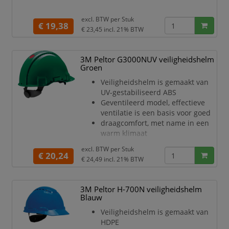
excl. BTW per
Stuk
€ 19,38
€ 23,45
incl. 21% BTW
3M Peltor G3000NUV veiligheidshelm
Groen
Veiligheidshelm is gemaakt van
UV-gestabiliseerd ABS
Geventileerd model, effectieve
ventilatie is een basis voor goed
draagcomfort, met name in een
warm klimaat
Met gemakkelijk vervangbare
excl. BTW per
Stuk
kunststof zweetband voor meer
€ 20,24
€ 24,49
incl. 21% BTW
comfort en
hygiëne
Helm is voorzien van een 4-punts
3M Peltor H-700N veiligheidshelm
textielen binnenwerk
Blauw
Het binnenwerk is voorzien van
Veiligheidshelm is gemaakt van
een draaiknopinstelling
HDPE
De Uvicator sensorschijf vertelt u