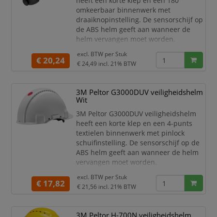
heeft een korte klep en een 180°
waardoor helm ultiem comfort
omkeerbaar binnenwerk met
levert en de hoogste
draaiknopinstelling. De sensorschijf op
bescherming tegen
de ABS helm geeft aan wanneer de
helm vervangen moet worden.
Veiligheidshelm is gemaakt van
excl. BTW per
Stuk
UV-gestabiliseerd ABS
€ 20,24
€ 24,49
incl. 21% BTW
Geventileerd model, effectieve
ventilatie is een basis voor goed
draagcomfort, met name in een
3M Peltor G3000DUV veiligheidshelm
warm klimaat
Wit
Met gemakkelijk vervangbare
3M Peltor G3000DUV veiligheidshelm
kunststof zweetband voor meer
heeft een korte klep en een 4-punts
comfort en
textielen binnenwerk met pinlock
hygiëne
schuifinstelling. De sensorschijf op de
Hel
ABS helm geeft aan wanneer de helm
vervangen moet worden.
Veiligheidshelm is gemaakt van
excl. BTW per
Stuk
UV-gestabiliseerd ABS
€ 17,82
€ 21,56
incl. 21% BTW
Geventileerd model, effectieve
ventilatie is een basis voor goed
draagcomfort, met name in een
3M Peltor H-700N veiligheidshelm