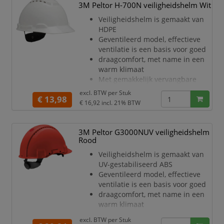
Helm is voorzien van een 4-punts
3M Peltor H-700N veiligheidshelm Wit
textielen binnenwerk
Veiligheidshelm is gemaakt van
Het binnenwerk is voorzien van
HDPE
een draaiknopinstelling
Geventileerd model, effectieve
De Uvicator sensorschijf vertelt u
ventilatie is een basis voor goed
wanneer de helm vervangen
draagcomfort, met name in een
moet
warm klimaat
worden
Met gemakkelijk vervangbare
De zacht
kunststof zweetband
excl. BTW per
Stuk
€ 13,98
Helm is voorzien van een 4-punts
€ 16,92
incl. 21% BTW
textielen binnenwerk
Het binnenwerk is voorzien van
een draaiknopinstelling
3M Peltor G3000NUV veiligheidshelm
Het ontwerp met een laag profiel
Rood
biedt stabiliteit en evenwicht,
Veiligheidshelm is gemaakt van
waardoor helm ultiem comfort
UV-gestabiliseerd ABS
levert en de hoogste
Geventileerd model, effectieve
bescherming tegen
ventilatie is een basis voor goed
draagcomfort, met name in een
warm klimaat
Met gemakkelijk vervangbare
excl. BTW per
Stuk