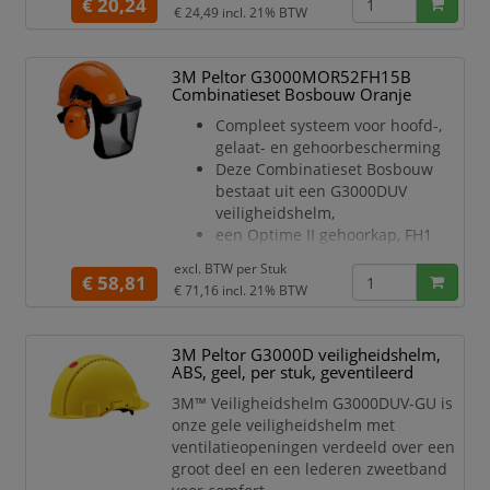
kunststof zweetband voor meer
€ 20,24
€ 24,49
incl. 21% BTW
comfort en
hygiëne
Helm is voorzien van een 4-punts
3M Peltor G3000MOR52FH15B
textielen binnenwerk
Combinatieset Bosbouw Oranje
Het binnenwerk is voorzien van
Compleet systeem voor hoofd-,
een draaiknopinstelling
gelaat- en gehoorbescherming
De Uvicator sensorschijf vertelt u
Deze Combinatieset Bosbouw
wanneer de helm vervangen
bestaat uit een G3000DUV
moet
veiligheidshelm,
worden
een Optime II gehoorkap, FH1
De zacht
vizierhouder en een 5B vizier
excl. BTW per
Stuk
De geventileerde oranje
€ 58,81
€ 71,16
incl. 21% BTW
G3000DUV veiligheidshelm is
gemaakt van ABS
met een 4-punts textielen
3M Peltor G3000D veiligheidshelm,
binnenwerk voorzien van een
ABS, geel, per stuk, geventileerd
pinlock
3M™ Veiligheidshelm G3000DUV-GU is
schuifinstelling. De helm is
onze gele veiligheidshelm met
uitgevoerd met een Uvicator
ventilatieopeningen verdeeld over een
sensor
groot deel en een lederen zweetband
De groene Optime II gehoorkap