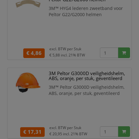
Het ontwerp met een laag profiel
3M™ HYG4 lederen zweetband voor
biedt stabiliteit en evenwicht,
Peltor G22/G2000 helmen
waardoor helm ultiem comfort
levert en de hoogste
bescherming tegen
excl. BTW per
Stuk
€ 4,86
€ 5,88
incl. 21% BTW
3M Peltor G3000D veiligheidshelm,
ABS, oranje, per stuk, geventileerd
3M™ Peltor G3000D veiligheidshelm,
ABS, oranje, per stuk, geventileerd
excl. BTW per
Stuk
€ 17,31
€ 20,95
incl. 21% BTW