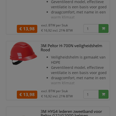
Geventileerd model, effectieve
wanneer de helm vervangen
ventilatie is een basis voor goed
moet
draagcomfort, met name in een
worden
warm klimaat
De zacht
Met gemakkelijk vervangbare
excl. BTW per
Stuk
kunststof zweetband
€ 13,98
€ 16,92
incl. 21% BTW
Helm is voorzien van een 4-punts
textielen binnenwerk
Het binnenwerk is voorzien van
3M Peltor H-700N veiligheidshelm
een draaiknopinstelling
Rood
Het ontwerp met een laag profiel
Veiligheidshelm is gemaakt van
biedt stabiliteit en evenwicht,
HDPE
waardoor helm ultiem comfort
Geventileerd model, effectieve
levert en de hoogste
ventilatie is een basis voor goed
bescherming tegen
draagcomfort, met name in een
warm klimaat
Met gemakkelijk vervangbare
excl. BTW per
Stuk
kunststof zweetband
€ 13,98
€ 16,92
incl. 21% BTW
Helm is voorzien van een 4-punts
textielen binnenwerk
Het binnenwerk is voorzien van
3M HYG4 lederen zweetband voor
een draaiknopinstelling
Peltor G22/G2000 helmen