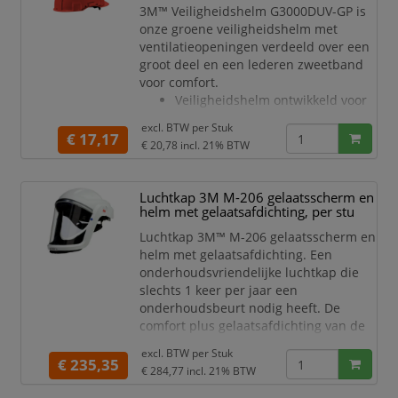
3M™ Veiligheidshelm G3000DUV-GP is
onze groene veiligheidshelm met
ventilatieopeningen verdeeld over een
groot deel en een lederen zweetband
voor comfort.
Veiligheidshelm ontwikkeld voor
gebruik in veeleisende
excl. BTW per
Stuk
omgevingen, met uitstekende
€ 17,17
€ 20,78
incl. 21% BTW
ventilatie en een goed
gezichtsveld
3M™ Uvicator™ sensorschijf die
Luchtkap 3M M-206 gelaatsscherm en
aangeeft wanneer uw
helm met gelaatsafdichting, per stu
veiligheidshelm te veel aan UV-
Luchtkap 3M™ M-206 gelaatsscherm en
straling is blootgesteld en
helm met gelaatsafdichting. Een
vervangen moet worden
onderhoudsvriendelijke luchtkap die
Vloeiend afgerond ontwerp v
slechts 1 keer per jaar een
onderhoudsbeurt nodig heeft. De
comfort plus gelaatsafdichting van de
luchtkap garandeert een groot
excl. BTW per
Stuk
draagcomfort. Een duurzame luchtkap
€ 235,35
€ 284,77
incl. 21% BTW
die maar liefst gedurende 5 jaar kan
gebruikt worden.