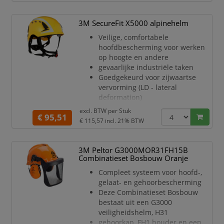
voorzien van de gepatenteerde
3M
Pressure Diffusion Technology
3M SecureFit X5000 alpinehelm
De 4-punts kinband met
Veilige, comfortabele
selectiesysteem, uniek van 3M,
hoofdbescherming voor werken
stelt de
op hoogte en andere
gebruiker in staat te schakelen
gevaarlijke industriële taken
tussen de normen EN 12492
Goedgekeurd voor zijwaartse
(klimhelmen)
vervorming (LD - lateral
en EN 397 (indu
deformation)
UV-gestabiliseerd ABS
excl. BTW per
Stuk
€ 95,51
Het binnenwerk van de helm is
€ 115,57
incl. 21% BTW
voorzien van de gepatenteerde
3M
Pressure Diffusion Technology
3M Peltor G3000MOR31FH15B
De 4-punts kinband met
Combinatieset Bosbouw Oranje
selectiesysteem, uniek van 3M,
Compleet systeem voor hoofd-,
stelt de
gelaat- en gehoorbescherming
gebruiker in staat te schakelen
Deze Combinatieset Bosbouw
tussen de normen EN 12492
bestaat uit een G3000
(klimhelmen)
veiligheidshelm, H31
en EN 397 (indu
gehoorkap, FH1 houder en een