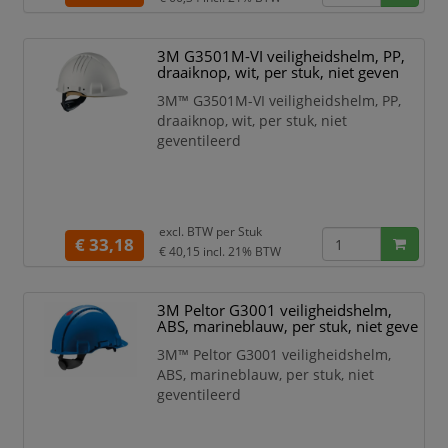
De hoofdband en nekband zijn
aanpasbaar door de draaiknop
van het
3M G3501M-VI veiligheidshelm, PP,
binnenwerk
draaiknop, wit, per stuk, niet geven
Vervangbare kunststof
3M™ G3501M-VI veiligheidshelm, PP,
zweetband
draaiknop, wit, per stuk, niet
Voorhoofdbescherming met
geventileerd
ventilatie en vizierhouder
De geïntegreerde
veiligheidsbrillen V6C, V6
excl. BTW per
Stuk
€ 33,18
€ 40,15
incl. 21% BTW
3M Peltor G3001 veiligheidshelm,
ABS, marineblauw, per stuk, niet geve
3M™ Peltor G3001 veiligheidshelm,
ABS, marineblauw, per stuk, niet
geventileerd