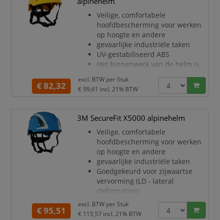
alpinehelm
gebruiker in staat te schakelen
Veilige, comfortabele
tussen de normen EN 12492
hoofdbescherming voor werken
(klimhelmen)
op hoogte en andere
en EN 397 (industriële
gevaarlijke industriële taken
veiligheidshelmen)
UV-gestabiliseerd ABS
De 6-punts ratelsluiting stelt de
Het binnenwerk van de helm is
gebru
voorzien van de gepatenteerde
excl. BTW per
Stuk
3M
€ 82,32
€ 99,61
incl. 21% BTW
Pressure Diffusion Technology
De 4-punts kinband met
selectiesysteem, uniek van 3M,
3M SecureFit X5000 alpinehelm
stelt de
Veilige, comfortabele
gebruiker in staat te schakelen
hoofdbescherming voor werken
tussen de normen EN 12492
op hoogte en andere
(klimhelmen)
gevaarlijke industriële taken
en EN 397 (industriële
Goedgekeurd voor zijwaartse
veiligheidshelmen)
vervorming (LD - lateral
De 6-punts ratelsluiting stelt de
deformation)
gebru
UV-gestabiliseerd ABS
excl. BTW per
Stuk
€ 95,51
Het binnenwerk van de helm is
€ 115,57
incl. 21% BTW