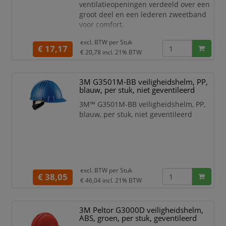
ventilatieopeningen verdeeld over een
bescherming tegen
groot deel en een lederen zweetband
voor comfort.
Veiligheidshelm ontwikkeld voor
excl. BTW per
Stuk
gebruik in veeleisende
€ 17,17
€ 20,78
incl. 21% BTW
omgevingen, met uitstekende
ventilatie en een goed
gezichtsveld
3M G3501M-BB veiligheidshelm, PP,
3M™ Uvicator™ sensorschijf die
blauw, per stuk, niet geventileerd
aangeeft wanneer uw
3M™ G3501M-BB veiligheidshelm, PP,
veiligheidshelm te veel aan UV-
blauw, per stuk, niet geventileerd
straling is blootgesteld en
vervangen moet worden
Vloeiend afgerond ontwerp
excl. BTW per
Stuk
€ 38,05
€ 46,04
incl. 21% BTW
3M Peltor G3000D veiligheidshelm,
ABS, groen, per stuk, geventileerd