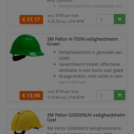
voor comfort.
met helmbevestiging heeft een
Veiligheidshelm ontwikkeld voor
gebruik in veeleisende
excl. BTW per
Stuk
omgevingen, met uitstekende
€ 17,17
€ 20,78
incl. 21% BTW
ventilatie en een goed
gezichtsveld
3M™ Uvicator™ sensorschijf die
3M Peltor H-700N veiligheidshelm
aangeeft wanneer uw
Groen
veiligheidshelm te veel aan UV-
Veiligheidshelm is gemaakt van
straling is blootgesteld en
HDPE
vervangen moet worden
Geventileerd model, effectieve
Vloeiend afgerond ontwerp voo
ventilatie is een basis voor goed
draagcomfort, met name in een
warm klimaat
Met gemakkelijk vervangbare
excl. BTW per
Stuk
kunststof zweetband
€ 13,98
€ 16,92
incl. 21% BTW
Helm is voorzien van een 4-punts
textielen binnenwerk
Het binnenwerk is voorzien van
3M Peltor G3000NUV veiligheidshelm
een draaiknopinstelling
Geel
Het ontwerp met een laag profiel
3M Peltor G3000NUV veiligheidshelm
biedt stabiliteit en evenwicht,