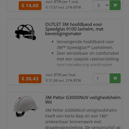
Veiligheidshelm is gemaakt van
excl. BTW per
1 stuk
€ 14,60
UV-gestabiliseerd ABS
€ 17,67
incl. 21% BTW
Geventileerd model, effectieve
ventilatie is een basis voor goed
OUTLET 3M hoofdband voor
draagcomfort, met name in een
Speedglas 9100 lashelm, met
warm klimaat
bevestigingsmater
Met gemakkelijk vervangbare
lederen zweetband voor meer
Vervangende hoofdband voor
comfort en
3M™ Speedglas™ Lashelmen.
hygiëne
Zeer verstelbaar en comfortabel
Helm
met een soepele ratelverstelling
voor nauwkeurig aandraaien.
Controleer uw uitrusting
excl. BTW per
Stuk
regelmatig op beschadigde
€ 26,43
€ 31,98
incl. 21% BTW
onderdelen, voor de beste
veiligheid en optimaal comfort.
Te gebruiken voor lashelm
3M Peltor G3000NUV veiligheidshelm
Speedgles 9100, 9100 Air, 9100
Wit
FX, 9100 FX-Air
3M Peltor G3000NUV veiligheidshelm
heeft een korte klep en een 180°
omkeerbaar binnenwerk met
draaiknopinstelling. De sensorschijf op