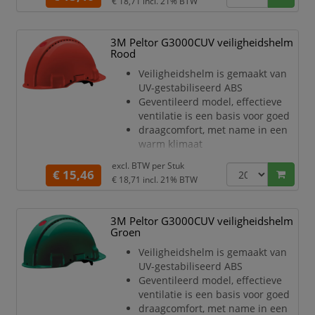
€ 18,71
incl. 21% BTW
meer comfort
en hygiëne
Helm is voorzien van een 4-punts
3M Peltor G3000CUV veiligheidshelm
textielen binnenwerk
Rood
Het binnenwerk is voorzien van
Veiligheidshelm is gemaakt van
een pinlock schuifinstelling
UV-gestabiliseerd ABS
De Uvicator sensorschijf vertelt u
Geventileerd model, effectieve
wanneer de helm vervangen
ventilatie is een basis voor goed
moet
draagcomfort, met name in een
worden
warm klimaat
D
Met gemakkelijk vervangbare
excl. BTW per
Stuk
synthetische zweetband voor
€ 15,46
€ 18,71
incl. 21% BTW
meer comfort
en hygiëne
Helm is voorzien van een 4-punts
3M Peltor G3000CUV veiligheidshelm
textielen binnenwerk
Groen
Het binnenwerk is voorzien van
Veiligheidshelm is gemaakt van
een pinlock schuifinstelling
UV-gestabiliseerd ABS
De Uvicator sensorschijf vertelt u
Geventileerd model, effectieve
wanneer de helm vervangen
ventilatie is een basis voor goed
moet
draagcomfort, met name in een
worden