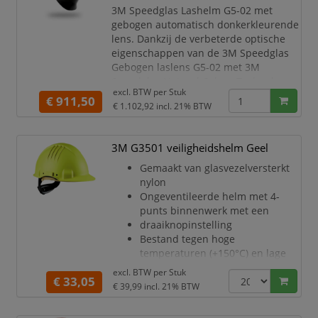
3M Speedglas Lashelm G5-02 met
gebogen automatisch donkerkleurende
lens. Dankzij de verbeterde optische
eigenschappen van de 3M Speedglas
Gebogen laslens G5-02 met 3M
Speedglas Natural Colour Technology
excl. BTW per
Stuk
kunt u kleuren gemakkelijker
€ 911,50
€ 1.102,92
incl. 21% BTW
herkennen.
3M Speedglas Lashelm G5-02 met
gebogen automatisch donkerkleurende
3M G3501 veiligheidshelm Geel
lens. Dankzij de verbeterde optische
Gemaakt van glasvezelversterkt
eigenschappen van de 3M Speedglas
nylon
Gebogen laslens G5-02 met 3M
Ongeventileerde helm met 4-
Speedglas Natural Colour Technology k
punts binnenwerk met een
draaiknopinstelling
Bestand tegen hoge
temperaturen (+150°C) en lage
temperaturen
excl. BTW per
Stuk
€ 33,05
(30°C)
€ 39,99
incl. 21% BTW
Elektrisch geïsoleerd volgens EN
50365 voor onder spanning