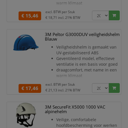
warm klimaat
D
Met gemakkelijk vervangbare
excl. BTW per
Stuk
synthetische zweetband voor
€ 15,46
€ 18,71
incl. 21% BTW
meer comfort
en hygiëne
Helm is voorzien van een 4-punts
3M Peltor G3000DUV veiligheidshelm
textielen binnenwerk
Blauw
Het binnenwerk is voorzien van
Veiligheidshelm is gemaakt van
een pinlock schuifinstelling
UV-gestabiliseerd ABS
De Uvicator sensorschijf vertelt u
Geventileerd model, effectieve
wanneer de helm vervangen
ventilatie is een basis voor goed
moet
draagcomfort, met name in een
worden
warm klimaat
D
Met gemakkelijk vervangbare
excl. BTW per
Stuk
lederen zweetband voor meer
€ 17,46
€ 21,13
incl. 21% BTW
comfort en
hygiëne
Helm is voorzien van een 4-punts
3M SecureFit X5000 1000 VAC
textielen binnenwerk
alpinehelm
Het binnenwerk is voorzien van
Veilige, comfortabele
een pinlock schuifinstelling
hoofdbescherming voor werken
De Uvicator sensorschijf vertelt u