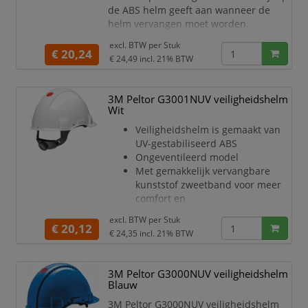
de ABS helm geeft aan wanneer de
helm vervangen moet worden.
Veiligheidshelm is gemaakt van
excl. BTW per
Stuk
UV-gestabiliseerd ABS
€ 20,24
€ 24,49
incl. 21% BTW
Geventileerd model, effectieve
ventilatie is een basis voor goed
draagcomfort, met name in een
3M Peltor G3001NUV veiligheidshelm
warm klimaat
Wit
Met gemakkelijk vervangbare
Veiligheidshelm is gemaakt van
kunststof zweetband voor meer
UV-gestabiliseerd ABS
comfort en
Ongeventileerd model
hygiëne
Met gemakkelijk vervangbare
Hel
kunststof zweetband voor meer
comfort en
hygiëne
excl. BTW per
Stuk
Helm is voorzien van een 4-punts
€ 20,12
€ 24,35
incl. 21% BTW
textielen binnenwerk
Het binnenwerk is voorzien van
een draaiknopinstelling
3M Peltor G3000NUV veiligheidshelm
De Uvicator sensorschijf vertelt u
Blauw
wanneer de helm vervangen
3M Peltor G3000NUV veiligheidshelm