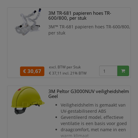
3M TR-681 papieren hoes TR-
600/800, per stuk
3M™ TR-681 papieren hoes TR-600/800,
per stuk
excl. BTW per
Stuk
€ 30,67
€ 37,11
incl. 21% BTW
3M Peltor G3000NUV veiligheidshelm
Geel
Veiligheidshelm is gemaakt van
UV-gestabiliseerd ABS
Geventileerd model, effectieve
ventilatie is een basis voor goed
draagcomfort, met name in een
warm klimaat