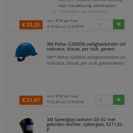
voor nauwkeurig aandraaien.
Controleer uw uitrusting
regelmatig op beschadigde
excl. BTW per
Stuk
onderdelen, voor de beste
€ 32,23
€ 39,00
incl. 21% BTW
veiligheid en optimaal comfort.
Te gebruiken voor lashelm
Speedgles 9100, 9100 Air, 9100
3M Peltor G3000N veiligheidshelm UV
FX, 9100 FX-Air
indicator, blauw, per stuk, gevent
3M™ Peltor G3000N veiligheidshelm UV
indicator, blauw, per stuk, geventileerd
excl. BTW per
Stuk
€ 21,07
€ 25,49
incl. 21% BTW
3M Speedglas lashelm G5-02 met
geboden lasfilter, opbergtas, 621120,
p