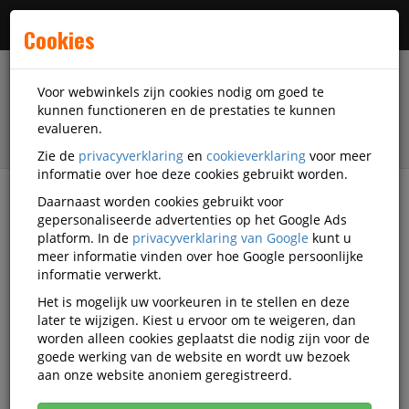
Menu
Cookies
Voor webwinkels zijn cookies nodig om goed te
kunnen functioneren en de prestaties te kunnen
evalueren.
Zie de
privacyverklaring
en
cookieverklaring
voor meer
informatie over hoe deze cookies gebruikt worden.
Daarnaast worden cookies gebruikt voor
filter
gepersonaliseerde advertenties op het Google Ads
platform. In de
privacyverklaring van Google
kunt u
Veiligheidsartikelen
Hoofdbescherming
meer informatie vinden over hoe Google persoonlijke
Veiligheidshelmen
3M Veiligheidshelmen
informatie verwerkt.
Het is mogelijk uw voorkeuren in te stellen en deze
3M Veiligheidshelmen
later te wijzigen. Kiest u ervoor om te weigeren, dan
worden alleen cookies geplaatst die nodig zijn voor de
goede werking van de website en wordt uw bezoek
Actief filter:
3M
Populariteit
aan onze website anoniem geregistreerd.