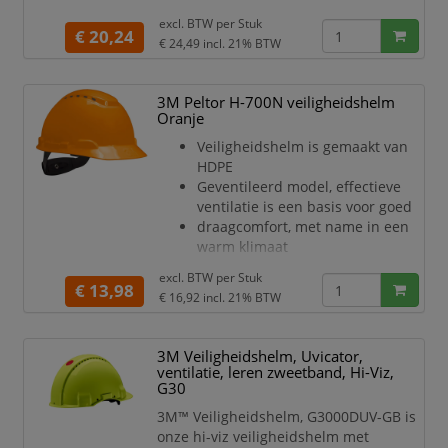
Met gemakkelijk vervangbare
excl. BTW per
Stuk
kunststof zweetband voor meer
€ 20,24
€ 24,49
incl. 21% BTW
comfort en
hygiëne
Helm is voorzien van een 4-punts
3M Peltor H-700N veiligheidshelm
textielen binnenwerk
Oranje
Het binnenwerk is voorzien van
Veiligheidshelm is gemaakt van
een draaiknopinstelling
HDPE
De Uvicator sensorschijf vertelt u
Geventileerd model, effectieve
wanneer de helm vervangen
ventilatie is een basis voor goed
moet
draagcomfort, met name in een
worden
warm klimaat
De zacht
Met gemakkelijk vervangbare
excl. BTW per
Stuk
kunststof zweetband
€ 13,98
€ 16,92
incl. 21% BTW
Helm is voorzien van een 4-punts
textielen binnenwerk
Het binnenwerk is voorzien van
3M Veiligheidshelm, Uvicator,
een draaiknopinstelling
ventilatie, leren zweetband, Hi-Viz,
Het ontwerp met een laag profiel
G30
biedt stabiliteit en evenwicht,
3M™ Veiligheidshelm, G3000DUV-GB is
waardoor helm ultiem comfort
onze hi-viz veiligheidshelm met
levert en de hoogste