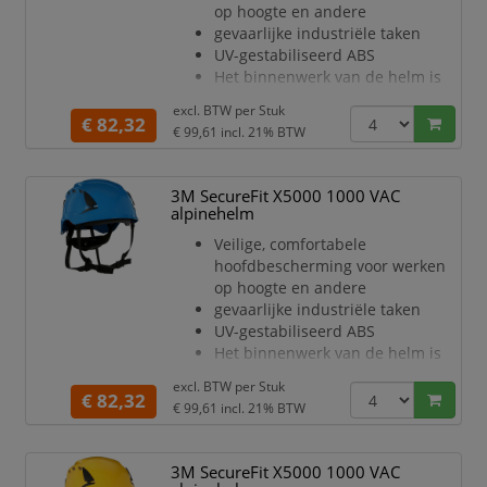
op hoogte en andere
wanneer de helm vervangen
gevaarlijke industriële taken
moet
UV-gestabiliseerd ABS
worden
Het binnenwerk van de helm is
De zac
voorzien van de gepatenteerde
excl. BTW per
Stuk
3M
€ 82,32
€ 99,61
incl. 21% BTW
Pressure Diffusion Technology
De 4-punts kinband met
selectiesysteem, uniek van 3M,
3M SecureFit X5000 1000 VAC
stelt de
alpinehelm
gebruiker in staat te schakelen
Veilige, comfortabele
tussen de normen EN 12492
hoofdbescherming voor werken
(klimhelmen)
op hoogte en andere
en EN 397 (industriële
gevaarlijke industriële taken
veiligheidshelmen)
UV-gestabiliseerd ABS
De 6-punts ratelsluiting stelt de
Het binnenwerk van de helm is
gebru
voorzien van de gepatenteerde
excl. BTW per
Stuk
3M
€ 82,32
€ 99,61
incl. 21% BTW
Pressure Diffusion Technology
De 4-punts kinband met
selectiesysteem, uniek van 3M,
3M SecureFit X5000 1000 VAC
stelt de