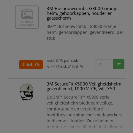
3M Bosbouwcombi, G3000 oranje
Specificaties:
helm, gehoorkappen, houder en
Luchtkap 3M™ M-206
gaasscherm
gelaatsscherm en helm met
3M™ Bosbouwcombi, G3000 oranje
comfort plus gelaatsafdichting
helm, gehoorkappen, geventileerd, per
Gebruiksduur: 5 jaar
stuk
excl. BTW per
Stuk
€ 63,75
€ 77,14
incl. 21% BTW
3M SecureFit X5000 Veiligheidshelm,
geventileerd, 1000 V, CE, wit, X50
De 3M™ SecureFit™ X5000 serie
veiligheidshelm biedt een veilige,
comfortabele en verstelbare
hoofdbescherming voor medewerkers
in diverse situaties. Onze helmen
hebben zes verschillende instellingen
voor het aanpassen van de positie en