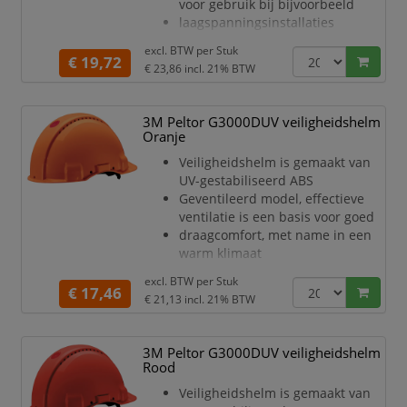
voor gebruik bij bijvoorbeeld
laagspanningsinstallaties
Veiligheidshelm is gemaakt van
excl. BTW per
Stuk
UV-gestabiliseerd ABS
€ 19,72
€ 23,86
incl. 21% BTW
Ongeventileerd model
Met gemakkelijk vervangbare
kunststof zweetband voor meer
3M Peltor G3000DUV veiligheidshelm
comfort en
Oranje
hygiëne
Veiligheidshelm is gemaakt van
Helm is voorzien van een 4-punts
UV-gestabiliseerd ABS
textielen binnenwerk
Geventileerd model, effectieve
Het binnenwerk is voorzien van
ventilatie is een basis voor goed
een draaiknopinstelling
draagcomfort, met name in een
De Uvicator sens
warm klimaat
Met gemakkelijk vervangbare
excl. BTW per
Stuk
lederen zweetband voor meer
€ 17,46
€ 21,13
incl. 21% BTW
comfort en
hygiëne
Helm is voorzien van een 4-punts
3M Peltor G3000DUV veiligheidshelm
textielen binnenwerk
Rood
Het binnenwerk is voorzien van
Veiligheidshelm is gemaakt van
een pinlock schuifinstelling