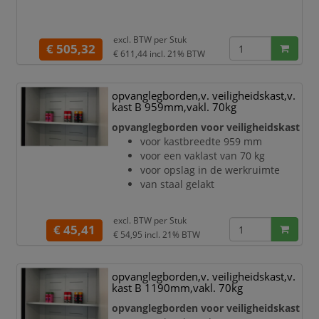
excl. BTW per
Stuk
€ 505,32
€ 611,44
incl. 21% BTW
opvanglegborden,v. veiligheidskast,v.
kast B 959mm,vakl. 70kg
opvanglegborden voor veiligheidskast
voor kastbreedte 959 mm
voor een vaklast van 70 kg
voor opslag in de werkruimte
van staal gelakt
excl. BTW per
Stuk
€ 45,41
€ 54,95
incl. 21% BTW
opvanglegborden,v. veiligheidskast,v.
kast B 1190mm,vakl. 70kg
opvanglegborden voor veiligheidskast