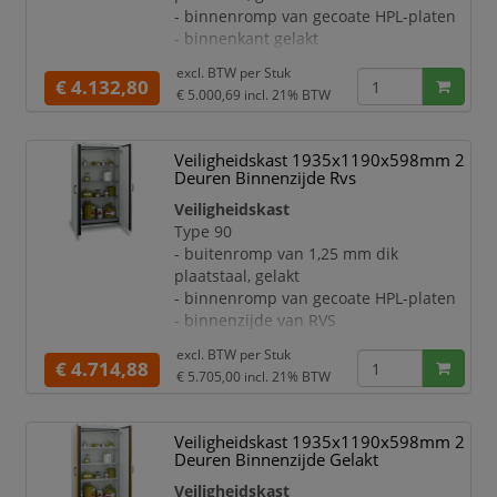
- legborden per 64 mm in hoogte
- binnenromp van gecoate HPL-platen
verstelbaar
- binnenkant gelakt
- ontluchting via een centraal
Deuren:
ontluchtingssysteem in de achterw
excl. BTW per
Stuk
- dubbele draaideur
€ 4.132,80
€ 5.000,69
incl. 21% BTW
- afsluitbaar met cilinderslot
- met geïntegreerde,
temperatuuronafhankelijke
Veiligheidskast 1935x1190x598mm 2
deurblokkering
Deuren Binnenzijde Rvs
- sluit bij brand automatisch dankzij
Veiligheidskast
thermomechanica
Type 90
Uitrusting:
- buitenromp van 1,25 mm dik
- opvanglegbord, draagvermogen 75 kg
plaatstaal, gelakt
- legborden per 64 mm in hoogte
- binnenromp van gecoate HPL-platen
verstelbaar
- binnenzijde van RVS
- ontluchting via een centraal
Deuren:
ontluchtingssysteem in de achterwand
excl. BTW per
Stuk
- dubbele draaideur
€ 4.714,88
€ 5.705,00
incl. 21% BTW
- afsluitbaar met cilinderslot
- met geïntegreerde,
temperatuuronafhankelijke
Veiligheidskast 1935x1190x598mm 2
deurblokkering
Deuren Binnenzijde Gelakt
- sluit bij brand automatisch dankzij
Veiligheidskast