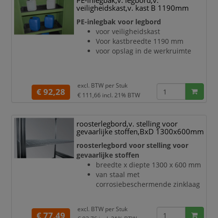
PE-inlegbak,v. legbord,v.
veiligheidskast,v. kast B 1190mm
PE-inlegbak voor legbord
voor veiligheidskast
Voor kastbreedte 1190 mm
voor opslag in de werkruimte
excl. BTW per
Stuk
€ 92,28
€ 111,66
incl. 21% BTW
roosterlegbord,v. stelling voor
gevaarlijke stoffen,BxD 1300x600mm
roosterlegbord voor stelling voor
gevaarlijke stoffen
breedte x diepte 1300 x 600 mm
van staal met
corrosiebeschermende zinklaag
excl. BTW per
Stuk
€ 77,49