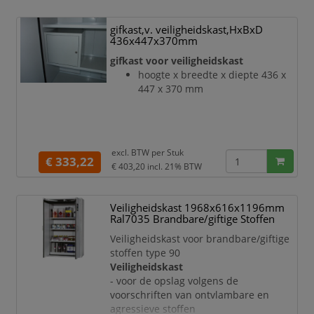
gifkast,v. veiligheidskast,HxBxD
436x447x370mm
gifkast voor veiligheidskast
hoogte x breedte x diepte 436 x
447 x 370 mm
excl. BTW per
Stuk
€ 333,22
€ 403,20
incl. 21% BTW
Veiligheidskast 1968x616x1196mm
Ral7035 Brandbare/giftige Stoffen
Veiligheidskast voor brandbare/giftige
stoffen type 90
Veiligheidskast
- voor de opslag volgens de
voorschriften van ontvlambare en
agressieve stoffen