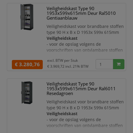
sluitmechanisme ter bescherming
Veiligheidskast Type 90
tegen corrosie aan de buitenkant van
1953x599x615mm Deur Ral5010
de romp gemonteerd
Gentiaanblauw
Deur:
Veiligheidskast voor brandbare stoffen
- openslaande deur
type 90 H x B x D 1953x 599x 615mm
- met 3-voudige ophanging
Veiligheidskast
- te sluiten met profielcilinder
- voor de opslag volgens de
- met weergave van de sluitstand in
voorschriften van ontvlambare stoffen
rood/g
- van staal
excl. BTW per
Stuk
- met krasvaste en duurzame
€ 3.280,76
€ 3.969,72
incl. 21% BTW
structuur-poedercoating
- veiligheidselementen en
sluitmechanisme ter bescherming
Veiligheidskast Type 90
tegen corrosie aan de buitenkant van
1953x599x615mm Deur Ral6011
de romp gemonteerd
Resedagroen
Deur:
Veiligheidskast voor brandbare stoffen
- openslaande deur
type 90 H x B x D 1953x 599x 615mm
- met 3-voudige ophanging
Veiligheidskast
- te sluiten met profielcilinder
- voor de opslag volgens de
- met weergave van de sluitstand in
voorschriften van ontvlambare stoffen
rood/g
- van staal