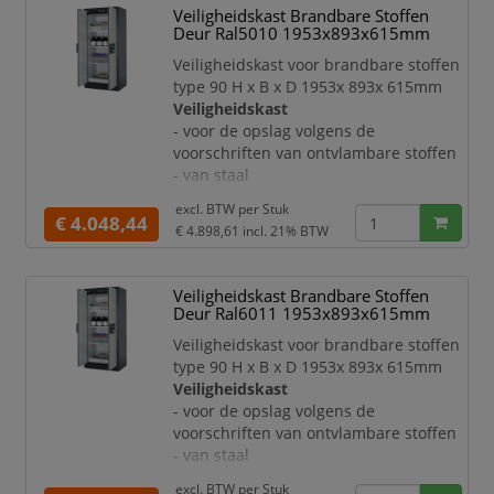
tegen corrosie aan de buitenkant van
Veiligheidskast Brandbare Stoffen
de romp gemonteerd
Deur Ral5010 1953x893x615mm
Deuren:
Veiligheidskast voor brandbare stoffen
- dubbele draaideur
type 90 H x B x D 1953x 893x 615mm
- met 3-voudige ophanging
Veiligheidskast
- te sluiten met profielcilinder
- voor de opslag volgens de
- met weergave van de sluitstand in roo
voorschriften van ontvlambare stoffen
- van staal
- met krasvaste en duurzame
excl. BTW per
Stuk
structuur-poedercoating
€ 4.048,44
€ 4.898,61
incl. 21% BTW
- veiligheidselementen en
sluitmechanisme ter bescherming
tegen corrosie aan de buitenkant van
Veiligheidskast Brandbare Stoffen
de romp gemonteerd
Deur Ral6011 1953x893x615mm
Deuren:
Veiligheidskast voor brandbare stoffen
- dubbele draaideur
type 90 H x B x D 1953x 893x 615mm
- met 3-voudige ophanging
Veiligheidskast
- te sluiten met profielcilinder
- voor de opslag volgens de
- met weergave van de sluitstand in roo
voorschriften van ontvlambare stoffen
- van staal
- met krasvaste en duurzame
excl. BTW per
Stuk