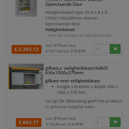
thermomechanica
Openslaande Deur
- deuren bij temperatuurstijging naar \
Veiligheidskast type 30 H x B x D
<50° C
1935x1195x595mm vloeren
- toe- en afvoerkanalen bij
openslaande deur
temperatuurstijging naar 70° C
Veiligheidskast
- 3 inzetlegborden
- voor de opslag van aquatoxische,
- legbor
ontvlambare, zeer giftige en agressieve
excl. BTW per
Stuk
vloeistoffen.
€ 3.365,12
€ 4.071,80
incl. 21% BTW
Deuren:
- met vastzetinstallatie en
binnenliggende noodontgrendeling
gifkast,v. veiligheidskast,HxBxD
Uitrusting:
436x1000x370mm
- sluit bij brand automatisch dankzij
gifkast voor veiligheidskast
thermomechanica
hoogte x breedte x diepte 436 x
- deuren bij temperatuurstijging naar \
1000 x 370 mm
<50° C
- toe- en afvoerkanalen bij
Let op! De afbeelding geeft het product
temperatuurstijging naar 70° C
zo getrouw mogelijk weer.
- met aansluitstomp nominale breedte
10
excl. BTW per
Stuk
€ 603,17
€ 729,84
incl. 21% BTW