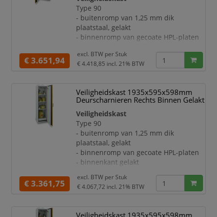
Uitrusting:
Type 90
- opvanglegbord, draagvermogen 75 kg
- buitenromp van 1,25 mm dik
- legborden per 64 mm in hoogte
plaatstaal, gelakt
verstelbaar
- binnenromp van gecoate HPL-platen
- ontluchting via een centraal
- binnenzijde van RVS
ontluchtingssysteem in de achterwand
excl. BTW per
Stuk
Deuren:
€ 3.651,94
€ 4.418,85
incl. 21% BTW
- afsluitbaar met cilinderslot
- met geïntegreerde,
temperatuuronafhankelijke
Veiligheidskast 1935x595x598mm
deurblokkering
Deurscharnieren Rechts Binnen Gelakt
- deuraanslag links
Veiligheidskast
- sluit bij brand automatisch dankzij
Type 90
thermomechanica
- buitenromp van 1,25 mm dik
Uitrusting:
plaatstaal, gelakt
- opvanglegbord, draagvermogen 75 kg
- binnenromp van gecoate HPL-platen
- legborden per 64 mm in hoogte
- binnenkant gelakt
verstelbaar
Deuren:
- ontluchting via een centraal
excl. BTW per
Stuk
- afsluitbaar met cilinderslot
€ 3.361,75
ontluchtingssysteem in de achterwa
€ 4.067,72
incl. 21% BTW
- met geïntegreerde,
temperatuuronafhankelijke
deurblokkering
Veiligheidskast 1935x595x598mm