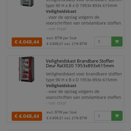
- dubbele draaideur
type 90 H x B x D 1953x 893x 615mm
- met 3-voudige ophanging
Veiligheidskast
- te sluiten met profielcilinder
- voor de opslag volgens de
- met weergave van de sluitstand in roo
voorschriften van ontvlambare stoffen
- van staal
- met krasvaste en duurzame
excl. BTW per
Stuk
structuur-poedercoating
€ 4.048,44
€ 4.898,61
incl. 21% BTW
- veiligheidselementen en
sluitmechanisme ter bescherming
tegen corrosie aan de buitenkant van
Veiligheidskast Brandbare Stoffen
de romp gemonteerd
Deur Ral3020 1953x893x615mm
Deuren:
Veiligheidskast voor brandbare stoffen
- dubbele draaideur
type 90 H x B x D 1953x 893x 615mm
- met 3-voudige ophanging
Veiligheidskast
- te sluiten met profielcilinder
- voor de opslag volgens de
- met weergave van de sluitstand in roo
voorschriften van ontvlambare stoffen
- van staal
- met krasvaste en duurzame
excl. BTW per
Stuk
structuur-poedercoating
€ 4.048,44
€ 4.898,61
incl. 21% BTW
- veiligheidselementen en
sluitmechanisme ter bescherming