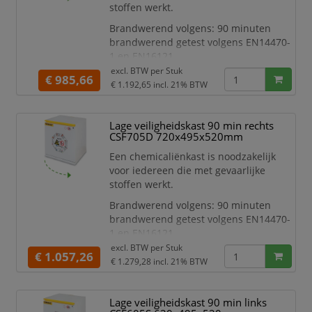
stoffen werkt.
temperatuursverhoging volgens
EN14470-1
Brandwerend volgens: 90 minuten
Luchttoevoe
brandwerend getest volgens EN14470-
1 en EN16121
excl. BTW per
Stuk
Kenmerken:
€ 985,66
€ 1.192,65
incl. 21% BTW
Voldoet aan PGS 15
Voorzien van cilinderslot (elke
deur 1 slot, 2 sleutels per slot)
Lage veiligheidskast 90 min rechts
Met geïsoleerde, thermisch
CSF705D 720x495x520mm
uitzettende dichtingen van
Een chemicaliënkast is noodzakelijk
30mm die een perfecte afsluiting
voor iedereen die met gevaarlijke
verzekeren bij een
stoffen werkt.
temperatuursverhoging volgens
EN14470-1
Brandwerend volgens: 90 minuten
Luchttoevoer
brandwerend getest volgens EN14470-
1 en EN16121
excl. BTW per
Stuk
Kenmerken:
€ 1.057,26
€ 1.279,28
incl. 21% BTW
Voldoet aan PGS 15
Voorzien van cilinderslot (elke
deur 1 slot, 2 sleutels per slot)
Lage veiligheidskast 90 min links
Met geïsoleerde, thermisch