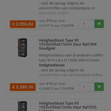
- voor de opslag volgens de
- te sluiten met profielcilinder
voorschriften van ontvlambare en
- met rem, dus veilig en makkelijk in-
agressieve stoffen
en ui
- van staal
excl. BTW per
Stuk
- met krasvaste en duurzame
€ 2.956,82
€ 3.577,75
incl. 21% BTW
structuur-poedercoating
- veiligheidselementen en
sluitmechanisme ter bescherming
Veiligheidskast Type 90
tegen corrosie aan de buitenkant van
1953x599x615mm Deur Ral1004
de romp gemonteerd
Goudgeel
Deur:
Veiligheidskast voor brandbare stoffen
- openslaande deur
type 90 H x B x D 1953x 599x 615mm
- met 3-voudige ophanging
Veiligheidskast
- te sluiten met profielcilinder
- voor de opslag volgens de
- met rem, dus veilig en makkelijk in-
voorschriften van ontvlambare stoffen
en uitpa
- van staal
excl. BTW per
Stuk
- met krasvaste en duurzame
€ 3.280,76
€ 3.969,72
incl. 21% BTW
structuur-poedercoating
- veiligheidselementen en
sluitmechanisme ter bescherming
Veiligheidskast Type 90
tegen corrosie aan de buitenkant van
1953x599x615mm Deur Ral7035
de romp gemonteerd