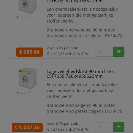
CSF605S 620x495x520mm
uitzettende dichtingen van
Een chemicaliënkast is noodzakelijk
30mm die een perfecte afsluiting
voor iedereen die met gevaarlijke
verzekeren bij een
stoffen werkt.
temperatuursverhoging volgens
EN14470-1
Brandwerend volgens: 90 minuten
Luchttoevoer
brandwerend getest volgens EN14470-
1 en EN16121
excl. BTW per
Stuk
Kenmerken:
€ 985,66
€ 1.192,65
incl. 21% BTW
Voldoet aan PGS 15
Voorzien van cilinderslot (elke
deur 1 slot, 2 sleutels per slot)
Lage veiligheidskast 90 min links
Met geïsoleerde, thermisch
CSF705S 720x495x520mm
uitzettende dichtingen van
Een chemicaliënkast is noodzakelijk
30mm die een perfecte afsluiting
voor iedereen die met gevaarlijke
verzekeren bij een
stoffen werkt.
temperatuursverhoging volgens
EN14470-1
Brandwerend volgens: 90 minuten
Luchttoevoer
brandwerend getest volgens EN14470-
1 en EN16121
excl. BTW per
Stuk
Kenmerken:
€ 1.057,26
€ 1.279,28
incl. 21% BTW
Voldoet aan PGS 15