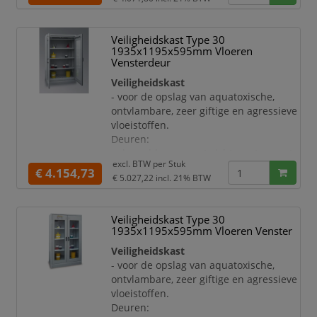
- met vastzetinstallatie en
binnenliggende noodontgrendeling
Uitrusting:
Veiligheidskast Type 30
- sluit bij brand automatisch dankzij
1935x1195x595mm Vloeren
thermomechanica
Vensterdeur
- deuren bij temperatuurstijging naar
Veiligheidskast
<50° C
- voor de opslag van aquatoxische,
- toe- en afvoerkanalen bij
ontvlambare, zeer giftige en agressieve
temperatuurstijging naar 70° C
vloeistoffen.
- met aansluitstomp nominale breedte
Deuren:
100
- vleugeldeuren met zichtvenster- met
- 3 inzetlegborden
excl. BTW per
Stuk
cilinderslot incl. 2 sleutels
€ 4.154,73
- l
€ 5.027,22
incl. 21% BTW
- met vastzetinstallatie en
binnenliggende noodontgrendeling
Uitrusting:
Veiligheidskast Type 30
- sluit bij brand automatisch dankzij
1935x1195x595mm Vloeren Venster
thermomechanica
Veiligheidskast
- deuren bij temperatuurstijging naar \
- voor de opslag van aquatoxische,
<50° C
ontvlambare, zeer giftige en agressieve
- toe- en afvoerkanalen bij
vloeistoffen.
temperatuurstijging naar 70° C
Deuren:
- ventilatie-aansluiting door