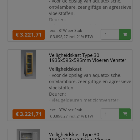
- voor de opslag van aquatoxische,
<50° C
ontvlambare, zeer giftige en agressieve
- toe- en afvoerkanalen bij
vloeistoffen.
temperatuurstijging naar 70° C
Deuren:
- met aansluitstomp nominale breedte
- vleugeldeuren met zichtvenster-
100
excl. BTW per
Stuk
deuraanslag rechts
€ 3.221,71
-
€ 3.898,27
incl. 21% BTW
- met vastzetinstallatie en
binnenliggende noodontgrendeling
- met cilinderslot incl. 2 sleutels
Veiligheidskast Type 30
Uitrusting:
1935x595x595mm Vloeren Venster
- sluit bij brand automatisch dankzij
Veiligheidskast
thermomechanica
- voor de opslag van aquatoxische,
- deuren bij temperatuurstijging naar \
ontvlambare, zeer giftige en agressieve
<50° C
vloeistoffen.
- toe- en afvoerkanalen bij
Deuren:
temperatuurstijging naar 70° C
- vleugeldeuren met zichtvenster-
- 3 inzetlegborden
deuraanslag rechts
- legbor
excl. BTW per
Stuk
- met vastzetinstallatie en
€ 3.221,71
€ 3.898,27
incl. 21% BTW
binnenliggende noodontgrendeling
- met cilinderslot incl. 2 sleutels
Uitrusting:
Veiligheidskast Type 30
- sluit bij brand automatisch dankzij
1935x1195x595mm Vloeren