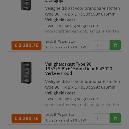
Lichtgrijs
Deur:
Veiligheidskast voor brandbare stoffen
- openslaande deur
type 90 H x B x D 1953x 599x 615mm
- met 3-voudige ophanging
Veiligheidskast
- te sluiten met profielcilinder
- voor de opslag volgens de
- met weergave van de sluitstand in
voorschriften van ontvlambare stoffen
rood/g
- van staal
excl. BTW per
Stuk
- met krasvaste en duurzame
€ 3.280,76
€ 3.969,72
incl. 21% BTW
structuur-poedercoating
- veiligheidselementen en
sluitmechanisme ter bescherming
Veiligheidskast Type 90
tegen corrosie aan de buitenkant van
1953x599x615mm Deur Ral3020
de romp gemonteerd
Verkeersrood
Deur:
Veiligheidskast voor brandbare stoffen
- openslaande deur
type 90 H x B x D 1953x 599x 615mm
- met 3-voudige ophanging
Veiligheidskast
- te sluiten met profielcilinder
- voor de opslag volgens de
- met weergave van de sluitstand in
voorschriften van ontvlambare stoffen
rood/g
- van staal
excl. BTW per
Stuk
- met krasvaste en duurzame
€ 3.280,76
€ 3.969,72
incl. 21% BTW
structuur-poedercoating
- veiligheidselementen en