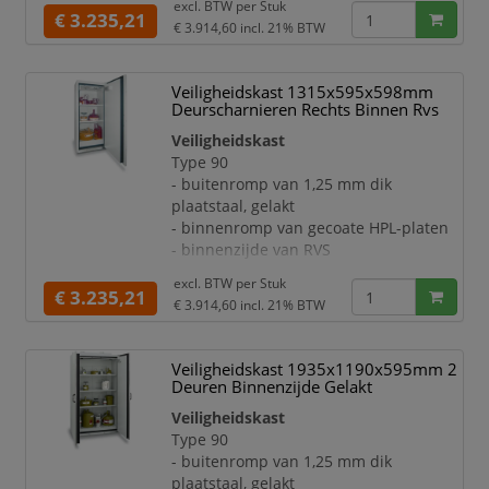
excl. BTW per
Stuk
Deuren:
€ 3.235,21
ontluchtingssysteem in de achterwan
€ 3.914,60
incl. 21% BTW
- afsluitbaar met cilinderslot
- met geïntegreerde,
temperatuuronafhankelijke
Veiligheidskast 1315x595x598mm
deurblokkering
Deurscharnieren Rechts Binnen Rvs
- deuraanslag rechts
Veiligheidskast
- sluit bij brand automatisch dankzij
Type 90
thermomechanica
- buitenromp van 1,25 mm dik
Uitrusting:
plaatstaal, gelakt
- opvanglegbord, draagvermogen 75 kg
- binnenromp van gecoate HPL-platen
- legborden per 64 mm in hoogte
- binnenzijde van RVS
verstelbaar
Deuren:
- ontluchting via een centraal
excl. BTW per
Stuk
- afsluitbaar met cilinderslot
€ 3.235,21
ontluchtingssysteem in de achterw
€ 3.914,60
incl. 21% BTW
- met geïntegreerde,
temperatuuronafhankelijke
deurblokkering
Veiligheidskast 1935x1190x595mm 2
- deuraanslag rechts
Deuren Binnenzijde Gelakt
- sluit bij brand automatisch dankzij
Veiligheidskast
thermomechanica
Type 90
Uitrusting:
- buitenromp van 1,25 mm dik
- opvanglegbord, draagvermogen 75 kg
plaatstaal, gelakt