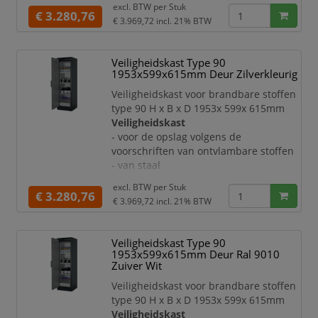
excl. BTW per
Stuk
- met krasvaste en duurzame
€ 3.280,76
€ 3.969,72
incl. 21% BTW
structuur-poedercoating
- veiligheidselementen en
sluitmechanisme ter bescherming
Veiligheidskast Type 90
tegen corrosie aan de buitenkant van
1953x599x615mm Deur Zilverkleurig
de romp gemonteerd
Veiligheidskast voor brandbare stoffen
Deur:
type 90 H x B x D 1953x 599x 615mm
- openslaande deur
Veiligheidskast
- met 3-voudige ophanging
- voor de opslag volgens de
- te sluiten met profielcilinder
voorschriften van ontvlambare stoffen
- met weergave van de sluitstand in
- van staal
rood/g
- met krasvaste en duurzame
excl. BTW per
Stuk
structuur-poedercoating
€ 3.280,76
€ 3.969,72
incl. 21% BTW
- veiligheidselementen en
sluitmechanisme ter bescherming
tegen corrosie aan de buitenkant van
Veiligheidskast Type 90
de romp gemonteerd
1953x599x615mm Deur Ral 9010
Deur:
Zuiver Wit
- openslaande deur
Veiligheidskast voor brandbare stoffen
- met 3-voudige ophanging
type 90 H x B x D 1953x 599x 615mm
- te sluiten met profielcilinder
Veiligheidskast