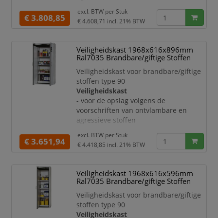
- van staal
excl. BTW per
Stuk
- met krasvaste en duurzame
€ 3.808,85
€ 4.608,71
incl. 21% BTW
structuur-poedercoating
- veiligheidselementen en
sluitmechanisme ter bescherming
Veiligheidskast 1968x616x896mm
tegen corrosie aan de buitenkant van
Ral7035 Brandbare/giftige Stoffen
de romp gemonteerd
Veiligheidskast voor brandbare/giftige
Deuren:
stoffen type 90
- dubbele draaideur
Veiligheidskast
- met 3-voudige ophanging
- voor de opslag volgens de
- te sluiten met profielcilinder
voorschriften van ontvlambare en
- met rem, dus veilig en makkelijk in-
agressieve stoffen
en ui
- van staal
excl. BTW per
Stuk
- met krasvaste en duurzame
€ 3.651,94
€ 4.418,85
incl. 21% BTW
structuur-poedercoating
- veiligheidselementen en
sluitmechanisme ter bescherming
Veiligheidskast 1968x616x596mm
tegen corrosie aan de buitenkant van
Ral7035 Brandbare/giftige Stoffen
de romp gemonteerd
Veiligheidskast voor brandbare/giftige
Deuren:
stoffen type 90
- dubbele draaideur
Veiligheidskast
- met 3-voudige ophanging