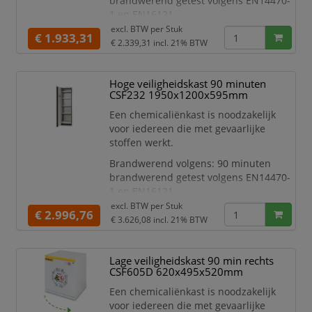
brandwerend getest volgens EN14470-
1 en EN16121
excl. BTW per
Stuk
Kenmerken:
€ 1.933,31
€ 2.339,31
incl. 21% BTW
Voldoet aan PGS 15
Voorzien van cilinderslot (elke
deur 1 slot, 2 sleutels per slot)
Hoge veiligheidskast 90 minuten
Met geïsoleerde, thermisch
CSF232 1950x1200x595mm
uitzettende dichtingen van
Een chemicaliënkast is noodzakelijk
30mm die een perfecte afsluiting
voor iedereen die met gevaarlijke
verzekeren bij een
stoffen werkt.
temperatuursverhoging volgens
EN14470-1
Brandwerend volgens: 90 minuten
Luchttoevoe
brandwerend getest volgens EN14470-
1 en EN16121
excl. BTW per
Stuk
Kenmerken:
€ 2.996,76
€ 3.626,08
incl. 21% BTW
Voldoet aan PGS 15
Voorzien van cilinderslot (elke
deur 1 slot, 2 sleutels per slot)
Lage veiligheidskast 90 min rechts
Met geïsoleerde, thermisch
CSF605D 620x495x520mm
uitzettende dichtingen van
Een chemicaliënkast is noodzakelijk
30mm die een perfecte afsluiting
voor iedereen die met gevaarlijke
verzekeren bij een