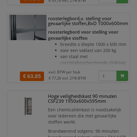
€ 93,76
incl. 21% BTW
roosterlegbord,v. stelling voor
gevaarlijke stoffen,BxD 1000x600mm
roosterlegbord voor stelling voor
gevaarlijke stoffen
breedte x diepte 1000 x 600 mm
voor een vaklast van 200 kg
van staal met
corrosiebeschermende zinklaag
excl. BTW per
Stuk
€ 63,85
€ 77,26
incl. 21% BTW
Hoge veiligheidskast 90 minuten
CSF239 1950x600x595mm
Een chemicaliënkast is noodzakelijk
voor iedereen die met gevaarlijke
stoffen werkt.
Brandwerend volgens: 90 minuten