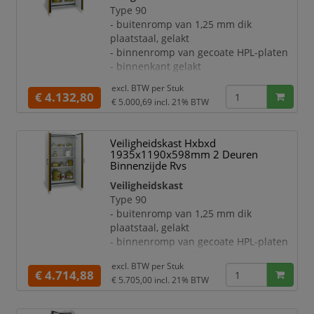
thermomechanica
Type 90
Uitrusting:
- buitenromp van 1,25 mm dik
- opvanglegbord, draagvermogen 75 kg
plaatstaal, gelakt
- legborden per 64 mm in hoogte
- binnenromp van gecoate HPL-platen
verstelbaar
- binnenkant gelakt
- ontluchting via een centraal
Deuren:
ontluchtingssysteem in de achterwa
excl. BTW per
Stuk
- dubbele draaideur
€ 4.132,80
€ 5.000,69
incl. 21% BTW
- afsluitbaar met cilinderslot
- met geïntegreerde,
temperatuuronafhankelijke
Veiligheidskast Hxbxd
deurblokkering
1935x1190x598mm 2 Deuren
- sluit bij brand automatisch dankzij
Binnenzijde Rvs
thermomechanica
Veiligheidskast
Uitrusting:
Type 90
- opvanglegbord, draagvermogen 75 kg
- buitenromp van 1,25 mm dik
- legborden per 64 mm in hoogte
plaatstaal, gelakt
verstelbaar
- binnenromp van gecoate HPL-platen
- ontluchting via een centraal
- binnenzijde van RVS
ontluchtingssysteem in de achterwand
excl. BTW per
Stuk
Deuren:
€ 4.714,88
€ 5.705,00
incl. 21% BTW
- dubbele draaideur
- afsluitbaar met cilinderslot
- met geïntegreerde,