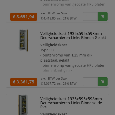
verstelbaar
- binnenromp van gecoate HPL-platen
- ontluchting via een centraal
- binnenzijde van RVS
ontluchtingssysteem in de achterwan
excl. BTW per
Stuk
Deuren:
€ 3.651,94
€ 4.418,85
incl. 21% BTW
- afsluitbaar met cilinderslot
- met geïntegreerde,
temperatuuronafhankelijke
Veiligheidskast 1935x595x598mm
deurblokkering
Deurscharnieren Links Binnen Gelakt
- deuraanslag rechts
Veiligheidskast
- sluit bij brand automatisch dankzij
Type 90
thermomechanica
- buitenromp van 1,25 mm dik
Uitrusting:
plaatstaal, gelakt
- opvanglegbord, draagvermogen 75 kg
- binnenromp van gecoate HPL-platen
- legborden per 64 mm in hoogte
- binnenkant gelakt
verstelbaar
Deuren:
- ontluchting via een centraal
excl. BTW per
Stuk
- afsluitbaar met cilinderslot
€ 3.361,75
ontluchtingssysteem in de achterw
€ 4.067,72
incl. 21% BTW
- met geïntegreerde,
temperatuuronafhankelijke
deurblokkering
Veiligheidskast 1935x595x598mm
- deuraanslag links
Deurscharnieren Links Binnenzijde
- sluit bij brand automatisch dankzij
Rvs
thermomechanica
Veiligheidskast