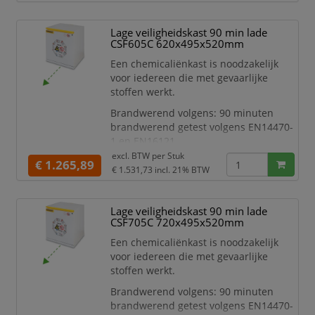
Voorzien van cilinderslot (elke
deur 1 slot, 2 sleutels per slot)
Lage veiligheidskast 90 min lade
Met geïsoleerde, thermisch
CSF605C 620x495x520mm
uitzettende dichtingen van
Een chemicaliënkast is noodzakelijk
30mm die een perfecte afsluiting
voor iedereen die met gevaarlijke
verzekeren bij een
stoffen werkt.
temperatuursverhoging volgens
EN14470-1
Brandwerend volgens: 90 minuten
Luchttoevoer
brandwerend getest volgens EN14470-
1 en EN16121
excl. BTW per
Stuk
Kenmerken:
€ 1.265,89
€ 1.531,73
incl. 21% BTW
Voldoet aan PGS 15
Voorzien van cilinderslot (elke
deur 1 slot, 2 sleutels per slot)
Lage veiligheidskast 90 min lade
Met geïsoleerde, thermisch
CSF705C 720x495x520mm
uitzettende dichtingen van
Een chemicaliënkast is noodzakelijk
30mm die een perfecte afsluiting
voor iedereen die met gevaarlijke
verzekeren bij een
stoffen werkt.
temperatuursverhoging volgens
EN14470-1
Brandwerend volgens: 90 minuten
Luchttoevoer
brandwerend getest volgens EN14470-