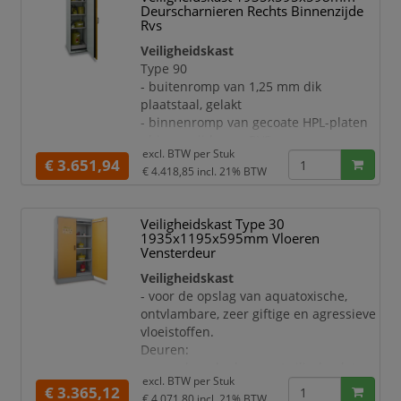
- deuraanslag rechts
Deurscharnieren Rechts Binnenzijde
- sluit bij brand automatisch dankzij
Rvs
thermomechanica
Veiligheidskast
Uitrusting:
Type 90
- opvanglegbord, draagvermogen 75 kg
- buitenromp van 1,25 mm dik
- legborden per 64 mm in hoogte
plaatstaal, gelakt
verstelbaar
- binnenromp van gecoate HPL-platen
- ontluchting via een centraal
- binnenzijde van RVS
ontluchtingssysteem in de achterwan
excl. BTW per
Stuk
Deuren:
€ 3.651,94
€ 4.418,85
incl. 21% BTW
- afsluitbaar met cilinderslot
- met geïntegreerde,
temperatuuronafhankelijke
Veiligheidskast Type 30
deurblokkering
1935x1195x595mm Vloeren
- deuraanslag rechts
Vensterdeur
- sluit bij brand automatisch dankzij
Veiligheidskast
thermomechanica
- voor de opslag van aquatoxische,
Uitrusting:
ontvlambare, zeer giftige en agressieve
- opvanglegbord, draagvermogen 75 kg
vloeistoffen.
- legborden per 64 mm in hoogte
Deuren:
verstelbaar
- openslaande deur met cilinderslot
- ontluchting via een centraal
excl. BTW per
Stuk
incl. 2 sleutels
€ 3.365,12
ontluchtingssysteem in de achterw
€ 4.071,80
incl. 21% BTW