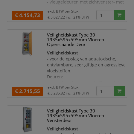
- vleugeldeuren met zichtvenster- met
aansluitstomp no
cilinderslot incl. 2 sleutels
excl. BTW per
Stuk
- met vastzetinstallatie en
€ 4.154,73
€ 5.027,22
incl. 21% BTW
binnenliggende noodontgrendeling
Uitrusting:
- sluit bij brand automatisch dankzij
Veiligheidskast Type 30
thermomechanica
1935x595x595mm Vloeren
- deuren bij temperatuurstijging naar \
Openslaande Deur
<50° C
Veiligheidskast
- toe- en afvoerkanalen bij
- voor de opslag van aquatoxische,
temperatuurstijging naar 70° C
ontvlambare, zeer giftige en agressieve
- ventilatie-aansluiting door
vloeistoffen.
aansluitstomp no
Deuren:
- openslaande deur met cilinderslot
excl. BTW per
Stuk
incl. 2 sleutels
€ 2.715,55
€ 3.285,82
incl. 21% BTW
- deuraanslag rechts
- met vastzetinstallatie en
binnenliggende noodontgrendeling
Veiligheidskast Type 30
Uitrusting:
1935x595x595mm Vloeren
- sluit bij brand automatisch dankzij
Vensterdeur
thermomechanica
Veiligheidskast
- deuren bij temperatuurstijging naar