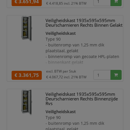
- afsluitbaar met cilinderslot
€ 3.651,94
€ 4.418,85
incl. 21% BTW
- met geïntegreerde,
temperatuuronafhankelijke
deurblokkering
Veiligheidskast 1935x595x595mm
- deuraanslag links
Deurscharnieren Rechts Binnen Gelakt
- sluit bij brand automatisch dankzij
Veiligheidskast
thermomechanica
Type 90
Uitrusting:
- buitenromp van 1,25 mm dik
- opvanglegbord, draagvermogen 75 kg
plaatstaal, gelakt
- legborden per 64 mm in hoogte
- binnenromp van gecoate HPL-platen
verstelbaar
- binnenkant gelakt
- ontluchting via een centraal
Deuren:
ontluchtingssysteem in de achterwa
excl. BTW per
Stuk
- afsluitbaar met cilinderslot
€ 3.361,75
€ 4.067,72
incl. 21% BTW
- met geïntegreerde,
temperatuuronafhankelijke
deurblokkering
Veiligheidskast 1935x595x595mm
- deuraanslag rechts
Deurscharnieren Rechts Binnenzijde
- sluit bij brand automatisch dankzij
Rvs
thermomechanica
Veiligheidskast
Uitrusting:
Type 90
- opvanglegbord, draagvermogen 75 kg
- buitenromp van 1,25 mm dik
- legborden per 64 mm in hoogte
plaatstaal, gelakt