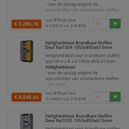
- met weergave van de sluitstand in
- voor de opslag volgens de
rood/g
voorschriften van ontvlambare stoffen
- van staal
excl. BTW per
Stuk
- met krasvaste en duurzame
€ 3.280,76
€ 3.969,72
incl. 21% BTW
structuur-poedercoating
- veiligheidselementen en
sluitmechanisme ter bescherming
Veiligheidskast Brandbare Stoffen
tegen corrosie aan de buitenkant van
Deur Ral1004 1953x893x615mm
de romp gemonteerd
Veiligheidskast voor brandbare stoffen
Deur:
type 90 H x B x D 1953x 893x 615mm
- openslaande deur
Veiligheidskast
- met 3-voudige ophanging
- voor de opslag volgens de
- te sluiten met profielcilinder
voorschriften van ontvlambare stoffen
- met weergave van de sluitstand in
- van staal
rood/g
- met krasvaste en duurzame
excl. BTW per
Stuk
structuur-poedercoating
€ 4.048,44
€ 4.898,61
incl. 21% BTW
- veiligheidselementen en
sluitmechanisme ter bescherming
tegen corrosie aan de buitenkant van
Veiligheidskast Brandbare Stoffen
de romp gemonteerd
Deur Ral7035 1953x893x615mm
Deuren:
Veiligheidskast voor brandbare stoffen