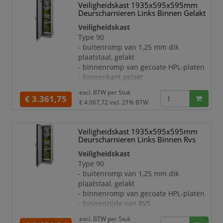
Veiligheidskast 1935x595x595mm
temperatuuronafhankelijke
Deurscharnieren Links Binnen Gelakt
deurblokkering
Veiligheidskast
- sluit bij brand automatisch dankzij
Type 90
thermomechanica
- buitenromp van 1,25 mm dik
Uitrusting:
plaatstaal, gelakt
- opvanglegbord, draagvermogen 75 kg
- binnenromp van gecoate HPL-platen
- legborden per 64 mm in hoogte
- binnenkant gelakt
verstelbaar
Deuren:
- ontluchting via een centraal
excl. BTW per
Stuk
- afsluitbaar met cilinderslot
€ 3.361,75
ontluchtingssysteem in de achterwa
€ 4.067,72
incl. 21% BTW
- met geïntegreerde,
temperatuuronafhankelijke
deurblokkering
Veiligheidskast 1935x595x595mm
- deuraanslag links
Deurscharnieren Links Binnen Rvs
- sluit bij brand automatisch dankzij
Veiligheidskast
thermomechanica
Type 90
Uitrusting:
- buitenromp van 1,25 mm dik
- opvanglegbord, draagvermogen 75 kg
plaatstaal, gelakt
- legborden per 64 mm in hoogte
- binnenromp van gecoate HPL-platen
verstelbaar
- binnenzijde van RVS
- ontluchting via een centraal
Deuren:
ontluchtingssysteem in de achterwand
excl. BTW per
Stuk