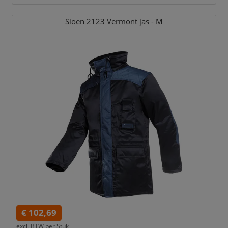
Sioen 2123 Vermont jas - M
€ 102,69
excl. BTW per
Stuk