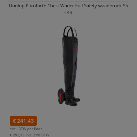
Dunlop Purofort+ Chest Wader Full Safety waadbroek S5
- 43
€ 241,43
excl. BTW per
Paar
€ 292,13
incl. 21% BTW