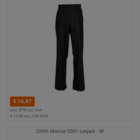
€ 14,87
excl. BTW per
Stuk
€ 17,99
incl. 21% BTW
OXXA Marcus 0391 Lasjack - M