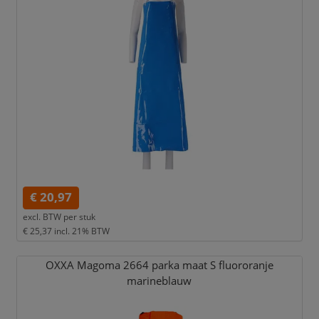
€ 20,97
excl. BTW per
stuk
€ 25,37
incl. 21% BTW
OXXA Magoma 2664 parka maat S fluororanje
marineblauw