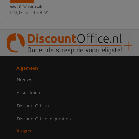
excl. BTW per
Stuk
€ 13,13
incl. 21% BTW
Algemeen
Nieuws
Assortiment
DiscountOffice+
DiscountOffice Inspiration
Vragen