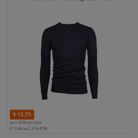
€ 12,73
excl. BTW per
Stuk
€ 15,40
incl. 21% BTW