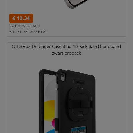
€ 10,34
excl. BTW per
Stuk
€ 12,51
incl. 21% BTW
OtterBox Defender Case iPad 10 Kickstand handband
zwart propack