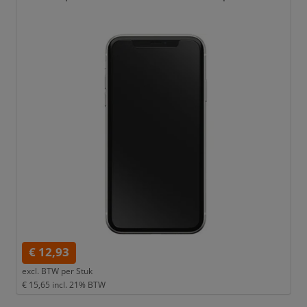
€ 12,93
excl. BTW per
Stuk
€ 15,65
incl. 21% BTW