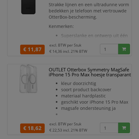
Kenmerken:
Strakke lijnen en een ultradunne vorm
bedekken je telefoon met vertrouwde
Drop+ | Overleeft vallen van
OtterBox-bescherming.
maximaal 1,8 meter
Voorzien van blauw lic
Kenmerken:
Superslanke en ontwerp uit één
stuk hoes die eenvoudig in je
excl. BTW per
Stuk
broekzak past.
€ 11,87
€ 14,36
incl. 21% BTW
Zijn solide vorm uit één deel is
met precisie ontworpen voor
jouw telefoon en zijn soft-touch
OUTLET Otterbox Symmetry MagSafe
randen zorgen voor een
iPhone 15 Pro Max hoesje transparant
uitstekende grip.
kleur doorzichtig
Verhoogde, afgeschuinde rand
soort product backcover
beschermt het aanraakscherm.
materiaal hardplastic
Qi Wireless Charging werkt met
geschikt voor iPhone 15 Pro Max
hoes
magsafe ondersteuning ja
Specificaties:
Compatibil
excl. BTW per
Stuk
€ 18,62
€ 22,53
incl. 21% BTW