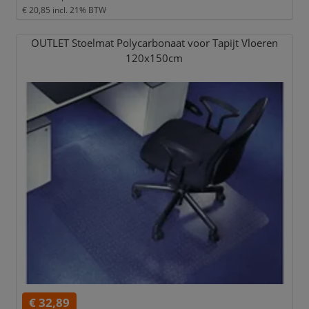
€ 20,85
incl. 21% BTW
OUTLET Stoelmat Polycarbonaat voor Tapijt Vloeren
120x150cm
€ 32,89