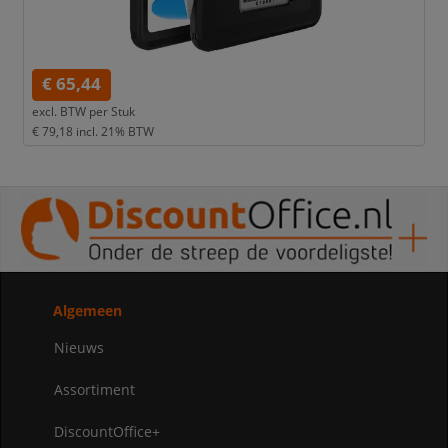
€ 65,44
excl. BTW per
Stuk
€ 79,18
incl. 21% BTW
Algemeen
Nieuws
Assortiment
DiscountOffice+