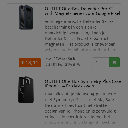
OUTLET OtterBox Defender Pro XT
with Magnets Series voor Google Pixel
Voor legendarische Defender Series
bescherming in een slanke,
doorzichtige verpakking koop je
Defender Series Pro XT Clear met
magneten. Het product is ontworpen
volgens 7X de militaire standaard en
heeft 182 valproeven glansrijk
excl. BTW per
Stuk
doorstaan voordat we het op de markt
€ 18,11
€ 21,91
incl. 21% BTW
brachten. Het heeft een dunner
tweelaags ontwerp met een frame
onder druk dat je apparaat stevig op
OUTLET OtterBox Symmetry Plus Case
zijn plaats houdt — en een
iPhone 14 Pro Max zwart
comfortabele grip. Ingebouwde
Haal alles uit je nieuwe Apple iPhone
magneten perfect uitge
met Symmetry+ Series met MagSafe.
De dunne hoes toont het strakke
design van je iPhone en is zorgvuldig
ontwikkeld voor interactie met het
nieuwe, innovatieve MagSafe-systeem