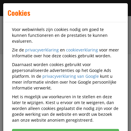
Menu
Cookies
Voor webwinkels zijn cookies nodig om goed te
kunnen functioneren en de prestaties te kunnen
evalueren.
Zie de
privacyverklaring
en
cookieverklaring
voor meer
informatie over hoe deze cookies gebruikt worden.
Daarnaast worden cookies gebruikt voor
filter
gepersonaliseerde advertenties op het Google Ads
platform. In de
privacyverklaring van Google
kunt u
Outlet
meer informatie vinden over hoe Google persoonlijke
informatie verwerkt.
DiscountOffice.nl Outlet
Het is mogelijk uw voorkeuren in te stellen en deze
later te wijzigen. Kiest u ervoor om te weigeren, dan
worden alleen cookies geplaatst die nodig zijn voor de
goede werking van de website en wordt uw bezoek
Het betreft hier de laatste stuks van een aantal
aan onze website anoniem geregistreerd.
artikelen in ons magazijn.
Zowel voor de prijs als leverbaarheid geldt OP=OP!