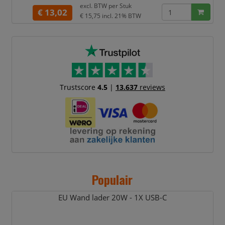
van Apple, wat de interactiviteit van je
excl. BTW per
Stuk
iPhone naar een hoger niveau tilt.
€ 13,02
€ 15,75
incl. 21% BTW
Kenmerken:
Ontworpen voor interactie met
het nieuwe, innovatieve MagSafe-
systeem van Apple
Duurzame antimicrobiële
technologie helpt de buitenka
Trustscore
4.5
|
13.637
reviews
Populair
EU Wand lader 20W - 1X USB-C