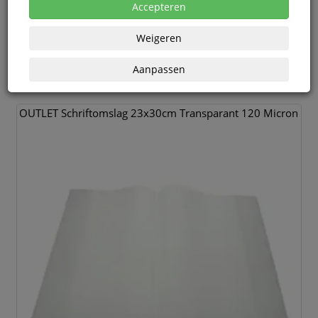
Accepteren
Uiteraard blijven de standaard garantievoorwaarden
van toepassing.
Weigeren
Aanpassen
Prijs oplopend
OUTLET Schriftomslag 23x30cm Transparant 120 Micron