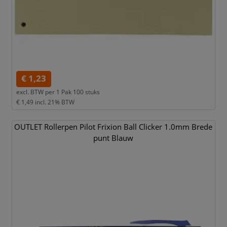
€ 1,23
excl. BTW per
1 Pak 100 stuks
€ 1,49
incl. 21% BTW
OUTLET Rollerpen Pilot Frixion Ball Clicker 1.0mm Brede
punt Blauw