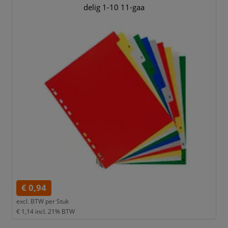
delig 1-10 11-gaa
€ 0,94
excl. BTW per
Stuk
€ 1,14
incl. 21% BTW