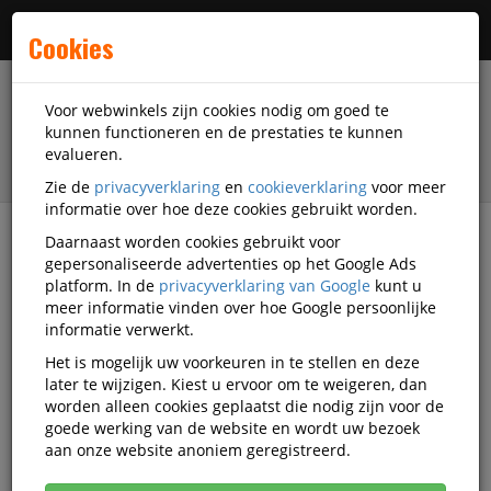
Menu
Cookies
Voor webwinkels zijn cookies nodig om goed te
kunnen functioneren en de prestaties te kunnen
evalueren.
Zie de
privacyverklaring
en
cookieverklaring
voor meer
informatie over hoe deze cookies gebruikt worden.
Daarnaast worden cookies gebruikt voor
filter
gepersonaliseerde advertenties op het Google Ads
platform. In de
privacyverklaring van Google
kunt u
Outlet
meer informatie vinden over hoe Google persoonlijke
informatie verwerkt.
DiscountOffice.nl Outlet
Het is mogelijk uw voorkeuren in te stellen en deze
later te wijzigen. Kiest u ervoor om te weigeren, dan
worden alleen cookies geplaatst die nodig zijn voor de
goede werking van de website en wordt uw bezoek
Het betreft hier de laatste stuks van een aantal
aan onze website anoniem geregistreerd.
artikelen in ons magazijn.
Zowel voor de prijs als leverbaarheid geldt OP=OP!