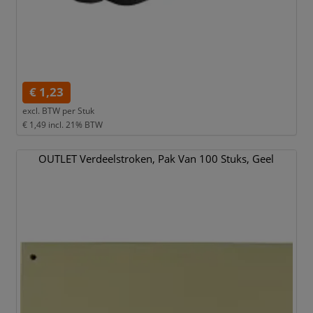
€ 1,23
excl. BTW per
Stuk
€ 1,49
incl. 21% BTW
OUTLET Verdeelstroken,
Pak Van 100 Stuks,
Geel