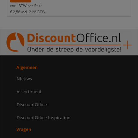
excl. BTW per
Stuk
€ 2,58
incl. 21% BTW
Algemeen
Nieuws
Assortiment
DiscountOffice+
DiscountOffice Inspiration
Vragen