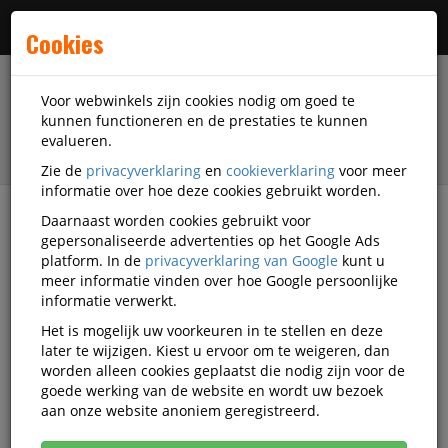
Menu
Cookies
Voor webwinkels zijn cookies nodig om goed te
kunnen functioneren en de prestaties te kunnen
evalueren.
Zie de
privacyverklaring
en
cookieverklaring
voor meer
informatie over hoe deze cookies gebruikt worden.
Daarnaast worden cookies gebruikt voor
filter
gepersonaliseerde advertenties op het Google Ads
platform. In de
privacyverklaring van Google
kunt u
Klusbenodigdheden
Elektronicacomponenten
meer informatie vinden over hoe Google persoonlijke
Passieve Componenten
Seder
informatie verwerkt.
OU8861-RLK-G.B4
Het is mogelijk uw voorkeuren in te stellen en deze
later te wijzigen. Kiest u ervoor om te weigeren, dan
Seder OUTLET Lid For 15mm
worden alleen cookies geplaatst die nodig zijn voor de
Button (grey)
goede werking van de website en wordt uw bezoek
aan onze website anoniem geregistreerd.