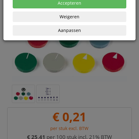
Accepteren
Weigeren
Aanpassen
€ 0,21
per stuk excl. BTW
€ 25,41
per 100 stuk incl. 21% BTW