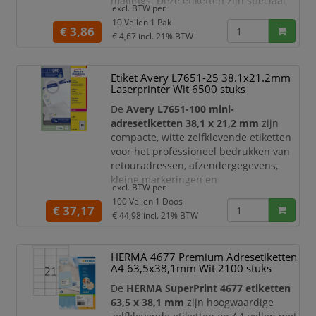
mailings. Deze etiketten zijn speciaal
excl. BTW per
ontwikkeld voor
inkjetprinters
en zijn
10 Vellen 1 Pak
ideaal wanneer uw post er verzorgd uit
€ 3,86
€ 4,67
incl. 21% BTW
moet zien én snel verwerkt moet
worden.
Etiket Avery L7651-25 38.1x21.2mm
Dankzij de
QuickDry™ technologie
Laserprinter Wit 6500 stuks
droogt de inkt direct na het afdrukken.
U hoeft dus niet te wachten voordat u
De
Avery L7651-100 mini-
de etiketten op d
adresetiketten 38,1 x 21,2 mm
zijn
compacte, witte zelfklevende etiketten
voor het professioneel bedrukken van
retouradressen, afzendergegevens,
kleine markeringen en
excl. BTW per
documentlabels. Deze mini-etiketten
100 Vellen 1 Doos
zijn ideaal voor bedrijven die hun
€ 37,17
€ 44,98
incl. 21% BTW
poststukken snel, netjes en herkenbaar
willen voorzien van een afzenderadres
of bedrijfslogo.
HERMA 4677 Premium Adresetiketten
A4 63,5x38,1mm Wit 2100 stuks
Wanneer een poststuk niet bezorgd
kan worden, zorgt een duidelijk
De
HERMA SuperPrint 4677 etiketten
retouradres ervoor dat he
63,5 x 38,1 mm
zijn hoogwaardige