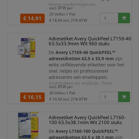
kleine markeringen en
excl. BTW per
documentlabels. Deze etiketten zijn
25 Vellen 1 Pak
ideaal voor zakelijke post, blanco
€ 14,91
€ 18,04
incl. 21% BTW
enveloppen, mailings en het
overzichtelijk labelen van documenten,
mappen of kleine voorwerpen.
Adresetiket Avery QuickPeel L7159-40
63.5x33.9mm Wit 960 stuks
Wanneer een poststuk niet bezorgd
kan worden, zorgt een duidelijk
De
Avery L7159-40 QuickPEEL™
retouradres ervoor dat h
adresetiketten 63,5 x 33,9 mm
zijn
witte zelfklevende etiketten voor het
snel, netjes en professioneel
adresseren van enveloppen,
poststukken en mailings. Deze
excl. BTW per
etiketten zijn speciaal geschikt voor
40 Vellen 1 Pak
laserprinters
en geoptimaliseerd voor
€ 16,15
€ 19,54
incl. 21% BTW
standaard envelopformaten,
waaronder C6 enveloppen.
Adresetiket Avery QuickPeel L7160-
Dankzij de praktische
QuickPEEL™
100 63.5x38.1mm Wit 2100 stuks
hulpstrip
verwerkt u etiketten snel en
efficiënt. Het etiketvel is voorzien van
De
Avery L7160-100 QuickPEEL™
een perforatielij
adresetiketten 63,5 x 38,1 mm
zijn