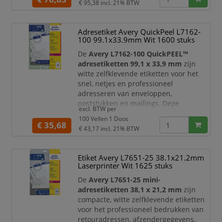
€ 95,38
incl. 21% BTW
standaard envelopformaten,
waaronder C6 enveloppen.
Adresetiket Avery QuickPeel L7162-
Dankzij de praktische
QuickPEEL™
100 99.1x33.9mm Wit 1600 stuks
hulpstrip
verwerkt u grote aantallen
etiketten snel en efficiënt. Het etiketvel
De
Avery L7162-100 QuickPEEL™
is voorzie
adresetiketten 99,1 x 33,9 mm
zijn
witte zelfklevende etiketten voor het
snel, netjes en professioneel
adresseren van enveloppen,
poststukken en mailings. Deze
excl. BTW per
etiketten zijn speciaal geschikt voor
100 Vellen 1 Doos
laserprinters
en geoptimaliseerd voor
€ 35,68
€ 43,17
incl. 21% BTW
standaard envelopformaten,
waaronder C6 enveloppen.
Etiket Avery L7651-25 38.1x21.2mm
Dankzij de praktische
QuickPEEL™
Laserprinter Wit 1625 stuks
hulpstrip
verwerkt u grote aantallen
etiketten snel en efficiënt. Het etiketvel
De
Avery L7651-25 mini-
is voorzien van
adresetiketten 38,1 x 21,2 mm
zijn
compacte, witte zelfklevende etiketten
voor het professioneel bedrukken van
retouradressen, afzendergegevens,