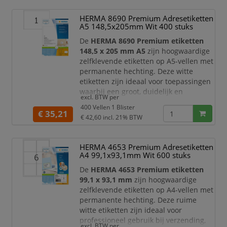
voor adresetiketten, retourlabels,
verzendinformatie, dossierlabels en
HERMA 8690 Premium Adresetiketten
duidelijke documentmarkeringen.
A5 148,5x205mm Wit 400 stuks
De etikett
De
HERMA 8690 Premium etiketten
148,5 x 205 mm A5
zijn hoogwaardige
zelfklevende etiketten op A5-vellen met
permanente hechting. Deze witte
etiketten zijn ideaal voor toepassingen
waarbij een groot, duidelijk en
excl. BTW per
professioneel label nodig is, zoals
400 Vellen 1 Blister
verzendetiketten, productinformatie,
€ 35,21
€ 42,60
incl. 21% BTW
magazijnlabels, documentmarkeringen,
dossierlabels en administratieve
labels.
HERMA 4653 Premium Adresetiketten
A4 99,1x93,1mm Wit 600 stuks
Dankzij het ruime
A5-formaat van
148,5 x 205 mm
bieden deze etiketten
De
HERMA 4653 Premium etiketten
veel ruimte vo
99,1 x 93,1 mm
zijn hoogwaardige
zelfklevende etiketten op A4-vellen met
permanente hechting. Deze ruime
witte etiketten zijn ideaal voor
professioneel gebruik bij verzending,
excl. BTW per