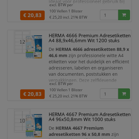
ideaal voor professioneel gebruik bij
excl. BTW per
verzending, adressering,
100 Vellen 1 Blister
productlabeling, magazijnbeheer,
€ 20,83
€ 25,20
incl. 21% BTW
archivering en kantoororganisatie.
Dankzij het ruime formaat zijn ze zeer
geschikt voor verzendetiketten,
HERMA 4666 Premium Adresetiketten
adresetiketten, productlabels,
A4 88,9x46,6mm Wit 1200 stuks
informatielabels en duidelijke
De
HERMA 4666 adresetiketten 88,9 x
documentmarkeringen.
46,6 mm
zijn professionele witte A4
De e
etiketten voor het duidelijk en efficiënt
adresseren, labelen en organiseren
van documenten, poststukken en
verpakkingen. Deze zelfklevende
excl. BTW per
etiketten zijn permanent hechtend en
100 Vellen 1 Blister
geschikt voor gebruik met
€ 20,83
€ 25,20
incl. 21% BTW
laserprinters, inkjetprinters,
kopieerapparaten,
kleurenlaserprinters en
HERMA 4667 Premium Adresetiketten
kleurenkopieerapparaten
. Dankzij het
A4 96x50,8mm Wit 1000 stuks
royale formaat zijn ze ideaal voor
De
HERMA 4667 Premium
adreslabels, verzendetiket
adresetiketten 96 x 50,8 mm
zijn