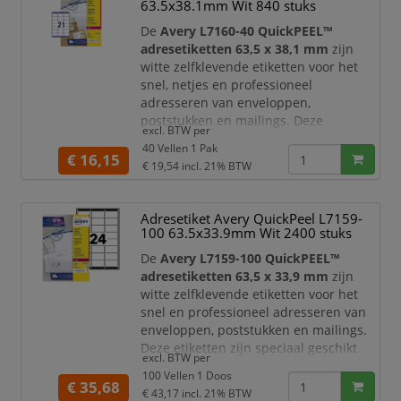
63.5x38.1mm Wit 840 stuks
hulpstrip
verwerkt u grote aantallen
etiketten snel en efficiënt. Het etiketvel
De
Avery L7160-40 QuickPEEL™
is voorzien van
adresetiketten 63,5 x 38,1 mm
zijn
witte zelfklevende etiketten voor het
snel, netjes en professioneel
adresseren van enveloppen,
poststukken en mailings. Deze
excl. BTW per
etiketten zijn speciaal geschikt voor
40 Vellen 1 Pak
laserprinters
en geoptimaliseerd voor
€ 16,15
€ 19,54
incl. 21% BTW
standaard envelopformaten,
waaronder C6 enveloppen.
Adresetiket Avery QuickPeel L7159-
Dankzij de praktische
QuickPEEL™
100 63.5x33.9mm Wit 2400 stuks
hulpstrip
verwerkt u etiketten snel en
efficiënt. Het etiketvel is voorzien van
De
Avery L7159-100 QuickPEEL™
een perforatielij
adresetiketten 63,5 x 33,9 mm
zijn
witte zelfklevende etiketten voor het
snel en professioneel adresseren van
enveloppen, poststukken en mailings.
Deze etiketten zijn speciaal geschikt
excl. BTW per
voor
laserprinters
en geoptimaliseerd
100 Vellen 1 Doos
voor standaard envelopformaten,
€ 35,68
€ 43,17
incl. 21% BTW