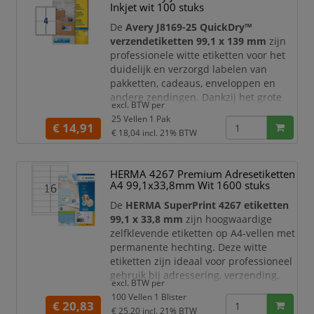
Inkjet wit 100 stuks
Deze Avery etiketten zijn geschikt voor
laserprinters
en geoptimaliseerd vo
De
Avery J8169-25 QuickDry™
verzendetiketten 99,1 x 139 mm
zijn
professionele witte etiketten voor het
duidelijk en verzorgd labelen van
pakketten, cadeaus, enveloppen en
andere zendingen. Dankzij het grote
excl. BTW per
formaat bieden deze verzendetiketten
25 Vellen 1 Pak
voldoende ruimte voor adresgegevens,
€ 14,91
€ 18,04
incl. 21% BTW
retourinformatie, barcodes,
verzendcodes of aanvullende
bezorginstructies.
HERMA 4267 Premium Adresetiketten
A4 99,1x33,8mm Wit 1600 stuks
Deze etiketten zijn speciaal ontwikkeld
voor
inkjetprinters
en zijn geschikt
De
HERMA SuperPrint 4267 etiketten
voor alle gang
99,1 x 33,8 mm
zijn hoogwaardige
zelfklevende etiketten op A4-vellen met
permanente hechting. Deze witte
etiketten zijn ideaal voor professioneel
gebruik bij adressering, verzending,
excl. BTW per
mailings, archivering, administratie en
100 Vellen 1 Blister
kantoororganisatie. Dankzij het
€ 20,83
€ 25,20
incl. 21% BTW