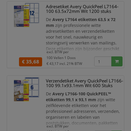
Adresetiket Avery QuickPeel L7164-
Dankzij de praktische
QuickPEEL™
100 63.5x72mm Wit 1200 stuks
hulpstrip
verwerkt u grote aantallen
etiketten snel en efficiënt. Het etiketvel
De
Avery L7164 etiketten 63,5 x 72
is voorzien van
mm
zijn professionele witte
adresetiketten en verzendetiketten
voor het snel, nauwkeurig en
storingsvrij verwerken van mailings.
Deze etiketten zijn bijzonder geschikt
excl. BTW per
voor
extra grote enveloppen
en
100 Vellen 1 Doos
standaard envelopformaten, waardoor
€ 35,68
€ 43,17
incl. 21% BTW
u eenvoudig grote hoeveelheden post
professioneel kunt adresseren. Dankzij
het ruime etiketformaat is er
Verzendetiket Avery QuickPeel L7166-
voldoende plaats voor adressen,
100 99.1x93.1mm Wit 600 Stuks
bedrijfslogo’s, retourinformatie, barco
De
Avery L7166-100 QuickPEEL™
etiketten 99,1 x 93,1 mm
zijn witte
zelfklevende etiketten voor het
professioneel adresseren, verzenden,
organiseren en labelen van
poststukken, documenten, pakketten
excl. BTW per
en producten. Dankzij het ruime