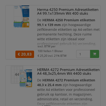
barcodes, magazijnlabels, dossierlabels
en duidelijke identificatie van grotere
Herma 4250 Premium Adresetiketten
oppervlakken. De etiketten zijn
A4 99.1x139mm Wit 400 stuks
permanent hechtend en blijven stevi
De
HERMA 4250 Premium etiketten
99,1 x 139 mm
zijn hoogwaardige
zelfklevende etiketten op A4-vellen met
permanente hechting. Deze ruime
witte etiketten zijn ideaal voor
professioneel gebruik bij verzending,
excl. BTW per
productlabeling, magazijnbeheer,
100 Vellen 1 Blister
archivering, administratie en
€ 20,83
€ 25,20
incl. 21% BTW
kantoororganisatie. Dankzij het grote
formaat zijn ze zeer geschikt voor
verzendetiketten, productlabels,
HERMA 4272 Premium Adresetiketten
informatielabels, dossierlabels en
A4 48,3x25,4mm Wit 4400 stuks
duidelijke documentmarkeringen.
De
HERMA 4272 Premium etiketten
De e
48,3 x 25,4 mm
zijn hoogwaardige
witte A4 etiketten voor professioneel
gebruik op kantoor, in magazijnen,
administratie, retail en verzending.
Deze zelfklevende etiketten zijn