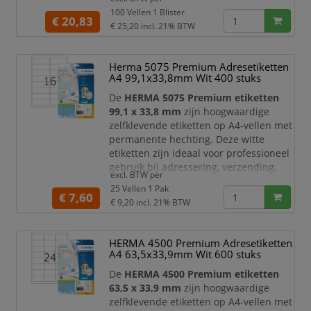
productlabeling, magazijnbeheer,
100 Vellen 1 Blister
archivering, administratie en
€ 20,83
€ 25,20
incl. 21% BTW
kantoororganisatie. Dankzij het grote
formaat zijn ze zeer geschikt voor
verzendetiketten, productlabels,
Herma 5075 Premium Adresetiketten
informatielabels, dossierlabels en
A4 99,1x33,8mm Wit 400 stuks
duidelijke documentmarkeringen.
De
HERMA 5075 Premium etiketten
De
99,1 x 33,8 mm
zijn hoogwaardige
zelfklevende etiketten op A4-vellen met
permanente hechting. Deze witte
etiketten zijn ideaal voor professioneel
gebruik bij adressering, verzending,
excl. BTW per
mailings, archivering, administratie en
25 Vellen 1 Pak
kantoororganisatie. Dankzij het
€ 7,60
€ 9,20
incl. 21% BTW
langwerpige formaat zijn ze zeer
geschikt voor adresetiketten,
retourlabels, verzendinformatie,
HERMA 4500 Premium Adresetiketten
dossierlabels, barcode-etiketten en
A4 63,5x33,9mm Wit 600 stuks
duidelijke documentmarkeringen.
De
HERMA 4500 Premium etiketten
63,5 x 33,9 mm
zijn hoogwaardige
zelfklevende etiketten op A4-vellen met