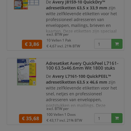
De
Avery J8159-10 QuickDry™
productlabels, ordners, dossiers e
adresetiketten 63,5 x 33,9 mm
zijn
witte zelfklevende etiketten voor het
professioneel adresseren van
enveloppen, mailings, brieven en
kaarten. Deze etiketten zijn speciaal
excl. BTW per
ontwikkeld voor
inkjetprinters
en zijn
10 Vellen 1 Pak
ideaal wanneer u snel een verzorgde
€ 3,86
€ 4,67
incl. 21% BTW
mailing wilt versturen zonder te
wachten tot de inkt droog is.
Adresetiket Avery QuickPeel L7161-
Dankzij de
QuickDry™ technologie
100 63.5x46.6mm Wit 1800 stuks
droogt de inkt direct na het afdrukken.
Hierdoor zijn de etiketten meteen k
De
Avery L7161-100 QuickPEEL™
adresetiketten 63,5 x 46,6 mm
zijn
witte zelfklevende etiketten voor het
snel, netjes en professioneel
adresseren van enveloppen,
poststukken en mailings. Deze
excl. BTW per
etiketten zijn speciaal geschikt voor
100 Vellen 1 Doos
laserprinters
en geoptimaliseerd voor
€ 35,68
€ 43,17
incl. 21% BTW
standaard envelopformaten,
waaronder C6 enveloppen.