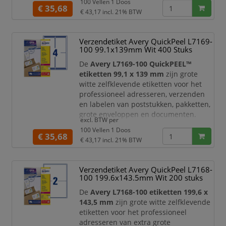
100 Vellen 1 Doos
formaat bieden deze etiketten veel
€ 35,68
€ 43,17
incl. 21% BTW
plaats voor adresgegevens,
retourinformatie, barcodes,
verzendcodes, logo’s of aanvullende
Verzendetiket Avery QuickPeel L7169-
tekst.
100 99.1x139mm Wit 400 Stuks
Deze Avery etiketten zijn speciaal
De
Avery L7169-100 QuickPEEL™
geschikt voor
laserprinters
en
etiketten 99,1 x 139 mm
zijn grote
geoptimaliseerd voo
witte zelfklevende etiketten voor het
professioneel adresseren, verzenden
en labelen van poststukken, pakketten,
grote enveloppen en documenten.
excl. BTW per
Dankzij het ruime formaat bieden deze
100 Vellen 1 Doos
etiketten veel plaats voor
€ 35,68
€ 43,17
incl. 21% BTW
adresgegevens, retourinformatie,
barcodes, verzendcodes, logo’s of
aanvullende bezorginformatie.
Verzendetiket Avery QuickPeel L7168-
100 199.6x143.5mm Wit 200 stuks
Deze Avery etiketten zijn speciaal
geschikt voor
laserprinters
en
De
Avery L7168-100 etiketten 199,6 x
geoptimal
143,5 mm
zijn grote witte zelfklevende
etiketten voor het professioneel
adresseren van extra grote