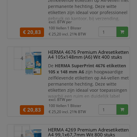
zelfklevende etiketten op A4-vellen met
permanente hechting. Deze witte
etiketten zijn ideaal voor professioneel
gebruik op kantoor, bij verzending,
excl. BTW per
archivering, administratie, mailings en
100 Vellen 1 Blister
productlabeling. Dankzij het praktische
€ 20,83
€ 25,20
incl. 21% BTW
formaat zijn ze zeer geschikt voor
adresetiketten, retourlabels,
dossierlabels, barcode-etiketten en
HERMA 4676 Premium Adresetiketten
duidelijke informatielabels.
A4 105x148mm (A6) Wit 400 stuks
De etiketten zijn pe
De
HERMA SuperPrint 4676 etiketten
105 x 148 mm A6
zijn hoogwaardige
zelfklevende etiketten op A4-vellen met
permanente hechting. Deze witte
etiketten zijn ideaal voor toepassingen
waarbij een ruim en duidelijk label
excl. BTW per
nodig is, zoals verzendetiketten,
100 Vellen 1 Blister
productinformatie, magazijnlabels,
€ 20,83
€ 25,20
incl. 21% BTW
documentmarkering, dossierlabels en
administratieve labels.
HERMA 4269 Premium Adresetiketten
Dankzij het formaat van
105 x 148 mm
A4 99,1x67,7mm Wit 800 stuks
bieden deze A6 etiketten veel ruimte