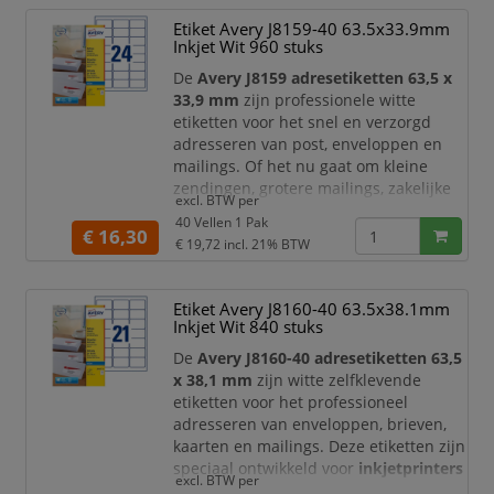
verwerkt of dagelijks zakelijke
Etiket Avery J8159-40 63.5x33.9mm
correspondentie verzendt: met deze
Inkjet Wit 960 stuks
etiketten zorgt
De
Avery J8159 adresetiketten 63,5 x
33,9 mm
zijn professionele witte
etiketten voor het snel en verzorgd
adresseren van post, enveloppen en
mailings. Of het nu gaat om kleine
zendingen, grotere mailings, zakelijke
excl. BTW per
correspondentie of dagelijkse
40 Vellen 1 Pak
postverwerking: met deze A4 etiketten
€ 16,30
€ 19,72
incl. 21% BTW
creëert u eenvoudig een nette en
uniforme uitstraling. Het formaat is
optimaal afgestemd op standaard
Etiket Avery J8160-40 63.5x38.1mm
envelopformaten en biedt voldoende
Inkjet Wit 840 stuks
ruimte voor duidelijke adr
De
Avery J8160-40 adresetiketten 63,5
x 38,1 mm
zijn witte zelfklevende
etiketten voor het professioneel
adresseren van enveloppen, brieven,
kaarten en mailings. Deze etiketten zijn
speciaal ontwikkeld voor
inkjetprinters
excl. BTW per
en bieden een uitstekende