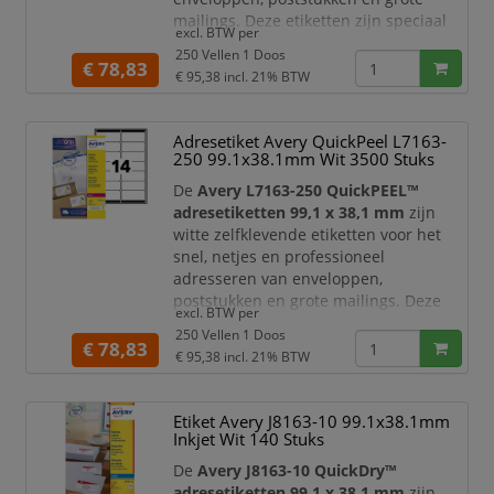
mailings. Deze etiketten zijn speciaal
excl. BTW per
geschikt voor
laserprinters
en
250 Vellen 1 Doos
geoptimaliseerd voor standaard
€ 78,83
€ 95,38
incl. 21% BTW
envelopformaten, waaronder C6
enveloppen.
Adresetiket Avery QuickPeel L7163-
Dankzij de praktische
QuickPEEL™
250 99.1x38.1mm Wit 3500 Stuks
hulpstrip
verwerkt u grote aantallen
etiketten snel en efficiënt. Het etiketvel
De
Avery L7163-250 QuickPEEL™
is voorzien
adresetiketten 99,1 x 38,1 mm
zijn
witte zelfklevende etiketten voor het
snel, netjes en professioneel
adresseren van enveloppen,
poststukken en grote mailings. Deze
excl. BTW per
etiketten zijn speciaal geschikt voor
250 Vellen 1 Doos
laserprinters
en geoptimaliseerd voor
€ 78,83
€ 95,38
incl. 21% BTW
standaard envelopformaten,
waaronder C6 enveloppen.
Etiket Avery J8163-10 99.1x38.1mm
Dankzij de praktische
QuickPEEL™
Inkjet Wit 140 Stuks
hulpstrip
verwerkt u grote aantallen
etiketten snel en efficiënt. Het etiketvel
De
Avery J8163-10 QuickDry™
is voorzie
adresetiketten 99,1 x 38,1 mm
zijn