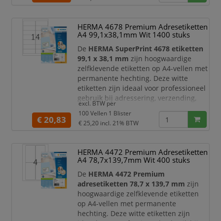
langwerpige formaat zijn ze zeer
geschikt voor adresetiketten,
retourlabels, verzendinformatie,
HERMA 4678 Premium Adresetiketten
dossierlabels, barcode-etiketten en
A4 99,1x38,1mm Wit 1400 stuks
duidelijke documentmarkering
De
HERMA SuperPrint 4678 etiketten
99,1 x 38,1 mm
zijn hoogwaardige
zelfklevende etiketten op A4-vellen met
permanente hechting. Deze witte
etiketten zijn ideaal voor professioneel
gebruik bij adressering, verzending,
excl. BTW per
mailings, archivering, administratie en
100 Vellen 1 Blister
kantoororganisatie. Dankzij het
€ 20,83
€ 25,20
incl. 21% BTW
praktische langwerpige formaat zijn ze
zeer geschikt voor adresetiketten,
retourlabels, verzendinformatie,
HERMA 4472 Premium Adresetiketten
dossierlabels en duidelijke
A4 78,7x139,7mm Wit 400 stuks
documentmarkeringen.
De
HERMA 4472 Premium
D
adresetiketten 78,7 x 139,7 mm
zijn
hoogwaardige zelfklevende etiketten
op A4-vellen met permanente
hechting. Deze witte etiketten zijn