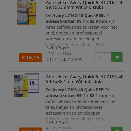
Adresetiket Avery QuickPeel L7162-40
Dankzij de snel drogende afdruk zijn
99.1x33.9mm Wit 640 stuks
de etiketten
direct na het printen klaar
voor gebruik
. De inkt droogt
De
Avery L7162-40 QuickPEEL™
onmiddellijk, wa
adresetiketten 99,1 x 33,9 mm
zijn
witte zelfklevende etiketten voor het
snel, netjes en professioneel
adresseren van enveloppen,
poststukken en mailings. Deze
excl. BTW per
etiketten zijn geschikt voor
40 Vellen 1 Pak
laserprinters
en geoptimaliseerd voor
€ 16,15
€ 19,54
incl. 21% BTW
standaard envelopformaten,
waaronder C6 enveloppen.
Adresetiket Avery QuickPeel L7163-40
Dankzij de handige
QuickPEEL™
99.1x38.1mm Wit 560 stuks
hulpstrip
verwerkt u etiketten snel en
efficiënt. Het etiketvel is voorzien van
De
Avery L7163-40 QuickPEEL™
een perforatielijn; wanneer u
adresetiketten 99,1 x 38,1 mm
zijn
witte zelfklevende etiketten voor het
snel, netjes en professioneel
adresseren van enveloppen,
poststukken en mailings. Deze
excl. BTW per
etiketten zijn speciaal geschikt voor
40 Vellen 1 Pak
laserprinters
en geoptimaliseerd voor