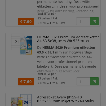
permanente hechting. Deze witte
etiketten zijn ideaal voor professioneel
gebruik bij adressering, verzending,
excl. BTW per
mailings, archivering, administratie en
25 Vellen 1 Pak
kantoororganisatie. Dankzij het
€ 7,60
€ 9,20
incl. 21% BTW
praktische formaat zijn ze zeer geschikt
voor adresetiketten, retourlabels,
dossierlabels, productlabels en
HERMA 5029 Premium Adresetiketten
duidelijke documentmarkeringen.
A4 63,5x38,1mm Wit 525 stuks
De etiketten zijn pe
De
HERMA 5029 Premium etiketten
63,5 x 38,1 mm
zijn hoogwaardige
witte zelfklevende etiketten op A4-
vellen voor professioneel print- en
labelwerk. Deze permanent klevende
etiketten zijn geschikt voor
excl. BTW per
laserprinters, inkjetprinters,
25 Vellen 1 Pak
kopieerapparaten,
€ 7,60
€ 9,20
incl. 21% BTW
kleurenlaserprinters en
kleurenkopieerapparaten
. Dankzij het
praktische formaat zijn ze ideaal voor
Adresetiket Avery J8159-10
adressering, verzendetiketten,
63.5x33.9mm Inkjet Wit 240 Stuks
retourlabels, archiefetiketten,