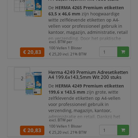
documentmarkeringen.
De
HERMA 4265 Premium etiketten
D
63,5 x 46,6 mm
zijn hoogwaardige
witte zelfklevende etiketten op A4-
vellen voor professioneel gebruik in
kantoor, magazijn, administratie, retail
en verzending. Door het praktische
excl. BTW per
formaat zijn deze etiketten ideaal voor
100 Vellen 1 Blister
adresetiketten, verzendetiketten,
€ 20,83
€ 25,20
incl. 21% BTW
productlabels, barcodes,
ordneretiketten, dossierlabels,
voorraadlabels en algemene
Herma 4249 Premium Adresetiketten
organisatie. De etiketten zijn
A4 199.6x143,5mm Wit 200 stuks
permanent hechtend en blijven stevig
De
HERMA 4249 Premium etiketten
zitten
199,6 x 143,5 mm
zijn grote, witte
zelfklevende etiketten op A4-vellen
voor professioneel gebruik in
verzending, magazijn, kantoor,
administratie en retail. Dankzij het
excl. BTW per
ruime formaat zijn deze etiketten
100 Vellen 1 Blister
ideaal voor pakketten, dozen,
€ 20,83
€ 25,20
incl. 21% BTW
verzendlabels, productinformatie,