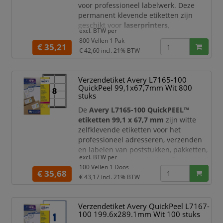
voor professioneel labelwerk. Deze
permanent klevende etiketten zijn
geschikt voor
laserprinters,
excl. BTW per
inkjetprinters, kopieerapparaten,
800 Vellen 1 Pak
kleurenlaserprinters en
€ 35,21
€ 42,60
incl. 21% BTW
kleurenkopieerapparaten
. Dankzij het
grote A6-formaat zijn ze ideaal voor
pakketten, dozen, verzendetiketten,
Verzendetiket Avery L7165-100
productlabels, magazijnlabels, ordners,
QuickPeel 99,1x67,7mm Wit 800
dossiers en duidelijke identificati
stuks
De
Avery L7165-100 QuickPEEL™
etiketten 99,1 x 67,7 mm
zijn witte
zelfklevende etiketten voor het
professioneel adresseren, verzenden
en labelen van poststukken, pakketten,
excl. BTW per
documenten en producten. Dankzij het
100 Vellen 1 Doos
ruime formaat bieden deze etiketten
€ 35,68
€ 43,17
incl. 21% BTW
voldoende ruimte voor adresgegevens,
retourinformatie, barcodes,
verzendcodes, logo’s of aanvullende
Verzendetiket Avery QuickPeel L7167-
informatie.
100 199.6x289.1mm Wit 100 stuks