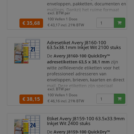
enveloppen, pakketten, documenten en
mailings. Dankzij het ruime formaat
excl. BTW per
bieden deze etiketten veel plaats voor
100 Vellen 1 Doos
adresgegevens, retourinformatie,
€ 35,68
€ 43,17
incl. 21% BTW
barcodes, verzendcodes, logo’s of
aanvullende bezorginformatie.
Adresetiket Avery J8160-100
Deze Avery etiketten zijn speciaal
63.5x38.1mm Inkjet Wit 2100 stuks
geschikt voor
laserprinters
en
geoptimaliseerd voor standaard envel
De
Avery J8160-100 QuickDry™
adresetiketten 63,5 x 38,1 mm
zijn
witte zelfklevende etiketten voor het
professioneel adresseren van
enveloppen, brieven, kaarten en direct
mail. Deze etiketten zijn speciaal
excl. BTW per
ontwikkeld voor
inkjetprinters
en zijn
100 Vellen 1 Doos
ideaal wanneer u regelmatig mailings
€ 38,15
€ 46,16
incl. 21% BTW
verstuurt die er verzorgd, duidelijk en
representatief uit moeten zien.
Etiket Avery J8159-100 63.5x33.9mm
Dankzij de
QuickDry™ technologie
Inkjet Wit 2400 stuks
droogt de inkt direct na het afdrukken.
U hoeft dus niet te w
De
Avery J8159-100 QuickDry™