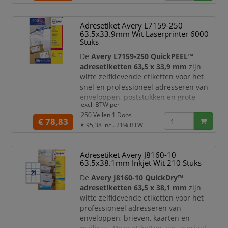
waaronder C6 enveloppen.
Dankzij de praktische
QuickPEEL™
Adresetiket Avery L7159-250
hulpstrip
verwerkt u grote aantallen
63.5x33.9mm Wit Laserprinter 6000
etiketten snel en efficiënt. Het etiketvel
Stuks
is voorzien van een perf
De
Avery L7159-250 QuickPEEL™
adresetiketten 63,5 x 33,9 mm
zijn
witte zelfklevende etiketten voor het
snel en professioneel adresseren van
enveloppen, poststukken en grote
excl. BTW per
mailings. Deze etiketten zijn speciaal
250 Vellen 1 Doos
geschikt voor
laserprinters
en
€ 78,83
€ 95,38
incl. 21% BTW
geoptimaliseerd voor standaard
envelopformaten, waaronder C6
enveloppen.
Adresetiket Avery J8160-10
63.5x38.1mm Inkjet Wit 210 Stuks
Dankzij de praktische
QuickPEEL™
hulpstrip
verwerkt u grote aantallen
De
Avery J8160-10 QuickDry™
etiketten snel en efficiënt. Het etiketvel
adresetiketten 63,5 x 38,1 mm
zijn
is voorzien van ee
witte zelfklevende etiketten voor het
professioneel adresseren van
enveloppen, brieven, kaarten en