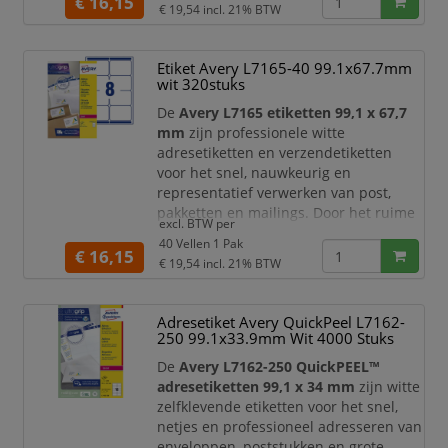
€ 16,15
€ 19,54
incl. 21% BTW
standaard envelopformaten,
waaronder C6 enveloppen.
Etiket Avery L7165-40 99.1x67.7mm
Dankzij de praktische
QuickPEEL™
wit 320stuks
hulpstrip
verwerkt u etiketten snel en
efficiënt. Het etiketvel is voorzien van
De
Avery L7165 etiketten 99,1 x 67,7
een perforatielij
mm
zijn professionele witte
adresetiketten en verzendetiketten
voor het snel, nauwkeurig en
representatief verwerken van post,
pakketten en mailings. Door het ruime
excl. BTW per
formaat zijn deze etiketten ideaal voor
40 Vellen 1 Pak
C6 enveloppen
, standaard
€ 16,15
€ 19,54
incl. 21% BTW
envelopformaten, grotere poststukken
en zakelijke verzendingen waarbij extra
ruimte gewenst is voor adresgegevens,
Adresetiket Avery QuickPeel L7162-
retourinformatie, logo’s, barcodes of
250 99.1x33.9mm Wit 4000 Stuks
verzendinstructies.
De
Avery L7162-250 QuickPEEL™
adresetiketten 99,1 x 34 mm
zijn witte
zelfklevende etiketten voor het snel,
netjes en professioneel adresseren van
enveloppen, poststukken en grote