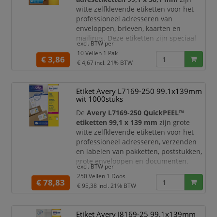
witte zelfklevende etiketten voor het
professioneel adresseren van
enveloppen, brieven, kaarten en
mailings. Deze etiketten zijn speciaal
excl. BTW per
ontwikkeld voor
inkjetprinters
en zijn
10 Vellen 1 Pak
ideaal wanneer uw post er verzorgd uit
€ 3,86
€ 4,67
incl. 21% BTW
moet zien én snel verwerkt moet
worden.
Etiket Avery L7169-250 99.1x139mm
Dankzij de
QuickDry™ technologie
wit 1000stuks
droogt de inkt direct na het afdrukken.
U hoeft dus niet te wachten voordat u
De
Avery L7169-250 QuickPEEL™
de etiketten op d
etiketten 99,1 x 139 mm
zijn grote
witte zelfklevende etiketten voor het
professioneel adresseren, verzenden
en labelen van pakketten, poststukken,
grote enveloppen en documenten.
excl. BTW per
Dankzij het ruime formaat bieden deze
250 Vellen 1 Doos
etiketten veel plaats voor
€ 78,83
€ 95,38
incl. 21% BTW
adresgegevens, retourinformatie,
barcodes, verzendcodes, logo’s of
aanvullende bezorginformatie.
Etiket Avery J8169-25 99.1x139mm