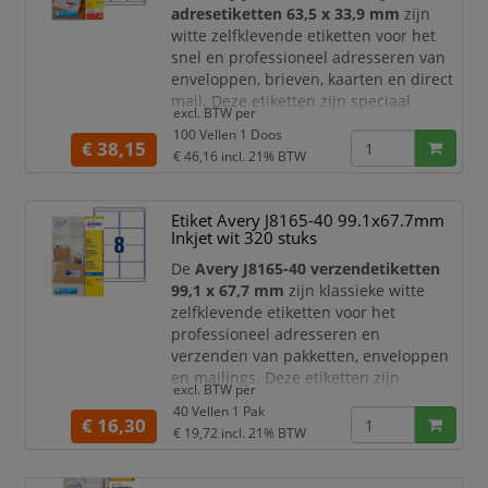
adresetiketten 63,5 x 33,9 mm
zijn
witte zelfklevende etiketten voor het
snel en professioneel adresseren van
enveloppen, brieven, kaarten en direct
mail. Deze etiketten zijn speciaal
excl. BTW per
ontwikkeld voor
inkjetprinters
en zijn
100 Vellen 1 Doos
ideaal wanneer u regelmatig mailings
€ 38,15
€ 46,16
incl. 21% BTW
verstuurt die er verzorgd en
representatief uit moeten zien.
Etiket Avery J8165-40 99.1x67.7mm
Dankzij de
QuickDry™ technologie
Inkjet wit 320 stuks
droogt de inkt direct na het afdrukken.
U hoeft dus niet te wach
De
Avery J8165-40 verzendetiketten
99,1 x 67,7 mm
zijn klassieke witte
zelfklevende etiketten voor het
professioneel adresseren en
verzenden van pakketten, enveloppen
en mailings. Deze etiketten zijn
excl. BTW per
speciaal geschikt voor
inkjetprinters
40 Vellen 1 Pak
en leveren een duidelijke, goed
€ 16,30
€ 19,72
incl. 21% BTW
leesbare afdruk met scherpe tekst en
heldere kleuren.