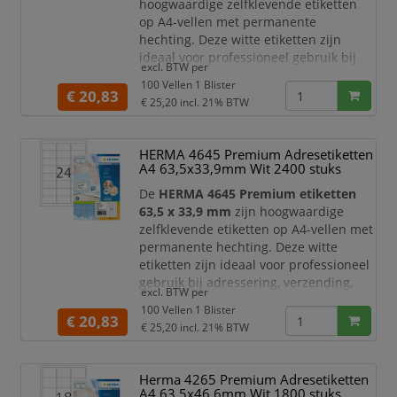
hoogwaardige zelfklevende etiketten
op A4-vellen met permanente
hechting. Deze witte etiketten zijn
ideaal voor professioneel gebruik bij
excl. BTW per
adressering, verzending, mailings,
100 Vellen 1 Blister
archivering, administratie en
€ 20,83
€ 25,20
incl. 21% BTW
kantoororganisatie. Dankzij het
praktische formaat zijn ze zeer geschikt
voor adresetiketten, verzendetiketten,
HERMA 4645 Premium Adresetiketten
retourlabels, productlabels en
A4 63,5x33,9mm Wit 2400 stuks
duidelijke documentmarkeringen.
De
HERMA 4645 Premium etiketten
De etiketten z
63,5 x 33,9 mm
zijn hoogwaardige
zelfklevende etiketten op A4-vellen met
permanente hechting. Deze witte
etiketten zijn ideaal voor professioneel
gebruik bij adressering, verzending,
excl. BTW per
mailings, archivering, administratie en
100 Vellen 1 Blister
kantoororganisatie. Dankzij het
€ 20,83
€ 25,20
incl. 21% BTW
praktische formaat zijn ze zeer geschikt
voor adresetiketten, retourlabels,
dossierlabels, productlabels, barcode-
Herma 4265 Premium Adresetiketten
etiketten en duidelijke
A4 63,5x46,6mm Wit 1800 stuks