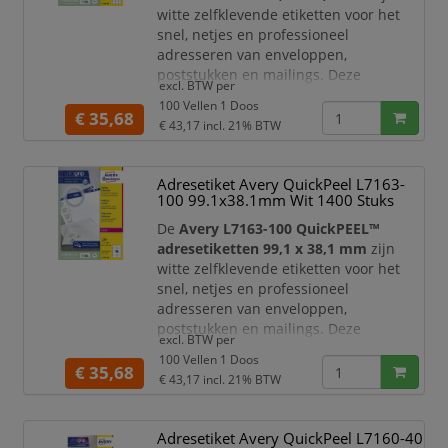
witte zelfklevende etiketten voor het
snel, netjes en professioneel
adresseren van enveloppen,
poststukken en mailings. Deze
excl. BTW per
etiketten zijn speciaal geschikt voor
100 Vellen 1 Doos
laserprinters
en geoptimaliseerd voor
€ 35,68
€ 43,17
incl. 21% BTW
standaard envelopformaten,
waaronder C6 enveloppen.
Adresetiket Avery QuickPeel L7163-
Dankzij de praktische
QuickPEEL™
100 99.1x38.1mm Wit 1400 Stuks
hulpstrip
zijn de etiketten extra snel
van het rugvel te halen. Door de strip
De
Avery L7163-100 QuickPEEL™
langs de perforati
adresetiketten 99,1 x 38,1 mm
zijn
witte zelfklevende etiketten voor het
snel, netjes en professioneel
adresseren van enveloppen,
poststukken en mailings. Deze
excl. BTW per
etiketten zijn speciaal geschikt voor
100 Vellen 1 Doos
laserprinters
en geoptimaliseerd voor
€ 35,68
€ 43,17
incl. 21% BTW
standaard envelopformaten,
waaronder C6 enveloppen.
Adresetiket Avery QuickPeel L7160-40
Dankzij de praktische
QuickPEEL™