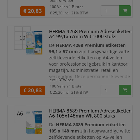
excl. BTW per
permanent hechtend en geschikt voor
100 Vellen 1 Blister
vrijwel alle printomgevingen,
€ 20,83
€ 25,20
incl. 21% BTW
waaronder
laserprinters,
inkjetprinters, kopieerapparaten,
kleurenlaserprinters en
HERMA 4268 Premium Adresetiketten
kleurenkopieerapparaten
. Dankzij het
A4 99,1x57mm Wit 1000 stuks
compacte formaat zijn ze ideaal voor
De
HERMA 4268 Premium etiketten
adressering, pr
99,1 x 57 mm
zijn hoogwaardige witte
zelfklevende etiketten op A4-vellen
voor professioneel gebruik in kantoor,
magazijn, administratie, retail en
verzending. Deze permanent klevende
excl. BTW per
etiketten zijn geschikt voor
100 Vellen 1 Blister
laserprinters, inkjetprinters,
€ 20,83
€ 25,20
incl. 21% BTW
kopieerapparaten,
kleurenlaserprinters en
kleurenkopieerapparaten
. Dankzij het
HERMA 8689 Premium Adresetiketten
ruime formaat zijn ze ideaal voor
A6 105x148mm Wit 800 stuks
adressering, verzendetiketten,
De
HERMA 8689 Premium etiketten
productlabels, barcodes, ar
105 x 148 mm
zijn hoogwaardige witte
zelfklevende etiketten op A6-vellen