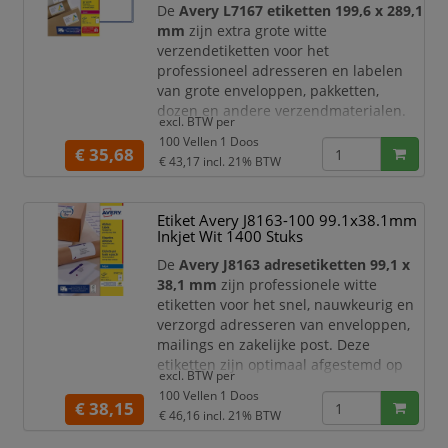
Deze Avery etiketten zijn geschikt voor
De
Avery L7167 etiketten 199,6 x 289,1
laserprinters
en geoptimaliseerd voor
mm
zijn extra grote witte
standaard
verzendetiketten voor het
professioneel adresseren en labelen
van grote enveloppen, pakketten,
dozen en andere verzendmaterialen.
excl. BTW per
Dankzij het royale A4-formaat biedt
100 Vellen 1 Doos
ieder etiket veel ruimte voor
€ 35,68
€ 43,17
incl. 21% BTW
adresgegevens, retourinformatie,
logo’s, barcodes, ordergegevens of
duidelijke verzendinstructies. Deze
Etiket Avery J8163-100 99.1x38.1mm
etiketten zijn ideaal voor kantoren,
Inkjet Wit 1400 Stuks
webshops, magazijnen,
De
Avery J8163 adresetiketten 99,1 x
verzendafdelingen en o
38,1 mm
zijn professionele witte
etiketten voor het snel, nauwkeurig en
verzorgd adresseren van enveloppen,
mailings en zakelijke post. Deze
etiketten zijn optimaal afgestemd op
excl. BTW per
standaard envelopformaten en
100 Vellen 1 Doos
bijzonder geschikt voor
C6 enveloppen
.
€ 38,15
€ 46,16
incl. 21% BTW
Of u nu een last-minute direct mail wilt
versturen, regelmatig grotere mailings