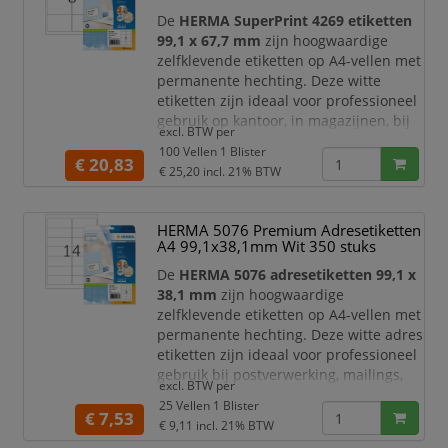
voor adressen, barcodes, ar
De
HERMA SuperPrint 4269 etiketten
99,1 x 67,7 mm
zijn hoogwaardige
zelfklevende etiketten op A4-vellen met
permanente hechting. Deze witte
etiketten zijn ideaal voor professioneel
gebruik op kantoor, in magazijnen, bij
excl. BTW per
verzending, archivering, administratie
100 Vellen 1 Blister
en productlabeling. Dankzij het ruime
€ 20,83
€ 25,20
incl. 21% BTW
formaat zijn ze zeer geschikt voor
verzendetiketten, productlabels,
magazijnlabels, dossierlabels, barcode-
HERMA 5076 Premium Adresetiketten
etiketten en duidelijke
A4 99,1x38,1mm Wit 350 stuks
informatielabels.
De
HERMA 5076 adresetiketten 99,1 x
D
38,1 mm
zijn hoogwaardige
zelfklevende etiketten op A4-vellen met
permanente hechting. Deze witte adres
etiketten zijn ideaal voor professioneel
gebruik bij postverwerking, mailings,
excl. BTW per
verzending, archivering, administratie
25 Vellen 1 Blister
en kantoororganisatie. Dankzij het
€ 7,53
€ 9,11
incl. 21% BTW
praktische formaat zijn ze zeer geschikt