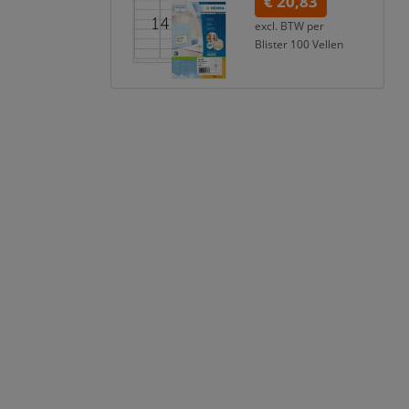
€ 20,83
excl. BTW per
Blister 100 Vellen
€ 25,20
incl. 21% BTW