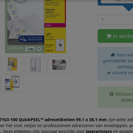
In wink
Voorraad
gemiddelde leve
werkda
Actuele v
Milieuvri
produ
7163-100 QuickPEEL™ adresetiketten 99,1 x 38,1 mm
zijn witte ze
oor het snel, netjes en professioneel adresseren van enveloppen, 
. Deze etiketten zijn speciaal geschikt voor
laserprinters
en geopti