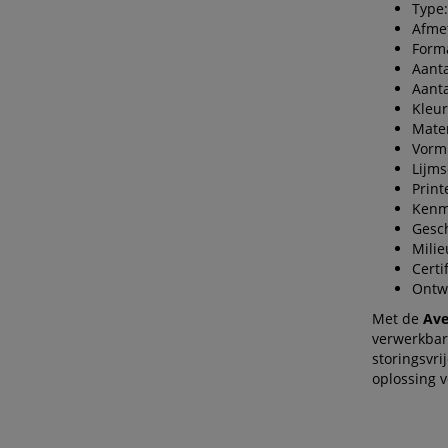
Type:
Afmet
Forma
Aanta
Aanta
Kleur
Mater
Vorm:
Lijms
Print
Kenm
Gesch
Milie
Certi
Ontwe
Met de
Ave
verwerkbar
storingsvr
oplossing v