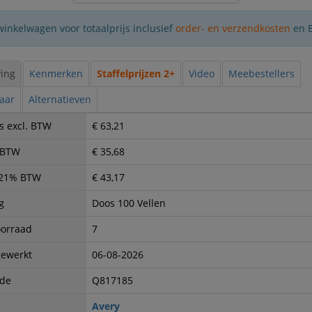
winkelwagen voor totaalprijs inclusief
order- en verzendkosten
en 
ing
Kenmerken
Staffelprijzen 2+
Video
Meebestellers
baar
Alternatieven
s excl. BTW
€ 63,21
. BTW
€ 35,68
. 21% BTW
€ 43,17
g
Doos 100 Vellen
oorraad
7
gewerkt
06-08-2026
ode
Q817185
Avery