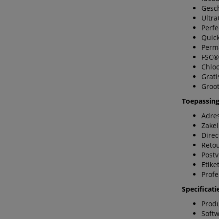
Gesch
Ultra
Perfe
Quic
Perm
FSC® 
Chloo
Grati
Groot
Toepassing
Adres
Zakel
Direc
Retou
Postv
Etike
Profe
Specificati
Produ
Soft