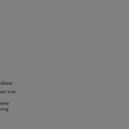
hikbaar
voor snel
iënte
ring.