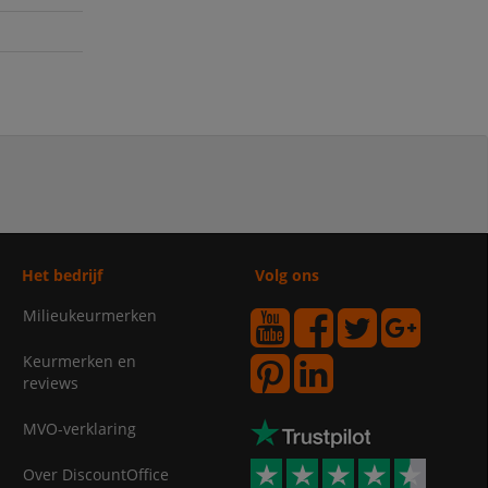
Het bedrijf
Volg ons
Milieukeurmerken
Keurmerken en
reviews
MVO-verklaring
Over DiscountOffice