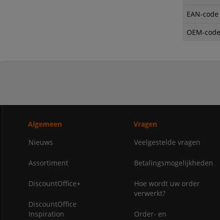
EAN-code
OEM-cod
Algemeen
Vragen
Nieuws
Veelgestelde vragen
Assortiment
Betalingsmogelijkheden
DiscountOffice+
Hoe wordt uw order
verwerkt?
DiscountOffice
Inspiration
Order- en