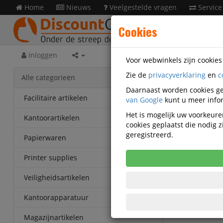
Home
Nieuws
Veelgestelde vragen
Service
Cookies
Inloggen
Voor webwinkels zijn cookie
Zie de
privacyverklaring
en
c
Papie
Alle categorieën
Daarnaast worden cookies ge
Adreset
Facilitaire artikelen
van Google
kunt u meer infor
Wit 140
Het is mogelijk uw voorkeuren
Kantoorartikelen
cookies geplaatst die nodig
Korting v
geregistreerd.
Papierwaren
Vanaf € 35
eenheden
Printer supplies
Veiligheidsartikelen
Kantoorapparatuur
Magazijnartikelen