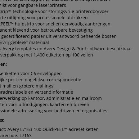
ikt voor gangbare laserprinters
Grip™ technologie voor storingsvrije printerdoorvoer
cte uitlijning voor professionele afdrukken
kPEEL™ hulpstrip voor snel en eenvoudig aanbrengen
anent klevend voor betrouwbare bevestiging
gecertificeerd papier uit verantwoord beheerde bossen
rvrij gebleekt materiaal
s Avery templates en Avery Design & Print software beschikbaar
verpakking met 1.400 etiketten op 100 vellen
en:
etiketten voor C6 enveloppen
ijke post en dagelijkse correspondentie
t mail en grotere mailings
radreslabels en verzendinformatie
erwerking op kantoor, administratie en mailroom
tten voor uitnodigingen, kaarten en brieven
ssionele adressering voor bedrijven en organisaties
es:
ct: Avery L7163-100 QuickPEEL™ adresetiketten
warecode: L7163