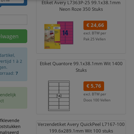
Etiket Avery L7363P-25 99.1x38.1mm
Neon Roze 350 Stuks
€ 24,66
excl. BTW per
elwagen
Pak 25 Vellen
€ 29,84
incl. 21% BTW
artikel,
rtijd 1 à 2
Etiket Quantore 99.1x38.1mm Wit 1400
gen.
Stuks
oorraad:
7
€ 5,76
excl. BTW per
endelijk
Doos 100 Vellen
ct
€ 6,97
incl. 21% BTW
lfklevende
Verzendetiket Avery QuickPeel L7167-100
poststukken
199.6x289.1mm Wit 100 stuks
maliseerd