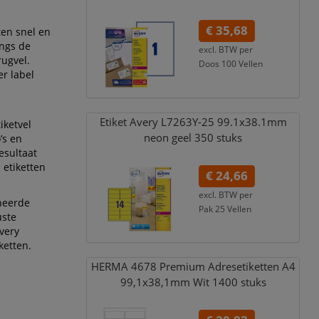
€ 35,68
ten snel en
angs de
excl. BTW per
rugvel.
Doos 100 Vellen
r label
€ 43,17
incl. 21% BTW
Etiket Avery L7263Y-25 99.1x38.1mm
iketvel
neon geel 350 stuks
’s en
esultaat
 etiketten
€ 24,66
excl. BTW per
heerde
Pak 25 Vellen
uste
€ 29,84
incl. 21% BTW
very
ketten.
HERMA 4678 Premium Adresetiketten A4
99,
1x38,
1mm Wit 1400 stuks