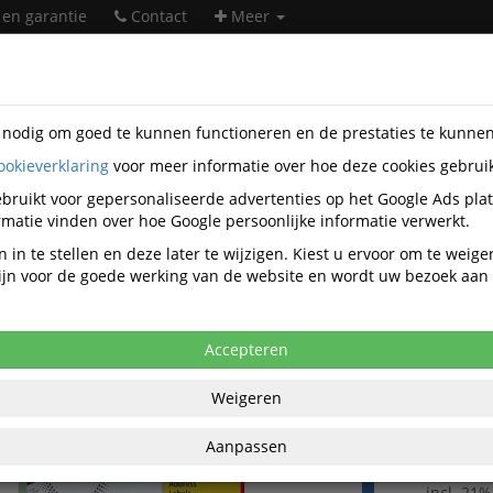
 en garantie
Contact
Meer
s nodig om goed te kunnen functioneren en de prestaties te kunne
ookieverklaring
voor meer informatie over hoe deze cookies gebrui
rwaren
Etiketten
Adresetiketten
Avery
Q817185
bruikt voor gepersonaliseerde advertenties op het Google Ads pla
iket Avery QuickPeel L7163-100 99.1x
matie vinden over hoe Google persoonlijke informatie verwerkt.
0 Stuks
 in te stellen en deze later te wijzigen. Kiest u ervoor om te weig
 zijn voor de goede werking van de website en wordt uw bezoek aa
anaf aankoop 2 eenheden, zie
prijsoverzicht
,16 excl. BTW bij aankoop van minimaal 4
Accepteren
€ 35
Weigeren
per doos 100 v
BT
Aanpassen
€ 43,17
per doos
incl. 21