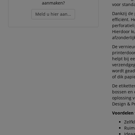
aanmaken?
voor stand
Dankzij de
Meld u hier aan...
efficiënt. 
perforatiel
Hierdoor k
afzonderlij
De vernie
printerdoor
helpt bij e
verzendgeg
wordt geadv
of dik papi
De etikett
bossen en 
oplossing v
Design & Pr
Voordelen 
Zelfk
Ruim 
Idea