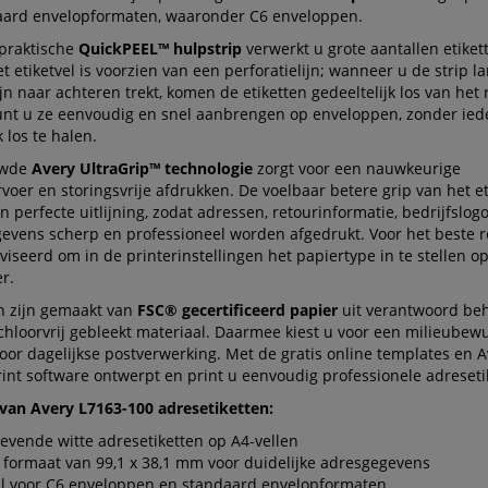
aard envelopformaten, waaronder C6 enveloppen.
 praktische
QuickPEEL™ hulpstrip
verwerkt u grote aantallen etiket
Het etiketvel is voorzien van een perforatielijn; wanneer u de strip l
ijn naar achteren trekt, komen de etiketten gedeeltelijk los van het 
unt u ze eenvoudig en snel aanbrengen op enveloppen, zonder iede
k los te halen.
uwde
Avery UltraGrip™ technologie
zorgt voor een nauwkeurige
voer en storingsvrije afdrukken. De voelbaar betere grip van het et
en perfecte uitlijning, zodat adressen, retourinformatie, bedrijfslogo
evens scherp en professioneel worden afgedrukt. Voor het beste r
iseerd om in de printerinstellingen het papiertype in te stellen op
er.
en zijn gemaakt van
FSC® gecertificeerd papier
uit verantwoord be
chloorvrij gebleekt materiaal. Daarmee kiest u voor een milieubew
oor dagelijkse postverwerking. Met de gratis online templates en A
int software ontwerpt en print u eenvoudig professionele adreseti
van Avery L7163-100 adresetiketten:
levende witte adresetiketten op A4-vellen
formaat van 99,1 x 38,1 mm voor duidelijke adresgegevens
al voor C6 enveloppen en standaard envelopformaten