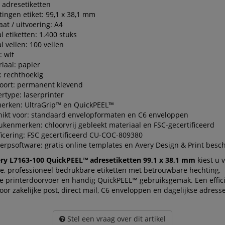
 adresetiketten
ingen etiket: 99,1 x 38,1 mm
at / uitvoering: A4
l etiketten: 1.400 stuks
l vellen: 100 vellen
: wit
iaal: papier
 rechthoekig
oort: permanent klevend
ertype: laserprinter
erken: UltraGrip™ en QuickPEEL™
ikt voor: standaard envelopformaten en C6 enveloppen
ukenmerken: chloorvrij gebleekt materiaal en FSC-gecertificeerd
ficering: FSC gecertificeerd CU-COC-809380
rpsoftware: gratis online templates en Avery Design & Print besc
ry L7163-100 QuickPEEL™ adresetiketten 99,1 x 38,1 mm
kiest u 
e, professioneel bedrukbare etiketten met betrouwbare hechting,
ije printerdoorvoer en handig QuickPEEL™ gebruiksgemak. Een effic
oor zakelijke post, direct mail, C6 enveloppen en dagelijkse adresse
Stel een vraag over dit artikel