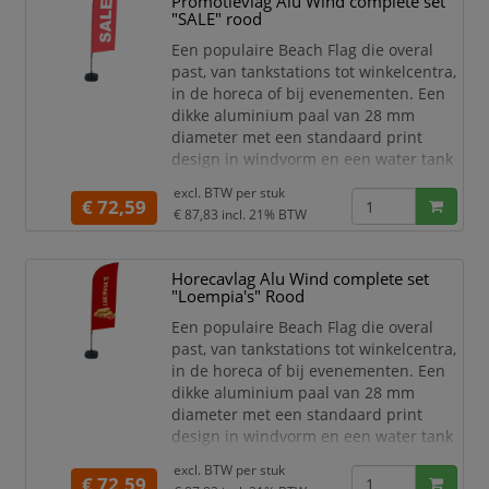
Promotievlag Alu Wind complete set
De Beach Flag Alu Square heeft een
"SALE" rood
buisdiameter van 28 mm, met een
buisdikte van 1,5 mm. De zwarte
Een populaire Beach Flag die overal
past, van tankstations tot winkelcentra,
in de horeca of bij evenementen. Een
dikke aluminium paal van 28 mm
diameter met een standaard print
design in windvorm en een water tank
als voet. Een mooie vlag voor jouw
excl. BTW per
stuk
binnen- en buitenreclame.
€ 72,59
€ 87,83
incl. 21% BTW
Complete Beach Flag set met
print "SALE" en watertank voet
Meest populaire Beach Flag
Horecavlag Alu Wind complete set
Standaard print design
"Loempia's" Rood
B1 brandwerend
Een populaire Beach Flag die overal
Breedte (mm) 890
past, van tankstations tot winkelcentra,
H
in de horeca of bij evenementen. Een
dikke aluminium paal van 28 mm
diameter met een standaard print
design in windvorm en een water tank
als voet. Een mooie vlag voor jouw
excl. BTW per
stuk
binnen- en buitenreclame.
€ 72,59