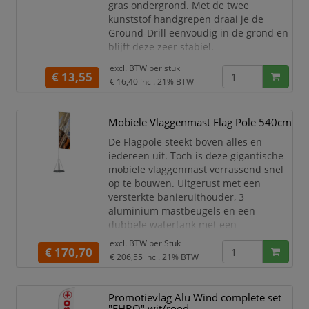
gras ondergrond. Met de twee
kunststof handgrepen draai je de
Ground-Drill eenvoudig in de grond en
blijft deze zeer stabiel.
De rotator van de Beachflag voet heeft
excl. BTW per
stuk
€ 13,55
een diameter van 25 mm en is geschikt
€ 16,40
incl. 21% BTW
voor de Beach Flag Alu, Beach Flag
Fiber & Promo Flag Moon & Leaf.
Mobiele Vlaggenmast Flag Pole 540cm
Perfecte voet voor vaste grond
Rotator inbegrepen
De Flagpole steekt boven alles en
Roestvrij staal rotator
iedereen uit. Toch is deze gigantische
Breedt
mobiele vlaggenmast verrassend snel
op te bouwen. Uitgerust met een
versterkte banieruithouder, 3
aluminium mastbeugels en een
dubbele watertank met een
inhoudscapaciteit van elk 40 L voor
excl. BTW per
Stuk
€ 170,70
extra stabiliteit.
€ 206,55
incl. 21% BTW
Outdoor vlag in de maat 110x540
cm
Vlaggenmast van dik aluminium
Promotievlag Alu Wind complete set
2 x 40 liter water tank inclusief,
"EHBO" wit/rood