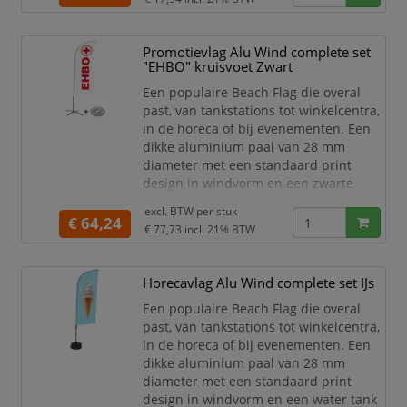
voor de Beach Flag Budget.
Geschikt voor binnen-en
Promotievlag Alu Wind complete set
buitengebruik
"EHBO" kruisvoet Zwart
Sterk aluminium
Inclusief 17 mm verchroomde
Een populaire Beach Flag die overal
rotator en inbussleutel
past, van tankstations tot winkelcentra,
Breedte (mm)
in de horeca of bij evenementen. Een
dikke aluminium paal van 28 mm
diameter met een standaard print
design in windvorm en een zwarte
kruisvoet base met verzwarende
excl. BTW per
stuk
waterzak. Kies de print voor jouw
€ 64,24
€ 77,73
incl. 21% BTW
gelegenheid. Een mooie vlag voor jouw
binnenreclame.
Complete Beach Flag set met
Horecavlag Alu Wind complete set IJs
print "EHBO" en zwarte kruisvoet
Een populaire Beach Flag die overal
en verzwarende water- /zandzak
past, van tankstations tot winkelcentra,
Meest populaire B
in de horeca of bij evenementen. Een
dikke aluminium paal van 28 mm
diameter met een standaard print
design in windvorm en een water tank