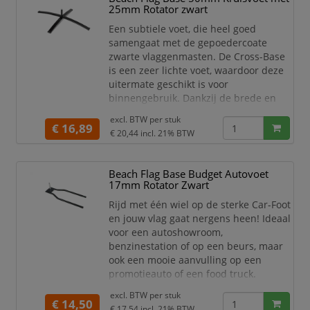
25mm Rotator zwart
voor de Beach Flag Budget.
Geschikt voor binnen
Een subtiele voet, die heel goed
samengaat met de gepoedercoate
zwarte vlaggenmasten. De Cross-Base
is een zeer lichte voet, waardoor deze
uitermate geschikt is voor
binnengebruik. Dankzij de brede en
flexibele voet, staat jouw beach flag
excl. BTW per
stuk
zeer stabiel. Verkrijgbaar in 2
€ 16,89
€ 20,44
incl. 21% BTW
profielbreedtes: 30 mm en 50 mm.
Gebruik de water- of zandzak bovenop
de Cross-Base voor extra stabiliteit.
Beach Flag Base Budget Autovoet
17mm Rotator Zwart
De rotator van de Beachflag voet heeft
een diameter van 25 mm en is
Rijd met één wiel op de sterke Car-Foot
en jouw vlag gaat nergens heen! Ideaal
voor een autoshowroom,
benzinestation of op een beurs, maar
ook een mooie aanvulling op een
promotieauto of een food truck.
De rotator van de Beachflag voet heeft
excl. BTW per
stuk
€ 14,50
een diameter van 17 mm en is geschikt
€ 17,54
incl. 21% BTW