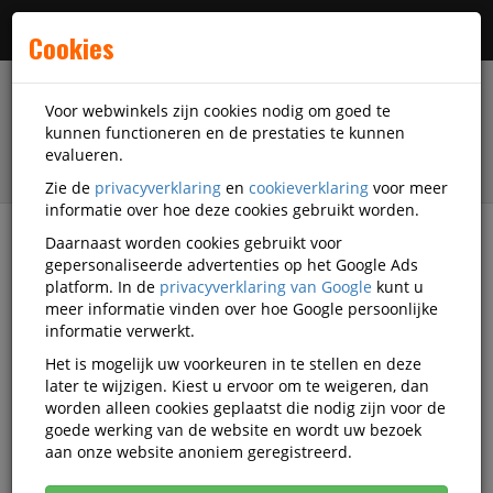
Menu
Cookies
Voor webwinkels zijn cookies nodig om goed te
kunnen functioneren en de prestaties te kunnen
evalueren.
Zie de
privacyverklaring
en
cookieverklaring
voor meer
informatie over hoe deze cookies gebruikt worden.
Daarnaast worden cookies gebruikt voor
filter
gepersonaliseerde advertenties op het Google Ads
platform. In de
privacyverklaring van Google
kunt u
Presentatiemiddelen
Horecabenodigdheden
meer informatie vinden over hoe Google persoonlijke
Beachflags
informatie verwerkt.
Het is mogelijk uw voorkeuren in te stellen en deze
Beachflags
later te wijzigen. Kiest u ervoor om te weigeren, dan
worden alleen cookies geplaatst die nodig zijn voor de
goede werking van de website en wordt uw bezoek
aan onze website anoniem geregistreerd.
Beachflags