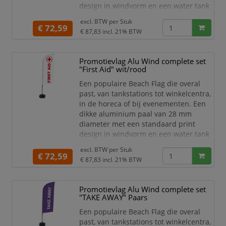
design in windvorm en een water tank
als voet. Kies het print design voor
excl. BTW per
Stuk
jouw gelegenheid. Een mooie vlag voor
€ 72,59
€ 87,83
incl. 21% BTW
jouw binnen- en buitenreclame.
Complete Beach Flag set met
print "Koffie" en water tank voet
Promotievlag Alu Wind complete set
Meest populaire Beach Flag
"First Aid" wit/rood
Standaard print design
Een populaire Beach Flag die overal
past, van tankstations tot winkelcentra,
in de horeca of bij evenementen. Een
dikke aluminium paal van 28 mm
diameter met een standaard print
design in windvorm en een water tank
als voet. Kies het print design voor
excl. BTW per
Stuk
jouw gelegenheid. Een mooie vlag voor
€ 72,59
€ 87,83
incl. 21% BTW
jouw binnen- en buitenreclame.
Complete Beach Flag set met
print "First Aid" en water tank
Promotievlag Alu Wind complete set
voet
"TAKE AWAY" Paars
Meest populaire Beach Flag
Een populaire Beach Flag die overal
Standaard print desi
past, van tankstations tot winkelcentra,