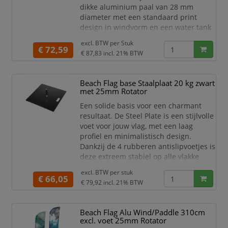
dikke aluminium paal van 28 mm
diameter met een standaard print
design in windvorm en een water tank
als voet. Kies het print design voor
excl. BTW per
Stuk
jouw gelegenheid. Een mooie vlag voor
€ 72,59
€ 87,83
incl. 21% BTW
jouw binnen- en buitenreclame.
Complete Beach Flag set met
print "open" en water tank voet
Beach Flag base Staalplaat 20 kg zwart
Meest populaire Beach Flag
met 25mm Rotator
Standaard print design
Een solide basis voor een charmant
resultaat. De Steel Plate is een stijlvolle
voet voor jouw vlag, met een laag
profiel en minimalistisch design.
Dankzij de 4 rubberen antislipvoetjes is
deze extreem stabiel op alle vlakke
oppervlakken. Het handvat maakt het
excl. BTW per
stuk
voor jou zeer eenvoudig om de
€ 66,05
€ 79,92
incl. 21% BTW
staalplaat te vervoeren. De 20 KG
staalplaat is perfect geschikt voor
vlaggen tot 5 m hoog.
Beach Flag Alu Wind/Paddle 310cm
excl. voet 25mm Rotator
De rotator van de Beachflag voet heeft