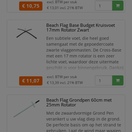
een diameter van 17 mm en is geschikt
excl. BTW per
stuk
€ 10,75
voor de Beach Flag Budget
€ 13,01
incl. 21% BTW
Geschikte voet voor compacte en
semi-compacte grond
Beach Flag Base Budget Kruisvoet
Makkelijk te monteren
17mm Rotator Zwart
Sterke 17 mm rotator inbegrepen
Breedte (mm) 50
Een subtiele voet, die heel goed
Hoogte (mm) 605
samengaat met de gepoedercoate
Leng
zwarte vlaggenmasten. De Cross-Base
met een 17 mm rotator is een zeer
lichte voet, waardoor deze uitermate
geschikt is voor binnengebruik. Dankzij
de brede en flexibele voet, staat jouw
excl. BTW per
stuk
beach flag zeer stabiel. Gebruik de
€ 11,07
€ 13,39
incl. 21% BTW
water- of zandzak bovenop de Cross-
Base voor extra stabiliteit.
Beach Flag Grondpen 60cm met
De rotator van de Beachflag voet heeft
25mm Rotator
een diameter van 17 mm en is geschikt
voor de Beach Flag B
Met de zwaardvormige Grond Pen
verankert u uw vlag diep in de grond.
De perfecte basis om op het strand te
gebruiken. Laat de wind maar waaien,