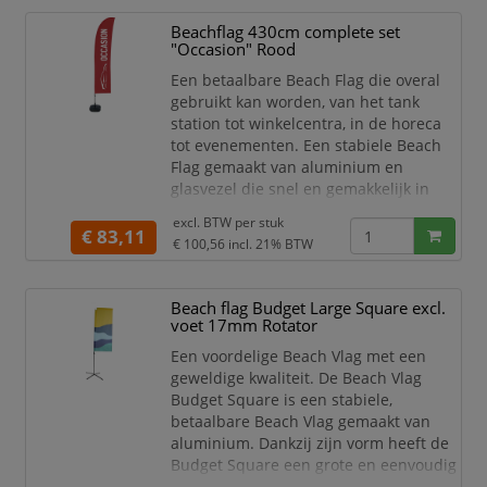
Fiber & Promo Flag Moon & Leaf.
Beachflag 430cm complete set
Geschikt voor binnen-en
"Occasion" Rood
buitengebruik
Sterk aluminium
Een betaalbare Beach Flag die overal
Inclusief verchroomde rotator
gebruikt kan worden, van het tank
station tot winkelcentra, in de horeca
tot evenementen. Een stabiele Beach
Flag gemaakt van aluminium en
glasvezel die snel en gemakkelijk in
elkaar te zetten is. De complete set
excl. BTW per
stuk
bestaat uit een standaard print in de
€ 83,11
€ 100,56
incl. 21% BTW
Wind-vorm en een watertank voet. Kies
de print die bij jouw gelegenheid past.
Een geweldige vlag die past bij jouw
Beach flag Budget Large Square excl.
binnen en buiten activiteiten.
voet 17mm Rotator
Complete
Een voordelige Beach Vlag met een
geweldige kwaliteit. De Beach Vlag
Budget Square is een stabiele,
betaalbare Beach Vlag gemaakt van
aluminium. Dankzij zijn vorm heeft de
Budget Square een grote en eenvoudig
te ontwerpen vorm, zodat uw visual