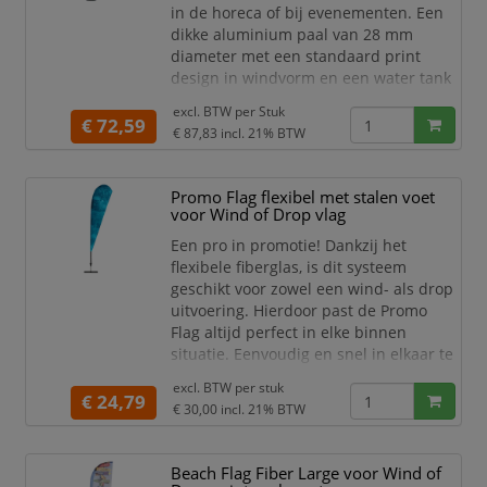
in de horeca of bij evenementen. Een
dikke aluminium paal van 28 mm
diameter met een standaard print
design in windvorm en een water tank
als voet. Kies het print design voor
excl. BTW per
Stuk
jouw gelegenheid. Een mooie vlag voor
€ 72,59
€ 87,83
incl. 21% BTW
jouw binnen- en buitenreclame.
Complete Beach Flag set met
print "Take Away" en water tank
Promo Flag flexibel met stalen voet
voet
voor Wind of Drop vlag
Meest populaire Beach Flag
Een pro in promotie! Dankzij het
Standaard print desi
flexibele fiberglas, is dit systeem
geschikt voor zowel een wind- als drop
uitvoering. Hierdoor past de Promo
Flag altijd perfect in elke binnen
situatie. Eenvoudig en snel in elkaar te
klikken met een bijgeleverde matte,
excl. BTW per
stuk
zwarte staalplaat met rotator.
€ 24,79
€ 30,00
incl. 21% BTW
De promo oplossing voor iedere
binnenruimte. Ideaal voor winkelcentra
of bij indoor evenementen.
Beach Flag Fiber Large voor Wind of
Professionele vlag voor