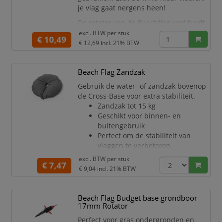
je vlag gaat nergens heen!
De rotator van de Beachflag voet heeft
een diameter van 25 mm en is geschikt
excl. BTW per
stuk
€ 10,49
voor de Beach Flag Alu, Beach Flag
€ 12,69
incl. 21% BTW
Fiber & Promo Flag Moon & Leaf.
Geschikte voet voor compacte en
Beach Flag Zandzak
semi-compacte grond
Makkelijk te monteren
Gebruik de water- of zandzak bovenop
Sterke rotator inbegrepen
de Cross-Base voor extra stabiliteit.
Breedte (m
Zandzak tot 15 kg
Geschikt voor binnen- en
buitengebruik
Perfect om de stabiliteit van
vlaggen te verbeteren
Eenvoudig te vullen
excl. BTW per
stuk
€ 7,47
Breedte (mm) 470
€ 9,04
incl. 21% BTW
Hoogte (mm) 450
Lengte (mm) 110
Nettogewicht (kg) 0,17
Beach Flag Budget base grondboor
Totaal gewicht (kg) 0,17
17mm Rotator
Garantie (m) 12
Perfect voor gras ondergronden en