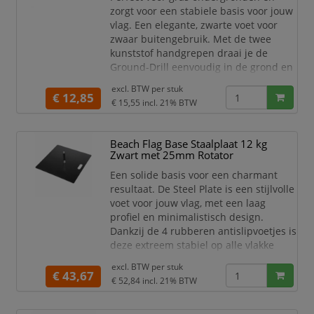
zorgt voor een stabiele basis voor jouw
vlag. Een elegante, zwarte voet voor
zwaar buitengebruik. Met de twee
kunststof handgrepen draai je de
Ground-Drill eenvoudig in de grond en
blijft deze zeer stabiel. De rotator heeft
excl. BTW per
stuk
een diameter van 17 mm en is
€ 12,85
€ 15,55
incl. 21% BTW
daarmee een geschikte voet voor de
Beach Vlag Budget. Perfect te
gebruiken bij de ingang van jouw
Beach Flag Base Staalplaat 12 kg
winkel, in openbare buitenruimtes of
Zwart met 25mm Rotator
bij outdoor sport events.
Een solide basis voor een charmant
resultaat. De Steel Plate is een stijlvolle
voet voor jouw vlag, met een laag
profiel en minimalistisch design.
Dankzij de 4 rubberen antislipvoetjes is
deze extreem stabiel op alle vlakke
oppervlakken. Het handvat maakt het
excl. BTW per
stuk
voor jou zeer eenvoudig om de
€ 43,67
€ 52,84
incl. 21% BTW
staalplaat te vervoeren. De 12 KG
staalplaat is perfect geschikt voor