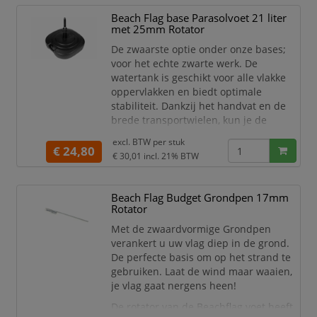
semi-compacte grond
Beach Flag base Parasolvoet 21 liter
Makkelijk te monteren
met 25mm Rotator
Sterke 17 mm rotator inbegrepen
Breedte (mm) 50
De zwaarste optie onder onze bases;
Hoogte (mm) 605
voor het echte zwarte werk. De
Lengte (mm) 40
watertank is geschikt voor alle vlakke
Gewicht (kg) 1,
oppervlakken en biedt optimale
stabiliteit. Dankzij het handvat en de
brede transportwielen, kun je de
watertank eenvoudig verplaatsen naar
excl. BTW per
stuk
de gewenste locatie, zelfs als deze met
€ 24,80
€ 30,01
incl. 21% BTW
water is gevuld!
De rotator van de Beachflag voet heeft
Beach Flag Budget Grondpen 17mm
een diameter van 25 mm en is geschikt
Rotator
voor de Beach Flag Alu, Beach Flag
Fiber & Promo Flag Moon & Leaf.
Met de zwaardvormige Grondpen
verankert u uw vlag diep in de grond.
De perfecte basis om op het strand te
gebruiken. Laat de wind maar waaien,
je vlag gaat nergens heen!
De rotator van de Beachflag voet heeft