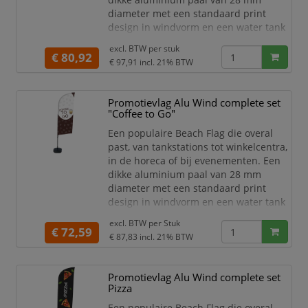
diameter met een standaard print
design in windvorm en een water tank
als voet. Kies het print design voor
excl. BTW per
stuk
jouw gelegenheid. Een mooie vlag voor
€ 80,92
€ 97,91
incl. 21% BTW
jouw binnen- en buitenreclame.
Complete Beach Flag set met
Promotievlag Alu Wind complete set
print "EHBO" en water tank voet
"Coffee to Go"
Versie Enkelzijdig
Taal: Nederlands
Een populaire Beach Flag die overal
Ecologisch prin
past, van tankstations tot winkelcentra,
in de horeca of bij evenementen. Een
dikke aluminium paal van 28 mm
diameter met een standaard print
design in windvorm en een water tank
als voet. Kies het print design voor
excl. BTW per
Stuk
jouw gelegenheid. Een mooie vlag voor
€ 72,59
€ 87,83
incl. 21% BTW
jouw binnen- en buitenreclame.
Complete Beach Flag set met
print "Coffee to Go" en water
Promotievlag Alu Wind complete set
tank voet
Pizza
Meest populaire Beach Flag
Een populaire Beach Flag die overal