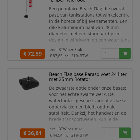
geen rotator nodig
Een populaire Beach Flag die overal
De vlaggenprint is B1 gecert
past, van tankstations tot winkelcentra,
in de horeca of bij evenementen. Een
dikke aluminium paal van 28 mm
diameter met een standaard print
design in windvorm en een water tank
als voet. Kies het print design voor
excl. BTW per
Stuk
jouw gelegenheid. Een mooie vlag voor
€ 72,59
€ 87,83
incl. 21% BTW
jouw binnen- en buitenreclame.
Complete Beach Flag set met
print "EHBO" en water tank voet
Beach Flag base Parasolvoet 24 liter
Meest populaire Beach Flag
met 25mm Rotator
Standaard print design
De zwaarste optie onder onze bases;
voor het echte zwarte werk. De
watertank is geschikt voor alle vlakke
oppervlakken en biedt optimale
stabiliteit. Dankzij het handvat en de
brede transportwielen, kun je de
watertank eenvoudig verplaatsen naar
excl. BTW per
stuk
de gewenste locatie, zelfs als deze met
€ 36,81
€ 44,54
incl. 21% BTW
water is gevuld!