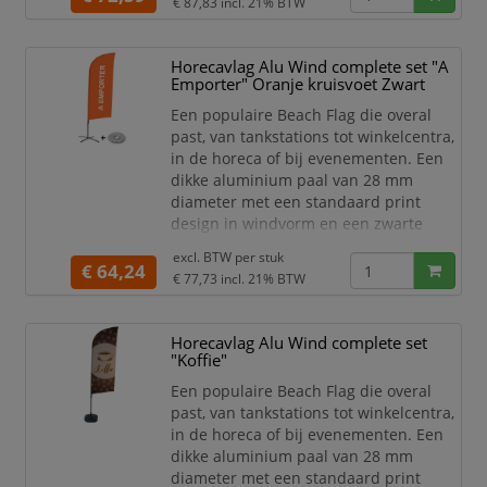
€ 87,83
incl. 21% BTW
Complete Beach Flag set met
print "Loempia's" en watertank
voet
Horecavlag Alu Wind complete set "A
Meest populaire Beach Flag
Emporter" Oranje kruisvoet Zwart
Standaard print design
Een populaire Beach Flag die overal
B1 brandwerend
past, van tankstations tot winkelcentra,
Breedte (mm) 890
in de horeca of bij evenementen. Een
dikke aluminium paal van 28 mm
diameter met een standaard print
design in windvorm en een zwarte
kruisvoet base met verzwarende
excl. BTW per
stuk
waterzak. Kies de print voor jouw
€ 64,24
€ 77,73
incl. 21% BTW
gelegenheid. Een mooie vlag voor jouw
binnen-/buitenreclame.
Complete Beach Flag set met
Horecavlag Alu Wind complete set
print "A Emporter" in de kleur
"Koffie"
oranje en zwarte kruisvoet en
Een populaire Beach Flag die overal
verzwarende water
past, van tankstations tot winkelcentra,
in de horeca of bij evenementen. Een
dikke aluminium paal van 28 mm
diameter met een standaard print