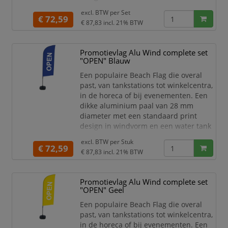
als voet. Kies het print design voor
excl. BTW per
Set
jouw gelegenheid. Een mooie vlag voor
€ 72,59
€ 87,83
incl. 21% BTW
jouw binnen- en buitenreclame.
Complete Beach Flag set met
print "open" en water tank voet
Promotievlag Alu Wind complete set
Meest populaire Beach Flag
"OPEN" Blauw
Standaard print design
Een populaire Beach Flag die overal
past, van tankstations tot winkelcentra,
in de horeca of bij evenementen. Een
dikke aluminium paal van 28 mm
diameter met een standaard print
design in windvorm en een water tank
als voet. Kies het print design voor
excl. BTW per
Stuk
jouw gelegenheid. Een mooie vlag voor
€ 72,59
€ 87,83
incl. 21% BTW
jouw binnen- en buitenreclame.
Complete Beach Flag set met
print "open" en water tank voet
Promotievlag Alu Wind complete set
Meest populaire Beach Flag
"OPEN" Geel
Standaard print design
Een populaire Beach Flag die overal
past, van tankstations tot winkelcentra,
in de horeca of bij evenementen. Een