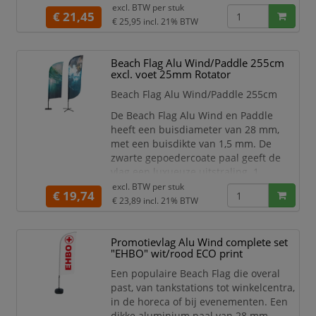
excl. BTW per
stuk
altijd in beeld is. Eenvoudig en snel te
€ 21,45
€ 25,95
incl. 21% BTW
monteren. De voet voor Beach Flag
dient apart besteld te worden. Een
kwaliteits Beach Vlag met een
Beach Flag Alu Wind/Paddle 255cm
betaalbare prijs.
excl. voet 25mm Rotator
Voordelige vlag van hoge
Beach Flag Alu Wind/Paddle 255cm
kwaliteit
De Beach Flag Alu Wind en Paddle
heeft een buisdiameter van 28 mm,
met een buisdikte van 1,5 mm. De
zwarte gepoedercoate paal geeft de
vlag een luxueuze uitstraling. 1
systeem, 2 vormen; de prints van de
excl. BTW per
stuk
€ 19,74
Beach Flag Alu Wind en Paddle hebben
€ 23,89
incl. 21% BTW
een opvallende en dynamische vorm.
Van tankstations tot winkelcentra en
Promotievlag Alu Wind complete set
evenementen; Beachflags zijn razend
"EHBO" wit/rood ECO print
populair! De solide aluminium mast is
Een populaire Beach Flag die overal
eenvoudig te monteren en h
past, van tankstations tot winkelcentra,
in de horeca of bij evenementen. Een
dikke aluminium paal van 28 mm