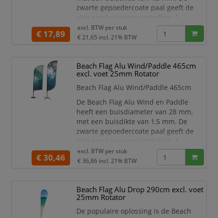
zwarte gepoedercoate paal geeft de
vlag een luxueuze uitstraling. 1
systeem, 2 vormen; de prints van de
excl. BTW per
stuk
€ 17,89
Beach Flag Alu Wind en Paddle hebben
€ 21,65
incl. 21% BTW
een opvallende en dynamische vorm.
Van tankstations tot winkelcentra en
Beach Flag Alu Wind/Paddle 465cm
evenementen; Beachflags zijn razend
excl. voet 25mm Rotator
populair! De solide aluminium mast is
Beach Flag Alu Wind/Paddle 465cm
eenvoudig te monteren en h
De Beach Flag Alu Wind en Paddle
heeft een buisdiameter van 28 mm,
met een buisdikte van 1,5 mm. De
zwarte gepoedercoate paal geeft de
vlag een luxueuze uitstraling. 1
systeem, 2 vormen; de prints van de
excl. BTW per
stuk
€ 30,46
Beach Flag Alu Wind en Paddle hebben
€ 36,86
incl. 21% BTW
een opvallende en dynamische vorm.
Van tankstations tot winkelcentra en
Beach Flag Alu Drop 290cm excl. voet
evenementen; Beachflags zijn razend
25mm Rotator
populair! De solide aluminium mast is
De populaire oplossing is de Beach
eenvoudig te monteren en h