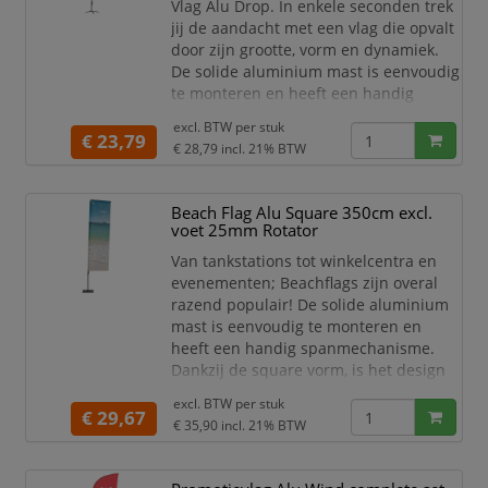
Vlag Alu Drop. In enkele seconden trek
jij de aandacht met een vlag die opvalt
door zijn grootte, vorm en dynamiek.
De solide aluminium mast is eenvoudig
te monteren en heeft een handig
spanmechanisme. Ideaal voor
excl. BTW per
stuk
benzinestations tot winkelcentra en
€ 23,79
€ 28,79
incl. 21% BTW
evenementen.
Indien de vlag 24/7 buiten wordt
Beach Flag Alu Square 350cm excl.
gebruikt, blootgesteld aan slechte
voet 25mm Rotator
weersomstandigheden, is de minimale
levensduur van de vlag gemiddeld 90
Van tankstations tot winkelcentra en
dagen. Ex
evenementen; Beachflags zijn overal
razend populair! De solide aluminium
mast is eenvoudig te monteren en
heeft een handig spanmechanisme.
Dankzij de square vorm, is het design
eenvoudig te ontwerpen en is jouw
excl. BTW per
stuk
visual altijd in beeld. Ideaal om te
€ 29,67
€ 35,90
incl. 21% BTW
gebruiken bij benzinestations tot
winkelcentra en evenementen.