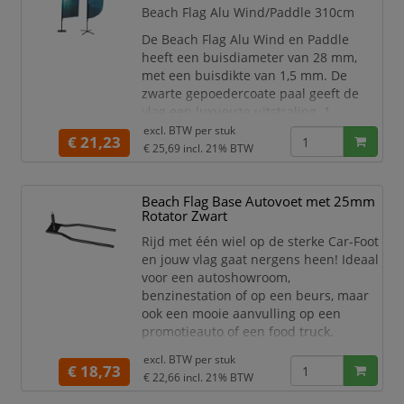
een diameter van 25 mm en
Beach Flag Alu Wind/Paddle 310cm
De Beach Flag Alu Wind en Paddle
heeft een buisdiameter van 28 mm,
met een buisdikte van 1,5 mm. De
zwarte gepoedercoate paal geeft de
vlag een luxueuze uitstraling. 1
systeem, 2 vormen; de prints van de
excl. BTW per
stuk
€ 21,23
Beach Flag Alu Wind en Paddle hebben
€ 25,69
incl. 21% BTW
een opvallende en dynamische vorm.
Van tankstations tot winkelcentra en
Beach Flag Base Autovoet met 25mm
evenementen; Beachflags zijn razend
Rotator Zwart
populair! De solide aluminium mast is
Rijd met één wiel op de sterke Car-Foot
eenvoudig te monteren en h
en jouw vlag gaat nergens heen! Ideaal
voor een autoshowroom,
benzinestation of op een beurs, maar
ook een mooie aanvulling op een
promotieauto of een food truck.
De rotator van de Beachflag voet heeft
excl. BTW per
stuk
€ 18,73
een diameter van 25 mm en is geschikt
€ 22,66
incl. 21% BTW
voor de Beach Flag Alu, Beach Flag