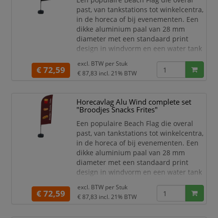
Standaard print d
past, van tankstations tot winkelcentra,
in de horeca of bij evenementen. Een
dikke aluminium paal van 28 mm
diameter met een standaard print
design in windvorm en een water tank
als voet. Kies het print design voor
excl. BTW per
Stuk
jouw gelegenheid. Een mooie vlag voor
€ 72,59
€ 87,83
incl. 21% BTW
jouw binnen- en buitenreclame.
Complete Beach Flag set met
print "Pizza" en water tank voet
Horecavlag Alu Wind complete set
Meest populaire Beach Flag
"Broodjes Snacks Frites"
Standaard print design
Een populaire Beach Flag die overal
past, van tankstations tot winkelcentra,
in de horeca of bij evenementen. Een
dikke aluminium paal van 28 mm
diameter met een standaard print
design in windvorm en een water tank
als voet. Kies het print design voor
excl. BTW per
Stuk
jouw gelegenheid. Een mooie vlag voor
€ 72,59
€ 87,83
incl. 21% BTW
jouw binnen- en buitenreclame.
Complete Beach Flag set met