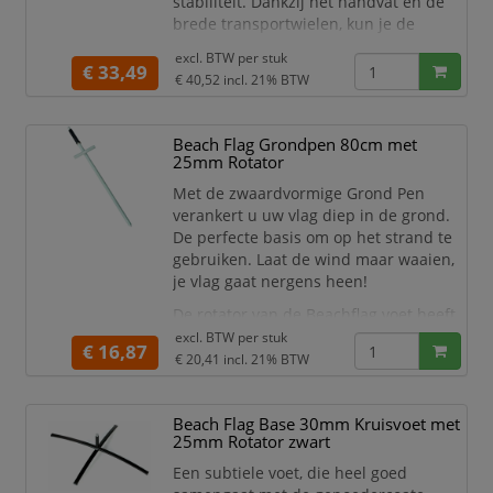
stabiliteit. Dankzij het handvat en de
brede transportwielen, kun je de
watertank eenvoudig verplaatsen naar
excl. BTW per
stuk
de gewenste locatie, zelfs als deze met
€ 33,49
€ 40,52
incl. 21% BTW
water is gevuld!
De rotator van de Beachflag voet heeft
Beach Flag Grondpen 80cm met
een diameter van 17 mm en is geschikt
25mm Rotator
voor de Beach Flag Budget.
Perfect geschikt voor alle vlakke
Met de zwaardvormige Grond Pen
verankert u uw vlag diep in de grond.
De perfecte basis om op het strand te
gebruiken. Laat de wind maar waaien,
je vlag gaat nergens heen!
De rotator van de Beachflag voet heeft
een diameter van 25 mm en is geschikt
excl. BTW per
stuk
€ 16,87
voor de Beach Flag Alu, Beach Flag
€ 20,41
incl. 21% BTW
Fiber & Promo Flag Moon & Leaf.
Geschikte voet voor compacte en
Beach Flag Base 30mm Kruisvoet met
semi-compacte grond
25mm Rotator zwart
Makkelijk te monteren
Sterke rotator inbegrepen
Een subtiele voet, die heel goed
Breedte (m