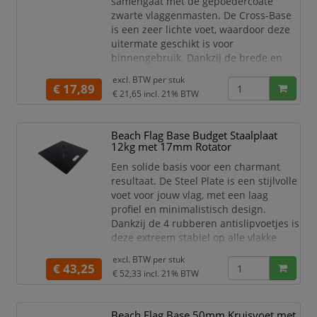
samengaat met de gepoedercoate
zwarte vlaggenmasten. De Cross-Base
is een zeer lichte voet, waardoor deze
uitermate geschikt is voor
binnengebruik. Dankzij de brede en
flexibele voet, staat jouw beach flag
excl. BTW per
stuk
zeer stabiel. Verkrijgbaar in 2
€ 17,89
€ 21,65
incl. 21% BTW
profielbreedtes: 30 mm en 50 mm.
Gebruik de water- of zandzak bovenop
de Cross-Base voor extra stabiliteit.
Beach Flag Base Budget Staalplaat
12kg met 17mm Rotator
De rotator van de Beachflag voet heeft
een diameter van 25 mm en is
Een solide basis voor een charmant
resultaat. De Steel Plate is een stijlvolle
voet voor jouw vlag, met een laag
profiel en minimalistisch design.
Dankzij de 4 rubberen antislipvoetjes is
deze extreem stabiel op alle vlakke
oppervlakken. Het handvat maakt het
excl. BTW per
stuk
voor jou zeer eenvoudig om de
€ 43,25
€ 52,33
incl. 21% BTW
staalplaat te vervoeren.
De rotator van de Beachflag voet heeft
Beach Flag Base 50mm Kruisvoet met
een diameter van 17 mm en is geschikt