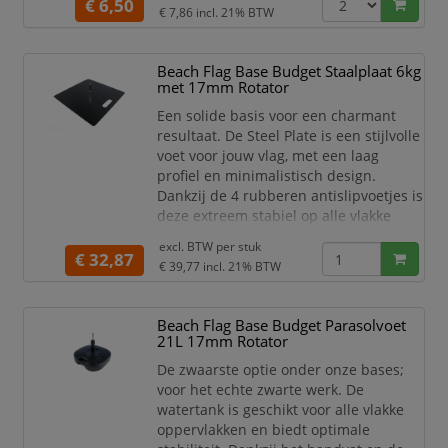
€ 6,50
Breedte (mm) 520
€ 7,86
incl. 21% BTW
Lengte (mm) 520
Hoogte (mm) 150
Totaal gewicht (kg) 0,195
Beach Flag Base Budget Staalplaat 6kg
Garantie (m) 12
met 17mm Rotator
Een solide basis voor een charmant
resultaat. De Steel Plate is een stijlvolle
voet voor jouw vlag, met een laag
profiel en minimalistisch design.
Dankzij de 4 rubberen antislipvoetjes is
deze extreem stabiel op alle vlakke
oppervlakken. Het handvat maakt het
excl. BTW per
stuk
voor jou zeer eenvoudig om de
€ 32,87
€ 39,77
incl. 21% BTW
staalplaat te vervoeren.
De rotator van de Beachflag voet heeft
Beach Flag Base Budget Parasolvoet
een diameter van 17 mm en is geschikt
21L 17mm Rotator
voor de Beach Flag Budget.
Geschikt voor binnen
De zwaarste optie onder onze bases;
voor het echte zwarte werk. De
watertank is geschikt voor alle vlakke
oppervlakken en biedt optimale