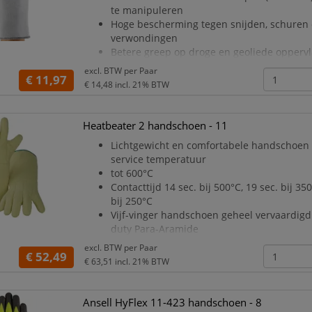
te manipuleren
Hoge bescherming tegen snijden, schuren 
verwondingen
Betere greep op droge en geoliede opperv
Comfortabel <(>&<)> soepel, transpiratie-
excl. BTW per
Paar
€ 11,97
binnenzijde in
€ 14,48
incl. 21% BTW
ongeweven vilt
Nitril-coating met polyester/ongewoven
polyester/katoen voering
Heatbeater 2 handschoen - 11
Lengte: 330 mm
Lichtgewicht en comfortabele handschoen
Kleur: grijs
service temperatuur
tot 600°C
Contacttijd 14 sec. bij 500°C, 19 sec. bij 35
bij 250°C
Vijf-vinger handschoen geheel vervaardigd
duty Para-Aramide
vilt
excl. BTW per
Paar
€ 52,49
De handschoen heeft een goede mechanis
€ 63,51
incl. 21% BTW
resistentie en heeft tevens
een goede snijbestendigheid en
perforatiebestendigheid
Ansell HyFlex 11-423 handschoen - 8