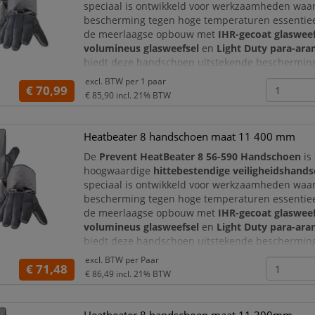
speciaal is ontwikkeld voor werkzaamheden waar
bescherming tegen hoge temperaturen essentieel
de meerlaagse opbouw met
IHR-gecoat glasweef
volumineus glasweefsel
en
Light Duty para-aram
biedt deze handschoen uitstekende beschermin
contacthitte en stralingswarmte. De robuuste co
excl. BTW per
1 paar
€ 70,99
maakt de HeatBeater 8 ui
€ 85,90
incl. 21% BTW
Heatbeater 8 handschoen maat 11 400 mm
De
Prevent HeatBeater 8 56-590 Handschoen
is
hoogwaardige
hittebestendige veiligheidshand
speciaal is ontwikkeld voor werkzaamheden waar
bescherming tegen hoge temperaturen essentieel
de meerlaagse opbouw met
IHR-gecoat glasweef
volumineus glasweefsel
en
Light Duty para-aram
biedt deze handschoen uitstekende beschermin
contacthitte en stralingswarmte. De robuuste co
excl. BTW per
Paar
€ 71,48
maakt de HeatBeater 8 ui
€ 86,49
incl. 21% BTW