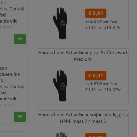
bij
 is. Dankzij
€ 0,91
sel
,
ide vilt
excl. BTW per
Paar
g tegen
€ 1,10
incl. 21% BTW
nstructie
Handschoen ActiveGear grip PU-flex zwart
medium
 een
schoen
die
€ 0,91
bij
excl. BTW per
Paar
 is. Dankzij
€ 1,10
incl. 21% BTW
sel
,
ide vilt
g tegen
nstructie
Handschoen ActiveGear snijbestendig grijs
HPPE maat 7 /
maat S