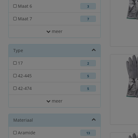
Maat 6
3
Maat 7
7
meer
Type
17
2
42-445
5
42-474
5
meer
Materiaal
Aramide
13