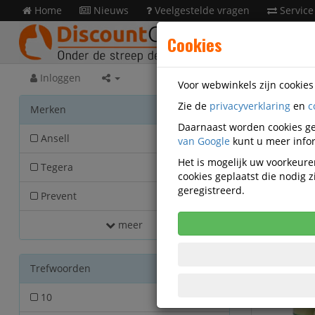
Home
Nieuws
Veelgestelde vragen
Service
Cookies
Inloggen
Voor webwinkels zijn cookie
Zie de
privacyverklaring
en
c
Veilig
Merken
Daarnaast worden cookies ge
Ansell
van Google
24
kunt u meer infor
Het is mogelijk uw voorkeuren
Tegera
18
cookies geplaatst die nodig
geregistreerd.
Prevent
16
meer
Trefwoorden
10
18