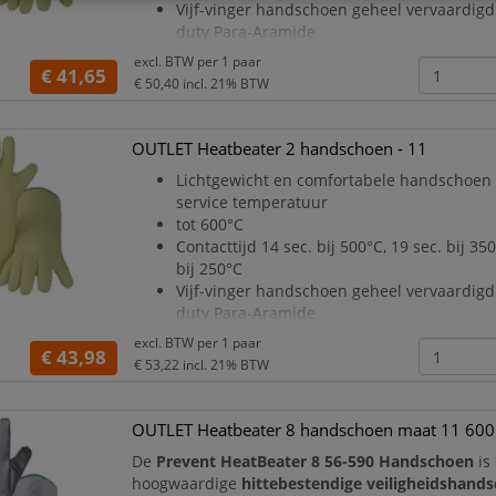
Vijf-vinger handschoen geheel vervaardigd
duty Para-Aramide
vilt
excl. BTW per
1 paar
€ 41,65
De handschoen heeft een goede mechanis
€ 50,40
incl. 21% BTW
resistentie en heeft tevens
een goede snijbestendigheid en
perforatiebestendigheid
OUTLET Heatbeater 2 handschoen - 11
De handschoen wordt geleverd in één maa
Lichtgewicht en comfortabele handschoen
Geadviseerd wordt de handschoen niet te
service temperatuur
Geb
tot 600°C
Contacttijd 14 sec. bij 500°C, 19 sec. bij 35
bij 250°C
Vijf-vinger handschoen geheel vervaardigd
duty Para-Aramide
vilt
excl. BTW per
1 paar
€ 43,98
De handschoen heeft een goede mechanis
€ 53,22
incl. 21% BTW
resistentie en heeft tevens
een goede snijbestendigheid en
perforatiebestendigheid
OUTLET Heatbeater 8 handschoen maat 11 60
De handschoen wordt geleverd in één maa
De
Prevent HeatBeater 8 56-590 Handschoen
is
Geadviseerd wordt de handschoen niet te
hoogwaardige
hittebestendige veiligheidshand
Geb