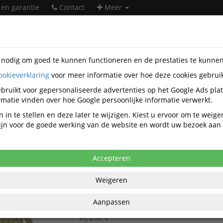
 en garantie
Contact
Meer
s nodig om goed te kunnen functioneren en de prestaties te kunne
ookieverklaring
voor meer informatie over hoe deze cookies gebrui
heidsartikelen
Werkhandschoenen
Contacthitte-handschoen
bruikt voor gepersonaliseerde advertenties op het Google Ads pla
Contacthitte-handschoenen
matie vinden over hoe Google persoonlijke informatie verwerkt.
 in te stellen en deze later te wijzigen. Kiest u ervoor om te weig
 zijn voor de goede werking van de website en wordt uw bezoek aa
Populariteit
Accepteren
OUTLET Heatbeater 2 handschoen - 11
Lichtgewicht en comfortabele handschoen
Weigeren
service temperatuur
tot 600°C
Aanpassen
Contacttijd 14 sec. bij 500°C, 19 sec. bij 35
bij 250°C