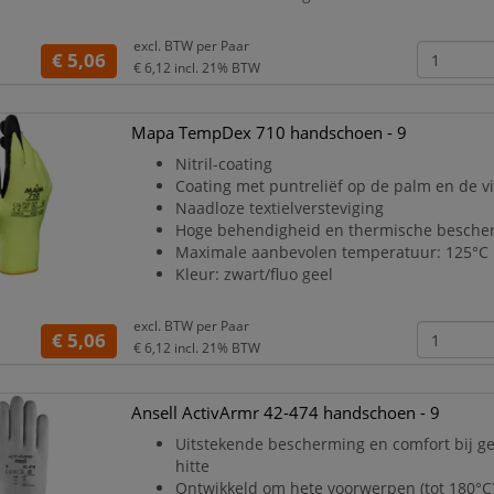
excl. BTW per
Paar
€ 5,06
€ 6,12
incl. 21% BTW
Mapa TempDex 710 handschoen - 9
Nitril-coating
Coating met puntreliëf op de palm en de v
Naadloze textielversteviging
Hoge behendigheid en thermische besche
Maximale aanbevolen temperatuur: 125°C
Kleur: zwart/fluo geel
excl. BTW per
Paar
€ 5,06
€ 6,12
incl. 21% BTW
Ansell ActivArmr 42-474 handschoen - 9
Uitstekende bescherming en comfort bij g
hitte
Ontwikkeld om hete voorwerpen (tot 180°C)