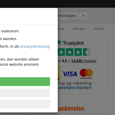
Winkelwagen
Outlet
Nieuw
Merken
Video
n evalueren.
kt worden.
en
tform. In de
privacyverklaring
eren, dan worden alleen
Trustscore
4.5
|
13.635
reviews
n onze website anoniem
 met een
Aanbevolen
0°C en 26 sec.