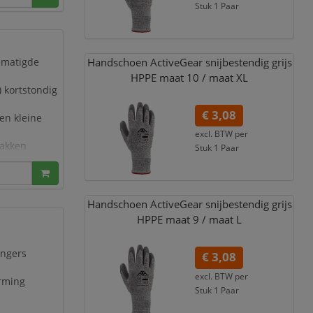
Stuk 1 Paar
€ 3,73
incl. 21% BTW
Handschoen ActiveGear snijbestendig grijs
ematigde
HPPE maat 10 /
maat XL
 kortstondig
€ 3,08
en kleine
excl. BTW per
lakken
Stuk 1 Paar
absorberende
€ 3,73
incl. 21% BTW
Handschoen ActiveGear snijbestendig grijs
HPPE maat 9 /
maat L
ingers
€ 3,08
excl. BTW per
rming
Stuk 1 Paar
€ 3,73
incl. 21% BTW