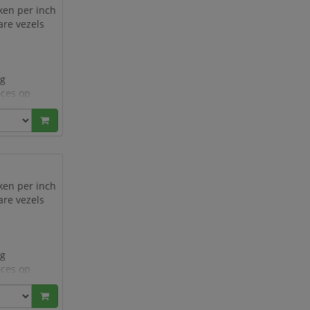
t
ken per inch
 wa
re vezels
ng
oces op
zowel de
ken per inch
re vezels
ng
oces op