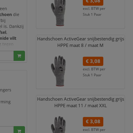
€ 3,08
 een
excl. BTW per
schoen
die
Stuk 1 Paar
bij
€ 3,73
incl. 21% BTW
 is. Dankzij
sel
,
ide vilt
Handschoen ActiveGear snijbestendig grijs
g tegen
HPPE maat 8 /
maat M
nstructie
€ 3,08
excl. BTW per
Stuk 1 Paar
€ 3,73
incl. 21% BTW
ingers
Handschoen ActiveGear snijbestendig grijs
rming
HPPE maat 11 /
maat XXL
€ 3,08
excl. BTW per