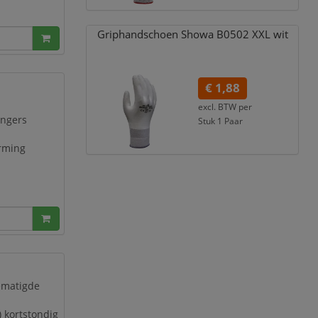
Griphandschoen Showa B0502 XXL wit
€ 1,88
excl. BTW per
ingers
Stuk 1 Paar
€ 2,27
incl. 21% BTW
rming
ematigde
 kortstondig