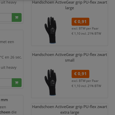
Handschoen ActiveGear grip PU-flex zwart
 uit heavy
large
che
€ 0,91
excl. BTW per
Paar
€ 1,10
incl. 21% BTW
t
 met een
 wassen
Handschoen ActiveGear grip PU-flex zwart
0°C en 26 sec.
small
 uit heavy
€ 0,91
excl. BTW per
Paar
che
€ 1,10
incl. 21% BTW
0 mm
t
Handschoen ActiveGear grip PU-flex zwart
 een
 wassen
schoen
die
extra large