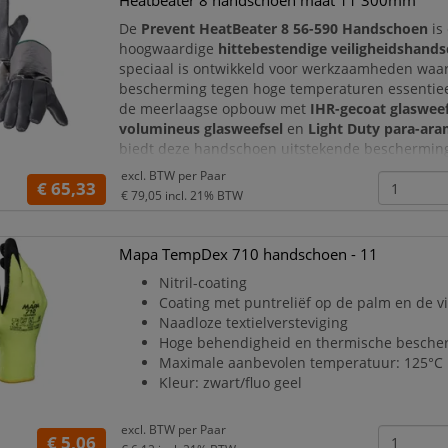
Heatbeater 8 handschoen maat 11 300mm
De
Prevent HeatBeater 8 56-590 Handschoen
is
hoogwaardige
hittebestendige veiligheidshand
speciaal is ontwikkeld voor werkzaamheden waar
bescherming tegen hoge temperaturen essentieel
de meerlaagse opbouw met
IHR-gecoat glasweef
volumineus glasweefsel
en
Light Duty para-aram
biedt deze handschoen uitstekende beschermin
contacthitte en stralingswarmte. De robuuste co
excl. BTW per
Paar
€ 65,33
maakt de HeatBeater 8 ui
€ 79,05
incl. 21% BTW
Mapa TempDex 710 handschoen - 11
Nitril-coating
Coating met puntreliëf op de palm en de v
Naadloze textielversteviging
Hoge behendigheid en thermische besche
Maximale aanbevolen temperatuur: 125°C
Kleur: zwart/fluo geel
excl. BTW per
Paar
€ 5,06