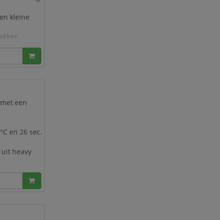
en kleine
lakken
absorberende
 met een
0°C en 26 sec.
 uit heavy
che