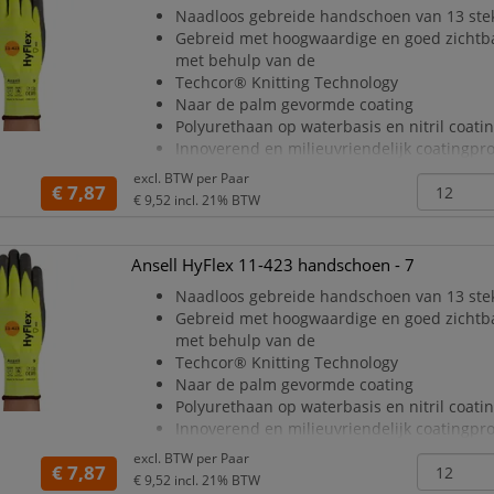
De handschoen wordt geleverd in één maa
Naadloos gebreide handschoen van 13 ste
Geadviseerd wordt de handschoen niet te
Gebreid met hoogwaardige en goed zichtba
met behulp van de
Techcor® Knitting Technology
Naar de palm gevormde coating
Polyurethaan op waterbasis en nitril coati
Innoverend en milieuvriendelijk coatingpr
waterbasis
excl. BTW per
Paar
€ 7,87
Vrij van siliconen en DMF
€ 9,52
incl. 21% BTW
Water en olieafstotende behandeling van 
voering als de
coating
Ansell HyFlex 11-423 handschoen - 7
Goede schuur en snijweerstand
Naadloos gebreide handschoen van 13 ste
Bestand tegen h
Gebreid met hoogwaardige en goed zichtba
met behulp van de
Techcor® Knitting Technology
Naar de palm gevormde coating
Polyurethaan op waterbasis en nitril coati
Innoverend en milieuvriendelijk coatingpr
waterbasis
excl. BTW per
Paar
€ 7,87
Vrij van siliconen en DMF
€ 9,52
incl. 21% BTW