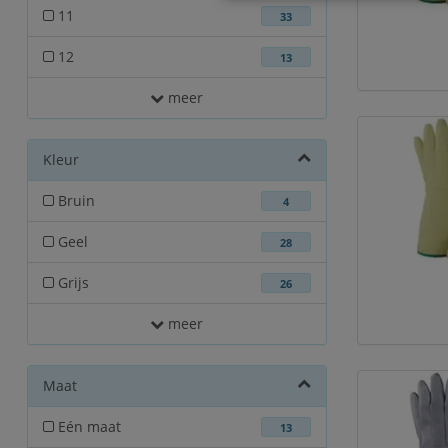
11
33
12
13
meer
Kleur
Bruin
4
Geel
28
Grijs
26
meer
Maat
Eén maat
13