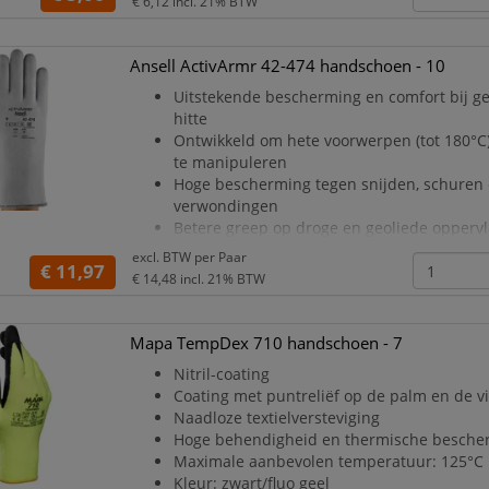
€ 6,12
incl. 21% BTW
Ansell ActivArmr 42-474 handschoen - 10
Uitstekende bescherming en comfort bij g
hitte
Ontwikkeld om hete voorwerpen (tot 180°C)
te manipuleren
Hoge bescherming tegen snijden, schuren 
verwondingen
Betere greep op droge en geoliede opperv
Comfortabel <(>&<)> soepel, transpiratie-
excl. BTW per
Paar
€ 11,97
binnenzijde in
€ 14,48
incl. 21% BTW
ongeweven vilt
Nitril-coating met polyester/ongewoven
polyester/katoen voering
Mapa TempDex 710 handschoen - 7
Lengte: 330 mm
Nitril-coating
Kleur: grijs
Coating met puntreliëf op de palm en de v
Naadloze textielversteviging
Hoge behendigheid en thermische besche
Maximale aanbevolen temperatuur: 125°C
Kleur: zwart/fluo geel