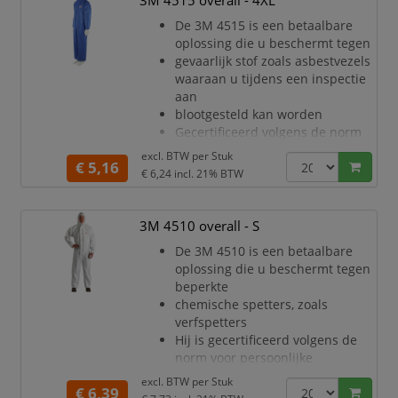
3M 4515 overall - 4XL
meer comfort
De 3M 4515 is een betaalbare
Uitstekende barrière tegen droge
oplossing die u beschermt tegen
deeltjes en bepaalde chemische
gevaarlijk stof zoals asbestvezels
spetters (CE Type 5/6)
waaraan u tijdens een inspectie
Stevig, zeer adem
aan
blootgesteld kan worden
Gecertificeerd volgens de norm
voor persoonlijke
excl. BTW per
Stuk
€ 5,16
beschermingsmiddelen
€ 6,24
incl. 21% BTW
(PPE) categorie III, type 5/6
Ademend materiaal voor minder
warmtestress en de hele dag
3M 4510 overall - S
meer comfort
De 3M 4510 is een betaalbare
Uitstekende barrière tegen droge
oplossing die u beschermt tegen
deeltjes en bepaalde chemische
beperkte
spetters (CE Type 5/6)
chemische spetters, zoals
Stevig, zeer adem
verfspetters
Hij is gecertificeerd volgens de
norm voor persoonlijke
beschermingsmiddelen (PPE)
excl. BTW per
Stuk
€ 6,39
categorie III, type 5/6