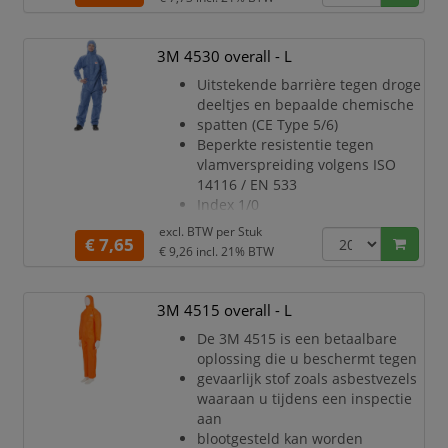
Uitstekende barrière tegen droge
deeltjes en bepaalde chemische
spetters (CE Type 5/6)
3M 4530 overall - L
Gelamineerd microporeus
Uitstekende barrière tegen droge
materiaal
deeltjes en bepaalde chemische
Tweerichtingsrits met stormflap
spatten (CE Type 5/6)
om makkelijk aan/uit te trekken
Beperkte resistentie tegen
en
vlamverspreiding volgens ISO
extra bescherming
14116 / EN 533
Manchet
Index 1/0
Zeer ademend SMMS-materiaal
excl. BTW per
Stuk
€ 7,65
Ritssluiting met afdekking
€ 9,26
incl. 21% BTW
makkelijk aan/uit te trekken en
aanvullende
bescherming
3M 4515 overall - L
Gebreide mouwboorden en
De 3M 4515 is een betaalbare
elastiek in de taille en
oplossing die u beschermt tegen
enkelstukken voor een
gevaarlijk stof zoals asbestvezels
betere pasvorm en meer
waaraan u tijdens een inspectie
bewegingsvrijheid
aan
Pluist bijna niet
blootgesteld kan worden
Antistatische behan