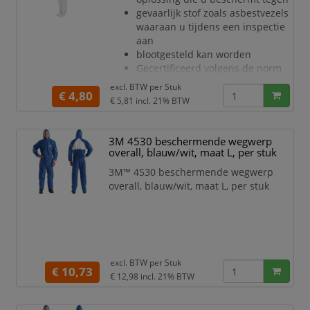
gevaarlijk stof zoals asbestvezels
waaraan u tijdens een inspectie
aan
blootgesteld kan worden
Gecertificeerd volgens de norm
voor persoonlijke
excl. BTW per
Stuk
€ 4,80
beschermingsmiddelen
€ 5,81
incl. 21% BTW
(PPE) categorie III, type 5/6
Ademend materiaal voor minder
warmtestress en de hele dag
3M 4530 beschermende wegwerp
meer comfort
overall, blauw/wit, maat L, per stuk
Uitstekende barrière tegen droge
3M™ 4530 beschermende wegwerp
deeltjes en bepaalde chemische
overall, blauw/wit, maat L, per stuk
spetters (CE Type 5/6)
Stevig, zeer adem
excl. BTW per
Stuk
€ 10,73
€ 12,98
incl. 21% BTW