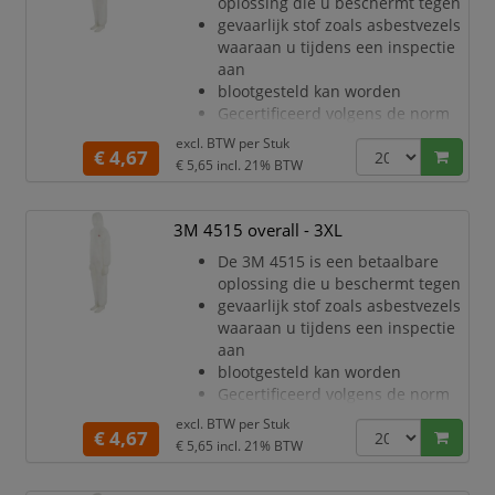
oplossing die u beschermt tegen
deeltjes en bepaalde chemische
gevaarlijk stof zoals asbestvezels
spetters (CE Type 5/6)
waaraan u tijdens een inspectie
Stevig, zeer adem
aan
blootgesteld kan worden
Gecertificeerd volgens de norm
voor persoonlijke
excl. BTW per
Stuk
€ 4,67
beschermingsmiddelen
€ 5,65
incl. 21% BTW
(PPE) categorie III, type 5/6
Ademend materiaal voor minder
warmtestress en de hele dag
3M 4515 overall - 3XL
meer comfort
De 3M 4515 is een betaalbare
Uitstekende barrière tegen droge
oplossing die u beschermt tegen
deeltjes en bepaalde chemische
gevaarlijk stof zoals asbestvezels
spetters (CE Type 5/6)
waaraan u tijdens een inspectie
Stevig, zeer adem
aan
blootgesteld kan worden
Gecertificeerd volgens de norm
voor persoonlijke
excl. BTW per
Stuk
€ 4,67
beschermingsmiddelen
€ 5,65
incl. 21% BTW
(PPE) categorie III, type 5/6
Ademend materiaal voor minder