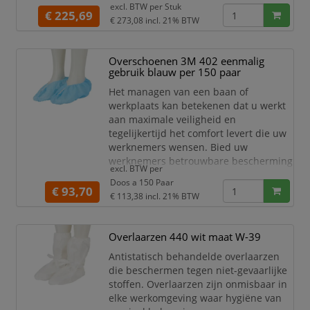
excl. BTW per
Stuk
€ 225,69
€ 273,08
incl. 21% BTW
Overschoenen 3M 402 eenmalig
gebruik blauw per 150 paar
Het managen van een baan of
werkplaats kan betekenen dat u werkt
aan maximale veiligheid en
tegelijkertijd het comfort levert die uw
werknemers wensen. Bied uw
werknemers betrouwbare bescherming
excl. BTW per
en verbeterd comfort met de
Doos a 150 Paar
veelzijdige 3M™ Beschermende
€ 93,70
€ 113,38
incl. 21% BTW
Wegwerpoverschoenovertrekken 402.
Deze overschoenovertrekken bieden
schoenbescherming om bescherming
Overlaarzen 440 wit maat W-39
te bieden en afleiding tot een
Antistatisch behandelde overlaarzen
minimum te beperken.
die beschermen tegen niet-gevaarlijke
Bescherming tegen vuil en
stoffen. Overlaarzen zijn onmisbaar in
verontreiniginge
elke werkomgeving waar hygiëne van