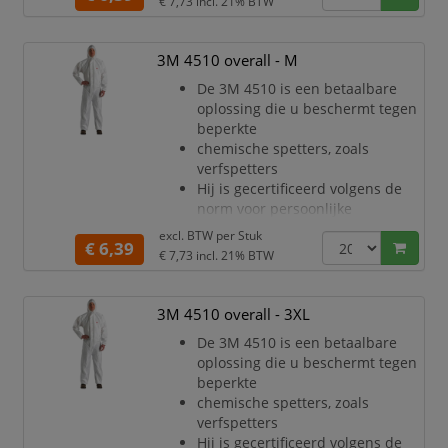
€ 7,73
incl. 21% BTW
Uitstekende barrière tegen droge
deeltjes en bepaalde chemische
spetters (CE Type 5/6)
3M 4510 overall - M
Gelamineerd microporeus
De 3M 4510 is een betaalbare
materiaal
oplossing die u beschermt tegen
Tweerichtingsrits met stormflap
beperkte
om makkelijk aan/uit te trekken
chemische spetters, zoals
en
verfspetters
extra bescherming
Hij is gecertificeerd volgens de
Manchet
norm voor persoonlijke
beschermingsmiddelen (PPE)
excl. BTW per
Stuk
€ 6,39
categorie III, type 5/6
€ 7,73
incl. 21% BTW
Uitstekende barrière tegen droge
deeltjes en bepaalde chemische
spetters (CE Type 5/6)
3M 4510 overall - 3XL
Gelamineerd microporeus
De 3M 4510 is een betaalbare
materiaal
oplossing die u beschermt tegen
Tweerichtingsrits met stormflap
beperkte
om makkelijk aan/uit te trekken
chemische spetters, zoals
en
verfspetters
extra bescherming
Hij is gecertificeerd volgens de