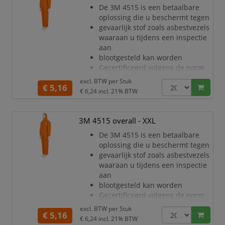
meer comfort
De 3M 4515 is een betaalbare
Uitstekende barrière tegen droge
oplossing die u beschermt tegen
deeltjes en bepaalde chemische
gevaarlijk stof zoals asbestvezels
spetters (CE Type 5/6)
waaraan u tijdens een inspectie
Stevig, zeer adem
aan
blootgesteld kan worden
Gecertificeerd volgens de norm
voor persoonlijke
excl. BTW per
Stuk
€ 5,16
beschermingsmiddelen
€ 6,24
incl. 21% BTW
(PPE) categorie III, type 5/6
Ademend materiaal voor minder
warmtestress en de hele dag
3M 4515 overall - XXL
meer comfort
De 3M 4515 is een betaalbare
Uitstekende barrière tegen droge
oplossing die u beschermt tegen
deeltjes en bepaalde chemische
gevaarlijk stof zoals asbestvezels
spetters (CE Type 5/6)
waaraan u tijdens een inspectie
Stevig, zeer adem
aan
blootgesteld kan worden
Gecertificeerd volgens de norm
voor persoonlijke
excl. BTW per
Stuk
€ 5,16
beschermingsmiddelen
€ 6,24
incl. 21% BTW