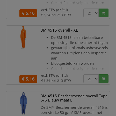
Gecertificeerd volgens de norm
voor persoonlijke
excl. BTW per
Stuk
€ 5,16
beschermingsmiddelen
€ 6,24
incl. 21% BTW
(PPE) categorie III, type 5/6
Ademend materiaal voor minder
warmtestress en de hele dag
3M 4515 overall - XL
meer comfort
De 3M 4515 is een betaalbare
Uitstekende barrière tegen droge
oplossing die u beschermt tegen
deeltjes en bepaalde chemische
gevaarlijk stof zoals asbestvezels
spetters (CE Type 5/6)
waaraan u tijdens een inspectie
Stevig, zeer adem
aan
blootgesteld kan worden
Gecertificeerd volgens de norm
voor persoonlijke
excl. BTW per
Stuk
€ 5,16
beschermingsmiddelen
€ 6,24
incl. 21% BTW
(PPE) categorie III, type 5/6
Ademend materiaal voor minder
warmtestress en de hele dag
3M 4515 Beschermende overall Type
meer comfort
5/6 Blauw maat L
Uitstekende barrière tegen droge
De 3M™ Beschermende overall 4515 is
deeltjes en bepaalde chemische
een sterke 50 g/m² SMS-overall met
spetters (CE Type 5/6)