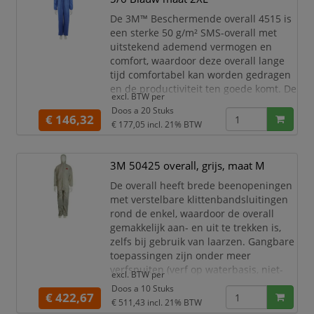
kleuren om te
De 3M™ Beschermende overall 4515 is
een sterke 50 g/m² SMS-overall met
uitstekend ademend vermogen en
comfort, waardoor deze overall lange
tijd comfortabel kan worden gedragen
en de productiviteit ten goede komt. De
excl. BTW per
overall is CE-gecertificeerd en
Doos a 20 Stuks
beschermt tegen giftige stofdeeltjes
€ 146,32
€ 177,05
incl. 21% BTW
van Type 5, vloeistofspatten van Type 6
en nucleaire deeltjes volgens EN 1073-
2. Hij vormt een economische oplossing
3M 50425 overall, grijs, maat M
en is beschikbaar in verschillende
De overall heeft brede beenopeningen
kleuren om te
met verstelbare klittenbandsluitingen
rond de enkel, waardoor de overall
gemakkelijk aan- en uit te trekken is,
zelfs bij gebruik van laarzen. Gangbare
toepassingen zijn onder meer
verfspuiten (verf op waterbasis, niet-
excl. BTW per
gevaarlijk), afstoffen, schuren,
Doos a 10 Stuks
€ 422,67
algemene carrosserie- en mechanische
€ 511,43
incl. 21% BTW
werkzaamheden en voorbereiding,