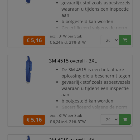
gevaarlijk stof zoals asbestvezels
spetters (CE Type 5/6)
waaraan u tijdens een inspectie
Stevig, zeer adem
aan
blootgesteld kan worden
Gecertificeerd volgens de norm
voor persoonlijke
excl. BTW per
Stuk
€ 5,16
beschermingsmiddelen
€ 6,24
incl. 21% BTW
(PPE) categorie III, type 5/6
Ademend materiaal voor minder
warmtestress en de hele dag
3M 4515 overall - 3XL
meer comfort
De 3M 4515 is een betaalbare
Uitstekende barrière tegen droge
oplossing die u beschermt tegen
deeltjes en bepaalde chemische
gevaarlijk stof zoals asbestvezels
spetters (CE Type 5/6)
waaraan u tijdens een inspectie
Stevig, zeer adem
aan
blootgesteld kan worden
Gecertificeerd volgens de norm
voor persoonlijke
excl. BTW per
Stuk
€ 5,16
beschermingsmiddelen
€ 6,24
incl. 21% BTW
(PPE) categorie III, type 5/6
Ademend materiaal voor minder
warmtestress en de hele dag