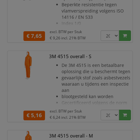
betere pasvorm en meer
Beperkte resistentie tegen
bewegingsvrijheid
vlamverspreiding volgens ISO
Pluist bijna niet
14116 / EN 533
Antistatische behan
Index 1/0
Zeer ademend SMMS-materiaal
excl. BTW per
Stuk
€ 7,65
Ritssluiting met afdekking
€ 9,26
incl. 21% BTW
makkelijk aan/uit te trekken en
aanvullende
bescherming
3M 4515 overall - S
Gebreide mouwboorden en
De 3M 4515 is een betaalbare
elastiek in de taille en
oplossing die u beschermt tegen
enkelstukken voor een
gevaarlijk stof zoals asbestvezels
betere pasvorm en meer
waaraan u tijdens een inspectie
bewegingsvrijheid
aan
Pluist bijna niet
blootgesteld kan worden
Antistatische behan
Gecertificeerd volgens de norm
voor persoonlijke
excl. BTW per
Stuk
€ 5,16
beschermingsmiddelen
€ 6,24
incl. 21% BTW
(PPE) categorie III, type 5/6
Ademend materiaal voor minder
warmtestress en de hele dag
3M 4515 overall - M