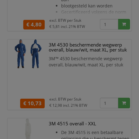
blootgesteld kan worden
Gecertificeerd volgens de norm
voor persoonlijke
excl. BTW per
Stuk
€ 4,80
beschermingsmiddelen
€ 5,81
incl. 21% BTW
(PPE) categorie III, type 5/6
Ademend materiaal voor minder
warmtestress en de hele dag
3M 4530 beschermende wegwerp
meer comfort
overall, blauw/wit, maat XL, per stuk
Uitstekende barrière tegen droge
3M™ 4530 beschermende wegwerp
deeltjes en bepaalde chemische
overall, blauw/wit, maat XL, per stuk
spetters (CE Type 5/6)
Stevig, zeer adem
excl. BTW per
Stuk
€ 10,73
€ 12,98
incl. 21% BTW
3M 4515 overall - XXL
De 3M 4515 is een betaalbare
oplossing die u beschermt tegen