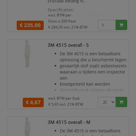
cruciaal belang is.
Specificaties:
excl. BTW per
Overlaarzen 3M™ 440, gemaakt
Doos a 200 Paar
uit gelamineerde materiaal
€ 235,00
€ 284,35
incl. 21% BTW
Beschermen tegen niet-
gevaarlijke stoffen
Voorzien van veters voor een
3M 4515 overall - S
aangename pasvorm
Antistatisch behandeld
De 3M 4515 is een betaalbare
Met een elastische pasvorm aan
oplossing die u beschermt tegen
de enkels
gevaarlijk stof zoals asbestvezels
Kleur: wit
waaraan u tijdens een inspectie
Maat:
aan
blootgesteld kan worden
Gecertificeerd volgens de norm
voor persoonlijke
excl. BTW per
Stuk
€ 4,67
beschermingsmiddelen
€ 5,65
incl. 21% BTW
(PPE) categorie III, type 5/6
Ademend materiaal voor minder
warmtestress en de hele dag
3M 4515 overall - M
meer comfort
De 3M 4515 is een betaalbare
Uitstekende barrière tegen droge