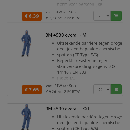
Manchet
norm voor persoonlijke
beschermingsmiddelen (PPE)
excl. BTW per
Stuk
€ 6,39
categorie III, type 5/6
€ 7,73
incl. 21% BTW
Uitstekende barrière tegen droge
deeltjes en bepaalde chemische
spetters (CE Type 5/6)
3M 4530 overall - M
Gelamineerd microporeus
Uitstekende barrière tegen droge
materiaal
deeltjes en bepaalde chemische
Tweerichtingsrits met stormflap
spatten (CE Type 5/6)
om makkelijk aan/uit te trekken
Beperkte resistentie tegen
en
vlamverspreiding volgens ISO
extra bescherming
14116 / EN 533
Manchet
Index 1/0
Zeer ademend SMMS-materiaal
excl. BTW per
Stuk
€ 7,65
Ritssluiting met afdekking
€ 9,26
incl. 21% BTW
makkelijk aan/uit te trekken en
aanvullende
bescherming
3M 4530 overall - XXL
Gebreide mouwboorden en
Uitstekende barrière tegen droge
elastiek in de taille en
deeltjes en bepaalde chemische
enkelstukken voor een
spatten (CE Type 5/6)