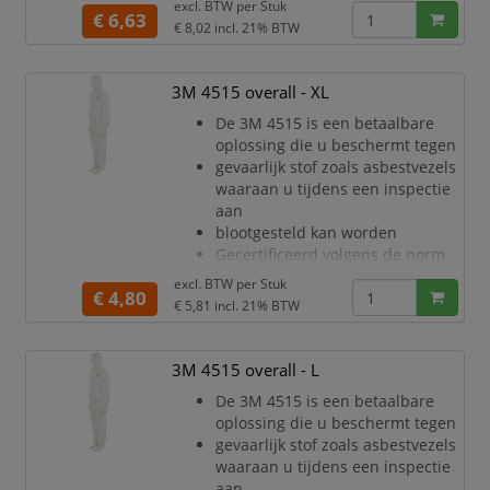
excl. BTW per
Stuk
€ 6,63
categorie III, type 5/6
€ 8,02
incl. 21% BTW
Uitstekende barrière tegen droge
deeltjes en bepaalde chemische
spetters (CE Type 5/6)
3M 4515 overall - XL
Gelamineerd microporeus
De 3M 4515 is een betaalbare
materiaal
oplossing die u beschermt tegen
Tweerichtingsrits met stormflap
gevaarlijk stof zoals asbestvezels
om makkelijk aan/uit te trekken
waaraan u tijdens een inspectie
en
aan
extra bescherming
blootgesteld kan worden
Manchet
Gecertificeerd volgens de norm
voor persoonlijke
excl. BTW per
Stuk
€ 4,80
beschermingsmiddelen
€ 5,81
incl. 21% BTW
(PPE) categorie III, type 5/6
Ademend materiaal voor minder
warmtestress en de hele dag
3M 4515 overall - L
meer comfort
De 3M 4515 is een betaalbare
Uitstekende barrière tegen droge
oplossing die u beschermt tegen
deeltjes en bepaalde chemische
gevaarlijk stof zoals asbestvezels
spetters (CE Type 5/6)
waaraan u tijdens een inspectie
Stevig, zeer adem
aan