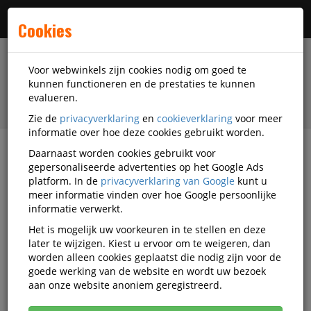
Menu
Cookies
Voor webwinkels zijn cookies nodig om goed te
kunnen functioneren en de prestaties te kunnen
evalueren.
Zie de
privacyverklaring
en
cookieverklaring
voor meer
informatie over hoe deze cookies gebruikt worden.
Daarnaast worden cookies gebruikt voor
filter
gepersonaliseerde advertenties op het Google Ads
platform. In de
privacyverklaring van Google
kunt u
Veiligheidsartikelen
Beschermkleding
meer informatie vinden over hoe Google persoonlijke
Disposable kleding
3M Disposable kleding
informatie verwerkt.
Het is mogelijk uw voorkeuren in te stellen en deze
3M Disposable kleding
later te wijzigen. Kiest u ervoor om te weigeren, dan
worden alleen cookies geplaatst die nodig zijn voor de
goede werking van de website en wordt uw bezoek
Actief filter:
3M
Populariteit
aan onze website anoniem geregistreerd.