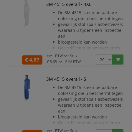
warmtestress en de hele dag
3M 4515 overall - 4XL
meer comfort
De 3M 4515 is een betaalbare
Uitstekende barrière tegen droge
oplossing die u beschermt tegen
deeltjes en bepaalde chemische
gevaarlijk stof zoals asbestvezels
spetters (CE Type 5/6)
waaraan u tijdens een inspectie
Stevig, zeer adem
aan
blootgesteld kan worden
Gecertificeerd volgens de norm
voor persoonlijke
excl. BTW per
Stuk
€ 4,67
beschermingsmiddelen
€ 5,65
incl. 21% BTW
(PPE) categorie III, type 5/6
Ademend materiaal voor minder
warmtestress en de hele dag
3M 4515 overall - S
meer comfort
De 3M 4515 is een betaalbare
Uitstekende barrière tegen droge
oplossing die u beschermt tegen
deeltjes en bepaalde chemische
gevaarlijk stof zoals asbestvezels
spetters (CE Type 5/6)
waaraan u tijdens een inspectie
Stevig, zeer adem
aan
blootgesteld kan worden
Gecertificeerd volgens de norm
voor persoonlijke
excl. BTW per
Stuk