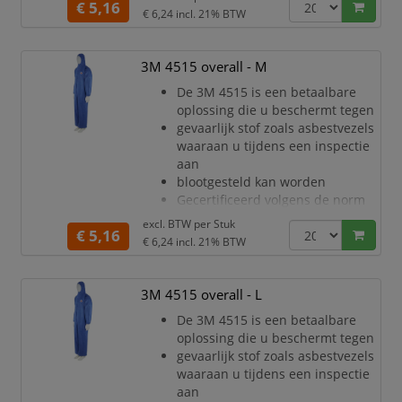
€ 5,16
beschermingsmiddelen
€ 6,24
incl. 21% BTW
(PPE) categorie III, type 5/6
Ademend materiaal voor minder
warmtestress en de hele dag
3M 4515 overall - M
meer comfort
De 3M 4515 is een betaalbare
Uitstekende barrière tegen droge
oplossing die u beschermt tegen
deeltjes en bepaalde chemische
gevaarlijk stof zoals asbestvezels
spetters (CE Type 5/6)
waaraan u tijdens een inspectie
Stevig, zeer adem
aan
blootgesteld kan worden
Gecertificeerd volgens de norm
voor persoonlijke
excl. BTW per
Stuk
€ 5,16
beschermingsmiddelen
€ 6,24
incl. 21% BTW
(PPE) categorie III, type 5/6
Ademend materiaal voor minder
warmtestress en de hele dag
3M 4515 overall - L
meer comfort
De 3M 4515 is een betaalbare
Uitstekende barrière tegen droge
oplossing die u beschermt tegen
deeltjes en bepaalde chemische
gevaarlijk stof zoals asbestvezels
spetters (CE Type 5/6)
waaraan u tijdens een inspectie
Stevig, zeer adem
aan