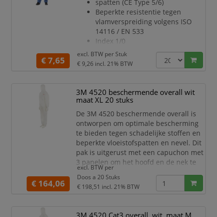
spatten (CE Type 5/6)
om makkelijk aan/uit te trekken
Beperkte resistentie tegen
en
vlamverspreiding volgens ISO
extra bescherming
14116 / EN 533
Manchet
Index 1/0
Zeer ademend SMMS-materiaal
excl. BTW per
Stuk
€ 7,65
Ritssluiting met afdekking
€ 9,26
incl. 21% BTW
makkelijk aan/uit te trekken en
aanvullende
bescherming
3M 4520 beschermende overall wit
Gebreide mouwboorden en
maat XL 20 stuks
elastiek in de taille en
De 3M 4520 beschermende overall is
enkelstukken voor een
ontworpen om optimale bescherming
betere pasvorm en meer
te bieden tegen schadelijke stoffen en
bewegingsvrijheid
beperkte vloeistofspatten en nevel. Dit
Pluist bijna niet
pak is uitgerust met een capuchon met
Antistatische behan
3 panelen om het hoofd en de nek te
excl. BTW per
beschermen en is gemaakt van
Doos a 20 Stuks
geavanceerde, lichte en ademende
€ 164,06
€ 198,51
incl. 21% BTW
materialen, wat zorgt voor een
comfortabel draagcomfort. Dankzij
innovatieve technologieën biedt het
3M 4520 Cat3 overall, wit, maat M,