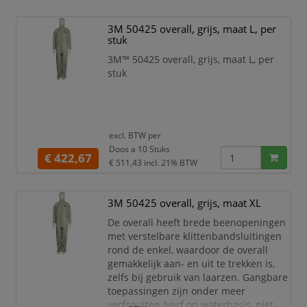
reiniging en onderhoud van de ruimte.
3M 50425 overall, grijs, maat L, per
De 3M™ Herbruikbare spuitoverall
stuk
50425 beschermt d
3M™ 50425 overall, grijs, maat L, per
stuk
excl. BTW per
Doos a 10 Stuks
€ 422,67
€ 511,43
incl. 21% BTW
3M 50425 overall, grijs, maat XL
De overall heeft brede beenopeningen
met verstelbare klittenbandsluitingen
rond de enkel, waardoor de overall
gemakkelijk aan- en uit te trekken is,
zelfs bij gebruik van laarzen. Gangbare
toepassingen zijn onder meer
verfspuiten (verf op waterbasis, niet-