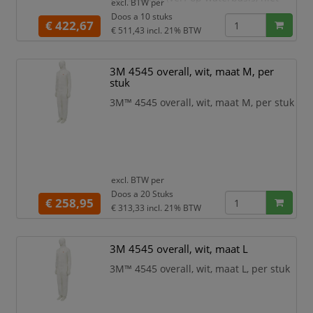
excl. BTW per
gevaarlijk), afstoffen, schuren,
Doos a 10 stuks
€ 422,67
algemene carrosserie- en mechanische
€ 511,43
incl. 21% BTW
werkzaamheden en voorbereiding,
reiniging en onderhoud van de ruimte.
3M 4545 overall, wit, maat M, per
De 3M™ Herbruikbare spuitoverall
stuk
50425 beschermt d
3M™ 4545 overall, wit, maat M, per stuk
excl. BTW per
Doos a 20 Stuks
€ 258,95
€ 313,33
incl. 21% BTW
3M 4545 overall, wit, maat L
3M™ 4545 overall, wit, maat L, per stuk