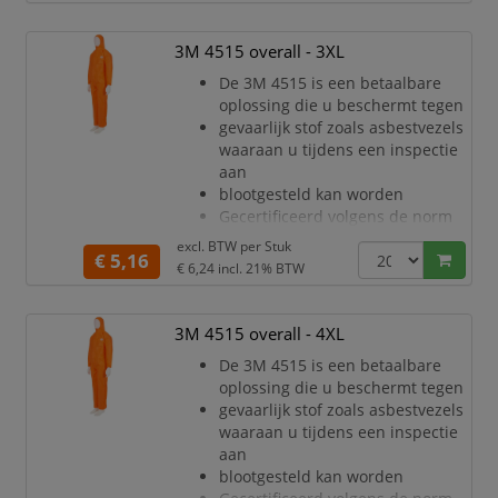
(PPE) categorie III, type 5/6
Ademend materiaal voor minder
warmtestress en de hele dag
3M 4515 overall - 3XL
meer comfort
De 3M 4515 is een betaalbare
Uitstekende barrière tegen droge
oplossing die u beschermt tegen
deeltjes en bepaalde chemische
gevaarlijk stof zoals asbestvezels
spetters (CE Type 5/6)
waaraan u tijdens een inspectie
Stevig, zeer adem
aan
blootgesteld kan worden
Gecertificeerd volgens de norm
voor persoonlijke
excl. BTW per
Stuk
€ 5,16
beschermingsmiddelen
€ 6,24
incl. 21% BTW
(PPE) categorie III, type 5/6
Ademend materiaal voor minder
warmtestress en de hele dag
3M 4515 overall - 4XL
meer comfort
De 3M 4515 is een betaalbare
Uitstekende barrière tegen droge
oplossing die u beschermt tegen
deeltjes en bepaalde chemische
gevaarlijk stof zoals asbestvezels
spetters (CE Type 5/6)
waaraan u tijdens een inspectie
Stevig, zeer adem
aan
blootgesteld kan worden