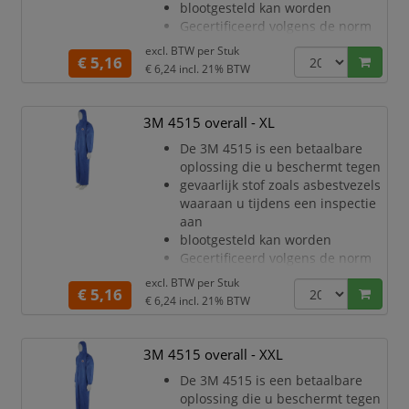
blootgesteld kan worden
Gecertificeerd volgens de norm
voor persoonlijke
excl. BTW per
Stuk
€ 5,16
beschermingsmiddelen
€ 6,24
incl. 21% BTW
(PPE) categorie III, type 5/6
Ademend materiaal voor minder
warmtestress en de hele dag
3M 4515 overall - XL
meer comfort
De 3M 4515 is een betaalbare
Uitstekende barrière tegen droge
oplossing die u beschermt tegen
deeltjes en bepaalde chemische
gevaarlijk stof zoals asbestvezels
spetters (CE Type 5/6)
waaraan u tijdens een inspectie
Stevig, zeer adem
aan
blootgesteld kan worden
Gecertificeerd volgens de norm
voor persoonlijke
excl. BTW per
Stuk
€ 5,16
beschermingsmiddelen
€ 6,24
incl. 21% BTW
(PPE) categorie III, type 5/6
Ademend materiaal voor minder
warmtestress en de hele dag
3M 4515 overall - XXL
meer comfort
De 3M 4515 is een betaalbare
Uitstekende barrière tegen droge
oplossing die u beschermt tegen
deeltjes en bepaalde chemische