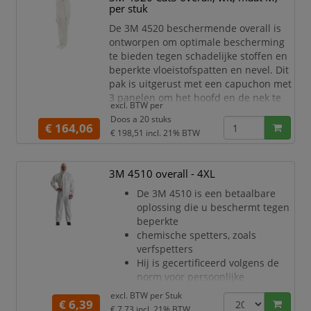
een hoge prestatie terwijl het comfort
per stuk
voor de drager gewaarborgd
De 3M 4520 beschermende overall is
ontworpen om optimale bescherming
te bieden tegen schadelijke stoffen en
beperkte vloeistofspatten en nevel. Dit
pak is uitgerust met een capuchon met
3 panelen om het hoofd en de nek te
excl. BTW per
beschermen en is gemaakt van
Doos a 20 stuks
geavanceerde, lichte en ademende
€ 164,06
€ 198,51
incl. 21% BTW
materialen, wat zorgt voor een
comfortabel draagcomfort. Dankzij
innovatieve technologieën biedt het
3M 4510 overall - 4XL
een hoge prestatie terwijl het comfort
De 3M 4510 is een betaalbare
voor de drager gewaarborgd
oplossing die u beschermt tegen
beperkte
chemische spetters, zoals
verfspetters
Hij is gecertificeerd volgens de
norm voor persoonlijke
beschermingsmiddelen (PPE)
excl. BTW per
Stuk
€ 6,39
categorie III, type 5/6
€ 7,73
incl. 21% BTW