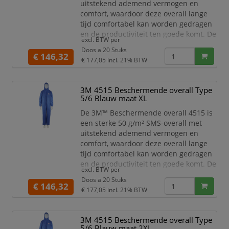
uitstekend ademend vermogen en
Stevig, zeer adem
comfort, waardoor deze overall lange
tijd comfortabel kan worden gedragen
en de productiviteit ten goede komt. De
excl. BTW per
overall is CE-gecertificeerd en
Doos a 20 Stuks
beschermt tegen giftige stofdeeltjes
€ 146,32
€ 177,05
incl. 21% BTW
van Type 5, vloeistofspatten van Type 6
en nucleaire deeltjes volgens EN 1073-
2. Hij vormt een economische oplossing
3M 4515 Beschermende overall Type
en is beschikbaar in verschillende
5/6 Blauw maat XL
kleuren om te
De 3M™ Beschermende overall 4515 is
een sterke 50 g/m² SMS-overall met
uitstekend ademend vermogen en
comfort, waardoor deze overall lange
tijd comfortabel kan worden gedragen
en de productiviteit ten goede komt. De
excl. BTW per
overall is CE-gecertificeerd en
Doos a 20 Stuks
beschermt tegen giftige stofdeeltjes
€ 146,32
€ 177,05
incl. 21% BTW
van Type 5, vloeistofspatten van Type 6
en nucleaire deeltjes volgens EN 1073-
2. Hij vormt een economische oplossing
3M 4515 Beschermende overall Type
en is beschikbaar in verschillende
5/6 Blauw maat 2XL