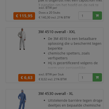
pak is uitgerust met een capuchon met
3 panelen om het hoofd en de nek te
excl. BTW per
beschermen en is gemaakt van
Doos a 20 Stuks
geavanceerde, lichte en ademende
€ 115,95
€ 140,30
incl. 21% BTW
materialen, wat zorgt voor een
comfortabel draagcomfort. Dankzij
innovatieve technologieën biedt het
3M 4510 overall - XXL
een hoge prestatie terwijl het comfort
De 3M 4510 is een betaalbare
voor de drager gewaarborgd
oplossing die u beschermt tegen
beperkte
chemische spetters, zoals
verfspetters
Hij is gecertificeerd volgens de
norm voor persoonlijke
beschermingsmiddelen (PPE)
excl. BTW per
Stuk
€ 6,63
categorie III, type 5/6
€ 8,02
incl. 21% BTW
Uitstekende barrière tegen droge
deeltjes en bepaalde chemische
spetters (CE Type 5/6)
3M 4530 overall - XL
Gelamineerd microporeus
Uitstekende barrière tegen droge
materiaal
deeltjes en bepaalde chemische
Tweerichtingsrits met stormflap