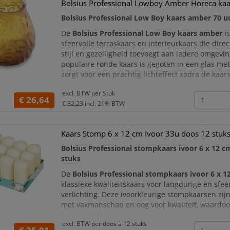
Bolsius Professional Lowboy Amber Horeca kaa
Bolsius Professional Low Boy kaars amber 70 u
De
Bolsius Professional Low Boy kaars amber
is
sfeervolle terraskaars en interieurkaars die dire
stijl en gezelligheid toevoegt aan iedere omgevi
populaire ronde kaars is gegoten in een glas met 
zorgt voor een prachtig lichteffect zodra de kaar
Ideaal voor horeca, terrassen, restaurants, cafés, 
excl. BTW per
Stuk
evenementen en sfeervolle tafeldecoratie.
€ 26,64
€ 32,23
incl. 21% BTW
Met een
Kaars Stomp 6 x 12 cm Ivoor 33u doos 12 stuk
Bolsius Professional stompkaars ivoor 6 x 12 c
stuks
De
Bolsius Professional stompkaars ivoor 6 x 1
klassieke kwaliteitskaars voor langdurige en sfee
verlichting. Deze ivoorkleurige stompkaarsen zi
met vakmanschap en oog voor kwaliteit, waardoo
hun vorm behouden en zorgen voor een stabiele,
excl. BTW per
doos à 12 stuks
vlam. Ideaal voor horeca, hotels, restaurants, caf