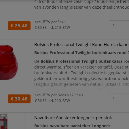
4, 6 of 8 uur of onze clear cups 16 uur, en je ben
van avonden lang plezier van deze theelichthoud
excl. BTW per
Stuk
€ 25,48
€ 30,83
incl. 21% BTW
Bolsius Professional Twilight Rood Horeca kaar
Bolsius Professional Twilight buitenkaars rood 
De
Bolsius Professional Twilight buitenkaars r
direct warmte, sfeer en karakter op tafel. Deze sti
buitenkaars uit de Twilight collectie is geplaatst i
gekleurd en windbestendig glas, waardoor u ook
langdurig kunt genieten van natuurlijk kaarslicht
horeca, terrassen, restaurants, cafés, hotels, lou
excl. BTW per
Doos a 12 Stuks
evenementenlocaties.
€ 30,46
€ 36,86
incl. 21% BTW
De dieprode kleu
Navulbare Aansteker longneck per stuk
Bolsius navulbare aansteker Longneck