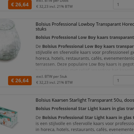
excl. BTW per
Doos
en evenementenlocaties.
€ 26,64
€ 32,23
incl. 21% BTW
Met een brandduu
Bolsius Professional Lowboy Transparant Horec
stuks
Bolsius Professional Low Boy kaars transparant
De
Bolsius Professional Low Boy kaars transpa
stijlvolle en sfeervolle kaars voor professioneel g
horeca, hotels, restaurants, cafés, evenementenl
terrassen. Deze populaire Low Boy kaars is gego
transparant glas met reliëf, waardoor het kaarsl
en verfijnd effect krijgt. Ideaal wanneer u sfeer, 
excl. BTW per
Stuk
€ 26,64
een verzorgde uitstraling wil
€ 32,23
incl. 21% BTW
Bolsius Kaarsen Starlight Transparant 50u, doo
Bolsius Professional Star Light kaars in glas tr
De
Bolsius Professional Star Light kaars in glas
is een stijlvolle en sfeervolle kaars voor professi
in horeca, hotels, restaurants, cafés, evenemente