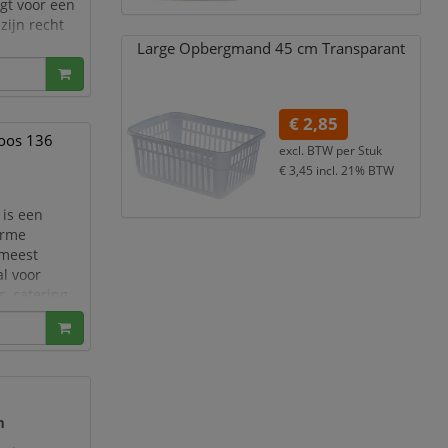
gt voor een
 zijn recht
Large Opbergmand 45 cm Transparant
€ 2,85
doos 136
excl. BTW per
Stuk
€ 3,45
incl. 21% BTW
is een
arme
 meest
al voor
s, catering,
 dinerkaars
m