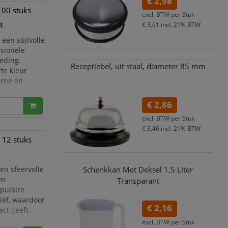
€ 2,98
100 stuks
excl. BTW per
Stuk
t
€ 3,61
incl. 21% BTW
 een stijlvolle
ssionele
leding.
Receptiebel,
uit staal,
diameter 85 mm
te kleur
erne en
€ 2,86
us kaars
excl. BTW per
Stuk
€ 3,46
incl. 21% BTW
 12 stuks
en sfeervolle
Schenkkan Met Deksel 1,
5 Liter
en
Transparant
opulaire
liëf, waardoor
€ 2,16
ect geeft.
hotels, cafés
excl. BTW per
Stuk