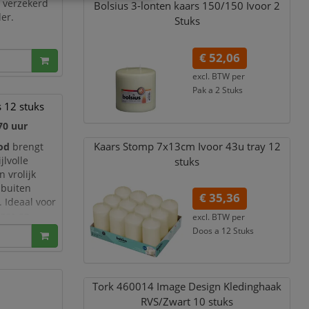
t verzekerd
Bolsius 3-lonten kaars 150/
150 Ivoor 2
er.
Stuks
€ 52,06
excl. BTW per
Pak a 2 Stuks
€ 62,99
incl. 21% BTW
s 12 stuks
70 uur
Kaars Stomp 7x13cm Ivoor 43u tray 12
ood
brengt
jlvolle
stuks
n vrolijk
 buiten
€ 35,36
. Ideaal voor
nges en
excl. BTW per
Doos a 12 Stuks
€ 42,79
incl. 21% BTW
Tork 460014 Image Design Kledinghaak
RVS/
Zwart 10 stuks