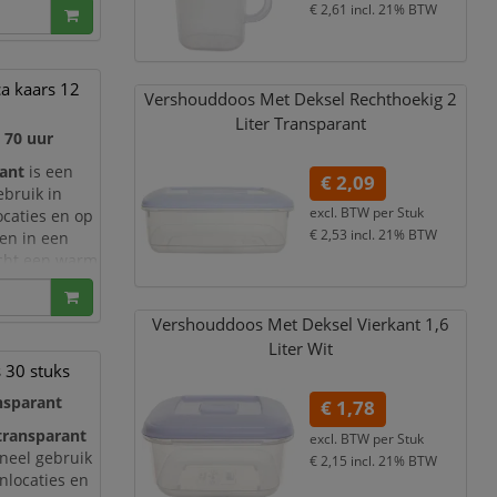
€ 2,61
incl. 21% BTW
a kaars 12
Vershouddoos Met Deksel Rechthoekig 2
Liter Transparant
 70 uur
rant
is een
€ 2,09
ebruik in
excl. BTW per
Stuk
ocaties en op
€ 2,53
incl. 21% BTW
ten in een
icht een warm
kwaliteit en
Vershouddoos Met Deksel Vierkant 1,
6
Liter Wit
s 30 stuks
ansparant
€ 1,78
 transparant
excl. BTW per
Stuk
oneel gebruik
€ 2,15
incl. 21% BTW
nlocaties en