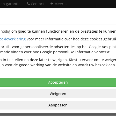
 en garantie
Contact
Meer
s nodig om goed te kunnen functioneren en de prestaties te kunne
ookieverklaring
voor meer informatie over hoe deze cookies gebrui
taire artikelen
Catering-artikelen
Keukentoebehoren
 Keukentoebehoren
bruikt voor gepersonaliseerde advertenties op het Google Ads pla
matie vinden over hoe Google persoonlijke informatie verwerkt.
Bolsius Keukentoebehoren
 in te stellen en deze later te wijzigen. Kiest u ervoor om te weig
 zijn voor de goede werking van de website en wordt uw bezoek aa
Bolsius
Populariteit
Accepteren
OUTLET Bolsius Professional Theelichthouder R
Weigeren
Stuks
Vierkante geribbelde theelicht houder van Bolsiu
Aanpassen
Transparant. Afmeting: 58x76 mm. Per omdoos v
eenheden. Gebruik deze in combinatie met onze 