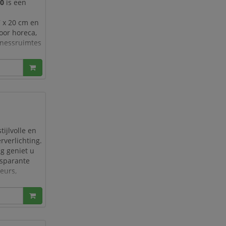
70
is een
7 x 20 cm en
oor horeca,
llnessruimtes
ra lang van
stijlvolle en
rverlichting.
g geniet u
nsparante
ieurs,
 in