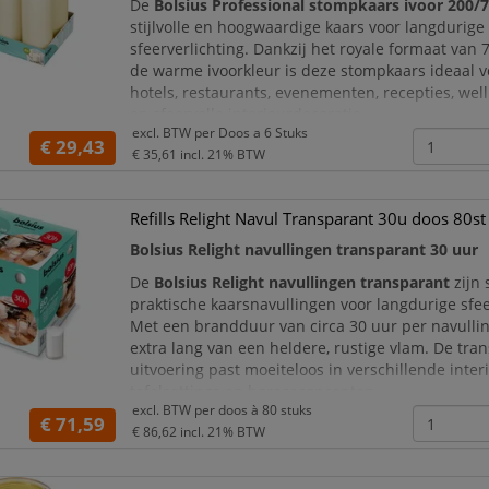
De
Bolsius Professional stompkaars ivoor 200/
stijlvolle en hoogwaardige kaars voor langdurige
sfeerverlichting. Dankzij het royale formaat van 
de warme ivoorkleur is deze stompkaars ideaal v
hotels, restaurants, evenementen, recepties, we
en sfeervolle interieurdecoratie.
excl. BTW per
Doos a 6 Stuks
€ 29,43
Met een brandduur van circa 80 uur geniet u ext
€ 35,61
incl. 21% BTW
een rustige, warm
Refills Relight Navul Transparant 30u doos 80st
Bolsius Relight navullingen transparant 30 uur
De
Bolsius Relight navullingen transparant
zijn 
praktische kaarsnavullingen voor langdurige sfee
Met een brandduur van circa 30 uur per navullin
extra lang van een heldere, rustige vlam. De tra
uitvoering past moeiteloos in verschillende inter
tafelsettings en horecaconcepten.
excl. BTW per
doos à 80 stuks
€ 71,59
Deze Relight navullingen zijn ideaal voor gebruik
€ 86,62
incl. 21% BTW
restaurants, h