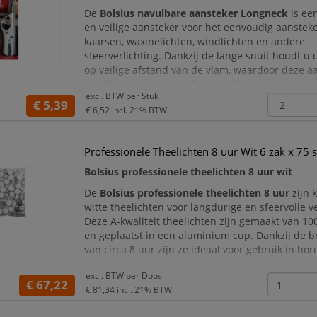
De
Bolsius navulbare aansteker Longneck
is ee
en veilige aansteker voor het eenvoudig aanstek
kaarsen, waxinelichten, windlichten en andere
sfeerverlichting. Dankzij de lange snuit houdt 
op veilige afstand van de vlam, waardoor deze a
comfortabel alternatief is voor klassieke aansteke
excl. BTW per
Stuk
lucifers.
€ 5,39
€ 6,52
incl. 21% BTW
De Longneck aansteker is ideaal voor gebruik thui
horeca
Professionele Theelichten 8 uur Wit 6 zak x 75 
Bolsius professionele theelichten 8 uur wit
De
Bolsius professionele theelichten 8 uur
zijn 
witte theelichten voor langdurige en sfeervolle ve
Deze A-kwaliteit theelichten zijn gemaakt van 10
en geplaatst in een aluminium cup. Dankzij de 
van circa 8 uur zijn ze ideaal voor gebruik in hore
restaurants, cafés, evenementenlocaties en and
excl. BTW per
Doos
professionele omgevingen.
€ 67,22
€ 81,34
incl. 21% BTW
Met hun rustige witte