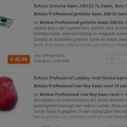
Bolsius Gotische Kaars 240/23 7u Zwart, doos 
Bolsius Professional gotische kaars 240/23 zwar
De
Bolsius Professional gotische kaars 240/23
is
zwarte kaars van topkwaliteit, perfect voor profe
tafeldecoratie, sfeerverlichting en elegante aank
Dankzij de klassieke gotische vorm en diepe zwar
geeft deze kaars iedere ruimte een chique, mod
onderscheidende uitstraling.
excl. BTW per
Doos
€ 40,90
Met een brandduur van circa 7 uur is deze Bolsi
€ 49,49
incl. 21% BTW
ideaal voor gebruik
Bolsius Professional Lowboy rood Horeca kaars
Bolsius Professional Low Boy kaars rood 70 uur
De
Bolsius Professional Low Boy kaars rood
is e
terraskaars en interieurkaars die direct warmte 
gezelligheid toevoegt aan iedere ruimte. Deze p
ronde kaars is gegoten in een stijlvol glas met re
het kaarslicht een prachtig zacht en rood lichteff
Ideaal voor horecazaken, terrassen, restaurants, 