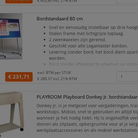
€ 403,80
incl. 21% BTW
Het onderstel is uitgevoerd in e
Bordstandaard 80 cm
Snel en eenvoudig instelbaar op drie hoogt
Stalen frame met lichtgrijze toplaag.
2 zwenkwielen zijn geremd.
Geschikt voor alle Legamaster borden.
Levering zonder bord, het bord dient apart
worden.
Bord zonder afleggoot te plaatsen op statie
Geschikt voor alle Legamaster borden met
excl. BTW per
STUK
€ 231,71
van 90 tot 120 cm
€ 280,37
incl. 21% BTW
PLAYROOM Playboard Donkey Jr. bordstandaar
Donkey Jr. is je metgezel voor vergaderingen, tra
workshops. Mobiel, snel te gebruiken en altijd b
wanneer je het nodig hebt. Hij is ongelooflijk vee
dienen als zitplaats, opbergruimte voor al je ver
werkplaatsaccessoires en als mobiel werkstation