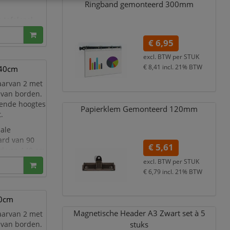
Ringband gemonteerd 300mm
 tafelezel,
es en loc
€ 6,95
excl. BTW per
STUK
€ 8,41
incl. 21% BTW
140cm
aarvan 2 met
n van borden.
lende hoogtes
Papierklem Gemonteerd 120mm
.
ale
ard van 90
€ 5,61
rd van 140 cm
si
excl. BTW per
STUK
€ 6,79
incl. 21% BTW
90cm
Magnetische Header A3 Zwart set à 5
aarvan 2 met
n van borden.
stuks