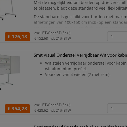
Met de mogelijkheid om borden op drie verschil
te plaatsen, biedt deze standaard veel flexibiliteit
De standaard is geschikt voor borden met maxim
afmetingen van 100x150 cm (hxb) op een standa
cm hoogte, en 100x180 cm (hxb) op een standaa
excl. BTW per
ST (Stuk)
hoogte. Hiermee kunt u uw borden op een profes
€ 126,18
€ 152,68
incl. 21% BTW
Smit Visual Onderstel Verrijdbaar Wit voor kab
Wit stalen verrijdbaar onderstel voor kabi
wit aluminium profiel.
Voorzien van 4 wielen (2 met rem).
excl. BTW per
ST (Stuk)
€ 354,23
€ 428,62
incl. 21% BTW