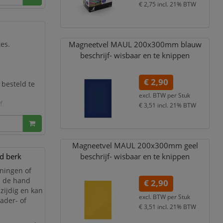
€ 2,75
incl. 21% BTW
Magneetvel MAUL 200x300mm blauw
es.
beschrijf- wisbaar en te knippen
€ 2,90
 besteld te
excl. BTW per
Stuk
f.
€ 3,51
incl. 21% BTW
 een breedte
Magneetvel MAUL 200x300mm geel
d berk
beschrijf- wisbaar en te knippen
iningen of
ij de hand
€ 2,90
lzijdig en kan
excl. BTW per
Stuk
gader- of
€ 3,51
incl. 21% BTW
.