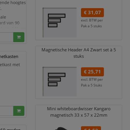
lende hoogtes
.
€ 31,07
ale
excl. BTW per
ard van 90
Pak a 5 stuks
rd van 140 cm
€ 37,59
incl. 21% BTW
si
Magnetische Header A4 Zwart set à 5
stuks
inetkasten
netkast met
€ 25,71
excl. BTW per
Pak a 5 Stuks
€ 31,11
incl. 21% BTW
Mini whiteboardwisser Kangaro
magnetisch 33 x 57 x 22mm