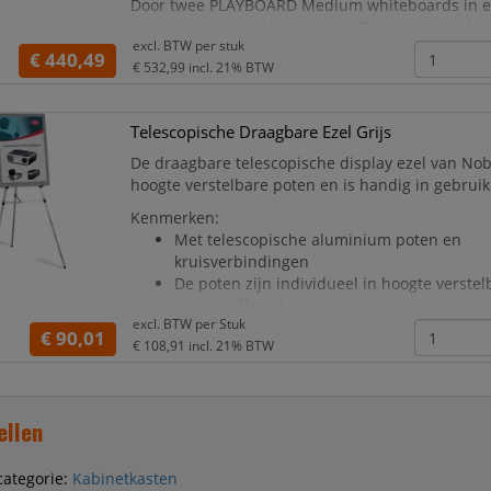
Door twee PLAYBOARD Medium whiteboards in e
te monteren en ze bovenop de Donkey Jr. te plaa
excl. BTW per
stuk
je een hoogwaardige, superfunctionele en
€ 440,49
€ 532,99
incl. 21% BTW
Telescopische Draagbare Ezel Grijs
De draagbare telescopische display ezel van Nob
hoogte verstelbare poten en is handig in gebruik
Kenmerken:
Met telescopische aluminium poten en
kruisverbindingen
De poten zijn individueel in hoogte verstel
voor oneffen vloeren
excl. BTW per
Stuk
De ezel kan tot 12 kg dragen
€ 90,01
€ 108,91
incl. 21% BTW
Wordt geleverd met draagtas
Specificaties
Artikelnr.: Q50E
ellen
Kleur: Grijs
Afmetingen: 105 x 78 x 945
Gewicht (kg): 1,34
categorie:
Kabinetkasten