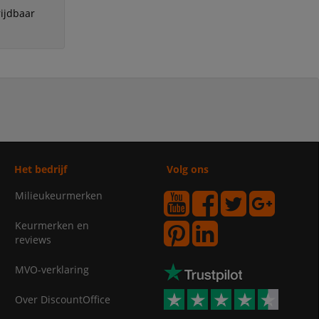
ijdbaar
Het bedrijf
Volg ons
Milieukeurmerken
Keurmerken en
reviews
MVO-verklaring
Over DiscountOffice