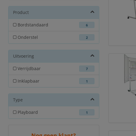
Product
Bordstandaard
6
Onderstel
2
Uitvoering
Verrijdbaar
7
Inklapbaar
1
Type
Playboard
1
Nog geen klant?