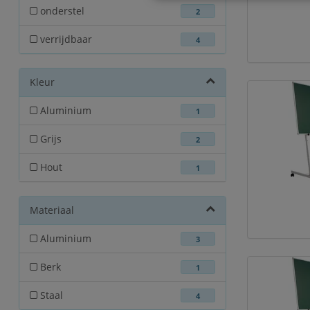
onderstel
2
verrijdbaar
4
Kleur
Aluminium
1
Grijs
2
Hout
1
Materiaal
Aluminium
3
Berk
1
Staal
4