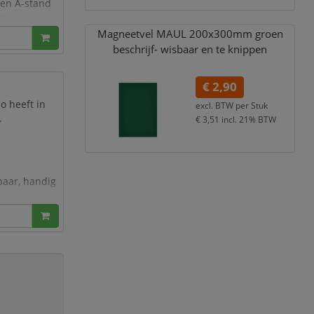
en A-stand
tsen, creëer
Magneetvel MAUL 200x300mm groen
beschrijf- wisbaar en te knippen
€ 2,90
o heeft in
excl. BTW per
Stuk
.
€ 3,51
incl. 21% BTW
baar, handig