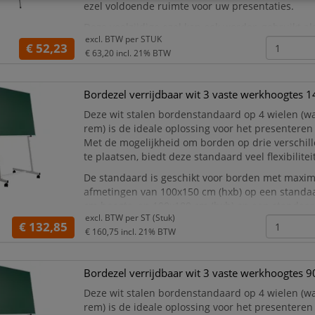
ezel voldoende ruimte voor uw presentaties.
Deze veelzijdige ezel kan ook worden gebruikt als
excl. BTW per
STUK
waardoor hij perfect is voor verschillende situati
€ 52,23
€ 63,20
incl. 21% BTW
Bordezel verrijdbaar wit 3 vaste werkhoogtes 
Deze wit stalen bordenstandaard op 4 wielen (w
rem) is de ideale oplossing voor het presentere
Met de mogelijkheid om borden op drie verschil
te plaatsen, biedt deze standaard veel flexibiliteit
De standaard is geschikt voor borden met maxim
afmetingen van 100x150 cm (hxb) op een standa
cm hoogte, en 100x180 cm (hxb) op een standaa
excl. BTW per
ST (Stuk)
hoogte. Hiermee kunt u uw borden op een profes
€ 132,85
€ 160,75
incl. 21% BTW
Bordezel verrijdbaar wit 3 vaste werkhoogtes 
Deze wit stalen bordenstandaard op 4 wielen (w
rem) is de ideale oplossing voor het presentere