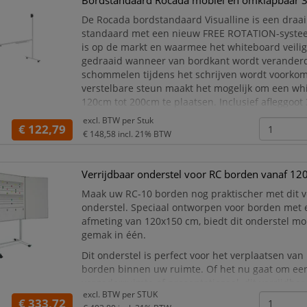
Bordstandaard Rocada mobiel en omklapbaar 
De Rocada bordstandaard Visualline is een draa
standaard met een nieuw FREE ROTATION-syste
is op de markt en waarmee het whiteboard veili
gedraaid wanneer van bordkant wordt verander
schommelen tijdens het schrijven wordt voorko
verstelbare steun maakt het mogelijk om een wh
120cm tot 200cm te plaatsen. Inclusief afleggoot
wielen met remsysteem. Eenvoudig te monteren. 
excl. BTW per
Stuk
€ 122,79
€ 148,58
incl. 21% BTW
Verrijdbaar onderstel voor RC borden vanaf 1
Maak uw RC-10 borden nog praktischer met dit v
onderstel. Speciaal ontworpen voor borden met
afmeting van 120x150 cm, biedt dit onderstel mob
gemak in één.
Dit onderstel is perfect voor het verplaatsen va
borden binnen uw ruimte. Of het nu gaat om een 
vergaderruimte of presentatiezaal, dit verrijdbar
excl. BTW per
STUK
zorgt voor flexibiliteit en veelzijdigheid.
€ 333,72