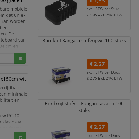
360 graden
€ 1,53
ibare mobiele
excl. BTW per
Stuk
em dat uniek
€ 1,85
incl. 21% BTW
g kan worden
d en
men. De
iteboard van
Bordkrijt Kangaro stofvrij wit 100 stuks
 34 cm en
Let op: bo
€ 2,27
excl. BTW per
Doos
20x150cm wit
€ 2,75
incl. 21% BTW
errijdbare
 een minimale
iliteit en
Bordkrijt stofvrij Kangaro assorti 100
stuks
n uw RC-10
klaslokaal,
€ 2,27
e onderstel
excl. BTW per
Doos