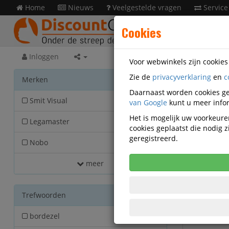
Home
Nieuws
Veelgestelde vragen
Service
Cookies
Inloggen
Voor webwinkels zijn cookie
Zie de
privacyverklaring
en
c
Prese
Merken
Daarnaast worden cookies ge
Smit Visual
van Google
5
kunt u meer infor
Het is mogelijk uw voorkeuren
Legamaster
1
cookies geplaatst die nodig
geregistreerd.
Nobo
1
meer
Trefwoorden
bordezel
3