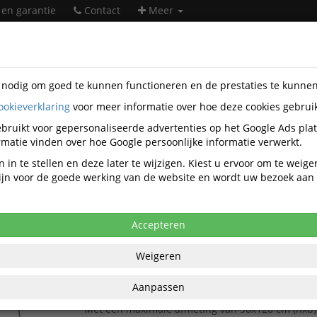
 en garantie
Contact
Meer
s nodig om goed te kunnen functioneren en de prestaties te kunne
ookieverklaring
voor meer informatie over hoe deze cookies gebrui
ntatiemiddelen
Bord-accessoires
Onderstellen
bruikt voor gepersonaliseerde advertenties op het Google Ads pla
Onderstellen
matie vinden over hoe Google persoonlijke informatie verwerkt.
 in te stellen en deze later te wijzigen. Kiest u ervoor om te weig
 zijn voor de goede werking van de website en wordt uw bezoek aa
Populariteit
Accepteren
Bordezel Flexible verstelbare werkhoogtes
Presenteer uw borden op een handige en veelzij
Weigeren
met deze inklapbare bordezel van aluminium. De
voorzien van verstelbare telescoopbuizen, waard
Aanpassen
hoogte en de hoek van het bord naar wens kunt
Met een maximale afmeting van 90x120 cm (hxb)