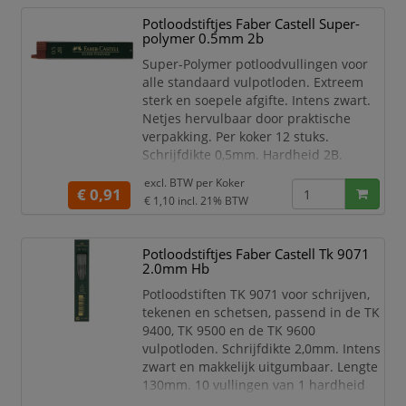
stuks.
Potloodstiftjes Faber Castell Super-
polymer 0.5mm 2b
Q-Connect potloodstiften
0,9 mm
Super-Polymer potloodvullingen voor
Etui van 12 stuks
alle standaard vulpotloden. Extreem
Onbreekbaar en e
sterk en soepele afgifte. Intens zwart.
Netjes hervulbaar door praktische
verpakking. Per koker 12 stuks.
Schrijfdikte 0,5mm. Hardheid 2B.
excl. BTW per
Koker
€ 0,91
€ 1,10
incl. 21% BTW
Potloodstiftjes Faber Castell Tk 9071
2.0mm Hb
Potloodstiften TK 9071 voor schrijven,
tekenen en schetsen, passend in de TK
9400, TK 9500 en de TK 9600
vulpotloden. Schrijfdikte 2,0mm. Intens
zwart en makkelijk uitgumbaar. Lengte
130mm. 10 vullingen van 1 hardheid
per koker. Hardheid HB.