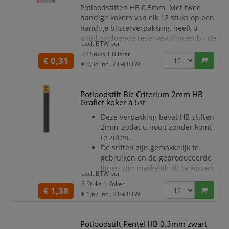
Potloodstiften HB 0.5mm. Met twee
handige kokers van elk 12 stuks op een
handige blisterverpakking, heeft u
altijd voldoende reservevullingen bij de
excl. BTW per
hand voor al uw creatieve uitingen.
24 Stuks 1 Blister
€ 0,31
Hoogwaardige HB potloodstiften
:
€ 0,38
incl. 21% BTW
Deze potloodstiften zijn van de hoogste
kwaliteit HB-hardheid, waardoor ze
Potloodstift Bic Criterium 2mm HB
perfect zijn voor zowel schrijven als
Grafiet koker à 6st
tekenen. Geniet van een soepele
schrijfervaring m
Deze verpakking bevat HB-stiften
2mm, zodat u nooit zonder komt
te zitten.
De stiften zijn gemakkelijk te
gebruiken en de geproduceerde
lijnen zijn makkelijk uit te wissen
excl. BTW per
- ideaal voor dagelijks gebruik en
6 Stuks 1 Koker
perfecte resultaten.
€ 1,38
€ 1,67
incl. 21% BTW
Het navullen van uw vulpotlood
is eenvoudig: verwijder de gum
en schuif een nieuwe stift in het
Potloodstift Pentel HB 0.3mm zwart