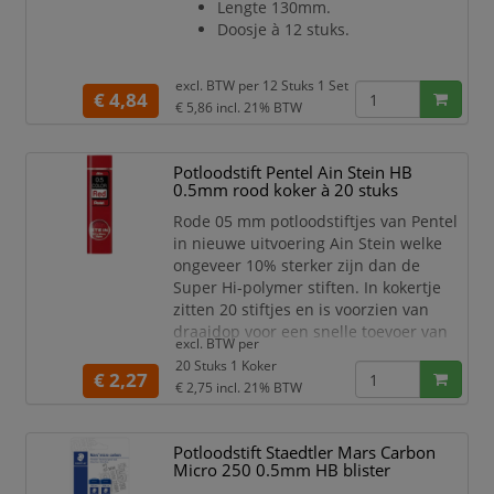
Lengte 130mm.
schrijflengte.
Doosje à 12 stuks.
Zeer dichte structuur v
excl. BTW per
12 Stuks 1 Set
€ 4,84
€ 5,86
incl. 21% BTW
Potloodstift Pentel Ain Stein HB
0.5mm rood koker à 20 stuks
Rode 05 mm potloodstiftjes van Pentel
in nieuwe uitvoering Ain Stein welke
ongeveer 10% sterker zijn dan de
Super Hi-polymer stiften. In kokertje
zitten 20 stiftjes en is voorzien van
draaidop voor een snelle toevoer van
excl. BTW per
de stiftjes. Soepeler schrift dan alle
20 Stuks 1 Koker
andere potloodstiftjes. Geschikt voor
€ 2,27
€ 2,75
incl. 21% BTW
alle 0,5mm vulpotloden. Dit product
bestaat voor 92% uit gerecycled
materiaal.
Potloodstift Staedtler Mars Carbon
Micro 250 0.5mm HB blister