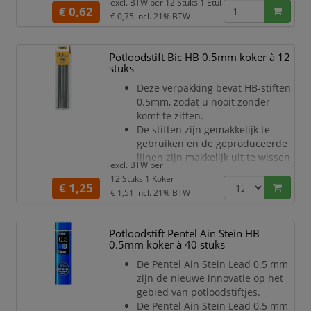
excl. BTW per
12 Stuks 1 Etui
productieproces zonder gebruik
€ 0,62
€ 0,75
incl. 21% BTW
te maken van PVC of
zachtmakers.
Bestaat voor meer dan 90% uit
Potloodstift Bic HB 0.5mm koker à 12
natuurlijke grondstoffen.
stuks
Geschikt voor alle vulpotloden.
Deze verpakking bevat HB-stiften
Etui met 12 fijnstiften 0,5 mm,
0.5mm, zodat u nooit zonder
hardheid HB.
komt te zitten.
De stiften zijn gemakkelijk te
gebruiken en de geproduceerde
lijnen zijn makkelijk uit te wissen
excl. BTW per
- ideaal voor dagelijks gebruik en
12 Stuks 1 Koker
perfecte resultaten.
€ 1,25
€ 1,51
incl. 21% BTW
Het navullen van uw vulpotlood
is eenvoudig: verwijder de gum
en schuif een nieuwe stift in het
Potloodstift Pentel Ain Stein HB
lichaam van het potlood.
0.5mm koker à 40 stuks
Bij het Criterium model moet u
De Pentel Ain Stein Lead 0.5 mm
echter het hele gumcomponent
zijn de nieuwe innovatie op het
verwijderen.
gebied van potloodstiftjes.
Echte kwaliteit: deze sti
De Pentel Ain Stein Lead 0.5 mm