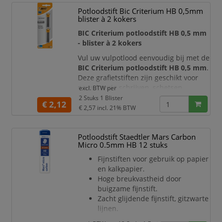
zachtmakers.
Potloodstift Bic Criterium HB 0,5mm
Bestaat voor meer dan 90% uit
blister à 2 kokers
natuurlijke grondstoffen.
BIC Criterium potloodstift HB 0,5 mm
Geschikt voor alle vulpotloden.
- blister à 2 kokers
Eenvoudig navullen "12 in 1
maal" voor de meeste STAEDTLER
Vul uw vulpotlood eenvoudig bij met de
vulpotloden.
BIC Criterium potloodstift HB 0,5 mm
.
ISO kleurcodering.
Deze grafietstiften zijn geschikt voor
Etui met 12 fijn
nauwkeurig schrijven, schetsen,
excl. BTW per
tekenen en rekenen op school, kantoor,
2 Stuks 1 Blister
€ 2,12
tijdens studie of thuis. Dankzij de fijne
€ 2,57
incl. 21% BTW
0,5 mm stiftdikte
maakt u strakke,
duidelijke lijnen die goed leesbaar en
Potloodstift Staedtler Mars Carbon
eenvoudig uitwisbaar zijn.
Micro 0.5mm HB 12 stuks
De verpakking bevat
2 kokers met HB-
Fijnstiften voor gebruik op papier
stiften
, zodat
en kalkpapier.
Hoge breukvastheid door
buigzame fijnstift.
Zacht glijdende fijnstift, gitzwarte
lijnen.
Uniek, ecologisch