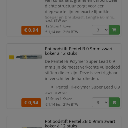
van kunsthars, grafiet en carbon. Zeer
dichte structuur zorgt voor een
diepzwarte lijn en exacte lijndikte.
Soepel en breukvast. Lengte 60 mm..
excl. BTW per
Dit product bestaat voor 98% uit
12 Stuks 1 Koker
gerecycled materiaal.
€ 0,94
€ 1,14
incl. 21% BTW
Potloodstift Pentel B 0.9mm zwart
koker à 12 stuks
De Pentel Hi-Polymer Super Lead 0.9
mm zijn de meest verkochte vulpotlood
stiften die er zijn. Deze is verkrijgbaar
in verschillende hardheden.
Pentel Hi-Polymer Super Lead 0.9
mm
excl. BTW per
Materiaal is een mengsel van
12 Stuks 1 Koker
€ 0,94
kunsthars, grafiet en carbon
€ 1,14
incl. 21% BTW
De Pentel Hi-Polymer Super Lead
0.9 mm heeft een zeer dichte
Potloodstift Pentel 2B 0.9mm zwart
structuur en zorgt voor een
koker à 12 stuks
diepzwarte lijn en exacte lijndikte