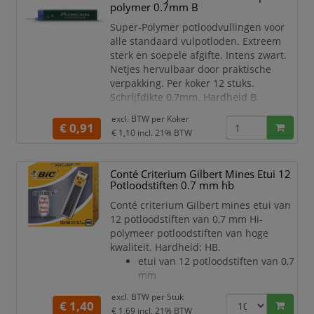
polymer 0.7mm B
Super-Polymer potloodvullingen voor
alle standaard vulpotloden. Extreem
sterk en soepele afgifte. Intens zwart.
Netjes hervulbaar door praktische
verpakking. Per koker 12 stuks.
Schrijfdikte 0,7mm. Hardheid B.
excl. BTW per
Koker
€ 0,91
€ 1,10
incl. 21% BTW
Conté Criterium Gilbert Mines Etui 12
Potloodstiften 0.7 mm hb
Conté criterium Gilbert mines etui van
12 potloodstiften van 0,7 mm Hi-
polymeer potloodstiften van hoge
kwaliteit. Hardheid: HB.
etui van 12 potloodstiften van 0,7
mm
excl. BTW per
Stuk
€ 1,40
€ 1,69
incl. 21% BTW