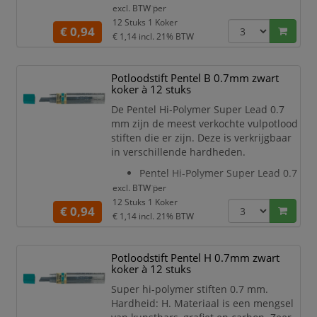
mm
excl. BTW per
Materiaal is een mengsel van
12 Stuks 1 Koker
€ 0,94
kunsthars, grafiet en carbon
€ 1,14
incl. 21% BTW
De Pentel Hi-Polymer Super Lead
0.7 mm heeft een zeer dichte
Potloodstift Pentel B 0.7mm zwart
structuur en zorgt voor een
koker à 12 stuks
diepzwarte lijn en exacte lijndikte
Soepel en breukvast
De Pentel Hi-Polymer Super Lead 0.7
Lengte: 60 mm
mm zijn de meest verkochte vulpotlood
De Pentel Hi-Polyme
stiften die er zijn. Deze is verkrijgbaar
in verschillende hardheden.
Pentel Hi-Polymer Super Lead 0.7
mm
excl. BTW per
Materiaal is een mengsel van
12 Stuks 1 Koker
€ 0,94
kunsthars, grafiet en carbon
€ 1,14
incl. 21% BTW
De Pentel Hi-Polymer Super Lead
0.7 mm heeft een zeer dichte
Potloodstift Pentel H 0.7mm zwart
structuur en zorgt voor een
koker à 12 stuks
diepzwarte lijn en exacte lijndikte
Soepel en breukvast
Super hi-polymer stiften 0.7 mm.
Lengte: 60 mm
Hardheid: H. Materiaal is een mengsel
De Pentel Hi-Polyme