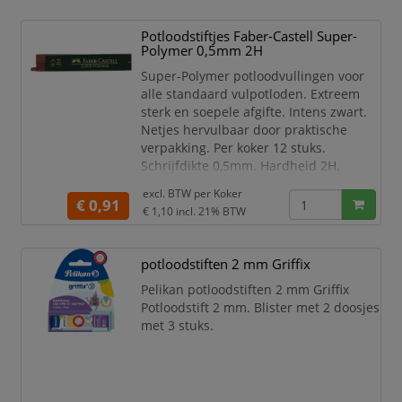
Potloodstiftjes Faber-Castell Super-
Polymer 0,5mm 2H
Super-Polymer potloodvullingen voor
alle standaard vulpotloden. Extreem
sterk en soepele afgifte. Intens zwart.
Netjes hervulbaar door praktische
verpakking. Per koker 12 stuks.
Schrijfdikte 0,5mm. Hardheid 2H.
Faber-Castell potloodstiftjes.
excl. BTW per
Koker
€ 0,91
Koker met 12 potloodstiftjes.
€ 1,10
incl. 21% BTW
Hardheid 2H.
Lijndikte 0,5mm.
potloodstiften 2 mm Griffix
Lijndikte aangegeven met
kleurcode bruin.
Pelikan potloodstiften 2 mm Griffix
De superpolymeer vullingen zijn
Potloodstift 2 mm. Blister met 2 doosjes
extra breukvast en diepzwart.
met 3 stuks.
Schoon en gemakkelijk navullen
dankzij de praktisch