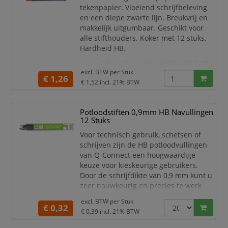
tekenpapier. Vloeiend schrijfbeleving
en een diepe zwarte lijn. Breukvrij en
makkelijk uitgumbaar. Geschikt voor
alle stifthouders. Koker met 12 stuks.
Hardheid HB.
Schneider potloodstiftjes 0,5, 12
excl. BTW per
Stuk
stuks.
€ 1,26
€ 1,52
incl. 21% BTW
Houderkleur transparant en
bruin.
Schrijfkleur grijs.
Potloodstiften 0,9mm HB Navullingen
Schrijfbreedte 0,5mm.
12 Stuks
Hardheid HB.
Voor technisch gebruik, schetsen of
12 polymeer potloodstiften in
schrijven zijn de HB potloodvullingen
een koker voor papier en
van Q-Connect een hoogwaardige
tekenpapier.
keuze voor kieskeurige gebruikers.
Geschikt voor alle stifthouders.
Door de schrijfdikte van 0,9 mm kunt u
Zeer breukvast en makkelijk ui
zeer nauwkeurig en precies te werk
gaan. Deze milieuvriendelijke leads
excl. BTW per
Stuk
passen uitstekend in navulbare
€ 0,32
€ 0,39
incl. 21% BTW
mechanische potloden en worden
geleverd in een handige etui van 12