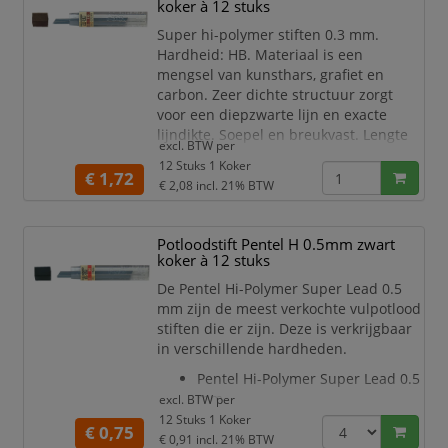
lichaam van het potlood.
koker à 12 stuks
Bij het Criterium model moet u
Super hi-polymer stiften 0.3 mm.
echter het hele gumcomponent
Hardheid: HB. Materiaal is een
verwijderen.
mengsel van kunsthars, grafiet en
Echte kwaliteit: deze stift
carbon. Zeer dichte structuur zorgt
voor een diepzwarte lijn en exacte
lijndikte. Soepel en breukvast. Lengte
excl. BTW per
60 mm. Dit product bestaat voor 98%
12 Stuks 1 Koker
uit gerecycled materiaal.
€ 1,72
€ 2,08
incl. 21% BTW
Potloodstift Pentel H 0.5mm zwart
koker à 12 stuks
De Pentel Hi-Polymer Super Lead 0.5
mm zijn de meest verkochte vulpotlood
stiften die er zijn. Deze is verkrijgbaar
in verschillende hardheden.
Pentel Hi-Polymer Super Lead 0.5
mm
excl. BTW per
Materiaal is een mengsel van
12 Stuks 1 Koker
€ 0,75
kunsthars, grafiet en carbon
€ 0,91
incl. 21% BTW