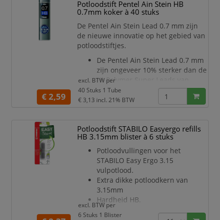
Potloodstift Pentel Ain Stein HB
natuurlijke grondstoffen.
0.7mm koker à 40 stuks
Geschikt voor alle vulpotloden.
De Pentel Ain Stein Lead 0.7 mm zijn
Etui met 12 fijnstiften 0,5 mm,
de nieuwe innovatie op het gebied van
hardheid 2H.
potloodstiftjes.
De Pentel Ain Stein Lead 0.7 mm
zijn ongeveer 10% sterker dan de
Hi-Polymer Super Leads van
excl. BTW per
Pentel
40 Stuks 1 Tube
€ 2,59
Kokertje is voorzien van een
€ 3,13
incl. 21% BTW
draaidop voor een snelle toevoer
van de stiftjes
Potloodstift STABILO Easyergo refills
De Pentel Ain Stein Lead 0.7 mm
HB 3.15mm blister à 6 stuks
heeft een soepeler schrift dan
alle andere potloodstiftjes
Potloodvullingen voor het
In een kokertje met 40 stiftjes
STABILO Easy Ergo 3.15
De Pentel Ain Stein Lead 0.7
vulpotlood.
Extra dikke potloodkern van
3.15mm
Hardheid HB.
excl. BTW per
Buisje à 6 stiften.
6 Stuks 1 Blister
Per stuk leverbaar.