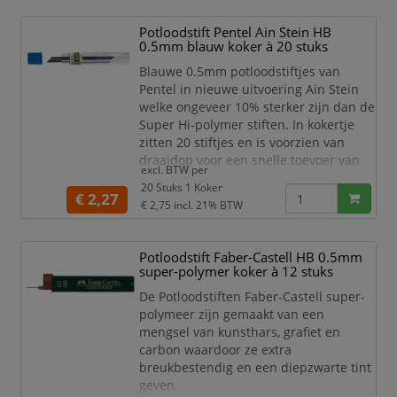
Potloodstift Pentel Ain Stein HB
0.5mm blauw koker à 20 stuks
Blauwe 0.5mm potloodstiftjes van
Pentel in nieuwe uitvoering Ain Stein
welke ongeveer 10% sterker zijn dan de
Super Hi-polymer stiften. In kokertje
zitten 20 stiftjes en is voorzien van
draaidop voor een snelle toevoer van
excl. BTW per
de stiftjes. Soepeler schrift dan alle
20 Stuks 1 Koker
andere potloodstiftjes. Geschikt voor
€ 2,27
€ 2,75
incl. 21% BTW
alle 0,5mm vulpotloden. Dit product
bestaat voor 92% uit gerecycled
materiaal.
Potloodstift Faber-Castell HB 0.5mm
super-polymer koker à 12 stuks
De Potloodstiften Faber-Castell super-
polymeer zijn gemaakt van een
mengsel van kunsthars, grafiet en
carbon waardoor ze extra
breukbestendig en een diepzwarte tint
geven.