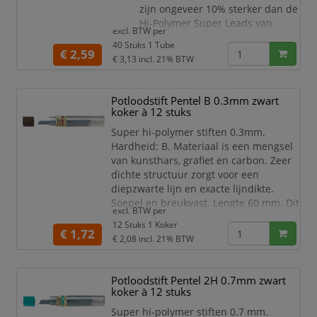
zijn ongeveer 10% sterker dan de
Hi-Polymer Super Leads van
excl. BTW per
Pentel
40 Stuks 1 Tube
Kokertje is voorzien van een
€ 2,59
€ 3,13
incl. 21% BTW
draaidop voor een snelle toevoer
van de stiftjes
De Pentel Ain Stein Lead 0.5 mm
Potloodstift Pentel B 0.3mm zwart
heeft een soepeler schrift dan
koker à 12 stuks
alle andere potloodstiftjes
Super hi-polymer stiften 0.3mm.
In een kokertje met 40 stiftjes
Hardheid: B. Materiaal is een mengsel
De Pentel Ain Stein Lead 0.
van kunsthars, grafiet en carbon. Zeer
dichte structuur zorgt voor een
diepzwarte lijn en exacte lijndikte.
Soepel en breukvast. Lengte 60 mm. Dit
excl. BTW per
product bestaat voor 98% uit
12 Stuks 1 Koker
gerecycled materiaal.
€ 1,72
€ 2,08
incl. 21% BTW
Potloodstift Pentel 2H 0.7mm zwart
koker à 12 stuks
Super hi-polymer stiften 0.7 mm.