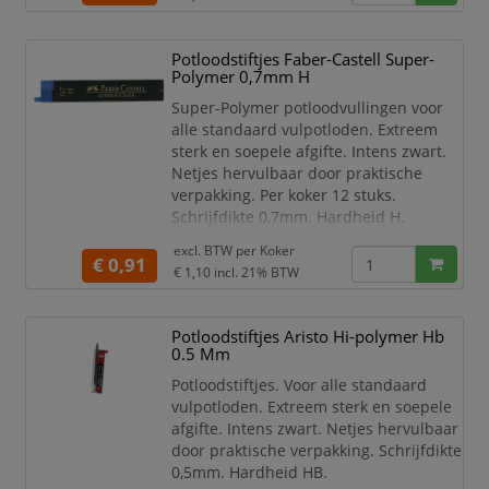
Potloodstiftjes Faber-Castell Super-
Polymer 0,7mm H
Super-Polymer potloodvullingen voor
alle standaard vulpotloden. Extreem
sterk en soepele afgifte. Intens zwart.
Netjes hervulbaar door praktische
verpakking. Per koker 12 stuks.
Schrijfdikte 0,7mm. Hardheid H.
Faber-Castell potloodstiftjes.
excl. BTW per
Koker
€ 0,91
Koker met 12 potloodstiftjes.
€ 1,10
incl. 21% BTW
Hardheid H.
Lijndikte 0,7mm.
Potloodstiftjes Aristo Hi-polymer Hb
Lijndikte aangegeven met
0.5 Mm
kleurcode blauw.
De superpolymeer vullingen zijn
Potloodstiftjes. Voor alle standaard
extra breukvast en diepzwart.
vulpotloden. Extreem sterk en soepele
Schoon en gemakkelijk navullen
afgifte. Intens zwart. Netjes hervulbaar
dankzij de praktische
door praktische verpakking. Schrijfdikte
0,5mm. Hardheid HB.