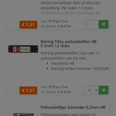
Netjes hervulbaar door praktische
verpakking. Per koker 12 stuks.
Schrijfdikte 0,35mm. Hardheid HB.
excl. BTW per
Stuk
€ 1,31
€ 1,59
incl. 21% BTW
Rotring Tikky potloodstiften HB
0.5mm 12 stuks
Rotring potloodstiften, etui van 12
potloodstiften van 0,5 mm.
Hardheid: HB.
Rotring artikel nummer: R505508
excl. BTW per
Stuk
€ 1,31
€ 1,59
incl. 21% BTW
Potloodstiftjes Schneider 0,5mm HB
Potloodvullingen voor papier en