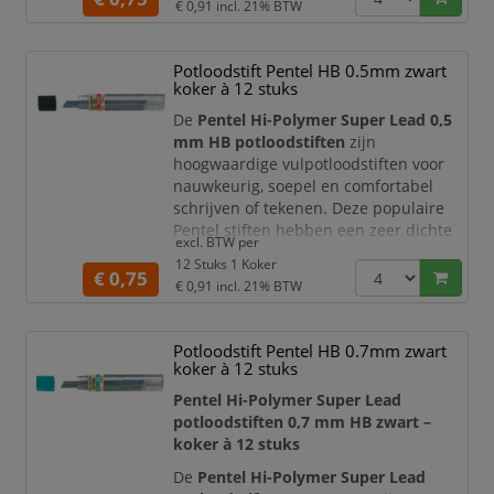
kunsthars, grafiet en carbon
€ 0,91
incl. 21% BTW
De Pentel Hi-Polymer Super Lead
0.5 mm heeft een zeer dichte
Potloodstift Pentel HB 0.5mm zwart
structuur en zorgt voor een
koker à 12 stuks
diepzwarte lijn en exacte lijndikte
Soepel en breukvast
De
Pentel Hi-Polymer Super Lead 0,5
Lengte: 60 mm
mm HB potloodstiften
zijn
De Pentel Hi-Polyme
hoogwaardige vulpotloodstiften voor
nauwkeurig, soepel en comfortabel
schrijven of tekenen. Deze populaire
Pentel stiften hebben een zeer dichte
excl. BTW per
structuur en zorgen voor een
12 Stuks 1 Koker
diepzwarte lijn met een exacte
€ 0,75
€ 0,91
incl. 21% BTW
lijndikte. Dankzij de combinatie van
kunsthars, grafiet en carbon zijn de
stiften soepel in gebruik en breukvast,
Potloodstift Pentel HB 0.7mm zwart
ideaal voor dagelijks schrijfwerk,
koker à 12 stuks
schetsen, technisch tekenen en kan
Pentel Hi-Polymer Super Lead
potloodstiften 0,7 mm HB zwart –
koker à 12 stuks
De
Pentel Hi-Polymer Super Lead