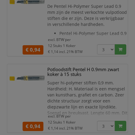
Soepel en breukvast
De Pentel Hi-Polymer Super Lead 0.9
Lengte: 60 mm
mm zijn de meest verkochte vulpotlood
De Pentel Hi-Polyme
stiften die er zijn. Deze is verkrijgbaar
in verschillende hardheden.
Pentel Hi-Polymer Super Lead 0.9
mm
excl. BTW per
Materiaal is een mengsel van
12 Stuks 1 Koker
€ 0,94
kunsthars, grafiet en carbon
€ 1,14
incl. 21% BTW
De Pentel Hi-Polymer Super Lead
0.9 mm heeft een zeer dichte
Potloodstift Pentel H 0.9mm zwart
structuur en zorgt voor een
koker à 15 stuks
diepzwarte lijn en exacte lijndikte
Soepel en breukvast
Super hi-polymer stiften 0,9 mm.
Lengte: 60 mm
Hardheid: H. Materiaal is een mengsel
De Pentel Hi-Polyme
van kunsthars, grafiet en carbon. Zeer
dichte structuur zorgt voor een
diepzwarte lijn en exacte lijndikte.
Soepel en breukvast. Lengte 60 mm. Dit
excl. BTW per
product bestaat voor 98% uit
12 Stuks 1 Koker
gerecycled materiaal.
€ 0,94
€ 1,14
incl. 21% BTW