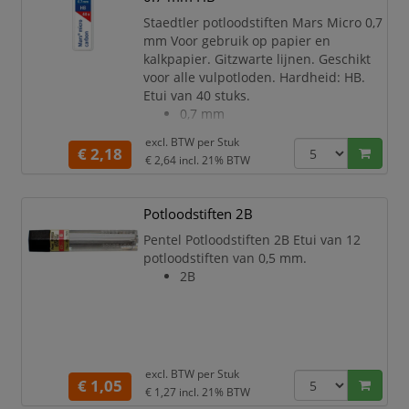
kleurcode blauw.
De superpolymeer vullingen zijn
Staedtler potloodstiften Mars Micro 0,7
extra breukvast en diepzwart.
mm Voor gebruik op papier en
Schoon en gemakkelijk navullen
kalkpapier. Gitzwarte lijnen. Geschikt
dankzij de praktisch
voor alle vulpotloden. Hardheid: HB.
Etui van 40 stuks.
0,7 mm
excl. BTW per
Stuk
€ 2,18
€ 2,64
incl. 21% BTW
Potloodstiften 2B
Pentel Potloodstiften 2B Etui van 12
potloodstiften van 0,5 mm.
2B
excl. BTW per
Stuk
€ 1,05
€ 1,27
incl. 21% BTW