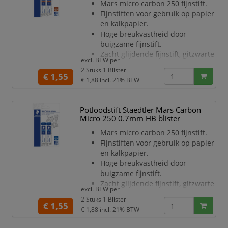
Mars micro carbon 250 fijnstift.
Fijnstiften voor gebruik op papier
en kalkpapier.
Hoge breukvastheid door
buigzame fijnstift.
Zacht glijdende fijnstift, gitzwarte
excl. BTW per
lijnen.
2 Stuks 1 Blister
Uniek, ecologisch
€ 1,55
€ 1,88
incl. 21% BTW
productieproces zonder gebruik
te maken van PVC of
zachtmakers.
Potloodstift Staedtler Mars Carbon
Bestaat voor meer dan 90% uit
Micro 250 0.7mm HB blister
natuurlijke grondstoffen.
Mars micro carbon 250 fijnstift.
Geschikt voor alle vulpotloden.
Fijnstiften voor gebruik op papier
Eenvoudig navullen "12 in 1
en kalkpapier.
maal" voor de meeste STAEDTLER
Hoge breukvastheid door
vulpotloden.
buigzame fijnstift.
ISO kleurcodering.
Zacht glijdende fijnstift, gitzwarte
excl. BTW per
lijnen.
2 Stuks 1 Blister
Uniek, ecologisch
€ 1,55
€ 1,88
incl. 21% BTW
productieproces zonder gebruik
te maken van PVC of