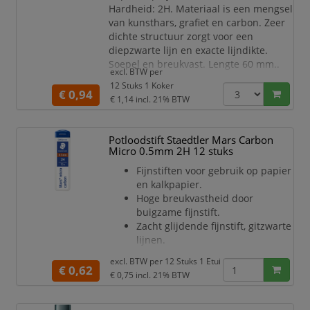
Hardheid: 2H. Materiaal is een mengsel
van kunsthars, grafiet en carbon. Zeer
dichte structuur zorgt voor een
diepzwarte lijn en exacte lijndikte.
Soepel en breukvast. Lengte 60 mm..
excl. BTW per
Dit product bestaat voor 98% uit
12 Stuks 1 Koker
gerecycled materiaal.
€ 0,94
€ 1,14
incl. 21% BTW
Potloodstift Staedtler Mars Carbon
Micro 0.5mm 2H 12 stuks
Fijnstiften voor gebruik op papier
en kalkpapier.
Hoge breukvastheid door
buigzame fijnstift.
Zacht glijdende fijnstift, gitzwarte
lijnen.
Uniek, ecologisch
excl. BTW per
12 Stuks 1 Etui
productieproces zonder gebruik
€ 0,62
€ 0,75
incl. 21% BTW
te maken van PVC of
zachtmakers.
Bestaat voor meer dan 90% uit