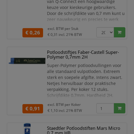
van Q-Connect een hoogwaardige
keuze voor kieskeurige gebruikers.
Door de schrijfdikte van 0,7 mm kunt u
zeer nauwkeurig en precies te werk
gaan. Deze milieuvriendelijke leads
excl. BTW per
Stuk
passen uitstekend in navulbare
€ 0,26
€ 0,31
incl. 21% BTW
mechanische potloden en worden
geleverd in een handige etui van 12
stuks.
Potloodstiftjes Faber-Castell Super-
Polymer 0,7mm 2H
Q-Connect potloodstiften
0,7 mm
Super-Polymer potloodvullingen voor
Etui van 12 stuks
alle standaard vulpotloden. Extreem
Onbreekbaar en e
sterk en soepele afgifte. Intens zwart.
Netjes hervulbaar door praktische
verpakking. Per koker 12 stuks.
Schrijfdikte 0,7mm. Hardheid 2H.
Faber-Castell potloodstiftjes.
excl. BTW per
Koker
€ 0,91
Koker met 12 potloodstiftjes.
€ 1,10
incl. 21% BTW
Hardheid 2H.
Lijndikte 0,7mm.
Staedtler Potloodstiften Mars Micro
Lijndikte aangegeven met
0.7 mm HB