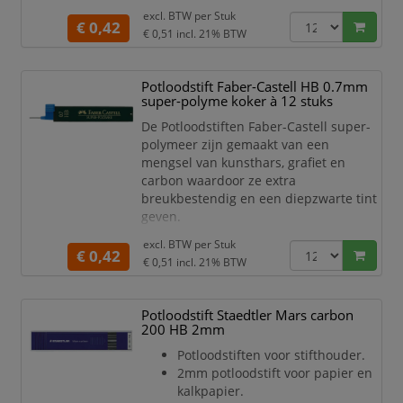
Met behulp van de praktische
excl. BTW per
Stuk
€ 0,42
navultool zijn ze schoon en eenvoudig
€ 0,51
incl. 21% BTW
bij te vullen.
Specificaties:
Potloodstift Faber-Castell HB 0.7mm
Super hi-polymer stiften.
super-polyme koker à 12 stuks
Materiaal is een mengsel van
De Potloodstiften Faber-Castell super-
kunsthars, grafiet en carbon.
polymeer zijn gemaakt van een
Soepel en breukvast.
mengsel van kunsthars, grafiet en
Lengte: 60mm, grote
carbon waardoor ze extra
schrijflengte.
breukbestendig en een diepzwarte tint
Zeer dichte structuur
geven.
Met behulp van de praktische
excl. BTW per
Stuk
€ 0,42
navultool zijn ze schoon en eenvoudig
€ 0,51
incl. 21% BTW
bij te vullen.
Specificaties:
Potloodstift Staedtler Mars carbon
Super hi-polymer stiften.
200 HB 2mm
Materiaal is een mengsel van
Potloodstiften voor stifthouder.
kunsthars, grafiet en carbon.
2mm potloodstift voor papier en
Soepel en breukvast.
kalkpapier.
Lengte: 60mm, grote