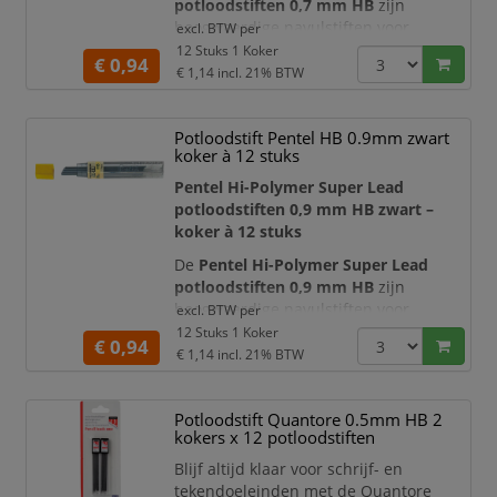
potloodstiften 0,7 mm HB
zijn
hoogwaardige navulstiften voor
excl. BTW per
vulpotloden met een stiftdikte van 0,7
12 Stuks 1 Koker
€ 0,94
mm. Deze zwarte grafietstiften zijn
€ 1,14
incl. 21% BTW
ideaal voor dagelijks schrijven,
schetsen, tekenen, noteren en
Potloodstift Pentel HB 0.9mm zwart
technisch gebruik. Dankzij de
HB-
koker à 12 stuks
hardheid
bieden de stiften een
uitstekende balans tussen duidelijke
Pentel Hi-Polymer Super Lead
schrijfintensiteit en goede slijtv
potloodstiften 0,9 mm HB zwart –
koker à 12 stuks
De
Pentel Hi-Polymer Super Lead
potloodstiften 0,9 mm HB
zijn
hoogwaardige navulstiften voor
excl. BTW per
vulpotloden met een stiftdikte van 0,9
12 Stuks 1 Koker
€ 0,94
mm. Deze zwarte grafietstiften zijn
€ 1,14
incl. 21% BTW
ideaal voor dagelijks schrijven,
schetsen, tekenen, noteren en
Potloodstift Quantore 0.5mm HB 2
technisch gebruik. Dankzij de
HB-
kokers x 12 potloodstiften
hardheid
bieden de stiften een
uitstekende balans tussen duidelijke
Blijf altijd klaar voor schrijf- en
schrijfintensiteit, stevigheid en
tekendoeleinden met de Quantore