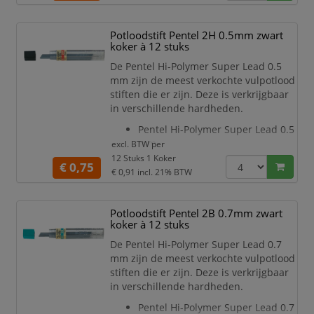
De Pentel Hi-Polymer Super Lead
0.5 mm heeft een zeer dichte
Potloodstift Pentel 2H 0.5mm zwart
structuur en zorgt voor een
koker à 12 stuks
diepzwarte lijn en exacte lijndikte
Soepel en breukvast
De Pentel Hi-Polymer Super Lead 0.5
Lengte: 60 mm
mm zijn de meest verkochte vulpotlood
De Pentel Hi-Polyme
stiften die er zijn. Deze is verkrijgbaar
in verschillende hardheden.
Pentel Hi-Polymer Super Lead 0.5
mm
excl. BTW per
Materiaal is een mengsel van
12 Stuks 1 Koker
€ 0,75
kunsthars, grafiet en carbon
€ 0,91
incl. 21% BTW
De Pentel Hi-Polymer Super Lead
0.5 mm heeft een zeer dichte
Potloodstift Pentel 2B 0.7mm zwart
structuur en zorgt voor een
koker à 12 stuks
diepzwarte lijn en exacte lijndikte
Soepel en breukvast
De Pentel Hi-Polymer Super Lead 0.7
Lengte: 60 mm
mm zijn de meest verkochte vulpotlood
De Pentel Hi-Polyme
stiften die er zijn. Deze is verkrijgbaar
in verschillende hardheden.
Pentel Hi-Polymer Super Lead 0.7