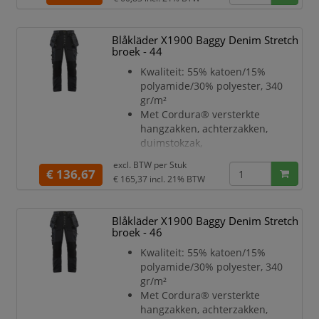
Kleur: donkerblauw
Lengtemaat: 30
Blåkläder X1900 Baggy Denim Stretch
broek - 44
Kwaliteit: 55% katoen/15%
polyamide/30% polyester, 340
gr/m²
Met Cordura® versterkte
hangzakken, achterzakken,
duimstokzak,
dijbeenzakken en knieën
excl. BTW per
Stuk
Gulp met knopen
€ 136,67
€ 165,37
incl. 21% BTW
Brede lussen achteraan en aan
zijkanten, twee lussen met
klittenband
Blåkläder X1900 Baggy Denim Stretch
aan de zijden voor hamerhouder
broek - 46
Metalen knopen
Kwaliteit: 55% katoen/15%
Meshouder met knoop
polyamide/30% polyester, 340
D-ring in de zoom
gr/m²
Achterzak met plooi, beenzak met
Met Cordura® versterkte
rits en voorzakken met rits
hangzakken, achterzakken,
Kniebeschermers zakken in twee