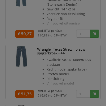
(Stonewash Denim)
Gewicht: 14 1/2 oz
Voorzien van ritssluiting
Regular fit
Vijf-pocket uitvoering
Rechte pijp
excl. BTW per
Stuk
Optimale pasvorm
€ 50,27
€ 60,83
incl. 21% BTW
Kleur: blauw
Lengtemaat: 32
Wrangler Texas Stretch blauw
spijkerbroek - 44
Kwaliteit: 98,5% katoen/1,5%
elastaan
Recht model spijkerbroek
Stretch model
Ritssluiting
Vijf-pocket model
Stone Wash kleur
excl. BTW per
Stuk
Kleur: blauw
€ 51,75
€ 62,62
incl. 21% BTW
Lengtemaat: 34