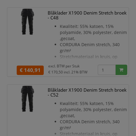
spijkerzakken, achterzakken en
duimstokzak,
Blåkläder X1900 Denim Stretch broek
CORDURA stretch versterkte
- C48
kniezakken
Kwaliteit: 55% katoen, 15%
Gulp met knopen
polyamide, 30% polyester, denim
Twee riemlussen aan de
,gecoat,
zijkanten met knoop voor een
CORDURA Denim stretch, 340
hamerlus
gr/m²
D-ring
Stretchmateriaal in kruis, op
Brede riemlus aan achterkant
kuiten en kniezakken, 2-weg
Metalen knopen
excl. BTW per
Stuk
stretch
€ 140,91
Meshouder met knoop
€ 170,50
incl. 21% BTW
CORDURA 1000-versterkte
D-ri
spijkerzakken, achterzakken en
duimstokzak,
Blåkläder X1900 Denim Stretch broek
CORDURA stretch versterkte
- C52
kniezakken
Kwaliteit: 55% katoen, 15%
Gulp met knopen
polyamide, 30% polyester, denim
Twee riemlussen aan de
,gecoat,
zijkanten met knoop voor een
CORDURA Denim stretch, 340
hamerlus
gr/m²
D-ring
Stretchmateriaal in kruis, op
Brede riemlus aan achterkant