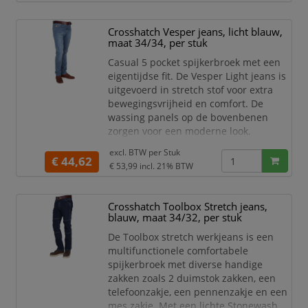
eigentijdse stijl.
Stretch voor extra
Crosshatch Vesper jeans, licht blauw,
bewegingsvrijheid, strakkere
maat 34/34, per stuk
look.
Wassing, lichte panelen op de
Casual 5 pocket spijkerbroek met een
bovenbenen in een mooie licht
eigentijdse fit. De Vesper Light jeans is
blauwe uitvoering.
uitgevoerd in stretch stof voor extra
De binnenzak is uitgev
bewegingsvrijheid en comfort. De
wassing panels op de bovenbenen
zorgen voor een moderne look.
Specificaties:
excl. BTW per
Stuk
€ 44,62
Casual 5 pocket met een
€ 53,99
incl. 21% BTW
eigentijdse stijl.
Stretch voor extra
Crosshatch Toolbox Stretch jeans,
bewegingsvrijheid, strakkere
blauw, maat 34/32, per stuk
look.
Wassing, lichte panelen op de
De Toolbox stretch werkjeans is een
bovenbenen in een mooie licht
multifunctionele comfortabele
blauwe uitvoering.
spijkerbroek met diverse handige
De binnenzak is uitgev
zakken zoals 2 duimstok zakken, een
telefoonzakje, een pennenzakje en een
mes zakje. Met een lichte Stonewash