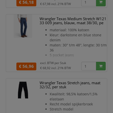
Lengtemaat: 34
€ 56,18
€ 67,98
incl. 21% BTW
Wrangler Texas Medium Stretch W121
33 009 jeans, blauw, maat 38/30, pe
materiaal: 100% katoen
kleur: darkstone en blue stone
denim
maten: 30'' t/m 48'', lengte: 30 t/m
36
5 pocket jeans
excl. BTW per
Stuk
€ 56,96
€ 68,92
incl. 21% BTW
Wrangler Texas Stretch jeans, maat
32/32, per stuk
Kwaliteit: 98,5% katoen/1,5%
elastaan
Recht model spijkerbroek
Stretch model