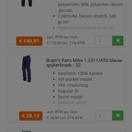
Meshouder met knoop
polyamide, 30% polyester, denim
D-ring in de zoom
,gecoat,
Achterzak met plooi, beenzak met
CORDURA Denim stretch, 340
rits en voorzakken met rits
gr/m²
Kniebeschermers zakken in twee
Stretchmateriaal in kruis, op
hoogtes verstelbaa
kuiten en kniezakken, 2-weg
excl. BTW per
Stuk
stretch
€ 140,91
€ 170,50
incl. 21% BTW
CORDURA 1000-versterkte
spijkerzakken, achterzakken en
duimstokzak,
Bram's Paris Mike 1.3311/A50 blauw
CORDURA stretch versterkte
spijkerbroek - 32
kniezakken
Kwaliteit: 100% katoen
Gulp met knopen
Vijf-pocket model
Twee riemlussen aan de
YKK ritssluiting
zijkanten met knoop voor een
Regular fit
hamerlus
Recht model
D-ring
Medium waist
Brede riemlus aan achterkant
Duimstokzak
Metalen knopen
excl. BTW per
Stuk
Kleur: blauw
€ 28,13
Meshouder met knoop
€ 34,04
incl. 21% BTW
Lengtemaat: 34
D-ri