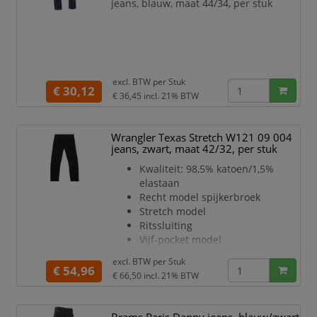
jeans, blauw, maat 44/34, per stuk
excl. BTW per
Stuk
€ 30,12
€ 36,45
incl. 21% BTW
Wrangler Texas Stretch W121 09 004
jeans, zwart, maat 42/32, per stuk
Kwaliteit: 98,5% katoen/1,5%
elastaan
Recht model spijkerbroek
Stretch model
Ritssluiting
Vijf-pocket model
Kleur: zwart
excl. BTW per
Stuk
Lengtemaat: 32
€ 54,96
€ 66,50
incl. 21% BTW