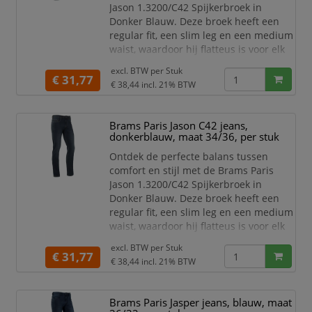
Jason 1.3200/C42 Spijkerbroek in
Donker Blauw. Deze broek heeft een
regular fit, een slim leg en een medium
waist, waardoor hij flatteus is voor elk
figuur. Of je nu een dag op kantoor
excl. BTW per
Stuk
hebt of een avondje uit gaat, deze
€ 31,77
€ 38,44
incl. 21% BTW
spijkerbroek biedt de ideale pasvorm
voor elke gelegenheid.
Brams Paris Jason C42 jeans,
Kleur: Donkerblauw
donkerblauw, maat 34/36, per stuk
Lengte maten: 30, 32, 34 en 36
Wijdte maten: 28 t/m 40
Ontdek de perfecte balans tussen
Reg
comfort en stijl met de Brams Paris
Jason 1.3200/C42 Spijkerbroek in
Donker Blauw. Deze broek heeft een
regular fit, een slim leg en een medium
waist, waardoor hij flatteus is voor elk
figuur. Of je nu een dag op kantoor
excl. BTW per
Stuk
hebt of een avondje uit gaat, deze
€ 31,77
€ 38,44
incl. 21% BTW
spijkerbroek biedt de ideale pasvorm
voor elke gelegenheid.
Brams Paris Jasper jeans, blauw, maat
Kleur: Donkerblauw