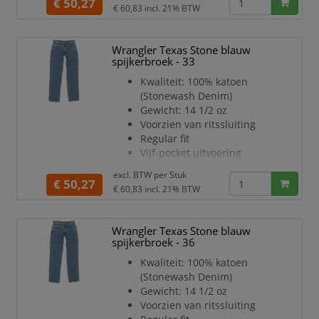
Optimale pasvorm
€ 50,27
€ 60,83
incl. 21% BTW
Kleur: blauw
Lengtemaat: 32
Wrangler Texas Stone blauw
spijkerbroek - 33
Kwaliteit: 100% katoen
(Stonewash Denim)
Gewicht: 14 1/2 oz
Voorzien van ritssluiting
Regular fit
Vijf-pocket uitvoering
Rechte pijp
excl. BTW per
Stuk
Optimale pasvorm
€ 50,27
€ 60,83
incl. 21% BTW
Kleur: blauw
Lengtemaat: 32
Wrangler Texas Stone blauw
spijkerbroek - 36
Kwaliteit: 100% katoen
(Stonewash Denim)
Gewicht: 14 1/2 oz
Voorzien van ritssluiting