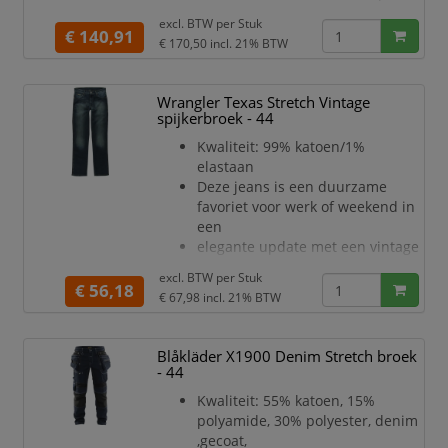
kuiten en kniezakken, 2-weg
Metalen knopen
excl. BTW per
Stuk
stretch
€ 140,91
Meshouder met knoop
€ 170,50
incl. 21% BTW
CORDURA 1000-versterkte
D-ri
spijkerzakken, achterzakken en
duimstokzak,
Wrangler Texas Stretch Vintage
CORDURA stretch versterkte
spijkerbroek - 44
kniezakken
Kwaliteit: 99% katoen/1%
Gulp met knopen
elastaan
Twee riemlussen aan de
Deze jeans is een duurzame
zijkanten met knoop voor een
favoriet voor werk of weekend in
hamerlus
een
D-ring
elegante update met een vintage
Brede riemlus aan achterkant
diepblauwe kleur met opvallende
Metalen knopen
excl. BTW per
Stuk
verkleuring
€ 56,18
Meshouder met knoop
€ 67,98
incl. 21% BTW
Voorzien van ritssluiting
D-ri
De comfortabele pasvorm met
een regular rise en rechte pijpen
Blåkläder X1900 Denim Stretch broek
is
- 44
geschikt voor elke gelegenheid
Kwaliteit: 55% katoen, 15%
Vijf traditionele zakken bieden
polyamide, 30% polyester, denim
plaats aan al je spullen en
,gecoat,
gadgets