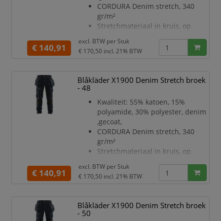
CORDURA Denim stretch, 340
Het katoen met een lichte stretch
gr/m²
is zowel elegant als comfortabel
Stretchmateriaal in kruis, op
kuiten en kniezakken, 2-weg
excl. BTW per
Stuk
stretch
€ 140,91
€ 170,50
incl. 21% BTW
CORDURA 1000-versterkte
spijkerzakken, achterzakken en
duimstokzak,
Blåkläder X1900 Denim Stretch broek
CORDURA stretch versterkte
- 48
kniezakken
Kwaliteit: 55% katoen, 15%
Gulp met knopen
polyamide, 30% polyester, denim
Twee riemlussen aan de
,gecoat,
zijkanten met knoop voor een
CORDURA Denim stretch, 340
hamerlus
gr/m²
D-ring
Stretchmateriaal in kruis, op
Brede riemlus aan achterkant
kuiten en kniezakken, 2-weg
Metalen knopen
excl. BTW per
Stuk
stretch
€ 140,91
Meshouder met knoop
€ 170,50
incl. 21% BTW
CORDURA 1000-versterkte
D-ri
spijkerzakken, achterzakken en
duimstokzak,
Blåkläder X1900 Denim Stretch broek
CORDURA stretch versterkte
- 50
kniezakken