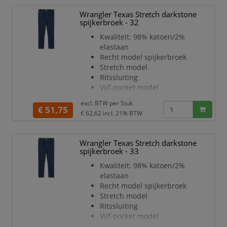
duimstokzak,
Wrangler Texas Stretch darkstone
CORDURA stretch versterkte
spijkerbroek - 32
kniezakken
Kwaliteit: 98% katoen/2%
Gulp met knopen
elastaan
Twee riemlussen aan de
Recht model spijkerbroek
zijkanten met knoop voor een
Stretch model
hamerlus
Ritssluiting
D-ring
Vijf-pocket model
Brede riemlus aan achterkant
Darkstone Wash kleur
Metalen knopen
excl. BTW per
Stuk
€ 51,75
Meshouder met knoop
€ 62,62
incl. 21% BTW
D-ri
Wrangler Texas Stretch darkstone
spijkerbroek - 33
Kwaliteit: 98% katoen/2%
elastaan
Recht model spijkerbroek
Stretch model
Ritssluiting
Vijf-pocket model
Darkstone Wash kleur