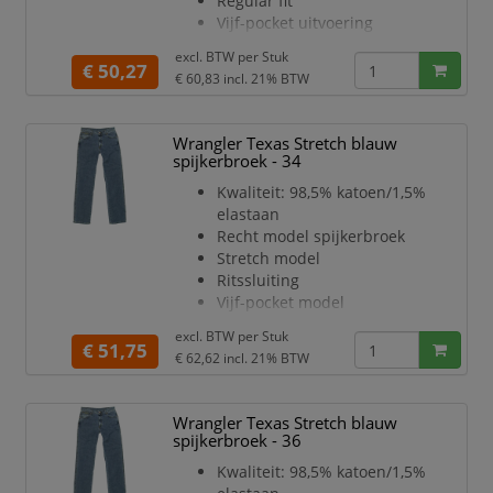
Regular fit
Vijf-pocket uitvoering
Rechte pijp
excl. BTW per
Stuk
Optimale pasvorm
€ 50,27
€ 60,83
incl. 21% BTW
Kleur: blauw
Lengtemaat: 32
Wrangler Texas Stretch blauw
spijkerbroek - 34
Kwaliteit: 98,5% katoen/1,5%
elastaan
Recht model spijkerbroek
Stretch model
Ritssluiting
Vijf-pocket model
Stone Wash kleur
excl. BTW per
Stuk
Kleur: blauw
€ 51,75
€ 62,62
incl. 21% BTW
Lengtemaat: 34
Wrangler Texas Stretch blauw
spijkerbroek - 36
Kwaliteit: 98,5% katoen/1,5%