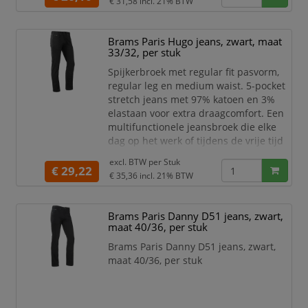
€ 31,58
incl. 21% BTW
Specificaties:
Spijkerbroek voor heren Brams
Brams Paris Hugo jeans, zwart, maat
Paris Tom A50
33/32, per stuk
Zakken voor: 2 steekzakken, 1
muntzakje
Spijkerbroek met regular fit pasvorm,
Zakken achter: 2 achterzakken
regular leg en medium waist. 5-pocket
Sluiting: gulp met YKK ritssluiting
stretch jeans met 97% katoen en 3%
elastaan voor extra draagcomfort. Een
multifunctionele jeansbroek die elke
dag op het werk of tijdens de vrije tijd
kan gedragen worden.
excl. BTW per
Stuk
€ 29,22
Specificaties:
€ 35,36
incl. 21% BTW
Spijkerbroek Brams Paris Hugo
Zakken voor: 2 steekzakken, 1
Brams Paris Danny D51 jeans, zwart,
muntzakje
maat 40/36, per stuk
Zakken achter: 2 achterzakken
Sluiting: gulp met YKK ritssluiting
Brams Paris Danny D51 jeans, zwart,
Materiaal: 97% katoen
maat 40/36, per stuk