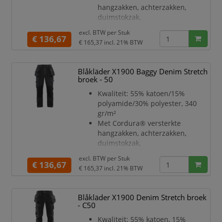
hangzakken, achterzakken,
duimstokzak,
dijbeenzakken en knieën
excl. BTW per
Stuk
Gulp met knopen
€ 136,67
€ 165,37
incl. 21% BTW
Brede lussen achteraan en aan
zijkanten, twee lussen met
klittenband
Blåkläder X1900 Baggy Denim Stretch
aan de zijden voor hamerhouder
broek - 50
Metalen knopen
Kwaliteit: 55% katoen/15%
Meshouder met knoop
polyamide/30% polyester, 340
D-ring in de zoom
gr/m²
Achterzak met plooi, beenzak met
Met Cordura® versterkte
rits en voorzakken met rits
hangzakken, achterzakken,
Kniebeschermers zakken in twee
duimstokzak,
hoogtes verstelbaa
dijbeenzakken en knieën
excl. BTW per
Stuk
Gulp met knopen
€ 136,67
€ 165,37
incl. 21% BTW
Brede lussen achteraan en aan
zijkanten, twee lussen met
klittenband
Blåkläder X1900 Denim Stretch broek
aan de zijden voor hamerhouder
- C50
Metalen knopen
Kwaliteit: 55% katoen, 15%