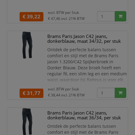
excl. BTW per
Stuk
€ 39,22
€ 47,46
incl. 21% BTW
Brams Paris Jason C42 jeans,
donkerblauw, maat 34/32, per stuk
Ontdek de perfecte balans tussen
comfort en stijl met de Brams Paris
Jason 1.3200/C42 Spijkerbroek in
Donker Blauw. Deze broek heeft een
regular fit, een slim leg en een medium
waist, waardoor hij flatteus is voor elk
figuur. Of je nu een dag op kantoor
excl. BTW per
Stuk
hebt of een avondje uit gaat, deze
€ 31,77
€ 38,44
incl. 21% BTW
spijkerbroek biedt de ideale pasvorm
voor elke gelegenheid.
Brams Paris Jason C42 jeans,
Kleur: Donkerblauw
donkerblauw, maat 36/34, per stuk
Lengte maten: 30, 32, 34 en 36
Wijdte maten: 28 t/m 40
Ontdek de perfecte balans tussen
Reg
comfort en stijl met de Brams Paris