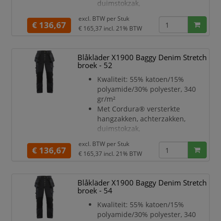
duimstokzak,
hoogtes verstelbaa
dijbeenzakken en knieën
excl. BTW per
Stuk
Gulp met knopen
€ 136,67
€ 165,37
incl. 21% BTW
Brede lussen achteraan en aan
zijkanten, twee lussen met
klittenband
Blåkläder X1900 Baggy Denim Stretch
aan de zijden voor hamerhouder
broek - 52
Metalen knopen
Kwaliteit: 55% katoen/15%
Meshouder met knoop
polyamide/30% polyester, 340
D-ring in de zoom
gr/m²
Achterzak met plooi, beenzak met
Met Cordura® versterkte
rits en voorzakken met rits
hangzakken, achterzakken,
Kniebeschermers zakken in twee
duimstokzak,
hoogtes verstelbaa
dijbeenzakken en knieën
excl. BTW per
Stuk
Gulp met knopen
€ 136,67
€ 165,37
incl. 21% BTW
Brede lussen achteraan en aan
zijkanten, twee lussen met
klittenband
Blåkläder X1900 Baggy Denim Stretch
aan de zijden voor hamerhouder
broek - 54
Metalen knopen
Kwaliteit: 55% katoen/15%
Meshouder met knoop
polyamide/30% polyester, 340
D-ring in de zoom