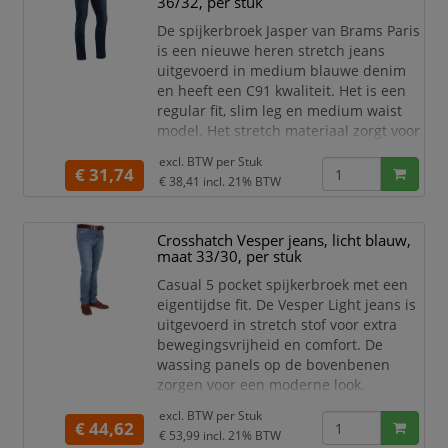
36/32, per stuk
Lengte maten: 30, 32, 34 en 36
Wijdte maten: 28 t/m 40
De spijkerbroek Jasper van Brams Paris
Reg
is een nieuwe heren stretch jeans
uitgevoerd in medium blauwe denim
en heeft een C91 kwaliteit. Het is een
regular fit, slim leg en medium waist
model. Het stretch materiaal zorgt voor
comfort en bewegingsruimte.
excl. BTW per
Stuk
€ 31,74
Specificaties:
€ 38,41
incl. 21% BTW
Model: Regular fit Slim leg
Taille: Medium waist
Crosshatch Vesper jeans, licht blauw,
Sluiting: YKK ZIP FLY
maat 33/30, per stuk
Materiaal: 90% cotton/8%
polyester/2% elastane
Casual 5 pocket spijkerbroek met een
Stijl: 5-Pocket Style
eigentijdse fit. De Vesper Light jeans is
Stret
uitgevoerd in stretch stof voor extra
bewegingsvrijheid en comfort. De
wassing panels op de bovenbenen
zorgen voor een moderne look.
Specificaties:
excl. BTW per
Stuk
€ 44,62
Casual 5 pocket met een
€ 53,99
incl. 21% BTW