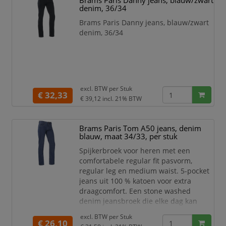
Brams Paris Danny jeans, blauw/zwart
denim, 36/34
Brams Paris Danny jeans, blauw/zwart
denim, 36/34
excl. BTW per
Stuk
€ 32,33
€ 39,12
incl. 21% BTW
Brams Paris Tom A50 jeans, denim
blauw, maat 34/33, per stuk
Spijkerbroek voor heren met een
comfortabele regular fit pasvorm,
regular leg en medium waist. 5-pocket
jeans uit 100 % katoen voor extra
draagcomfort. Een stone washed
denim jeansbroek die elke dag kan
gedragen worden, zowel op het werk
excl. BTW per
Stuk
als in de vrije tijd.
€ 26,10