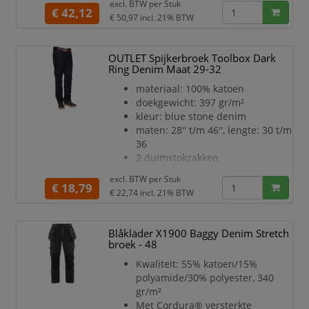
excl. BTW per
Stuk
Optimale pasvorm
€ 42,12
€ 50,97
incl. 21% BTW
Kleur: blauw
Lengtemaat: 32
OUTLET Spijkerbroek Toolbox Dark
Ring Denim Maat 29-32
materiaal: 100% katoen
doekgewicht: 397 gr/m²
kleur: blue stone denim
maten: 28'' t/m 46'', lengte: 30 t/m
36
2 duimstokzakken
grote achterzakken
excl. BTW per
Stuk
5 riemlussen
€ 18,79
€ 22,74
incl. 21% BTW
telefoonzak op dijbeen
Blåkläder X1900 Baggy Denim Stretch
broek - 48
Kwaliteit: 55% katoen/15%
polyamide/30% polyester, 340
gr/m²
Met Cordura® versterkte