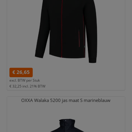
€ 26,65
excl. BTW per
Stuk
€ 32,25
incl. 21% BTW
OXXA Walaka 5200 jas maat S marineblauw