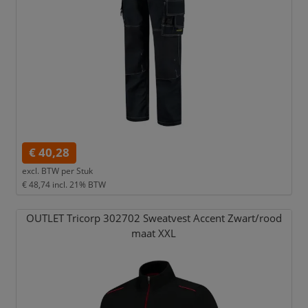
€ 40,28
excl. BTW per
Stuk
€ 48,74
incl. 21% BTW
OUTLET Tricorp 302702 Sweatvest Accent Zwart/
rood
maat XXL