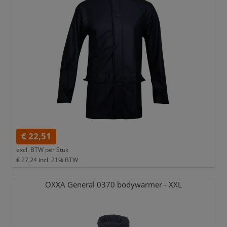
€ 22,51
excl. BTW per
Stuk
€ 27,24
incl. 21% BTW
OXXA General 0370 bodywarmer - XXL