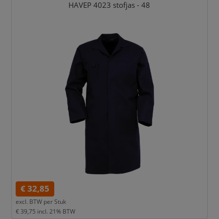
HAVEP 4023 stofjas - 48
€ 32,85
excl. BTW per
Stuk
€ 39,75
incl. 21% BTW