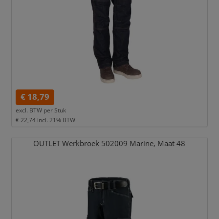
€ 18,79
excl. BTW per
Stuk
€ 22,74
incl. 21% BTW
OUTLET Werkbroek 502009 Marine,
Maat 48