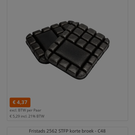
€ 4,37
excl. BTW per
Paar
€ 5,29
incl. 21% BTW
Fristads 2562 STFP korte broek - C48