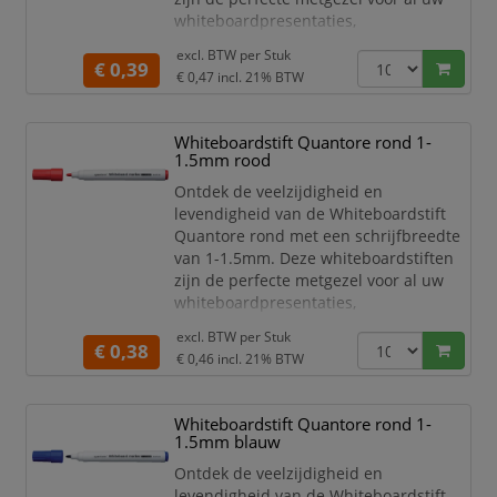
whiteboardpresentaties,
brainstormsessies en notities, en
excl. BTW per
Stuk
brengen een nieuwe dimensie van
€ 0,39
€ 0,47
incl. 21% BTW
helderheid en gemak in uw
werkruimte.
Whiteboardstift Quantore rond 1-
Met een inkt op alcoholbasis bieden
1.5mm rood
deze stiften een soepele, gelijkmatige
schrijfervaring die moeiteloos over het
Ontdek de veelzijdigheid en
whiteboard glijdt. Of u nu not
levendigheid van de Whiteboardstift
Quantore rond met een schrijfbreedte
van 1-1.5mm. Deze whiteboardstiften
zijn de perfecte metgezel voor al uw
whiteboardpresentaties,
brainstormsessies en notities, en
excl. BTW per
Stuk
brengen een nieuwe dimensie van
€ 0,38
€ 0,46
incl. 21% BTW
helderheid en gemak in uw
werkruimte.
Whiteboardstift Quantore rond 1-
Met een inkt op alcoholbasis bieden
1.5mm blauw
deze stiften een soepele, gelijkmatige
schrijfervaring die moeiteloos over het
Ontdek de veelzijdigheid en
whiteboard glijdt. Of u nu not
levendigheid van de Whiteboardstift