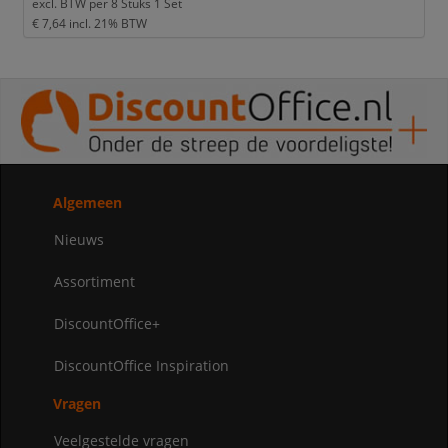
excl. BTW per
8 Stuks 1 Set
€ 7,64
incl. 21% BTW
Algemeen
Nieuws
Assortiment
DiscountOffice+
DiscountOffice Inspiration
Vragen
Veelgestelde vragen