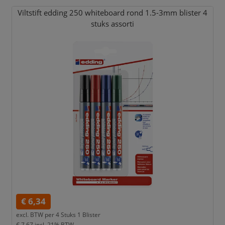
Viltstift edding 250 whiteboard rond 1.5-3mm blister 4
stuks assorti
€ 6,34
excl. BTW per
4 Stuks 1 Blister
€ 7,67
incl. 21% BTW