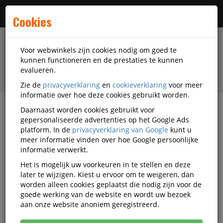
Menu
Cookies
Voor webwinkels zijn cookies nodig om goed te
kunnen functioneren en de prestaties te kunnen
evalueren.
Zie de
privacyverklaring
en
cookieverklaring
voor meer
informatie over hoe deze cookies gebruikt worden.
Daarnaast worden cookies gebruikt voor
filter
gepersonaliseerde advertenties op het Google Ads
platform. In de
privacyverklaring van Google
kunt u
Presentatiemiddelen
Bord-stiften
meer informatie vinden over hoe Google persoonlijke
Whiteboard-stiften
Quantore Whiteboard-stiften
informatie verwerkt.
Het is mogelijk uw voorkeuren in te stellen en deze
Quantore Whiteboard-stiften
later te wijzigen. Kiest u ervoor om te weigeren, dan
worden alleen cookies geplaatst die nodig zijn voor de
goede werking van de website en wordt uw bezoek
Populariteit
aan onze website anoniem geregistreerd.