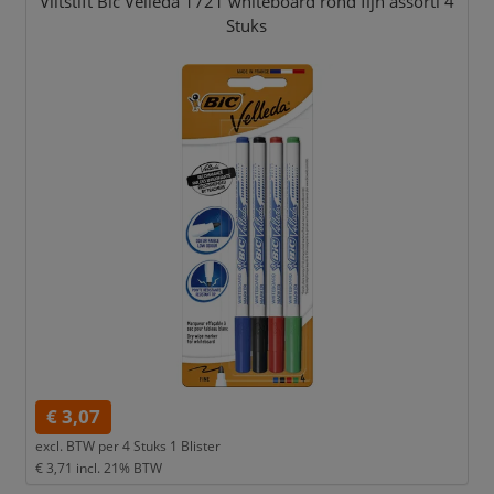
Viltstift Bic Velleda 1721 whiteboard rond fijn assorti 4
Stuks
€ 3,07
excl. BTW per
4 Stuks 1 Blister
€ 3,71
incl. 21% BTW