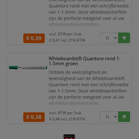
Quantore rond met een schrijfbreedte
van 1-1.5mm. Deze whiteboardstiften
zijn de perfecte metgezel voor al uw
whiteboardpresentaties,
brainstormsessies en notities, en
excl. BTW per
Stuk
brengen een nieuwe dimensie van
€ 0,39
€ 0,47
incl. 21% BTW
helderheid en gemak in uw
werkruimte.
Whiteboardstift Quantore rond 1-
Met een inkt op alcoholbasis bieden
1.5mm groen
deze stiften een soepele, gelijkmatige
schrijfervaring die moeiteloos over het
Ontdek de veelzijdigheid en
whiteboard glijdt. Of u nu not
levendigheid van de Whiteboardstift
Quantore rond met een schrijfbreedte
van 1-1.5mm. Deze whiteboardstiften
zijn de perfecte metgezel voor al uw
whiteboardpresentaties,
brainstormsessies en notities, en
excl. BTW per
Stuk
brengen een nieuwe dimensie van
€ 0,38
€ 0,46
incl. 21% BTW
helderheid en gemak in uw
werkruimte.
Met een inkt op alcoholbasis bieden