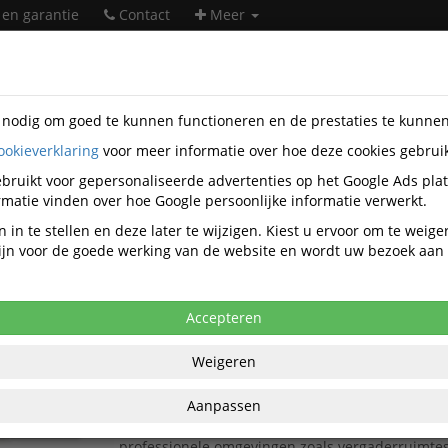
 en garantie
Contact
Meer
s nodig om goed te kunnen functioneren en de prestaties te kunne
ookieverklaring
voor meer informatie over hoe deze cookies gebrui
ntatiemiddelen
Magneetborden
Whiteboards pro select
bruikt voor gepersonaliseerde advertenties op het Google Ads pla
Whiteboards pro select
matie vinden over hoe Google persoonlijke informatie verwerkt.
 in te stellen en deze later te wijzigen. Kiest u ervoor om te weig
 zijn voor de goede werking van de website en wordt uw bezoek aa
Populariteit
Accepteren
Magnetisch emaille whiteboard 90x120cm met s
Professionele Whiteboardset met Starterkit
Weigeren
Deze complete whiteboardset met emaille schrij
Aanpassen
biedt de hoogste kwaliteit voor intensief dagelijk
magnetisch whiteboard 90×120 cm is ontworpen
professionele omgevingen zoals vergaderruimtes