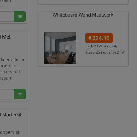
urzaam
es,
ingsruimtes.
Whiteboard Wand Maatwerk
en aan de
l Met
€ 234,10
excl. BTW per
Stuk
€ 283,26
incl. 21% BTW
keer alles in
annen en
lakt staal
urzaam
es,
ingsruimtes.
en aan de
starterkit
foppervlak