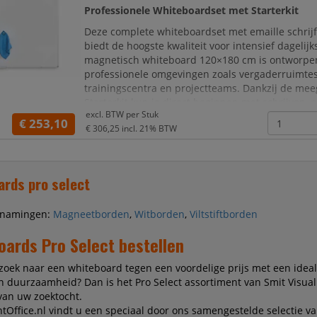
Professionele Whiteboardset met Starterkit
Deze complete whiteboardset met emaille schrij
biedt de hoogste kwaliteit voor intensief dagelijk
magnetisch whiteboard 120×180 cm is ontworpe
professionele omgevingen zoals vergaderruimtes
trainingscentra en projectteams. Dankzij de me
Starterkit kun je direct beginnen met schrijven,
excl. BTW per
Stuk
en plannen, ideaal wanneer je in één aankoop vo
€ 253,10
€ 306,25
incl. 21% BTW
ards pro select
enamingen:
Magneetborden
,
Witborden
,
Viltstiftborden
oards Pro Select bestellen
zoek naar een whiteboard tegen een voordelige prijs met een idea
en duurzaamheid? Dan is het Pro Select assortiment van Smit Visual
van uw zoektocht.
ntOffice.nl vindt u een speciaal door ons samengestelde selectie v