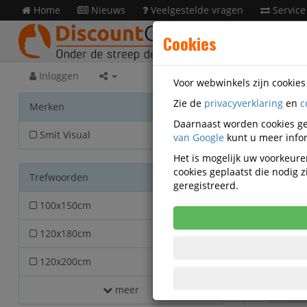
Home
Nieuws
Veelgestelde vragen
Service
Cookies
Inloggen
Voor webwinkels zijn cookie
Zie de
privacyverklaring
en
c
Prese
Merken
Daarnaast worden cookies ge
Smit Visual
van Google
12
kunt u meer infor
Het is mogelijk uw voorkeuren
cookies geplaatst die nodig
Trefwoorden
geregistreerd.
100x150cm
2
120x180cm
2
120x200cm
2
meer