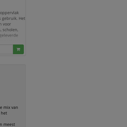
foppervlak
s gebruik. Het
n voor
, scholen,
egeleverde
 presenteren
lledig ui
le mix van
 het
an meest