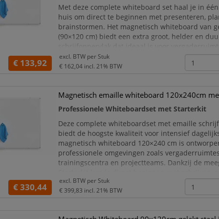
Met deze complete whiteboard set haal je in één 
huis om direct te beginnen met presenteren, pl
brainstormen. Het magnetisch whiteboard van ge
(90×120 cm) biedt een extra groot, helder en du
schrijfoppervlak dat ideaal is voor vergaderruimt
klaslokalen, kantoren, thuiswerkplekken en train
excl. BTW per
Stuk
€ 133,92
Dankzij de meegeleverde Starterkit kun je mete
€ 162,04
incl. 21% BTW
slag, gee
Magnetisch emaille whiteboard 120x240cm met 
Professionele Whiteboardset met Starterkit
Deze complete whiteboardset met emaille schrij
biedt de hoogste kwaliteit voor intensief dagelijk
magnetisch whiteboard 120×240 cm is ontworpe
professionele omgevingen zoals vergaderruimtes
trainingscentra en projectteams. Dankzij de me
Starterkit kun je direct beginnen met schrijven,
excl. BTW per
Stuk
en plannen, ideaal wanneer je in één aankoop vo
€ 330,44
€ 399,83
incl. 21% BTW