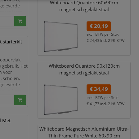
Whiteboard Quantore 60x90cm
egeleverde
magnetisch gelakt staal
 presenteren
ledig uit
€ 20,19
excl. BTW per
Stuk
€ 24,43
incl. 21% BTW
starterkit
foppervlak
Whiteboard Quantore 90x120cm
s gebruik. Het
n voor
magnetisch gelakt staal
, scholen,
egeleverde
€ 34,49
 presenteren
lledig ui
excl. BTW per
Stuk
€ 41,73
incl. 21% BTW
l Met
Whiteboard Magnetisch Aluminium Ultra-
Thin Frame Pure White 60x90 cm