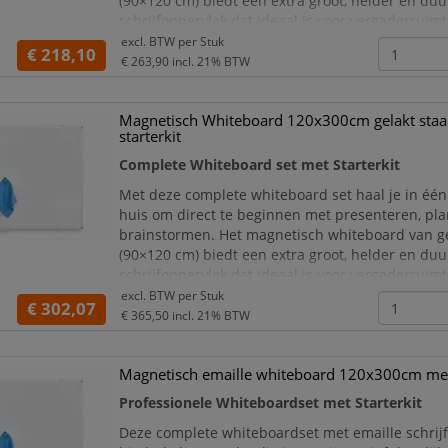
(90×120 cm) biedt een extra groot, helder en du
schrijfoppervlak dat ideaal is voor vergaderruimt
klaslokalen, kantoren, thuiswerkplekken en train
excl. BTW per
Stuk
€ 218,10
Dankzij de meegeleverde Starterkit kun je mete
€ 263,90
incl. 21% BTW
slag, gee
Magnetisch Whiteboard 120x300cm gelakt staa
starterkit
Complete Whiteboard set met Starterkit
Met deze complete whiteboard set haal je in één 
huis om direct te beginnen met presenteren, pl
brainstormen. Het magnetisch whiteboard van ge
(90×120 cm) biedt een extra groot, helder en du
schrijfoppervlak dat ideaal is voor vergaderruimt
klaslokalen, kantoren, thuiswerkplekken en train
excl. BTW per
Stuk
€ 302,07
Dankzij de meegeleverde Starterkit kun je mete
€ 365,50
incl. 21% BTW
slag, gee
Magnetisch emaille whiteboard 120x300cm met 
Professionele Whiteboardset met Starterkit
Deze complete whiteboardset met emaille schrij