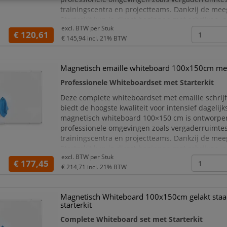
trainingscentra en projectteams. Dankzij de me
Starterkit kun je direct beginnen met schrijven,
excl. BTW per
Stuk
en plannen, ideaal wanneer je in één aankoop vol
€ 120,61
€ 145,94
incl. 21% BTW
Magnetisch emaille whiteboard 100x150cm met 
Professionele Whiteboardset met Starterkit
Deze complete whiteboardset met emaille schrij
biedt de hoogste kwaliteit voor intensief dagelijk
magnetisch whiteboard 100×150 cm is ontworpe
professionele omgevingen zoals vergaderruimtes
trainingscentra en projectteams. Dankzij de me
Starterkit kun je direct beginnen met schrijven,
excl. BTW per
Stuk
en plannen, ideaal wanneer je in één aankoop vo
€ 177,45
€ 214,71
incl. 21% BTW
Magnetisch Whiteboard 100x150cm gelakt staa
starterkit
Complete Whiteboard set met Starterkit