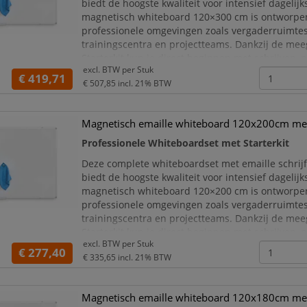
biedt de hoogste kwaliteit voor intensief dagelijk
magnetisch whiteboard 120×300 cm is ontworpe
professionele omgevingen zoals vergaderruimtes
trainingscentra en projectteams. Dankzij de me
Starterkit kun je direct beginnen met schrijven,
excl. BTW per
Stuk
en plannen, ideaal wanneer je in één aankoop vo
€ 419,71
€ 507,85
incl. 21% BTW
Magnetisch emaille whiteboard 120x200cm met 
Professionele Whiteboardset met Starterkit
Deze complete whiteboardset met emaille schrij
biedt de hoogste kwaliteit voor intensief dagelijk
magnetisch whiteboard 120×200 cm is ontworpe
professionele omgevingen zoals vergaderruimtes
trainingscentra en projectteams. Dankzij de me
Starterkit kun je direct beginnen met schrijven,
excl. BTW per
Stuk
en plannen, ideaal wanneer je in één aankoop vo
€ 277,40
€ 335,65
incl. 21% BTW
Magnetisch emaille whiteboard 120x180cm met 