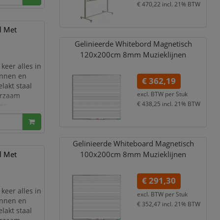
en aan de
€ 470,22
incl. 21% BTW
l Met
Gelinieerde Whitebord Magnetisch
120x200cm 8mm Muzieklijnen
keer alles in
annen en
€ 362,19
lakt staal
excl. BTW per
Stuk
urzaam
€ 438,25
incl. 21% BTW
es,
ingsruimtes.
en aan de
Gelinieerde Whiteboard Magnetisch
l Met
100x200cm 8mm Muzieklijnen
€ 291,30
keer alles in
excl. BTW per
Stuk
annen en
€ 352,47
incl. 21% BTW
lakt staal