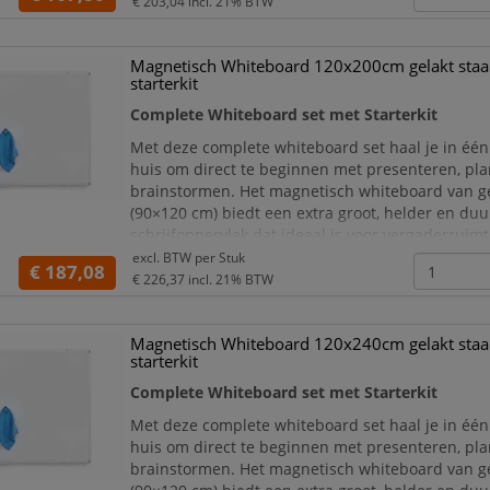
Dankzij de meegeleverde Starterkit kun je mete
€ 203,04
incl. 21% BTW
slag, gee
Magnetisch Whiteboard 120x200cm gelakt staa
starterkit
Complete Whiteboard set met Starterkit
Met deze complete whiteboard set haal je in één 
huis om direct te beginnen met presenteren, pl
brainstormen. Het magnetisch whiteboard van ge
(90×120 cm) biedt een extra groot, helder en du
schrijfoppervlak dat ideaal is voor vergaderruimt
klaslokalen, kantoren, thuiswerkplekken en train
excl. BTW per
Stuk
€ 187,08
Dankzij de meegeleverde Starterkit kun je mete
€ 226,37
incl. 21% BTW
slag, gee
Magnetisch Whiteboard 120x240cm gelakt staa
starterkit
Complete Whiteboard set met Starterkit
Met deze complete whiteboard set haal je in één 
huis om direct te beginnen met presenteren, pl
brainstormen. Het magnetisch whiteboard van ge