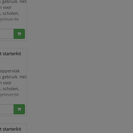
s gebruik. Het
n voor
, scholen,
egeleverde
 presenteren
lledig ui
starterkit
foppervlak
s gebruik. Het
n voor
, scholen,
egeleverde
 presenteren
lledig ui
starterkit