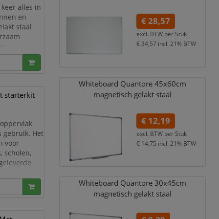
keer alles in
annen en
€ 28,57
lakt staal
excl. BTW per
Stuk
urzaam
€ 34,57
incl. 21% BTW
es,
ingsruimtes.
en aan de
Whiteboard Quantore 45x60cm
magnetisch gelakt staal
starterkit
€ 12,19
foppervlak
s gebruik. Het
excl. BTW per
Stuk
n voor
€ 14,75
incl. 21% BTW
, scholen,
egeleverde
 presenteren
lledig ui
Whiteboard Quantore 30x45cm
magnetisch gelakt staal