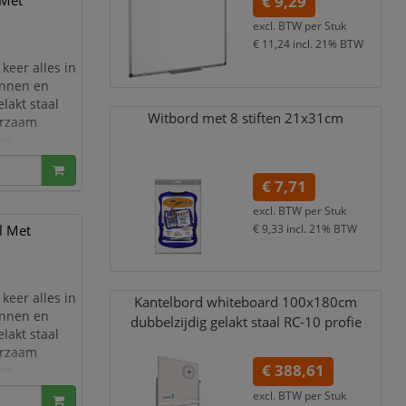
 Met
€ 9,29
excl. BTW per
Stuk
€ 11,24
incl. 21% BTW
keer alles in
annen en
lakt staal
Witbord met 8 stiften 21x31cm
urzaam
es,
ingsruimtes.
en aan de
€ 7,71
excl. BTW per
Stuk
l Met
€ 9,33
incl. 21% BTW
keer alles in
Kantelbord whiteboard 100x180cm
annen en
dubbelzijdig gelakt staal RC-10 profie
lakt staal
urzaam
€ 388,61
es,
ingsruimtes.
excl. BTW per
Stuk