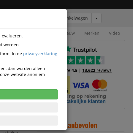
Winkelwagen
Outlet
Nieuw
Merken
Video
n evalueren.
kt worden.
tform. In de
privacyverklaring
eren, dan worden alleen
Trustscore
4.5
|
13.622
reviews
n onze website anoniem
tarterkit
foppervlak
s gebruik. Het
Aanbevolen
 voor
, scholen,