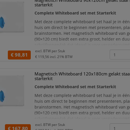
Magnetisch Whiteboard 90x120cm gelakt staal
starterkit
Complete Whiteboard set met Starterkit
Met deze complete whiteboard set haal je in één 
huis om direct te beginnen met presenteren, pl
brainstormen. Het magnetisch whiteboard van ge
(90×120 cm) biedt een extra groot, helder en du
schrijfoppervlak dat ideaal is voor vergaderruimt
klaslokalen, kantoren, thuiswerkplekken en train
excl. BTW per
Stuk
€ 98,81
Dankzij de meegeleverde Starterkit kun je mete
€ 119,56
incl. 21% BTW
slag, gee
Magnetisch Whiteboard 120x180cm gelakt staa
starterkit
Complete Whiteboard set met Starterkit
Met deze complete whiteboard set haal je in één 
huis om direct te beginnen met presenteren, pl
brainstormen. Het magnetisch whiteboard van ge
(90×120 cm) biedt een extra groot, helder en du
schrijfoppervlak dat ideaal is voor vergaderruimt
klaslokalen, kantoren, thuiswerkplekken en train
excl. BTW per
Stuk
€ 167,80