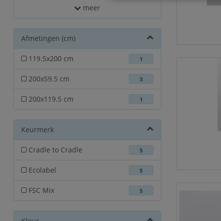
meer
Afmetingen (cm)
119.5x200 cm
1
200x59.5 cm
3
200x119.5 cm
1
Keurmerk
Cradle to Cradle
5
Ecolabel
5
FSC Mix
5
Kleur