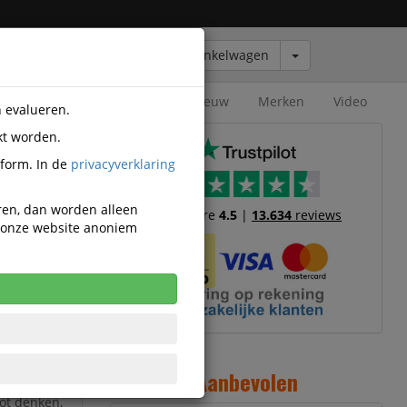
Winkelwagen
Outlet
Nieuw
Merken
Video
n evalueren.
kt worden.
tform. In de
privacyverklaring
eren, dan worden alleen
Trustscore
4.5
|
13.634
reviews
n onze website anoniem
200X119.5
200x119 cm
eel 200x119
Aanbevolen
oor
ot denken,