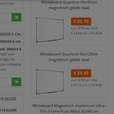
Whiteboard Quantore 60x90cm
kzij het
magnetisch gelakt staal
e WALL-UP
root
eëren. Ideaal
€ 20,19
excl. BTW per
Stuk
€ 24,43
incl. 21% BTW
200X59.5 Cm
200x59,5 cm
el 200x59,5
Whiteboard Quantore 90x120cm
neel voor
design en
magnetisch gelakt staal
loze ontwerp
kaar
€ 34,49
 complete
deaal voor k
excl. BTW per
Stuk
€ 41,73
incl. 21% BTW
119.5X200
Whiteboard Magnetisch Aluminium Ultra-
119,5x200
Thin Frame Pure White 60x90 cm