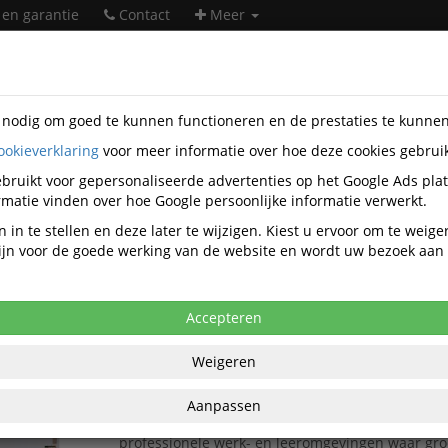
 en garantie
Contact
Meer
s nodig om goed te kunnen functioneren en de prestaties te kunne
ookieverklaring
voor meer informatie over hoe deze cookies gebrui
ntatiemiddelen
Magneetborden
Whiteboardwanden
bruikt voor gepersonaliseerde advertenties op het Google Ads pla
Whiteboardwanden
matie vinden over hoe Google persoonlijke informatie verwerkt.
 in te stellen en deze later te wijzigen. Kiest u ervoor om te weig
 zijn voor de goede werking van de website en wordt uw bezoek aa
Populariteit
Accepteren
Legamaster Whiteboardwand Wall-Up Paneel 
Cm
Weigeren
Legamaster WALL-UP whiteboardwand paneel 
Het
Legamaster WALL-UP whiteboardwand pan
Aanpassen
cm
is een stijlvol, frameloos whiteboardpaneel v
professionele werk- en leeromgevingen waar gro