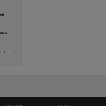
ief
temen
sentaties
Het bedrijf
Volg ons