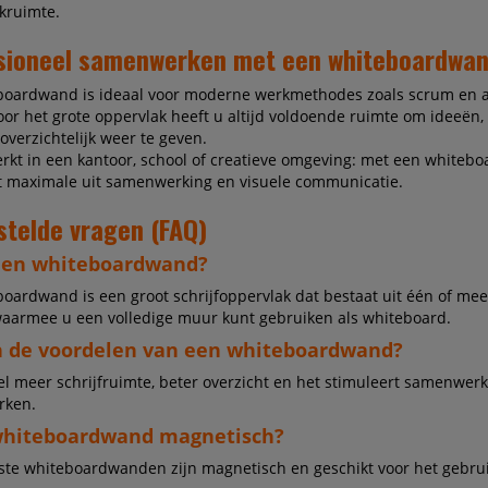
kruimte.
sioneel samenwerken met een whiteboardwa
boardwand is ideaal voor moderne werkmethodes zoals scrum en a
or het grote oppervlak heeft u altijd voldoende ruimte om ideeën,
overzichtelijk weer te geven.
rkt in een kantoor, school of creatieve omgeving: met een whiteb
et maximale uit samenwerking en visuele communicatie.
stelde vragen (FAQ)
een whiteboardwand?
oardwand is een groot schrijfoppervlak dat bestaat uit één of me
waarmee u een volledige muur kunt gebruiken als whiteboard.
n de voordelen van een whiteboardwand?
el meer schrijfruimte, beter overzicht en het stimuleert samenwer
rken.
whiteboardwand magnetisch?
ste whiteboardwanden zijn magnetisch en geschikt voor het gebru