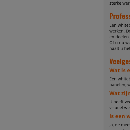
sterke wer
Profes
Een white
werken. Do
en doelen 
Of u nu we
haalt u h
Veelge
Wat is 
Een whiteb
panelen, 
Wat zij
U heeft ve
visueel we
Is een 
Ja, de mee