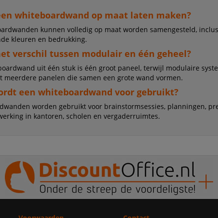
.
een whiteboardwand op maat laten maken?
boardwanden kunnen volledig op maat worden samengesteld, inclus
nde kleuren en bedrukking.
het verschil tussen modulair en één geheel?
oardwand uit één stuk is één groot paneel, terwijl modulaire sys
it meerdere panelen die samen een grote wand vormen.
rdt een whiteboardwand voor gebruikt?
dwanden worden gebruikt voor brainstormsessies, planningen, pre
erking in kantoren, scholen en vergaderruimtes.
Voorwaarden
Contact