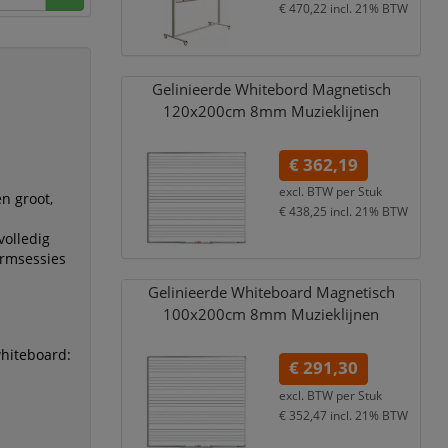
an ee
€ 470,22
incl. 21% BTW
Gelinieerde Whitebord Magnetisch
120x200cm 8mm Muzieklijnen
€ 362,19
excl. BTW per
Stuk
n groot,
€ 438,25
incl. 21% BTW
olledig
ormsessies
Gelinieerde Whiteboard Magnetisch
100x200cm 8mm Muzieklijnen
whiteboard:
€ 291,30
excl. BTW per
Stuk
€ 352,47
incl. 21% BTW