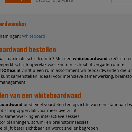
€ 325,22
incl. 21% BTW
strak afgewerkt eindpaneel aan de rechterkant v
ardwanden
enamingen:
Whiteboard
oardwand bestellen
aar maximale schrijfruimte? Met een
whiteboardwand
creëert u ee
beperkt schrijfoppervlak voor kantoor, school of vergaderruimte.
tOffice.nl
vindt u een ruim assortiment whiteboardwanden die u v
kunt samenstellen. Ideaal voor intensieve samenwerking, brainst
tmanagement.
len van een whiteboardwand
eboardwand
biedt veel voordelen ten opzichte van een standaard 
oot schrijfoppervlak voor meer overzicht
oor samenwerking en interactieve sessies
voor planningen, scrum- en brainstormsessies
ie blijft beter zichtbaar en wordt sneller begrepen