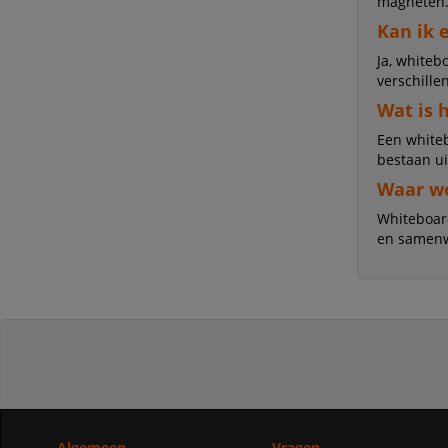
magneten
Kan ik 
Ja, white
verschille
Wat is 
Een whiteb
bestaan u
Waar wo
Whiteboar
en samenw
Algemeen
Vragen