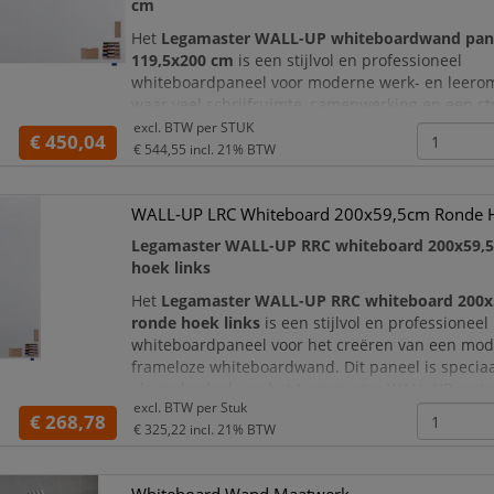
cm
Het
Legamaster WALL-UP whiteboardwand pan
119,5x200 cm
is een stijlvol en professioneel
whiteboardpaneel voor moderne werk- en leero
waar veel schrijfruimte, samenwerking en een st
uitstraling gewenst zijn. Dankzij het frameloze 
excl. BTW per
STUK
€ 450,04
verschillende WALL-UP borden flexibel met elka
€ 544,55
incl. 21% BTW
en zo een extra groot schrijfoppervlak of comple
whiteboardwand creë
WALL-UP LRC Whiteboard 200x59,5cm Ronde H
Legamaster WALL-UP RRC whiteboard 200x59,5
hoek links
Het
Legamaster WALL-UP RRC whiteboard 200x
ronde hoek links
is een stijlvol en professioneel
whiteboardpaneel voor het creëren van een mod
frameloze whiteboardwand. Dit paneel is specia
als onderdeel van het Legamaster WALL-UP syst
excl. BTW per
Stuk
aan de linkerzijde een afgeronde hoek. Daardoor 
€ 268,78
€ 325,22
incl. 21% BTW
als fraai afgewerkt eindpaneel aan de linkerkant