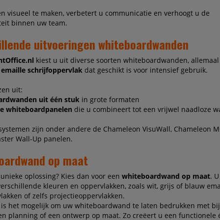
n visueel te maken, verbetert u communicatie en verhoogt u de
teit binnen uw team.
illende uitvoeringen whiteboardwanden
tOffice.nl
kiest u uit diverse soorten whiteboardwanden, allemaa
m
emaille schrijfoppervlak
dat geschikt is voor intensief gebruik.
zen uit:
rdwanden uit één stuk
in grote formaten
e whiteboardpanelen
die u combineert tot een vrijwel naadloze 
 systemen zijn onder andere de Chameleon VisuWall, Chameleon
ster Wall-Up panelen.
oardwand op maat
 unieke oplossing? Kies dan voor een
whiteboardwand op maat
. U
verschillende kleuren en oppervlakken, zoals wit, grijs of blauw emai
vlakken of zelfs projectieoppervlakken.
 is het mogelijk om uw whiteboardwand te laten bedrukken met bi
en planning of een ontwerp op maat. Zo creëert u een functionele 