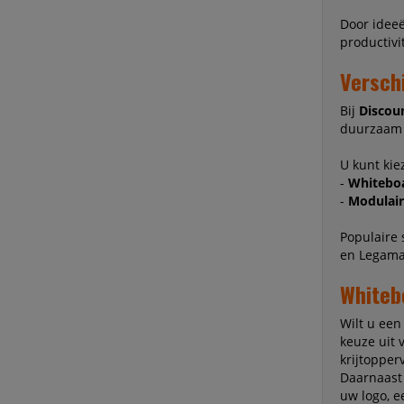
Door ideeë
productivi
Versch
Bij
Discoun
duurzaa
U kunt kie
-
Whiteboa
-
Modulair
Populaire
en Legama
Whiteb
Wilt u een
keuze uit 
krijtopper
Daarnaast
uw logo, e