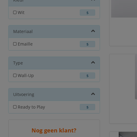
Wit
5
Materiaal
Emaille
5
Type
Wall-Up
5
Uitvoering
Ready to Play
5
Nog geen klant?