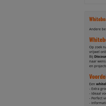
Whitebo
Andere b
Whiteb
Op zoek n
vrijwel on
Bij
Discoun
naar wens 
en projec
Voorde
Een
whit
- Extra gr
- Ideaal v
- Perfect 
- Informat