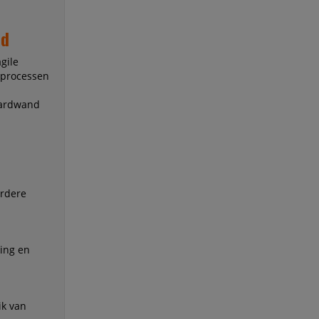
nd
gile
 processen
oardwand
erdere
king en
ik van