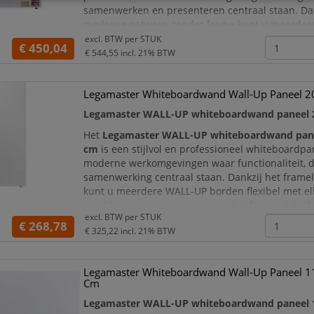
samenwerken en presenteren centraal staan. Dan
moderne ontwerp zonder frame kunt u meerder
panelen naadloos combineren en zo een extra g
excl. BTW per
STUK
€ 450,04
schrijfoppervlak of complete whiteboardwand cr
€ 544,55
incl. 21% BTW
voor kantoren
Legamaster Whiteboardwand Wall-Up Paneel 
Legamaster WALL-UP whiteboardwand paneel 
Het
Legamaster WALL-UP whiteboardwand pane
cm
is een stijlvol en professioneel whiteboardpa
moderne werkomgevingen waar functionaliteit, 
samenwerking centraal staan. Dankzij het frame
kunt u meerdere WALL-UP borden flexibel met el
combineren en zo een groter schrijfoppervlak of
excl. BTW per
STUK
whiteboardwand creëren. Dit maakt het paneel i
€ 268,78
€ 325,22
incl. 21% BTW
Legamaster Whiteboardwand Wall-Up Paneel 
Cm
Legamaster WALL-UP whiteboardwand paneel 