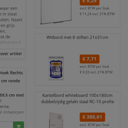
€ 9,29
s waar een
excl. BTW per
Stuk
 in staat
€ 11,24
incl. 21% BTW
 laten. Naast
en grijs
oen,
tot de
Witbord met 8 stiften 21x31cm
eethoudend.
over artikel
€ 7,71
excl. BTW per
Stuk
Hoek Rechts
€ 9,33
incl. 21% BTW
 cm ronde
59,5 cm met
Kantelbord whiteboard 100x180cm
l
dubbelzijdig gelakt staal RC-10 profie
erne,
al ontworpen
€ 388,61
 aan de
eaal is als
excl. BTW per
Stuk