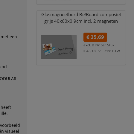
Glasmagneetbord Be!Board composiet
grijs 40x60x0.9cm incl. 2 magneten
€ 35,69
l met een
excl. BTW per
Stuk
€ 43,18
incl. 21% BTW
wand
 MODULAR
 heeft
lle,
jvoorbeeld
én visueel