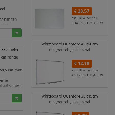
eel
€ 28,57
excl. BTW per
Stuk
mgevingen
€ 34,57
incl. 21% BTW
rakke
ontwerp kunt u
ar combineren
te
Whiteboard Quantore 45x60cm
magnetisch gelakt staal
oek Links
 cm ronde
€ 12,19
59,5 cm met
excl. BTW per
Stuk
€ 14,75
incl. 21% BTW
erne,
al ontworpen
eem en heeft
is het ideaal
Whiteboard Quantore 30x45cm
magnetisch gelakt staal