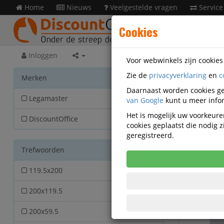
Home
Nieuws
Veelgestelde vragen
Service
Cookies
Inloggen
Voor webwinkels zijn cookie
Zie de
privacyverklaring
en
c
Prese
Merken
Daarnaast worden cookies ge
Legamaster
van Google
5
kunt u meer infor
Het is mogelijk uw voorkeuren
DiscountOffice
1
cookies geplaatst die nodig
geregistreerd.
Trefwoorden
119.5x200
1
200x119.5
1
200x59.5
1