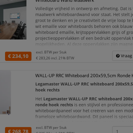
Whiteboard Wand Maatwerk
Volledige vrijheid in ontwerp en afmeting. Dat i
maatwerk whiteboardwand voor staat. Het stelt je
groot te denken en je creativiteit de vrije loop te
wit emaille voor whiteboards behoren ook blauw 
whiteboard emaille, krijtoppervlakken grijs of gr
projectieoppervlakken of een bedrukt oppervlak 
mogelijkheden. Al deze oppervlakken zijn magn
Deze whiteboardwand is FSC® gecertificee
excl. BTW per
Stuk
€ 234,10
Vraag 
€ 283,26
incl. 21% BTW
WALL-UP RRC Whiteboard 200x59,5cm Ronde 
Legamaster WALL-UP RRC whiteboard 200x59,5
hoek rechts
Het
Legamaster WALL-UP RRC whiteboard 200x
ronde hoek rechts
is een stijlvol en professionee
whiteboardpaneel voor het creëren van een mod
frameloze whiteboardwand. Dit paneel is specia
als onderdeel van het WALL-UP systeem en heeft
excl. BTW per
Stuk
rechterzijde een afgeronde hoek, waardoor het id
€ 268,78