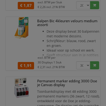
excl. BTW per
Stuk
potloden met een grote diameter
€ 1,87
€ 2,26
incl. 21% BTW
te slijpen. Schone functie: er
komen geen slijpresten onder in
het etui terecht!
Balpen Bic 4kleuren velours medium
Aan de andere kant vinden we
assorti
een efficiënte gum, PVC- en
Deze display bevat 30 balpennen
weekmakervrij.
met moderne dessins.
Navulbaar hulpmiddel met
Schrijfkleur: blauw, rood, zwart
Maped Essential Soft Medium
en groen.
Ideaal voor op school en werk.
Geeft structuur aan in je notities.
excl. BTW per
Altijd de juiste schrijfkleur
30 Displays 1 Stuk
paraat.
€ 1,91
€ 2,31
incl. 21% BTW
Medium schrijfpunt.
Permanent marker edding 3000 Doe
je Canvas display
Toonbankdisplay met 48 edding 3000
permanent markers (36 zwart, 12 rood),
ontwikkeld voor de Doe je edding-
campagne. De display zet de iconische