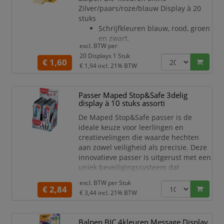
Zilver/paars/roze/blauw Display à 20
stuks
Schrijfkleuren blauw, rood, groen
en zwart.
excl. BTW per
20 Displays 1 Stuk
€ 1,60
€ 1,94
incl. 21% BTW
Passer Maped Stop&Safe 3delig
display à 10 stuks assorti
De Maped Stop&Safe passer is de
ideale keuze voor leerlingen en
creatievelingen die waarde hechten
aan zowel veiligheid als precisie. Deze
innovatieve passer is uitgerust met een
uniek beveiligingssysteem dat
voorkomt dat de passer per ongeluk
excl. BTW per
Stuk
opent of sluit tijdens gebruik, waardoor
€ 2,84
€ 3,44
incl. 21% BTW
hij veilig en gebruiksvriendelijk is.
Deze set bevat 10 assorti passers in
Balpen BIC 4kleuren Message Display
verschillende kleuren, perfect voor