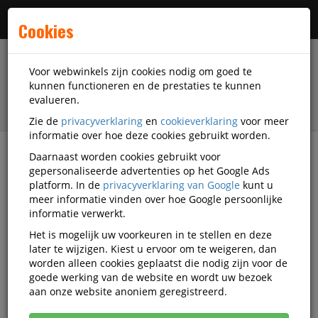
Menu
Cookies
Voor webwinkels zijn cookies nodig om goed te
kunnen functioneren en de prestaties te kunnen
evalueren.
Zie de
privacyverklaring
en
cookieverklaring
voor meer
informatie over hoe deze cookies gebruikt worden.
Daarnaast worden cookies gebruikt voor
filter
gepersonaliseerde advertenties op het Google Ads
platform. In de
privacyverklaring van Google
kunt u
Presentatiemiddelen
Displays
meer informatie vinden over hoe Google persoonlijke
Winkel displays
informatie verwerkt.
Het is mogelijk uw voorkeuren in te stellen en deze
Winkel displays
later te wijzigen. Kiest u ervoor om te weigeren, dan
worden alleen cookies geplaatst die nodig zijn voor de
goede werking van de website en wordt uw bezoek
Populariteit
aan onze website anoniem geregistreerd.