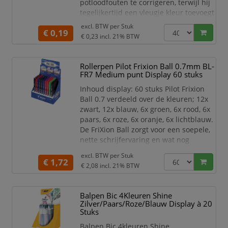
potloodfouten te corrigeren, terwijl hij
tegelijkertijd een vleugje kleur toevoegt
aan je schrijf- en tekenbenodigdheden.
excl. BTW per
Stuk
€ 0,19
€ 0,23
incl. 21% BTW
Met een zachte en flexibele textuur
glijdt de Essentials Soft gum
moeiteloos over papier, waardoor je
Rollerpen Pilot Frixion Ball 0.7mm BL-
fouten kunt corrigeren zonder vlekken
FR7 Medium punt Display 60 stuks
of resten achter te la
Inhoud display: 60 stuks Pilot Frixion
Ball 0.7 verdeeld over de kleuren; 12x
zwart, 12x blauw, 6x groen, 6x rood, 6x
paars, 6x roze, 6x oranje, 6x lichtblauw.
De FriXion Ball zorgt voor een soepele,
nette schrijfervaring en wat nog
belangrijker is, de mogelijkheid om
excl. BTW per
Stuk
fouten uit te wissen - allemaal met
€ 1,72
€ 2,08
incl. 21% BTW
dezelfde pen. Wis gewoon je fouten uit
met de geïntegreerde wisser en zie hoe
de inkt als bij toverslag verdwijnt! De
Balpen Bic 4Kleuren Shine
unieke gel-inkt reageert op
Zilver/Paars/Roze/Blauw Display à 20
Stuks
Balpen Bic 4kleuren Shine