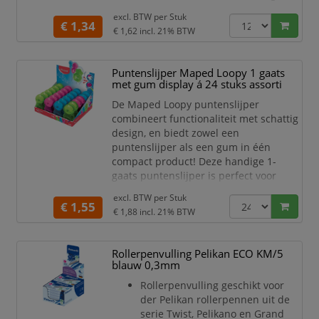
Zwart.
excl. BTW per
Stuk
Deze Staedtler fijnschrijver
€ 1,34
€ 1,62
incl. 21% BTW
voldoet aan de ISO14145-2 norm.
Puntenslijper Maped Loopy 1 gaats
met gum display á 24 stuks assorti
De Maped Loopy puntenslijper
combineert functionaliteit met schattig
design, en biedt zowel een
puntenslijper als een gum in één
compact product! Deze handige 1-
gaats puntenslijper is perfect voor
standaard potloden en is uitgerust met
excl. BTW per
Stuk
een geïntegreerde gum, zodat je altijd
€ 1,55
€ 1,88
incl. 21% BTW
voorbereid bent om zowel te slijpen als
te corrigeren. Het unieke, vrolijke
ontwerp en de assorti kleuren maken
Rollerpenvulling Pelikan ECO KM/5
dit een leuke keuze voor kinderen en
blauw 0,3mm
studenten.
Rollerpenvulling geschikt voor
De set wordt
der Pelikan rollerpennen uit de
serie Twist, Pelikano en Grand