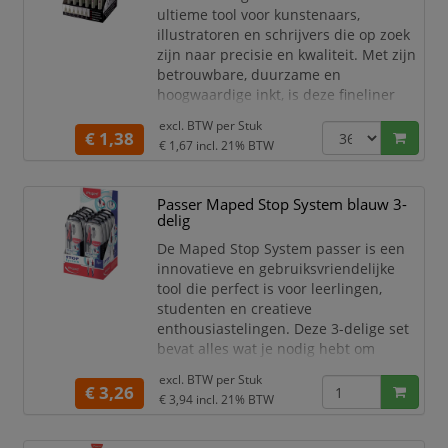
ultieme tool voor kunstenaars,
illustratoren en schrijvers die op zoek
zijn naar precisie en kwaliteit. Met zijn
betrouwbare, duurzame en
hoogwaardige inkt, is deze fineliner
perfect voor al je creatieve projecten.
excl. BTW per
Stuk
Of je nu gedetailleerde tekeningen
€ 1,38
€ 1,67
incl. 21% BTW
maakt, schetsen toevoegt aan je
notities of handlettering beoefent, de
Pigma Micron biedt een gladde en
Passer Maped Stop System blauw 3-
consistente inktstroom voor optimale
delig
resultaten.
De Maped Stop System passer is een
De Pi
innovatieve en gebruiksvriendelijke
tool die perfect is voor leerlingen,
studenten en creatieve
enthousiastelingen. Deze 3-delige set
bevat alles wat je nodig hebt om
nauwkeurige cirkels en lijnen te
excl. BTW per
Stuk
tekenen.
€ 3,26
€ 3,94
incl. 21% BTW
Wat deze passer bijzonder maakt, is
het unieke Stop System, dat ervoor