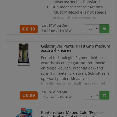
ontwerpschool in Duitsland.
Hun modernistische "Art into
Industry"-filosofie is nog steeds
de inspiratiebron voor hun
unieke benadering van een
excl. BTW per
Stuk
industrieel ontwerp.
€ 0,19
€ 0,23
incl. 21% BTW
rOtring ontwerpt tools om
mensen in staat te stellen te
denken en te creëren wanneer
Gelschrijver Pentel K118 Grip medium
inspiratie ze nodig heeft met
assorti 4 kleuren
Duitse precisie en zorgt voor
Pentel technologie: Pigment inkt op
topprestaties.
waterbasis en gel garanderen mooie
Deze hoogwaardige WoodCase
en diepe kleuren. Prachtig dekkend
Pencils in Metallic kleuren z
schrift in metallic kleuren. Schrijft zelfs
op zwart papier. Ideaal voor
fotoalbums, receptiealbums, creatief
werk, enz. Watervaste inkt.
excl. BTW per
Stuk
Transparante houder uit acryl. Rubber
€ 0,99
€ 1,20
incl. 21% BTW
grip voor comfortabel schrijven.
Kunststof dop met clip in schrijfkleur.
Zichtbaar op donkere
Puntenslijper Maped Color'Peps 2-
ondergrond
gaats display à 24 stuks assorti