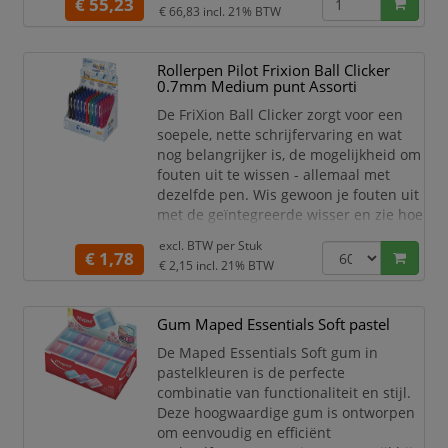
€ 55,23
€ 66,83
incl. 21% BTW
corrigeren kunt u er weer overheen
schrijven met elk type pen.
De behuizing van de tape is
Rollerpen Pilot Frixion Ball Clicker
0.7mm Medium punt Assorti
transparant, zodat u de 6 meter lange
correctietape kunt zien. De breedte van
De FriXion Ball Clicker zorgt voor een
de tape is 5
soepele, nette schrijfervaring en wat
nog belangrijker is, de mogelijkheid om
fouten uit te wissen - allemaal met
dezelfde pen. Wis gewoon je fouten uit
met de geïntegreerde wisser en zie hoe
de inkt als bij toverslag verdwijnt! De
excl. BTW per
Stuk
unieke gel-inkt reageert op de warmte
€ 1,78
€ 2,15
incl. 21% BTW
die ontstaat door het wissen, en laat je
onmiddellijk over je fout heen
schrijven.
Gum Maped Essentials Soft pastel
Prijs per stuk, te bestellen in
De Maped Essentials Soft gum in
veelvoud van 60 stu
pastelkleuren is de perfecte
combinatie van functionaliteit en stijl.
Deze hoogwaardige gum is ontworpen
om eenvoudig en efficiënt