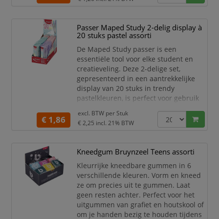
Schrijfbreedte 0.5mm -
kogelbreedte 1.0mm.
Zichtbaar op donkere
Passer Maped Study 2-delig display à
ondergrond
20 stuks pastel assorti
Inhoud display: 6 stuks zwart en
De Maped Study passer is een
metallic rood, 6 stuks blauw en
essentiële tool voor elke student en
metallic groen, 6 stuks groen en
creatieveling. Deze 2-delige set,
metalli
gepresenteerd in een aantrekkelijke
display van 20 stuks in trendy
pastelkleuren, is perfect voor gebruik
op school, thuis of in de studio. De set
excl. BTW per
Stuk
bevat een passer en een verwisselbare
€ 1,86
€ 2,25
incl. 21% BTW
stift, zodat je altijd klaar bent om
nauwkeurige cirkels en tekeningen te
maken.
Kneedgum Bruynzeel Teens assorti
De passer is ontworpen met oog voor
Kleurrijke kneedbare gummen in 6
gebruiksgemak en comfort. Het
verschillende kleuren. Vorm en kneed
ergonomische ha
ze om precies uit te gummen. Laat
geen resten achter. Perfect voor het
uitgummen van grafiet en houtskool of
om je handen bezig te houden tijdens