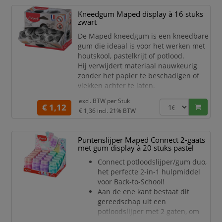
Kneedgum Maped display à 16 stuks
zwart
De Maped kneedgum is een kneedbare
gum die ideaal is voor het werken met
houtskool, pastelkrijt of potlood.
Hij verwijdert materiaal nauwkeurig
zonder het papier te beschadigen of
vlekken achter te laten.
Door de gum regelmatig te kneden
excl. BTW per
Stuk
blijft hij schoon en langdurig
€ 1,12
€ 1,36
incl. 21% BTW
bruikbaar.
Perfect voor tekenen, schetsen,
Puntenslijper Maped Connect 2-gaats
kunstlessen, schoolgebruik en
met gum display à 20 stuks pastel
technische toepassingen. De stevige
kunststof bewaarbox houdt de
Connect potloodslijper/gum duo,
kneedgum schoon en beschermt hem
het perfecte 2-in-1 hulpmiddel
tegen
voor Back-to-School!
Aan de ene kant bestaat dit
gereedschap uit een
potloodslijper met 2 gaten, om
zowel standaardpotloden als