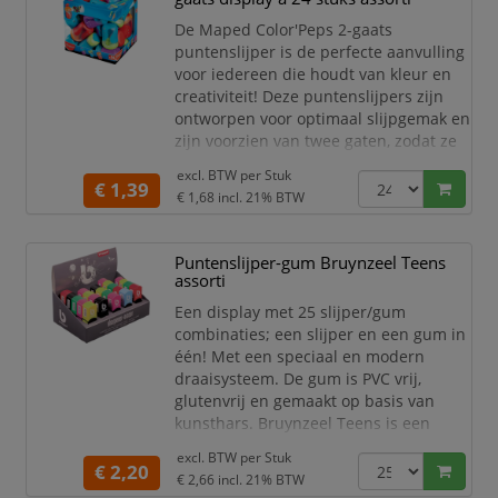
Schrijfbreedte 0.4mm -
De Maped Color'Peps 2-gaats
kogelbreedte 0.8mm.
puntenslijper is de perfecte aanvulling
Inhoud display: 12 s
voor iedereen die houdt van kleur en
creativiteit! Deze puntenslijpers zijn
ontworpen voor optimaal slijpgemak en
zijn voorzien van twee gaten, zodat ze
zowel standaard- als dikke potloden
excl. BTW per
Stuk
met gemak slijpen. Ideaal voor op
€ 1,39
€ 1,68
incl. 21% BTW
school, thuis of in de kunstklas!
Met hun vrolijke, assorti kleuren en
Puntenslijper-gum Bruynzeel Teens
modern design, vallen de Color'Peps
assorti
puntenslijpers meteen op. Het stevige
materiaal e
Een display met 25 slijper/gum
combinaties; een slijper en een gum in
één! Met een speciaal en modern
draaisysteem. De gum is PVC vrij,
glutenvrij en gemaakt op basis van
kunsthars. Bruynzeel Teens is een
speciaal ontwikkelde lijn voor de
excl. BTW per
Stuk
scholier en de student. Bruynzeel
€ 2,20
€ 2,66
incl. 21% BTW
Teens is een speciaal ontwikkelde lijn