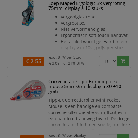
Loep Maped Ergologic 3x vergroting
zorgt dat de passer op zijn plek blijft
75mm, display à 10 stuks
tijdens het tekenen. Dit voorkomt
ongewenste beweging en garandeert
Vergootglas rond.
precisie, wat essentieel
Vergroot 3x.
Niet-vervormend glas.
Ergonomisch soft touch handvat.
Het artikel wordt geleverd in een
display van 10st, prijs per stuk.
excl. BTW per
Stuk
€ 2,55
€ 3,09
incl. 21% BTW
Correctietape Tipp-Ex mini pocket
mouse 5mmx6m display à 30 +10
grati
Tipp-Ex Correctieroller Mini Pocket
Mouse is een handige en compacte
correctieroller die alle schrijffoutjes in
een handomdraai weg tovert. De droge
correctietape biedt een snelle, precieze
en schone correctie. Zonder wachten
excl. BTW per
Display
tot de Tipp-Ex droog is, direct na het