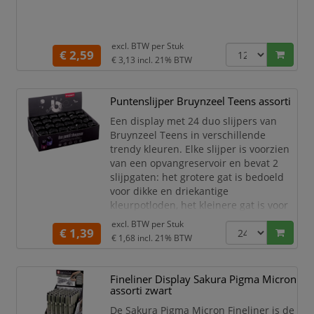
het gebruik z
excl. BTW per
Stuk
€ 2,59
€ 3,13
incl. 21% BTW
Puntenslijper Bruynzeel Teens assorti
Een display met 24 duo slijpers van
Bruynzeel Teens in verschillende
trendy kleuren. Elke slijper is voorzien
van een opvangreservoir en bevat 2
slijpgaten: het grotere gat is bedoeld
voor dikke en driekantige
kleurpotloden, het kleinere gat is voor
grafietpotloden / schrijfpotloden.
excl. BTW per
Stuk
€ 1,39
Bruynzeel Teens is een speciaal
€ 1,68
incl. 21% BTW
ontwikkelde lijn voor de scholier en de
student. Het is een compleet
assortiment met alle teken-, kleur- en
Fineliner Display Sakura Pigma Micron
schrijfproducten die nodi
assorti zwart
De Sakura Pigma Micron Fineliner is de