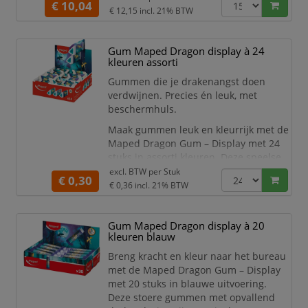
€ 10,04
en prettig in de hand.
€ 12,15
incl. 21% BTW
Specificaties:
Geleverd in een aantrekkelijke
Gum Maped Dragon display à 24
verkoopdisplay met 15
kleuren assorti
verschillende loepen.
Gummen die je drakenangst doen
Afmetingen: ca. 11.8x4.7x1.4 cm.
verdwijnen. Precies én leuk, met
beschermhuls.
Maak gummen leuk en kleurrijk met de
Maped Dragon Gum – Display met 24
stuks in assorti kleuren. Deze speelse
gummen in stoer drakenthema zijn een
excl. BTW per
Stuk
€ 0,30
echte blikvanger op school, thuis of in
€ 0,36
incl. 21% BTW
de winkel en spreken vooral kinderen
direct aan.
Gum Maped Dragon display à 20
De Maped Dragon gummen
kleuren blauw
combineren een vrolijk design met
Breng kracht en kleur naar het bureau
uitstekende gumkwaliteit. Ze
met de Maped Dragon Gum – Display
verwijderen potloodstrepen schoon en
met 20 stuks in blauwe uitvoering.
eff
Deze stoere gummen met opvallend