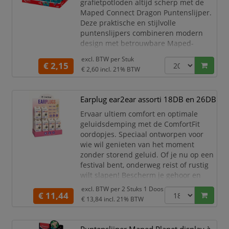
grafietpotloden altijd scherp met de
Maped Connect Dragon Puntenslijper.
Deze praktische en stijlvolle
puntenslijpers combineren modern
design met betrouwbare Maped-
kwaliteit, ideaal voor school, kantoor of
excl. BTW per
Stuk
thuisgebruik.
€ 2,15
€ 2,60
incl. 21% BTW
Dankzij het scherpe mes slijpt de punt
snel en precies, zonder dat het hout of
Earplug ear2ear assorti 18DB en 26DB
de kern breekt. Het compacte formaat
past in elke etui, terwijl het display van
Ervaar ultiem comfort en optimale
20 stuks zorgt voor een overzichtelijke
geluidsdemping met de ComfortFit
oordopjes. Speciaal ontworpen voor
wie wil genieten van het moment
zonder storend geluid. Of je nu op een
festival bent, onderweg reist of rustig
wilt slapen! Bescherm je gehoor en
geniet van rust wanneer jij dat wilt.
excl. BTW per
2 Stuks 1 Doos
€ 11,44
€ 13,84
incl. 21% BTW
Specificaties:
Wasbaar en herbruikbaar –
Duurzaam en hygiënisch in