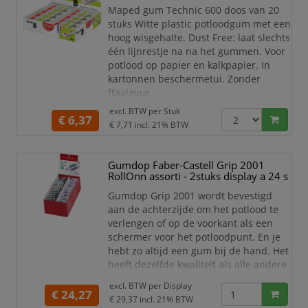
Maped gum Technic 600 doos van 20
stuks Witte plastic potloodgum met een
hoog wisgehalte. Dust Free: laat slechts
één lijnrestje na na het gummen. Voor
potlood op papier en kalkpapier. In
kartonnen beschermetui. Zonder
ftaalzuur.
doos van 20 stuks
excl. BTW per
Stuk
€ 6,37
€ 7,71
incl. 21% BTW
Gumdop Faber-Castell Grip 2001
RollOnn assorti - 2stuks display a 24 s
Gumdop Grip 2001 wordt bevestigd
aan de achterzijde om het potlood te
verlengen of op de voorkant als een
schermer voor het potloodpunt. En je
hebt zo altijd een gum bij de hand. Het
heeft dezelfde kwaliteit als alle andere
Faber-Castell gummen en is PVC- en
excl. BTW per
Display
latex vrij. Verpakt per 2 stuks. Display
€ 24,27
€ 29,37
incl. 21% BTW
met 24 verpakkingen in de kleuren 12x