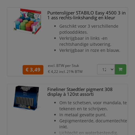
voor de scholier en de student. Het is
een compleet assortiment met alle
Puntenslijper STABILO Easy 4500 3 in
teken-, kleur- en schrijfproducten die
1 ass rechts-linkshandig en kleur
nodig zijn tijdens de les.
Geschikt voor 3 verschillende
potlooddiktes.
Verkrijgbaar in links -en
rechtshandige uitvoering.
Verkrijgbaar in roze en blauw.
excl. BTW per
Stuk
€ 3,49
€ 4,22
incl. 21% BTW
Fineliner Staedtler pigment 308
display à 120st assorti
Om te schetsen, voor mandala, te
tekenen en te schrijven.
In metaal gevatte punt.
Gepigmenteerde, documentechte
inkt.
Lichtecht en waterbestendig.