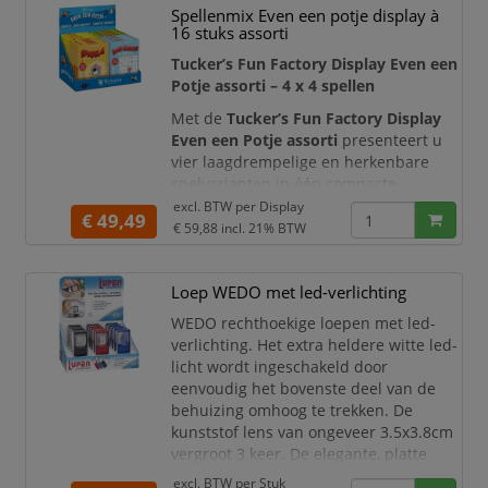
Spellenmix Even een potje display à
spellen tegelijkertijd goed zichtbaar,
16 stuks assorti
waardoor klanten eenvoudig kennis
kunnen maken met het assortiment.
Tucker’s Fun Factory Display Even een
Potje assorti – 4 x 4 spellen
De
Met de
Tucker’s Fun Factory Display
Even een Potje assorti
presenteert u
vier laagdrempelige en herkenbare
spelvarianten in één compacte
verkoopdisplay. De display bevat in
excl. BTW per
Display
€ 49,49
totaal
16 spellen
, verdeeld over vier
€ 59,88
incl. 21% BTW
verschillende titels met
4 exemplaren
per variant
. Ideaal voor winkels,
Loep WEDO met led-verlichting
cadeauzaken, boekhandels en andere
verkooppunten die kleine, betaalbare
WEDO rechthoekige loepen met led-
spellen aantrekkelijk en
verlichting. Het extra heldere witte led-
licht wordt ingeschakeld door
eenvoudig het bovenste deel van de
behuizing omhoog te trekken. De
kunststof lens van ongeveer 3.5x3.8cm
vergroot 3 keer. De elegante, platte
behuizing van mat kunststof ligt licht
excl. BTW per
Stuk