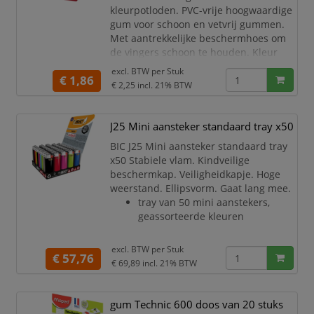
kleurpotloden. PVC-vrije hoogwaardige
gum voor schoon en vetvrij gummen.
Met aantrekkelijke beschermhoes om
de vingers schoon te houden. Kleur
zwart. Latex vrij.
excl. BTW per
Stuk
€ 1,86
€ 2,25
incl. 21% BTW
Faber-Castell gum Sleeve Mini
Kleur zwart.
Ergonomisch gevormde
J25 Mini aansteker standaard tray x50
kwaliteitsgum voor comfortabele
en kleine correcties.
BIC J25 Mini aansteker standaard tray
Gum is PVC- en Latex-vrij.
x50 Stabiele vlam. Kindveilige
Hoogwaardige gum voor schoon
beschermkap. Veiligheidkapje. Hoge
en vetvrij gummen.
weerstand. Ellipsvorm. Gaat lang mee.
Met aant
tray van 50 mini aanstekers,
geassorteerde kleuren
excl. BTW per
Stuk
€ 57,76
€ 69,89
incl. 21% BTW
gum Technic 600 doos van 20 stuks