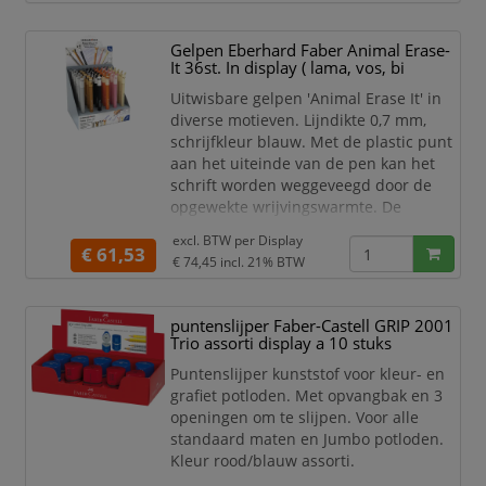
zwart/ocean en 12x roze/paars.
Gelpen Eberhard Faber Animal Erase-
Faber-Castell gum display.
It 36st. In display ( lama, vos, bi
Kleur assorti.
Display met 24 stuks in
Uitwisbare gelpen 'Animal Erase It' in
verschillende kleu
diverse motieven. Lijndikte 0,7 mm,
schrijfkleur blauw. Met de plastic punt
aan het uiteinde van de pen kan het
schrift worden weggeveegd door de
opgewekte wrijvingswarmte. De
pennen zijn voorzien van een grappige
excl. BTW per
Display
slogan op de houder die past bij het
€ 61,53
€ 74,45
incl. 21% BTW
motief. Ideaal voor school, college of op
kantoor. Verkrijgbaar in meerdere
motieven. Gelpen is navulbaar. Pen
puntenslijper Faber-Castell GRIP 2001
voldoet aan de CE speelgoedrichtlijn.
Trio assorti display a 10 stuks
Display 36-
Puntenslijper kunststof voor kleur- en
grafiet potloden. Met opvangbak en 3
openingen om te slijpen. Voor alle
standaard maten en Jumbo potloden.
Kleur rood/blauw assorti.