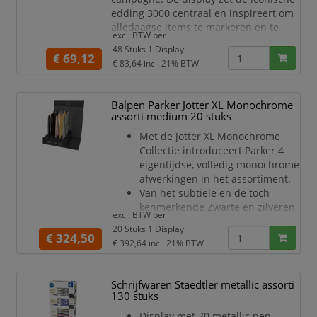
edding 3000 centraal en inspireert om
alledaagse items te markeren en te
excl. BTW per
personaliseren.
48 Stuks 1 Display
€ 69,12
Specificaties:
€ 83,64
incl. 21% BTW
Soort Stift: Permanent marker
Soort Inkt: Permanent
Balpen Parker Jotter XL Monochrome
Accentkleur: Wit en rood
assorti medium 20 stuks
Commerciële kleurnaam: Assorti
Geschikt voor leeftijd vanaf: 8 jr
Met de Jotter XL Monochrome
Met Clip: Neen
Collectie introduceert Parker 4
Met
eigentijdse, volledig monochrome
afwerkingen in het assortiment.
Van het subtiele en de toch
kenmerkende Zwarte en zilveren
excl. BTW per
afwerkingen tot het gedurfde
20 Stuks 1 Display
zelfverzekerde goud en
€ 324,50
€ 392,64
incl. 21% BTW
Roos/Goud.
Het opvallende kwartet is de
perfecte balans tussen tijdloze
Schrijfwaren Staedtler metallic assorti
elegantie en een opvallend
130 stuks
moderne esthetiek.
Display met 70 metallic pen