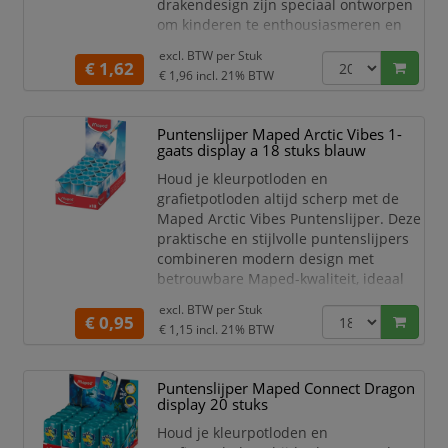
drakendesign zijn speciaal ontworpen
om kinderen te enthousiasmeren en
zijn een echte eyecatcher op school,
excl. BTW per
Stuk
thuis of in de winkel.
€ 1,62
€ 1,96
incl. 21% BTW
De Maped Dragon gum staat niet
alleen voor een cool uiterlijk, maar ook
Puntenslijper Maped Arctic Vibes 1-
voor uitstekende kwaliteit.
gaats display a 18 stuks blauw
Potloodstrepen worden moeiteloos en
schoon verwijderd, zonder vlekken of
Houd je kleurpotloden en
bes
grafietpotloden altijd scherp met de
Maped Arctic Vibes Puntenslijper. Deze
praktische en stijlvolle puntenslijpers
combineren modern design met
betrouwbare Maped-kwaliteit, ideaal
voor school, kantoor of thuisgebruik.
excl. BTW per
Stuk
€ 0,95
Dankzij het scherpe mes slijpt de punt
€ 1,15
incl. 21% BTW
snel en precies, zonder dat het hout of
de kern breekt. Het compacte formaat
Puntenslijper Maped Connect Dragon
past in elke etui, terwijl het display van
display 20 stuks
18 stuks zorgt voor een overzichtelijke
en
Houd je kleurpotloden en