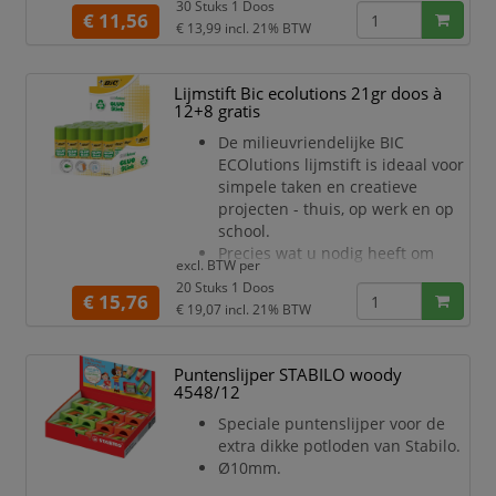
30 Stuks 1 Doos
nu thuis, op school of op het werk bent.
€ 11,56
€ 13,99
incl. 21% BTW
De lijm is eenvoudig op te ruimen; je
kunt het gemakkelijk van je handen
Lijmstift Bic ecolutions 21gr doos à
wassen en het is meestal ook uit
12+8 gratis
andere materialen te verwijdere
De milieuvriendelijke BIC
ECOlutions lijmstift is ideaal voor
simpele taken en creatieve
projecten - thuis, op werk en op
school.
Precies wat u nodig heeft om
excl. BTW per
papier, foto's en dun karton te
20 Stuks 1 Doos
lijmen.
€ 15,76
€ 19,07
incl. 21% BTW
Plakkerige foutjes zijn makkelijk
op te ruimen: u kunt de lijm zo
van uw handen wassen en uit de
Puntenslijper STABILO woody
meeste materialen.
4548/12
Deze grote lijmdispenser van
Speciale puntenslijper voor de
21gram is altijd klaar voor
extra dikke potloden van Stabilo.
gebruik, precies wanneer u deze
Ø10mm.
nodig heeft; de draairing maakt