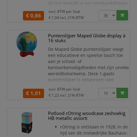
de les! Verpakt in een toonbankdisplay
met 36 stuks.
excl. BTW per
Stuk
€ 0,86
€ 1,04
incl. 21% BTW
Puntenslijper Maped Globe display à
16 stuks
De Maped Globe puntenslijper voegt
een educatieve en speelse touch toe
aan je school- of
kantoorbenodigdheden met zijn unieke
wereldbolontwerp. Deze 1-gaats
puntenslijper is ontworpen voor
standaard potloden en biedt een
excl. BTW per
Stuk
nauwkeurige en efficiënte slijpbeurt.
€ 1,01
€ 1,22
incl. 21% BTW
Het globe-ontwerp is niet alleen stijlvol,
maar ook functioneel, met een
opvangreservoir dat het slijpsel netjes
Potlood rOtring woodcase zeshoekig
verzamelt en eenvoudig te legen is.
HB metallic assorti
Deze set wordt geleverd in een display
rOtring is ontstaan in 1928, in de
tijd van de invloedrijke Bauhaus-