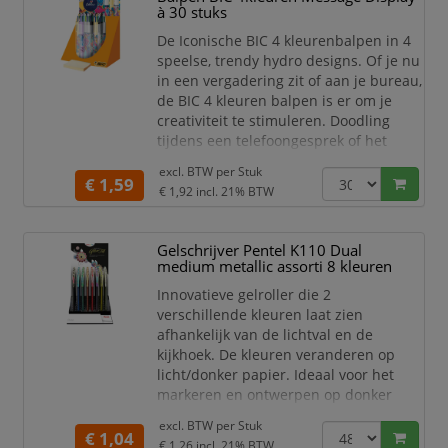
à 30 stuks
klaslokalen, creatieve workshops of
thuisgebruik. E
De Iconische BIC 4 kleurenbalpen in 4
speelse, trendy hydro designs. Of je nu
in een vergadering zit of aan je bureau,
de BIC 4 kleuren balpen is er om je
creativiteit te stimuleren. Doodling
tijdens een telefoongesprek of het
maken van schetsen voor een project
excl. BTW per
Stuk
wordt extra leuk wanneer je snel
€ 1,59
€ 1,92
incl. 21% BTW
tussen verschillende kleuren kunt
schakelen. Elk idee krijgt zijn eigen
kleur, wat zorgt voor visueel
Gelschrijver Pentel K110 Dual
aantrekkelijke en inspirerende
medium metallic assorti 8 kleuren
aantekeningen. Zelfs
Innovatieve gelroller die 2
verschillende kleuren laat zien
afhankelijk van de lichtval en de
kijkhoek. De kleuren veranderen op
licht/donker papier. Ideaal voor het
markeren en ontwerpen op donker
papier. Het glanzende glitter effect
excl. BTW per
Stuk
blijft zichtbaar op donker papier.
€ 1,04
€ 1,26
incl. 21% BTW