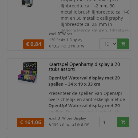
Als eerbetoon aan Parker's
lijnbreedte ca. 1-2 mm, 30
toewijding aan superieur
metallic brush lijnbreedte ca. 1-6
vakmanschap en aandacht voor
mm en 30 metallic calligraphy
detail is elk
lijnbreedte ca. 2,8 mm in
geassorteerde kleuren, 130 stuks
excl. BTW per
in totaal.
130 Stuks 1 Display
€ 0,84
€ 1,02
incl. 21% BTW
Kaartspel Openhartig display à 20
stuks assorti
OpenUp! Waterval display met 20
spellen – 34 x 19 x 33 cm
Presenteer de spellen van OpenUp!
overzichtelijk en aantrekkelijk met de
OpenUp! Waterval display met 20
spellen
. Deze presentatiedisplay is
speciaal ontwikkeld voor het
excl. BTW per
Display
€ 161,06
overzichtelijk uitstallen van maximaal
€ 194,88
incl. 21% BTW
20 OpenUp!-spellen
. Dankzij de
watervalopstelling blijven meerdere