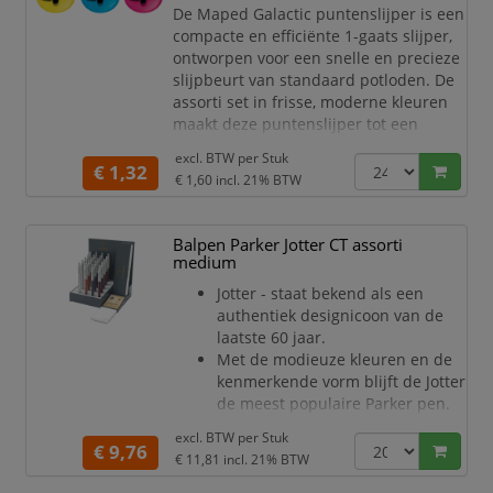
De Maped Galactic puntenslijper is een
stuks zilver en 12 stuks wit.
compacte en efficiënte 1-gaats slijper,
Schrijfbreedte 0.5mm -
ontworpen voor een snelle en precieze
kogelbreedte 1.0mm.
slijpbeurt van standaard potloden. De
assorti set in frisse, moderne kleuren
maakt deze puntenslijper tot een
favoriet voor zowel scholieren als
excl. BTW per
Stuk
kantoorgebruikers. Door het slanke
€ 1,32
€ 1,60
incl. 21% BTW
ontwerp is de puntenslijper
gemakkelijk mee te nemen in een etui
of tas, zodat je altijd een scherpe punt
Balpen Parker Jotter CT assorti
bij de hand hebt.
medium
Deze set wordt geleverd in
Jotter - staat bekend als een
authentiek designicoon van de
laatste 60 jaar.
Met de modieuze kleuren en de
kenmerkende vorm blijft de Jotter
de meest populaire Parker pen.
Schrijfkleur blauw.
excl. BTW per
Stuk
Verpakt in een luxe
€ 9,76
€ 11,81
incl. 21% BTW
geschenkverpakking.