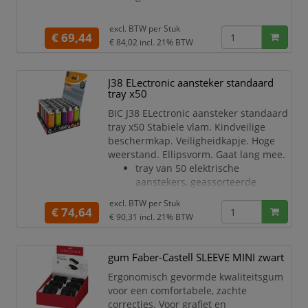
excl. BTW per
Stuk
€ 69,44
€ 84,02
incl. 21% BTW
J38 ELectronic aansteker standaard
tray x50
BIC J38 ELectronic aansteker standaard
tray x50 Stabiele vlam. Kindveilige
beschermkap. Veiligheidkapje. Hoge
weerstand. Ellipsvorm. Gaat lang mee.
tray van 50 elektrische
aanstekers, geassorteerde
kleuren
excl. BTW per
Stuk
€ 74,64
€ 90,31
incl. 21% BTW
gum Faber-Castell SLEEVE MINI zwart
Ergonomisch gevormde kwaliteitsgum
voor een comfortabele, zachte
correcties. Voor grafiet en