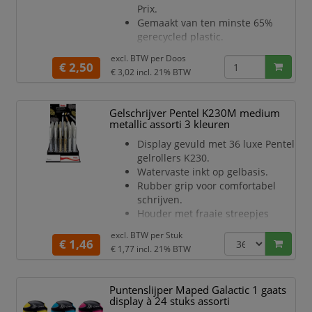
Prix.
Gemaakt van ten minste 65%
gerecycled plastic.
Uitwasbaar uit de meeste
excl. BTW per
Doos
textielsoortsen.
€ 2,50
€ 3,02
incl. 21% BTW
Schrijfkleur: blauw.
Schrijfbreedte: 0.3
Doosje à 5 stuks.
Gelschrijver Pentel K230M medium
metallic assorti 3 kleuren
Display gevuld met 36 luxe Pentel
gelrollers K230.
Watervaste inkt op gelbasis.
Rubber grip voor comfortabel
schrijven.
Houder met fraaie streepjes
decoratie.
excl. BTW per
Stuk
Dop voorzien van sterke metalen
€ 1,46
€ 1,77
incl. 21% BTW
clip.
In metaal gevatte grote
schrijfpunt voor een fors en
Puntenslijper Maped Galactic 1 gaats
krachtig handschrift.
display à 24 stuks assorti
Inhoud display: 12 stuks goud, 12