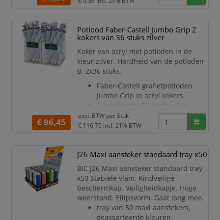
€ 0,36
incl. 21% BTW
Potlood Faber-Castell Jumbo Grip 2
kokers van 36 stuks zilver
Koker van acryl met potloden in de
kleur zilver. Hardheid van de potloden
B. 2x36 stuks.
Faber-Castell grafietpotloden
Jumbo Grip in acryl kokers.
2 Kokers met 72 Jumbo Grip
grafietpotloden in de kleur grijs
excl. BTW per
Stuk
€ 96,45
2x36 stuks.
€ 116,70
incl. 21% BTW
Hardheid B.
Driekantig grafietpotlood met een
J26 Maxi aansteker standaard tray x50
speciale SV-verlijming waardoor
deze beschermd is tegen breken.
BIC J26 Maxi aansteker standaard tray
De gepatenteerde softgripzone
x50 Stabiele vlam. Kindveilige
voorkomt dat de vingers
beschermkap. Veiligheidkapje. Hoge
wegglijden.
weerstand. Ellipsvorm. Gaat lang mee.
Het dikkere Jumbo poltood kan
tray van 50 maxi aanstekers,
bijzonder goed worden vastgeho
geassorteerde kleuren