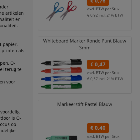
€ 0,76
nder
excl. BTW per
Stuk
ne artikelen
€ 0,92
incl. 21% BTW
aliteit en
naliteit.
Whiteboard Marker Ronde Punt Blauw
-papier,
3mm
 printen als
pen, Q-
€ 0,47
l terug te
excl. BTW per
Stuk
€ 0,57
incl. 21% BTW
gen voor
Markeerstift Pastel Blauw
 voordelig
rdoor is Q-
focus op
€ 0,40
delijke
excl. BTW per
Stuk