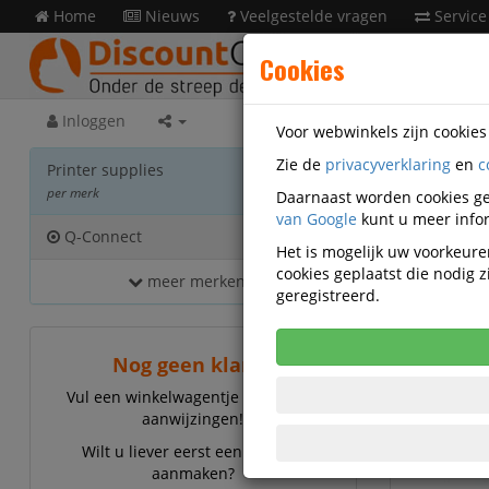
Home
Nieuws
Veelgestelde vragen
Service
Cookies
Inloggen
Voor webwinkels zijn cookie
Zie de
privacyverklaring
en
c
Print
Printer supplies
per merk
Daarnaast worden cookies ge
van Google
kunt u meer infor
Q-Connect
85
Het is mogelijk uw voorkeuren
cookies geplaatst die nodig
meer merken...
Q-Conn
geregistreerd.
Nog geen klant?
Vul een winkelwagentje en volg de
aanwijzingen!
Wilt u liever eerst een account
aanmaken?