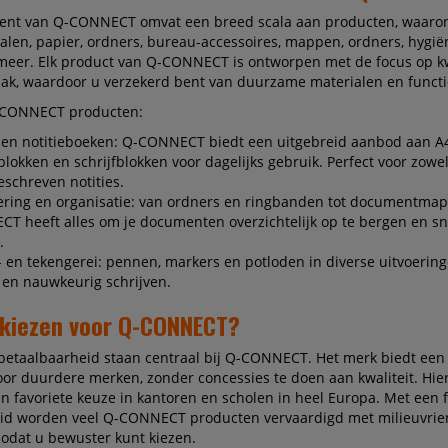
ment van Q-CONNECT omvat een breed scala aan producten, waaro
ialen, papier, ordners, bureau-accessoires, mappen, ordners, hygië
meer. Elk product van Q-CONNECT is ontworpen met de focus op kw
k, waardoor u verzekerd bent van duurzame materialen en functio
-CONNECT producten:
 en notitieboeken: Q-CONNECT biedt een uitgebreid aanbod aan A4
blokken en schrijfblokken voor dagelijks gebruik. Perfect voor zowel
schreven notities.
ering en organisatie: van ordners en ringbanden tot documentmap
T heeft alles om je documenten overzichtelijk op te bergen en sne
.
f- en tekengerei: pennen, markers en potloden in diverse uitvoerin
 en nauwkeurig schrijven.
kiezen voor Q-CONNECT?
 betaalbaarheid staan centraal bij Q-CONNECT. Het merk biedt een
voor duurdere merken, zonder concessies te doen aan kwaliteit. Hie
favoriete keuze in kantoren en scholen in heel Europa. Met een 
d worden veel Q-CONNECT producten vervaardigd met milieuvrien
zodat u bewuster kunt kiezen.