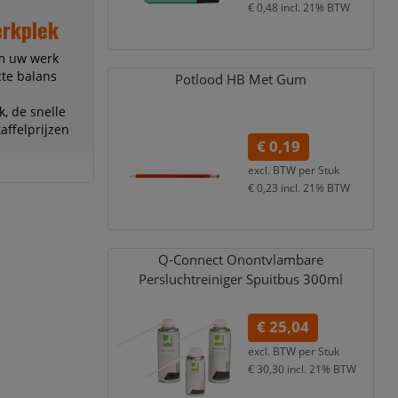
€ 0,48
incl. 21% BTW
erkplek
om uw werk
te balans
Potlood HB Met Gum
, de snelle
affelprijzen
€ 0,19
excl. BTW per
Stuk
€ 0,23
incl. 21% BTW
Q-Connect Onontvlambare
Persluchtreiniger Spuitbus 300ml
€ 25,04
excl. BTW per
Stuk
€ 30,30
incl. 21% BTW