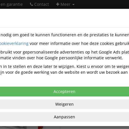
 en garantie
Contact
Meer
s nodig om goed te kunnen functioneren en de prestaties te kunne
ookieverklaring
voor meer informatie over hoe deze cookies gebrui
er supplies
Q-Connect
bruikt voor gepersonaliseerde advertenties op het Google Ads pla
Q-Connect printer supplies
matie vinden over hoe Google persoonlijke informatie verwerkt.
 in te stellen en deze later te wijzigen. Kiest u ervoor om te weig
 zijn voor de goede werking van de website en wordt uw bezoek aa
Q-Connect Kopieer toner zwart
ect Kopieer supplies
Accepteren
Weigeren
Aanpassen