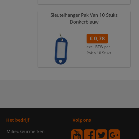
Sleutelhanger Pak Van 10 Stuks
Donkerblauw
€ 0,78
excl. BTW per
Pak a 10 Stuks
€ 0,94
incl. 21% BTW
Het bedrijf
Volg ons
Milieukeurmerken