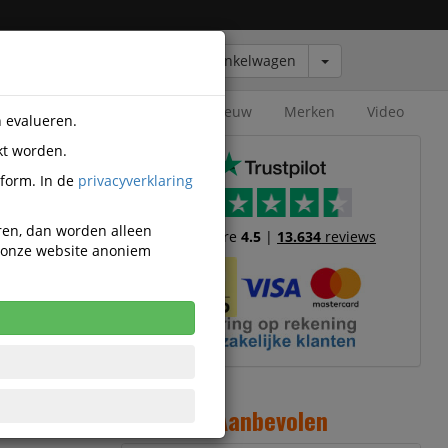
Winkelwagen
Outlet
Nieuw
Merken
Video
n evalueren.
kt worden.
tform. In de
privacyverklaring
eren, dan worden alleen
Trustscore
4.5
|
13.634
reviews
n onze website anoniem
1
Aanbevolen