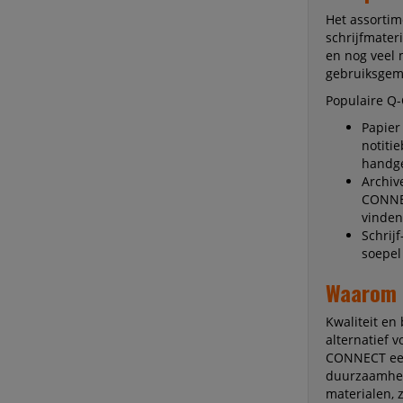
Het assorti
schrijfmater
en nog veel 
gebruiksgema
Populaire Q
Papier
notitie
handge
Archiv
CONNEC
vinden
Schrij
soepel
Waarom 
Kwaliteit en
alternatief 
CONNECT een 
duurzaamhei
materialen, 