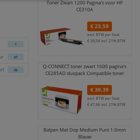
Toner Zwart 1200 Pagina's voor HP
CE310A
€ 23,59
excl. BTW per
Stuk
€ 28,54
incl. 21% BTW
1
ur
47
Q-CONNECT toner zwart 1600 pagina's
rt
36
CE285AD duopack Compatible toner
€ 39,39
excl. BTW per
Stuk
€ 47,66
incl. 21% BTW
Balpen Met Dop Medium Punt 1.0mm
Blauw