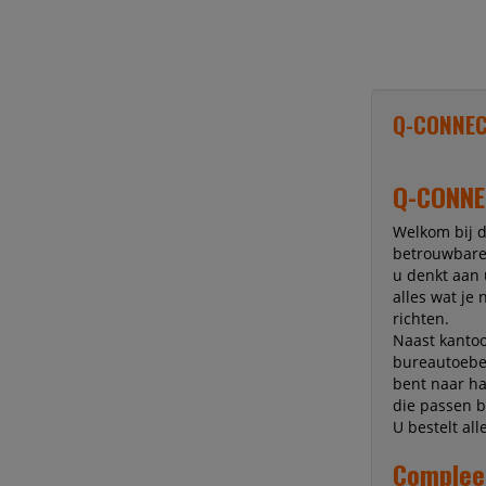
Q-CONNECT
Q-CONNEC
Welkom bij 
betrouwbare 
u denkt aan
alles wat je 
richten.
Naast kantoo
bureautoebeh
bent naar h
die passen bi
U bestelt al
Complee